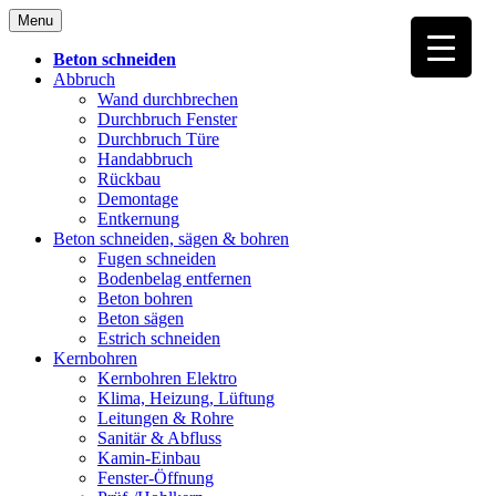
Skip
Menu
to
content
Beton schneiden
Abbruch
Wand durchbrechen
Durchbruch Fenster
Durchbruch Türe
Handabbruch
Rückbau
Demontage
Entkernung
Beton schneiden, sägen & bohren
Fugen schneiden
Bodenbelag entfernen
Beton bohren
Beton sägen
Estrich schneiden
Kernbohren
Kernbohren Elektro
Klima, Heizung, Lüftung
Leitungen & Rohre
Sanitär & Abfluss
Kamin-Einbau
Fenster-Öffnung