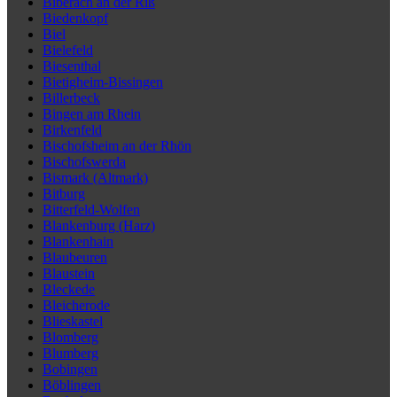
Biberach an der Riß
Biedenkopf
Biel
Bielefeld
Biesenthal
Bietigheim-Bissingen
Billerbeck
Bingen am Rhein
Birkenfeld
Bischofsheim an der Rhön
Bischofswerda
Bismark (Altmark)
Bitburg
Bitterfeld-Wolfen
Blankenburg (Harz)
Blankenhain
Blaubeuren
Blaustein
Bleckede
Bleicherode
Blieskastel
Blomberg
Blumberg
Bobingen
Böblingen