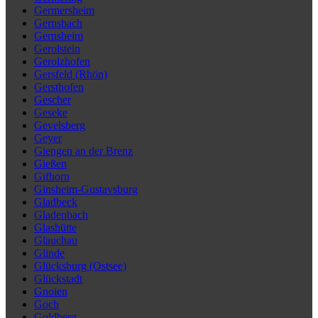
Germersheim
Gernsbach
Gernsheim
Gerolstein
Gerolzhofen
Gersfeld (Rhön)
Gersthofen
Gescher
Geseke
Gevelsberg
Geyer
Giengen an der Brenz
Gießen
Gifhorn
Ginsheim-Gustavsburg
Gladbeck
Gladenbach
Glashütte
Glauchau
Glinde
Glücksburg (Ostsee)
Glückstadt
Gnoien
Goch
Goldberg