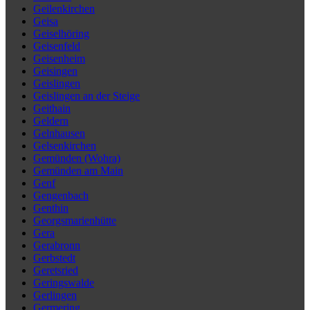
Geilenkirchen
Geisa
Geiselhöring
Geisenfeld
Geisenheim
Geisingen
Geislingen
Geislingen an der Steige
Geithain
Geldern
Gelnhausen
Gelsenkirchen
Gemünden (Wohra)
Gemünden am Main
Genf
Gengenbach
Genthin
Georgsmarienhütte
Gera
Gerabronn
Gerbstedt
Geretsried
Geringswalde
Gerlingen
Germering