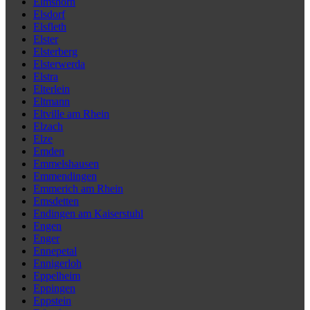
Elmshorn
Elsdorf
Elsfleth
Elster
Elsterberg
Elsterwerda
Elstra
Elterlein
Eltmann
Eltville am Rhein
Elzach
Elze
Emden
Emmelshausen
Emmendingen
Emmerich am Rhein
Emsdetten
Endingen am Kaiserstuhl
Engen
Enger
Ennepetal
Ennigerloh
Eppelheim
Eppingen
Eppstein