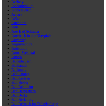
Arzberg
Aschaffenburg
Aschersleben
Asperg
Aßlar
Attendorn
Aub
Aue-Bad Schlema
Auerbach in der Oberpfalz
Augsburg
Augustusburg
Aulendorf
Auma-Weidatal
Aurich
Babenhausen
Bacharach
Backnang
Bad Aibling
Bad Arolsen
Bad Belzig
Bad Bentheim
Bad Bergzabern
Bad Berka
Bad Berleburg
Bad Berneck im Fichtelgebirge