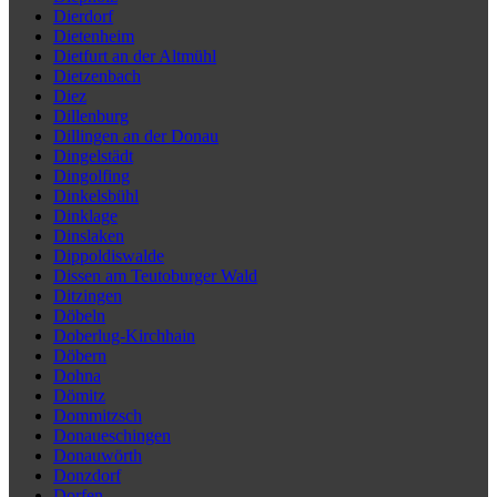
Dierdorf
Dietenheim
Dietfurt an der Altmühl
Dietzenbach
Diez
Dillenburg
Dillingen an der Donau
Dingelstädt
Dingolfing
Dinkelsbühl
Dinklage
Dinslaken
Dippoldiswalde
Dissen am Teutoburger Wald
Ditzingen
Döbeln
Doberlug-Kirchhain
Döbern
Dohna
Dömitz
Dommitzsch
Donaueschingen
Donauwörth
Donzdorf
Dorfen