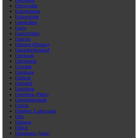
Ebersberg
Eberswalde
Eckartsberga
Eckernförde
Edenkoben
Egeln
Eggenfelden
Eggesin
Ehingen (Donau)
Ehrenfriedersdorf
Eibelstadt
Eibenstock
Eichstätt
Eilenburg
Einbeck
Eisenach
Eisenberg
Eisenberg (Pfalz)
Eisenhüttenstadt
Eisfeld
Eisleben, Lutherstadt
Elbe
Ellingen
Ellrich
Ellwangen (Jagst)