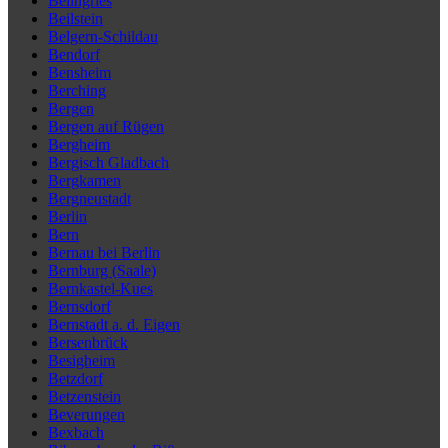
Beilngries
Beilstein
Belgern-Schildau
Bendorf
Bensheim
Berching
Bergen
Bergen auf Rügen
Bergheim
Bergisch Gladbach
Bergkamen
Bergneustadt
Berlin
Bern
Bernau bei Berlin
Bernburg (Saale)
Bernkastel-Kues
Bernsdorf
Bernstadt a. d. Eigen
Bersenbrück
Besigheim
Betzdorf
Betzenstein
Beverungen
Bexbach