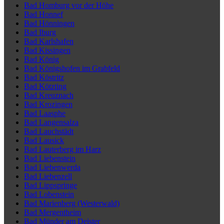
Bad Homburg vor der Höhe
Bad Honnef
Bad Hönningen
Bad Iburg
Bad Karlshafen
Bad Kissingen
Bad König
Bad Königshofen im Grabfeld
Bad Köstritz
Bad Kötzting
Bad Kreuznach
Bad Krozingen
Bad Laasphe
Bad Langensalza
Bad Lauchstädt
Bad Lausick
Bad Lauterberg im Harz
Bad Liebenstein
Bad Liebenwerda
Bad Liebenzell
Bad Lippspringe
Bad Lobenstein
Bad Marienberg (Westerwald)
Bad Mergentheim
Bad Münder am Deister