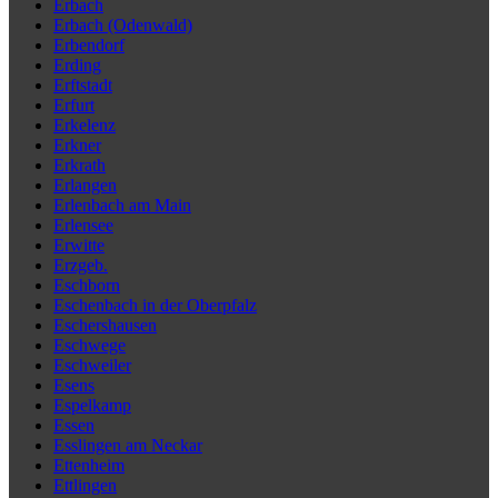
Erbach
Erbach (Odenwald)
Erbendorf
Erding
Erftstadt
Erfurt
Erkelenz
Erkner
Erkrath
Erlangen
Erlenbach am Main
Erlensee
Erwitte
Erzgeb.
Eschborn
Eschenbach in der Oberpfalz
Eschershausen
Eschwege
Eschweiler
Esens
Espelkamp
Essen
Esslingen am Neckar
Ettenheim
Ettlingen