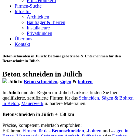
Prüf-/Hohlkern
Firmen-Suche
Infos für
Architekten
Bauträger & -herren
Installateure
Privatkunden
Über uns
Kontakt
Beton schneiden in Jülich
: Betonsägebetriebe & Unternehmen für den
Betonschnitt in Jülich
Beton schneiden in Jülich
Jülich:
Beton schneiden
,
sägen
&
bohren
In
Jülich
und der Region um Jülich Umkreis finden Sie hier
qualifizierte, zertifizierte Firmen für das
Schneiden, Sägen & Bohren
in Beton
,
Mauerwerk
u. härtere Materialien.
Betonschneiden in Jülich + 150 km
Präzise, kompetent, mehrfach empfohlen:
Erfahrene
Firmen für das
Betonschneiden
, -
bohren
und -
sägen in