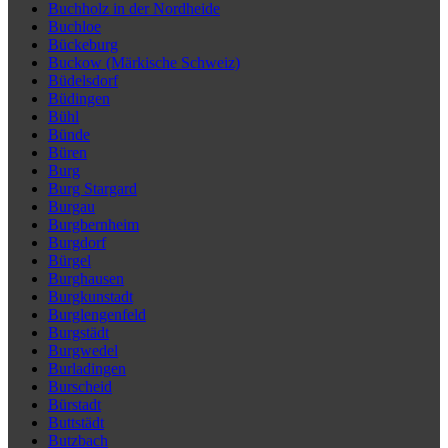
Buchholz in der Nordheide
Buchloe
Bückeburg
Buckow (Märkische Schweiz)
Büdelsdorf
Büdingen
Bühl
Bünde
Büren
Burg
Burg Stargard
Burgau
Burgbernheim
Burgdorf
Bürgel
Burghausen
Burgkunstadt
Burglengenfeld
Burgstädt
Burgwedel
Burladingen
Burscheid
Bürstadt
Buttstädt
Butzbach