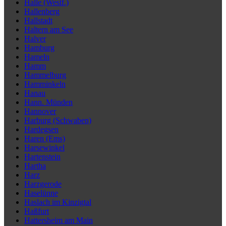
Halle (Westf.)
Hallenberg
Hallstadt
Haltern am See
Halver
Hamburg
Hameln
Hamm
Hammelburg
Hamminkeln
Hanau
Hann. Münden
Hannover
Harburg (Schwaben)
Hardegsen
Haren (Ems)
Harsewinkel
Hartenstein
Hartha
Harz
Harzgerode
Haselünne
Haslach im Kinzigtal
Haßfurt
Hattersheim am Main