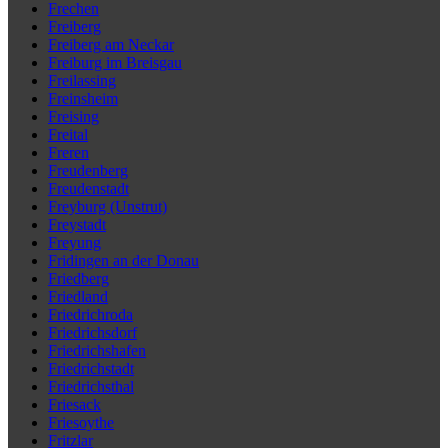
Frechen
Freiberg
Freiberg am Neckar
Freiburg im Breisgau
Freilassing
Freinsheim
Freising
Freital
Freren
Freudenberg
Freudenstadt
Freyburg (Unstrut)
Freystadt
Freyung
Fridingen an der Donau
Friedberg
Friedland
Friedrichroda
Friedrichsdorf
Friedrichshafen
Friedrichstadt
Friedrichsthal
Friesack
Friesoythe
Fritzlar