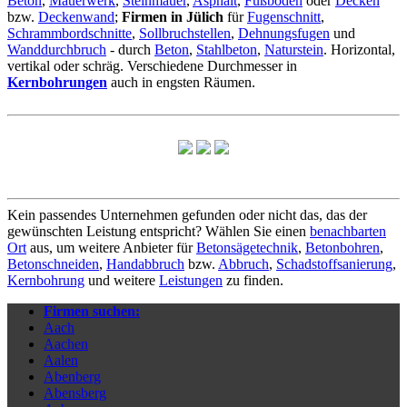
Beton
,
Mauerwerk
,
Steinmauer
,
Asphalt
,
Fußboden
oder
Decken
bzw.
Deckenwand
;
Firmen in Jülich
für
Fugenschnitt
,
Schrammbordschnitte
,
Sollbruchstellen
,
Dehnungsfugen
und
Wanddurchbruch
- durch
Beton
,
Stahlbeton
,
Naturstein
. Horizontal,
vertikal oder schräg. Verschiedene Durchmesser in
Kernbohrungen
auch in engsten Räumen.
Kein passendes Unternehmen gefunden oder nicht das, das der
gewünschten Leistung entspricht? Wählen Sie einen
benachbarten
Ort
aus, um weitere Anbieter für
Betonsägetechnik
,
Betonbohren
,
Betonschneiden
,
Handabbruch
bzw.
Abbruch
,
Schadstoffsanierung
,
Kernbohrung
und weitere
Leistungen
zu finden.
Firmen suchen:
Aach
Aachen
Aalen
Abenberg
Abensberg