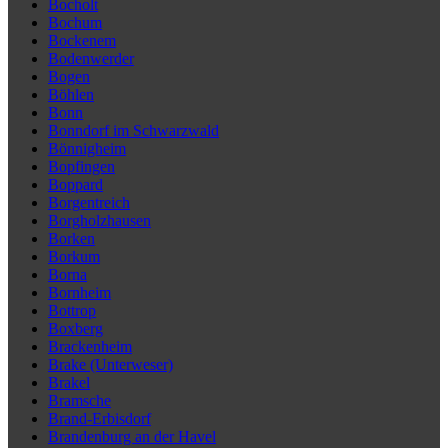
Bocholt
Bochum
Bockenem
Bodenwerder
Bogen
Böhlen
Bonn
Bonndorf im Schwarzwald
Bönnigheim
Bopfingen
Boppard
Borgentreich
Borgholzhausen
Borken
Borkum
Borna
Bornheim
Bottrop
Boxberg
Brackenheim
Brake (Unterweser)
Brakel
Bramsche
Brand-Erbisdorf
Brandenburg an der Havel