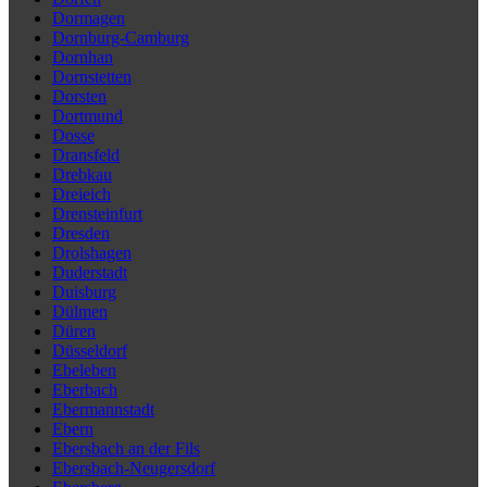
Dormagen
Dornburg-Camburg
Dornhan
Dornstetten
Dorsten
Dortmund
Dosse
Dransfeld
Drebkau
Dreieich
Drensteinfurt
Dresden
Drolshagen
Duderstadt
Duisburg
Dülmen
Düren
Düsseldorf
Ebeleben
Eberbach
Ebermannstadt
Ebern
Ebersbach an der Fils
Ebersbach-Neugersdorf