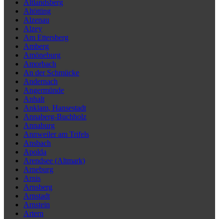
Altlandsberg
Altötting
Alzenau
Alzey
Am Ettersberg
Amberg
Amöneburg
Amorbach
An der Schmücke
Andernach
Angermünde
Anhalt
Anklam, Hansestadt
Annaberg-Buchholz
Annaburg
Annweiler am Trifels
Ansbach
Apolda
Arendsee (Altmark)
Arneburg
Arnis
Arnsberg
Arnstadt
Arnstein
Artern