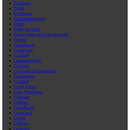
Frohburg
Fulda
Fürstenau
Fürstenfeldbruck
Fürth
Furth im Wald
Furtwangen im Schwarzwald
Füssen
Gadebusch
Gaggenau
Gaildorf
Gammertingen
Garbsen
Garching bei München
Gardelegen
Garding
Gartz (Oder)
Gau-Algesheim
Gebesee
Gedern
Geesthacht
Geestland
Gefell
Gefrees
Gehrden