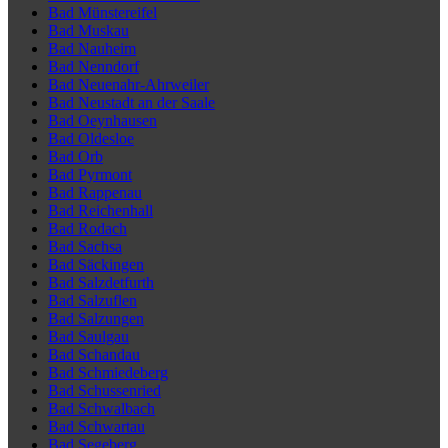
Bad Münstereifel
Bad Muskau
Bad Nauheim
Bad Nenndorf
Bad Neuenahr-Ahrweiler
Bad Neustadt an der Saale
Bad Oeynhausen
Bad Oldesloe
Bad Orb
Bad Pyrmont
Bad Rappenau
Bad Reichenhall
Bad Rodach
Bad Sachsa
Bad Säckingen
Bad Salzdetfurth
Bad Salzuflen
Bad Salzungen
Bad Saulgau
Bad Schandau
Bad Schmiedeberg
Bad Schussenried
Bad Schwalbach
Bad Schwartau
Bad Segeberg