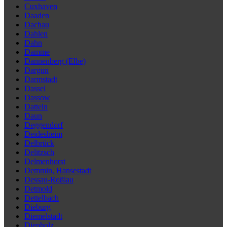
Cuxhaven
Daaden
Dachau
Dahlen
Dahn
Damme
Dannenberg (Elbe)
Dargun
Darmstadt
Dassel
Dassow
Datteln
Daun
Deggendorf
Deidesheim
Delbrück
Delitzsch
Delmenhorst
Demmin, Hansestadt
Dessau-Roßlau
Detmold
Dettelbach
Dieburg
Diemelstadt
Diepholz