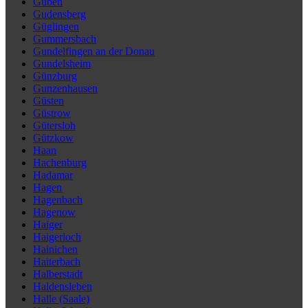
Guben
Gudensberg
Güglingen
Gummersbach
Gundelfingen an der Donau
Gundelsheim
Günzburg
Gunzenhausen
Güsten
Güstrow
Gütersloh
Gützkow
Haan
Hachenburg
Hadamar
Hagen
Hagenbach
Hagenow
Haiger
Haigerloch
Hainichen
Haiterbach
Halberstadt
Haldensleben
Halle (Saale)