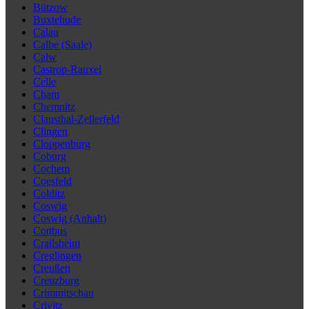
Bützow
Buxtehude
Calau
Calbe (Saale)
Calw
Castrop-Rauxel
Celle
Cham
Chemnitz
Clausthal-Zellerfeld
Clingen
Cloppenburg
Coburg
Cochem
Coesfeld
Colditz
Coswig
Coswig (Anhalt)
Cottbus
Crailsheim
Creglingen
Creußen
Creuzburg
Crimmitschau
Crivitz