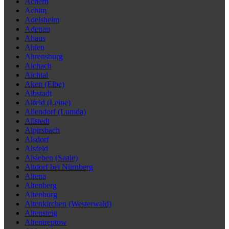
Achern
Achim
Adelsheim
Adenau
Ahaus
Ahlen
Ahrensburg
Aichach
Aichtal
Aken (Elbe)
Albstadt
Alfeld (Leine)
Allendorf (Lumda)
Allstedt
Alpirsbach
Alsdorf
Alsfeld
Alsleben (Saale)
Altdorf bei Nürnberg
Altena
Altenberg
Altenburg
Altenkirchen (Westerwald)
Altensteig
Altentreptow