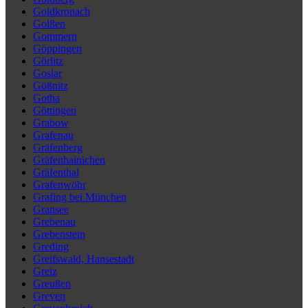
Goldkronach
Golßen
Gommern
Göppingen
Görlitz
Goslar
Gößnitz
Gotha
Göttingen
Grabow
Grafenau
Gräfenberg
Gräfenhainichen
Gräfenthal
Grafenwöhr
Grafing bei München
Gransee
Grebenau
Grebenstein
Greding
Greifswald, Hansestadt
Greiz
Greußen
Greven