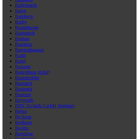
Ballenstedt
Balve
Bamberg
Barby
Bargteheide
Barmstedt
Bärnau
Barntrup
Barsinghausen
Barth
Basel
Bassum
Battenberg (Eder)
Baumholder
Baunach
Baunatal
Bautzen
Bayreuth
BBS Technik GmbH Stuttgart
Bebra
Beckum
Bedburg
Beelitz
Beeskow