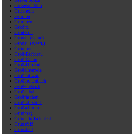
Grevenbroich
Grevesmühlen
Griesheim
Grimma
Grimmen
Gröditz
Groitzsch
Gronau (Leine)
Gronau (Westf.)
Gröningen
Groß-Bieberau
Groß-Gerau
Groß-Umstadt
Großalmerode
Großbottwar
Großbreitenbach
Großenehrich
Großenhain
Großräschen
Großröhrsdorf
Großschirma
Grünberg
Grünhain-Beierfeld
Grünsfeld
Grünstadt