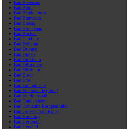
Bad Bevensen
Bad Bibra
Bad Blankenburg
Bad Bramstedt
Bad Breisig
Bad Brückenau
Bad Buchau
Bad Camberg
Bad Doberan
Bad Driburg
Bad Düben
Bad Dürkheim
Bad Dürrenberg
Bad Dürrheim
Bad Elster
Bad Ems
Bad Fallingbostel
Bad Freienwalde (Oder)
Bad Friedrichshall
Bad Gandersheim
Bad Gottleuba-Berggießhübel
Bad Griesbach im Rottal
Bad Harzburg
Bad Herrenalb
Bad Hersfeld