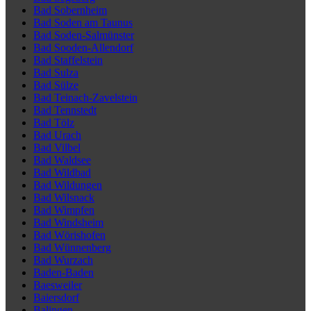
Bad Sobernheim
Bad Soden am Taunus
Bad Soden-Salmünster
Bad Sooden-Allendorf
Bad Staffelstein
Bad Sulza
Bad Sülze
Bad Teinach-Zavelstein
Bad Tennstedt
Bad Tölz
Bad Urach
Bad Vilbel
Bad Waldsee
Bad Wildbad
Bad Wildungen
Bad Wilsnack
Bad Wimpfen
Bad Windsheim
Bad Wörishofen
Bad Wünnenberg
Bad Wurzach
Baden-Baden
Baesweiler
Baiersdorf
Balingen