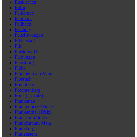
Euskirchen
Eutin
Falkensee
Fehmarn
Fellbach
Felsberg
Feuchtwangen
Filderstadt
Fils
Finsterwalde
Fladungen
Flensburg
Flöha
Flörsheim am Main
Florstadt
Forchheim
Forchtenberg
Forst (Lausitz)
Frankenau
Frankenberg (Eder)
Frankenthal (Pfalz)
Frankfurt (Oder)
Frankfurt am Main
Franzburg
Frauenstein