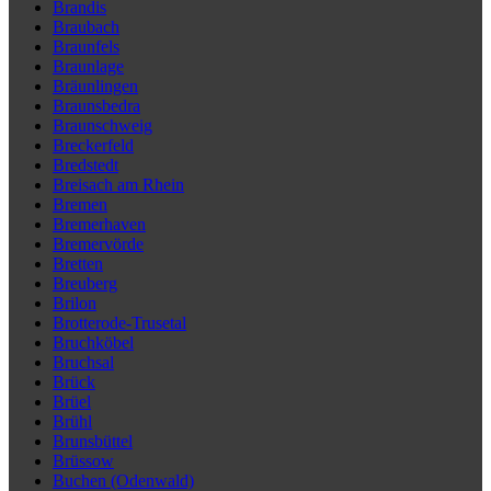
Brandis
Braubach
Braunfels
Braunlage
Bräunlingen
Braunsbedra
Braunschweig
Breckerfeld
Bredstedt
Breisach am Rhein
Bremen
Bremerhaven
Bremervörde
Bretten
Breuberg
Brilon
Brotterode-Trusetal
Bruchköbel
Bruchsal
Brück
Brüel
Brühl
Brunsbüttel
Brüssow
Buchen (Odenwald)