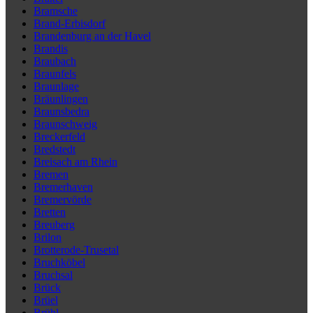
Bramsche
Brand-Erbisdorf
Brandenburg an der Havel
Brandis
Braubach
Braunfels
Braunlage
Bräunlingen
Braunsbedra
Braunschweig
Breckerfeld
Bredstedt
Breisach am Rhein
Bremen
Bremerhaven
Bremervörde
Bretten
Breuberg
Brilon
Brotterode-Trusetal
Bruchköbel
Bruchsal
Brück
Brüel
Brühl