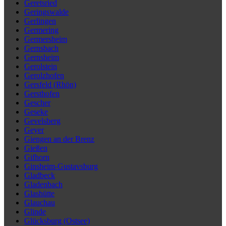
Geretsried
Geringswalde
Gerlingen
Germering
Germersheim
Gernsbach
Gernsheim
Gerolstein
Gerolzhofen
Gersfeld (Rhön)
Gersthofen
Gescher
Geseke
Gevelsberg
Geyer
Giengen an der Brenz
Gießen
Gifhorn
Ginsheim-Gustavsburg
Gladbeck
Gladenbach
Glashütte
Glauchau
Glinde
Glücksburg (Ostsee)