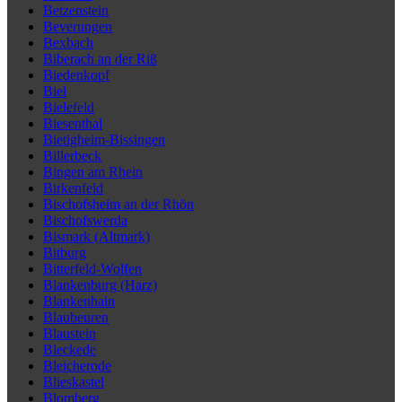
Betzenstein
Beverungen
Bexbach
Biberach an der Riß
Biedenkopf
Biel
Bielefeld
Biesenthal
Bietigheim-Bissingen
Billerbeck
Bingen am Rhein
Birkenfeld
Bischofsheim an der Rhön
Bischofswerda
Bismark (Altmark)
Bitburg
Bitterfeld-Wolfen
Blankenburg (Harz)
Blankenhain
Blaubeuren
Blaustein
Bleckede
Bleicherode
Blieskastel
Blomberg