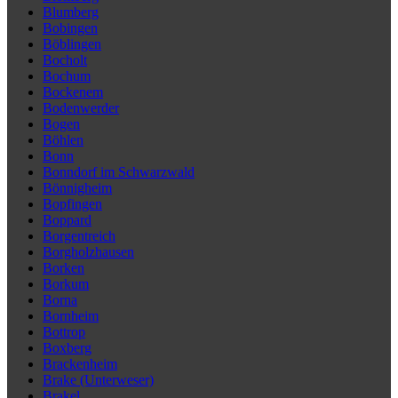
Blumberg
Bobingen
Böblingen
Bocholt
Bochum
Bockenem
Bodenwerder
Bogen
Böhlen
Bonn
Bonndorf im Schwarzwald
Bönnigheim
Bopfingen
Boppard
Borgentreich
Borgholzhausen
Borken
Borkum
Borna
Bornheim
Bottrop
Boxberg
Brackenheim
Brake (Unterweser)
Brakel