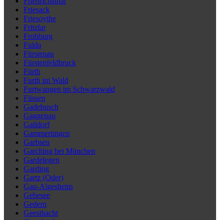
Friedrichsthal
Friesack
Friesoythe
Fritzlar
Frohburg
Fulda
Fürstenau
Fürstenfeldbruck
Fürth
Furth im Wald
Furtwangen im Schwarzwald
Füssen
Gadebusch
Gaggenau
Gaildorf
Gammertingen
Garbsen
Garching bei München
Gardelegen
Garding
Gartz (Oder)
Gau-Algesheim
Gebesee
Gedern
Geesthacht