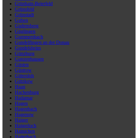
Grünhain-Beierfeld
Grünsfeld
Grünstadt
Guben
Gudensberg
Güglingen
Gummersbach
Gundelfingen an der Donau
Gundelsheim
Günzburg
Gunzenhausen
Güsten
Güstrow
Gütersloh
Gützkow
Haan
Hachenburg
Hadamar
Hagen
Hagenbach
Hagenow
Haiger
Haigerloch
Hainichen
Haiterbach