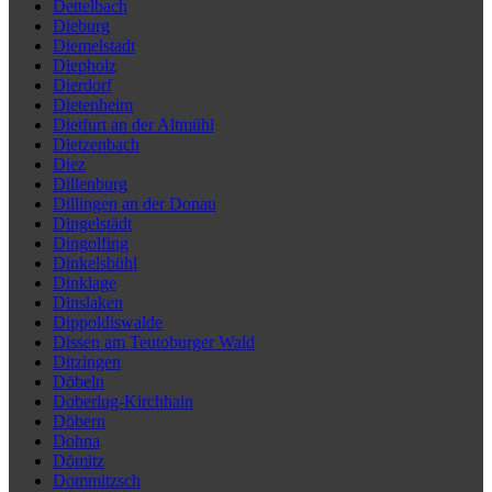
Dettelbach
Dieburg
Diemelstadt
Diepholz
Dierdorf
Dietenheim
Dietfurt an der Altmühl
Dietzenbach
Diez
Dillenburg
Dillingen an der Donau
Dingelstädt
Dingolfing
Dinkelsbühl
Dinklage
Dinslaken
Dippoldiswalde
Dissen am Teutoburger Wald
Ditzingen
Döbeln
Doberlug-Kirchhain
Döbern
Dohna
Dömitz
Dommitzsch