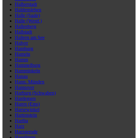
Halberstadt
Haldensleben
Halle (Saale)
Halle (Westf.)
Hallenberg
Hallstadt
Haltern am See
Halver
Hamburg
Hameln
Hamm
Hammelburg
Hamminkeln
Hanau
Hann. Münden
Hannover
Harburg (Schwaben)
Hardegsen
Haren (Ems)
Harsewinkel
Hartenstein
Hartha
Harz
Harzgerode
Haselünne