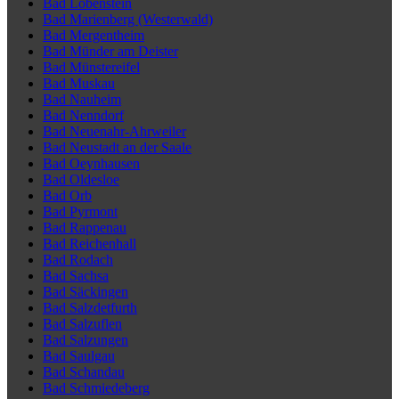
Bad Lobenstein
Bad Marienberg (Westerwald)
Bad Mergentheim
Bad Münder am Deister
Bad Münstereifel
Bad Muskau
Bad Nauheim
Bad Nenndorf
Bad Neuenahr-Ahrweiler
Bad Neustadt an der Saale
Bad Oeynhausen
Bad Oldesloe
Bad Orb
Bad Pyrmont
Bad Rappenau
Bad Reichenhall
Bad Rodach
Bad Sachsa
Bad Säckingen
Bad Salzdetfurth
Bad Salzuflen
Bad Salzungen
Bad Saulgau
Bad Schandau
Bad Schmiedeberg