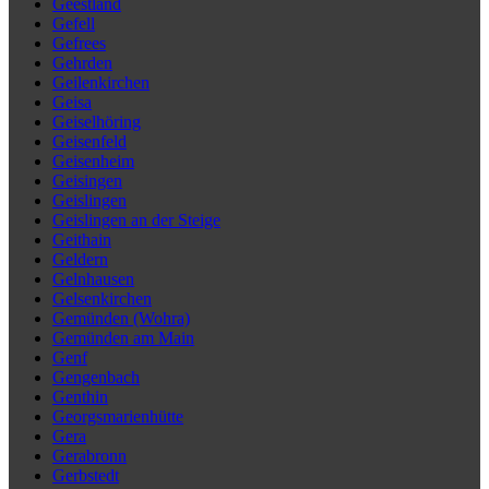
Geestland
Gefell
Gefrees
Gehrden
Geilenkirchen
Geisa
Geiselhöring
Geisenfeld
Geisenheim
Geisingen
Geislingen
Geislingen an der Steige
Geithain
Geldern
Gelnhausen
Gelsenkirchen
Gemünden (Wohra)
Gemünden am Main
Genf
Gengenbach
Genthin
Georgsmarienhütte
Gera
Gerabronn
Gerbstedt