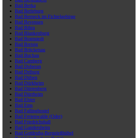
Bad Berka
Bad Berleburg
Bad Berneck im Fichtelgebirge
Bad Bevensen
Bad Bibra
Bad Blankenburg
Bad Bramstedt
Bad Breisig
Bad Brückenau
Bad Buchau
Bad Camberg
Bad Doberan
Bad Driburg
Bad Düben
Bad Dürkheim
Bad Dürrenberg
Bad Dürrheim
Bad Elster
Bad Ems
Bad Fallingbostel
Bad Freienwalde (Oder)
Bad Friedrichshall
Bad Gandersheim
Bad Gottleuba-Berggießhübel