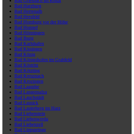
Bad Griesbach im Rottal
Bad Harzburg
Bad Herrenalb
Bad Hersfeld
Bad Homburg vor der Höhe
Bad Honnef
Bad Hönningen
Bad Iburg
Bad Karlshafen
Bad Kissingen
Bad König
Bad Königshofen im Grabfeld
Bad Köstritz
Bad Kötzting
Bad Kreuznach
Bad Krozingen
Bad Laasphe
Bad Langensalza
Bad Lauchstädt
Bad Lausick
Bad Lauterberg im Harz
Bad Liebenstein
Bad Liebenwerda
Bad Liebenzell
Bad Lippspringe