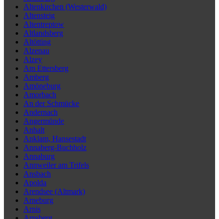
Altenkirchen (Westerwald)
Altensteig
Altentreptow
Altlandsberg
Altötting
Alzenau
Alzey
Am Ettersberg
Amberg
Amöneburg
Amorbach
An der Schmücke
Andernach
Angermünde
Anhalt
Anklam, Hansestadt
Annaberg-Buchholz
Annaburg
Annweiler am Trifels
Ansbach
Apolda
Arendsee (Altmark)
Arneburg
Arnis
Arnsberg