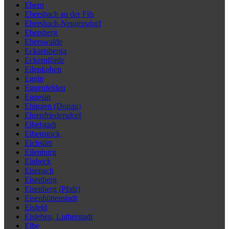
Ebern
Ebersbach an der Fils
Ebersbach-Neugersdorf
Ebersberg
Eberswalde
Eckartsberga
Eckernförde
Edenkoben
Egeln
Eggenfelden
Eggesin
Ehingen (Donau)
Ehrenfriedersdorf
Eibelstadt
Eibenstock
Eichstätt
Eilenburg
Einbeck
Eisenach
Eisenberg
Eisenberg (Pfalz)
Eisenhüttenstadt
Eisfeld
Eisleben, Lutherstadt
Elbe