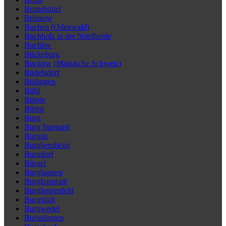
Brunsbüttel
Brüssow
Buchen (Odenwald)
Buchholz in der Nordheide
Buchloe
Bückeburg
Buckow (Märkische Schweiz)
Büdelsdorf
Büdingen
Bühl
Bünde
Büren
Burg
Burg Stargard
Burgau
Burgbernheim
Burgdorf
Bürgel
Burghausen
Burgkunstadt
Burglengenfeld
Burgstädt
Burgwedel
Burladingen