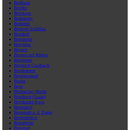
Bedburg
Beelitz
Beeskow
Beilngries
Beilstein
Belgern-Schildau
Bendorf
Bensheim
Berching
Bergen
Bergen auf Rügen
Bergheim
Bergisch Gladbach
Bergkamen
Bergneustadt
Berlin
Bern
Bernau bei Berlin
Bernburg (Saale)
Bernkastel-Kues
Bernsdorf
Bernstadt a. d. Eigen
Bersenbrück
Besigheim
Betzdorf