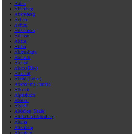
Aalen
Abenberg
Abensberg
Achern
Achim
Adelsheim
Adenau
Ahaus
Ahlen
Ahrensburg
Aichach
Aichtal
Aken (Elbe)
Albstadt
Alfeld (Leine)
Allendorf (Lumda)
Allstedt
Alpirsbach
Alsdorf
Alsfeld
Alsleben (Saale)
Altdorf bei Nürnberg
Altena
Altenberg
Altenburg