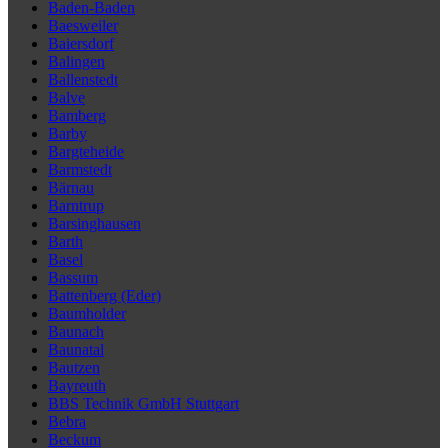
Baden-Baden
Baesweiler
Baiersdorf
Balingen
Ballenstedt
Balve
Bamberg
Barby
Bargteheide
Barmstedt
Bärnau
Barntrup
Barsinghausen
Barth
Basel
Bassum
Battenberg (Eder)
Baumholder
Baunach
Baunatal
Bautzen
Bayreuth
BBS Technik GmbH Stuttgart
Bebra
Beckum