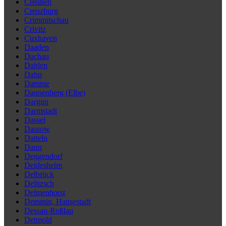
Creußen
Creuzburg
Crimmitschau
Crivitz
Cuxhaven
Daaden
Dachau
Dahlen
Dahn
Damme
Dannenberg (Elbe)
Dargun
Darmstadt
Dassel
Dassow
Datteln
Daun
Deggendorf
Deidesheim
Delbrück
Delitzsch
Delmenhorst
Demmin, Hansestadt
Dessau-Roßlau
Detmold