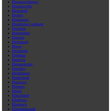
Donaueschingen
Donauwörth
Donzdorf
Dorfen
Dormagen
Dornburg-Camburg
Dornhan
Dornstetten
Dorsten
Dortmund
Dosse
Dransfeld
Drebkau
Dreieich
Drensteinfurt
Dresden
Drolshagen
Duderstadt
Duisburg
Dülmen
Düren
Düsseldorf
Ebeleben
Eberbach
Ebermannstadt