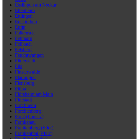
Esslingen am Neckar
Ettenheim
Ettlingen
Euskirchen
Eutin
Falkensee
Fehmarn
Fellbach
Felsberg
Feuchtwangen
Filderstadt
Fils
Finsterwalde
Fladungen
Flensburg
Flöha
Flörsheim am Main
Florstadt
Forchheim
Forchtenberg
Forst (Lausitz)
Frankenau
Frankenberg (Eder)
Frankenthal (Pfalz)
Frankfurt (Oder)