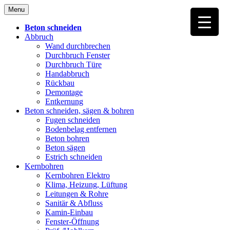
Skip
Menu
to
content
Beton schneiden
Abbruch
Wand durchbrechen
Durchbruch Fenster
Durchbruch Türe
Handabbruch
Rückbau
Demontage
Entkernung
Beton schneiden, sägen & bohren
Fugen schneiden
Bodenbelag entfernen
Beton bohren
Beton sägen
Estrich schneiden
Kernbohren
Kernbohren Elektro
Klima, Heizung, Lüftung
Leitungen & Rohre
Sanitär & Abfluss
Kamin-Einbau
Fenster-Öffnung