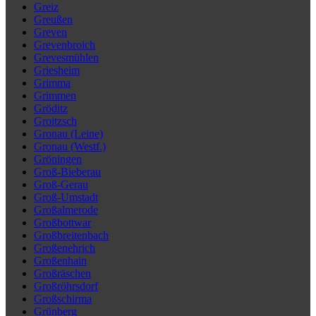
Greiz
Greußen
Greven
Grevenbroich
Grevesmühlen
Griesheim
Grimma
Grimmen
Gröditz
Groitzsch
Gronau (Leine)
Gronau (Westf.)
Gröningen
Groß-Bieberau
Groß-Gerau
Groß-Umstadt
Großalmerode
Großbottwar
Großbreitenbach
Großenehrich
Großenhain
Großräschen
Großröhrsdorf
Großschirma
Grünberg