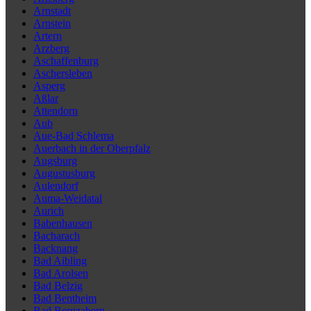
Arnstadt
Arnstein
Artern
Arzberg
Aschaffenburg
Aschersleben
Asperg
Aßlar
Attendorn
Aub
Aue-Bad Schlema
Auerbach in der Oberpfalz
Augsburg
Augustusburg
Aulendorf
Auma-Weidatal
Aurich
Babenhausen
Bacharach
Backnang
Bad Aibling
Bad Arolsen
Bad Belzig
Bad Bentheim
Bad Bergzabern