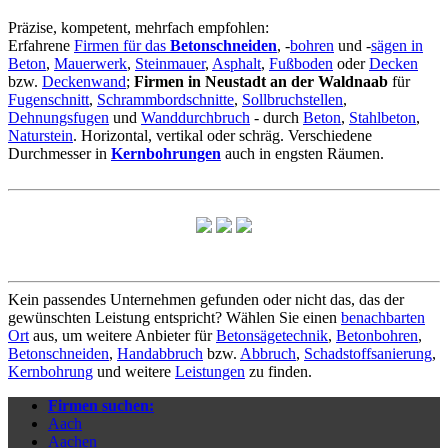
Präzise, kompetent, mehrfach empfohlen:
Erfahrene
Firmen für das
Betonschneiden
, -
bohren
und -
sägen in
Beton
,
Mauerwerk
,
Steinmauer
,
Asphalt
,
Fußboden
oder
Decken
bzw.
Deckenwand
;
Firmen in Neustadt an der Waldnaab
für
Fugenschnitt
,
Schrammbordschnitte
,
Sollbruchstellen
,
Dehnungsfugen
und
Wanddurchbruch
- durch
Beton
,
Stahlbeton
,
Naturstein
. Horizontal, vertikal oder schräg. Verschiedene
Durchmesser in
Kernbohrungen
auch in engsten Räumen.
Kein passendes Unternehmen gefunden oder nicht das, das der
gewünschten Leistung entspricht? Wählen Sie einen
benachbarten
Ort
aus, um weitere Anbieter für
Betonsägetechnik
,
Betonbohren
,
Betonschneiden
,
Handabbruch
bzw.
Abbruch
,
Schadstoffsanierung
,
Kernbohrung
und weitere
Leistungen
zu finden.
Firmen suchen:
Aach
Aachen