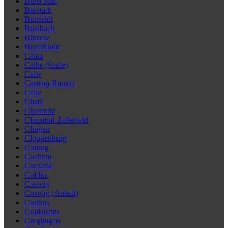
Burscheid
Bürstadt
Buttstädt
Butzbach
Bützow
Buxtehude
Calau
Calbe (Saale)
Calw
Castrop-Rauxel
Celle
Cham
Chemnitz
Clausthal-Zellerfeld
Clingen
Cloppenburg
Coburg
Cochem
Coesfeld
Colditz
Coswig
Coswig (Anhalt)
Cottbus
Crailsheim
Creglingen