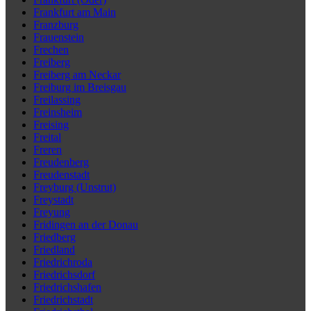
Frankfurt am Main
Franzburg
Frauenstein
Frechen
Freiberg
Freiberg am Neckar
Freiburg im Breisgau
Freilassing
Freinsheim
Freising
Freital
Freren
Freudenberg
Freudenstadt
Freyburg (Unstrut)
Freystadt
Freyung
Fridingen an der Donau
Friedberg
Friedland
Friedrichroda
Friedrichsdorf
Friedrichshafen
Friedrichstadt