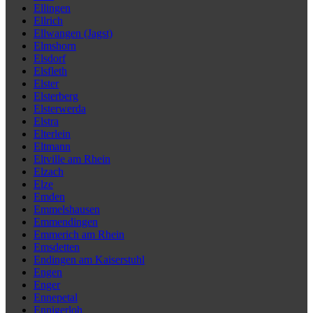
Ellingen
Ellrich
Ellwangen (Jagst)
Elmshorn
Elsdorf
Elsfleth
Elster
Elsterberg
Elsterwerda
Elstra
Elterlein
Eltmann
Eltville am Rhein
Elzach
Elze
Emden
Emmelshausen
Emmendingen
Emmerich am Rhein
Emsdetten
Endingen am Kaiserstuhl
Engen
Enger
Ennepetal
Ennigerloh