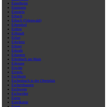
Eppelheim
Eppingen
Eppstein
Erbach
Erbach (Odenwald)
Erbendorf
Erding
Erftstadt
Erfurt
Erkelenz
Erkner
Erkrath
Erlangen
Erlenbach am Main
Erlensee
Erwitte
Erzgeb.
Eschborn
Eschenbach in der Oberpfalz
Eschershausen
Eschwege
Eschweiler
Esens
Espelkamp
Essen