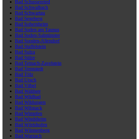
Bad Schussenried
Bad Schwalbach
Bad Schwartau
Bad Segeberg
Bad Sobernheim
Bad Soden am Taunus
Bad Soden-Salmünster
Bad Sooden-Allendorf
Bad Staffelstein
Bad Sulza
Bad Sülze
Bad Teinach-Zavelstein
Bad Tennstedt
Bad Tölz
Bad Urach
Bad Vilbel
Bad Waldsee
Bad Wildbad
Bad Wildungen
Bad Wilsnack
Bad Wimpfen
Bad Windsheim
Bad Wörishofen
Bad Wünnenberg
Bad Wurzach