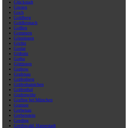
Glückstadt
Gnoien
Goch
Goldberg
Goldkronach
Golßen
Gommern
Göppingen
Görlitz
Goslar
Gößnitz
Gotha
Göttingen
Grabow
Grafenau
Gräfenberg
Gräfenhainichen
Gräfenthal
Grafenwöhr
Grafing bei München
Gransee
Grebenau
Grebenstein
Greding
Greifswald, Hansestadt