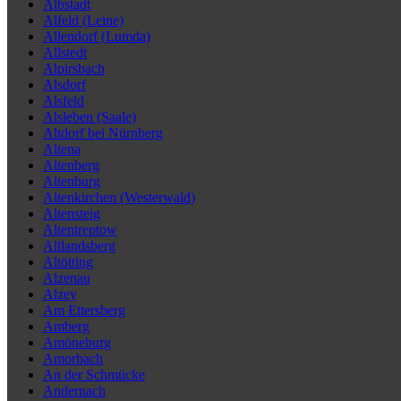
Albstadt
Alfeld (Leine)
Allendorf (Lumda)
Allstedt
Alpirsbach
Alsdorf
Alsfeld
Alsleben (Saale)
Altdorf bei Nürnberg
Altena
Altenberg
Altenburg
Altenkirchen (Westerwald)
Altensteig
Altentreptow
Altlandsberg
Altötting
Alzenau
Alzey
Am Ettersberg
Amberg
Amöneburg
Amorbach
An der Schmücke
Andernach