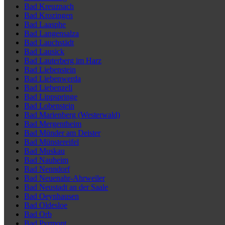
Bad Kreuznach
Bad Krozingen
Bad Laasphe
Bad Langensalza
Bad Lauchstädt
Bad Lausick
Bad Lauterberg im Harz
Bad Liebenstein
Bad Liebenwerda
Bad Liebenzell
Bad Lippspringe
Bad Lobenstein
Bad Marienberg (Westerwald)
Bad Mergentheim
Bad Münder am Deister
Bad Münstereifel
Bad Muskau
Bad Nauheim
Bad Nenndorf
Bad Neuenahr-Ahrweiler
Bad Neustadt an der Saale
Bad Oeynhausen
Bad Oldesloe
Bad Orb
Bad Pyrmont