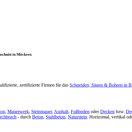
schnitt in Möckern
izierte, zertifizierte Firmen für das
Schneiden, Sägen & Bohren in B
ton
,
Mauerwerk
,
Steinmauer
,
Asphalt
,
Fußboden
oder
Decken
bzw.
De
rchbruch
- durch
Beton
,
Stahlbeton
,
Naturstein
. Horizontal, vertikal 