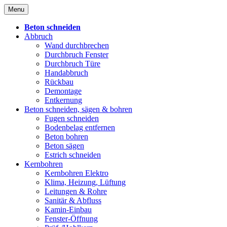
Skip
Menu
to
content
Beton schneiden
Abbruch
Wand durchbrechen
Durchbruch Fenster
Durchbruch Türe
Handabbruch
Rückbau
Demontage
Entkernung
Beton schneiden, sägen & bohren
Fugen schneiden
Bodenbelag entfernen
Beton bohren
Beton sägen
Estrich schneiden
Kernbohren
Kernbohren Elektro
Klima, Heizung, Lüftung
Leitungen & Rohre
Sanitär & Abfluss
Kamin-Einbau
Fenster-Öffnung