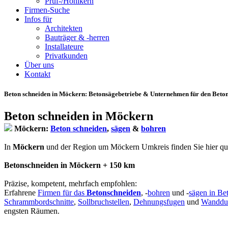
Prüf-/Hohlkern
Firmen-Suche
Infos für
Architekten
Bauträger & -herren
Installateure
Privatkunden
Über uns
Kontakt
Beton schneiden in Möckern
: Betonsägebetriebe & Unternehmen für den Beton
Beton schneiden in Möckern
Möckern:
Beton schneiden
,
sägen
&
bohren
In
Möckern
und der Region um Möckern Umkreis finden Sie hier qualif
Betonschneiden in Möckern + 150 km
Präzise, kompetent, mehrfach empfohlen:
Erfahrene
Firmen für das
Betonschneiden
, -
bohren
und -
sägen in Be
Schrammbordschnitte
,
Sollbruchstellen
,
Dehnungsfugen
und
Wanddu
engsten Räumen.