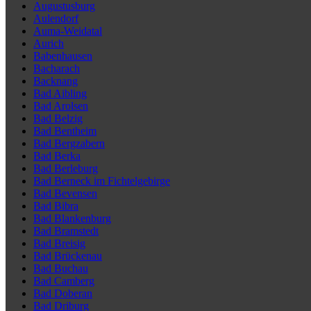
Augustusburg
Aulendorf
Auma-Weidatal
Aurich
Babenhausen
Bacharach
Backnang
Bad Aibling
Bad Arolsen
Bad Belzig
Bad Bentheim
Bad Bergzabern
Bad Berka
Bad Berleburg
Bad Berneck im Fichtelgebirge
Bad Bevensen
Bad Bibra
Bad Blankenburg
Bad Bramstedt
Bad Breisig
Bad Brückenau
Bad Buchau
Bad Camberg
Bad Doberan
Bad Driburg