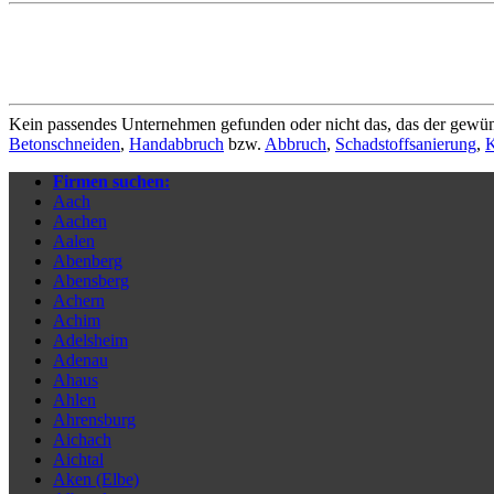
Kein passendes Unternehmen gefunden oder nicht das, das der gewün
Betonschneiden
,
Handabbruch
bzw.
Abbruch
,
Schadstoffsanierung
,
K
Firmen suchen:
Aach
Aachen
Aalen
Abenberg
Abensberg
Achern
Achim
Adelsheim
Adenau
Ahaus
Ahlen
Ahrensburg
Aichach
Aichtal
Aken (Elbe)