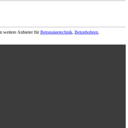
m weitere Anbieter für
Betonsägetechnik
,
Betonbohren
,