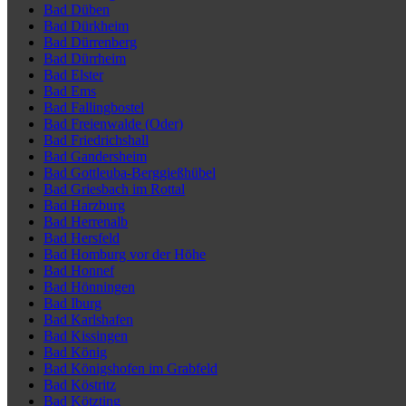
Bad Düben
Bad Dürkheim
Bad Dürrenberg
Bad Dürrheim
Bad Elster
Bad Ems
Bad Fallingbostel
Bad Freienwalde (Oder)
Bad Friedrichshall
Bad Gandersheim
Bad Gottleuba-Berggießhübel
Bad Griesbach im Rottal
Bad Harzburg
Bad Herrenalb
Bad Hersfeld
Bad Homburg vor der Höhe
Bad Honnef
Bad Hönningen
Bad Iburg
Bad Karlshafen
Bad Kissingen
Bad König
Bad Königshofen im Grabfeld
Bad Köstritz
Bad Kötzting