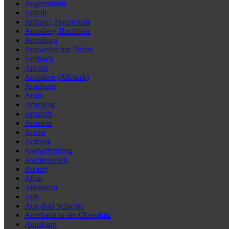
Angermünde
Anhalt
Anklam, Hansestadt
Annaberg-Buchholz
Annaburg
Annweiler am Trifels
Ansbach
Apolda
Arendsee (Altmark)
Arneburg
Arnis
Arnsberg
Arnstadt
Arnstein
Artern
Arzberg
Aschaffenburg
Aschersleben
Asperg
Aßlar
Attendorn
Aub
Aue-Bad Schlema
Auerbach in der Oberpfalz
Augsburg