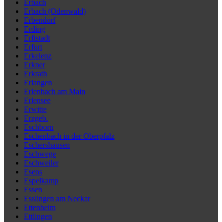
Erbach
Erbach (Odenwald)
Erbendorf
Erding
Erftstadt
Erfurt
Erkelenz
Erkner
Erkrath
Erlangen
Erlenbach am Main
Erlensee
Erwitte
Erzgeb.
Eschborn
Eschenbach in der Oberpfalz
Eschershausen
Eschwege
Eschweiler
Esens
Espelkamp
Essen
Esslingen am Neckar
Ettenheim
Ettlingen