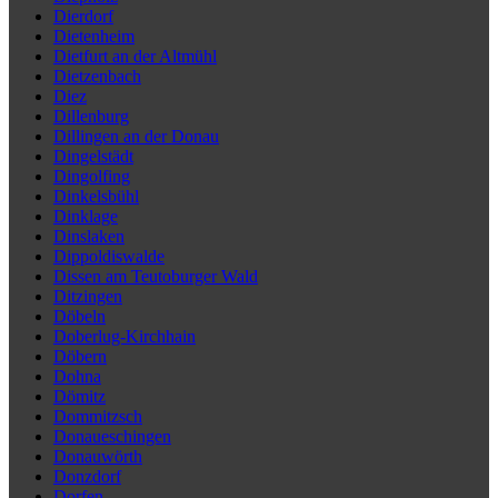
Dierdorf
Dietenheim
Dietfurt an der Altmühl
Dietzenbach
Diez
Dillenburg
Dillingen an der Donau
Dingelstädt
Dingolfing
Dinkelsbühl
Dinklage
Dinslaken
Dippoldiswalde
Dissen am Teutoburger Wald
Ditzingen
Döbeln
Doberlug-Kirchhain
Döbern
Dohna
Dömitz
Dommitzsch
Donaueschingen
Donauwörth
Donzdorf
Dorfen