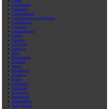
Guben
Gudensberg
Güglingen
Gummersbach
Gundelfingen an der Donau
Gundelsheim
Günzburg
Gunzenhausen
Güsten
Güstrow
Gütersloh
Gützkow
Haan
Hachenburg
Hadamar
Hagen
Hagenbach
Hagenow
Haiger
Haigerloch
Hainichen
Haiterbach
Halberstadt
Haldensleben
Halle (Saale)