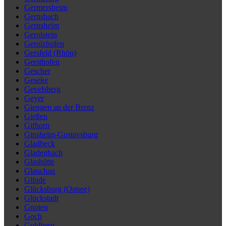
Germersheim
Gernsbach
Gernsheim
Gerolstein
Gerolzhofen
Gersfeld (Rhön)
Gersthofen
Gescher
Geseke
Gevelsberg
Geyer
Giengen an der Brenz
Gießen
Gifhorn
Ginsheim-Gustavsburg
Gladbeck
Gladenbach
Glashütte
Glauchau
Glinde
Glücksburg (Ostsee)
Glückstadt
Gnoien
Goch
Goldberg