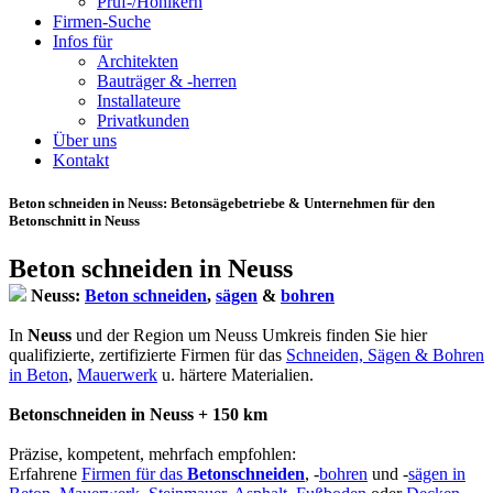
Prüf-/Hohlkern
Firmen-Suche
Infos für
Architekten
Bauträger & -herren
Installateure
Privatkunden
Über uns
Kontakt
Beton schneiden in Neuss
: Betonsägebetriebe & Unternehmen für den
Betonschnitt in Neuss
Beton schneiden in Neuss
Neuss:
Beton schneiden
,
sägen
&
bohren
In
Neuss
und der Region um Neuss Umkreis finden Sie hier
qualifizierte, zertifizierte Firmen für das
Schneiden, Sägen & Bohren
in Beton
,
Mauerwerk
u. härtere Materialien.
Betonschneiden in Neuss + 150 km
Präzise, kompetent, mehrfach empfohlen:
Erfahrene
Firmen für das
Betonschneiden
, -
bohren
und -
sägen in