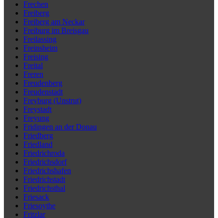
Frechen
Freiberg
Freiberg am Neckar
Freiburg im Breisgau
Freilassing
Freinsheim
Freising
Freital
Freren
Freudenberg
Freudenstadt
Freyburg (Unstrut)
Freystadt
Freyung
Fridingen an der Donau
Friedberg
Friedland
Friedrichroda
Friedrichsdorf
Friedrichshafen
Friedrichstadt
Friedrichsthal
Friesack
Friesoythe
Fritzlar