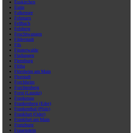
Euskirchen
Eutin
Falkensee
Fehmarn
Fellbach
Felsberg
Feuchtwangen
Filderstadt
Fils
Finsterwalde
Fladungen
Flensburg
Flöha
Flörsheim am Main
Florstadt
Forchheim
Forchtenberg
Forst (Lausitz)
Frankenau
Frankenberg (Eder)
Frankenthal (Pfalz)
Frankfurt (Oder)
Frankfurt am Main
Franzburg
Frauenstein