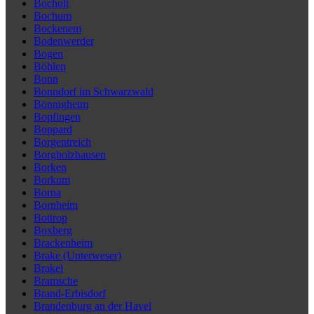
Bocholt
Bochum
Bockenem
Bodenwerder
Bogen
Böhlen
Bonn
Bonndorf im Schwarzwald
Bönnigheim
Bopfingen
Boppard
Borgentreich
Borgholzhausen
Borken
Borkum
Borna
Bornheim
Bottrop
Boxberg
Brackenheim
Brake (Unterweser)
Brakel
Bramsche
Brand-Erbisdorf
Brandenburg an der Havel