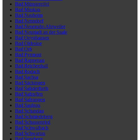
Bad Münstereifel
Bad Muskau
Bad Nauheim
Bad Nenndorf
Bad Neuenahr-Ahrweiler
Bad Neustadt an der Saale
Bad Oeynhausen
Bad Oldesloe
Bad Orb
Bad Pyrmont
Bad Rappenau
Bad Reichenhall
Bad Rodach
Bad Sachsa
Bad Säckingen
Bad Salzdetfurth
Bad Salzuflen
Bad Salzungen
Bad Saulgau
Bad Schandau
Bad Schmiedeberg
Bad Schussenried
Bad Schwalbach
Bad Schwartau
Bad Segeberg