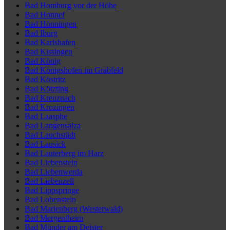
Bad Homburg vor der Höhe
Bad Honnef
Bad Hönningen
Bad Iburg
Bad Karlshafen
Bad Kissingen
Bad König
Bad Königshofen im Grabfeld
Bad Köstritz
Bad Kötzting
Bad Kreuznach
Bad Krozingen
Bad Laasphe
Bad Langensalza
Bad Lauchstädt
Bad Lausick
Bad Lauterberg im Harz
Bad Liebenstein
Bad Liebenwerda
Bad Liebenzell
Bad Lippspringe
Bad Lobenstein
Bad Marienberg (Westerwald)
Bad Mergentheim
Bad Münder am Deister