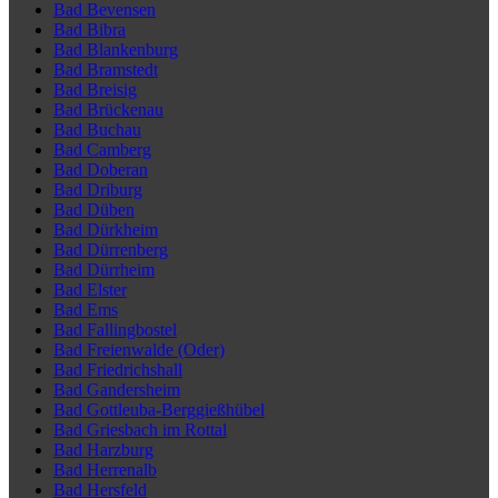
Bad Bevensen
Bad Bibra
Bad Blankenburg
Bad Bramstedt
Bad Breisig
Bad Brückenau
Bad Buchau
Bad Camberg
Bad Doberan
Bad Driburg
Bad Düben
Bad Dürkheim
Bad Dürrenberg
Bad Dürrheim
Bad Elster
Bad Ems
Bad Fallingbostel
Bad Freienwalde (Oder)
Bad Friedrichshall
Bad Gandersheim
Bad Gottleuba-Berggießhübel
Bad Griesbach im Rottal
Bad Harzburg
Bad Herrenalb
Bad Hersfeld