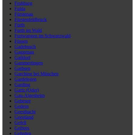
Frohburg
Fulda
Fürstenau
Fürstenfeldbruck
Fürth
Furth im Wald
Furtwangen im Schwarzwald
Füssen
Gadebusch
Gaggenau
Gaildorf
Gammertingen
Garbsen
Garching bei München
Gardelegen
Garding
Gartz (Oder)
Gau-Algesheim
Gebesee
Gedern
Geesthacht
Geestland
Gefell
Gefrees
Gehrden