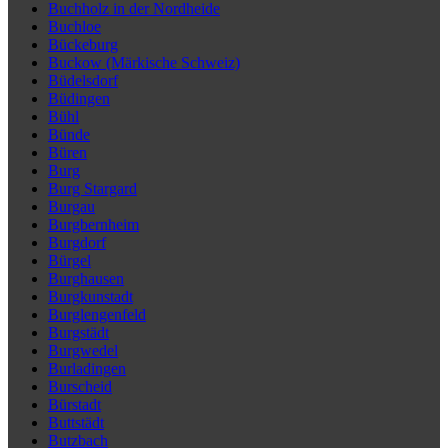
Buchholz in der Nordheide
Buchloe
Bückeburg
Buckow (Märkische Schweiz)
Büdelsdorf
Büdingen
Bühl
Bünde
Büren
Burg
Burg Stargard
Burgau
Burgbernheim
Burgdorf
Bürgel
Burghausen
Burgkunstadt
Burglengenfeld
Burgstädt
Burgwedel
Burladingen
Burscheid
Bürstadt
Buttstädt
Butzbach