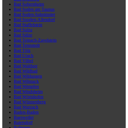
Bad Sobernheim
Bad Soden am Taunus
Bad Soden-Salmünster
Bad Sooden-Allendorf
Bad Staffelstein
Bad Sulza
Bad Sülze
Bad Teinach-Zavelstein
Bad Tennstedt
Bad Tölz
Bad Urach
Bad Vilbel
Bad Waldsee
Bad Wildbad
Bad Wildungen
Bad Wilsnack
Bad Wimpfen
Bad Windsheim
Bad Wörishofen
Bad Wünnenberg
Bad Wurzach
Baden-Baden
Baesweiler
Baiersdorf
Balingen