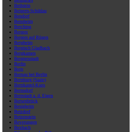
Beilngries
Beilstein
Belgern-Schildau
Bendorf
Bensheim
Berching
Bergen
Bergen auf Rügen
Bergheim
Bergisch Gladbach
Bergkamen
Bergneustadt
Berlin
Bern
Bernau bei Berlin
Bernburg (Saale)
Bernkastel-Kues
Bernsdorf
Bernstadt a. d. Eigen
Bersenbrück
Besigheim
Betzdorf
Betzenstein
Beverungen
Bexbach