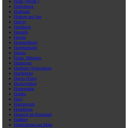
Halle (Westf.)
Hallenberg
Hallstadt
Haltern am See
Halver
Hamburg
Hameln
Hamm
Hammelburg
Hamminkeln
Hanau
Hann. Münden
Hannover
Harburg (Schwaben)
Hardegsen
Haren (Ems)
Harsewinkel
Hartenstein
Hartha
Harz
Harzgerode
Haselünne
Haslach im Kinzigtal
Haßfurt
Hattersheim am Main