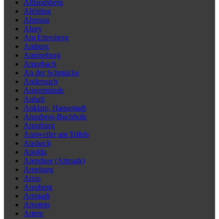
Altlandsberg
Altötting
Alzenau
Alzey
Am Ettersberg
Amberg
Amöneburg
Amorbach
An der Schmücke
Andernach
Angermünde
Anhalt
Anklam, Hansestadt
Annaberg-Buchholz
Annaburg
Annweiler am Trifels
Ansbach
Apolda
Arendsee (Altmark)
Arneburg
Arnis
Arnsberg
Arnstadt
Arnstein
Artern