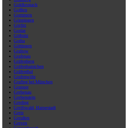
Goldkronach
Golßen
Gommern
Göppingen
Görlitz
Goslar
Gößnitz
Gotha
Göttingen
Grabow
Grafenau
Gräfenberg
Gräfenhainichen
Gräfenthal
Grafenwöhr
Grafing bei München
Gransee
Grebenau
Grebenstein
Greding
Greifswald, Hansestadt
Greiz
Greußen
Greven