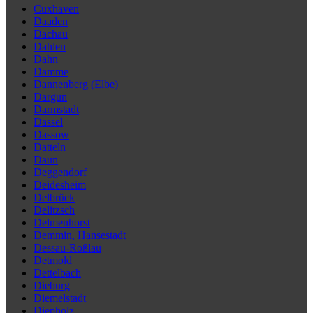
Cuxhaven
Daaden
Dachau
Dahlen
Dahn
Damme
Dannenberg (Elbe)
Dargun
Darmstadt
Dassel
Dassow
Datteln
Daun
Deggendorf
Deidesheim
Delbrück
Delitzsch
Delmenhorst
Demmin, Hansestadt
Dessau-Roßlau
Detmold
Dettelbach
Dieburg
Diemelstadt
Diepholz