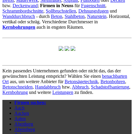
Beton
,
Mauerwerk
,
Steinmauer
,
Asphalt
,
Fußboden
oder
Decken
bzw.
Deckenwand
;
Firmen in Neuss
für
Fugenschnitt
,
Schrammbordschnitte
,
Sollbruchstellen
,
Dehnungsfugen
und
Wanddurchbruch
- durch
Beton
,
Stahlbeton
,
Naturstein
. Horizontal,
vertikal oder schräg. Verschiedene Durchmesser in
Kernbohrungen
auch in engsten Räumen.
Kein passendes Unternehmen gefunden oder nicht das, das der
gewünschten Leistung entspricht? Wählen Sie einen
benachbarten
Ort
aus, um weitere Anbieter für
Betonsägetechnik
,
Betonbohren
,
Betonschneiden
,
Handabbruch
bzw.
Abbruch
,
Schadstoffsanierung
,
Kernbohrung
und weitere
Leistungen
zu finden.
Firmen suchen:
Aach
Aachen
Aalen
Abenberg
Abensberg