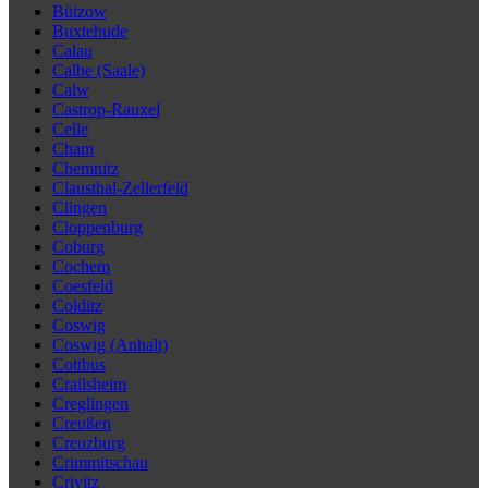
Bützow
Buxtehude
Calau
Calbe (Saale)
Calw
Castrop-Rauxel
Celle
Cham
Chemnitz
Clausthal-Zellerfeld
Clingen
Cloppenburg
Coburg
Cochem
Coesfeld
Colditz
Coswig
Coswig (Anhalt)
Cottbus
Crailsheim
Creglingen
Creußen
Creuzburg
Crimmitschau
Crivitz