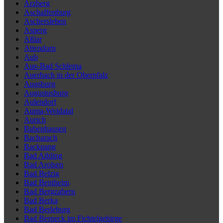
Arzberg
Aschaffenburg
Aschersleben
Asperg
Aßlar
Attendorn
Aub
Aue-Bad Schlema
Auerbach in der Oberpfalz
Augsburg
Augustusburg
Aulendorf
Auma-Weidatal
Aurich
Babenhausen
Bacharach
Backnang
Bad Aibling
Bad Arolsen
Bad Belzig
Bad Bentheim
Bad Bergzabern
Bad Berka
Bad Berleburg
Bad Berneck im Fichtelgebirge