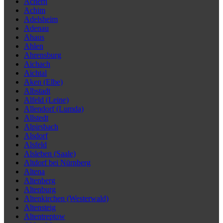
Achern
Achim
Adelsheim
Adenau
Ahaus
Ahlen
Ahrensburg
Aichach
Aichtal
Aken (Elbe)
Albstadt
Alfeld (Leine)
Allendorf (Lumda)
Allstedt
Alpirsbach
Alsdorf
Alsfeld
Alsleben (Saale)
Altdorf bei Nürnberg
Altena
Altenberg
Altenburg
Altenkirchen (Westerwald)
Altensteig
Altentreptow