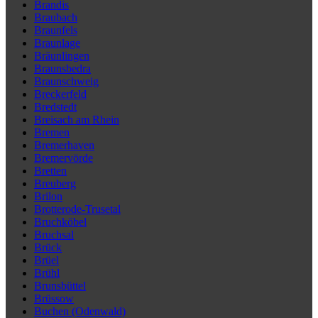
Brandis
Braubach
Braunfels
Braunlage
Bräunlingen
Braunsbedra
Braunschweig
Breckerfeld
Bredstedt
Breisach am Rhein
Bremen
Bremerhaven
Bremervörde
Bretten
Breuberg
Brilon
Brotterode-Trusetal
Bruchköbel
Bruchsal
Brück
Brüel
Brühl
Brunsbüttel
Brüssow
Buchen (Odenwald)