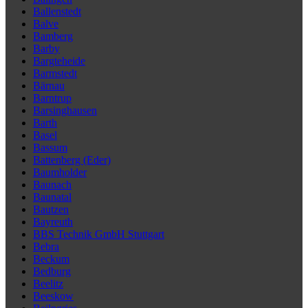
Ballenstedt
Balve
Bamberg
Barby
Bargteheide
Barmstedt
Bärnau
Barntrup
Barsinghausen
Barth
Basel
Bassum
Battenberg (Eder)
Baumholder
Baunach
Baunatal
Bautzen
Bayreuth
BBS Technik GmbH Stuttgart
Bebra
Beckum
Bedburg
Beelitz
Beeskow