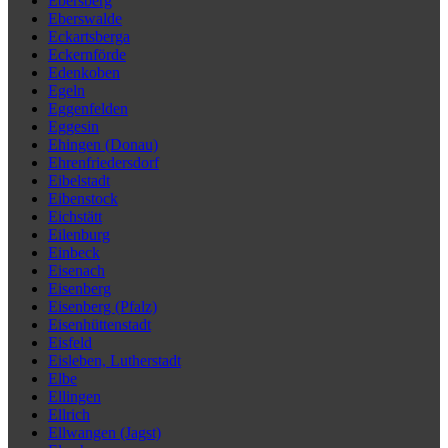
Ebersberg
Eberswalde
Eckartsberga
Eckernförde
Edenkoben
Egeln
Eggenfelden
Eggesin
Ehingen (Donau)
Ehrenfriedersdorf
Eibelstadt
Eibenstock
Eichstätt
Eilenburg
Einbeck
Eisenach
Eisenberg
Eisenberg (Pfalz)
Eisenhüttenstadt
Eisfeld
Eisleben, Lutherstadt
Elbe
Ellingen
Ellrich
Ellwangen (Jagst)