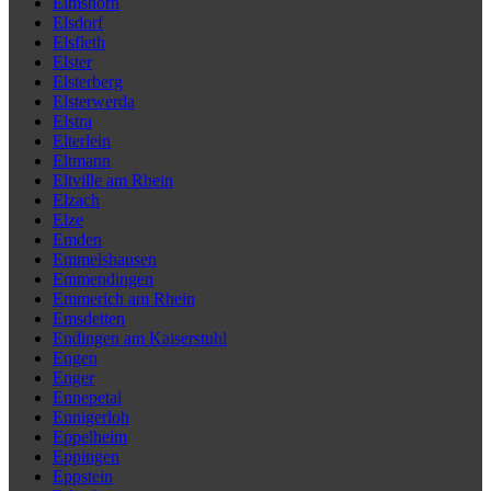
Elmshorn
Elsdorf
Elsfleth
Elster
Elsterberg
Elsterwerda
Elstra
Elterlein
Eltmann
Eltville am Rhein
Elzach
Elze
Emden
Emmelshausen
Emmendingen
Emmerich am Rhein
Emsdetten
Endingen am Kaiserstuhl
Engen
Enger
Ennepetal
Ennigerloh
Eppelheim
Eppingen
Eppstein