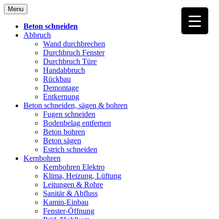
Skip
Menu
to
content
Beton schneiden
Abbruch
Wand durchbrechen
Durchbruch Fenster
Durchbruch Türe
Handabbruch
Rückbau
Demontage
Entkernung
Beton schneiden, sägen & bohren
Fugen schneiden
Bodenbelag entfernen
Beton bohren
Beton sägen
Estrich schneiden
Kernbohren
Kernbohren Elektro
Klima, Heizung, Lüftung
Leitungen & Rohre
Sanitär & Abfluss
Kamin-Einbau
Fenster-Öffnung