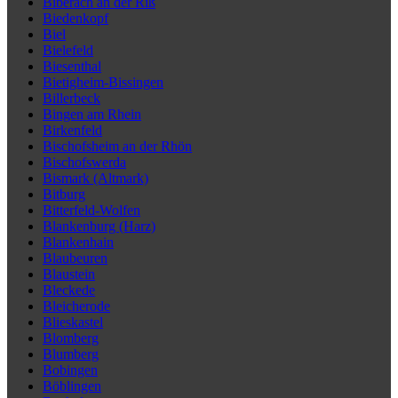
Biberach an der Riß
Biedenkopf
Biel
Bielefeld
Biesenthal
Bietigheim-Bissingen
Billerbeck
Bingen am Rhein
Birkenfeld
Bischofsheim an der Rhön
Bischofswerda
Bismark (Altmark)
Bitburg
Bitterfeld-Wolfen
Blankenburg (Harz)
Blankenhain
Blaubeuren
Blaustein
Bleckede
Bleicherode
Blieskastel
Blomberg
Blumberg
Bobingen
Böblingen