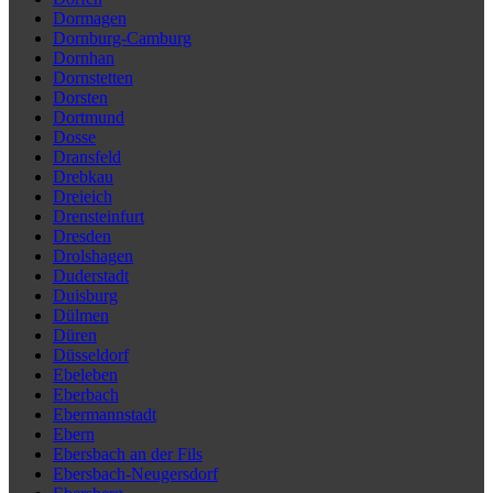
Dormagen
Dornburg-Camburg
Dornhan
Dornstetten
Dorsten
Dortmund
Dosse
Dransfeld
Drebkau
Dreieich
Drensteinfurt
Dresden
Drolshagen
Duderstadt
Duisburg
Dülmen
Düren
Düsseldorf
Ebeleben
Eberbach
Ebermannstadt
Ebern
Ebersbach an der Fils
Ebersbach-Neugersdorf