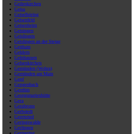
Geilenkirchen
Geisa
Geiselhöring
Geisenfeld
Geisenheim
Geisingen
Geislingen
Geislingen an der Steige
Geithain
Geldern
Gelnhausen
Gelsenkirchen
Gemünden (Wohra)
Gemünden am Main
Genf
Gengenbach
Genthin
Georgsmarienhütte
Gera
Gerabronn
Gerbstedt
Geretsried
Geringswalde
Gerlingen
Germering