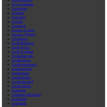
Grevenbroich
Grevesmühlen
Griesheim
Grimma
Grimmen
Gröditz
Groitzsch
Gronau (Leine)
Gronau (Westf.)
Gröningen
Groß-Bieberau
Groß-Gerau
Groß-Umstadt
Großalmerode
Großbottwar
Großbreitenbach
Großenehrich
Großenhain
Großräschen
Großröhrsdorf
Großschirma
Grünberg
Grünhain-Beierfeld
Grünsfeld
Grünstadt