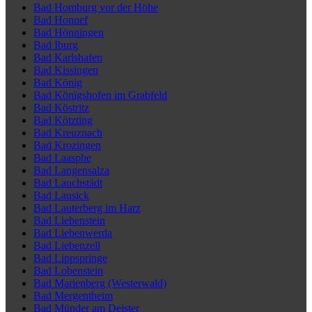
Bad Homburg vor der Höhe
Bad Honnef
Bad Hönningen
Bad Iburg
Bad Karlshafen
Bad Kissingen
Bad König
Bad Königshofen im Grabfeld
Bad Köstritz
Bad Kötzting
Bad Kreuznach
Bad Krozingen
Bad Laasphe
Bad Langensalza
Bad Lauchstädt
Bad Lausick
Bad Lauterberg im Harz
Bad Liebenstein
Bad Liebenwerda
Bad Liebenzell
Bad Lippspringe
Bad Lobenstein
Bad Marienberg (Westerwald)
Bad Mergentheim
Bad Münder am Deister