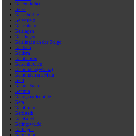
Geilenkirchen
Geisa
Geiselhöring
Geisenfeld
Geisenheim
Geisingen
Geislingen
Geislingen an der Steige
Geithain
Geldern
Gelnhausen
Gelsenkirchen
Gemünden (Wohra)
Gemünden am Main
Genf
Gengenbach
Genthin
Georgsmarienhütte
Gera
Gerabronn
Gerbstedt
Geretsried
Geringswalde
Gerlingen
Germering