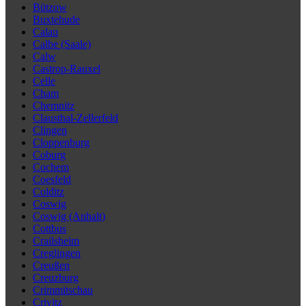
Bützow
Buxtehude
Calau
Calbe (Saale)
Calw
Castrop-Rauxel
Celle
Cham
Chemnitz
Clausthal-Zellerfeld
Clingen
Cloppenburg
Coburg
Cochem
Coesfeld
Colditz
Coswig
Coswig (Anhalt)
Cottbus
Crailsheim
Creglingen
Creußen
Creuzburg
Crimmitschau
Crivitz