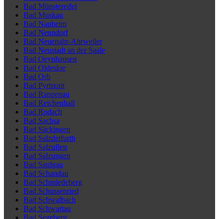
Bad Münstereifel
Bad Muskau
Bad Nauheim
Bad Nenndorf
Bad Neuenahr-Ahrweiler
Bad Neustadt an der Saale
Bad Oeynhausen
Bad Oldesloe
Bad Orb
Bad Pyrmont
Bad Rappenau
Bad Reichenhall
Bad Rodach
Bad Sachsa
Bad Säckingen
Bad Salzdetfurth
Bad Salzuflen
Bad Salzungen
Bad Saulgau
Bad Schandau
Bad Schmiedeberg
Bad Schussenried
Bad Schwalbach
Bad Schwartau
Bad Segeberg