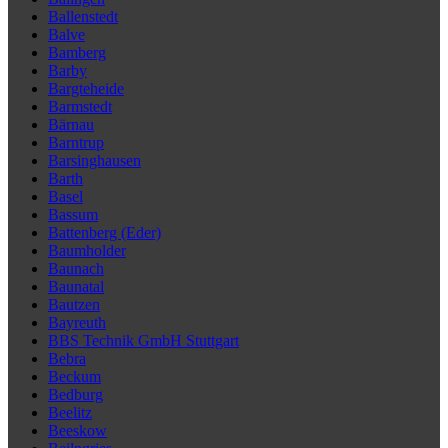
Ballenstedt
Balve
Bamberg
Barby
Bargteheide
Barmstedt
Bärnau
Barntrup
Barsinghausen
Barth
Basel
Bassum
Battenberg (Eder)
Baumholder
Baunach
Baunatal
Bautzen
Bayreuth
BBS Technik GmbH Stuttgart
Bebra
Beckum
Bedburg
Beelitz
Beeskow