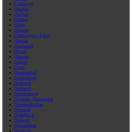
Cuxhaven
Daaden
Dachau
Dahlen
Dahn
Damme
Dannenberg (Elbe)
Dargun
Darmstadt
Dassel
Dassow
Datteln
Daun
Deggendorf
Deidesheim
Delbrück
Delitzsch
Delmenhorst
Demmin, Hansestadt
Dessau-Roßlau
Detmold
Dettelbach
Dieburg
Diemelstadt
Diepholz