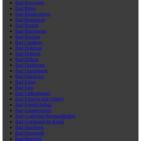
Bad Bevensen
Bad Bibra
Bad Blankenburg
Bad Bramstedt
Bad Breisig
Bad Brückenau
Bad Buchau
Bad Camberg
Bad Doberan
Bad Driburg
Bad Düben
Bad Dürkheim
Bad Dürrenberg
Bad Dürrheim
Bad Elster
Bad Ems
Bad Fallingbostel
Bad Freienwalde (Oder)
Bad Friedrichshall
Bad Gandersheim
Bad Gottleuba-Berggießhübel
Bad Griesbach im Rottal
Bad Harzburg
Bad Herrenalb
Bad Hersfeld