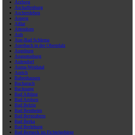
Arzberg
Aschaffenburg
Aschersleben
Asperg
Aßlar
Attendorn
Aub
Aue-Bad Schlema
Auerbach in der Oberpfalz
Augsburg
Augustusburg
Aulendorf
Auma-Weidatal
Aurich
Babenhausen
Bacharach
Backnang
Bad Aibling
Bad Arolsen
Bad Belzig
Bad Bentheim
Bad Bergzabern
Bad Berka
Bad Berleburg
Bad Berneck im Fichtelgebirge