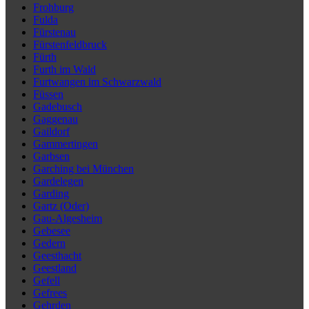
Frohburg
Fulda
Fürstenau
Fürstenfeldbruck
Fürth
Furth im Wald
Furtwangen im Schwarzwald
Füssen
Gadebusch
Gaggenau
Gaildorf
Gammertingen
Garbsen
Garching bei München
Gardelegen
Garding
Gartz (Oder)
Gau-Algesheim
Gebesee
Gedern
Geesthacht
Geestland
Gefell
Gefrees
Gehrden