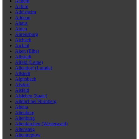
Achern
Achim
Adelsheim
Adenau
Ahaus
Ahlen
Ahrensburg
Aichach
Aichtal
Aken (Elbe)
Albstadt
Alfeld (Leine)
Allendorf (Lumda)
Allstedt
Alpirsbach
Alsdorf
Alsfeld
Alsleben (Saale)
Altdorf bei Nürnberg
Altena
Altenberg
Altenburg
Altenkirchen (Westerwald)
Altensteig
Altentreptow