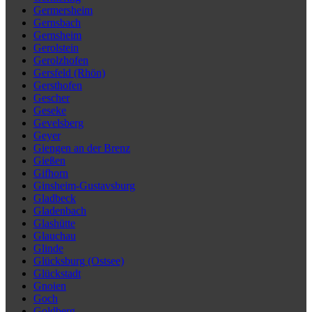
Germersheim
Gernsbach
Gernsheim
Gerolstein
Gerolzhofen
Gersfeld (Rhön)
Gersthofen
Gescher
Geseke
Gevelsberg
Geyer
Giengen an der Brenz
Gießen
Gifhorn
Ginsheim-Gustavsburg
Gladbeck
Gladenbach
Glashütte
Glauchau
Glinde
Glücksburg (Ostsee)
Glückstadt
Gnoien
Goch
Goldberg