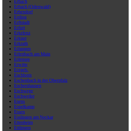
Erbach
Erbach (Odenwald)
Erbendorf
Erding
Erftstadt
Erfurt
Erkelenz
Erkner
Erkrath
Erlangen
Erlenbach am Main
Erlensee
Erwitte
Erzgeb.
Eschborn
Eschenbach in der Oberpfalz
Eschershausen
Eschwege
Eschweiler
Esens
Espelkamp
Essen
Esslingen am Neckar
Ettenheim
Ettlingen