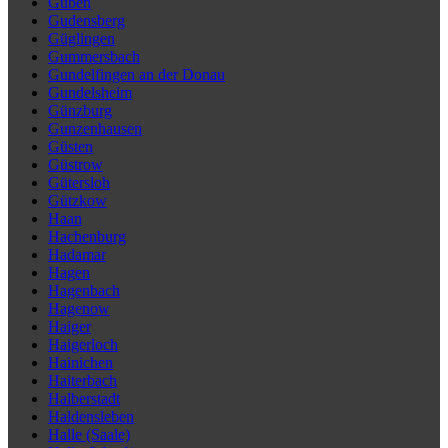
Guben
Gudensberg
Güglingen
Gummersbach
Gundelfingen an der Donau
Gundelsheim
Günzburg
Gunzenhausen
Güsten
Güstrow
Gütersloh
Gützkow
Haan
Hachenburg
Hadamar
Hagen
Hagenbach
Hagenow
Haiger
Haigerloch
Hainichen
Haiterbach
Halberstadt
Haldensleben
Halle (Saale)