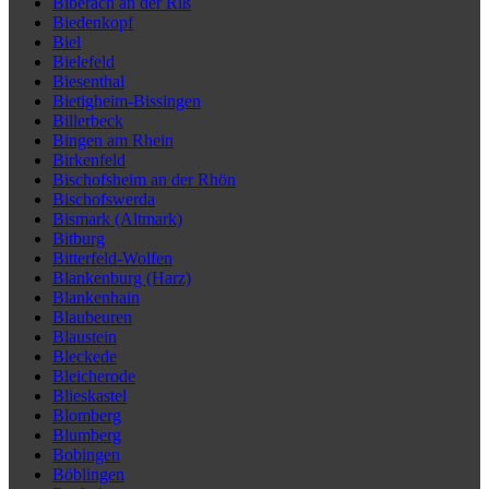
Biberach an der Riß
Biedenkopf
Biel
Bielefeld
Biesenthal
Bietigheim-Bissingen
Billerbeck
Bingen am Rhein
Birkenfeld
Bischofsheim an der Rhön
Bischofswerda
Bismark (Altmark)
Bitburg
Bitterfeld-Wolfen
Blankenburg (Harz)
Blankenhain
Blaubeuren
Blaustein
Bleckede
Bleicherode
Blieskastel
Blomberg
Blumberg
Bobingen
Böblingen