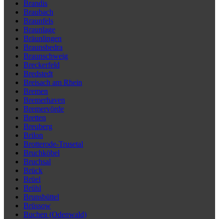
Brandis
Braubach
Braunfels
Braunlage
Bräunlingen
Braunsbedra
Braunschweig
Breckerfeld
Bredstedt
Breisach am Rhein
Bremen
Bremerhaven
Bremervörde
Bretten
Breuberg
Brilon
Brotterode-Trusetal
Bruchköbel
Bruchsal
Brück
Brüel
Brühl
Brunsbüttel
Brüssow
Buchen (Odenwald)