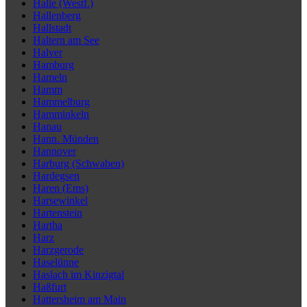
Halle (Westf.)
Hallenberg
Hallstadt
Haltern am See
Halver
Hamburg
Hameln
Hamm
Hammelburg
Hamminkeln
Hanau
Hann. Münden
Hannover
Harburg (Schwaben)
Hardegsen
Haren (Ems)
Harsewinkel
Hartenstein
Hartha
Harz
Harzgerode
Haselünne
Haslach im Kinzigtal
Haßfurt
Hattersheim am Main