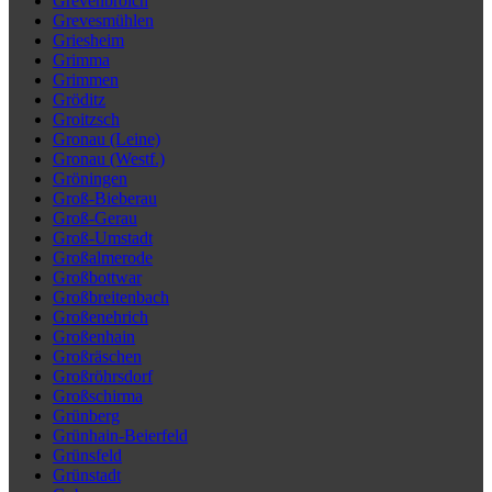
Grevenbroich
Grevesmühlen
Griesheim
Grimma
Grimmen
Gröditz
Groitzsch
Gronau (Leine)
Gronau (Westf.)
Gröningen
Groß-Bieberau
Groß-Gerau
Groß-Umstadt
Großalmerode
Großbottwar
Großbreitenbach
Großenehrich
Großenhain
Großräschen
Großröhrsdorf
Großschirma
Grünberg
Grünhain-Beierfeld
Grünsfeld
Grünstadt