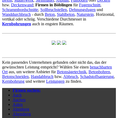
Beton
,
Mauerwerk
,
Steinmauer
,
Asphalt
,
Fußboden
oder
Decken
bzw.
Deckenwand
;
Firmen in Böblingen
für
Fugenschnitt
,
Schrammbordschnitte
,
Sollbruchstellen
,
Dehnungsfugen
und
Wanddurchbruch
- durch
Beton
,
Stahlbeton
,
Naturstein
. Horizontal,
vertikal oder schräg. Verschiedene Durchmesser in
Kernbohrungen
auch in engsten Räumen.
Kein passendes Unternehmen gefunden oder nicht das, das der
gewünschten Leistung entspricht? Wählen Sie einen
benachbarten
Ort
aus, um weitere Anbieter für
Betonsägetechnik
,
Betonbohren
,
Betonschneiden
,
Handabbruch
bzw.
Abbruch
,
Schadstoffsanierung
,
Kernbohrung
und weitere
Leistungen
zu finden.
Firmen suchen:
Aach
Aachen
Aalen
Abenberg
Abensberg