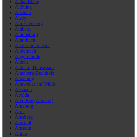
Altlandsberg
Altötting
Alzenau
Alzey
Am Ettersberg
Amberg
Amöneburg
Amorbach
An der Schmücke
Andernach
Angermünde
Anhalt
Anklam, Hansestadt
Annaberg-Buchholz
Annaburg
Annweiler am Trifels
Ansbach
Apolda
Arendsee (Altmark)
Arneburg
Arnis
Arnsberg
Arnstadt
Arnstein
Artern