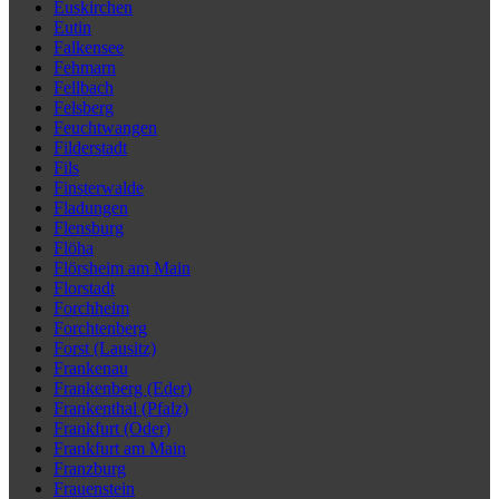
Euskirchen
Eutin
Falkensee
Fehmarn
Fellbach
Felsberg
Feuchtwangen
Filderstadt
Fils
Finsterwalde
Fladungen
Flensburg
Flöha
Flörsheim am Main
Florstadt
Forchheim
Forchtenberg
Forst (Lausitz)
Frankenau
Frankenberg (Eder)
Frankenthal (Pfalz)
Frankfurt (Oder)
Frankfurt am Main
Franzburg
Frauenstein