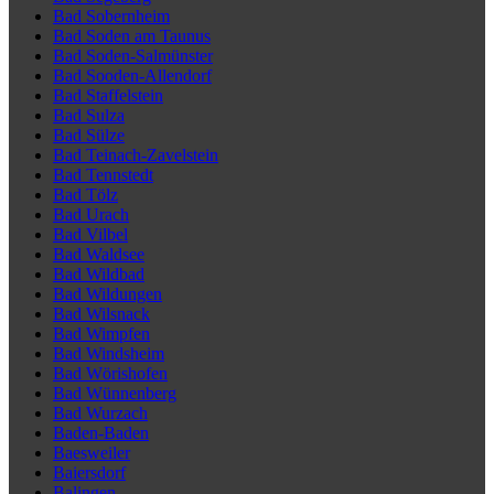
Bad Sobernheim
Bad Soden am Taunus
Bad Soden-Salmünster
Bad Sooden-Allendorf
Bad Staffelstein
Bad Sulza
Bad Sülze
Bad Teinach-Zavelstein
Bad Tennstedt
Bad Tölz
Bad Urach
Bad Vilbel
Bad Waldsee
Bad Wildbad
Bad Wildungen
Bad Wilsnack
Bad Wimpfen
Bad Windsheim
Bad Wörishofen
Bad Wünnenberg
Bad Wurzach
Baden-Baden
Baesweiler
Baiersdorf
Balingen