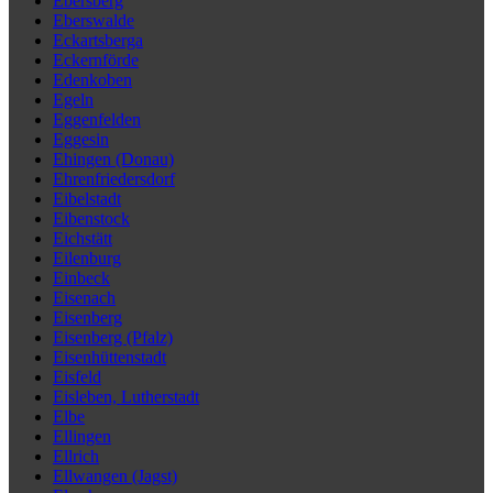
Ebersberg
Eberswalde
Eckartsberga
Eckernförde
Edenkoben
Egeln
Eggenfelden
Eggesin
Ehingen (Donau)
Ehrenfriedersdorf
Eibelstadt
Eibenstock
Eichstätt
Eilenburg
Einbeck
Eisenach
Eisenberg
Eisenberg (Pfalz)
Eisenhüttenstadt
Eisfeld
Eisleben, Lutherstadt
Elbe
Ellingen
Ellrich
Ellwangen (Jagst)