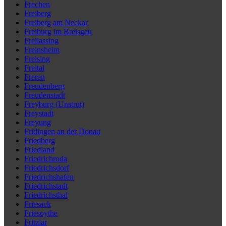
Frechen
Freiberg
Freiberg am Neckar
Freiburg im Breisgau
Freilassing
Freinsheim
Freising
Freital
Freren
Freudenberg
Freudenstadt
Freyburg (Unstrut)
Freystadt
Freyung
Fridingen an der Donau
Friedberg
Friedland
Friedrichroda
Friedrichsdorf
Friedrichshafen
Friedrichstadt
Friedrichsthal
Friesack
Friesoythe
Fritzlar