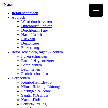
Skip
Menu
to
content
Beton schneiden
Abbruch
Wand durchbrechen
Durchbruch Fenster
Durchbruch Türe
Handabbruch
Rückbau
Demontage
Entkernung
Beton schneiden, sägen & bohren
Fugen schneiden
Bodenbelag entfernen
Beton bohren
Beton sägen
Estrich schneiden
Kernbohren
Kernbohren Elektro
Klima, Heizung, Lüftung
Leitungen & Rohre
Sanitär & Abfluss
Kamin-Einbau
Fenster-Öffnung