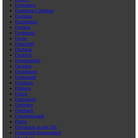
Dormagen
Dornburg-Camburg
Dornhan
Dornstetten
Dorsten
Dortmund
Dosse
Dransfeld
Drebkau
Dreieich
Drensteinfurt
Dresden
Drolshagen
Duderstadt
Duisburg
Dülmen
Düren
Düsseldorf
Ebeleben
Eberbach
Ebermannstadt
Ebern
Ebersbach an der Fils
Ebersbach-Neugersdorf