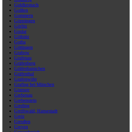
Goldkronach
Golßen
Gommern
Göppingen
Görlitz
Goslar
Gößnitz
Gotha
Göttingen
Grabow
Grafenau
Gräfenberg
Gräfenhainichen
Gräfenthal
Grafenwöhr
Grafing bei München
Gransee
Grebenau
Grebenstein
Greding
Greifswald, Hansestadt
Greiz
Greußen
Greven