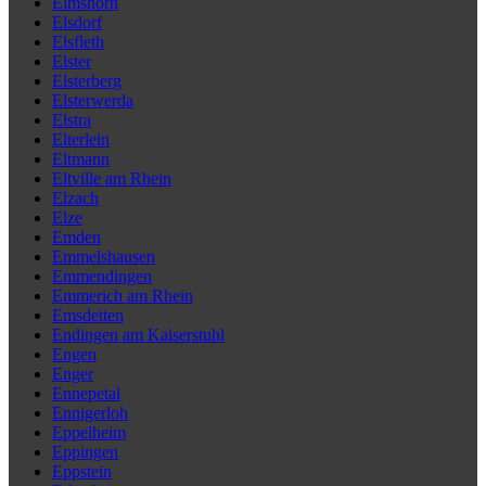
Elmshorn
Elsdorf
Elsfleth
Elster
Elsterberg
Elsterwerda
Elstra
Elterlein
Eltmann
Eltville am Rhein
Elzach
Elze
Emden
Emmelshausen
Emmendingen
Emmerich am Rhein
Emsdetten
Endingen am Kaiserstuhl
Engen
Enger
Ennepetal
Ennigerloh
Eppelheim
Eppingen
Eppstein