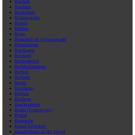
Bocholt
Bochum
Bockenem
Bodenwerder
Bogen
Böhlen
Bonn
Bonndorf im Schwarzwald
Bönnigheim
Bopfingen
Boppard
Borgentreich
Borgholzhausen
Borken
Borkum
Borna
Bornheim
Bottrop
Boxberg
Brackenheim
Brake (Unterweser)
Brakel
Bramsche
Brand-Erbisdorf
Brandenburg an der Havel