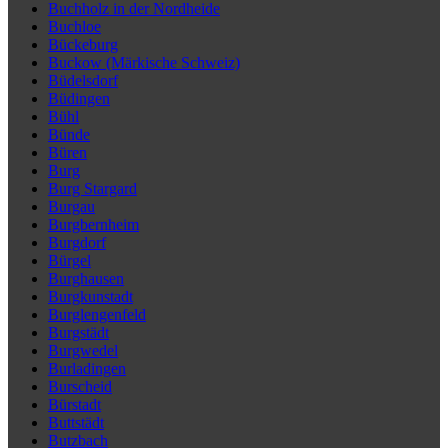
Buchholz in der Nordheide
Buchloe
Bückeburg
Buckow (Märkische Schweiz)
Büdelsdorf
Büdingen
Bühl
Bünde
Büren
Burg
Burg Stargard
Burgau
Burgbernheim
Burgdorf
Bürgel
Burghausen
Burgkunstadt
Burglengenfeld
Burgstädt
Burgwedel
Burladingen
Burscheid
Bürstadt
Buttstädt
Butzbach