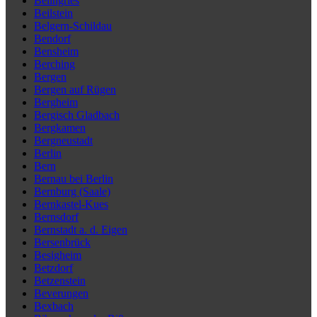
Beilngries
Beilstein
Belgern-Schildau
Bendorf
Bensheim
Berching
Bergen
Bergen auf Rügen
Bergheim
Bergisch Gladbach
Bergkamen
Bergneustadt
Berlin
Bern
Bernau bei Berlin
Bernburg (Saale)
Bernkastel-Kues
Bernsdorf
Bernstadt a. d. Eigen
Bersenbrück
Besigheim
Betzdorf
Betzenstein
Beverungen
Bexbach