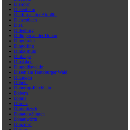
Dierdorf
Dietenheim
Dietfurt an der Altmühl
Dietzenbach
Diez
Dillenburg
Dillingen an der Donau
Dingelstädt
Dingolfing
Dinkelsbühl
Dinklage
Dinslaken
Dippoldiswalde
Dissen am Teutoburger Wald
Ditzingen
Döbeln
Doberlug-Kirchhain
Döbern
Dohna
Dömitz
Dommitzsch
Donaueschingen
Donauwörth
Donzdorf
Dorfen