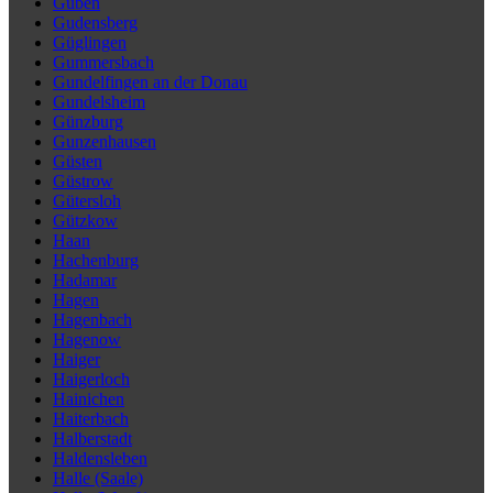
Guben
Gudensberg
Güglingen
Gummersbach
Gundelfingen an der Donau
Gundelsheim
Günzburg
Gunzenhausen
Güsten
Güstrow
Gütersloh
Gützkow
Haan
Hachenburg
Hadamar
Hagen
Hagenbach
Hagenow
Haiger
Haigerloch
Hainichen
Haiterbach
Halberstadt
Haldensleben
Halle (Saale)