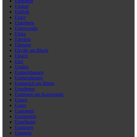
Elmshorn
Elsdorf
Elsfleth
Elster
Elsterberg
Elsterwerda
Elstra
Elterlein
Eltmann
Eltville am Rhein
Elzach
Elze
Emden
Emmelshausen
Emmendingen
Emmerich am Rhein
Emsdetten
Endingen am Kaiserstuhl
Engen
Enger
Ennepetal
Ennigerloh
Eppelheim
Eppingen
Eppstein