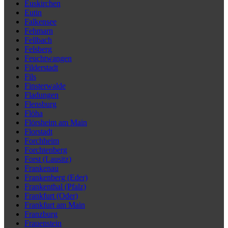
Euskirchen
Eutin
Falkensee
Fehmarn
Fellbach
Felsberg
Feuchtwangen
Filderstadt
Fils
Finsterwalde
Fladungen
Flensburg
Flöha
Flörsheim am Main
Florstadt
Forchheim
Forchtenberg
Forst (Lausitz)
Frankenau
Frankenberg (Eder)
Frankenthal (Pfalz)
Frankfurt (Oder)
Frankfurt am Main
Franzburg
Frauenstein