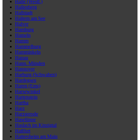
Halle (Westf.)
Hallenberg
Hallstadt
Haltern am See
Halver
Hamburg
Hameln
Hamm
Hammelburg
Hamminkeln
Hanau
Hann. Münden
Hannover
Harburg (Schwaben)
Hardegsen
Haren (Ems)
Harsewinkel
Hartenstein
Hartha
Harz
Harzgerode
Haselünne
Haslach im Kinzigtal
Haßfurt
Hattersheim am Main