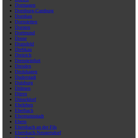
Dormagen
Dornburg-Camburg
Dornhan
Dornstetten
Dorsten
Dortmund
Dosse
Dransfeld
Drebkau
Dreieich
Drensteinfurt
Dresden
Drolshagen
Duderstadt
Duisburg
Dülmen
Düren
Düsseldorf
Ebeleben
Eberbach
Ebermannstadt
Ebern
Ebersbach an der Fils
Ebersbach-Neugersdorf