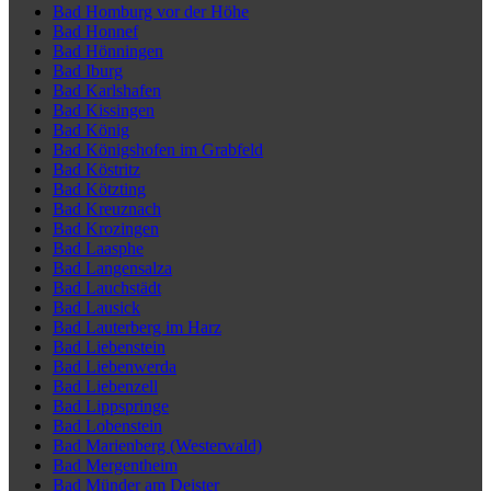
Bad Homburg vor der Höhe
Bad Honnef
Bad Hönningen
Bad Iburg
Bad Karlshafen
Bad Kissingen
Bad König
Bad Königshofen im Grabfeld
Bad Köstritz
Bad Kötzting
Bad Kreuznach
Bad Krozingen
Bad Laasphe
Bad Langensalza
Bad Lauchstädt
Bad Lausick
Bad Lauterberg im Harz
Bad Liebenstein
Bad Liebenwerda
Bad Liebenzell
Bad Lippspringe
Bad Lobenstein
Bad Marienberg (Westerwald)
Bad Mergentheim
Bad Münder am Deister