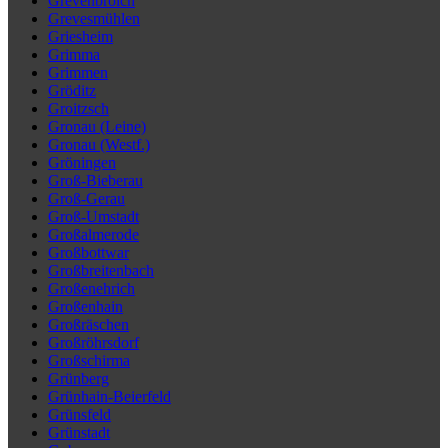
Grevenbroich
Grevesmühlen
Griesheim
Grimma
Grimmen
Gröditz
Groitzsch
Gronau (Leine)
Gronau (Westf.)
Gröningen
Groß-Bieberau
Groß-Gerau
Groß-Umstadt
Großalmerode
Großbottwar
Großbreitenbach
Großenehrich
Großenhain
Großräschen
Großröhrsdorf
Großschirma
Grünberg
Grünhain-Beierfeld
Grünsfeld
Grünstadt