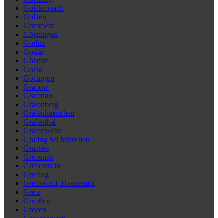
Goldkronach
Golßen
Gommern
Göppingen
Görlitz
Goslar
Gößnitz
Gotha
Göttingen
Grabow
Grafenau
Gräfenberg
Gräfenhainichen
Gräfenthal
Grafenwöhr
Grafing bei München
Gransee
Grebenau
Grebenstein
Greding
Greifswald, Hansestadt
Greiz
Greußen
Greven