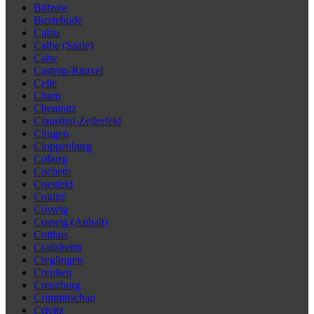
Bützow
Buxtehude
Calau
Calbe (Saale)
Calw
Castrop-Rauxel
Celle
Cham
Chemnitz
Clausthal-Zellerfeld
Clingen
Cloppenburg
Coburg
Cochem
Coesfeld
Colditz
Coswig
Coswig (Anhalt)
Cottbus
Crailsheim
Creglingen
Creußen
Creuzburg
Crimmitschau
Crivitz