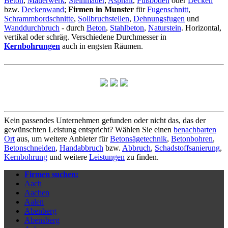
Beton
,
Mauerwerk
,
Steinmauer
,
Asphalt
,
Fußboden
oder
Decken
bzw.
Deckenwand
;
Firmen in Munster
für
Fugenschnitt
,
Schrammbordschnitte
,
Sollbruchstellen
,
Dehnungsfugen
und
Wanddurchbruch
- durch
Beton
,
Stahlbeton
,
Naturstein
. Horizontal,
vertikal oder schräg. Verschiedene Durchmesser in
Kernbohrungen
auch in engsten Räumen.
Kein passendes Unternehmen gefunden oder nicht das, das der
gewünschten Leistung entspricht? Wählen Sie einen
benachbarten
Ort
aus, um weitere Anbieter für
Betonsägetechnik
,
Betonbohren
,
Betonschneiden
,
Handabbruch
bzw.
Abbruch
,
Schadstoffsanierung
,
Kernbohrung
und weitere
Leistungen
zu finden.
Firmen suchen:
Aach
Aachen
Aalen
Abenberg
Abensberg