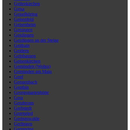
Geilenkirchen
Geisa
Geiselhöring
Geisenfeld
Geisenheim
Geisingen
Geislingen
Geislingen an der Steige
Geithain
Geldern
Gelnhausen
Gelsenkirchen
Gemünden (Wohra)
Gemünden am Main
Genf
Gengenbach
Genthin
Georgsmarienhütte
Gera
Gerabronn
Gerbstedt
Geretsried
Geringswalde
Gerlingen
Germering