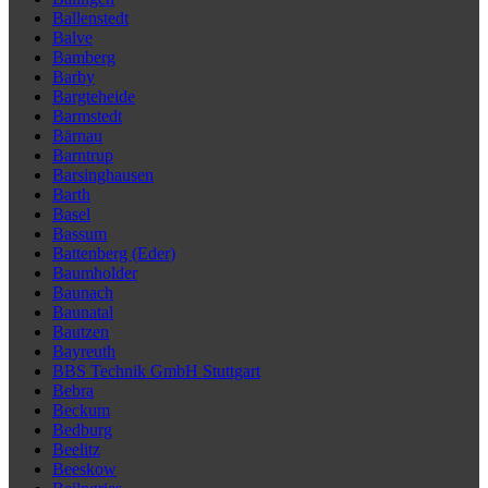
Ballenstedt
Balve
Bamberg
Barby
Bargteheide
Barmstedt
Bärnau
Barntrup
Barsinghausen
Barth
Basel
Bassum
Battenberg (Eder)
Baumholder
Baunach
Baunatal
Bautzen
Bayreuth
BBS Technik GmbH Stuttgart
Bebra
Beckum
Bedburg
Beelitz
Beeskow