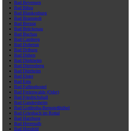
Bad Bevensen
Bad Bibra
Bad Blankenburg
Bad Bramstedt
Bad Breisig
Bad Brückenau
Bad Buchau
Bad Camberg
Bad Doberan
Bad Driburg
Bad Düben
Bad Dürkheim
Bad Dürrenberg
Bad Dürrheim
Bad Elster
Bad Ems
Bad Fallingbostel
Bad Freienwalde (Oder)
Bad Friedrichshall
Bad Gandersheim
Bad Gottleuba-Berggießhübel
Bad Griesbach im Rottal
Bad Harzburg
Bad Herrenalb
Bad Hersfeld