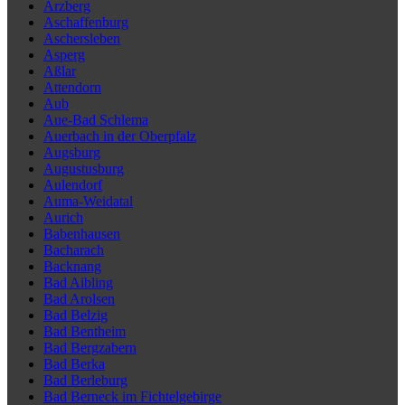
Arzberg
Aschaffenburg
Aschersleben
Asperg
Aßlar
Attendorn
Aub
Aue-Bad Schlema
Auerbach in der Oberpfalz
Augsburg
Augustusburg
Aulendorf
Auma-Weidatal
Aurich
Babenhausen
Bacharach
Backnang
Bad Aibling
Bad Arolsen
Bad Belzig
Bad Bentheim
Bad Bergzabern
Bad Berka
Bad Berleburg
Bad Berneck im Fichtelgebirge