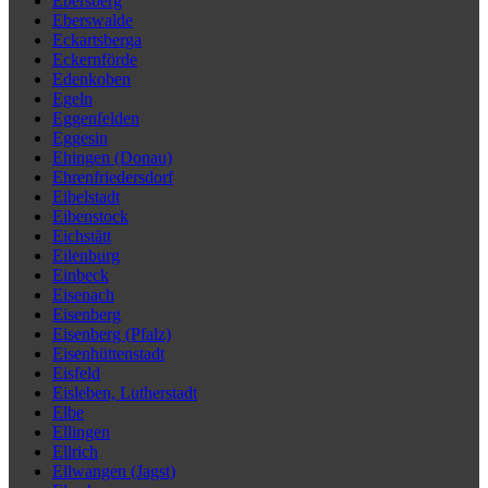
Ebersberg
Eberswalde
Eckartsberga
Eckernförde
Edenkoben
Egeln
Eggenfelden
Eggesin
Ehingen (Donau)
Ehrenfriedersdorf
Eibelstadt
Eibenstock
Eichstätt
Eilenburg
Einbeck
Eisenach
Eisenberg
Eisenberg (Pfalz)
Eisenhüttenstadt
Eisfeld
Eisleben, Lutherstadt
Elbe
Ellingen
Ellrich
Ellwangen (Jagst)