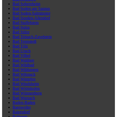
Bad Sobernheim
Bad Soden am Taunus
Bad Soden-Salmünster
Bad Sooden-Allendorf
Bad Staffelstein
Bad Sulza
Bad Sülze
Bad Teinach-Zavelstein
Bad Tennstedt
Bad Tölz
Bad Urach
Bad Vilbel
Bad Waldsee
Bad Wildbad
Bad Wildungen
Bad Wilsnack
Bad Wimpfen
Bad Windsheim
Bad Wörishofen
Bad Wünnenberg
Bad Wurzach
Baden-Baden
Baesweiler
Baiersdorf
Balingen