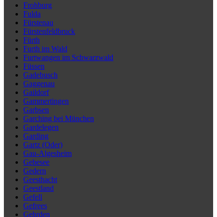
Frohburg
Fulda
Fürstenau
Fürstenfeldbruck
Fürth
Furth im Wald
Furtwangen im Schwarzwald
Füssen
Gadebusch
Gaggenau
Gaildorf
Gammertingen
Garbsen
Garching bei München
Gardelegen
Garding
Gartz (Oder)
Gau-Algesheim
Gebesee
Gedern
Geesthacht
Geestland
Gefell
Gefrees
Gehrden