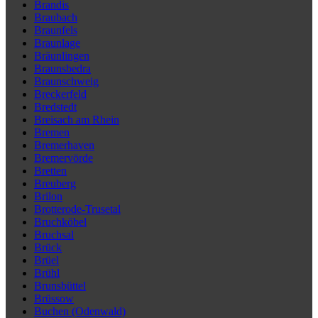
Brandis
Braubach
Braunfels
Braunlage
Bräunlingen
Braunsbedra
Braunschweig
Breckerfeld
Bredstedt
Breisach am Rhein
Bremen
Bremerhaven
Bremervörde
Bretten
Breuberg
Brilon
Brotterode-Trusetal
Bruchköbel
Bruchsal
Brück
Brüel
Brühl
Brunsbüttel
Brüssow
Buchen (Odenwald)