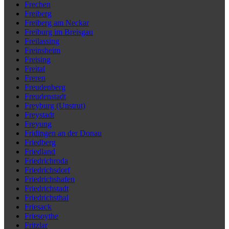
Frechen
Freiberg
Freiberg am Neckar
Freiburg im Breisgau
Freilassing
Freinsheim
Freising
Freital
Freren
Freudenberg
Freudenstadt
Freyburg (Unstrut)
Freystadt
Freyung
Fridingen an der Donau
Friedberg
Friedland
Friedrichroda
Friedrichsdorf
Friedrichshafen
Friedrichstadt
Friedrichsthal
Friesack
Friesoythe
Fritzlar