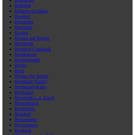
Beilngries
Beilstein
Belgern-Schildau
Bendorf
Bensheim
Berching
Bergen
Bergen auf Rügen
Bergheim
Bergisch Gladbach
Bergkamen
Bergneustadt
Berlin
Bern
Bernau bei Berlin
Bernburg (Saale)
Bernkastel-Kues
Bernsdorf
Bernstadt a. d. Eigen
Bersenbrück
Besigheim
Betzdorf
Betzenstein
Beverungen
Bexbach