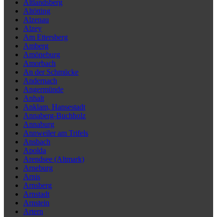
Altlandsberg
Altötting
Alzenau
Alzey
Am Ettersberg
Amberg
Amöneburg
Amorbach
An der Schmücke
Andernach
Angermünde
Anhalt
Anklam, Hansestadt
Annaberg-Buchholz
Annaburg
Annweiler am Trifels
Ansbach
Apolda
Arendsee (Altmark)
Arneburg
Arnis
Arnsberg
Arnstadt
Arnstein
Artern