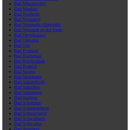
Bad Münstereifel
Bad Muskau
Bad Nauheim
Bad Nenndorf
Bad Neuenahr-Ahrweiler
Bad Neustadt an der Saale
Bad Oeynhausen
Bad Oldesloe
Bad Orb
Bad Pyrmont
Bad Rappenau
Bad Reichenhall
Bad Rodach
Bad Sachsa
Bad Säckingen
Bad Salzdetfurth
Bad Salzuflen
Bad Salzungen
Bad Saulgau
Bad Schandau
Bad Schmiedeberg
Bad Schussenried
Bad Schwalbach
Bad Schwartau
Bad Segeberg