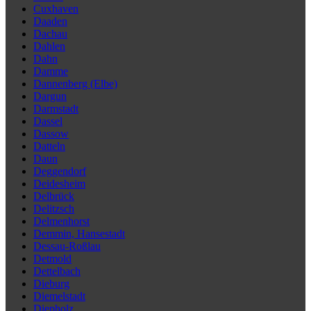
Cuxhaven
Daaden
Dachau
Dahlen
Dahn
Damme
Dannenberg (Elbe)
Dargun
Darmstadt
Dassel
Dassow
Datteln
Daun
Deggendorf
Deidesheim
Delbrück
Delitzsch
Delmenhorst
Demmin, Hansestadt
Dessau-Roßlau
Detmold
Dettelbach
Dieburg
Diemelstadt
Diepholz