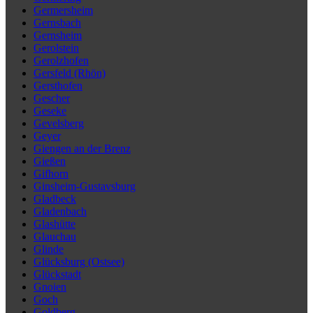
Germersheim
Gernsbach
Gernsheim
Gerolstein
Gerolzhofen
Gersfeld (Rhön)
Gersthofen
Gescher
Geseke
Gevelsberg
Geyer
Giengen an der Brenz
Gießen
Gifhorn
Ginsheim-Gustavsburg
Gladbeck
Gladenbach
Glashütte
Glauchau
Glinde
Glücksburg (Ostsee)
Glückstadt
Gnoien
Goch
Goldberg