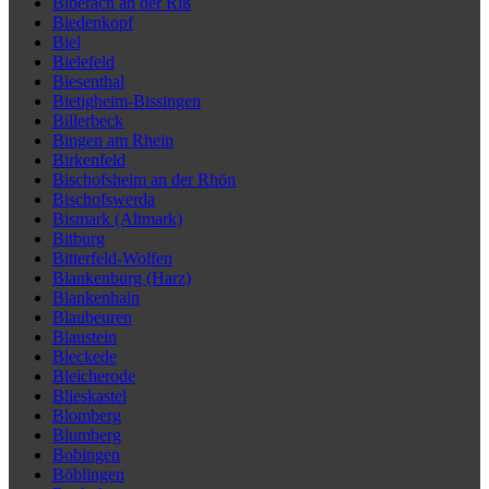
Biberach an der Riß
Biedenkopf
Biel
Bielefeld
Biesenthal
Bietigheim-Bissingen
Billerbeck
Bingen am Rhein
Birkenfeld
Bischofsheim an der Rhön
Bischofswerda
Bismark (Altmark)
Bitburg
Bitterfeld-Wolfen
Blankenburg (Harz)
Blankenhain
Blaubeuren
Blaustein
Bleckede
Bleicherode
Blieskastel
Blomberg
Blumberg
Bobingen
Böblingen