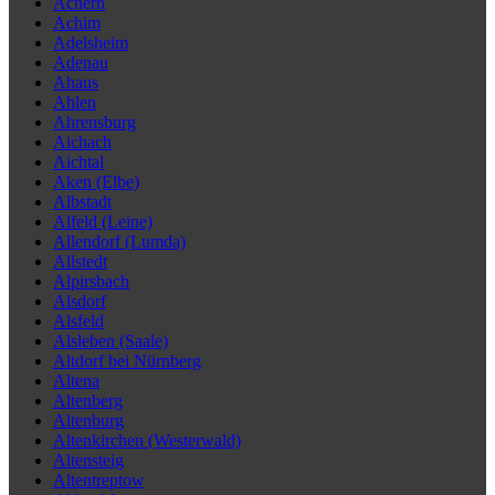
Achern
Achim
Adelsheim
Adenau
Ahaus
Ahlen
Ahrensburg
Aichach
Aichtal
Aken (Elbe)
Albstadt
Alfeld (Leine)
Allendorf (Lumda)
Allstedt
Alpirsbach
Alsdorf
Alsfeld
Alsleben (Saale)
Altdorf bei Nürnberg
Altena
Altenberg
Altenburg
Altenkirchen (Westerwald)
Altensteig
Altentreptow