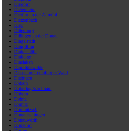
Dierdorf
Dietenheim
Dietfurt an der Altmühl
Dietzenbach
Diez
Dillenburg
Dillingen an der Donau
Dingelstädt
Dingolfing
Dinkelsbühl
Dinklage
Dinslaken
Dippoldiswalde
Dissen am Teutoburger Wald
Ditzingen
Döbeln
Doberlug-Kirchhain
Döbern
Dohna
Dömitz
Dommitzsch
Donaueschingen
Donauwörth
Donzdorf
Dorfen