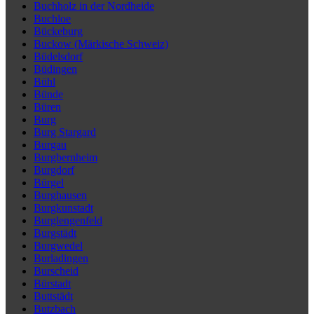
Buchholz in der Nordheide
Buchloe
Bückeburg
Buckow (Märkische Schweiz)
Büdelsdorf
Büdingen
Bühl
Bünde
Büren
Burg
Burg Stargard
Burgau
Burgbernheim
Burgdorf
Bürgel
Burghausen
Burgkunstadt
Burglengenfeld
Burgstädt
Burgwedel
Burladingen
Burscheid
Bürstadt
Buttstädt
Butzbach