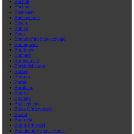
Bocholt
Bochum
Bockenem
Bodenwerder
Bogen
Böhlen
Bonn
Bonndorf im Schwarzwald
Bönnigheim
Bopfingen
Boppard
Borgentreich
Borgholzhausen
Borken
Borkum
Borna
Bornheim
Bottrop
Boxberg
Brackenheim
Brake (Unterweser)
Brakel
Bramsche
Brand-Erbisdorf
Brandenburg an der Havel