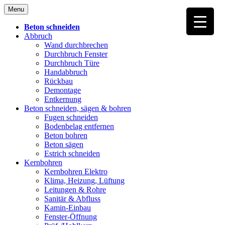
Skip
Menu
to
content
Beton schneiden
Abbruch
Wand durchbrechen
Durchbruch Fenster
Durchbruch Türe
Handabbruch
Rückbau
Demontage
Entkernung
Beton schneiden, sägen & bohren
Fugen schneiden
Bodenbelag entfernen
Beton bohren
Beton sägen
Estrich schneiden
Kernbohren
Kernbohren Elektro
Klima, Heizung, Lüftung
Leitungen & Rohre
Sanitär & Abfluss
Kamin-Einbau
Fenster-Öffnung