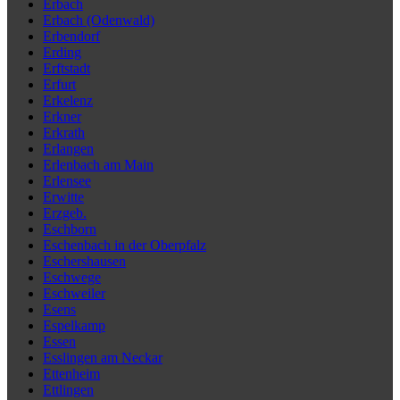
Erbach
Erbach (Odenwald)
Erbendorf
Erding
Erftstadt
Erfurt
Erkelenz
Erkner
Erkrath
Erlangen
Erlenbach am Main
Erlensee
Erwitte
Erzgeb.
Eschborn
Eschenbach in der Oberpfalz
Eschershausen
Eschwege
Eschweiler
Esens
Espelkamp
Essen
Esslingen am Neckar
Ettenheim
Ettlingen