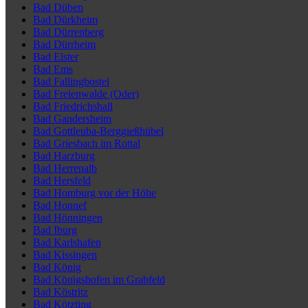
Bad Düben
Bad Dürkheim
Bad Dürrenberg
Bad Dürrheim
Bad Elster
Bad Ems
Bad Fallingbostel
Bad Freienwalde (Oder)
Bad Friedrichshall
Bad Gandersheim
Bad Gottleuba-Berggießhübel
Bad Griesbach im Rottal
Bad Harzburg
Bad Herrenalb
Bad Hersfeld
Bad Homburg vor der Höhe
Bad Honnef
Bad Hönningen
Bad Iburg
Bad Karlshafen
Bad Kissingen
Bad König
Bad Königshofen im Grabfeld
Bad Köstritz
Bad Kötzting