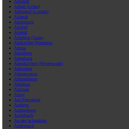
Albstadt
Alfeld (Leine)
Allendorf (Lumda)
Allstedt
Alpirsbach
Alsdorf
Alsfeld
Alsleben (Saale)
Altdorf bei Nürnberg
Altena
Altenberg
Altenburg
Altenkirchen (Westerwald)
Altensteig
Altentreptow
Altlandsberg
Altötting
Alzenau
Alzey
Am Ettersberg
Amberg
Amöneburg
Amorbach
An der Schmücke
Andernach