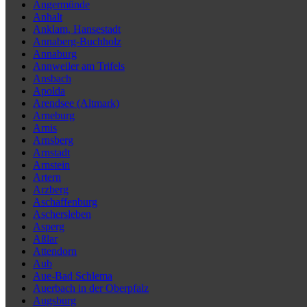
Angermünde
Anhalt
Anklam, Hansestadt
Annaberg-Buchholz
Annaburg
Annweiler am Trifels
Ansbach
Apolda
Arendsee (Altmark)
Arneburg
Arnis
Arnsberg
Arnstadt
Arnstein
Artern
Arzberg
Aschaffenburg
Aschersleben
Asperg
Aßlar
Attendorn
Aub
Aue-Bad Schlema
Auerbach in der Oberpfalz
Augsburg