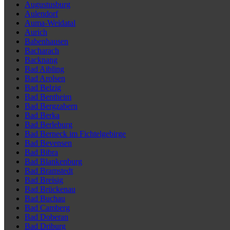
Augustusburg
Aulendorf
Auma-Weidatal
Aurich
Babenhausen
Bacharach
Backnang
Bad Aibling
Bad Arolsen
Bad Belzig
Bad Bentheim
Bad Bergzabern
Bad Berka
Bad Berleburg
Bad Berneck im Fichtelgebirge
Bad Bevensen
Bad Bibra
Bad Blankenburg
Bad Bramstedt
Bad Breisig
Bad Brückenau
Bad Buchau
Bad Camberg
Bad Doberan
Bad Driburg