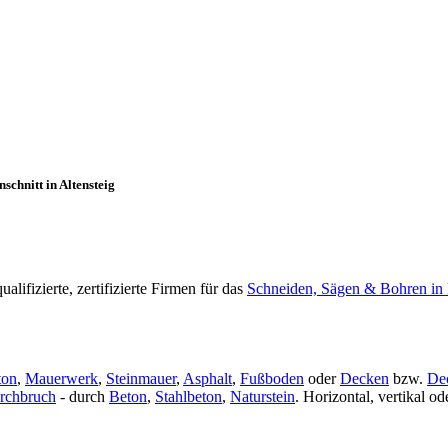
chnitt in Altensteig
lifizierte, zertifizierte Firmen für das
Schneiden, Sägen & Bohren in
ton
,
Mauerwerk
,
Steinmauer
,
Asphalt
,
Fußboden
oder
Decken
bzw.
De
rchbruch
- durch
Beton
,
Stahlbeton
,
Naturstein
. Horizontal, vertikal 