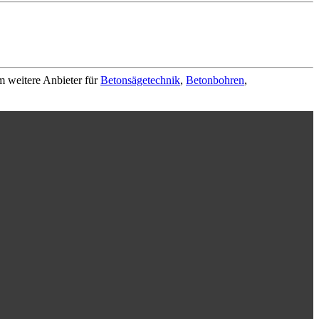
m weitere Anbieter für
Betonsägetechnik
,
Betonbohren
,