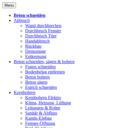
Skip
Menu
to
content
Beton schneiden
Abbruch
Wand durchbrechen
Durchbruch Fenster
Durchbruch Türe
Handabbruch
Rückbau
Demontage
Entkernung
Beton schneiden, sägen & bohren
Fugen schneiden
Bodenbelag entfernen
Beton bohren
Beton sägen
Estrich schneiden
Kernbohren
Kernbohren Elektro
Klima, Heizung, Lüftung
Leitungen & Rohre
Sanitär & Abfluss
Kamin-Einbau
Fenster-Öffnung