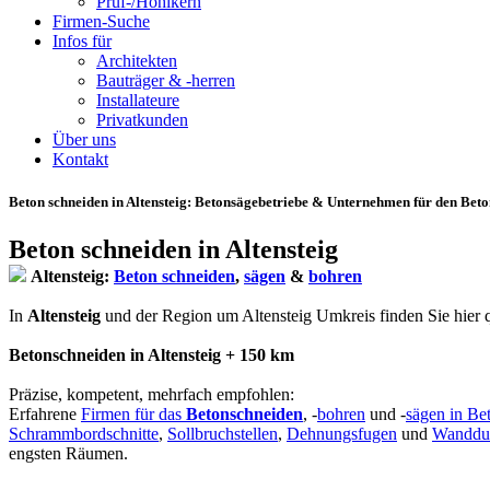
Prüf-/Hohlkern
Firmen-Suche
Infos für
Architekten
Bauträger & -herren
Installateure
Privatkunden
Über uns
Kontakt
Beton schneiden in Altensteig
: Betonsägebetriebe & Unternehmen für den Betons
Beton schneiden in Altensteig
Altensteig:
Beton schneiden
,
sägen
&
bohren
In
Altensteig
und der Region um Altensteig Umkreis finden Sie hier qua
Betonschneiden in Altensteig + 150 km
Präzise, kompetent, mehrfach empfohlen:
Erfahrene
Firmen für das
Betonschneiden
, -
bohren
und -
sägen in Be
Schrammbordschnitte
,
Sollbruchstellen
,
Dehnungsfugen
und
Wanddu
engsten Räumen.