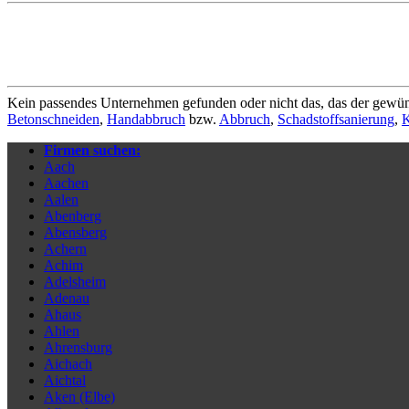
Kein passendes Unternehmen gefunden oder nicht das, das der gewün
Betonschneiden
,
Handabbruch
bzw.
Abbruch
,
Schadstoffsanierung
,
K
Firmen suchen:
Aach
Aachen
Aalen
Abenberg
Abensberg
Achern
Achim
Adelsheim
Adenau
Ahaus
Ahlen
Ahrensburg
Aichach
Aichtal
Aken (Elbe)