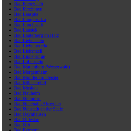
Bad Kreuznach
Bad Krozingen
Bad Laasphe
Bad Langensalza
Bad Lauchstädt
Bad Lausick
Bad Lauterberg im Harz
Bad Liebenstein
Bad Liebenwerda
Bad Liebenzell
Bad Lippspringe
Bad Lobenstein
Bad Marienberg (Westerwald)
Bad Mergentheim
Bad Münder am Deister
Bad Münstereifel
Bad Muskau
Bad Nauheim
Bad Nenndorf
Bad Neuenahr-Ahrweiler
Bad Neustadt an der Saale
Bad Oeynhausen
Bad Oldesloe
Bad Orb
Bad Pyrmont