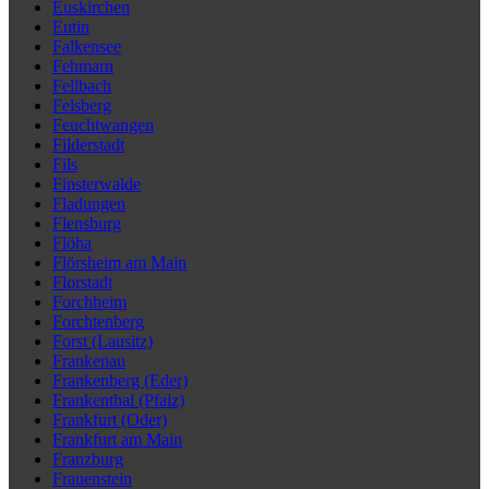
Euskirchen
Eutin
Falkensee
Fehmarn
Fellbach
Felsberg
Feuchtwangen
Filderstadt
Fils
Finsterwalde
Fladungen
Flensburg
Flöha
Flörsheim am Main
Florstadt
Forchheim
Forchtenberg
Forst (Lausitz)
Frankenau
Frankenberg (Eder)
Frankenthal (Pfalz)
Frankfurt (Oder)
Frankfurt am Main
Franzburg
Frauenstein