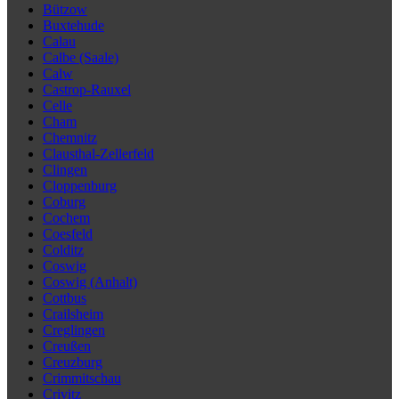
Bützow
Buxtehude
Calau
Calbe (Saale)
Calw
Castrop-Rauxel
Celle
Cham
Chemnitz
Clausthal-Zellerfeld
Clingen
Cloppenburg
Coburg
Cochem
Coesfeld
Colditz
Coswig
Coswig (Anhalt)
Cottbus
Crailsheim
Creglingen
Creußen
Creuzburg
Crimmitschau
Crivitz