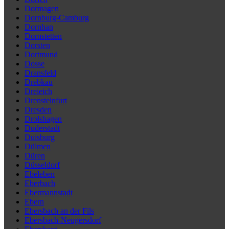
Dormagen
Dornburg-Camburg
Dornhan
Dornstetten
Dorsten
Dortmund
Dosse
Dransfeld
Drebkau
Dreieich
Drensteinfurt
Dresden
Drolshagen
Duderstadt
Duisburg
Dülmen
Düren
Düsseldorf
Ebeleben
Eberbach
Ebermannstadt
Ebern
Ebersbach an der Fils
Ebersbach-Neugersdorf