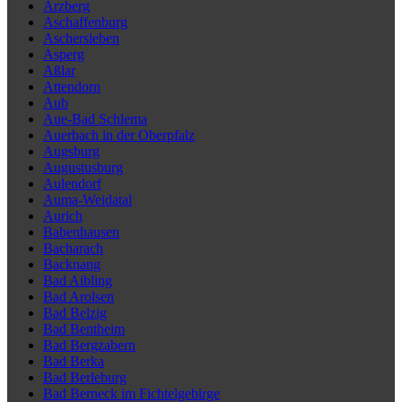
Arzberg
Aschaffenburg
Aschersleben
Asperg
Aßlar
Attendorn
Aub
Aue-Bad Schlema
Auerbach in der Oberpfalz
Augsburg
Augustusburg
Aulendorf
Auma-Weidatal
Aurich
Babenhausen
Bacharach
Backnang
Bad Aibling
Bad Arolsen
Bad Belzig
Bad Bentheim
Bad Bergzabern
Bad Berka
Bad Berleburg
Bad Berneck im Fichtelgebirge