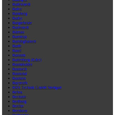
Ballenstedt
Balve
Bamberg
Barby
Bargteheide
Barmstedt
Bärnau
Barntrup
Barsinghausen
Barth
Basel
Bassum
Battenberg (Eder)
Baumholder
Baunach
Baunatal
Bautzen
Bayreuth
BBS Technik GmbH Stuttgart
Bebra
Beckum
Bedburg
Beelitz
Beeskow