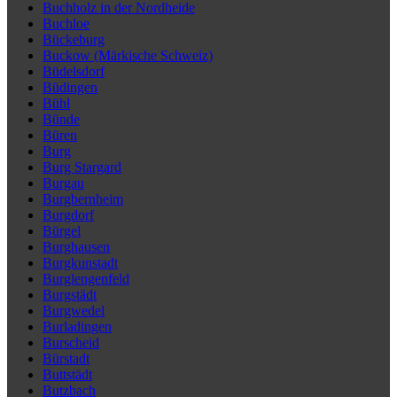
Buchholz in der Nordheide
Buchloe
Bückeburg
Buckow (Märkische Schweiz)
Büdelsdorf
Büdingen
Bühl
Bünde
Büren
Burg
Burg Stargard
Burgau
Burgbernheim
Burgdorf
Bürgel
Burghausen
Burgkunstadt
Burglengenfeld
Burgstädt
Burgwedel
Burladingen
Burscheid
Bürstadt
Buttstädt
Butzbach