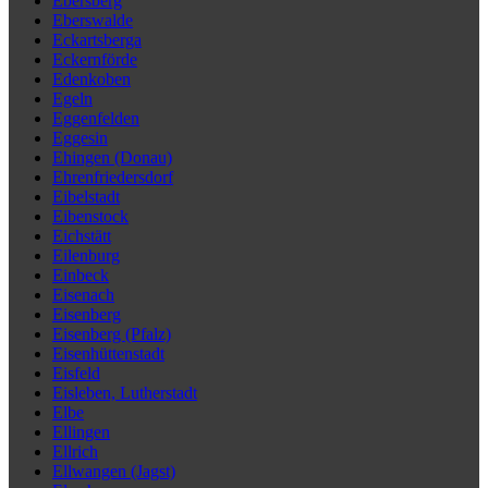
Ebersberg
Eberswalde
Eckartsberga
Eckernförde
Edenkoben
Egeln
Eggenfelden
Eggesin
Ehingen (Donau)
Ehrenfriedersdorf
Eibelstadt
Eibenstock
Eichstätt
Eilenburg
Einbeck
Eisenach
Eisenberg
Eisenberg (Pfalz)
Eisenhüttenstadt
Eisfeld
Eisleben, Lutherstadt
Elbe
Ellingen
Ellrich
Ellwangen (Jagst)