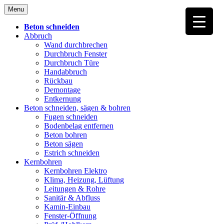
Skip
Menu
to
content
Beton schneiden
Abbruch
Wand durchbrechen
Durchbruch Fenster
Durchbruch Türe
Handabbruch
Rückbau
Demontage
Entkernung
Beton schneiden, sägen & bohren
Fugen schneiden
Bodenbelag entfernen
Beton bohren
Beton sägen
Estrich schneiden
Kernbohren
Kernbohren Elektro
Klima, Heizung, Lüftung
Leitungen & Rohre
Sanitär & Abfluss
Kamin-Einbau
Fenster-Öffnung