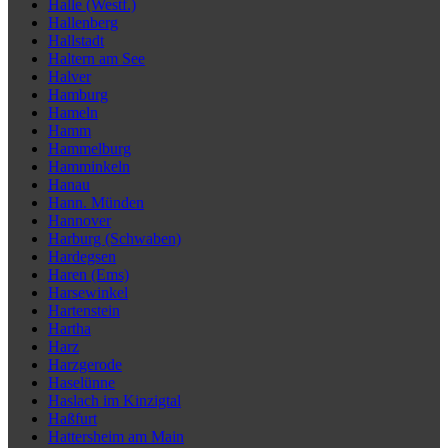
Halle (Westf.)
Hallenberg
Hallstadt
Haltern am See
Halver
Hamburg
Hameln
Hamm
Hammelburg
Hamminkeln
Hanau
Hann. Münden
Hannover
Harburg (Schwaben)
Hardegsen
Haren (Ems)
Harsewinkel
Hartenstein
Hartha
Harz
Harzgerode
Haselünne
Haslach im Kinzigtal
Haßfurt
Hattersheim am Main