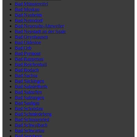
Bad Münstereifel
Bad Muskau
Bad Nauheim
Bad Nenndorf
Bad Neuenahr-Ahrweiler
Bad Neustadt an der Saale
Bad Oeynhausen
Bad Oldesloe
Bad Orb
Bad Pyrmont
Bad Rappenau
Bad Reichenhall
Bad Rodach
Bad Sachsa
Bad Säckingen
Bad Salzdetfurth
Bad Salzuflen
Bad Salzungen
Bad Saulgau
Bad Schandau
Bad Schmiedeberg
Bad Schussenried
Bad Schwalbach
Bad Schwartau
Bad Segeberg