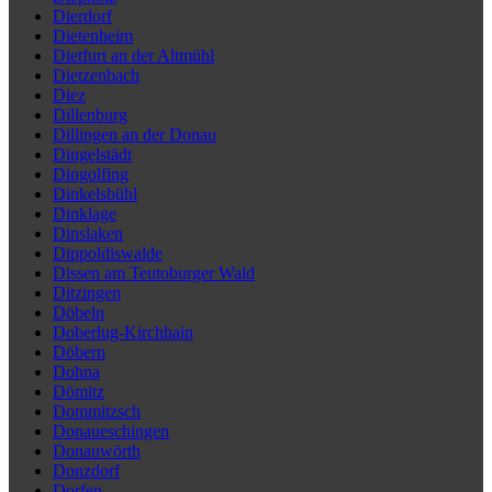
Dierdorf
Dietenheim
Dietfurt an der Altmühl
Dietzenbach
Diez
Dillenburg
Dillingen an der Donau
Dingelstädt
Dingolfing
Dinkelsbühl
Dinklage
Dinslaken
Dippoldiswalde
Dissen am Teutoburger Wald
Ditzingen
Döbeln
Doberlug-Kirchhain
Döbern
Dohna
Dömitz
Dommitzsch
Donaueschingen
Donauwörth
Donzdorf
Dorfen