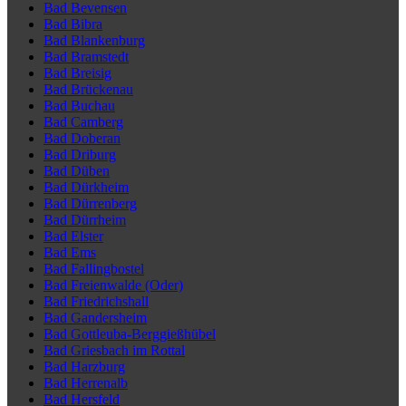
Bad Bevensen
Bad Bibra
Bad Blankenburg
Bad Bramstedt
Bad Breisig
Bad Brückenau
Bad Buchau
Bad Camberg
Bad Doberan
Bad Driburg
Bad Düben
Bad Dürkheim
Bad Dürrenberg
Bad Dürrheim
Bad Elster
Bad Ems
Bad Fallingbostel
Bad Freienwalde (Oder)
Bad Friedrichshall
Bad Gandersheim
Bad Gottleuba-Berggießhübel
Bad Griesbach im Rottal
Bad Harzburg
Bad Herrenalb
Bad Hersfeld