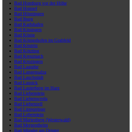
Bad Homburg vor der Höhe
Bad Honnef
Bad Hönningen
Bad Iburg
Bad Karlshafen
Bad Kissingen
Bad König
Bad Königshofen im Grabfeld
Bad Köstritz
Bad Kötzting
Bad Kreuznach
Bad Krozingen
Bad Laasphe
Bad Langensalza
Bad Lauchstädt
Bad Lausick
Bad Lauterberg im Harz
Bad Liebenstein
Bad Liebenwerda
Bad Liebenzell
Bad Lippspringe
Bad Lobenstein
Bad Marienberg (Westerwald)
Bad Mergentheim
Bad Münder am Deister