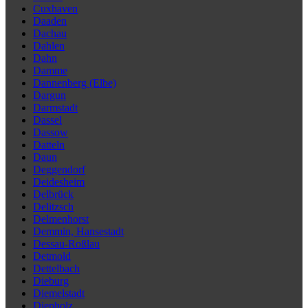
Cuxhaven
Daaden
Dachau
Dahlen
Dahn
Damme
Dannenberg (Elbe)
Dargun
Darmstadt
Dassel
Dassow
Datteln
Daun
Deggendorf
Deidesheim
Delbrück
Delitzsch
Delmenhorst
Demmin, Hansestadt
Dessau-Roßlau
Detmold
Dettelbach
Dieburg
Diemelstadt
Diepholz