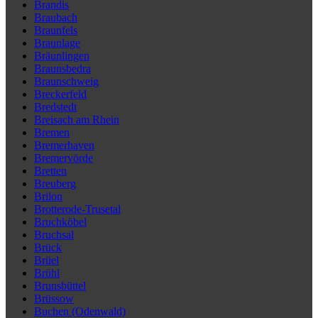
Brandis
Braubach
Braunfels
Braunlage
Bräunlingen
Braunsbedra
Braunschweig
Breckerfeld
Bredstedt
Breisach am Rhein
Bremen
Bremerhaven
Bremervörde
Bretten
Breuberg
Brilon
Brotterode-Trusetal
Bruchköbel
Bruchsal
Brück
Brüel
Brühl
Brunsbüttel
Brüssow
Buchen (Odenwald)