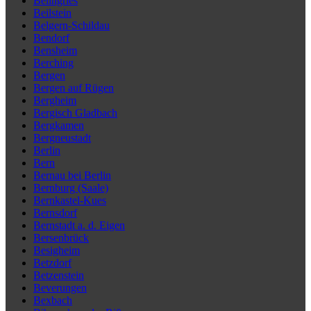
Beilngries
Beilstein
Belgern-Schildau
Bendorf
Bensheim
Berching
Bergen
Bergen auf Rügen
Bergheim
Bergisch Gladbach
Bergkamen
Bergneustadt
Berlin
Bern
Bernau bei Berlin
Bernburg (Saale)
Bernkastel-Kues
Bernsdorf
Bernstadt a. d. Eigen
Bersenbrück
Besigheim
Betzdorf
Betzenstein
Beverungen
Bexbach