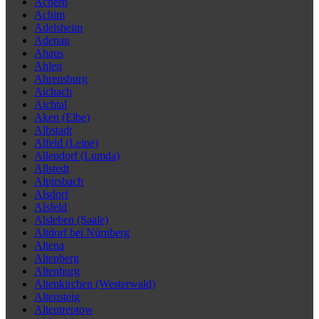
Achern
Achim
Adelsheim
Adenau
Ahaus
Ahlen
Ahrensburg
Aichach
Aichtal
Aken (Elbe)
Albstadt
Alfeld (Leine)
Allendorf (Lumda)
Allstedt
Alpirsbach
Alsdorf
Alsfeld
Alsleben (Saale)
Altdorf bei Nürnberg
Altena
Altenberg
Altenburg
Altenkirchen (Westerwald)
Altensteig
Altentreptow