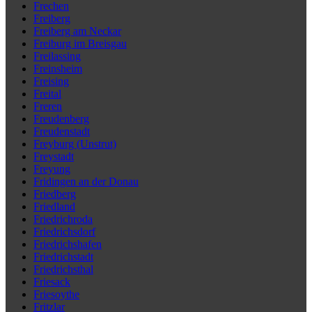
Frechen
Freiberg
Freiberg am Neckar
Freiburg im Breisgau
Freilassing
Freinsheim
Freising
Freital
Freren
Freudenberg
Freudenstadt
Freyburg (Unstrut)
Freystadt
Freyung
Fridingen an der Donau
Friedberg
Friedland
Friedrichroda
Friedrichsdorf
Friedrichshafen
Friedrichstadt
Friedrichsthal
Friesack
Friesoythe
Fritzlar