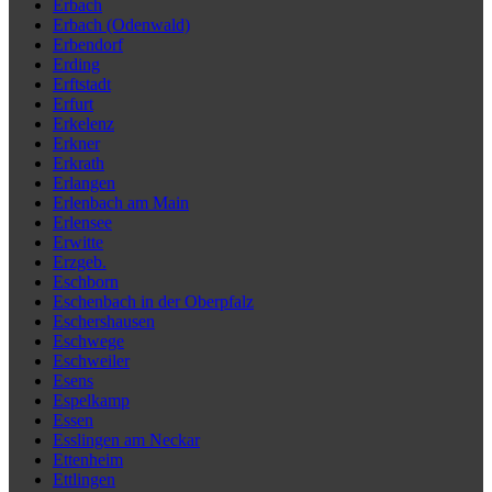
Erbach
Erbach (Odenwald)
Erbendorf
Erding
Erftstadt
Erfurt
Erkelenz
Erkner
Erkrath
Erlangen
Erlenbach am Main
Erlensee
Erwitte
Erzgeb.
Eschborn
Eschenbach in der Oberpfalz
Eschershausen
Eschwege
Eschweiler
Esens
Espelkamp
Essen
Esslingen am Neckar
Ettenheim
Ettlingen