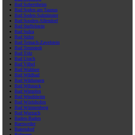
Bad Sobernheim
Bad Soden am Taunus
Bad Soden-Salmünster
Bad Sooden-Allendorf
Bad Staffelstein
Bad Sulza
Bad Sülze
Bad Teinach-Zavelstein
Bad Tennstedt
Bad Tölz
Bad Urach
Bad Vilbel
Bad Waldsee
Bad Wildbad
Bad Wildungen
Bad Wilsnack
Bad Wimpfen
Bad Windsheim
Bad Wörishofen
Bad Wünnenberg
Bad Wurzach
Baden-Baden
Baesweiler
Baiersdorf
Balingen