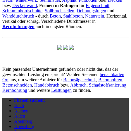
Beton
,
Mauerwerk
,
Steinmauer
,
Asphalt
,
Fußboden
oder
Decken
bzw.
Deckenwand
;
Firmen in Ratingen
für
Fugenschnitt
,
Schrammbordschnitte
,
Sollbruchstellen
,
Dehnungsfugen
und
Wanddurchbruch
- durch
Beton
,
Stahlbeton
,
Naturstein
. Horizontal,
vertikal oder schräg. Verschiedene Durchmesser in
Kernbohrungen
auch in engsten Räumen.
Kein passendes Unternehmen gefunden oder nicht das, das der
gewünschten Leistung entspricht? Wählen Sie einen
benachbarten
Ort
aus, um weitere Anbieter für
Betonsägetechnik
,
Betonbohren
,
Betonschneiden
,
Handabbruch
bzw.
Abbruch
,
Schadstoffsanierung
,
Kernbohrung
und weitere
Leistungen
zu finden.
Firmen suchen:
Aach
Aachen
Aalen
Abenberg
Abensberg