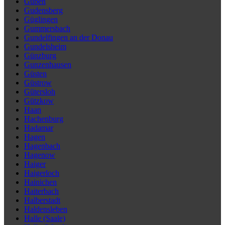
Guben
Gudensberg
Güglingen
Gummersbach
Gundelfingen an der Donau
Gundelsheim
Günzburg
Gunzenhausen
Güsten
Güstrow
Gütersloh
Gützkow
Haan
Hachenburg
Hadamar
Hagen
Hagenbach
Hagenow
Haiger
Haigerloch
Hainichen
Haiterbach
Halberstadt
Haldensleben
Halle (Saale)