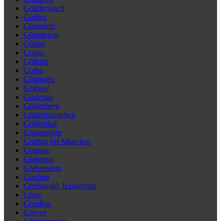
Goldkronach
Golßen
Gommern
Göppingen
Görlitz
Goslar
Gößnitz
Gotha
Göttingen
Grabow
Grafenau
Gräfenberg
Gräfenhainichen
Gräfenthal
Grafenwöhr
Grafing bei München
Gransee
Grebenau
Grebenstein
Greding
Greifswald, Hansestadt
Greiz
Greußen
Greven