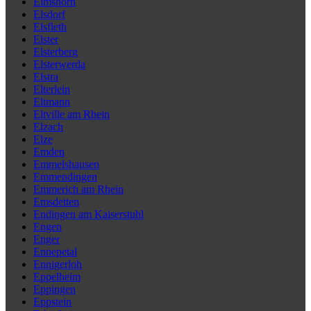
Elmshorn
Elsdorf
Elsfleth
Elster
Elsterberg
Elsterwerda
Elstra
Elterlein
Eltmann
Eltville am Rhein
Elzach
Elze
Emden
Emmelshausen
Emmendingen
Emmerich am Rhein
Emsdetten
Endingen am Kaiserstuhl
Engen
Enger
Ennepetal
Ennigerloh
Eppelheim
Eppingen
Eppstein