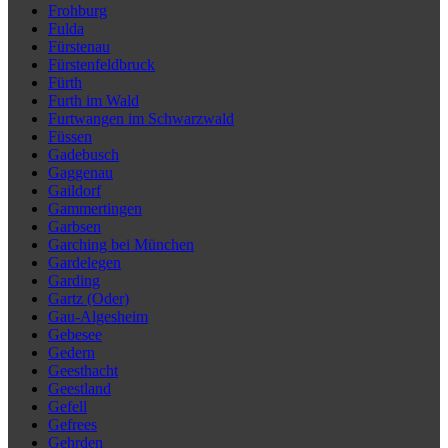
Frohburg
Fulda
Fürstenau
Fürstenfeldbruck
Fürth
Furth im Wald
Furtwangen im Schwarzwald
Füssen
Gadebusch
Gaggenau
Gaildorf
Gammertingen
Garbsen
Garching bei München
Gardelegen
Garding
Gartz (Oder)
Gau-Algesheim
Gebesee
Gedern
Geesthacht
Geestland
Gefell
Gefrees
Gehrden