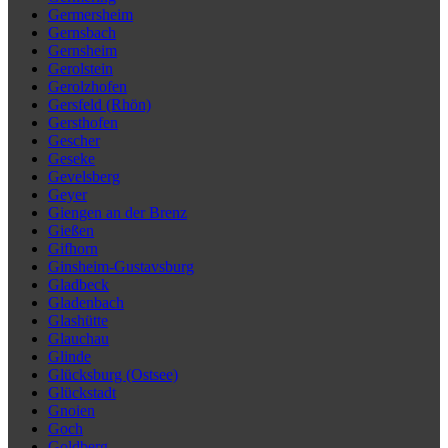
Germersheim
Gernsbach
Gernsheim
Gerolstein
Gerolzhofen
Gersfeld (Rhön)
Gersthofen
Gescher
Geseke
Gevelsberg
Geyer
Giengen an der Brenz
Gießen
Gifhorn
Ginsheim-Gustavsburg
Gladbeck
Gladenbach
Glashütte
Glauchau
Glinde
Glücksburg (Ostsee)
Glückstadt
Gnoien
Goch
Goldberg