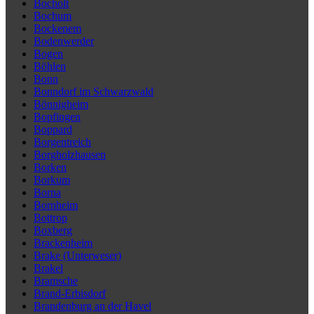
Bocholt
Bochum
Bockenem
Bodenwerder
Bogen
Böhlen
Bonn
Bonndorf im Schwarzwald
Bönnigheim
Bopfingen
Boppard
Borgentreich
Borgholzhausen
Borken
Borkum
Borna
Bornheim
Bottrop
Boxberg
Brackenheim
Brake (Unterweser)
Brakel
Bramsche
Brand-Erbisdorf
Brandenburg an der Havel