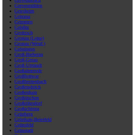
Grevenbroich
Grevesmühlen
Griesheim
Grimma
Grimmen
Gröditz
Groitzsch
Gronau (Leine)
Gronau (Westf.)
Gröningen
Groß-Bieberau
Groß-Gerau
Groß-Umstadt
Großalmerode
Großbottwar
Großbreitenbach
Großenehrich
Großenhain
Großräschen
Großröhrsdorf
Großschirma
Grünberg
Grünhain-Beierfeld
Grünsfeld
Grünstadt