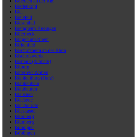
Biberach an der Riß
Biedenkopf
Biel
Bielefeld
Biesenthal
Bietigheim-Bissingen
Billerbeck
Bingen am Rhein
Birkenfeld
Bischofsheim an der Rhön
Bischofswerda
Bismark (Altmark)
Bitburg
Bitterfeld-Wolfen
Blankenburg (Harz)
Blankenhain
Blaubeuren
Blaustein
Bleckede
Bleicherode
Blieskastel
Blomberg
Blumberg
Bobingen
Böblingen