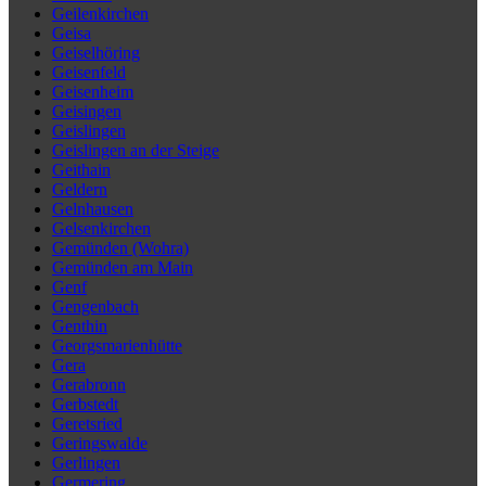
Geilenkirchen
Geisa
Geiselhöring
Geisenfeld
Geisenheim
Geisingen
Geislingen
Geislingen an der Steige
Geithain
Geldern
Gelnhausen
Gelsenkirchen
Gemünden (Wohra)
Gemünden am Main
Genf
Gengenbach
Genthin
Georgsmarienhütte
Gera
Gerabronn
Gerbstedt
Geretsried
Geringswalde
Gerlingen
Germering