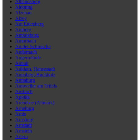
Altlandsberg
Altötting
Alzenau
Alzey
Am Ettersberg
Amberg
Amöneburg
Amorbach
An der Schmücke
Andernach
Angermünde
Anhalt
Anklam, Hansestadt
Annaberg-Buchholz
Annaburg
Annweiler am Trifels
Ansbach
Apolda
Arendsee (Altmark)
Arneburg
Arnis
Arnsberg
Arnstadt
Arnstein
Artern