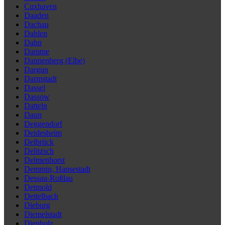
Cuxhaven
Daaden
Dachau
Dahlen
Dahn
Damme
Dannenberg (Elbe)
Dargun
Darmstadt
Dassel
Dassow
Datteln
Daun
Deggendorf
Deidesheim
Delbrück
Delitzsch
Delmenhorst
Demmin, Hansestadt
Dessau-Roßlau
Detmold
Dettelbach
Dieburg
Diemelstadt
Diepholz