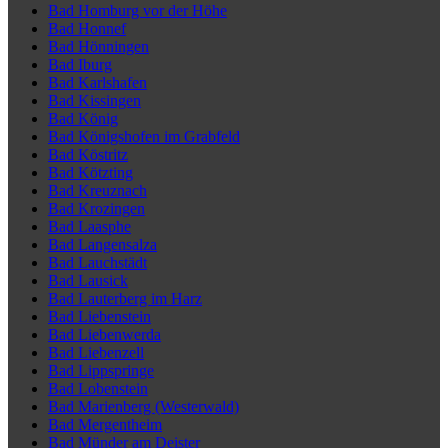
Bad Homburg vor der Höhe
Bad Honnef
Bad Hönningen
Bad Iburg
Bad Karlshafen
Bad Kissingen
Bad König
Bad Königshofen im Grabfeld
Bad Köstritz
Bad Kötzting
Bad Kreuznach
Bad Krozingen
Bad Laasphe
Bad Langensalza
Bad Lauchstädt
Bad Lausick
Bad Lauterberg im Harz
Bad Liebenstein
Bad Liebenwerda
Bad Liebenzell
Bad Lippspringe
Bad Lobenstein
Bad Marienberg (Westerwald)
Bad Mergentheim
Bad Münder am Deister