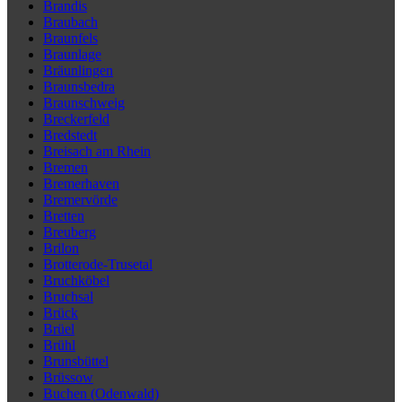
Brandis
Braubach
Braunfels
Braunlage
Bräunlingen
Braunsbedra
Braunschweig
Breckerfeld
Bredstedt
Breisach am Rhein
Bremen
Bremerhaven
Bremervörde
Bretten
Breuberg
Brilon
Brotterode-Trusetal
Bruchköbel
Bruchsal
Brück
Brüel
Brühl
Brunsbüttel
Brüssow
Buchen (Odenwald)