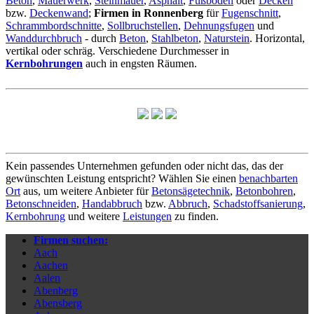
Beton
,
Mauerwerk
,
Steinmauer
,
Asphalt
,
Fußboden
oder
Decken
bzw.
Deckenwand
;
Firmen in Ronnenberg
für
Fugenschnitt
,
Schrammbordschnitte
,
Sollbruchstellen
,
Dehnungsfugen
und
Wanddurchbruch
- durch
Beton
,
Stahlbeton
,
Naturstein
. Horizontal,
vertikal oder schräg. Verschiedene Durchmesser in
Kernbohrungen
auch in engsten Räumen.
Kein passendes Unternehmen gefunden oder nicht das, das der
gewünschten Leistung entspricht? Wählen Sie einen
benachbarten
Ort
aus, um weitere Anbieter für
Betonsägetechnik
,
Betonbohren
,
Betonschneiden
,
Handabbruch
bzw.
Abbruch
,
Schadstoffsanierung
,
Kernbohrung
und weitere
Leistungen
zu finden.
Firmen suchen:
Aach
Aachen
Aalen
Abenberg
Abensberg