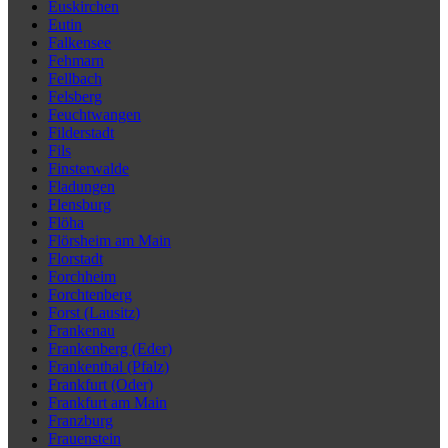
Euskirchen
Eutin
Falkensee
Fehmarn
Fellbach
Felsberg
Feuchtwangen
Filderstadt
Fils
Finsterwalde
Fladungen
Flensburg
Flöha
Flörsheim am Main
Florstadt
Forchheim
Forchtenberg
Forst (Lausitz)
Frankenau
Frankenberg (Eder)
Frankenthal (Pfalz)
Frankfurt (Oder)
Frankfurt am Main
Franzburg
Frauenstein