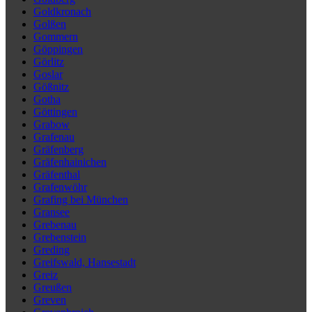
Goldkronach
Golßen
Gommern
Göppingen
Görlitz
Goslar
Gößnitz
Gotha
Göttingen
Grabow
Grafenau
Gräfenberg
Gräfenhainichen
Gräfenthal
Grafenwöhr
Grafing bei München
Gransee
Grebenau
Grebenstein
Greding
Greifswald, Hansestadt
Greiz
Greußen
Greven