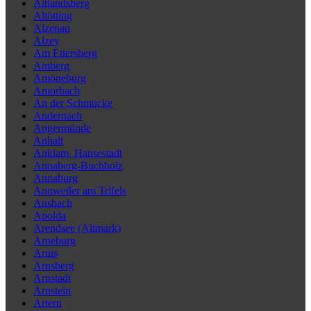
Altlandsberg
Altötting
Alzenau
Alzey
Am Ettersberg
Amberg
Amöneburg
Amorbach
An der Schmücke
Andernach
Angermünde
Anhalt
Anklam, Hansestadt
Annaberg-Buchholz
Annaburg
Annweiler am Trifels
Ansbach
Apolda
Arendsee (Altmark)
Arneburg
Arnis
Arnsberg
Arnstadt
Arnstein
Artern