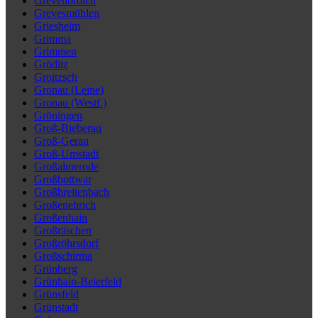
Grevenbroich
Grevesmühlen
Griesheim
Grimma
Grimmen
Gröditz
Groitzsch
Gronau (Leine)
Gronau (Westf.)
Gröningen
Groß-Bieberau
Groß-Gerau
Groß-Umstadt
Großalmerode
Großbottwar
Großbreitenbach
Großenehrich
Großenhain
Großräschen
Großröhrsdorf
Großschirma
Grünberg
Grünhain-Beierfeld
Grünsfeld
Grünstadt