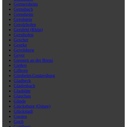
Germersheim
Gernsbach
Gernsheim
Gerolstein
Gerolzhofen
Gersfeld (Rhön)
Gersthofen
Gescher
Geseke
Gevelsberg
Geyer
Giengen an der Brenz
Gießen
Gifhorn
Ginsheim-Gustavsburg
Gladbeck
Gladenbach
Glashütte
Glauchau
Glinde
Glücksburg (Ostsee)
Glückstadt
Gnoien
Goch
Goldberg