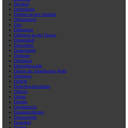
Dierdorf
Dietenheim
Dietfurt an der Altmühl
Dietzenbach
Diez
Dillenburg
Dillingen an der Donau
Dingelstädt
Dingolfing
Dinkelsbühl
Dinklage
Dinslaken
Dippoldiswalde
Dissen am Teutoburger Wald
Ditzingen
Döbeln
Doberlug-Kirchhain
Döbern
Dohna
Dömitz
Dommitzsch
Donaueschingen
Donauwörth
Donzdorf
Dorfen