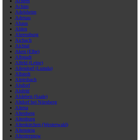
Achern
Achim
Adelsheim
Adenau
Ahaus
Ahlen
Ahrensburg
Aichach
Aichtal
Aken (Elbe)
Albstadt
Alfeld (Leine)
Allendorf (Lumda)
Allstedt
Alpirsbach
Alsdorf
Alsfeld
Alsleben (Saale)
Altdorf bei Nürnberg
Altena
Altenberg
Altenburg
Altenkirchen (Westerwald)
Altensteig
Altentreptow