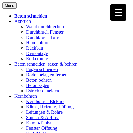
Skip
Menu
to
content
Beton schneiden
Abbruch
Wand durchbrechen
Durchbruch Fenster
Durchbruch Türe
Handabbruch
Rückbau
Demontage
Entkernung
Beton schneiden, sägen & bohren
Fugen schneiden
Bodenbelag entfernen
Beton bohren
Beton sägen
Estrich schneiden
Kernbohren
Kernbohren Elektro
Klima, Heizung, Lüftung
Leitungen & Rohre
Sanitär & Abfluss
Kamin-Einbau
Fenster-Öffnung