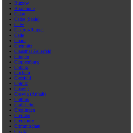
Bützow
Buxtehude
Calau
Calbe (Saale)
Calw
Castrop-Rauxel
Celle
Cham
Chemnitz
Clausthal-Zellerfeld
Clingen
Cloppenburg
Coburg
Cochem
Coesfeld
Colditz
Coswig
Coswig (Anhalt)
Cottbus
Crailsheim
Creglingen
Creußen
Creuzburg
Crimmitschau
Crivitz