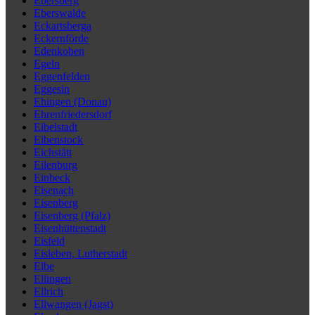
Ebersberg
Eberswalde
Eckartsberga
Eckernförde
Edenkoben
Egeln
Eggenfelden
Eggesin
Ehingen (Donau)
Ehrenfriedersdorf
Eibelstadt
Eibenstock
Eichstätt
Eilenburg
Einbeck
Eisenach
Eisenberg
Eisenberg (Pfalz)
Eisenhüttenstadt
Eisfeld
Eisleben, Lutherstadt
Elbe
Ellingen
Ellrich
Ellwangen (Jagst)