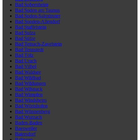
Bad Sobernheim
Bad Soden am Taunus
Bad Soden-Salmünster
Bad Sooden-Allendorf
Bad Staffelstein
Bad Sulza
Bad Sülze
Bad Teinach-Zavelstein
Bad Tennstedt
Bad Tölz
Bad Urach
Bad Vilbel
Bad Waldsee
Bad Wildbad
Bad Wildungen
Bad Wilsnack
Bad Wimpfen
Bad Windsheim
Bad Wörishofen
Bad Wünnenberg
Bad Wurzach
Baden-Baden
Baesweiler
Baiersdorf
Balingen