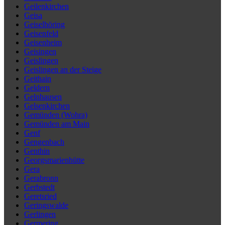
Geilenkirchen
Geisa
Geiselhöring
Geisenfeld
Geisenheim
Geisingen
Geislingen
Geislingen an der Steige
Geithain
Geldern
Gelnhausen
Gelsenkirchen
Gemünden (Wohra)
Gemünden am Main
Genf
Gengenbach
Genthin
Georgsmarienhütte
Gera
Gerabronn
Gerbstedt
Geretsried
Geringswalde
Gerlingen
Germering