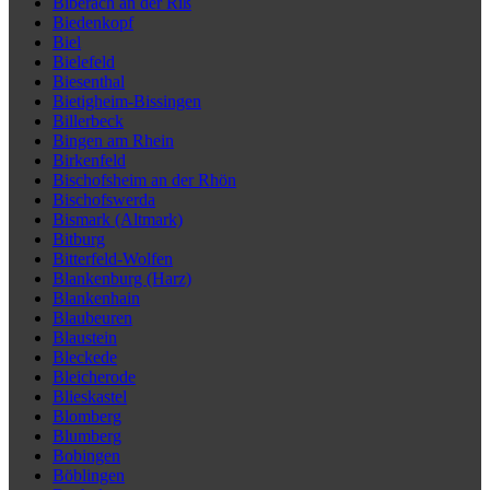
Biberach an der Riß
Biedenkopf
Biel
Bielefeld
Biesenthal
Bietigheim-Bissingen
Billerbeck
Bingen am Rhein
Birkenfeld
Bischofsheim an der Rhön
Bischofswerda
Bismark (Altmark)
Bitburg
Bitterfeld-Wolfen
Blankenburg (Harz)
Blankenhain
Blaubeuren
Blaustein
Bleckede
Bleicherode
Blieskastel
Blomberg
Blumberg
Bobingen
Böblingen