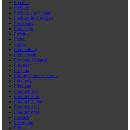
Frechen
Freiberg
Freiberg am Neckar
Freiburg im Breisgau
Freilassing
Freinsheim
Freising
Freital
Freren
Freudenberg
Freudenstadt
Freyburg (Unstrut)
Freystadt
Freyung
Fridingen an der Donau
Friedberg
Friedland
Friedrichroda
Friedrichsdorf
Friedrichshafen
Friedrichstadt
Friedrichsthal
Friesack
Friesoythe
Fritzlar