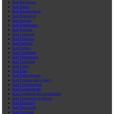
Bad Bevensen
Bad Bibra
Bad Blankenburg
Bad Bramstedt
Bad Breisig
Bad Brückenau
Bad Buchau
Bad Camberg
Bad Doberan
Bad Driburg
Bad Düben
Bad Dürkheim
Bad Dürrenberg
Bad Dürrheim
Bad Elster
Bad Ems
Bad Fallingbostel
Bad Freienwalde (Oder)
Bad Friedrichshall
Bad Gandersheim
Bad Gottleuba-Berggießhübel
Bad Griesbach im Rottal
Bad Harzburg
Bad Herrenalb
Bad Hersfeld