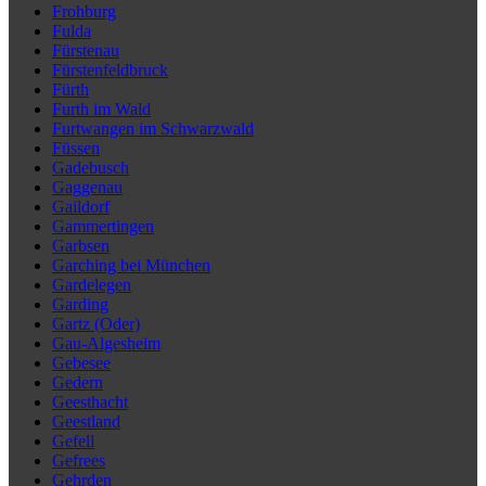
Frohburg
Fulda
Fürstenau
Fürstenfeldbruck
Fürth
Furth im Wald
Furtwangen im Schwarzwald
Füssen
Gadebusch
Gaggenau
Gaildorf
Gammertingen
Garbsen
Garching bei München
Gardelegen
Garding
Gartz (Oder)
Gau-Algesheim
Gebesee
Gedern
Geesthacht
Geestland
Gefell
Gefrees
Gehrden