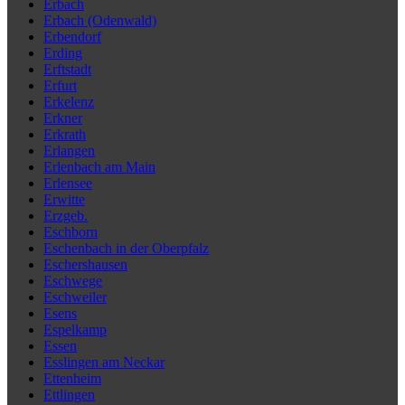
Erbach
Erbach (Odenwald)
Erbendorf
Erding
Erftstadt
Erfurt
Erkelenz
Erkner
Erkrath
Erlangen
Erlenbach am Main
Erlensee
Erwitte
Erzgeb.
Eschborn
Eschenbach in der Oberpfalz
Eschershausen
Eschwege
Eschweiler
Esens
Espelkamp
Essen
Esslingen am Neckar
Ettenheim
Ettlingen