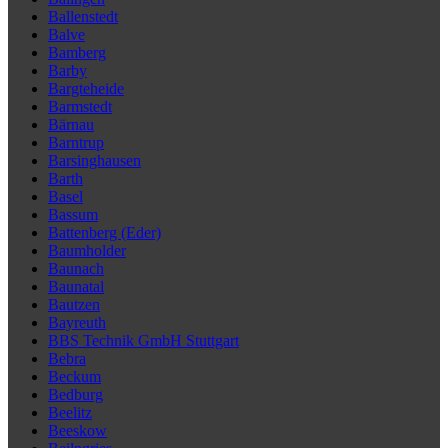
Ballenstedt
Balve
Bamberg
Barby
Bargteheide
Barmstedt
Bärnau
Barntrup
Barsinghausen
Barth
Basel
Bassum
Battenberg (Eder)
Baumholder
Baunach
Baunatal
Bautzen
Bayreuth
BBS Technik GmbH Stuttgart
Bebra
Beckum
Bedburg
Beelitz
Beeskow