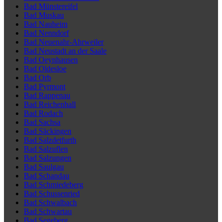
Bad Münstereifel
Bad Muskau
Bad Nauheim
Bad Nenndorf
Bad Neuenahr-Ahrweiler
Bad Neustadt an der Saale
Bad Oeynhausen
Bad Oldesloe
Bad Orb
Bad Pyrmont
Bad Rappenau
Bad Reichenhall
Bad Rodach
Bad Sachsa
Bad Säckingen
Bad Salzdetfurth
Bad Salzuflen
Bad Salzungen
Bad Saulgau
Bad Schandau
Bad Schmiedeberg
Bad Schussenried
Bad Schwalbach
Bad Schwartau
Bad Segeberg