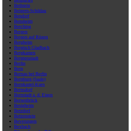
Beilngries
Beilstein
Belgern-Schildau
Bendorf
Bensheim
Berching
Bergen
Bergen auf Rügen
Bergheim
Bergisch Gladbach
Bergkamen
Bergneustadt
Berlin
Bern
Bernau bei Berlin
Bernburg (Saale)
Bernkastel-Kues
Bernsdorf
Bernstadt a. d. Eigen
Bersenbrück
Besigheim
Betzdorf
Betzenstein
Beverungen
Bexbach