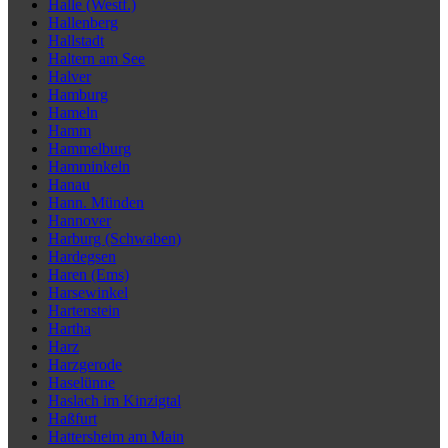
Halle (Westf.)
Hallenberg
Hallstadt
Haltern am See
Halver
Hamburg
Hameln
Hamm
Hammelburg
Hamminkeln
Hanau
Hann. Münden
Hannover
Harburg (Schwaben)
Hardegsen
Haren (Ems)
Harsewinkel
Hartenstein
Hartha
Harz
Harzgerode
Haselünne
Haslach im Kinzigtal
Haßfurt
Hattersheim am Main