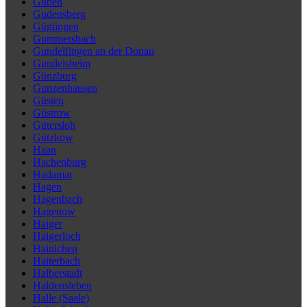
Guben
Gudensberg
Güglingen
Gummersbach
Gundelfingen an der Donau
Gundelsheim
Günzburg
Gunzenhausen
Güsten
Güstrow
Gütersloh
Gützkow
Haan
Hachenburg
Hadamar
Hagen
Hagenbach
Hagenow
Haiger
Haigerloch
Hainichen
Haiterbach
Halberstadt
Haldensleben
Halle (Saale)