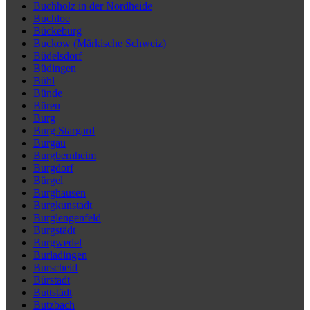
Buchholz in der Nordheide
Buchloe
Bückeburg
Buckow (Märkische Schweiz)
Büdelsdorf
Büdingen
Bühl
Bünde
Büren
Burg
Burg Stargard
Burgau
Burgbernheim
Burgdorf
Bürgel
Burghausen
Burgkunstadt
Burglengenfeld
Burgstädt
Burgwedel
Burladingen
Burscheid
Bürstadt
Buttstädt
Butzbach