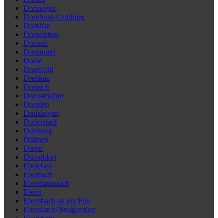
Dormagen
Dornburg-Camburg
Dornhan
Dornstetten
Dorsten
Dortmund
Dosse
Dransfeld
Drebkau
Dreieich
Drensteinfurt
Dresden
Drolshagen
Duderstadt
Duisburg
Dülmen
Düren
Düsseldorf
Ebeleben
Eberbach
Ebermannstadt
Ebern
Ebersbach an der Fils
Ebersbach-Neugersdorf