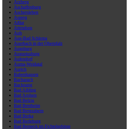
Arzberg
Aschaffenburg
Aschersleben
Asperg
Aßlar
Attendorn
Aub
Aue-Bad Schlema
Auerbach in der Oberpfalz
Augsburg
Augustusburg
Aulendorf
Auma-Weidatal
Aurich
Babenhausen
Bacharach
Backnang
Bad Aibling
Bad Arolsen
Bad Belzig
Bad Bentheim
Bad Bergzabern
Bad Berka
Bad Berleburg
Bad Berneck im Fichtelgebirge