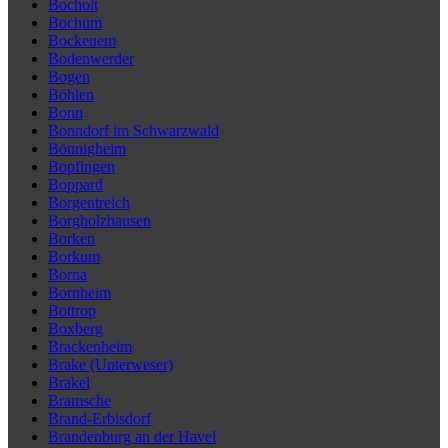
Bocholt
Bochum
Bockenem
Bodenwerder
Bogen
Böhlen
Bonn
Bonndorf im Schwarzwald
Bönnigheim
Bopfingen
Boppard
Borgentreich
Borgholzhausen
Borken
Borkum
Borna
Bornheim
Bottrop
Boxberg
Brackenheim
Brake (Unterweser)
Brakel
Bramsche
Brand-Erbisdorf
Brandenburg an der Havel