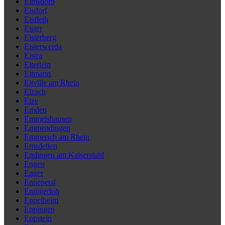
Elmshorn
Elsdorf
Elsfleth
Elster
Elsterberg
Elsterwerda
Elstra
Elterlein
Eltmann
Eltville am Rhein
Elzach
Elze
Emden
Emmelshausen
Emmendingen
Emmerich am Rhein
Emsdetten
Endingen am Kaiserstuhl
Engen
Enger
Ennepetal
Ennigerloh
Eppelheim
Eppingen
Eppstein