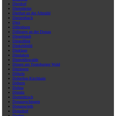
Dierdorf
Dietenheim
Dietfurt an der Altmühl
Dietzenbach
Diez
Dillenburg
Dillingen an der Donau
Dingelstädt
Dingolfing
Dinkelsbühl
Dinklage
Dinslaken
Dippoldiswalde
Dissen am Teutoburger Wald
Ditzingen
Döbeln
Doberlug-Kirchhain
Döbern
Dohna
Dömitz
Dommitzsch
Donaueschingen
Donauwörth
Donzdorf
Dorfen