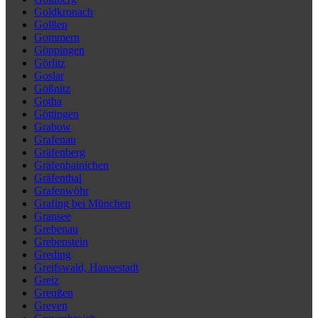
Goldkronach
Golßen
Gommern
Göppingen
Görlitz
Goslar
Gößnitz
Gotha
Göttingen
Grabow
Grafenau
Gräfenberg
Gräfenhainichen
Gräfenthal
Grafenwöhr
Grafing bei München
Gransee
Grebenau
Grebenstein
Greding
Greifswald, Hansestadt
Greiz
Greußen
Greven