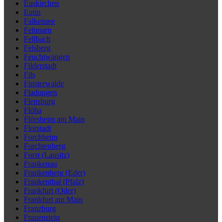
Euskirchen
Eutin
Falkensee
Fehmarn
Fellbach
Felsberg
Feuchtwangen
Filderstadt
Fils
Finsterwalde
Fladungen
Flensburg
Flöha
Flörsheim am Main
Florstadt
Forchheim
Forchtenberg
Forst (Lausitz)
Frankenau
Frankenberg (Eder)
Frankenthal (Pfalz)
Frankfurt (Oder)
Frankfurt am Main
Franzburg
Frauenstein