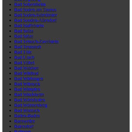
Bad Sobernheim
Bad Soden am Taunus
Bad Soden-Salmünster
Bad Sooden-Allendorf
Bad Staffelstein
Bad Sulza
Bad Sülze
Bad Teinach-Zavelstein
Bad Tennstedt
Bad Tölz
Bad Urach
Bad Vilbel
Bad Waldsee
Bad Wildbad
Bad Wildungen
Bad Wilsnack
Bad Wimpfen
Bad Windsheim
Bad Wörishofen
Bad Wünnenberg
Bad Wurzach
Baden-Baden
Baesweiler
Baiersdorf
Balingen