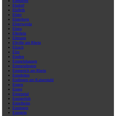
Elmshorn
Elsdorf
Elsfleth
Elster
Elsterberg
Elsterwerda
Elstra
Elterlein
Eltmann
Eltville am Rhein
Elzach
Elze
Emden
Emmelshausen
Emmendingen
Emmerich am Rhein
Emsdetten
Endingen am Kaiserstuhl
Engen
Enger
Ennepetal
Ennigerloh
Eppelheim
Eppingen
Eppstein