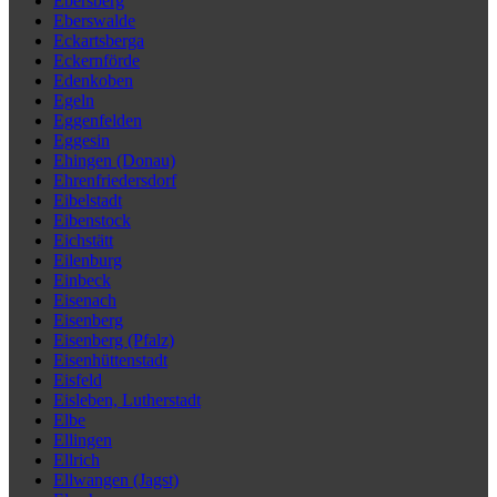
Ebersberg
Eberswalde
Eckartsberga
Eckernförde
Edenkoben
Egeln
Eggenfelden
Eggesin
Ehingen (Donau)
Ehrenfriedersdorf
Eibelstadt
Eibenstock
Eichstätt
Eilenburg
Einbeck
Eisenach
Eisenberg
Eisenberg (Pfalz)
Eisenhüttenstadt
Eisfeld
Eisleben, Lutherstadt
Elbe
Ellingen
Ellrich
Ellwangen (Jagst)