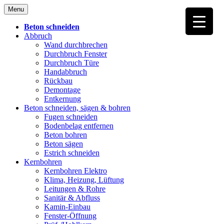
Skip
Menu
to
content
Beton schneiden
Abbruch
Wand durchbrechen
Durchbruch Fenster
Durchbruch Türe
Handabbruch
Rückbau
Demontage
Entkernung
Beton schneiden, sägen & bohren
Fugen schneiden
Bodenbelag entfernen
Beton bohren
Beton sägen
Estrich schneiden
Kernbohren
Kernbohren Elektro
Klima, Heizung, Lüftung
Leitungen & Rohre
Sanitär & Abfluss
Kamin-Einbau
Fenster-Öffnung