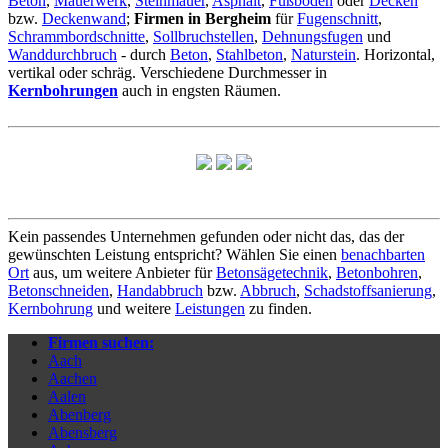
Beton
,
Mauerwerk
,
Steinmauer
,
Asphalt
,
Fußboden
oder
Decken
bzw.
Deckenwand
;
Firmen in Bergheim
für
Fugenschnitt
,
Schrammbordschnitte
,
Sollbruchstellen
,
Dehnungsfugen
und
Wanddurchbruch
- durch
Beton
,
Stahlbeton
,
Naturstein
. Horizontal,
vertikal oder schräg. Verschiedene Durchmesser in
Kernbohrungen
auch in engsten Räumen.
Kein passendes Unternehmen gefunden oder nicht das, das der
gewünschten Leistung entspricht? Wählen Sie einen
benachbarten
Ort
aus, um weitere Anbieter für
Betonsägetechnik
,
Betonbohren
,
Betonschneiden
,
Handabbruch
bzw.
Abbruch
,
Schadstoffsanierung
,
Kernbohrung
und weitere
Leistungen
zu finden.
Firmen suchen:
Aach
Aachen
Aalen
Abenberg
Abensberg