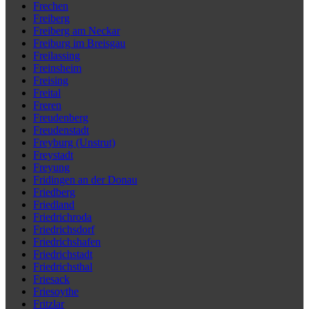
Frechen
Freiberg
Freiberg am Neckar
Freiburg im Breisgau
Freilassing
Freinsheim
Freising
Freital
Freren
Freudenberg
Freudenstadt
Freyburg (Unstrut)
Freystadt
Freyung
Fridingen an der Donau
Friedberg
Friedland
Friedrichroda
Friedrichsdorf
Friedrichshafen
Friedrichstadt
Friedrichsthal
Friesack
Friesoythe
Fritzlar