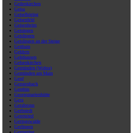
Geilenkirchen
Geisa
Geiselhöring
Geisenfeld
Geisenheim
Geisingen
Geislingen
Geislingen an der Steige
Geithain
Geldern
Gelnhausen
Gelsenkirchen
Gemünden (Wohra)
Gemünden am Main
Genf
Gengenbach
Genthin
Georgsmarienhütte
Gera
Gerabronn
Gerbstedt
Geretsried
Geringswalde
Gerlingen
Germering