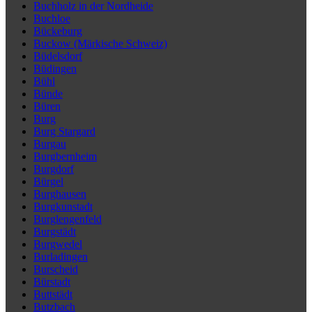
Buchholz in der Nordheide
Buchloe
Bückeburg
Buckow (Märkische Schweiz)
Büdelsdorf
Büdingen
Bühl
Bünde
Büren
Burg
Burg Stargard
Burgau
Burgbernheim
Burgdorf
Bürgel
Burghausen
Burgkunstadt
Burglengenfeld
Burgstädt
Burgwedel
Burladingen
Burscheid
Bürstadt
Buttstädt
Butzbach