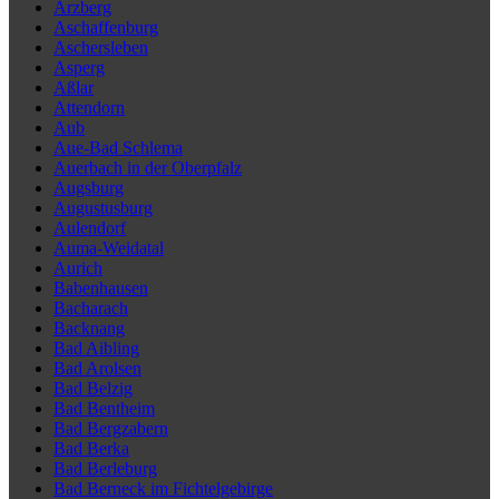
Arzberg
Aschaffenburg
Aschersleben
Asperg
Aßlar
Attendorn
Aub
Aue-Bad Schlema
Auerbach in der Oberpfalz
Augsburg
Augustusburg
Aulendorf
Auma-Weidatal
Aurich
Babenhausen
Bacharach
Backnang
Bad Aibling
Bad Arolsen
Bad Belzig
Bad Bentheim
Bad Bergzabern
Bad Berka
Bad Berleburg
Bad Berneck im Fichtelgebirge