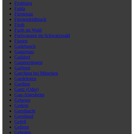
Frohburg
Fulda
Fürstenau
Fürstenfeldbruck
Fürth
Furth im Wald
Furtwangen im Schwarzwald
Füssen
Gadebusch
Gaggenau
Gaildorf
Gammertingen
Garbsen
Garching bei München
Gardelegen
Garding
Gartz (Oder)
Gau-Algesheim
Gebesee
Gedern
Geesthacht
Geestland
Gefell
Gefrees
Gehrden