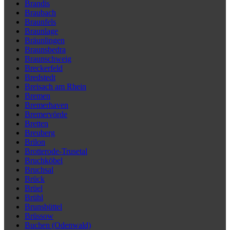
Brandis
Braubach
Braunfels
Braunlage
Bräunlingen
Braunsbedra
Braunschweig
Breckerfeld
Bredstedt
Breisach am Rhein
Bremen
Bremerhaven
Bremervörde
Bretten
Breuberg
Brilon
Brotterode-Trusetal
Bruchköbel
Bruchsal
Brück
Brüel
Brühl
Brunsbüttel
Brüssow
Buchen (Odenwald)