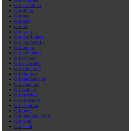
Grevenbroich
Grevesmühlen
Griesheim
Grimma
Grimmen
Gröditz
Groitzsch
Gronau (Leine)
Gronau (Westf.)
Gröningen
Groß-Bieberau
Groß-Gerau
Groß-Umstadt
Großalmerode
Großbottwar
Großbreitenbach
Großenehrich
Großenhain
Großräschen
Großröhrsdorf
Großschirma
Grünberg
Grünhain-Beierfeld
Grünsfeld
Grünstadt