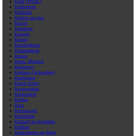
Halle (Westf.)
Hallenberg
Hallstadt
Haltern am See
Halver
Hamburg
Hameln
Hamm
Hammelburg
Hamminkeln
Hanau
Hann. Münden
Hannover
Harburg (Schwaben)
Hardegsen
Haren (Ems)
Harsewinkel
Hartenstein
Hartha
Harz
Harzgerode
Haselünne
Haslach im Kinzigtal
Haßfurt
Hattersheim am Main