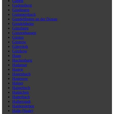
Guben
Gudensberg
Güglingen
Gummersbach
Gundelfingen an der Donau
Gundelsheim
Günzburg
Gunzenhausen
Güsten
Güstrow
Gütersloh
Gützkow
Haan
Hachenburg
Hadamar
Hagen
Hagenbach
Hagenow
Haiger
Haigerloch
Hainichen
Haiterbach
Halberstadt
Haldensleben
Halle (Saale)