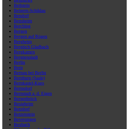
Beilngries
Beilstein
Belgern-Schildau
Bendorf
Bensheim
Berching
Bergen
Bergen auf Rügen
Bergheim
Bergisch Gladbach
Bergkamen
Bergneustadt
Berlin
Bern
Bernau bei Berlin
Bernburg (Saale)
Bernkastel-Kues
Bernsdorf
Bernstadt a. d. Eigen
Bersenbrück
Besigheim
Betzdorf
Betzenstein
Beverungen
Bexbach