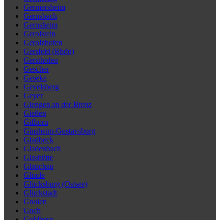
Germersheim
Gernsbach
Gernsheim
Gerolstein
Gerolzhofen
Gersfeld (Rhön)
Gersthofen
Gescher
Geseke
Gevelsberg
Geyer
Giengen an der Brenz
Gießen
Gifhorn
Ginsheim-Gustavsburg
Gladbeck
Gladenbach
Glashütte
Glauchau
Glinde
Glücksburg (Ostsee)
Glückstadt
Gnoien
Goch
Goldberg