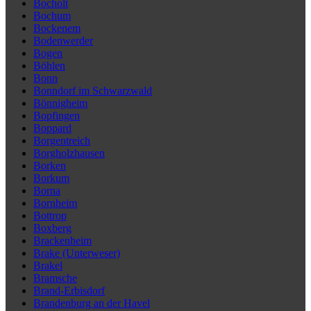
Bocholt
Bochum
Bockenem
Bodenwerder
Bogen
Böhlen
Bonn
Bonndorf im Schwarzwald
Bönnigheim
Bopfingen
Boppard
Borgentreich
Borgholzhausen
Borken
Borkum
Borna
Bornheim
Bottrop
Boxberg
Brackenheim
Brake (Unterweser)
Brakel
Bramsche
Brand-Erbisdorf
Brandenburg an der Havel