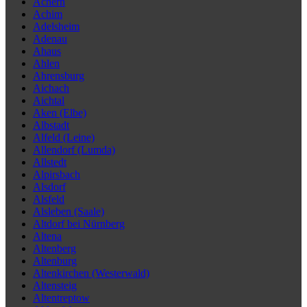
Achern
Achim
Adelsheim
Adenau
Ahaus
Ahlen
Ahrensburg
Aichach
Aichtal
Aken (Elbe)
Albstadt
Alfeld (Leine)
Allendorf (Lumda)
Allstedt
Alpirsbach
Alsdorf
Alsfeld
Alsleben (Saale)
Altdorf bei Nürnberg
Altena
Altenberg
Altenburg
Altenkirchen (Westerwald)
Altensteig
Altentreptow