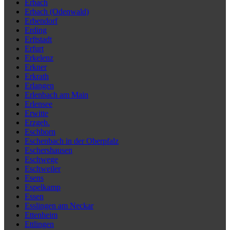
Erbach
Erbach (Odenwald)
Erbendorf
Erding
Erftstadt
Erfurt
Erkelenz
Erkner
Erkrath
Erlangen
Erlenbach am Main
Erlensee
Erwitte
Erzgeb.
Eschborn
Eschenbach in der Oberpfalz
Eschershausen
Eschwege
Eschweiler
Esens
Espelkamp
Essen
Esslingen am Neckar
Ettenheim
Ettlingen