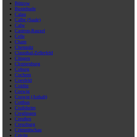
Bützow
Buxtehude
Calau
Calbe (Saale)
Calw
Castrop-Rauxel
Celle
Cham
Chemnitz
Clausthal-Zellerfeld
Clingen
Cloppenburg
Coburg
Cochem
Coesfeld
Colditz
Coswig
Coswig (Anhalt)
Cottbus
Crailsheim
Creglingen
Creußen
Creuzburg
Crimmitschau
Crivitz