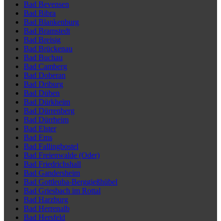
Bad Bevensen
Bad Bibra
Bad Blankenburg
Bad Bramstedt
Bad Breisig
Bad Brückenau
Bad Buchau
Bad Camberg
Bad Doberan
Bad Driburg
Bad Düben
Bad Dürkheim
Bad Dürrenberg
Bad Dürrheim
Bad Elster
Bad Ems
Bad Fallingbostel
Bad Freienwalde (Oder)
Bad Friedrichshall
Bad Gandersheim
Bad Gottleuba-Berggießhübel
Bad Griesbach im Rottal
Bad Harzburg
Bad Herrenalb
Bad Hersfeld