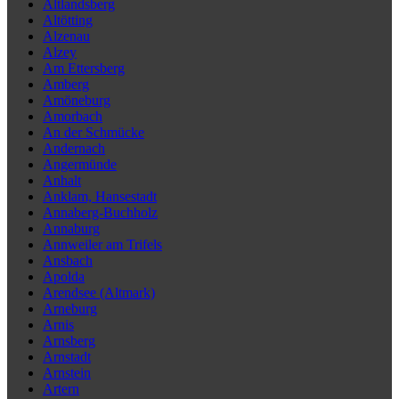
Altlandsberg
Altötting
Alzenau
Alzey
Am Ettersberg
Amberg
Amöneburg
Amorbach
An der Schmücke
Andernach
Angermünde
Anhalt
Anklam, Hansestadt
Annaberg-Buchholz
Annaburg
Annweiler am Trifels
Ansbach
Apolda
Arendsee (Altmark)
Arneburg
Arnis
Arnsberg
Arnstadt
Arnstein
Artern