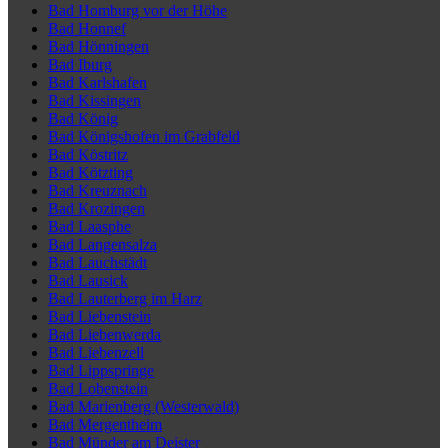
Bad Homburg vor der Höhe
Bad Honnef
Bad Hönningen
Bad Iburg
Bad Karlshafen
Bad Kissingen
Bad König
Bad Königshofen im Grabfeld
Bad Köstritz
Bad Kötzting
Bad Kreuznach
Bad Krozingen
Bad Laasphe
Bad Langensalza
Bad Lauchstädt
Bad Lausick
Bad Lauterberg im Harz
Bad Liebenstein
Bad Liebenwerda
Bad Liebenzell
Bad Lippspringe
Bad Lobenstein
Bad Marienberg (Westerwald)
Bad Mergentheim
Bad Münder am Deister