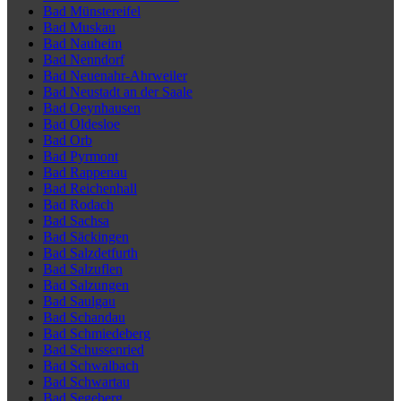
Bad Münstereifel
Bad Muskau
Bad Nauheim
Bad Nenndorf
Bad Neuenahr-Ahrweiler
Bad Neustadt an der Saale
Bad Oeynhausen
Bad Oldesloe
Bad Orb
Bad Pyrmont
Bad Rappenau
Bad Reichenhall
Bad Rodach
Bad Sachsa
Bad Säckingen
Bad Salzdetfurth
Bad Salzuflen
Bad Salzungen
Bad Saulgau
Bad Schandau
Bad Schmiedeberg
Bad Schussenried
Bad Schwalbach
Bad Schwartau
Bad Segeberg