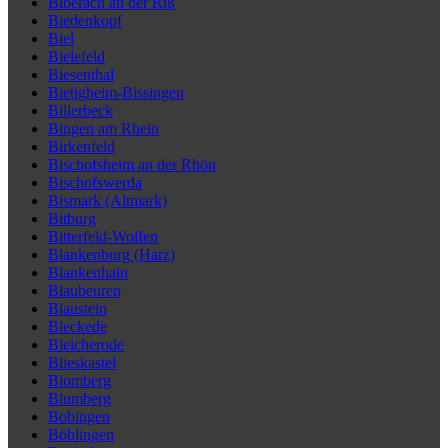
Biberach an der Riß
Biedenkopf
Biel
Bielefeld
Biesenthal
Bietigheim-Bissingen
Billerbeck
Bingen am Rhein
Birkenfeld
Bischofsheim an der Rhön
Bischofswerda
Bismark (Altmark)
Bitburg
Bitterfeld-Wolfen
Blankenburg (Harz)
Blankenhain
Blaubeuren
Blaustein
Bleckede
Bleicherode
Blieskastel
Blomberg
Blumberg
Bobingen
Böblingen