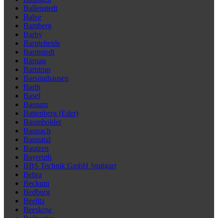
Ballenstedt
Balve
Bamberg
Barby
Bargteheide
Barmstedt
Bärnau
Barntrup
Barsinghausen
Barth
Basel
Bassum
Battenberg (Eder)
Baumholder
Baunach
Baunatal
Bautzen
Bayreuth
BBS Technik GmbH Stuttgart
Bebra
Beckum
Bedburg
Beelitz
Beeskow