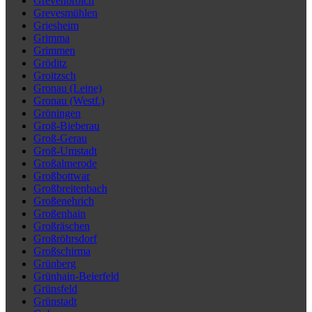
Grevenbroich
Grevesmühlen
Griesheim
Grimma
Grimmen
Gröditz
Groitzsch
Gronau (Leine)
Gronau (Westf.)
Gröningen
Groß-Bieberau
Groß-Gerau
Groß-Umstadt
Großalmerode
Großbottwar
Großbreitenbach
Großenehrich
Großenhain
Großräschen
Großröhrsdorf
Großschirma
Grünberg
Grünhain-Beierfeld
Grünsfeld
Grünstadt