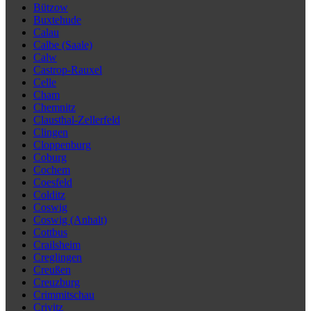
Bützow
Buxtehude
Calau
Calbe (Saale)
Calw
Castrop-Rauxel
Celle
Cham
Chemnitz
Clausthal-Zellerfeld
Clingen
Cloppenburg
Coburg
Cochem
Coesfeld
Colditz
Coswig
Coswig (Anhalt)
Cottbus
Crailsheim
Creglingen
Creußen
Creuzburg
Crimmitschau
Crivitz