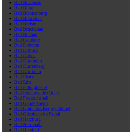
Bad Bevensen
Bad Bibra
Bad Blankenburg
Bad Bramstedt
Bad Breisig
Bad Brückenau
Bad Buchau
Bad Camberg
Bad Doberan
Bad Driburg
Bad Düben
Bad Dürkheim
Bad Dürrenberg
Bad Dürrheim
Bad Elster
Bad Ems
Bad Fallingbostel
Bad Freienwalde (Oder)
Bad Friedrichshall
Bad Gandersheim
Bad Gottleuba-Berggießhübel
Bad Griesbach im Rottal
Bad Harzburg
Bad Herrenalb
Bad Hersfeld