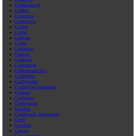
Goldkronach
Golßen
Gommern
Göppingen
Görlitz
Goslar
Gößnitz
Gotha
Göttingen
Grabow
Grafenau
Gräfenberg
Gräfenhainichen
Gräfenthal
Grafenwöhr
Grafing bei München
Gransee
Grebenau
Grebenstein
Greding
Greifswald, Hansestadt
Greiz
Greußen
Greven