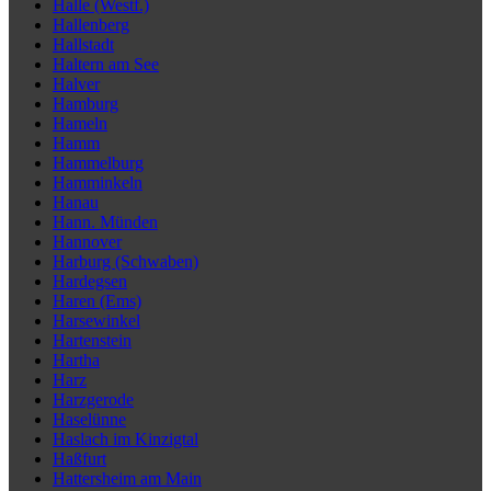
Halle (Westf.)
Hallenberg
Hallstadt
Haltern am See
Halver
Hamburg
Hameln
Hamm
Hammelburg
Hamminkeln
Hanau
Hann. Münden
Hannover
Harburg (Schwaben)
Hardegsen
Haren (Ems)
Harsewinkel
Hartenstein
Hartha
Harz
Harzgerode
Haselünne
Haslach im Kinzigtal
Haßfurt
Hattersheim am Main