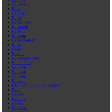
Ballenstedt
Balve
Bamberg
Barby
Bargteheide
Barmstedt
Bärnau
Barntrup
Barsinghausen
Barth
Basel
Bassum
Battenberg (Eder)
Baumholder
Baunach
Baunatal
Bautzen
Bayreuth
BBS Technik GmbH Stuttgart
Bebra
Beckum
Bedburg
Beelitz
Beeskow