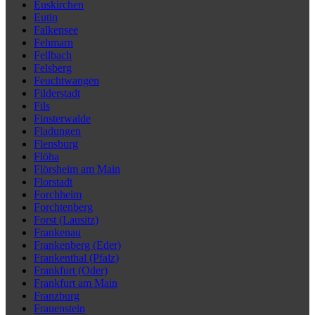
Euskirchen
Eutin
Falkensee
Fehmarn
Fellbach
Felsberg
Feuchtwangen
Filderstadt
Fils
Finsterwalde
Fladungen
Flensburg
Flöha
Flörsheim am Main
Florstadt
Forchheim
Forchtenberg
Forst (Lausitz)
Frankenau
Frankenberg (Eder)
Frankenthal (Pfalz)
Frankfurt (Oder)
Frankfurt am Main
Franzburg
Frauenstein