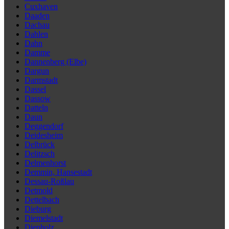
Cuxhaven
Daaden
Dachau
Dahlen
Dahn
Damme
Dannenberg (Elbe)
Dargun
Darmstadt
Dassel
Dassow
Datteln
Daun
Deggendorf
Deidesheim
Delbrück
Delitzsch
Delmenhorst
Demmin, Hansestadt
Dessau-Roßlau
Detmold
Dettelbach
Dieburg
Diemelstadt
Diepholz