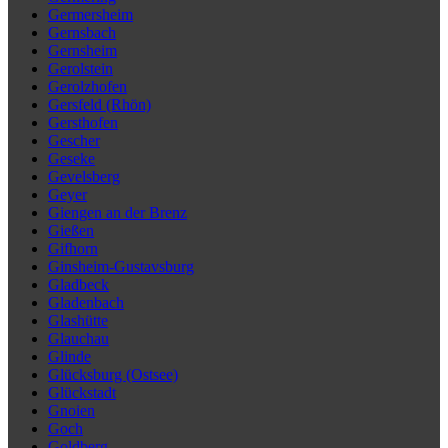
Germersheim
Gernsbach
Gernsheim
Gerolstein
Gerolzhofen
Gersfeld (Rhön)
Gersthofen
Gescher
Geseke
Gevelsberg
Geyer
Giengen an der Brenz
Gießen
Gifhorn
Ginsheim-Gustavsburg
Gladbeck
Gladenbach
Glashütte
Glauchau
Glinde
Glücksburg (Ostsee)
Glückstadt
Gnoien
Goch
Goldberg