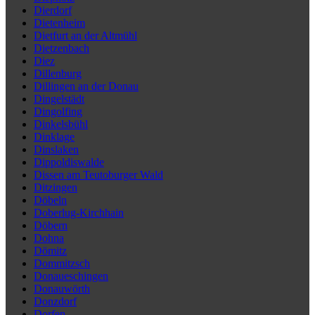
Dierdorf
Dietenheim
Dietfurt an der Altmühl
Dietzenbach
Diez
Dillenburg
Dillingen an der Donau
Dingelstädt
Dingolfing
Dinkelsbühl
Dinklage
Dinslaken
Dippoldiswalde
Dissen am Teutoburger Wald
Ditzingen
Döbeln
Doberlug-Kirchhain
Döbern
Dohna
Dömitz
Dommitzsch
Donaueschingen
Donauwörth
Donzdorf
Dorfen