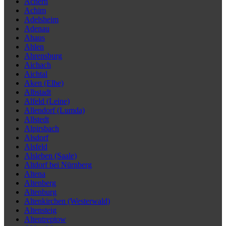
Achern
Achim
Adelsheim
Adenau
Ahaus
Ahlen
Ahrensburg
Aichach
Aichtal
Aken (Elbe)
Albstadt
Alfeld (Leine)
Allendorf (Lumda)
Allstedt
Alpirsbach
Alsdorf
Alsfeld
Alsleben (Saale)
Altdorf bei Nürnberg
Altena
Altenberg
Altenburg
Altenkirchen (Westerwald)
Altensteig
Altentreptow