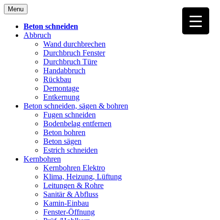
Skip
Menu
to
content
Beton schneiden
Abbruch
Wand durchbrechen
Durchbruch Fenster
Durchbruch Türe
Handabbruch
Rückbau
Demontage
Entkernung
Beton schneiden, sägen & bohren
Fugen schneiden
Bodenbelag entfernen
Beton bohren
Beton sägen
Estrich schneiden
Kernbohren
Kernbohren Elektro
Klima, Heizung, Lüftung
Leitungen & Rohre
Sanitär & Abfluss
Kamin-Einbau
Fenster-Öffnung