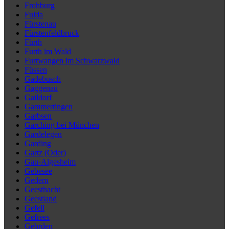
Frohburg
Fulda
Fürstenau
Fürstenfeldbruck
Fürth
Furth im Wald
Furtwangen im Schwarzwald
Füssen
Gadebusch
Gaggenau
Gaildorf
Gammertingen
Garbsen
Garching bei München
Gardelegen
Garding
Gartz (Oder)
Gau-Algesheim
Gebesee
Gedern
Geesthacht
Geestland
Gefell
Gefrees
Gehrden