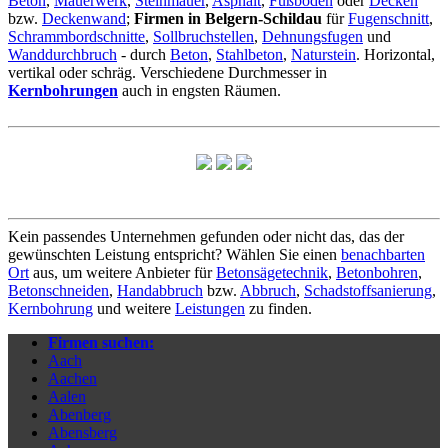
Beton
,
Mauerwerk
,
Steinmauer
,
Asphalt
,
Fußboden
oder
Decken
bzw.
Deckenwand
;
Firmen in Belgern-Schildau
für
Fugenschnitt
,
Schrammbordschnitte
,
Sollbruchstellen
,
Dehnungsfugen
und
Wanddurchbruch
- durch
Beton
,
Stahlbeton
,
Naturstein
. Horizontal,
vertikal oder schräg. Verschiedene Durchmesser in
Kernbohrungen
auch in engsten Räumen.
Kein passendes Unternehmen gefunden oder nicht das, das der
gewünschten Leistung entspricht? Wählen Sie einen
benachbarten
Ort
aus, um weitere Anbieter für
Betonsägetechnik
,
Betonbohren
,
Betonschneiden
,
Handabbruch
bzw.
Abbruch
,
Schadstoffsanierung
,
Kernbohrung
und weitere
Leistungen
zu finden.
Firmen suchen:
Aach
Aachen
Aalen
Abenberg
Abensberg