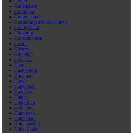
Guben
Gudensberg
Güglingen
Gummersbach
Gundelfingen an der Donau
Gundelsheim
Günzburg
Gunzenhausen
Güsten
Güstrow
Gütersloh
Gützkow
Haan
Hachenburg
Hadamar
Hagen
Hagenbach
Hagenow
Haiger
Haigerloch
Hainichen
Haiterbach
Halberstadt
Haldensleben
Halle (Saale)