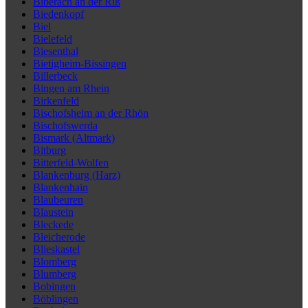
Biberach an der Riß
Biedenkopf
Biel
Bielefeld
Biesenthal
Bietigheim-Bissingen
Billerbeck
Bingen am Rhein
Birkenfeld
Bischofsheim an der Rhön
Bischofswerda
Bismark (Altmark)
Bitburg
Bitterfeld-Wolfen
Blankenburg (Harz)
Blankenhain
Blaubeuren
Blaustein
Bleckede
Bleicherode
Blieskastel
Blomberg
Blumberg
Bobingen
Böblingen