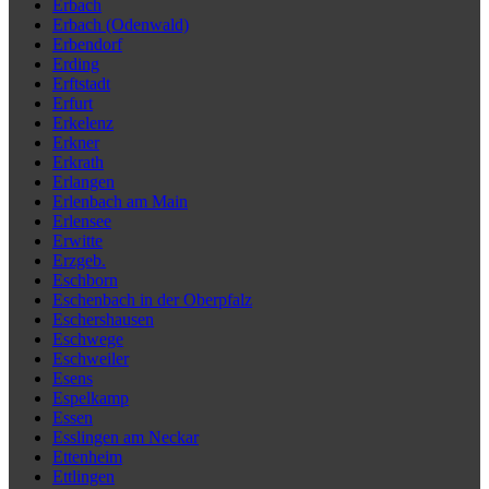
Erbach
Erbach (Odenwald)
Erbendorf
Erding
Erftstadt
Erfurt
Erkelenz
Erkner
Erkrath
Erlangen
Erlenbach am Main
Erlensee
Erwitte
Erzgeb.
Eschborn
Eschenbach in der Oberpfalz
Eschershausen
Eschwege
Eschweiler
Esens
Espelkamp
Essen
Esslingen am Neckar
Ettenheim
Ettlingen