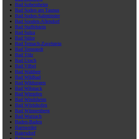
Bad Sobernheim
Bad Soden am Taunus
Bad Soden-Salmünster
Bad Sooden-Allendorf
Bad Staffelstein
Bad Sulza
Bad Sülze
Bad Teinach-Zavelstein
Bad Tennstedt
Bad Tölz
Bad Urach
Bad Vilbel
Bad Waldsee
Bad Wildbad
Bad Wildungen
Bad Wilsnack
Bad Wimpfen
Bad Windsheim
Bad Wörishofen
Bad Wünnenberg
Bad Wurzach
Baden-Baden
Baesweiler
Baiersdorf
Balingen