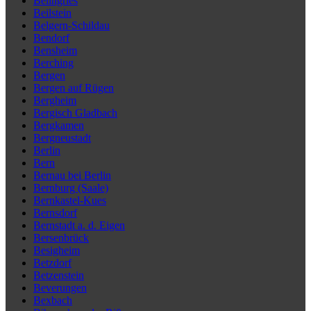
Beilngries
Beilstein
Belgern-Schildau
Bendorf
Bensheim
Berching
Bergen
Bergen auf Rügen
Bergheim
Bergisch Gladbach
Bergkamen
Bergneustadt
Berlin
Bern
Bernau bei Berlin
Bernburg (Saale)
Bernkastel-Kues
Bernsdorf
Bernstadt a. d. Eigen
Bersenbrück
Besigheim
Betzdorf
Betzenstein
Beverungen
Bexbach