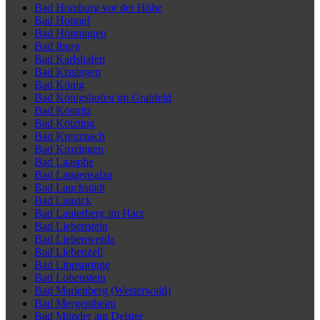
Bad Homburg vor der Höhe
Bad Honnef
Bad Hönningen
Bad Iburg
Bad Karlshafen
Bad Kissingen
Bad König
Bad Königshofen im Grabfeld
Bad Köstritz
Bad Kötzting
Bad Kreuznach
Bad Krozingen
Bad Laasphe
Bad Langensalza
Bad Lauchstädt
Bad Lausick
Bad Lauterberg im Harz
Bad Liebenstein
Bad Liebenwerda
Bad Liebenzell
Bad Lippspringe
Bad Lobenstein
Bad Marienberg (Westerwald)
Bad Mergentheim
Bad Münder am Deister