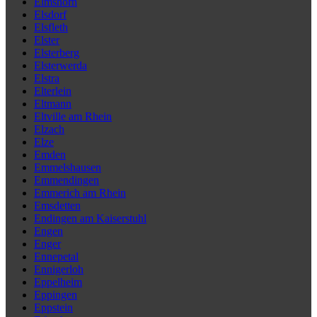
Elmshorn
Elsdorf
Elsfleth
Elster
Elsterberg
Elsterwerda
Elstra
Elterlein
Eltmann
Eltville am Rhein
Elzach
Elze
Emden
Emmelshausen
Emmendingen
Emmerich am Rhein
Emsdetten
Endingen am Kaiserstuhl
Engen
Enger
Ennepetal
Ennigerloh
Eppelheim
Eppingen
Eppstein