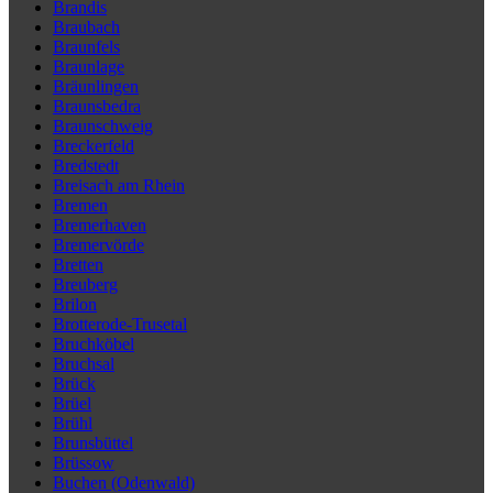
Brandis
Braubach
Braunfels
Braunlage
Bräunlingen
Braunsbedra
Braunschweig
Breckerfeld
Bredstedt
Breisach am Rhein
Bremen
Bremerhaven
Bremervörde
Bretten
Breuberg
Brilon
Brotterode-Trusetal
Bruchköbel
Bruchsal
Brück
Brüel
Brühl
Brunsbüttel
Brüssow
Buchen (Odenwald)