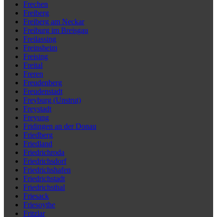
Frechen
Freiberg
Freiberg am Neckar
Freiburg im Breisgau
Freilassing
Freinsheim
Freising
Freital
Freren
Freudenberg
Freudenstadt
Freyburg (Unstrut)
Freystadt
Freyung
Fridingen an der Donau
Friedberg
Friedland
Friedrichroda
Friedrichsdorf
Friedrichshafen
Friedrichstadt
Friedrichsthal
Friesack
Friesoythe
Fritzlar