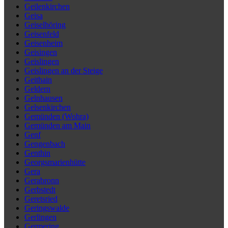
Geilenkirchen
Geisa
Geiselhöring
Geisenfeld
Geisenheim
Geisingen
Geislingen
Geislingen an der Steige
Geithain
Geldern
Gelnhausen
Gelsenkirchen
Gemünden (Wohra)
Gemünden am Main
Genf
Gengenbach
Genthin
Georgsmarienhütte
Gera
Gerabronn
Gerbstedt
Geretsried
Geringswalde
Gerlingen
Germering