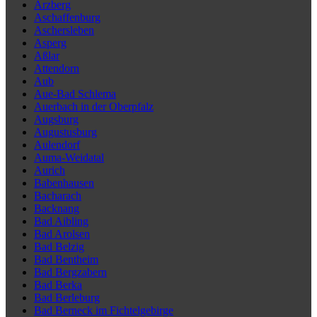
Arzberg
Aschaffenburg
Aschersleben
Asperg
Aßlar
Attendorn
Aub
Aue-Bad Schlema
Auerbach in der Oberpfalz
Augsburg
Augustusburg
Aulendorf
Auma-Weidatal
Aurich
Babenhausen
Bacharach
Backnang
Bad Aibling
Bad Arolsen
Bad Belzig
Bad Bentheim
Bad Bergzabern
Bad Berka
Bad Berleburg
Bad Berneck im Fichtelgebirge