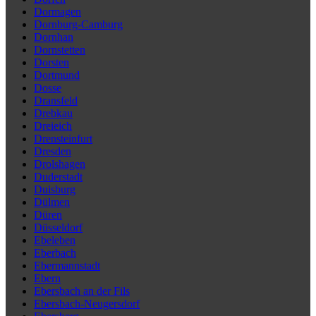
Dormagen
Dornburg-Camburg
Dornhan
Dornstetten
Dorsten
Dortmund
Dosse
Dransfeld
Drebkau
Dreieich
Drensteinfurt
Dresden
Drolshagen
Duderstadt
Duisburg
Dülmen
Düren
Düsseldorf
Ebeleben
Eberbach
Ebermannstadt
Ebern
Ebersbach an der Fils
Ebersbach-Neugersdorf