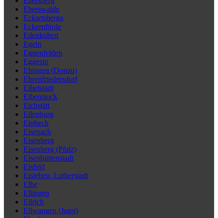
Ebersberg
Eberswalde
Eckartsberga
Eckernförde
Edenkoben
Egeln
Eggenfelden
Eggesin
Ehingen (Donau)
Ehrenfriedersdorf
Eibelstadt
Eibenstock
Eichstätt
Eilenburg
Einbeck
Eisenach
Eisenberg
Eisenberg (Pfalz)
Eisenhüttenstadt
Eisfeld
Eisleben, Lutherstadt
Elbe
Ellingen
Ellrich
Ellwangen (Jagst)