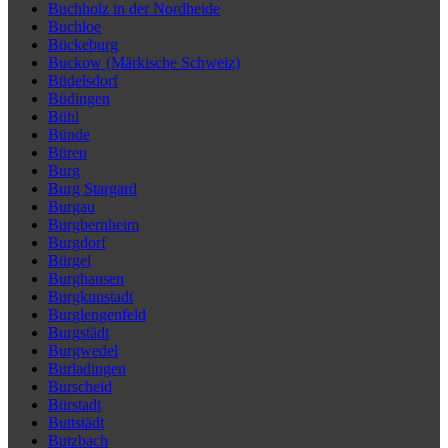
Buchholz in der Nordheide
Buchloe
Bückeburg
Buckow (Märkische Schweiz)
Büdelsdorf
Büdingen
Bühl
Bünde
Büren
Burg
Burg Stargard
Burgau
Burgbernheim
Burgdorf
Bürgel
Burghausen
Burgkunstadt
Burglengenfeld
Burgstädt
Burgwedel
Burladingen
Burscheid
Bürstadt
Buttstädt
Butzbach