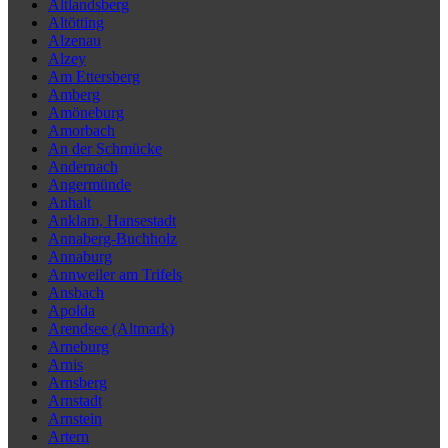
Altlandsberg
Altötting
Alzenau
Alzey
Am Ettersberg
Amberg
Amöneburg
Amorbach
An der Schmücke
Andernach
Angermünde
Anhalt
Anklam, Hansestadt
Annaberg-Buchholz
Annaburg
Annweiler am Trifels
Ansbach
Apolda
Arendsee (Altmark)
Arneburg
Arnis
Arnsberg
Arnstadt
Arnstein
Artern