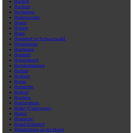
Bocholt
Bochum
Bockenem
Bodenwerder
Bogen
Böhlen
Bonn
Bonndorf im Schwarzwald
Bönnigheim
Bopfingen
Boppard
Borgentreich
Borgholzhausen
Borken
Borkum
Borna
Bornheim
Bottrop
Boxberg
Brackenheim
Brake (Unterweser)
Brakel
Bramsche
Brand-Erbisdorf
Brandenburg an der Havel