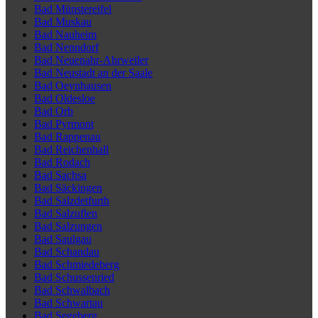
Bad Münstereifel
Bad Muskau
Bad Nauheim
Bad Nenndorf
Bad Neuenahr-Ahrweiler
Bad Neustadt an der Saale
Bad Oeynhausen
Bad Oldesloe
Bad Orb
Bad Pyrmont
Bad Rappenau
Bad Reichenhall
Bad Rodach
Bad Sachsa
Bad Säckingen
Bad Salzdetfurth
Bad Salzuflen
Bad Salzungen
Bad Saulgau
Bad Schandau
Bad Schmiedeberg
Bad Schussenried
Bad Schwalbach
Bad Schwartau
Bad Segeberg