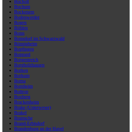
Bocholt
Bochum
Bockenem
Bodenwerder
Bogen
Böhlen
Bonn
Bonndorf im Schwarzwald
Bönnigheim
Bopfingen
Boppard
Borgentreich
Borgholzhausen
Borken
Borkum
Borna
Bornheim
Bottrop
Boxberg
Brackenheim
Brake (Unterweser)
Brakel
Bramsche
Brand-Erbisdorf
Brandenburg an der Havel