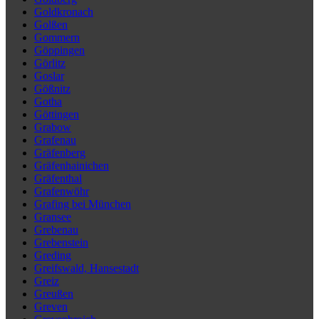
Goldkronach
Golßen
Gommern
Göppingen
Görlitz
Goslar
Gößnitz
Gotha
Göttingen
Grabow
Grafenau
Gräfenberg
Gräfenhainichen
Gräfenthal
Grafenwöhr
Grafing bei München
Gransee
Grebenau
Grebenstein
Greding
Greifswald, Hansestadt
Greiz
Greußen
Greven