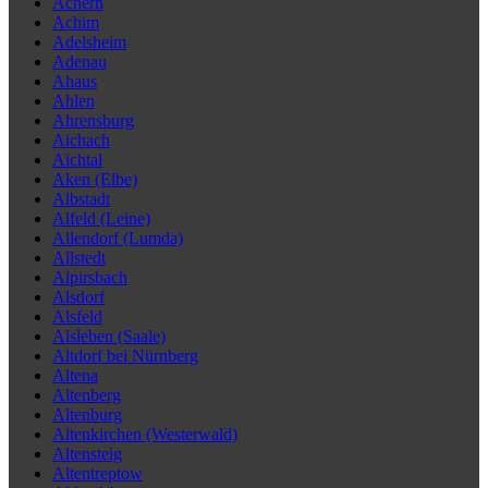
Achern
Achim
Adelsheim
Adenau
Ahaus
Ahlen
Ahrensburg
Aichach
Aichtal
Aken (Elbe)
Albstadt
Alfeld (Leine)
Allendorf (Lumda)
Allstedt
Alpirsbach
Alsdorf
Alsfeld
Alsleben (Saale)
Altdorf bei Nürnberg
Altena
Altenberg
Altenburg
Altenkirchen (Westerwald)
Altensteig
Altentreptow