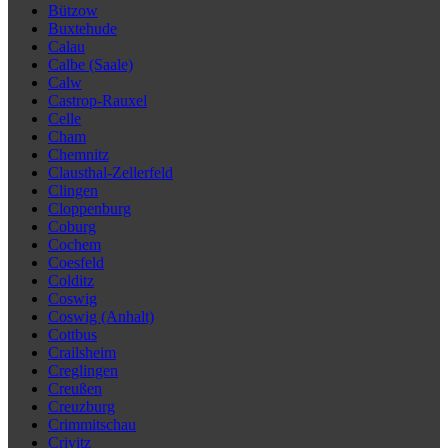
Bützow
Buxtehude
Calau
Calbe (Saale)
Calw
Castrop-Rauxel
Celle
Cham
Chemnitz
Clausthal-Zellerfeld
Clingen
Cloppenburg
Coburg
Cochem
Coesfeld
Colditz
Coswig
Coswig (Anhalt)
Cottbus
Crailsheim
Creglingen
Creußen
Creuzburg
Crimmitschau
Crivitz