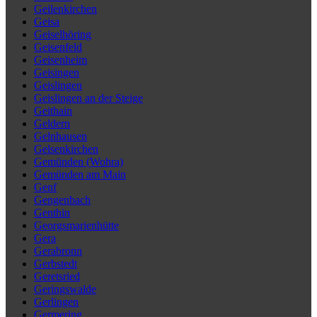
Geilenkirchen
Geisa
Geiselhöring
Geisenfeld
Geisenheim
Geisingen
Geislingen
Geislingen an der Steige
Geithain
Geldern
Gelnhausen
Gelsenkirchen
Gemünden (Wohra)
Gemünden am Main
Genf
Gengenbach
Genthin
Georgsmarienhütte
Gera
Gerabronn
Gerbstedt
Geretsried
Geringswalde
Gerlingen
Germering