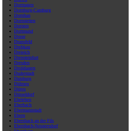
Dormagen
Dornburg-Camburg
Dornhan
Dornstetten
Dorsten
Dortmund
Dosse
Dransfeld
Drebkau
Dreieich
Drensteinfurt
Dresden
Drolshagen
Duderstadt
Duisburg
Dülmen
Düren
Düsseldorf
Ebeleben
Eberbach
Ebermannstadt
Ebern
Ebersbach an der Fils
Ebersbach-Neugersdorf