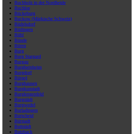
Buchholz in der Nordheide
Buchloe
Bückeburg
Buckow (Märkische Schweiz)
Büdelsdorf
Büdingen
Bühl
Bünde
Büren
Burg
Burg Stargard
Burgau
Burgbernheim
Burgdorf
Bürgel
Burghausen
Burgkunstadt
Burglengenfeld
Burgstädt
Burgwedel
Burladingen
Burscheid
Bürstadt
Buttstädt
Butzbach