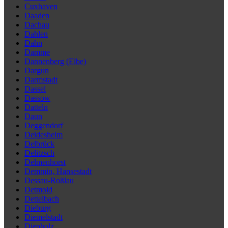
Cuxhaven
Daaden
Dachau
Dahlen
Dahn
Damme
Dannenberg (Elbe)
Dargun
Darmstadt
Dassel
Dassow
Datteln
Daun
Deggendorf
Deidesheim
Delbrück
Delitzsch
Delmenhorst
Demmin, Hansestadt
Dessau-Roßlau
Detmold
Dettelbach
Dieburg
Diemelstadt
Diepholz