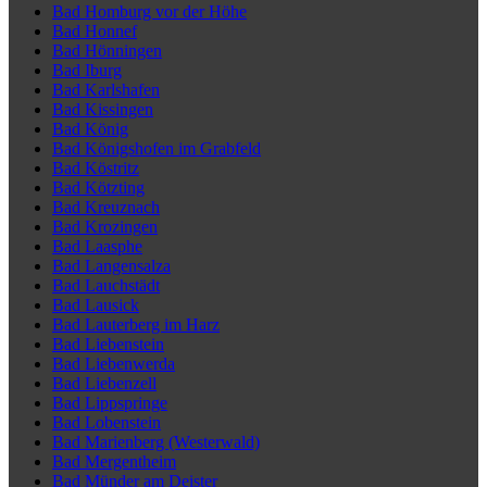
Bad Homburg vor der Höhe
Bad Honnef
Bad Hönningen
Bad Iburg
Bad Karlshafen
Bad Kissingen
Bad König
Bad Königshofen im Grabfeld
Bad Köstritz
Bad Kötzting
Bad Kreuznach
Bad Krozingen
Bad Laasphe
Bad Langensalza
Bad Lauchstädt
Bad Lausick
Bad Lauterberg im Harz
Bad Liebenstein
Bad Liebenwerda
Bad Liebenzell
Bad Lippspringe
Bad Lobenstein
Bad Marienberg (Westerwald)
Bad Mergentheim
Bad Münder am Deister