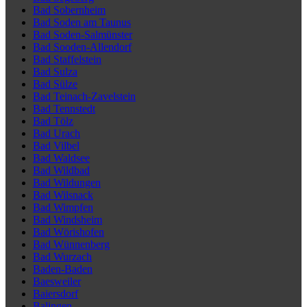
Bad Sobernheim
Bad Soden am Taunus
Bad Soden-Salmünster
Bad Sooden-Allendorf
Bad Staffelstein
Bad Sulza
Bad Sülze
Bad Teinach-Zavelstein
Bad Tennstedt
Bad Tölz
Bad Urach
Bad Vilbel
Bad Waldsee
Bad Wildbad
Bad Wildungen
Bad Wilsnack
Bad Wimpfen
Bad Windsheim
Bad Wörishofen
Bad Wünnenberg
Bad Wurzach
Baden-Baden
Baesweiler
Baiersdorf
Balingen