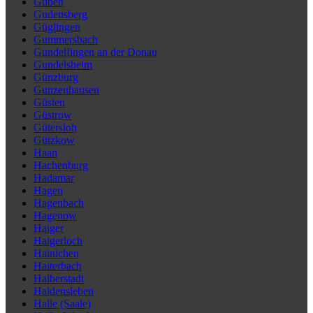
Guben
Gudensberg
Güglingen
Gummersbach
Gundelfingen an der Donau
Gundelsheim
Günzburg
Gunzenhausen
Güsten
Güstrow
Gütersloh
Gützkow
Haan
Hachenburg
Hadamar
Hagen
Hagenbach
Hagenow
Haiger
Haigerloch
Hainichen
Haiterbach
Halberstadt
Haldensleben
Halle (Saale)