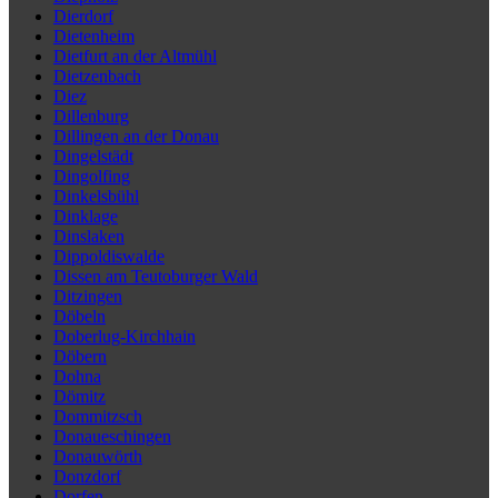
Dierdorf
Dietenheim
Dietfurt an der Altmühl
Dietzenbach
Diez
Dillenburg
Dillingen an der Donau
Dingelstädt
Dingolfing
Dinkelsbühl
Dinklage
Dinslaken
Dippoldiswalde
Dissen am Teutoburger Wald
Ditzingen
Döbeln
Doberlug-Kirchhain
Döbern
Dohna
Dömitz
Dommitzsch
Donaueschingen
Donauwörth
Donzdorf
Dorfen