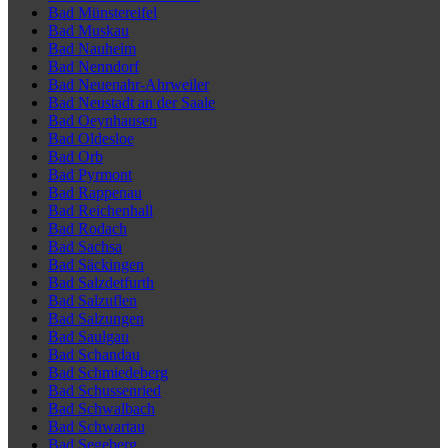
Bad Münstereifel
Bad Muskau
Bad Nauheim
Bad Nenndorf
Bad Neuenahr-Ahrweiler
Bad Neustadt an der Saale
Bad Oeynhausen
Bad Oldesloe
Bad Orb
Bad Pyrmont
Bad Rappenau
Bad Reichenhall
Bad Rodach
Bad Sachsa
Bad Säckingen
Bad Salzdetfurth
Bad Salzuflen
Bad Salzungen
Bad Saulgau
Bad Schandau
Bad Schmiedeberg
Bad Schussenried
Bad Schwalbach
Bad Schwartau
Bad Segeberg