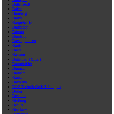
Ballenstedt
Balve
Bamberg
Barby
Bargteheide
Barmstedt
Bärnau
Barntrup
Barsinghausen
Barth
Basel
Bassum
Battenberg (Eder)
Baumholder
Baunach
Baunatal
Bautzen
Bayreuth
BBS Technik GmbH Stuttgart
Bebra
Beckum
Bedburg
Beelitz
Beeskow