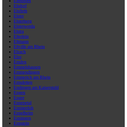
Elmshorn
Elsdorf
Elsfleth
Elster
Elsterberg
Elsterwerda
Elstra
Elterlein
Eltmann
Eltville am Rhein
Elzach
Elze
Emden
Emmelshausen
Emmendingen
Emmerich am Rhein
Emsdetten
Endingen am Kaiserstuhl
Engen
Enger
Ennepetal
Ennigerloh
Eppelheim
Eppingen
Eppstein