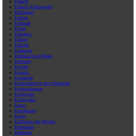
Erbach
Erbach (Odenwald)
Erbendorf
Erding
Erftstadt
Erfurt
Erkelenz
Erkner
Erkrath
Erlangen
Erlenbach am Main
Erlensee
Erwitte
Erzgeb.
Eschborn
Eschenbach in der Oberpfalz
Eschershausen
Eschwege
Eschweiler
Esens
Espelkamp
Essen
Esslingen am Neckar
Ettenheim
Ettlingen