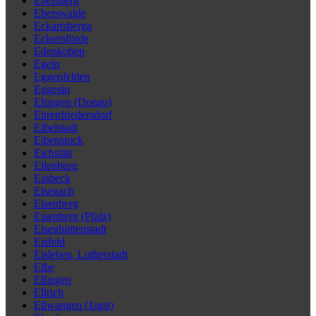
Ebersberg
Eberswalde
Eckartsberga
Eckernförde
Edenkoben
Egeln
Eggenfelden
Eggesin
Ehingen (Donau)
Ehrenfriedersdorf
Eibelstadt
Eibenstock
Eichstätt
Eilenburg
Einbeck
Eisenach
Eisenberg
Eisenberg (Pfalz)
Eisenhüttenstadt
Eisfeld
Eisleben, Lutherstadt
Elbe
Ellingen
Ellrich
Ellwangen (Jagst)