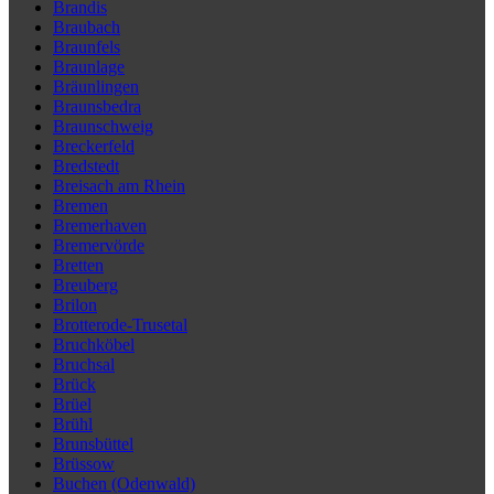
Brandis
Braubach
Braunfels
Braunlage
Bräunlingen
Braunsbedra
Braunschweig
Breckerfeld
Bredstedt
Breisach am Rhein
Bremen
Bremerhaven
Bremervörde
Bretten
Breuberg
Brilon
Brotterode-Trusetal
Bruchköbel
Bruchsal
Brück
Brüel
Brühl
Brunsbüttel
Brüssow
Buchen (Odenwald)