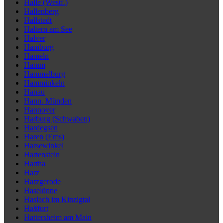
Halle (Westf.)
Hallenberg
Hallstadt
Haltern am See
Halver
Hamburg
Hameln
Hamm
Hammelburg
Hamminkeln
Hanau
Hann. Münden
Hannover
Harburg (Schwaben)
Hardegsen
Haren (Ems)
Harsewinkel
Hartenstein
Hartha
Harz
Harzgerode
Haselünne
Haslach im Kinzigtal
Haßfurt
Hattersheim am Main