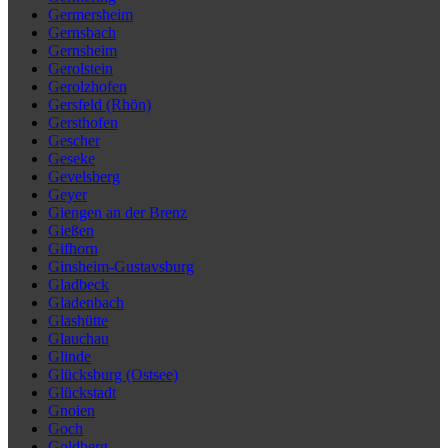
Germersheim
Gernsbach
Gernsheim
Gerolstein
Gerolzhofen
Gersfeld (Rhön)
Gersthofen
Gescher
Geseke
Gevelsberg
Geyer
Giengen an der Brenz
Gießen
Gifhorn
Ginsheim-Gustavsburg
Gladbeck
Gladenbach
Glashütte
Glauchau
Glinde
Glücksburg (Ostsee)
Glückstadt
Gnoien
Goch
Goldberg