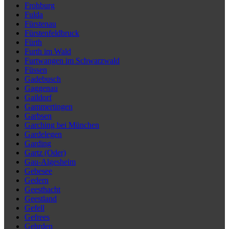
Frohburg
Fulda
Fürstenau
Fürstenfeldbruck
Fürth
Furth im Wald
Furtwangen im Schwarzwald
Füssen
Gadebusch
Gaggenau
Gaildorf
Gammertingen
Garbsen
Garching bei München
Gardelegen
Garding
Gartz (Oder)
Gau-Algesheim
Gebesee
Gedern
Geesthacht
Geestland
Gefell
Gefrees
Gehrden