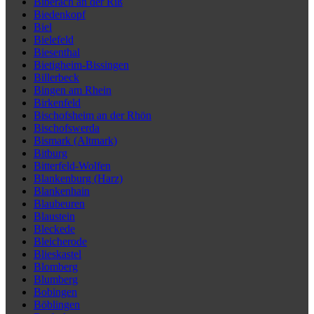
Biberach an der Riß
Biedenkopf
Biel
Bielefeld
Biesenthal
Bietigheim-Bissingen
Billerbeck
Bingen am Rhein
Birkenfeld
Bischofsheim an der Rhön
Bischofswerda
Bismark (Altmark)
Bitburg
Bitterfeld-Wolfen
Blankenburg (Harz)
Blankenhain
Blaubeuren
Blaustein
Bleckede
Bleicherode
Blieskastel
Blomberg
Blumberg
Bobingen
Böblingen