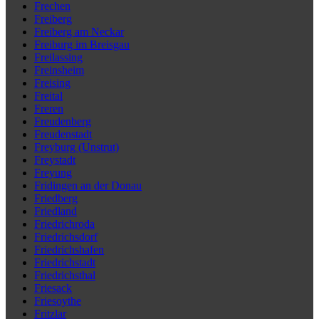
Frechen
Freiberg
Freiberg am Neckar
Freiburg im Breisgau
Freilassing
Freinsheim
Freising
Freital
Freren
Freudenberg
Freudenstadt
Freyburg (Unstrut)
Freystadt
Freyung
Fridingen an der Donau
Friedberg
Friedland
Friedrichroda
Friedrichsdorf
Friedrichshafen
Friedrichstadt
Friedrichsthal
Friesack
Friesoythe
Fritzlar