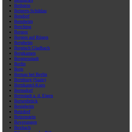
Beilngries
Beilstein
Belgern-Schildau
Bendorf
Bensheim
Berching
Bergen
Bergen auf Rügen
Bergheim
Bergisch Gladbach
Bergkamen
Bergneustadt
Berlin
Bern
Bernau bei Berlin
Bernburg (Saale)
Bernkastel-Kues
Bernsdorf
Bernstadt a. d. Eigen
Bersenbrück
Besigheim
Betzdorf
Betzenstein
Beverungen
Bexbach