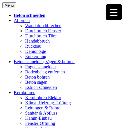
Skip
Menu
to
content
Beton schneiden
Abbruch
Wand durchbrechen
Durchbruch Fenster
Durchbruch Türe
Handabbruch
Rückbau
Demontage
Entkernung
Beton schneiden, sägen & bohren
Fugen schneiden
Bodenbelag entfernen
Beton bohren
Beton sägen
Estrich schneiden
Kernbohren
Kernbohren Elektro
Klima, Heizung, Lüftung
Leitungen & Rohre
Sanitär & Abfluss
Kamin-Einbau
Fenster-Öffnung