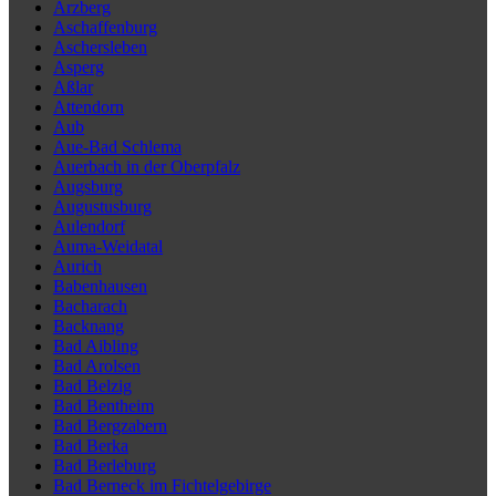
Arzberg
Aschaffenburg
Aschersleben
Asperg
Aßlar
Attendorn
Aub
Aue-Bad Schlema
Auerbach in der Oberpfalz
Augsburg
Augustusburg
Aulendorf
Auma-Weidatal
Aurich
Babenhausen
Bacharach
Backnang
Bad Aibling
Bad Arolsen
Bad Belzig
Bad Bentheim
Bad Bergzabern
Bad Berka
Bad Berleburg
Bad Berneck im Fichtelgebirge