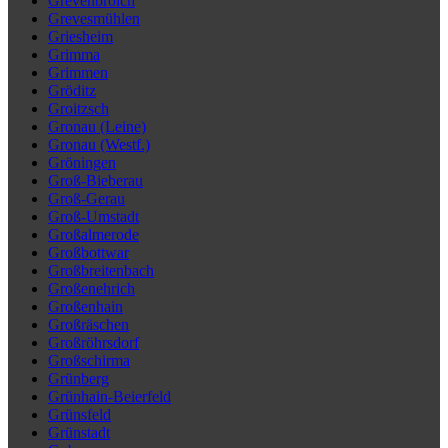
Grevenbroich
Grevesmühlen
Griesheim
Grimma
Grimmen
Gröditz
Groitzsch
Gronau (Leine)
Gronau (Westf.)
Gröningen
Groß-Bieberau
Groß-Gerau
Groß-Umstadt
Großalmerode
Großbottwar
Großbreitenbach
Großenehrich
Großenhain
Großräschen
Großröhrsdorf
Großschirma
Grünberg
Grünhain-Beierfeld
Grünsfeld
Grünstadt