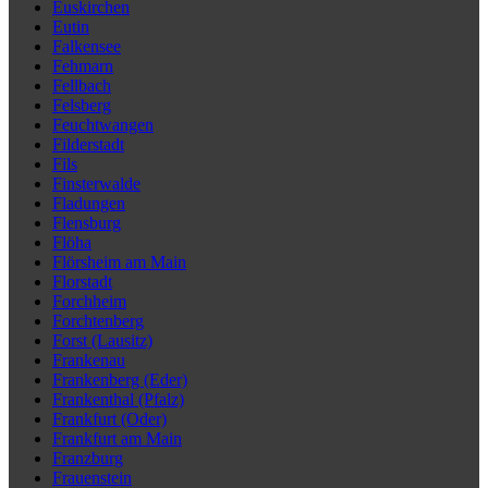
Euskirchen
Eutin
Falkensee
Fehmarn
Fellbach
Felsberg
Feuchtwangen
Filderstadt
Fils
Finsterwalde
Fladungen
Flensburg
Flöha
Flörsheim am Main
Florstadt
Forchheim
Forchtenberg
Forst (Lausitz)
Frankenau
Frankenberg (Eder)
Frankenthal (Pfalz)
Frankfurt (Oder)
Frankfurt am Main
Franzburg
Frauenstein