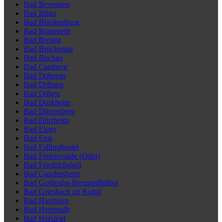
Bad Bevensen
Bad Bibra
Bad Blankenburg
Bad Bramstedt
Bad Breisig
Bad Brückenau
Bad Buchau
Bad Camberg
Bad Doberan
Bad Driburg
Bad Düben
Bad Dürkheim
Bad Dürrenberg
Bad Dürrheim
Bad Elster
Bad Ems
Bad Fallingbostel
Bad Freienwalde (Oder)
Bad Friedrichshall
Bad Gandersheim
Bad Gottleuba-Berggießhübel
Bad Griesbach im Rottal
Bad Harzburg
Bad Herrenalb
Bad Hersfeld