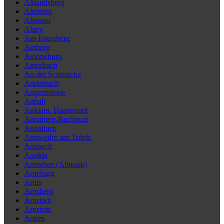
Altlandsberg
Altötting
Alzenau
Alzey
Am Ettersberg
Amberg
Amöneburg
Amorbach
An der Schmücke
Andernach
Angermünde
Anhalt
Anklam, Hansestadt
Annaberg-Buchholz
Annaburg
Annweiler am Trifels
Ansbach
Apolda
Arendsee (Altmark)
Arneburg
Arnis
Arnsberg
Arnstadt
Arnstein
Artern