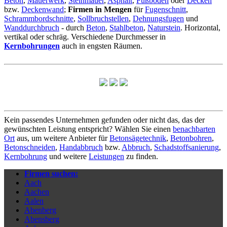
Beton
,
Mauerwerk
,
Steinmauer
,
Asphalt
,
Fußboden
oder
Decken
bzw.
Deckenwand
;
Firmen in Mengen
für
Fugenschnitt
,
Schrammbordschnitte
,
Sollbruchstellen
,
Dehnungsfugen
und
Wanddurchbruch
- durch
Beton
,
Stahlbeton
,
Naturstein
. Horizontal,
vertikal oder schräg. Verschiedene Durchmesser in
Kernbohrungen
auch in engsten Räumen.
Kein passendes Unternehmen gefunden oder nicht das, das der
gewünschten Leistung entspricht? Wählen Sie einen
benachbarten
Ort
aus, um weitere Anbieter für
Betonsägetechnik
,
Betonbohren
,
Betonschneiden
,
Handabbruch
bzw.
Abbruch
,
Schadstoffsanierung
,
Kernbohrung
und weitere
Leistungen
zu finden.
Firmen suchen:
Aach
Aachen
Aalen
Abenberg
Abensberg