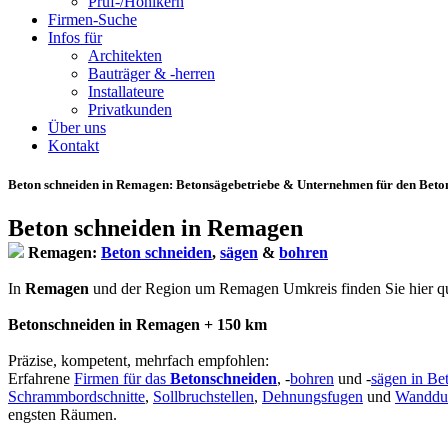
Prüf-/Hohlkern
Firmen-Suche
Infos für
Architekten
Bauträger & -herren
Installateure
Privatkunden
Über uns
Kontakt
Beton schneiden in Remagen
: Betonsägebetriebe & Unternehmen für den Beto
Beton schneiden in Remagen
Remagen:
Beton schneiden
,
sägen
&
bohren
In
Remagen
und der Region um Remagen Umkreis finden Sie hier quali
Betonschneiden in Remagen + 150 km
Präzise, kompetent, mehrfach empfohlen:
Erfahrene
Firmen für das
Betonschneiden
, -
bohren
und -
sägen in Be
Schrammbordschnitte
,
Sollbruchstellen
,
Dehnungsfugen
und
Wanddu
engsten Räumen.