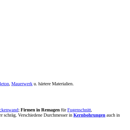
Beton
,
Mauerwerk
u. härtere Materialien.
ckenwand
;
Firmen in Remagen
für
Fugenschnitt
,
oder schräg. Verschiedene Durchmesser in
Kernbohrungen
auch in