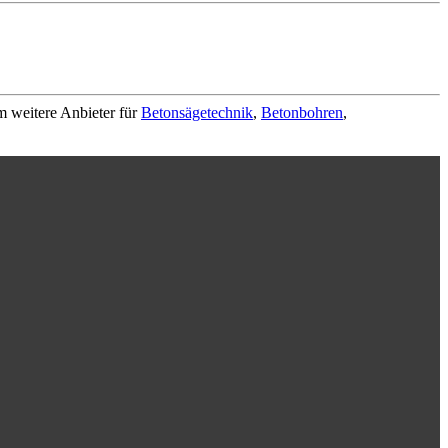
m weitere Anbieter für
Betonsägetechnik
,
Betonbohren
,