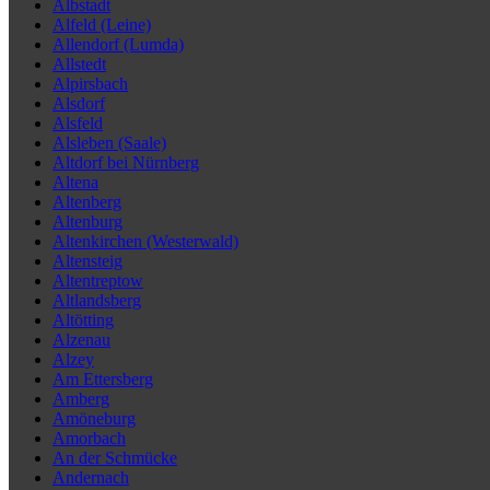
Albstadt
Alfeld (Leine)
Allendorf (Lumda)
Allstedt
Alpirsbach
Alsdorf
Alsfeld
Alsleben (Saale)
Altdorf bei Nürnberg
Altena
Altenberg
Altenburg
Altenkirchen (Westerwald)
Altensteig
Altentreptow
Altlandsberg
Altötting
Alzenau
Alzey
Am Ettersberg
Amberg
Amöneburg
Amorbach
An der Schmücke
Andernach