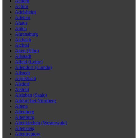
Achern
Achim
Adelsheim
Adenau
Ahaus
Ahlen
Ahrensburg
Aichach
Aichtal
Aken (Elbe)
Albstadt
Alfeld (Leine)
Allendorf (Lumda)
Allstedt
Alpirsbach
Alsdorf
Alsfeld
Alsleben (Saale)
Altdorf bei Nürnberg
Altena
Altenberg
Altenburg
Altenkirchen (Westerwald)
Altensteig
Altentreptow