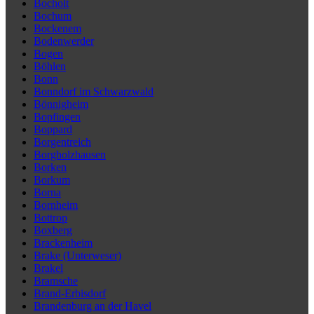
Bocholt
Bochum
Bockenem
Bodenwerder
Bogen
Böhlen
Bonn
Bonndorf im Schwarzwald
Bönnigheim
Bopfingen
Boppard
Borgentreich
Borgholzhausen
Borken
Borkum
Borna
Bornheim
Bottrop
Boxberg
Brackenheim
Brake (Unterweser)
Brakel
Bramsche
Brand-Erbisdorf
Brandenburg an der Havel