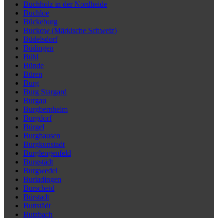
Buchholz in der Nordheide
Buchloe
Bückeburg
Buckow (Märkische Schweiz)
Büdelsdorf
Büdingen
Bühl
Bünde
Büren
Burg
Burg Stargard
Burgau
Burgbernheim
Burgdorf
Bürgel
Burghausen
Burgkunstadt
Burglengenfeld
Burgstädt
Burgwedel
Burladingen
Burscheid
Bürstadt
Buttstädt
Butzbach