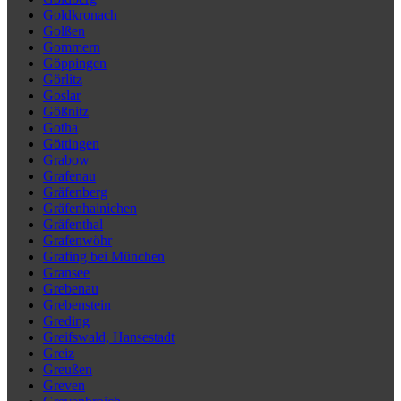
Goldkronach
Golßen
Gommern
Göppingen
Görlitz
Goslar
Gößnitz
Gotha
Göttingen
Grabow
Grafenau
Gräfenberg
Gräfenhainichen
Gräfenthal
Grafenwöhr
Grafing bei München
Gransee
Grebenau
Grebenstein
Greding
Greifswald, Hansestadt
Greiz
Greußen
Greven