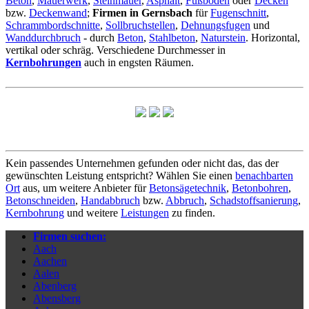
Beton
,
Mauerwerk
,
Steinmauer
,
Asphalt
,
Fußboden
oder
Decken
bzw.
Deckenwand
;
Firmen in Gernsbach
für
Fugenschnitt
,
Schrammbordschnitte
,
Sollbruchstellen
,
Dehnungsfugen
und
Wanddurchbruch
- durch
Beton
,
Stahlbeton
,
Naturstein
. Horizontal,
vertikal oder schräg. Verschiedene Durchmesser in
Kernbohrungen
auch in engsten Räumen.
Kein passendes Unternehmen gefunden oder nicht das, das der
gewünschten Leistung entspricht? Wählen Sie einen
benachbarten
Ort
aus, um weitere Anbieter für
Betonsägetechnik
,
Betonbohren
,
Betonschneiden
,
Handabbruch
bzw.
Abbruch
,
Schadstoffsanierung
,
Kernbohrung
und weitere
Leistungen
zu finden.
Firmen suchen:
Aach
Aachen
Aalen
Abenberg
Abensberg