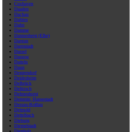
Cuxhaven
Daaden
Dachau
Dahlen
Dahn
Damme
Dannenberg (Elbe)
Dargun
Darmstadt
Dassel
Dassow
Datteln
Daun
Deggendorf
Deidesheim
Delbrück
Delitzsch
Delmenhorst
Demmin, Hansestadt
Dessau-Roßlau
Detmold
Dettelbach
Dieburg
Diemelstadt
Diepholz