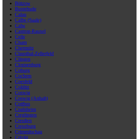
Bützow
Buxtehude
Calau
Calbe (Saale)
Calw
Castrop-Rauxel
Celle
Cham
Chemnitz
Clausthal-Zellerfeld
Clingen
Cloppenburg
Coburg
Cochem
Coesfeld
Colditz
Coswig
Coswig (Anhalt)
Cottbus
Crailsheim
Creglingen
Creußen
Creuzburg
Crimmitschau
Crivitz