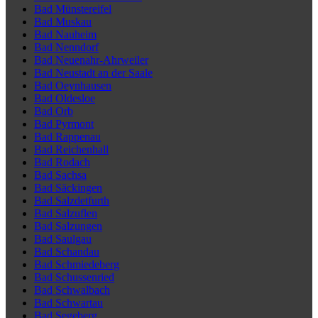
Bad Münstereifel
Bad Muskau
Bad Nauheim
Bad Nenndorf
Bad Neuenahr-Ahrweiler
Bad Neustadt an der Saale
Bad Oeynhausen
Bad Oldesloe
Bad Orb
Bad Pyrmont
Bad Rappenau
Bad Reichenhall
Bad Rodach
Bad Sachsa
Bad Säckingen
Bad Salzdetfurth
Bad Salzuflen
Bad Salzungen
Bad Saulgau
Bad Schandau
Bad Schmiedeberg
Bad Schussenried
Bad Schwalbach
Bad Schwartau
Bad Segeberg