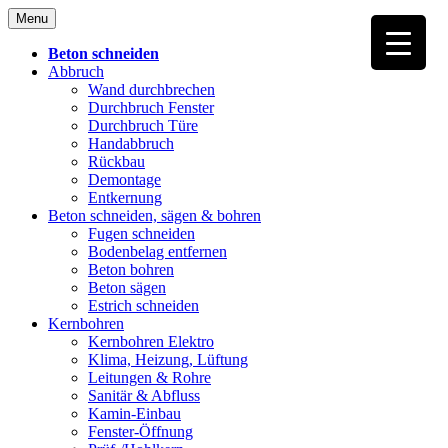
Skip
Menu
to
content
Beton schneiden
Abbruch
Wand durchbrechen
Durchbruch Fenster
Durchbruch Türe
Handabbruch
Rückbau
Demontage
Entkernung
Beton schneiden, sägen & bohren
Fugen schneiden
Bodenbelag entfernen
Beton bohren
Beton sägen
Estrich schneiden
Kernbohren
Kernbohren Elektro
Klima, Heizung, Lüftung
Leitungen & Rohre
Sanitär & Abfluss
Kamin-Einbau
Fenster-Öffnung