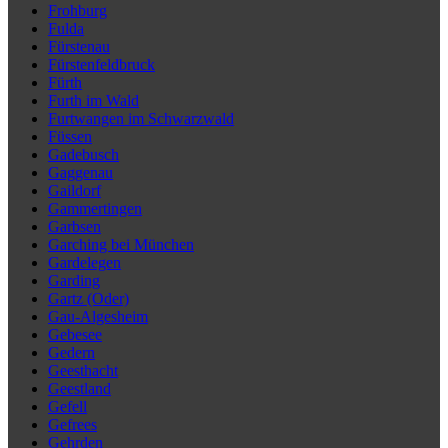
Frohburg
Fulda
Fürstenau
Fürstenfeldbruck
Fürth
Furth im Wald
Furtwangen im Schwarzwald
Füssen
Gadebusch
Gaggenau
Gaildorf
Gammertingen
Garbsen
Garching bei München
Gardelegen
Garding
Gartz (Oder)
Gau-Algesheim
Gebesee
Gedern
Geesthacht
Geestland
Gefell
Gefrees
Gehrden