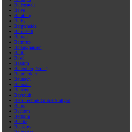
Ballenstedt
Balve
Bamberg
Barby
Bargteheide
Barmstedt
Bärnau
Barntrup
Barsinghausen
Barth
Basel
Bassum
Battenberg (Eder)
Baumholder
Baunach
Baunatal
Bautzen
Bayreuth
BBS Technik GmbH Stuttgart
Bebra
Beckum
Bedburg
Beelitz
Beeskow