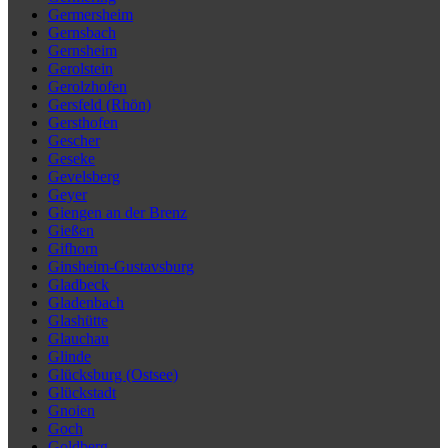
Germersheim
Gernsbach
Gernsheim
Gerolstein
Gerolzhofen
Gersfeld (Rhön)
Gersthofen
Gescher
Geseke
Gevelsberg
Geyer
Giengen an der Brenz
Gießen
Gifhorn
Ginsheim-Gustavsburg
Gladbeck
Gladenbach
Glashütte
Glauchau
Glinde
Glücksburg (Ostsee)
Glückstadt
Gnoien
Goch
Goldberg