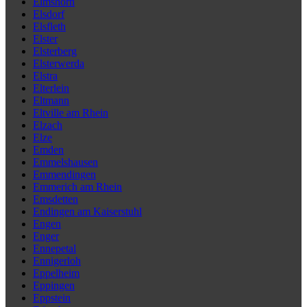
Elmshorn
Elsdorf
Elsfleth
Elster
Elsterberg
Elsterwerda
Elstra
Elterlein
Eltmann
Eltville am Rhein
Elzach
Elze
Emden
Emmelshausen
Emmendingen
Emmerich am Rhein
Emsdetten
Endingen am Kaiserstuhl
Engen
Enger
Ennepetal
Ennigerloh
Eppelheim
Eppingen
Eppstein