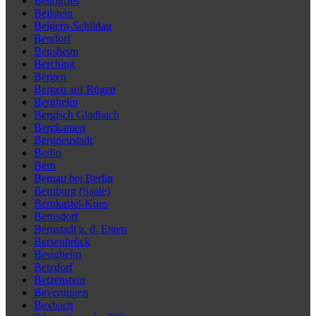
Beilngries
Beilstein
Belgern-Schildau
Bendorf
Bensheim
Berching
Bergen
Bergen auf Rügen
Bergheim
Bergisch Gladbach
Bergkamen
Bergneustadt
Berlin
Bern
Bernau bei Berlin
Bernburg (Saale)
Bernkastel-Kues
Bernsdorf
Bernstadt a. d. Eigen
Bersenbrück
Besigheim
Betzdorf
Betzenstein
Beverungen
Bexbach