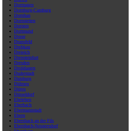
Dormagen
Dornburg-Camburg
Dornhan
Dornstetten
Dorsten
Dortmund
Dosse
Dransfeld
Drebkau
Dreieich
Drensteinfurt
Dresden
Drolshagen
Duderstadt
Duisburg
Dülmen
Düren
Düsseldorf
Ebeleben
Eberbach
Ebermannstadt
Ebern
Ebersbach an der Fils
Ebersbach-Neugersdorf