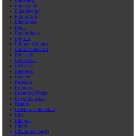
Ebersberg
Eberswalde
Eckartsberga
Eckernförde
Edenkoben
Egeln
Eggenfelden
Eggesin
Ehingen (Donau)
Ehrenfriedersdorf
Eibelstadt
Eibenstock
Eichstätt
Eilenburg
Einbeck
Eisenach
Eisenberg
Eisenberg (Pfalz)
Eisenhüttenstadt
Eisfeld
Eisleben, Lutherstadt
Elbe
Ellingen
Ellrich
Ellwangen (Jagst)