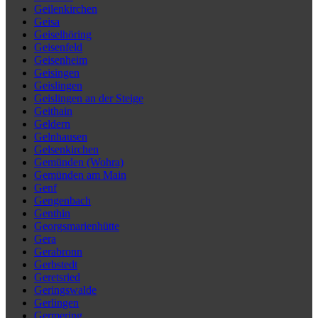
Geilenkirchen
Geisa
Geiselhöring
Geisenfeld
Geisenheim
Geisingen
Geislingen
Geislingen an der Steige
Geithain
Geldern
Gelnhausen
Gelsenkirchen
Gemünden (Wohra)
Gemünden am Main
Genf
Gengenbach
Genthin
Georgsmarienhütte
Gera
Gerabronn
Gerbstedt
Geretsried
Geringswalde
Gerlingen
Germering