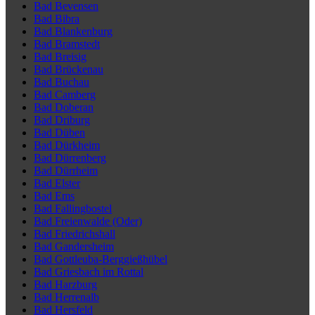
Bad Bevensen
Bad Bibra
Bad Blankenburg
Bad Bramstedt
Bad Breisig
Bad Brückenau
Bad Buchau
Bad Camberg
Bad Doberan
Bad Driburg
Bad Düben
Bad Dürkheim
Bad Dürrenberg
Bad Dürrheim
Bad Elster
Bad Ems
Bad Fallingbostel
Bad Freienwalde (Oder)
Bad Friedrichshall
Bad Gandersheim
Bad Gottleuba-Berggießhübel
Bad Griesbach im Rottal
Bad Harzburg
Bad Herrenalb
Bad Hersfeld