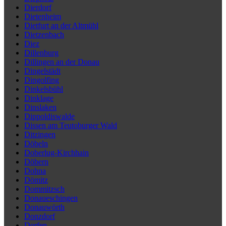
Dierdorf
Dietenheim
Dietfurt an der Altmühl
Dietzenbach
Diez
Dillenburg
Dillingen an der Donau
Dingelstädt
Dingolfing
Dinkelsbühl
Dinklage
Dinslaken
Dippoldiswalde
Dissen am Teutoburger Wald
Ditzingen
Döbeln
Doberlug-Kirchhain
Döbern
Dohna
Dömitz
Dommitzsch
Donaueschingen
Donauwörth
Donzdorf
Dorfen