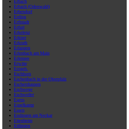
Erbach
Erbach (Odenwald)
Erbendorf
Erding
Erftstadt
Erfurt
Erkelenz
Erkner
Erkrath
Erlangen
Erlenbach am Main
Erlensee
Erwitte
Erzgeb.
Eschborn
Eschenbach in der Oberpfalz
Eschershausen
Eschwege
Eschweiler
Esens
Espelkamp
Essen
Esslingen am Neckar
Ettenheim
Ettlingen