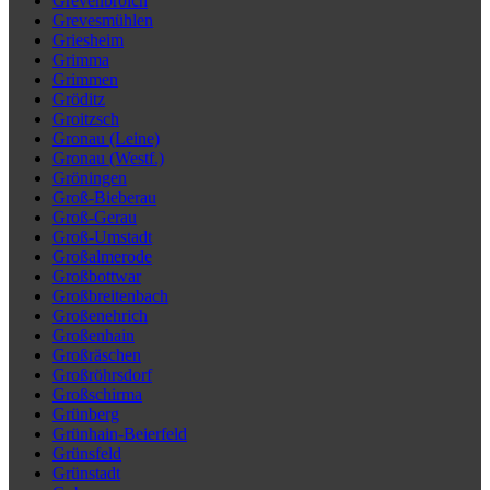
Grevenbroich
Grevesmühlen
Griesheim
Grimma
Grimmen
Gröditz
Groitzsch
Gronau (Leine)
Gronau (Westf.)
Gröningen
Groß-Bieberau
Groß-Gerau
Groß-Umstadt
Großalmerode
Großbottwar
Großbreitenbach
Großenehrich
Großenhain
Großräschen
Großröhrsdorf
Großschirma
Grünberg
Grünhain-Beierfeld
Grünsfeld
Grünstadt