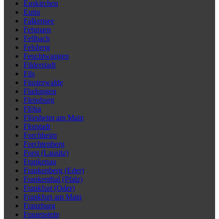
Euskirchen
Eutin
Falkensee
Fehmarn
Fellbach
Felsberg
Feuchtwangen
Filderstadt
Fils
Finsterwalde
Fladungen
Flensburg
Flöha
Flörsheim am Main
Florstadt
Forchheim
Forchtenberg
Forst (Lausitz)
Frankenau
Frankenberg (Eder)
Frankenthal (Pfalz)
Frankfurt (Oder)
Frankfurt am Main
Franzburg
Frauenstein