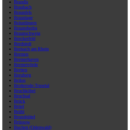
Brandis
Braubach
Braunfels
Braunlage
Bräunlingen
Braunsbedra
Braunschweig
Breckerfeld
Bredstedt
Breisach am Rhein
Bremen
Bremerhaven
Bremervörde
Bretten
Breuberg
Brilon
Brotterode-Trusetal
Bruchköbel
Bruchsal
Brück
Brüel
Brühl
Brunsbüttel
Brüssow
Buchen (Odenwald)