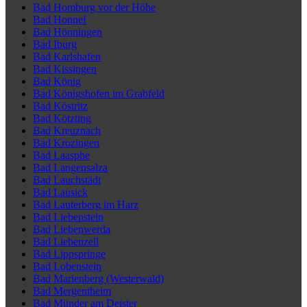
Bad Homburg vor der Höhe
Bad Honnef
Bad Hönningen
Bad Iburg
Bad Karlshafen
Bad Kissingen
Bad König
Bad Königshofen im Grabfeld
Bad Köstritz
Bad Kötzting
Bad Kreuznach
Bad Krozingen
Bad Laasphe
Bad Langensalza
Bad Lauchstädt
Bad Lausick
Bad Lauterberg im Harz
Bad Liebenstein
Bad Liebenwerda
Bad Liebenzell
Bad Lippspringe
Bad Lobenstein
Bad Marienberg (Westerwald)
Bad Mergentheim
Bad Münder am Deister