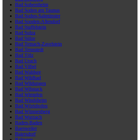
Bad Sobernheim
Bad Soden am Taunus
Bad Soden-Salmünster
Bad Sooden-Allendorf
Bad Staffelstein
Bad Sulza
Bad Sülze
Bad Teinach-Zavelstein
Bad Tennstedt
Bad Tölz
Bad Urach
Bad Vilbel
Bad Waldsee
Bad Wildbad
Bad Wildungen
Bad Wilsnack
Bad Wimpfen
Bad Windsheim
Bad Wörishofen
Bad Wünnenberg
Bad Wurzach
Baden-Baden
Baesweiler
Baiersdorf
Balingen