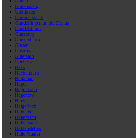
Guben
Gudensberg
Güglingen
Gummersbach
Gundelfingen an der Donau
Gundelsheim
Günzburg
Gunzenhausen
Güsten
Güstrow
Gütersloh
Gützkow
Haan
Hachenburg
Hadamar
Hagen
Hagenbach
Hagenow
Haiger
Haigerloch
Hainichen
Haiterbach
Halberstadt
Haldensleben
Halle (Saale)