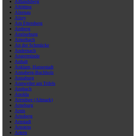
Altlandsberg
Altötting
Alzenau
Alzey
Am Ettersberg
Amberg
Amöneburg
Amorbach
An der Schmücke
Andernach
Angermünde
Anhalt
Anklam, Hansestadt
Annaberg-Buchholz
Annaburg
Annweiler am Trifels
Ansbach
Apolda
Arendsee (Altmark)
Arneburg
Arnis
Arnsberg
Arnstadt
Arnstein
Artern