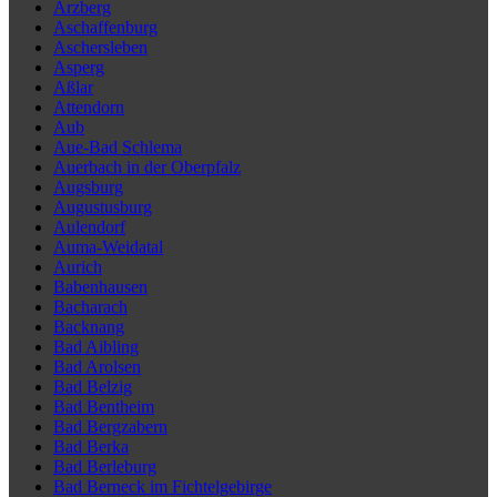
Arzberg
Aschaffenburg
Aschersleben
Asperg
Aßlar
Attendorn
Aub
Aue-Bad Schlema
Auerbach in der Oberpfalz
Augsburg
Augustusburg
Aulendorf
Auma-Weidatal
Aurich
Babenhausen
Bacharach
Backnang
Bad Aibling
Bad Arolsen
Bad Belzig
Bad Bentheim
Bad Bergzabern
Bad Berka
Bad Berleburg
Bad Berneck im Fichtelgebirge