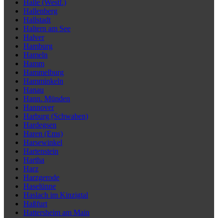
Halle (Westf.)
Hallenberg
Hallstadt
Haltern am See
Halver
Hamburg
Hameln
Hamm
Hammelburg
Hamminkeln
Hanau
Hann. Münden
Hannover
Harburg (Schwaben)
Hardegsen
Haren (Ems)
Harsewinkel
Hartenstein
Hartha
Harz
Harzgerode
Haselünne
Haslach im Kinzigtal
Haßfurt
Hattersheim am Main