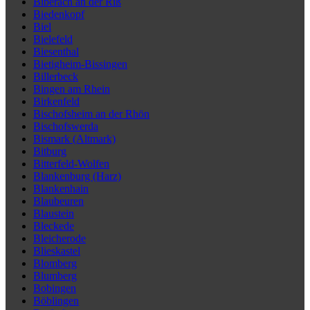
Biberach an der Riß
Biedenkopf
Biel
Bielefeld
Biesenthal
Bietigheim-Bissingen
Billerbeck
Bingen am Rhein
Birkenfeld
Bischofsheim an der Rhön
Bischofswerda
Bismark (Altmark)
Bitburg
Bitterfeld-Wolfen
Blankenburg (Harz)
Blankenhain
Blaubeuren
Blaustein
Bleckede
Bleicherode
Blieskastel
Blomberg
Blumberg
Bobingen
Böblingen