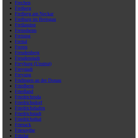
Frechen
Freiberg
Freiberg am Neckar
Freiburg im Breisgau
Freilassing
Freinsheim
Freising
Freital
Freren
Freudenberg
Freudenstadt
Freyburg (Unstrut)
Freystadt
Freyung
Fridingen an der Donau
Friedberg
Friedland
Friedrichroda
Friedrichsdorf
Friedrichshafen
Friedrichstadt
Friedrichsthal
Friesack
Friesoythe
Fritzlar