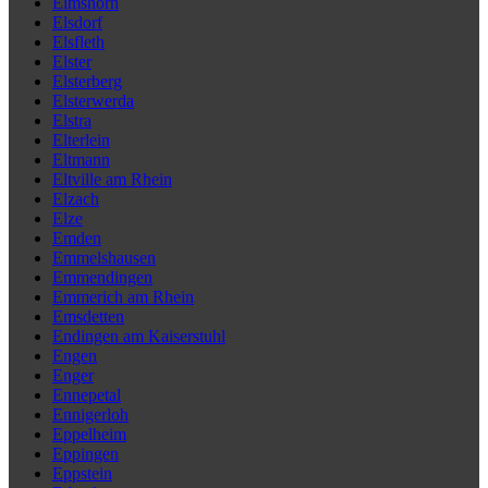
Elmshorn
Elsdorf
Elsfleth
Elster
Elsterberg
Elsterwerda
Elstra
Elterlein
Eltmann
Eltville am Rhein
Elzach
Elze
Emden
Emmelshausen
Emmendingen
Emmerich am Rhein
Emsdetten
Endingen am Kaiserstuhl
Engen
Enger
Ennepetal
Ennigerloh
Eppelheim
Eppingen
Eppstein