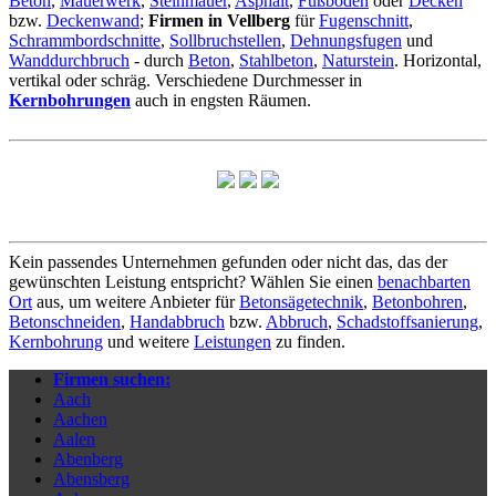
Beton
,
Mauerwerk
,
Steinmauer
,
Asphalt
,
Fußboden
oder
Decken
bzw.
Deckenwand
;
Firmen in Vellberg
für
Fugenschnitt
,
Schrammbordschnitte
,
Sollbruchstellen
,
Dehnungsfugen
und
Wanddurchbruch
- durch
Beton
,
Stahlbeton
,
Naturstein
. Horizontal,
vertikal oder schräg. Verschiedene Durchmesser in
Kernbohrungen
auch in engsten Räumen.
Kein passendes Unternehmen gefunden oder nicht das, das der
gewünschten Leistung entspricht? Wählen Sie einen
benachbarten
Ort
aus, um weitere Anbieter für
Betonsägetechnik
,
Betonbohren
,
Betonschneiden
,
Handabbruch
bzw.
Abbruch
,
Schadstoffsanierung
,
Kernbohrung
und weitere
Leistungen
zu finden.
Firmen suchen:
Aach
Aachen
Aalen
Abenberg
Abensberg