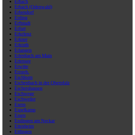
Erbach
Erbach (Odenwald)
Erbendorf
Erding
Erftstadt
Erfurt
Erkelenz
Erkner
Erkrath
Erlangen
Erlenbach am Main
Erlensee
Erwitte
Erzgeb.
Eschborn
Eschenbach in der Oberpfalz
Eschershausen
Eschwege
Eschweiler
Esens
Espelkamp
Essen
Esslingen am Neckar
Ettenheim
Ettlingen