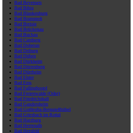
Bad Bevensen
Bad Bibra
Bad Blankenburg
Bad Bramstedt
Bad Breisig
Bad Brückenau
Bad Buchau
Bad Camberg
Bad Doberan
Bad Driburg
Bad Düben
Bad Dürkheim
Bad Dürrenberg
Bad Dürrheim
Bad Elster
Bad Ems
Bad Fallingbostel
Bad Freienwalde (Oder)
Bad Friedrichshall
Bad Gandersheim
Bad Gottleuba-Berggießhübel
Bad Griesbach im Rottal
Bad Harzburg
Bad Herrenalb
Bad Hersfeld