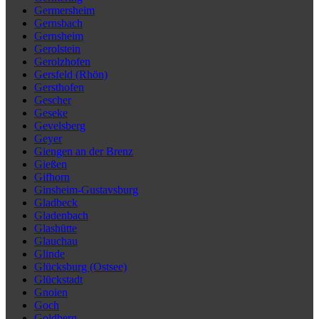
Germersheim
Gernsbach
Gernsheim
Gerolstein
Gerolzhofen
Gersfeld (Rhön)
Gersthofen
Gescher
Geseke
Gevelsberg
Geyer
Giengen an der Brenz
Gießen
Gifhorn
Ginsheim-Gustavsburg
Gladbeck
Gladenbach
Glashütte
Glauchau
Glinde
Glücksburg (Ostsee)
Glückstadt
Gnoien
Goch
Goldberg