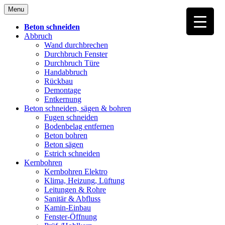
Skip
Menu
to
content
Beton schneiden
Abbruch
Wand durchbrechen
Durchbruch Fenster
Durchbruch Türe
Handabbruch
Rückbau
Demontage
Entkernung
Beton schneiden, sägen & bohren
Fugen schneiden
Bodenbelag entfernen
Beton bohren
Beton sägen
Estrich schneiden
Kernbohren
Kernbohren Elektro
Klima, Heizung, Lüftung
Leitungen & Rohre
Sanitär & Abfluss
Kamin-Einbau
Fenster-Öffnung