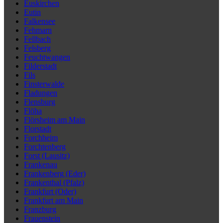
Euskirchen
Eutin
Falkensee
Fehmarn
Fellbach
Felsberg
Feuchtwangen
Filderstadt
Fils
Finsterwalde
Fladungen
Flensburg
Flöha
Flörsheim am Main
Florstadt
Forchheim
Forchtenberg
Forst (Lausitz)
Frankenau
Frankenberg (Eder)
Frankenthal (Pfalz)
Frankfurt (Oder)
Frankfurt am Main
Franzburg
Frauenstein