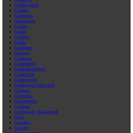
Goldkronach
Golßen
Gommern
Göppingen
Görlitz
Goslar
Gößnitz
Gotha
Göttingen
Grabow
Grafenau
Gräfenberg
Gräfenhainichen
Gräfenthal
Grafenwöhr
Grafing bei München
Gransee
Grebenau
Grebenstein
Greding
Greifswald, Hansestadt
Greiz
Greußen
Greven