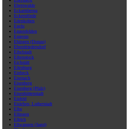
Ebersberg
Eberswalde
Eckartsberga
Eckernförde
Edenkoben
Egeln
Eggenfelden
Eggesin
Ehingen (Donau)
Ehrenfriedersdorf
Eibelstadt
Eibenstock
Eichstätt
Eilenburg
Einbeck
Eisenach
Eisenberg
Eisenberg (Pfalz)
Eisenhüttenstadt
Eisfeld
Eisleben, Lutherstadt
Elbe
Ellingen
Ellrich
Ellwangen (Jagst)