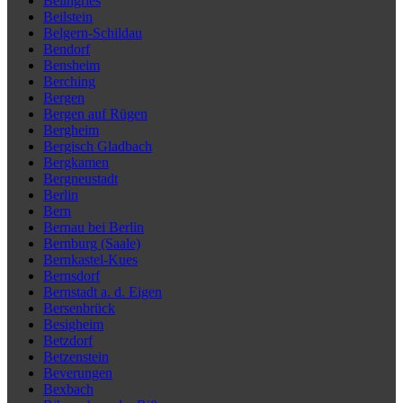
Beilngries
Beilstein
Belgern-Schildau
Bendorf
Bensheim
Berching
Bergen
Bergen auf Rügen
Bergheim
Bergisch Gladbach
Bergkamen
Bergneustadt
Berlin
Bern
Bernau bei Berlin
Bernburg (Saale)
Bernkastel-Kues
Bernsdorf
Bernstadt a. d. Eigen
Bersenbrück
Besigheim
Betzdorf
Betzenstein
Beverungen
Bexbach