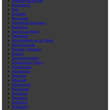
Biberach an der Riß
Biedenkopf
Biel
Bielefeld
Biesenthal
Bietigheim-Bissingen
Billerbeck
Bingen am Rhein
Birkenfeld
Bischofsheim an der Rhön
Bischofswerda
Bismark (Altmark)
Bitburg
Bitterfeld-Wolfen
Blankenburg (Harz)
Blankenhain
Blaubeuren
Blaustein
Bleckede
Bleicherode
Blieskastel
Blomberg
Blumberg
Bobingen
Böblingen