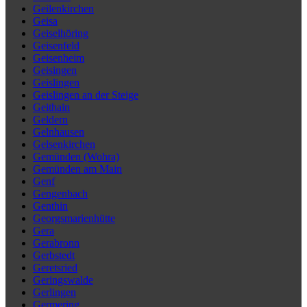
Geilenkirchen
Geisa
Geiselhöring
Geisenfeld
Geisenheim
Geisingen
Geislingen
Geislingen an der Steige
Geithain
Geldern
Gelnhausen
Gelsenkirchen
Gemünden (Wohra)
Gemünden am Main
Genf
Gengenbach
Genthin
Georgsmarienhütte
Gera
Gerabronn
Gerbstedt
Geretsried
Geringswalde
Gerlingen
Germering