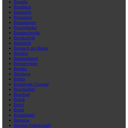
Brandis
Braubach
Braunfels
Braunlage
Bräunlingen
Braunsbedra
Braunschweig
Breckerfeld
Bredstedt
Breisach am Rhein
Bremen
Bremerhaven
Bremervörde
Bretten
Breuberg
Brilon
Brotterode-Trusetal
Bruchköbel
Bruchsal
Brück
Brüel
Brühl
Brunsbüttel
Brüssow
Buchen (Odenwald)