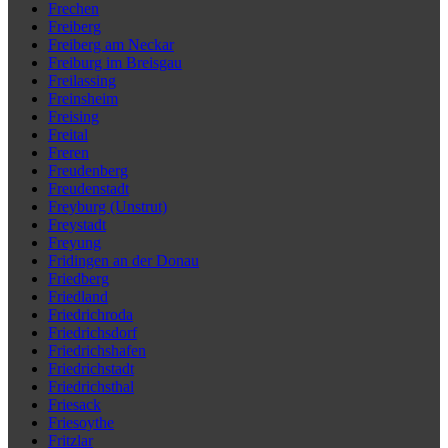
Frechen
Freiberg
Freiberg am Neckar
Freiburg im Breisgau
Freilassing
Freinsheim
Freising
Freital
Freren
Freudenberg
Freudenstadt
Freyburg (Unstrut)
Freystadt
Freyung
Fridingen an der Donau
Friedberg
Friedland
Friedrichroda
Friedrichsdorf
Friedrichshafen
Friedrichstadt
Friedrichsthal
Friesack
Friesoythe
Fritzlar