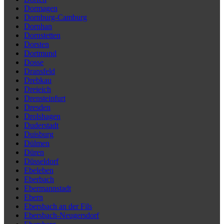
Dormagen
Dornburg-Camburg
Dornhan
Dornstetten
Dorsten
Dortmund
Dosse
Dransfeld
Drebkau
Dreieich
Drensteinfurt
Dresden
Drolshagen
Duderstadt
Duisburg
Dülmen
Düren
Düsseldorf
Ebeleben
Eberbach
Ebermannstadt
Ebern
Ebersbach an der Fils
Ebersbach-Neugersdorf