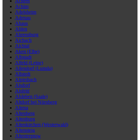
Achern
Achim
Adelsheim
Adenau
Ahaus
Ahlen
Ahrensburg
Aichach
Aichtal
Aken (Elbe)
Albstadt
Alfeld (Leine)
Allendorf (Lumda)
Allstedt
Alpirsbach
Alsdorf
Alsfeld
Alsleben (Saale)
Altdorf bei Nürnberg
Altena
Altenberg
Altenburg
Altenkirchen (Westerwald)
Altensteig
Altentreptow