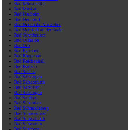
Bad Münstereifel
Bad Muskau
Bad Nauheim
Bad Nenndorf
Bad Neuenahr-Ahrweiler
Bad Neustadt an der Saale
Bad Oeynhausen
Bad Oldesloe
Bad Orb
Bad Pyrmont
Bad Rappenau
Bad Reichenhall
Bad Rodach
Bad Sachsa
Bad Säckingen
Bad Salzdetfurth
Bad Salzuflen
Bad Salzungen
Bad Saulgau
Bad Schandau
Bad Schmiedeberg
Bad Schussenried
Bad Schwalbach
Bad Schwartau
Bad Segeberg