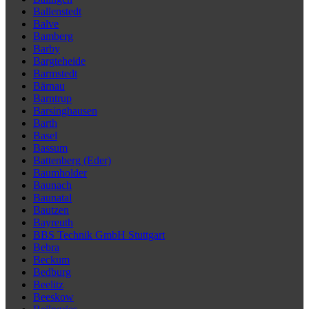
Ballenstedt
Balve
Bamberg
Barby
Bargteheide
Barmstedt
Bärnau
Barntrup
Barsinghausen
Barth
Basel
Bassum
Battenberg (Eder)
Baumholder
Baunach
Baunatal
Bautzen
Bayreuth
BBS Technik GmbH Stuttgart
Bebra
Beckum
Bedburg
Beelitz
Beeskow