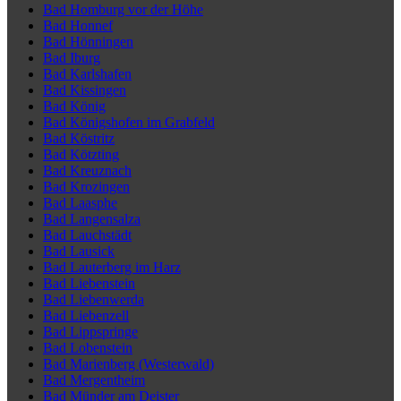
Bad Homburg vor der Höhe
Bad Honnef
Bad Hönningen
Bad Iburg
Bad Karlshafen
Bad Kissingen
Bad König
Bad Königshofen im Grabfeld
Bad Köstritz
Bad Kötzting
Bad Kreuznach
Bad Krozingen
Bad Laasphe
Bad Langensalza
Bad Lauchstädt
Bad Lausick
Bad Lauterberg im Harz
Bad Liebenstein
Bad Liebenwerda
Bad Liebenzell
Bad Lippspringe
Bad Lobenstein
Bad Marienberg (Westerwald)
Bad Mergentheim
Bad Münder am Deister