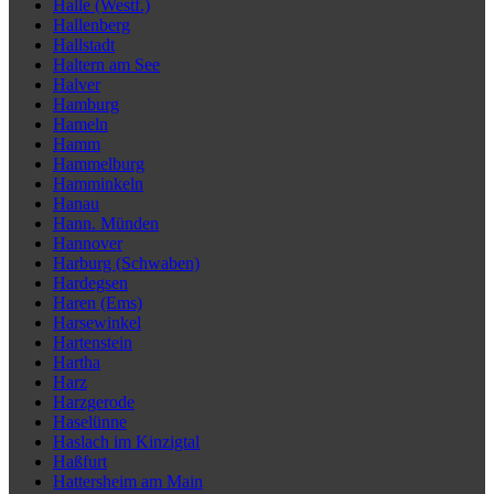
Halle (Westf.)
Hallenberg
Hallstadt
Haltern am See
Halver
Hamburg
Hameln
Hamm
Hammelburg
Hamminkeln
Hanau
Hann. Münden
Hannover
Harburg (Schwaben)
Hardegsen
Haren (Ems)
Harsewinkel
Hartenstein
Hartha
Harz
Harzgerode
Haselünne
Haslach im Kinzigtal
Haßfurt
Hattersheim am Main