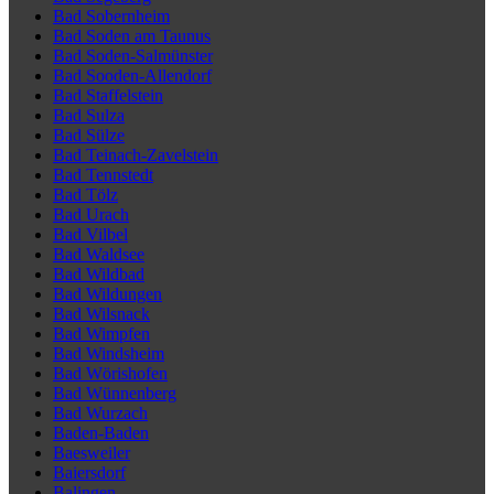
Bad Sobernheim
Bad Soden am Taunus
Bad Soden-Salmünster
Bad Sooden-Allendorf
Bad Staffelstein
Bad Sulza
Bad Sülze
Bad Teinach-Zavelstein
Bad Tennstedt
Bad Tölz
Bad Urach
Bad Vilbel
Bad Waldsee
Bad Wildbad
Bad Wildungen
Bad Wilsnack
Bad Wimpfen
Bad Windsheim
Bad Wörishofen
Bad Wünnenberg
Bad Wurzach
Baden-Baden
Baesweiler
Baiersdorf
Balingen