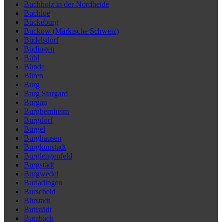
Buchholz in der Nordheide
Buchloe
Bückeburg
Buckow (Märkische Schweiz)
Büdelsdorf
Büdingen
Bühl
Bünde
Büren
Burg
Burg Stargard
Burgau
Burgbernheim
Burgdorf
Bürgel
Burghausen
Burgkunstadt
Burglengenfeld
Burgstädt
Burgwedel
Burladingen
Burscheid
Bürstadt
Buttstädt
Butzbach