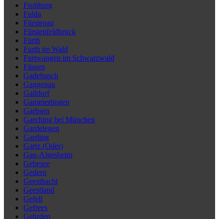
Frohburg
Fulda
Fürstenau
Fürstenfeldbruck
Fürth
Furth im Wald
Furtwangen im Schwarzwald
Füssen
Gadebusch
Gaggenau
Gaildorf
Gammertingen
Garbsen
Garching bei München
Gardelegen
Garding
Gartz (Oder)
Gau-Algesheim
Gebesee
Gedern
Geesthacht
Geestland
Gefell
Gefrees
Gehrden