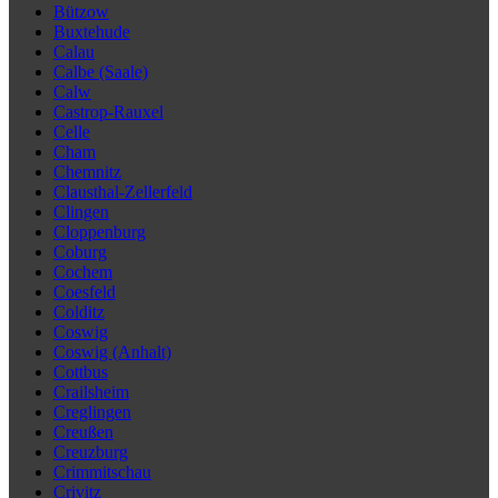
Bützow
Buxtehude
Calau
Calbe (Saale)
Calw
Castrop-Rauxel
Celle
Cham
Chemnitz
Clausthal-Zellerfeld
Clingen
Cloppenburg
Coburg
Cochem
Coesfeld
Colditz
Coswig
Coswig (Anhalt)
Cottbus
Crailsheim
Creglingen
Creußen
Creuzburg
Crimmitschau
Crivitz