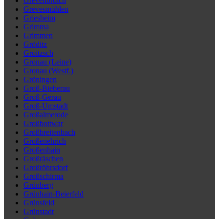
Grevenbroich
Grevesmühlen
Griesheim
Grimma
Grimmen
Gröditz
Groitzsch
Gronau (Leine)
Gronau (Westf.)
Gröningen
Groß-Bieberau
Groß-Gerau
Groß-Umstadt
Großalmerode
Großbottwar
Großbreitenbach
Großenehrich
Großenhain
Großräschen
Großröhrsdorf
Großschirma
Grünberg
Grünhain-Beierfeld
Grünsfeld
Grünstadt