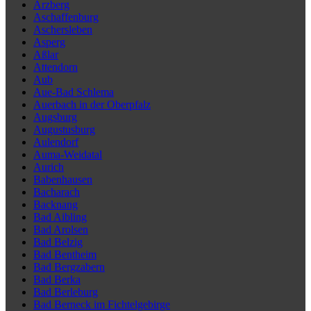
Arzberg
Aschaffenburg
Aschersleben
Asperg
Aßlar
Attendorn
Aub
Aue-Bad Schlema
Auerbach in der Oberpfalz
Augsburg
Augustusburg
Aulendorf
Auma-Weidatal
Aurich
Babenhausen
Bacharach
Backnang
Bad Aibling
Bad Arolsen
Bad Belzig
Bad Bentheim
Bad Bergzabern
Bad Berka
Bad Berleburg
Bad Berneck im Fichtelgebirge