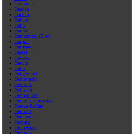
Cuxhaven
Daaden
Dachau
Dahlen
Dahn
Damme
Dannenberg (Elbe)
Dargun
Darmstadt
Dassel
Dassow
Datteln
Daun
Deggendorf
Deidesheim
Delbrück
Delitzsch
Delmenhorst
Demmin, Hansestadt
Dessau-Roßlau
Detmold
Dettelbach
Dieburg
Diemelstadt
Diepholz