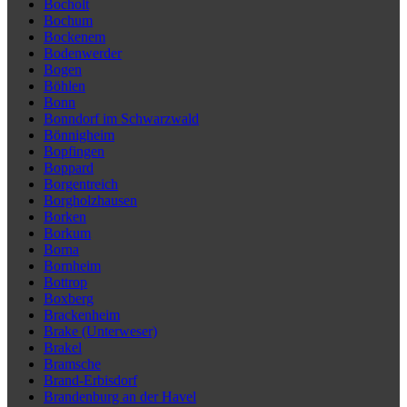
Bocholt
Bochum
Bockenem
Bodenwerder
Bogen
Böhlen
Bonn
Bonndorf im Schwarzwald
Bönnigheim
Bopfingen
Boppard
Borgentreich
Borgholzhausen
Borken
Borkum
Borna
Bornheim
Bottrop
Boxberg
Brackenheim
Brake (Unterweser)
Brakel
Bramsche
Brand-Erbisdorf
Brandenburg an der Havel