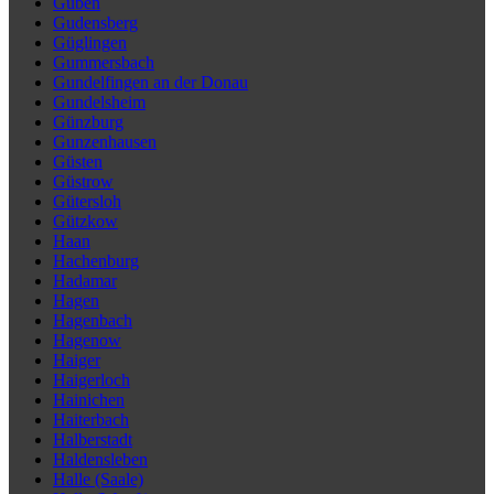
Guben
Gudensberg
Güglingen
Gummersbach
Gundelfingen an der Donau
Gundelsheim
Günzburg
Gunzenhausen
Güsten
Güstrow
Gütersloh
Gützkow
Haan
Hachenburg
Hadamar
Hagen
Hagenbach
Hagenow
Haiger
Haigerloch
Hainichen
Haiterbach
Halberstadt
Haldensleben
Halle (Saale)