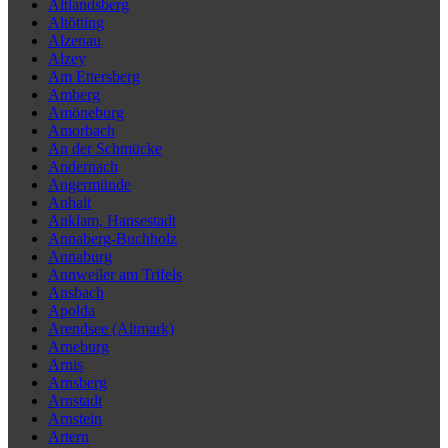
Altlandsberg
Altötting
Alzenau
Alzey
Am Ettersberg
Amberg
Amöneburg
Amorbach
An der Schmücke
Andernach
Angermünde
Anhalt
Anklam, Hansestadt
Annaberg-Buchholz
Annaburg
Annweiler am Trifels
Ansbach
Apolda
Arendsee (Altmark)
Arneburg
Arnis
Arnsberg
Arnstadt
Arnstein
Artern