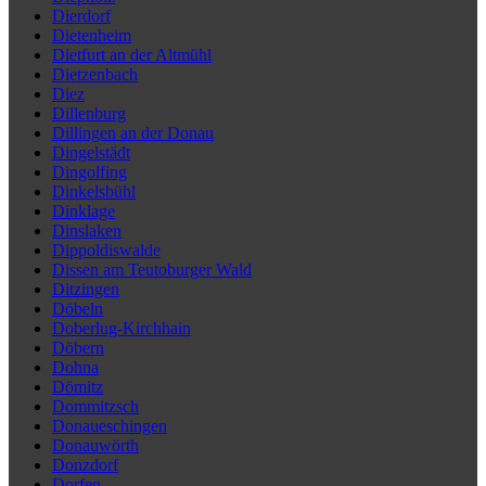
Dierdorf
Dietenheim
Dietfurt an der Altmühl
Dietzenbach
Diez
Dillenburg
Dillingen an der Donau
Dingelstädt
Dingolfing
Dinkelsbühl
Dinklage
Dinslaken
Dippoldiswalde
Dissen am Teutoburger Wald
Ditzingen
Döbeln
Doberlug-Kirchhain
Döbern
Dohna
Dömitz
Dommitzsch
Donaueschingen
Donauwörth
Donzdorf
Dorfen