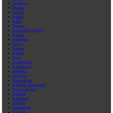
Cuxhaven
Daaden
Dachau
Dahlen
Dahn
Damme
Dannenberg (Elbe)
Dargun
Darmstadt
Dassel
Dassow
Datteln
Daun
Deggendorf
Deidesheim
Delbrück
Delitzsch
Delmenhorst
Demmin, Hansestadt
Dessau-Roßlau
Detmold
Dettelbach
Dieburg
Diemelstadt
Diepholz