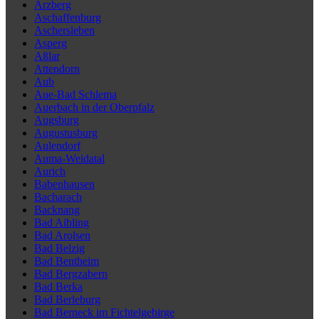
Arzberg
Aschaffenburg
Aschersleben
Asperg
Aßlar
Attendorn
Aub
Aue-Bad Schlema
Auerbach in der Oberpfalz
Augsburg
Augustusburg
Aulendorf
Auma-Weidatal
Aurich
Babenhausen
Bacharach
Backnang
Bad Aibling
Bad Arolsen
Bad Belzig
Bad Bentheim
Bad Bergzabern
Bad Berka
Bad Berleburg
Bad Berneck im Fichtelgebirge