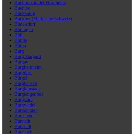
Buchholz in der Nordheide
Buchloe
Bückeburg
Buckow (Märkische Schweiz)
Büdelsdorf
Büdingen
Bühl
Bünde
Büren
Burg
Burg Stargard
Burgau
Burgbernheim
Burgdorf
Bürgel
Burghausen
Burgkunstadt
Burglengenfeld
Burgstädt
Burgwedel
Burladingen
Burscheid
Bürstadt
Buttstädt
Butzbach