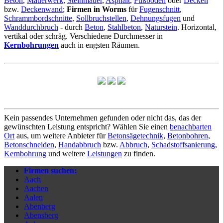
Beton
,
Mauerwerk
,
Steinmauer
,
Asphalt
,
Fußboden
oder
Decken
bzw.
Deckenwand
;
Firmen in Worms
für
Fugenschnitt
,
Schrammbordschnitte
,
Sollbruchstellen
,
Dehnungsfugen
und
Wanddurchbruch
- durch
Beton
,
Stahlbeton
,
Naturstein
. Horizontal,
vertikal oder schräg. Verschiedene Durchmesser in
Kernbohrungen
auch in engsten Räumen.
Kein passendes Unternehmen gefunden oder nicht das, das der
gewünschten Leistung entspricht? Wählen Sie einen
benachbarten
Ort
aus, um weitere Anbieter für
Betonsägetechnik
,
Betonbohren
,
Betonschneiden
,
Handabbruch
bzw.
Abbruch
,
Schadstoffsanierung
,
Kernbohrung
und weitere
Leistungen
zu finden.
Firmen suchen:
Aach
Aachen
Aalen
Abenberg
Abensberg