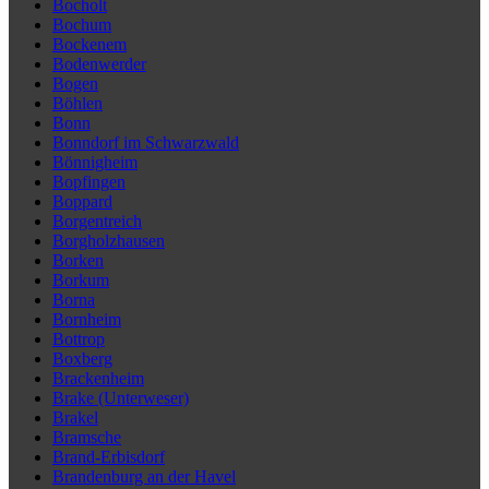
Bocholt
Bochum
Bockenem
Bodenwerder
Bogen
Böhlen
Bonn
Bonndorf im Schwarzwald
Bönnigheim
Bopfingen
Boppard
Borgentreich
Borgholzhausen
Borken
Borkum
Borna
Bornheim
Bottrop
Boxberg
Brackenheim
Brake (Unterweser)
Brakel
Bramsche
Brand-Erbisdorf
Brandenburg an der Havel