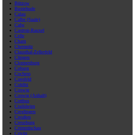
Bützow
Buxtehude
Calau
Calbe (Saale)
Calw
Castrop-Rauxel
Celle
Cham
Chemnitz
Clausthal-Zellerfeld
Clingen
Cloppenburg
Coburg
Cochem
Coesfeld
Colditz
Coswig
Coswig (Anhalt)
Cottbus
Crailsheim
Creglingen
Creußen
Creuzburg
Crimmitschau
Crivitz