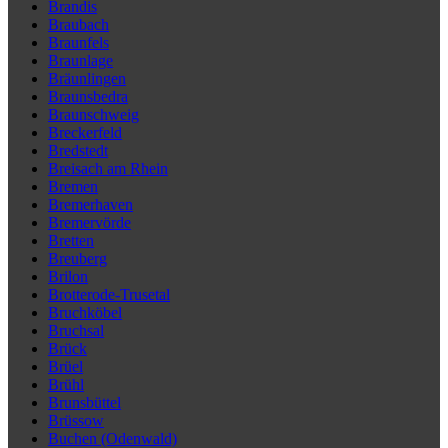
Brandis
Braubach
Braunfels
Braunlage
Bräunlingen
Braunsbedra
Braunschweig
Breckerfeld
Bredstedt
Breisach am Rhein
Bremen
Bremerhaven
Bremervörde
Bretten
Breuberg
Brilon
Brotterode-Trusetal
Bruchköbel
Bruchsal
Brück
Brüel
Brühl
Brunsbüttel
Brüssow
Buchen (Odenwald)