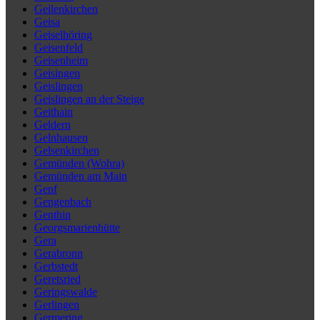
Geilenkirchen
Geisa
Geiselhöring
Geisenfeld
Geisenheim
Geisingen
Geislingen
Geislingen an der Steige
Geithain
Geldern
Gelnhausen
Gelsenkirchen
Gemünden (Wohra)
Gemünden am Main
Genf
Gengenbach
Genthin
Georgsmarienhütte
Gera
Gerabronn
Gerbstedt
Geretsried
Geringswalde
Gerlingen
Germering