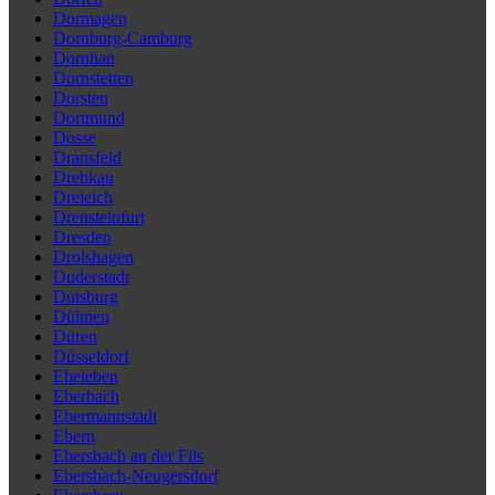
Dormagen
Dornburg-Camburg
Dornhan
Dornstetten
Dorsten
Dortmund
Dosse
Dransfeld
Drebkau
Dreieich
Drensteinfurt
Dresden
Drolshagen
Duderstadt
Duisburg
Dülmen
Düren
Düsseldorf
Ebeleben
Eberbach
Ebermannstadt
Ebern
Ebersbach an der Fils
Ebersbach-Neugersdorf