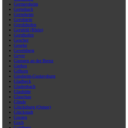
Germersheim
Gernsbach
Gernsheim
Gerolstein
Gerolzhofen
Gersfeld (Rhön)
Gersthofen
Gescher
Geseke
Gevelsberg
Geyer
Giengen an der Brenz
Gießen
Gifhorn
Ginsheim-Gustavsburg
Gladbeck
Gladenbach
Glashütte
Glauchau
Glinde
Glücksburg (Ostsee)
Glückstadt
Gnoien
Goch
Goldberg