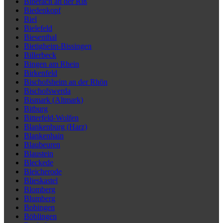
Biberach an der Riß
Biedenkopf
Biel
Bielefeld
Biesenthal
Bietigheim-Bissingen
Billerbeck
Bingen am Rhein
Birkenfeld
Bischofsheim an der Rhön
Bischofswerda
Bismark (Altmark)
Bitburg
Bitterfeld-Wolfen
Blankenburg (Harz)
Blankenhain
Blaubeuren
Blaustein
Bleckede
Bleicherode
Blieskastel
Blomberg
Blumberg
Bobingen
Böblingen