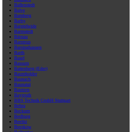
Ballenstedt
Balve
Bamberg
Barby
Bargteheide
Barmstedt
Bärnau
Barntrup
Barsinghausen
Barth
Basel
Bassum
Battenberg (Eder)
Baumholder
Baunach
Baunatal
Bautzen
Bayreuth
BBS Technik GmbH Stuttgart
Bebra
Beckum
Bedburg
Beelitz
Beeskow