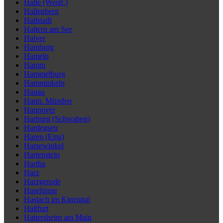
Halle (Westf.)
Hallenberg
Hallstadt
Haltern am See
Halver
Hamburg
Hameln
Hamm
Hammelburg
Hamminkeln
Hanau
Hann. Münden
Hannover
Harburg (Schwaben)
Hardegsen
Haren (Ems)
Harsewinkel
Hartenstein
Hartha
Harz
Harzgerode
Haselünne
Haslach im Kinzigtal
Haßfurt
Hattersheim am Main