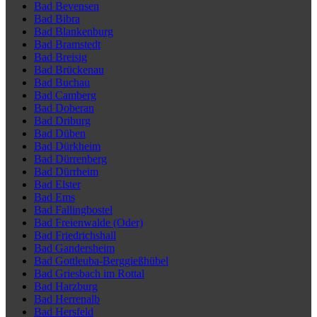
Bad Bevensen
Bad Bibra
Bad Blankenburg
Bad Bramstedt
Bad Breisig
Bad Brückenau
Bad Buchau
Bad Camberg
Bad Doberan
Bad Driburg
Bad Düben
Bad Dürkheim
Bad Dürrenberg
Bad Dürrheim
Bad Elster
Bad Ems
Bad Fallingbostel
Bad Freienwalde (Oder)
Bad Friedrichshall
Bad Gandersheim
Bad Gottleuba-Berggießhübel
Bad Griesbach im Rottal
Bad Harzburg
Bad Herrenalb
Bad Hersfeld