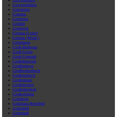
Grevenbroich
Grevesmühlen
Griesheim
Grimma
Grimmen
Gröditz
Groitzsch
Gronau (Leine)
Gronau (Westf.)
Gröningen
Groß-Bieberau
Groß-Gerau
Groß-Umstadt
Großalmerode
Großbottwar
Großbreitenbach
Großenehrich
Großenhain
Großräschen
Großröhrsdorf
Großschirma
Grünberg
Grünhain-Beierfeld
Grünsfeld
Grünstadt