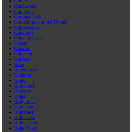
Guben
Gudensberg
Güglingen
Gummersbach
Gundelfingen an der Donau
Gundelsheim
Günzburg
Gunzenhausen
Güsten
Güstrow
Gütersloh
Gützkow
Haan
Hachenburg
Hadamar
Hagen
Hagenbach
Hagenow
Haiger
Haigerloch
Hainichen
Haiterbach
Halberstadt
Haldensleben
Halle (Saale)