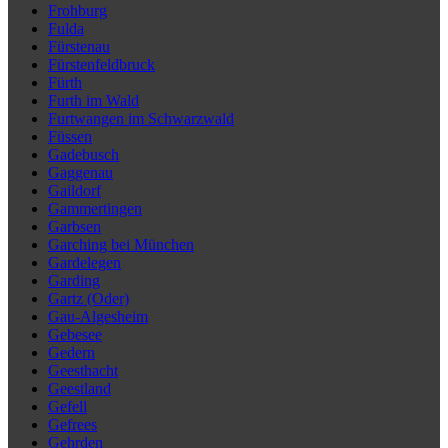
Frohburg
Fulda
Fürstenau
Fürstenfeldbruck
Fürth
Furth im Wald
Furtwangen im Schwarzwald
Füssen
Gadebusch
Gaggenau
Gaildorf
Gammertingen
Garbsen
Garching bei München
Gardelegen
Garding
Gartz (Oder)
Gau-Algesheim
Gebesee
Gedern
Geesthacht
Geestland
Gefell
Gefrees
Gehrden