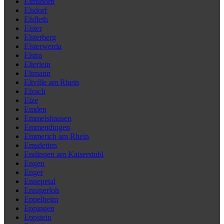
Elmshorn
Elsdorf
Elsfleth
Elster
Elsterberg
Elsterwerda
Elstra
Elterlein
Eltmann
Eltville am Rhein
Elzach
Elze
Emden
Emmelshausen
Emmendingen
Emmerich am Rhein
Emsdetten
Endingen am Kaiserstuhl
Engen
Enger
Ennepetal
Ennigerloh
Eppelheim
Eppingen
Eppstein