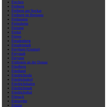
Frechen
Freiberg
Freiberg am Neckar
Freiburg im Breisgau
Freilassing
Freinsheim
Freising
Freital
Freren
Freudenberg
Freudenstadt
Freyburg (Unstrut)
Freystadt
Freyung
Fridingen an der Donau
Friedberg
Friedland
Friedrichroda
Friedrichsdorf
Friedrichshafen
Friedrichstadt
Friedrichsthal
Friesack
Friesoythe
Fritzlar