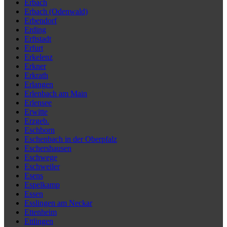
Erbach
Erbach (Odenwald)
Erbendorf
Erding
Erftstadt
Erfurt
Erkelenz
Erkner
Erkrath
Erlangen
Erlenbach am Main
Erlensee
Erwitte
Erzgeb.
Eschborn
Eschenbach in der Oberpfalz
Eschershausen
Eschwege
Eschweiler
Esens
Espelkamp
Essen
Esslingen am Neckar
Ettenheim
Ettlingen