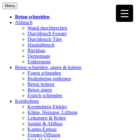
Skip
Menu
to
content
Beton schneiden
Abbruch
Wand durchbrechen
Durchbruch Fenster
Durchbruch Türe
Handabbruch
Rückbau
Demontage
Entkernung
Beton schneiden, sägen & bohren
Fugen schneiden
Bodenbelag entfernen
Beton bohren
Beton sägen
Estrich schneiden
Kernbohren
Kernbohren Elektro
Klima, Heizung, Lüftung
Leitungen & Rohre
Sanitär & Abfluss
Kamin-Einbau
Fenster-Öffnung