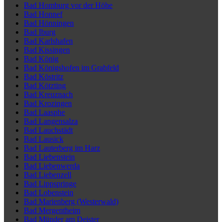
Bad Homburg vor der Höhe
Bad Honnef
Bad Hönningen
Bad Iburg
Bad Karlshafen
Bad Kissingen
Bad König
Bad Königshofen im Grabfeld
Bad Köstritz
Bad Kötzting
Bad Kreuznach
Bad Krozingen
Bad Laasphe
Bad Langensalza
Bad Lauchstädt
Bad Lausick
Bad Lauterberg im Harz
Bad Liebenstein
Bad Liebenwerda
Bad Liebenzell
Bad Lippspringe
Bad Lobenstein
Bad Marienberg (Westerwald)
Bad Mergentheim
Bad Münder am Deister