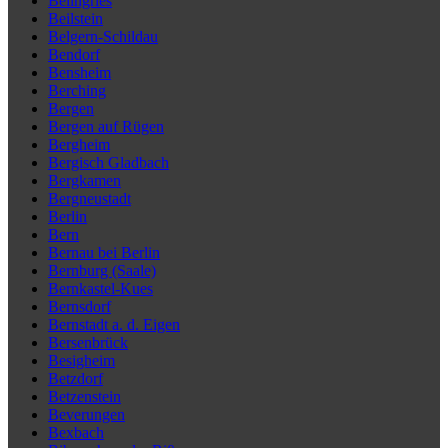
Beilngries
Beilstein
Belgern-Schildau
Bendorf
Bensheim
Berching
Bergen
Bergen auf Rügen
Bergheim
Bergisch Gladbach
Bergkamen
Bergneustadt
Berlin
Bern
Bernau bei Berlin
Bernburg (Saale)
Bernkastel-Kues
Bernsdorf
Bernstadt a. d. Eigen
Bersenbrück
Besigheim
Betzdorf
Betzenstein
Beverungen
Bexbach