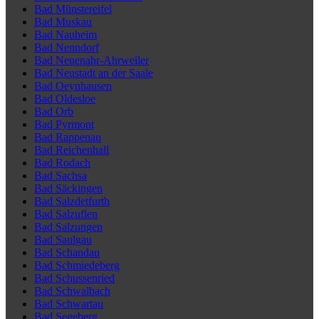
Bad Münstereifel
Bad Muskau
Bad Nauheim
Bad Nenndorf
Bad Neuenahr-Ahrweiler
Bad Neustadt an der Saale
Bad Oeynhausen
Bad Oldesloe
Bad Orb
Bad Pyrmont
Bad Rappenau
Bad Reichenhall
Bad Rodach
Bad Sachsa
Bad Säckingen
Bad Salzdetfurth
Bad Salzuflen
Bad Salzungen
Bad Saulgau
Bad Schandau
Bad Schmiedeberg
Bad Schussenried
Bad Schwalbach
Bad Schwartau
Bad Segeberg