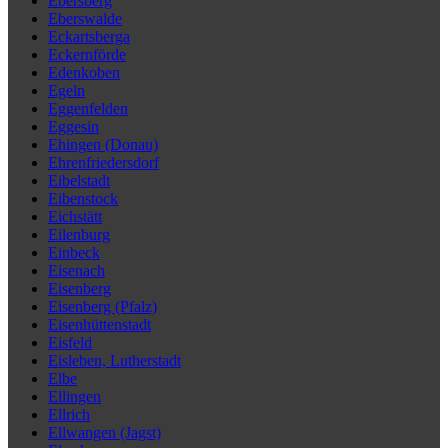
Ebersberg
Eberswalde
Eckartsberga
Eckernförde
Edenkoben
Egeln
Eggenfelden
Eggesin
Ehingen (Donau)
Ehrenfriedersdorf
Eibelstadt
Eibenstock
Eichstätt
Eilenburg
Einbeck
Eisenach
Eisenberg
Eisenberg (Pfalz)
Eisenhüttenstadt
Eisfeld
Eisleben, Lutherstadt
Elbe
Ellingen
Ellrich
Ellwangen (Jagst)