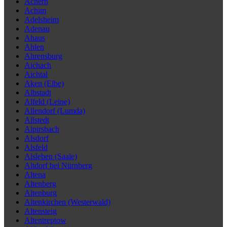
Achern
Achim
Adelsheim
Adenau
Ahaus
Ahlen
Ahrensburg
Aichach
Aichtal
Aken (Elbe)
Albstadt
Alfeld (Leine)
Allendorf (Lumda)
Allstedt
Alpirsbach
Alsdorf
Alsfeld
Alsleben (Saale)
Altdorf bei Nürnberg
Altena
Altenberg
Altenburg
Altenkirchen (Westerwald)
Altensteig
Altentreptow