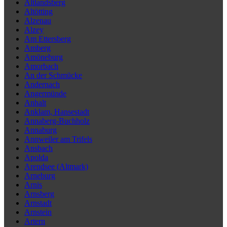
Altlandsberg
Altötting
Alzenau
Alzey
Am Ettersberg
Amberg
Amöneburg
Amorbach
An der Schmücke
Andernach
Angermünde
Anhalt
Anklam, Hansestadt
Annaberg-Buchholz
Annaburg
Annweiler am Trifels
Ansbach
Apolda
Arendsee (Altmark)
Arneburg
Arnis
Arnsberg
Arnstadt
Arnstein
Artern