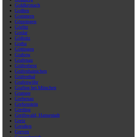
Goldkronach
Golßen
Gommern
Göppingen
Görlitz
Goslar
Gößnitz
Gotha
Göttingen
Grabow
Grafenau
Gräfenberg
Gräfenhainichen
Gräfenthal
Grafenwöhr
Grafing bei München
Gransee
Grebenau
Grebenstein
Greding
Greifswald, Hansestadt
Greiz
Greußen
Greven