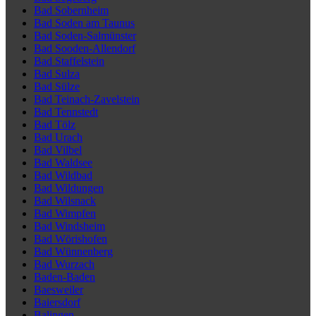
Bad Sobernheim
Bad Soden am Taunus
Bad Soden-Salmünster
Bad Sooden-Allendorf
Bad Staffelstein
Bad Sulza
Bad Sülze
Bad Teinach-Zavelstein
Bad Tennstedt
Bad Tölz
Bad Urach
Bad Vilbel
Bad Waldsee
Bad Wildbad
Bad Wildungen
Bad Wilsnack
Bad Wimpfen
Bad Windsheim
Bad Wörishofen
Bad Wünnenberg
Bad Wurzach
Baden-Baden
Baesweiler
Baiersdorf
Balingen