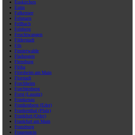
Euskirchen
Eutin
Falkensee
Fehmarn
Fellbach
Felsberg
Feuchtwangen
Filderstadt
Fils
Finsterwalde
Fladungen
Flensburg
Flöha
Flörsheim am Main
Florstadt
Forchheim
Forchtenberg
Forst (Lausitz)
Frankenau
Frankenberg (Eder)
Frankenthal (Pfalz)
Frankfurt (Oder)
Frankfurt am Main
Franzburg
Frauenstein