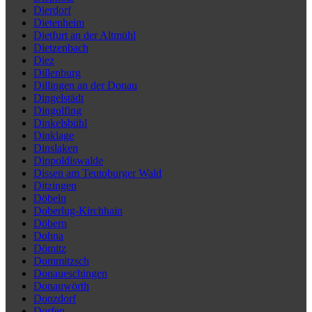
Dierdorf
Dietenheim
Dietfurt an der Altmühl
Dietzenbach
Diez
Dillenburg
Dillingen an der Donau
Dingelstädt
Dingolfing
Dinkelsbühl
Dinklage
Dinslaken
Dippoldiswalde
Dissen am Teutoburger Wald
Ditzingen
Döbeln
Doberlug-Kirchhain
Döbern
Dohna
Dömitz
Dommitzsch
Donaueschingen
Donauwörth
Donzdorf
Dorfen