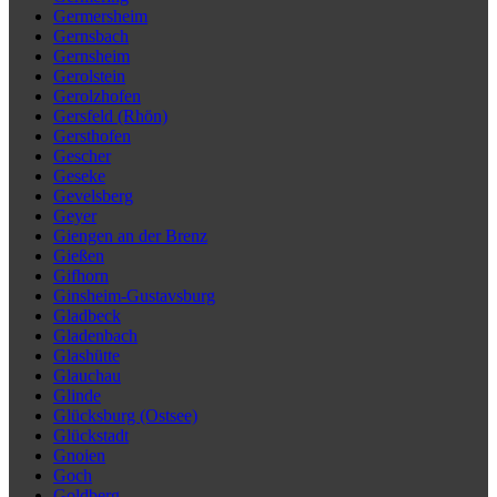
Germersheim
Gernsbach
Gernsheim
Gerolstein
Gerolzhofen
Gersfeld (Rhön)
Gersthofen
Gescher
Geseke
Gevelsberg
Geyer
Giengen an der Brenz
Gießen
Gifhorn
Ginsheim-Gustavsburg
Gladbeck
Gladenbach
Glashütte
Glauchau
Glinde
Glücksburg (Ostsee)
Glückstadt
Gnoien
Goch
Goldberg