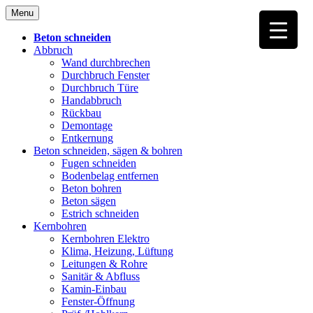
Skip
Menu
to
content
Beton schneiden
Abbruch
Wand durchbrechen
Durchbruch Fenster
Durchbruch Türe
Handabbruch
Rückbau
Demontage
Entkernung
Beton schneiden, sägen & bohren
Fugen schneiden
Bodenbelag entfernen
Beton bohren
Beton sägen
Estrich schneiden
Kernbohren
Kernbohren Elektro
Klima, Heizung, Lüftung
Leitungen & Rohre
Sanitär & Abfluss
Kamin-Einbau
Fenster-Öffnung