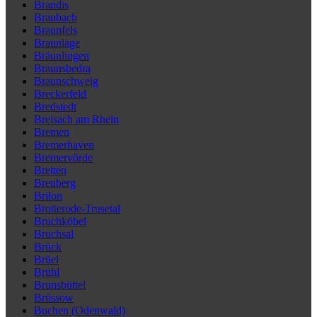
Brandis
Braubach
Braunfels
Braunlage
Bräunlingen
Braunsbedra
Braunschweig
Breckerfeld
Bredstedt
Breisach am Rhein
Bremen
Bremerhaven
Bremervörde
Bretten
Breuberg
Brilon
Brotterode-Trusetal
Bruchköbel
Bruchsal
Brück
Brüel
Brühl
Brunsbüttel
Brüssow
Buchen (Odenwald)