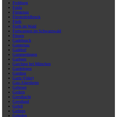
Frohburg
Fulda
Fürstenau
Fürstenfeldbruck
Fürth
Furth im Wald
Furtwangen im Schwarzwald
Füssen
Gadebusch
Gaggenau
Gaildorf
Gammertingen
Garbsen
Garching bei München
Gardelegen
Garding
Gartz (Oder)
Gau-Algesheim
Gebesee
Gedern
Geesthacht
Geestland
Gefell
Gefrees
Gehrden