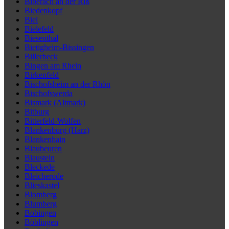
Biberach an der Riß
Biedenkopf
Biel
Bielefeld
Biesenthal
Bietigheim-Bissingen
Billerbeck
Bingen am Rhein
Birkenfeld
Bischofsheim an der Rhön
Bischofswerda
Bismark (Altmark)
Bitburg
Bitterfeld-Wolfen
Blankenburg (Harz)
Blankenhain
Blaubeuren
Blaustein
Bleckede
Bleicherode
Blieskastel
Blomberg
Blumberg
Bobingen
Böblingen