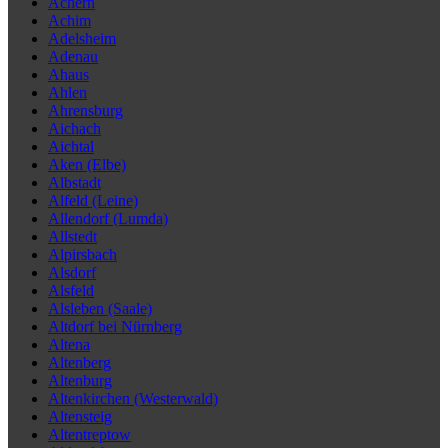
Achern
Achim
Adelsheim
Adenau
Ahaus
Ahlen
Ahrensburg
Aichach
Aichtal
Aken (Elbe)
Albstadt
Alfeld (Leine)
Allendorf (Lumda)
Allstedt
Alpirsbach
Alsdorf
Alsfeld
Alsleben (Saale)
Altdorf bei Nürnberg
Altena
Altenberg
Altenburg
Altenkirchen (Westerwald)
Altensteig
Altentreptow