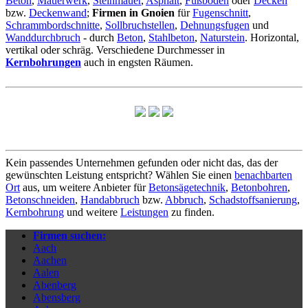
Beton
,
Mauerwerk
,
Steinmauer
,
Asphalt
,
Fußboden
oder
Decken
bzw.
Deckenwand
;
Firmen in Gnoien
für
Fugenschnitt
,
Schrammbordschnitte
,
Sollbruchstellen
,
Dehnungsfugen
und
Wanddurchbruch
- durch
Beton
,
Stahlbeton
,
Naturstein
. Horizontal,
vertikal oder schräg. Verschiedene Durchmesser in
Kernbohrungen
auch in engsten Räumen.
Kein passendes Unternehmen gefunden oder nicht das, das der
gewünschten Leistung entspricht? Wählen Sie einen
benachbarten
Ort
aus, um weitere Anbieter für
Betonsägetechnik
,
Betonbohren
,
Betonschneiden
,
Handabbruch
bzw.
Abbruch
,
Schadstoffsanierung
,
Kernbohrung
und weitere
Leistungen
zu finden.
Firmen suchen:
Aach
Aachen
Aalen
Abenberg
Abensberg