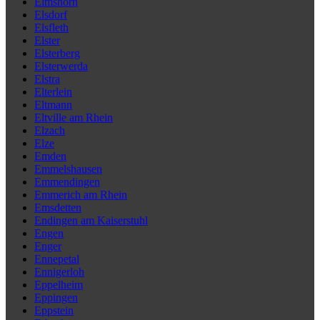
Elmshorn
Elsdorf
Elsfleth
Elster
Elsterberg
Elsterwerda
Elstra
Elterlein
Eltmann
Eltville am Rhein
Elzach
Elze
Emden
Emmelshausen
Emmendingen
Emmerich am Rhein
Emsdetten
Endingen am Kaiserstuhl
Engen
Enger
Ennepetal
Ennigerloh
Eppelheim
Eppingen
Eppstein