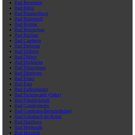
Bad Bevensen
Bad Bibra
Bad Blankenburg
Bad Bramstedt
Bad Breisig
Bad Brückenau
Bad Buchau
Bad Camberg
Bad Doberan
Bad Driburg
Bad Düben
Bad Dürkheim
Bad Dürrenberg
Bad Dürrheim
Bad Elster
Bad Ems
Bad Fallingbostel
Bad Freienwalde (Oder)
Bad Friedrichshall
Bad Gandersheim
Bad Gottleuba-Berggießhübel
Bad Griesbach im Rottal
Bad Harzburg
Bad Herrenalb
Bad Hersfeld