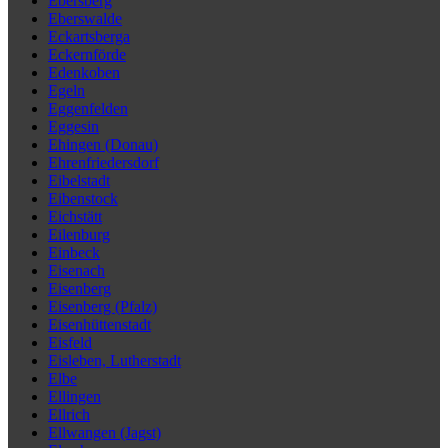
Ebersberg
Eberswalde
Eckartsberga
Eckernförde
Edenkoben
Egeln
Eggenfelden
Eggesin
Ehingen (Donau)
Ehrenfriedersdorf
Eibelstadt
Eibenstock
Eichstätt
Eilenburg
Einbeck
Eisenach
Eisenberg
Eisenberg (Pfalz)
Eisenhüttenstadt
Eisfeld
Eisleben, Lutherstadt
Elbe
Ellingen
Ellrich
Ellwangen (Jagst)