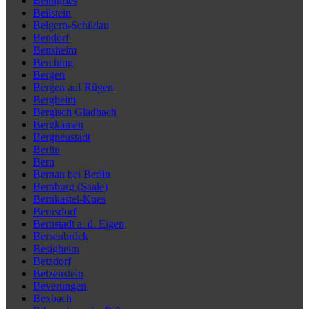
Beilngries
Beilstein
Belgern-Schildau
Bendorf
Bensheim
Berching
Bergen
Bergen auf Rügen
Bergheim
Bergisch Gladbach
Bergkamen
Bergneustadt
Berlin
Bern
Bernau bei Berlin
Bernburg (Saale)
Bernkastel-Kues
Bernsdorf
Bernstadt a. d. Eigen
Bersenbrück
Besigheim
Betzdorf
Betzenstein
Beverungen
Bexbach