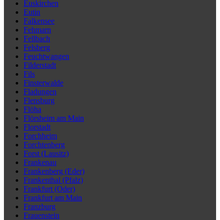
Euskirchen
Eutin
Falkensee
Fehmarn
Fellbach
Felsberg
Feuchtwangen
Filderstadt
Fils
Finsterwalde
Fladungen
Flensburg
Flöha
Flörsheim am Main
Florstadt
Forchheim
Forchtenberg
Forst (Lausitz)
Frankenau
Frankenberg (Eder)
Frankenthal (Pfalz)
Frankfurt (Oder)
Frankfurt am Main
Franzburg
Frauenstein