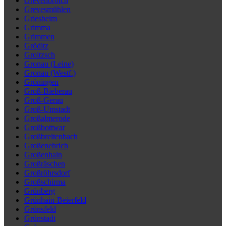
Grevenbroich
Grevesmühlen
Griesheim
Grimma
Grimmen
Gröditz
Groitzsch
Gronau (Leine)
Gronau (Westf.)
Gröningen
Groß-Bieberau
Groß-Gerau
Groß-Umstadt
Großalmerode
Großbottwar
Großbreitenbach
Großenehrich
Großenhain
Großräschen
Großröhrsdorf
Großschirma
Grünberg
Grünhain-Beierfeld
Grünsfeld
Grünstadt