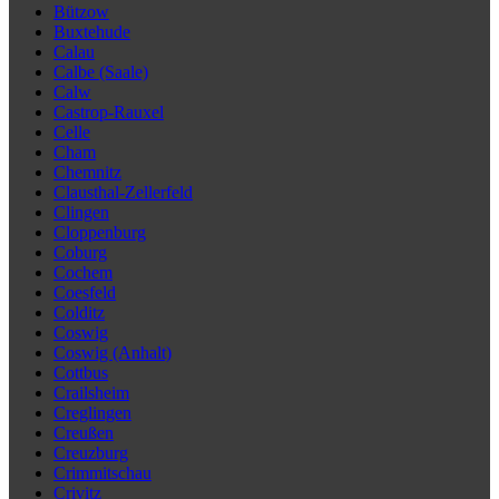
Bützow
Buxtehude
Calau
Calbe (Saale)
Calw
Castrop-Rauxel
Celle
Cham
Chemnitz
Clausthal-Zellerfeld
Clingen
Cloppenburg
Coburg
Cochem
Coesfeld
Colditz
Coswig
Coswig (Anhalt)
Cottbus
Crailsheim
Creglingen
Creußen
Creuzburg
Crimmitschau
Crivitz