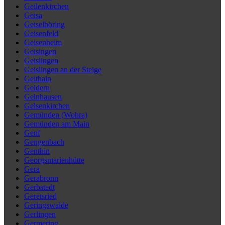
Geilenkirchen
Geisa
Geiselhöring
Geisenfeld
Geisenheim
Geisingen
Geislingen
Geislingen an der Steige
Geithain
Geldern
Gelnhausen
Gelsenkirchen
Gemünden (Wohra)
Gemünden am Main
Genf
Gengenbach
Genthin
Georgsmarienhütte
Gera
Gerabronn
Gerbstedt
Geretsried
Geringswalde
Gerlingen
Germering