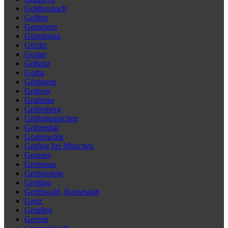
Goldkronach
Golßen
Gommern
Göppingen
Görlitz
Goslar
Gößnitz
Gotha
Göttingen
Grabow
Grafenau
Gräfenberg
Gräfenhainichen
Gräfenthal
Grafenwöhr
Grafing bei München
Gransee
Grebenau
Grebenstein
Greding
Greifswald, Hansestadt
Greiz
Greußen
Greven