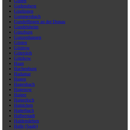
Guben
Gudensberg
Güglingen
Gummersbach
Gundelfingen an der Donau
Gundelsheim
Günzburg
Gunzenhausen
Güsten
Güstrow
Gütersloh
Gützkow
Haan
Hachenburg
Hadamar
Hagen
Hagenbach
Hagenow
Haiger
Haigerloch
Hainichen
Haiterbach
Halberstadt
Haldensleben
Halle (Saale)