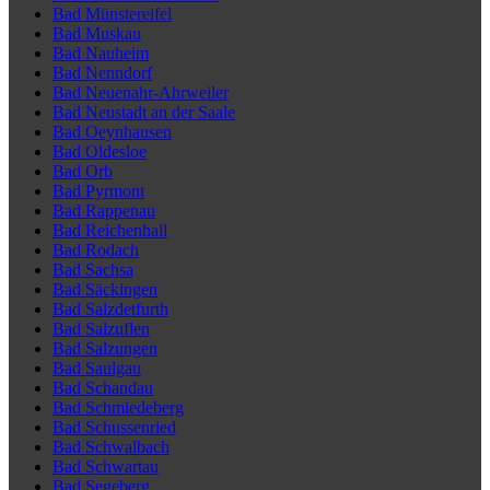
Bad Münstereifel
Bad Muskau
Bad Nauheim
Bad Nenndorf
Bad Neuenahr-Ahrweiler
Bad Neustadt an der Saale
Bad Oeynhausen
Bad Oldesloe
Bad Orb
Bad Pyrmont
Bad Rappenau
Bad Reichenhall
Bad Rodach
Bad Sachsa
Bad Säckingen
Bad Salzdetfurth
Bad Salzuflen
Bad Salzungen
Bad Saulgau
Bad Schandau
Bad Schmiedeberg
Bad Schussenried
Bad Schwalbach
Bad Schwartau
Bad Segeberg