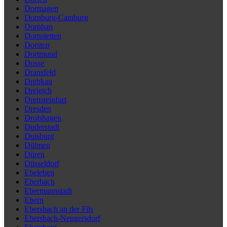
Dormagen
Dornburg-Camburg
Dornhan
Dornstetten
Dorsten
Dortmund
Dosse
Dransfeld
Drebkau
Dreieich
Drensteinfurt
Dresden
Drolshagen
Duderstadt
Duisburg
Dülmen
Düren
Düsseldorf
Ebeleben
Eberbach
Ebermannstadt
Ebern
Ebersbach an der Fils
Ebersbach-Neugersdorf