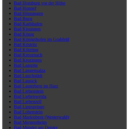
Bad Homburg vor der Höhe
Bad Honnef
Bad Hönningen
Bad Iburg
Bad Karlshafen
Bad Kissingen
Bad König
Bad Königshofen im Grabfeld
Bad Köstritz
Bad Kötzting
Bad Kreuznach
Bad Krozingen
Bad Laasphe
Bad Langensalza
Bad Lauchstädt
Bad Lausick
Bad Lauterberg im Harz
Bad Liebenstein
Bad Liebenwerda
Bad Liebenzell
Bad Lippspringe
Bad Lobenstein
Bad Marienberg (Westerwald)
Bad Mergentheim
Bad Münder am Deister