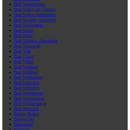
Bad Sobernheim
Bad Soden am Taunus
Bad Soden-Salmünster
Bad Sooden-Allendorf
Bad Staffelstein
Bad Sulza
Bad Sülze
Bad Teinach-Zavelstein
Bad Tennstedt
Bad Tölz
Bad Urach
Bad Vilbel
Bad Waldsee
Bad Wildbad
Bad Wildungen
Bad Wilsnack
Bad Wimpfen
Bad Windsheim
Bad Wörishofen
Bad Wünnenberg
Bad Wurzach
Baden-Baden
Baesweiler
Baiersdorf
Balingen