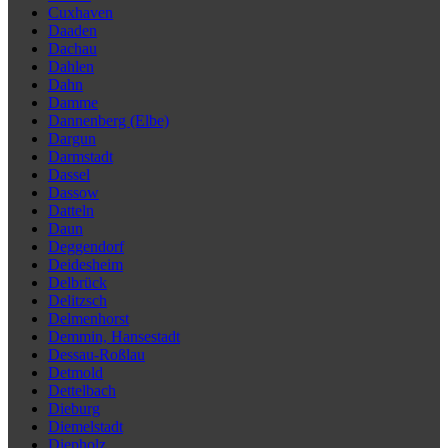
Cuxhaven
Daaden
Dachau
Dahlen
Dahn
Damme
Dannenberg (Elbe)
Dargun
Darmstadt
Dassel
Dassow
Datteln
Daun
Deggendorf
Deidesheim
Delbrück
Delitzsch
Delmenhorst
Demmin, Hansestadt
Dessau-Roßlau
Detmold
Dettelbach
Dieburg
Diemelstadt
Diepholz