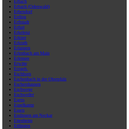
Erbach
Erbach (Odenwald)
Erbendorf
Erding
Erftstadt
Erfurt
Erkelenz
Erkner
Erkrath
Erlangen
Erlenbach am Main
Erlensee
Erwitte
Erzgeb.
Eschborn
Eschenbach in der Oberpfalz
Eschershausen
Eschwege
Eschweiler
Esens
Espelkamp
Essen
Esslingen am Neckar
Ettenheim
Ettlingen