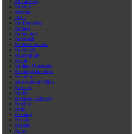
Altlandsberg
Altötting
Alzenau
Alzey
Am Ettersberg
Amberg
Amöneburg
Amorbach
An der Schmücke
Andernach
Angermünde
Anhalt
Anklam, Hansestadt
Annaberg-Buchholz
Annaburg
Annweiler am Trifels
Ansbach
Apolda
Arendsee (Altmark)
Arneburg
Arnis
Arnsberg
Arnstadt
Arnstein
Artern