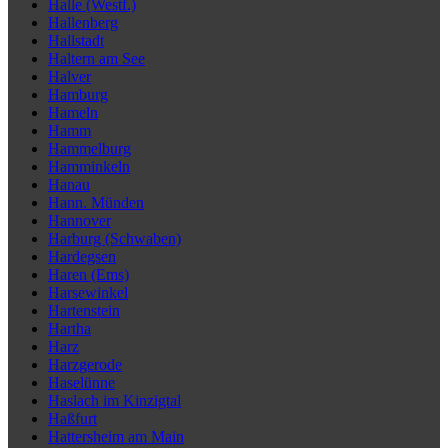
Halle (Westf.)
Hallenberg
Hallstadt
Haltern am See
Halver
Hamburg
Hameln
Hamm
Hammelburg
Hamminkeln
Hanau
Hann. Münden
Hannover
Harburg (Schwaben)
Hardegsen
Haren (Ems)
Harsewinkel
Hartenstein
Hartha
Harz
Harzgerode
Haselünne
Haslach im Kinzigtal
Haßfurt
Hattersheim am Main