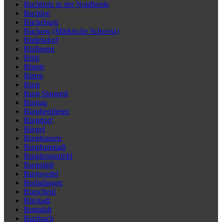
Buchholz in der Nordheide
Buchloe
Bückeburg
Buckow (Märkische Schweiz)
Büdelsdorf
Büdingen
Bühl
Bünde
Büren
Burg
Burg Stargard
Burgau
Burgbernheim
Burgdorf
Bürgel
Burghausen
Burgkunstadt
Burglengenfeld
Burgstädt
Burgwedel
Burladingen
Burscheid
Bürstadt
Buttstädt
Butzbach