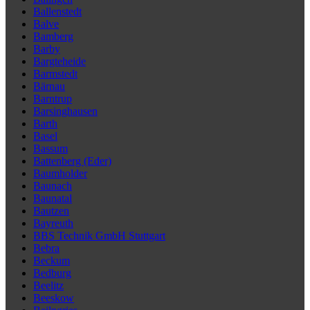
Ballenstedt
Balve
Bamberg
Barby
Bargteheide
Barmstedt
Bärnau
Barntrup
Barsinghausen
Barth
Basel
Bassum
Battenberg (Eder)
Baumholder
Baunach
Baunatal
Bautzen
Bayreuth
BBS Technik GmbH Stuttgart
Bebra
Beckum
Bedburg
Beelitz
Beeskow