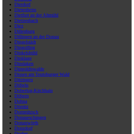
Dierdorf
Dietenheim
Dietfurt an der Altmühl
Dietzenbach
Diez
Dillenburg
Dillingen an der Donau
Dingelstädt
Dingolfing
Dinkelsbühl
Dinklage
Dinslaken
Dippoldiswalde
Dissen am Teutoburger Wald
Ditzingen
Döbeln
Doberlug-Kirchhain
Döbern
Dohna
Dömitz
Dommitzsch
Donaueschingen
Donauwörth
Donzdorf
Dorfen