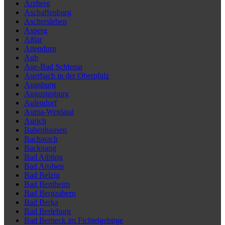
Arzberg
Aschaffenburg
Aschersleben
Asperg
Aßlar
Attendorn
Aub
Aue-Bad Schlema
Auerbach in der Oberpfalz
Augsburg
Augustusburg
Aulendorf
Auma-Weidatal
Aurich
Babenhausen
Bacharach
Backnang
Bad Aibling
Bad Arolsen
Bad Belzig
Bad Bentheim
Bad Bergzabern
Bad Berka
Bad Berleburg
Bad Berneck im Fichtelgebirge