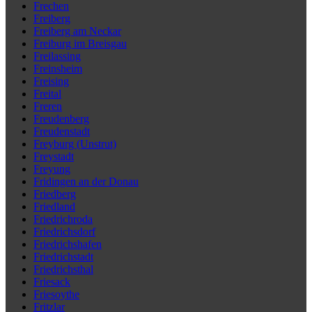
Frechen
Freiberg
Freiberg am Neckar
Freiburg im Breisgau
Freilassing
Freinsheim
Freising
Freital
Freren
Freudenberg
Freudenstadt
Freyburg (Unstrut)
Freystadt
Freyung
Fridingen an der Donau
Friedberg
Friedland
Friedrichroda
Friedrichsdorf
Friedrichshafen
Friedrichstadt
Friedrichsthal
Friesack
Friesoythe
Fritzlar