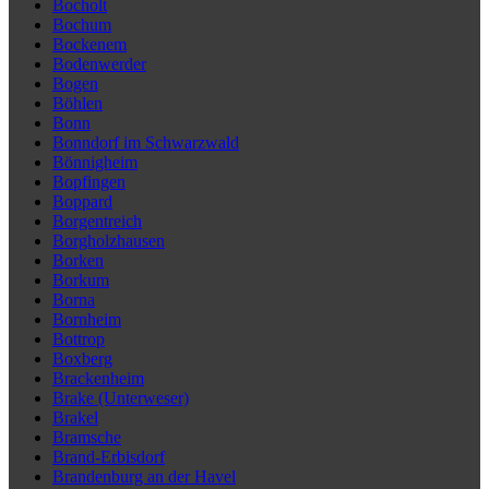
Bocholt
Bochum
Bockenem
Bodenwerder
Bogen
Böhlen
Bonn
Bonndorf im Schwarzwald
Bönnigheim
Bopfingen
Boppard
Borgentreich
Borgholzhausen
Borken
Borkum
Borna
Bornheim
Bottrop
Boxberg
Brackenheim
Brake (Unterweser)
Brakel
Bramsche
Brand-Erbisdorf
Brandenburg an der Havel