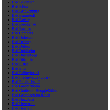
Bad Bevensen
Bad Bibra
Bad Blankenburg
Bad Bramstedt
Bad Breisig
Bad Brückenau
Bad Buchau
Bad Camberg
Bad Doberan
Bad Driburg
Bad Düben
Bad Dürkheim
Bad Dürrenberg
Bad Dürrheim
Bad Elster
Bad Ems
Bad Fallingbostel
Bad Freienwalde (Oder)
Bad Friedrichshall
Bad Gandersheim
Bad Gottleuba-Berggießhübel
Bad Griesbach im Rottal
Bad Harzburg
Bad Herrenalb
Bad Hersfeld