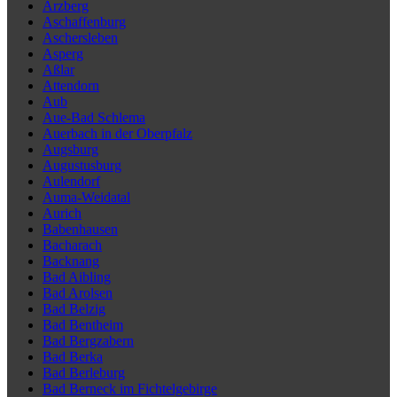
Arzberg
Aschaffenburg
Aschersleben
Asperg
Aßlar
Attendorn
Aub
Aue-Bad Schlema
Auerbach in der Oberpfalz
Augsburg
Augustusburg
Aulendorf
Auma-Weidatal
Aurich
Babenhausen
Bacharach
Backnang
Bad Aibling
Bad Arolsen
Bad Belzig
Bad Bentheim
Bad Bergzabern
Bad Berka
Bad Berleburg
Bad Berneck im Fichtelgebirge