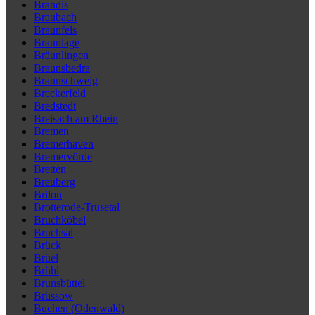
Brandis
Braubach
Braunfels
Braunlage
Bräunlingen
Braunsbedra
Braunschweig
Breckerfeld
Bredstedt
Breisach am Rhein
Bremen
Bremerhaven
Bremervörde
Bretten
Breuberg
Brilon
Brotterode-Trusetal
Bruchköbel
Bruchsal
Brück
Brüel
Brühl
Brunsbüttel
Brüssow
Buchen (Odenwald)