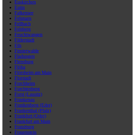
Euskirchen
Eutin
Falkensee
Fehmarn
Fellbach
Felsberg
Feuchtwangen
Filderstadt
Fils
Finsterwalde
Fladungen
Flensburg
Flöha
Flörsheim am Main
Florstadt
Forchheim
Forchtenberg
Forst (Lausitz)
Frankenau
Frankenberg (Eder)
Frankenthal (Pfalz)
Frankfurt (Oder)
Frankfurt am Main
Franzburg
Frauenstein