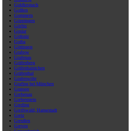
Goldkronach
Golßen
Gommern
Göppingen
Görlitz
Goslar
Gößnitz
Gotha
Göttingen
Grabow
Grafenau
Gräfenberg
Gräfenhainichen
Gräfenthal
Grafenwöhr
Grafing bei München
Gransee
Grebenau
Grebenstein
Greding
Greifswald, Hansestadt
Greiz
Greußen
Greven