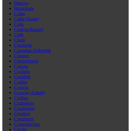
Bützow
Buxtehude
Calau
Calbe (Saale)
Calw
Castrop-Rauxel
Celle
Cham
Chemnitz
Clausthal-Zellerfeld
Clingen
Cloppenburg
Coburg
Cochem
Coesfeld
Colditz
Coswig
Coswig (Anhalt)
Cottbus
Crailsheim
Creglingen
Creußen
Creuzburg
Crimmitschau
Crivitz