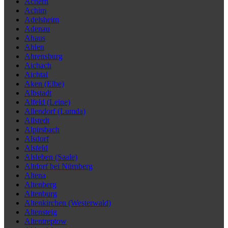
Achern
Achim
Adelsheim
Adenau
Ahaus
Ahlen
Ahrensburg
Aichach
Aichtal
Aken (Elbe)
Albstadt
Alfeld (Leine)
Allendorf (Lumda)
Allstedt
Alpirsbach
Alsdorf
Alsfeld
Alsleben (Saale)
Altdorf bei Nürnberg
Altena
Altenberg
Altenburg
Altenkirchen (Westerwald)
Altensteig
Altentreptow