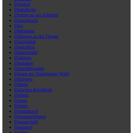
Dierdorf
Dietenheim
Dietfurt an der Altmühl
Dietzenbach
Diez
Dillenburg
Dillingen an der Donau
Dingelstädt
Dingolfing
Dinkelsbühl
Dinklage
Dinslaken
Dippoldiswalde
Dissen am Teutoburger Wald
Ditzingen
Döbeln
Doberlug-Kirchhain
Döbern
Dohna
Dömitz
Dommitzsch
Donaueschingen
Donauwörth
Donzdorf
Dorfen