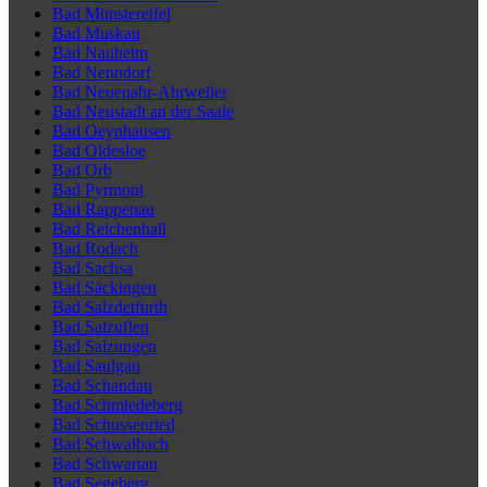
Bad Münstereifel
Bad Muskau
Bad Nauheim
Bad Nenndorf
Bad Neuenahr-Ahrweiler
Bad Neustadt an der Saale
Bad Oeynhausen
Bad Oldesloe
Bad Orb
Bad Pyrmont
Bad Rappenau
Bad Reichenhall
Bad Rodach
Bad Sachsa
Bad Säckingen
Bad Salzdetfurth
Bad Salzuflen
Bad Salzungen
Bad Saulgau
Bad Schandau
Bad Schmiedeberg
Bad Schussenried
Bad Schwalbach
Bad Schwartau
Bad Segeberg