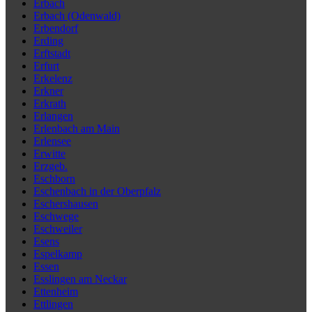
Erbach
Erbach (Odenwald)
Erbendorf
Erding
Erftstadt
Erfurt
Erkelenz
Erkner
Erkrath
Erlangen
Erlenbach am Main
Erlensee
Erwitte
Erzgeb.
Eschborn
Eschenbach in der Oberpfalz
Eschershausen
Eschwege
Eschweiler
Esens
Espelkamp
Essen
Esslingen am Neckar
Ettenheim
Ettlingen