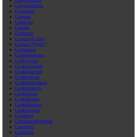
Grevenbroich
Grevesmühlen
Griesheim
Grimma
Grimmen
Gröditz
Groitzsch
Gronau (Leine)
Gronau (Westf.)
Gröningen
Groß-Bieberau
Groß-Gerau
Groß-Umstadt
Großalmerode
Großbottwar
Großbreitenbach
Großenehrich
Großenhain
Großräschen
Großröhrsdorf
Großschirma
Grünberg
Grünhain-Beierfeld
Grünsfeld
Grünstadt