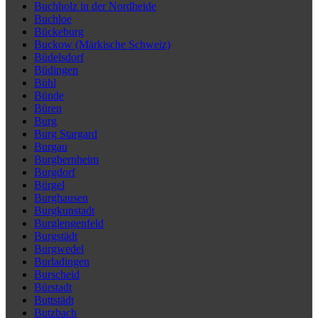
Buchholz in der Nordheide
Buchloe
Bückeburg
Buckow (Märkische Schweiz)
Büdelsdorf
Büdingen
Bühl
Bünde
Büren
Burg
Burg Stargard
Burgau
Burgbernheim
Burgdorf
Bürgel
Burghausen
Burgkunstadt
Burglengenfeld
Burgstädt
Burgwedel
Burladingen
Burscheid
Bürstadt
Buttstädt
Butzbach