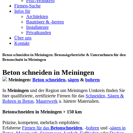
Prüf-/Hohlkern
Firmen-Suche
Infos für
Architekten
Bauträger & -herren
Installateure
Privatkunden
Über uns
Kontakt
Beton schneiden in Meiningen
: Betonsägebetriebe & Unternehmen für den
Betonschnitt in Meiningen
Beton schneiden in Meiningen
Meiningen:
Beton schneiden
,
sägen
&
bohren
In
Meiningen
und der Region um Meiningen Umkreis finden Sie
hier qualifizierte, zertifizierte Firmen für das
Schneiden, Sägen &
Bohren in Beton
,
Mauerwerk
u. härtere Materialien.
Betonschneiden in Meiningen + 150 km
Präzise, kompetent, mehrfach empfohlen:
Erfahrene
Firmen für das
Betonschneiden
, -
bohren
und -
sägen in