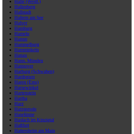
Halle (Westf.)
Hallenberg
Hallstadt
Haltern am See
Halver
Hamburg
Hameln
Hamm
Hammelburg
Hamminkeln
Hanau
Hann. Münden
Hannover
Harburg (Schwaben)
Hardegsen
Haren (Ems)
Harsewinkel
Hartenstein
Hartha
Harz
Harzgerode
Haselünne
Haslach im Kinzigtal
Haßfurt
Hattersheim am Main