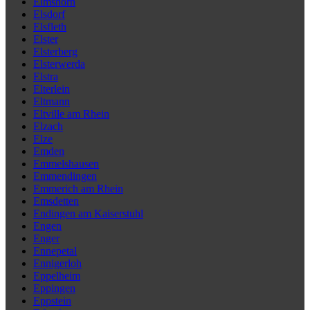
Elmshorn
Elsdorf
Elsfleth
Elster
Elsterberg
Elsterwerda
Elstra
Elterlein
Eltmann
Eltville am Rhein
Elzach
Elze
Emden
Emmelshausen
Emmendingen
Emmerich am Rhein
Emsdetten
Endingen am Kaiserstuhl
Engen
Enger
Ennepetal
Ennigerloh
Eppelheim
Eppingen
Eppstein