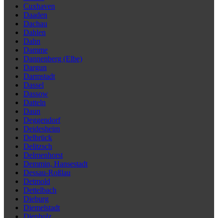
Cuxhaven
Daaden
Dachau
Dahlen
Dahn
Damme
Dannenberg (Elbe)
Dargun
Darmstadt
Dassel
Dassow
Datteln
Daun
Deggendorf
Deidesheim
Delbrück
Delitzsch
Delmenhorst
Demmin, Hansestadt
Dessau-Roßlau
Detmold
Dettelbach
Dieburg
Diemelstadt
Diepholz