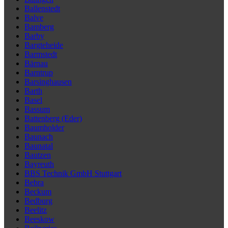
Ballenstedt
Balve
Bamberg
Barby
Bargteheide
Barmstedt
Bärnau
Barntrup
Barsinghausen
Barth
Basel
Bassum
Battenberg (Eder)
Baumholder
Baunach
Baunatal
Bautzen
Bayreuth
BBS Technik GmbH Stuttgart
Bebra
Beckum
Bedburg
Beelitz
Beeskow