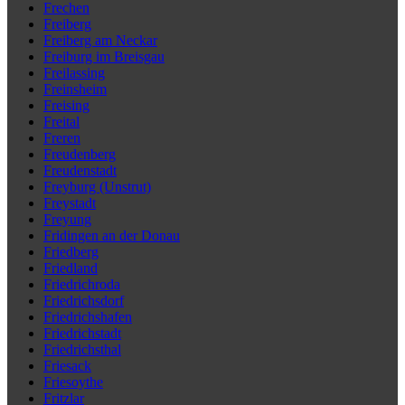
Frechen
Freiberg
Freiberg am Neckar
Freiburg im Breisgau
Freilassing
Freinsheim
Freising
Freital
Freren
Freudenberg
Freudenstadt
Freyburg (Unstrut)
Freystadt
Freyung
Fridingen an der Donau
Friedberg
Friedland
Friedrichroda
Friedrichsdorf
Friedrichshafen
Friedrichstadt
Friedrichsthal
Friesack
Friesoythe
Fritzlar