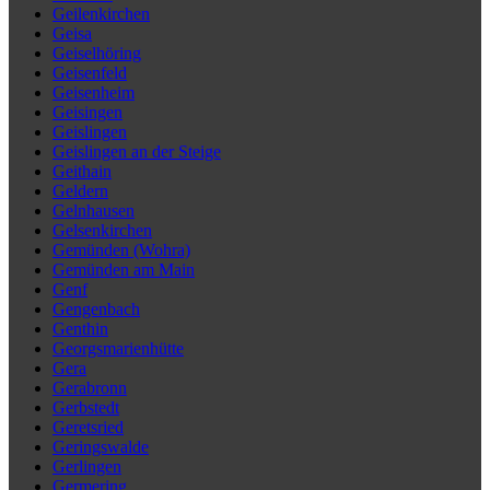
Geilenkirchen
Geisa
Geiselhöring
Geisenfeld
Geisenheim
Geisingen
Geislingen
Geislingen an der Steige
Geithain
Geldern
Gelnhausen
Gelsenkirchen
Gemünden (Wohra)
Gemünden am Main
Genf
Gengenbach
Genthin
Georgsmarienhütte
Gera
Gerabronn
Gerbstedt
Geretsried
Geringswalde
Gerlingen
Germering