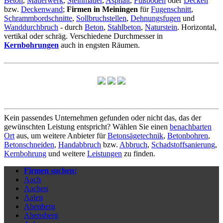
Beton
,
Mauerwerk
,
Steinmauer
,
Asphalt
,
Fußboden
oder
Decken
bzw.
Deckenwand
;
Firmen in Meiningen
für
Fugenschnitt
,
Schrammbordschnitte
,
Sollbruchstellen
,
Dehnungsfugen
und
Wanddurchbruch
- durch
Beton
,
Stahlbeton
,
Naturstein
. Horizontal,
vertikal oder schräg. Verschiedene Durchmesser in
Kernbohrungen
auch in engsten Räumen.
Kein passendes Unternehmen gefunden oder nicht das, das der
gewünschten Leistung entspricht? Wählen Sie einen
benachbarten
Ort
aus, um weitere Anbieter für
Betonsägetechnik
,
Betonbohren
,
Betonschneiden
,
Handabbruch
bzw.
Abbruch
,
Schadstoffsanierung
,
Kernbohrung
und weitere
Leistungen
zu finden.
Firmen suchen:
Aach
Aachen
Aalen
Abenberg
Abensberg