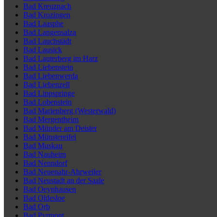
Bad Kreuznach
Bad Krozingen
Bad Laasphe
Bad Langensalza
Bad Lauchstädt
Bad Lausick
Bad Lauterberg im Harz
Bad Liebenstein
Bad Liebenwerda
Bad Liebenzell
Bad Lippspringe
Bad Lobenstein
Bad Marienberg (Westerwald)
Bad Mergentheim
Bad Münder am Deister
Bad Münstereifel
Bad Muskau
Bad Nauheim
Bad Nenndorf
Bad Neuenahr-Ahrweiler
Bad Neustadt an der Saale
Bad Oeynhausen
Bad Oldesloe
Bad Orb
Bad Pyrmont