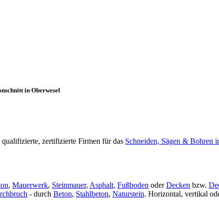
nschnitt in Oberwesel
lifizierte, zertifizierte Firmen für das
Schneiden, Sägen & Bohren i
ton
,
Mauerwerk
,
Steinmauer
,
Asphalt
,
Fußboden
oder
Decken
bzw.
De
rchbruch
- durch
Beton
,
Stahlbeton
,
Naturstein
. Horizontal, vertikal 