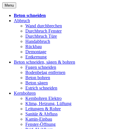
Skip
Menu
to
content
Beton schneiden
Abbruch
Wand durchbrechen
Durchbruch Fenster
Durchbruch Türe
Handabbruch
Rückbau
Demontage
Entkernung
Beton schneiden, sägen & bohren
Fugen schneiden
Bodenbelag entfernen
Beton bohren
Beton sägen
Estrich schneiden
Kernbohren
Kernbohren Elektro
Klima, Heizung, Lüftung
Leitungen & Rohre
Sanitär & Abfluss
Kamin-Einbau
Fenster-Öffnung