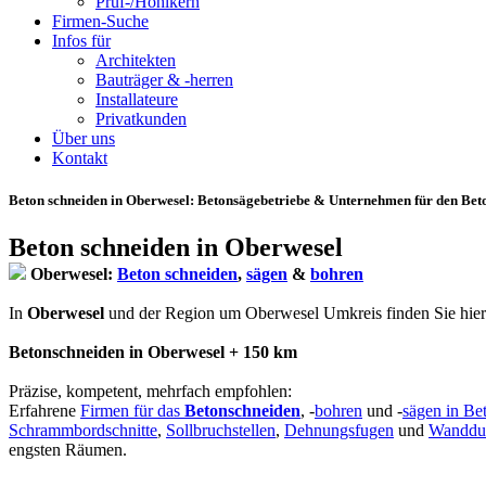
Prüf-/Hohlkern
Firmen-Suche
Infos für
Architekten
Bauträger & -herren
Installateure
Privatkunden
Über uns
Kontakt
Beton schneiden in Oberwesel
: Betonsägebetriebe & Unternehmen für den Beto
Beton schneiden in Oberwesel
Oberwesel:
Beton schneiden
,
sägen
&
bohren
In
Oberwesel
und der Region um Oberwesel Umkreis finden Sie hier qua
Betonschneiden in Oberwesel + 150 km
Präzise, kompetent, mehrfach empfohlen:
Erfahrene
Firmen für das
Betonschneiden
, -
bohren
und -
sägen in Be
Schrammbordschnitte
,
Sollbruchstellen
,
Dehnungsfugen
und
Wanddu
engsten Räumen.