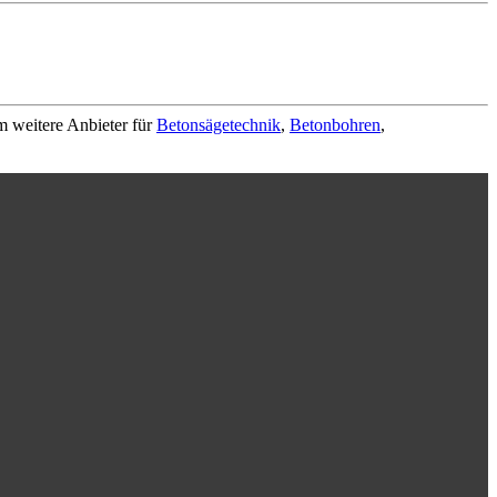
m weitere Anbieter für
Betonsägetechnik
,
Betonbohren
,