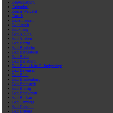
Augustusburg
Aulendorf
Auma-Weidatal
Aurich
Babenhausen
Bacharach
Backnang
Bad Aibling
Bad Arolsen
Bad Belzig
Bad Bentheim
Bad Bergzabern
Bad Berka
Bad Berleburg
Bad Berneck im Fichtelgebirge
Bad Bevensen
Bad Bibra
Bad Blankenburg
Bad Bramstedt
Bad Breisig
Bad Brückenau
Bad Buchau
Bad Camberg
Bad Doberan
Bad Driburg