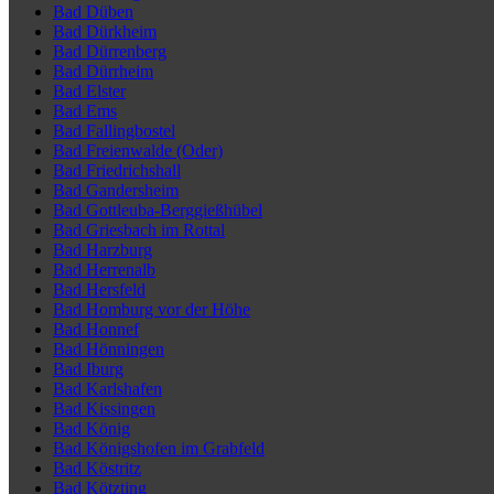
Bad Düben
Bad Dürkheim
Bad Dürrenberg
Bad Dürrheim
Bad Elster
Bad Ems
Bad Fallingbostel
Bad Freienwalde (Oder)
Bad Friedrichshall
Bad Gandersheim
Bad Gottleuba-Berggießhübel
Bad Griesbach im Rottal
Bad Harzburg
Bad Herrenalb
Bad Hersfeld
Bad Homburg vor der Höhe
Bad Honnef
Bad Hönningen
Bad Iburg
Bad Karlshafen
Bad Kissingen
Bad König
Bad Königshofen im Grabfeld
Bad Köstritz
Bad Kötzting