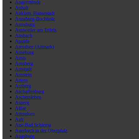
Angermünde
Anhalt
Anklam, Hansestadt
Annaberg-Buchholz
Annaburg
Annweiler am Trifels
Ansbach
Apolda
Arendsee (Altmark)
Arneburg
Arnis
Arnsberg
Arnstadt
Arnstein
Artern
Arzberg
Aschaffenburg
Aschersleben
Asperg
Aßlar
Attendorn
Aub
Aue-Bad Schlema
Auerbach in der Oberpfalz
Augsburg