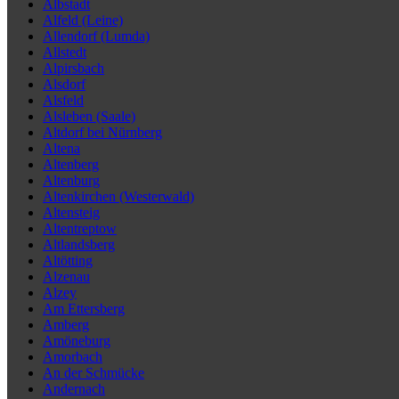
Albstadt
Alfeld (Leine)
Allendorf (Lumda)
Allstedt
Alpirsbach
Alsdorf
Alsfeld
Alsleben (Saale)
Altdorf bei Nürnberg
Altena
Altenberg
Altenburg
Altenkirchen (Westerwald)
Altensteig
Altentreptow
Altlandsberg
Altötting
Alzenau
Alzey
Am Ettersberg
Amberg
Amöneburg
Amorbach
An der Schmücke
Andernach