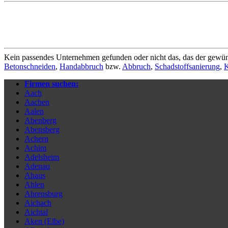
Kein passendes Unternehmen gefunden oder nicht das, das der gewün
Betonschneiden
,
Handabbruch
bzw.
Abbruch
,
Schadstoffsanierung
,
K
Firmen suchen:
Aach
Aachen
Aalen
Abenberg
Abensberg
Achern
Achim
Adelsheim
Adenau
Ahaus
Ahlen
Ahrensburg
Aichach
Aichtal
Aken (Elbe)