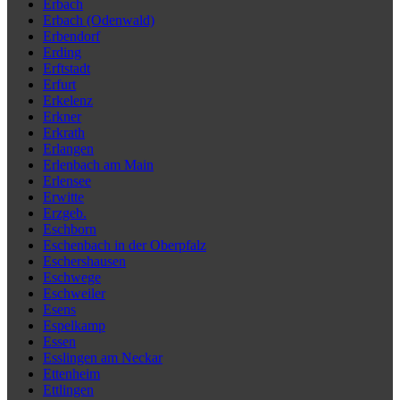
Erbach
Erbach (Odenwald)
Erbendorf
Erding
Erftstadt
Erfurt
Erkelenz
Erkner
Erkrath
Erlangen
Erlenbach am Main
Erlensee
Erwitte
Erzgeb.
Eschborn
Eschenbach in der Oberpfalz
Eschershausen
Eschwege
Eschweiler
Esens
Espelkamp
Essen
Esslingen am Neckar
Ettenheim
Ettlingen