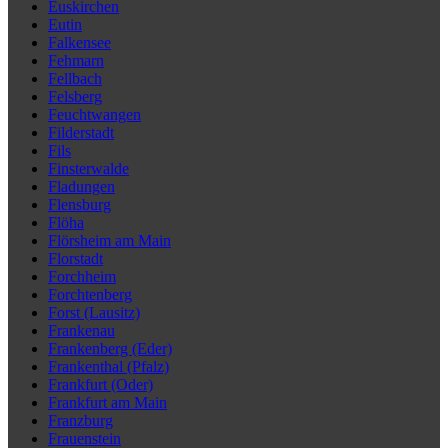
Euskirchen
Eutin
Falkensee
Fehmarn
Fellbach
Felsberg
Feuchtwangen
Filderstadt
Fils
Finsterwalde
Fladungen
Flensburg
Flöha
Flörsheim am Main
Florstadt
Forchheim
Forchtenberg
Forst (Lausitz)
Frankenau
Frankenberg (Eder)
Frankenthal (Pfalz)
Frankfurt (Oder)
Frankfurt am Main
Franzburg
Frauenstein