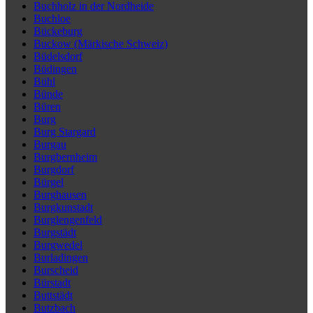
Buchholz in der Nordheide
Buchloe
Bückeburg
Buckow (Märkische Schweiz)
Büdelsdorf
Büdingen
Bühl
Bünde
Büren
Burg
Burg Stargard
Burgau
Burgbernheim
Burgdorf
Bürgel
Burghausen
Burgkunstadt
Burglengenfeld
Burgstädt
Burgwedel
Burladingen
Burscheid
Bürstadt
Buttstädt
Butzbach