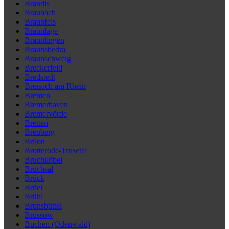
Brandis
Braubach
Braunfels
Braunlage
Bräunlingen
Braunsbedra
Braunschweig
Breckerfeld
Bredstedt
Breisach am Rhein
Bremen
Bremerhaven
Bremervörde
Bretten
Breuberg
Brilon
Brotterode-Trusetal
Bruchköbel
Bruchsal
Brück
Brüel
Brühl
Brunsbüttel
Brüssow
Buchen (Odenwald)