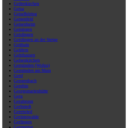
Geilenkirchen
Geisa
Geiselhöring
Geisenfeld
Geisenheim
Geisingen
Geislingen
Geislingen an der Steige
Geithain
Geldern
Gelnhausen
Gelsenkirchen
Gemünden (Wohra)
Gemünden am Main
Genf
Gengenbach
Genthin
Georgsmarienhütte
Gera
Gerabronn
Gerbstedt
Geretsried
Geringswalde
Gerlingen
Germering