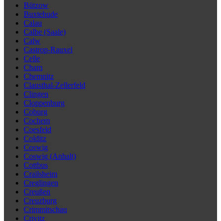
Bützow
Buxtehude
Calau
Calbe (Saale)
Calw
Castrop-Rauxel
Celle
Cham
Chemnitz
Clausthal-Zellerfeld
Clingen
Cloppenburg
Coburg
Cochem
Coesfeld
Colditz
Coswig
Coswig (Anhalt)
Cottbus
Crailsheim
Creglingen
Creußen
Creuzburg
Crimmitschau
Crivitz