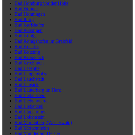
Bad Homburg vor der Höhe
Bad Honnef
Bad Hönningen
Bad Iburg
Bad Karlshafen
Bad Kissingen
Bad König
Bad Königshofen im Grabfeld
Bad Köstritz
Bad Kötzting
Bad Kreuznach
Bad Krozingen
Bad Laasphe
Bad Langensalza
Bad Lauchstädt
Bad Lausick
Bad Lauterberg im Harz
Bad Liebenstein
Bad Liebenwerda
Bad Liebenzell
Bad Lippspringe
Bad Lobenstein
Bad Marienberg (Westerwald)
Bad Mergentheim
Bad Münder am Deister