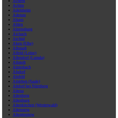
Achern
Achim
Adelsheim
Adenau
Ahaus
Ahlen
Ahrensburg
Aichach
Aichtal
Aken (Elbe)
Albstadt
Alfeld (Leine)
Allendorf (Lumda)
Allstedt
Alpirsbach
Alsdorf
Alsfeld
Alsleben (Saale)
Altdorf bei Nürnberg
Altena
Altenberg
Altenburg
Altenkirchen (Westerwald)
Altensteig
Altentreptow