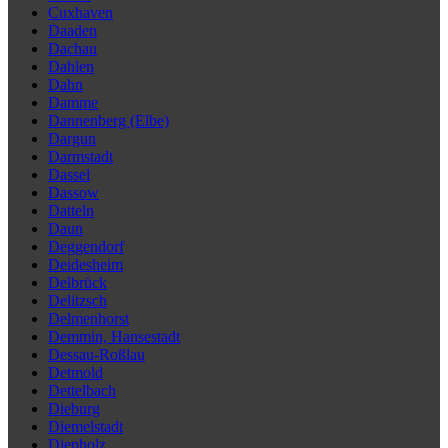
Cuxhaven
Daaden
Dachau
Dahlen
Dahn
Damme
Dannenberg (Elbe)
Dargun
Darmstadt
Dassel
Dassow
Datteln
Daun
Deggendorf
Deidesheim
Delbrück
Delitzsch
Delmenhorst
Demmin, Hansestadt
Dessau-Roßlau
Detmold
Dettelbach
Dieburg
Diemelstadt
Diepholz