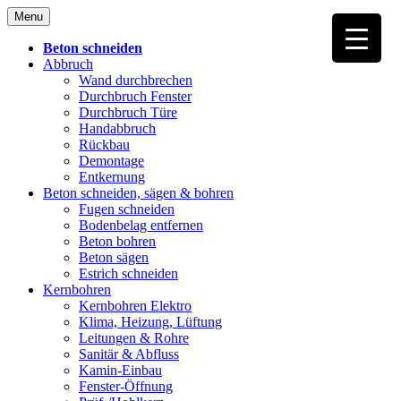
Skip
Menu
to
content
Beton schneiden
Abbruch
Wand durchbrechen
Durchbruch Fenster
Durchbruch Türe
Handabbruch
Rückbau
Demontage
Entkernung
Beton schneiden, sägen & bohren
Fugen schneiden
Bodenbelag entfernen
Beton bohren
Beton sägen
Estrich schneiden
Kernbohren
Kernbohren Elektro
Klima, Heizung, Lüftung
Leitungen & Rohre
Sanitär & Abfluss
Kamin-Einbau
Fenster-Öffnung