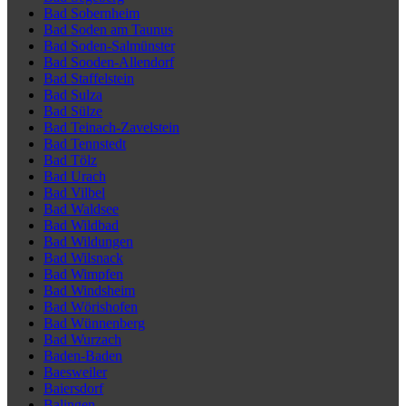
Bad Sobernheim
Bad Soden am Taunus
Bad Soden-Salmünster
Bad Sooden-Allendorf
Bad Staffelstein
Bad Sulza
Bad Sülze
Bad Teinach-Zavelstein
Bad Tennstedt
Bad Tölz
Bad Urach
Bad Vilbel
Bad Waldsee
Bad Wildbad
Bad Wildungen
Bad Wilsnack
Bad Wimpfen
Bad Windsheim
Bad Wörishofen
Bad Wünnenberg
Bad Wurzach
Baden-Baden
Baesweiler
Baiersdorf
Balingen