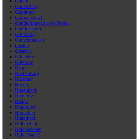
Guben
Gudensberg
Güglingen
Gummersbach
Gundelfingen an der Donau
Gundelsheim
Günzburg
Gunzenhausen
Güsten
Güstrow
Gütersloh
Gützkow
Haan
Hachenburg
Hadamar
Hagen
Hagenbach
Hagenow
Haiger
Haigerloch
Hainichen
Haiterbach
Halberstadt
Haldensleben
Halle (Saale)