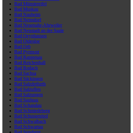
Bad Münstereifel
Bad Muskau
Bad Nauheim
Bad Nenndorf
Bad Neuenahr-Ahrweiler
Bad Neustadt an der Saale
Bad Oeynhausen
Bad Oldesloe
Bad Orb
Bad Pyrmont
Bad Rappenau
Bad Reichenhall
Bad Rodach
Bad Sachsa
Bad Säckingen
Bad Salzdetfurth
Bad Salzuflen
Bad Salzungen
Bad Saulgau
Bad Schandau
Bad Schmiedeberg
Bad Schussenried
Bad Schwalbach
Bad Schwartau
Bad Segeberg