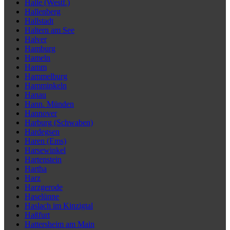
Halle (Westf.)
Hallenberg
Hallstadt
Haltern am See
Halver
Hamburg
Hameln
Hamm
Hammelburg
Hamminkeln
Hanau
Hann. Münden
Hannover
Harburg (Schwaben)
Hardegsen
Haren (Ems)
Harsewinkel
Hartenstein
Hartha
Harz
Harzgerode
Haselünne
Haslach im Kinzigtal
Haßfurt
Hattersheim am Main