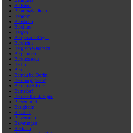
Beilngries
Beilstein
Belgern-Schildau
Bendorf
Bensheim
Berching
Bergen
Bergen auf Rügen
Bergheim
Bergisch Gladbach
Bergkamen
Bergneustadt
Berlin
Bern
Bernau bei Berlin
Bernburg (Saale)
Bernkastel-Kues
Bernsdorf
Bernstadt a. d. Eigen
Bersenbrück
Besigheim
Betzdorf
Betzenstein
Beverungen
Bexbach