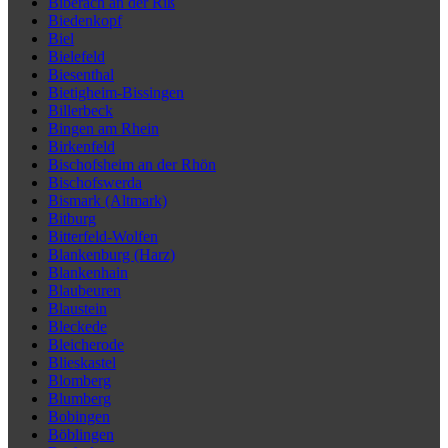
Biberach an der Riß
Biedenkopf
Biel
Bielefeld
Biesenthal
Bietigheim-Bissingen
Billerbeck
Bingen am Rhein
Birkenfeld
Bischofsheim an der Rhön
Bischofswerda
Bismark (Altmark)
Bitburg
Bitterfeld-Wolfen
Blankenburg (Harz)
Blankenhain
Blaubeuren
Blaustein
Bleckede
Bleicherode
Blieskastel
Blomberg
Blumberg
Bobingen
Böblingen