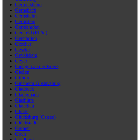
Germersheim
Gernsbach
Gernsheim
Gerolstein
Gerolzhofen
Gersfeld (Rhön)
Gersthofen
Gescher
Geseke
Gevelsberg
Geyer
Giengen an der Brenz
Gießen
Gifhorn
Ginsheim-Gustavsburg
Gladbeck
Gladenbach
Glashütte
Glauchau
Glinde
Glücksburg (Ostsee)
Glückstadt
Gnoien
Goch
Goldberg