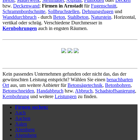
Beton
,
Mauerwerk
,
Steinmauer
,
Asphalt
,
Fußboden
oder
Decken
bzw.
Deckenwand
;
Firmen in Arnstadt
für
Fugenschnitt
,
Schrammbordschnitte
,
Sollbruchstellen
,
Dehnungsfugen
und
Wanddurchbruch
- durch
Beton
,
Stahlbeton
,
Naturstein
. Horizontal,
vertikal oder schräg. Verschiedene Durchmesser in
Kernbohrungen
auch in engsten Räumen.
Kein passendes Unternehmen gefunden oder nicht das, das der
gewünschten Leistung entspricht? Wählen Sie einen
benachbarten
Ort
aus, um weitere Anbieter für
Betonsägetechnik
,
Betonbohren
,
Betonschneiden
,
Handabbruch
bzw.
Abbruch
,
Schadstoffsanierung
,
Kernbohrung
und weitere
Leistungen
zu finden.
Firmen suchen:
Aach
Aachen
Aalen
Abenberg
Abensberg