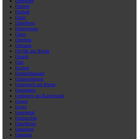
Elmshorn
Elsdorf
Elsfleth
Elster
Elsterberg
Elsterwerda
Elstra
Elterlein
Eltmann
Eltville am Rhein
Elzach
Elze
Emden
Emmelshausen
Emmendingen
Emmerich am Rhein
Emsdetten
Endingen am Kaiserstuhl
Engen
Enger
Ennepetal
Ennigerloh
Eppelheim
Eppingen
Eppstein