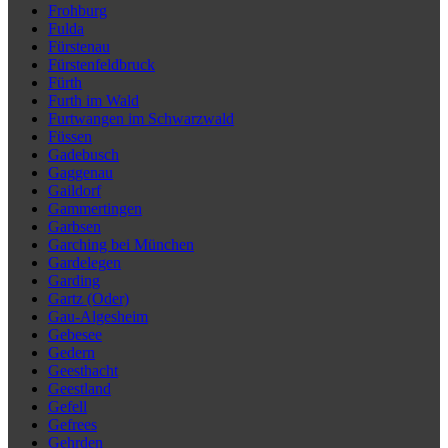
Frohburg
Fulda
Fürstenau
Fürstenfeldbruck
Fürth
Furth im Wald
Furtwangen im Schwarzwald
Füssen
Gadebusch
Gaggenau
Gaildorf
Gammertingen
Garbsen
Garching bei München
Gardelegen
Garding
Gartz (Oder)
Gau-Algesheim
Gebesee
Gedern
Geesthacht
Geestland
Gefell
Gefrees
Gehrden