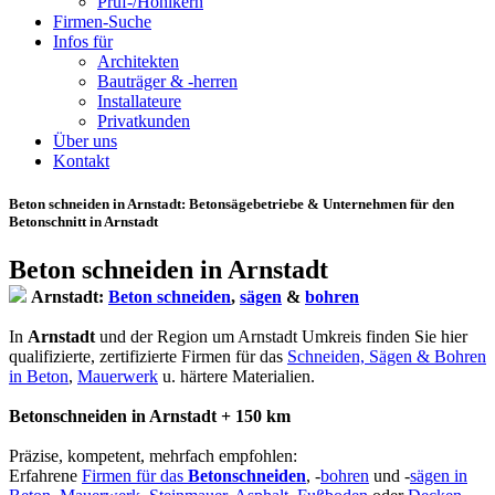
Prüf-/Hohlkern
Firmen-Suche
Infos für
Architekten
Bauträger & -herren
Installateure
Privatkunden
Über uns
Kontakt
Beton schneiden in Arnstadt
: Betonsägebetriebe & Unternehmen für den
Betonschnitt in Arnstadt
Beton schneiden in Arnstadt
Arnstadt:
Beton schneiden
,
sägen
&
bohren
In
Arnstadt
und der Region um Arnstadt Umkreis finden Sie hier
qualifizierte, zertifizierte Firmen für das
Schneiden, Sägen & Bohren
in Beton
,
Mauerwerk
u. härtere Materialien.
Betonschneiden in Arnstadt + 150 km
Präzise, kompetent, mehrfach empfohlen:
Erfahrene
Firmen für das
Betonschneiden
, -
bohren
und -
sägen in