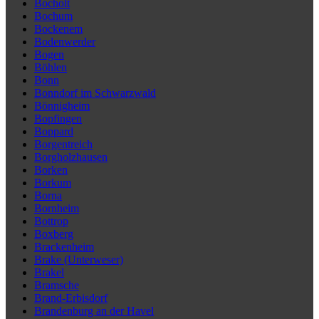
Bocholt
Bochum
Bockenem
Bodenwerder
Bogen
Böhlen
Bonn
Bonndorf im Schwarzwald
Bönnigheim
Bopfingen
Boppard
Borgentreich
Borgholzhausen
Borken
Borkum
Borna
Bornheim
Bottrop
Boxberg
Brackenheim
Brake (Unterweser)
Brakel
Bramsche
Brand-Erbisdorf
Brandenburg an der Havel