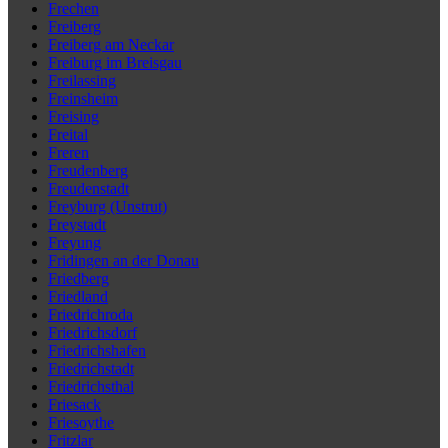
Frechen
Freiberg
Freiberg am Neckar
Freiburg im Breisgau
Freilassing
Freinsheim
Freising
Freital
Freren
Freudenberg
Freudenstadt
Freyburg (Unstrut)
Freystadt
Freyung
Fridingen an der Donau
Friedberg
Friedland
Friedrichroda
Friedrichsdorf
Friedrichshafen
Friedrichstadt
Friedrichsthal
Friesack
Friesoythe
Fritzlar