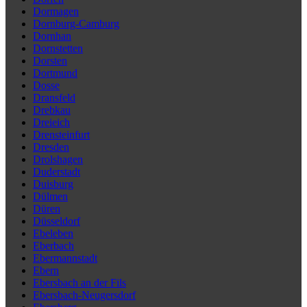
Dormagen
Dornburg-Camburg
Dornhan
Dornstetten
Dorsten
Dortmund
Dosse
Dransfeld
Drebkau
Dreieich
Drensteinfurt
Dresden
Drolshagen
Duderstadt
Duisburg
Dülmen
Düren
Düsseldorf
Ebeleben
Eberbach
Ebermannstadt
Ebern
Ebersbach an der Fils
Ebersbach-Neugersdorf