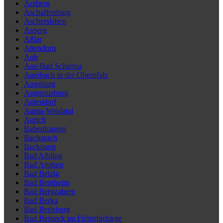
Arzberg
Aschaffenburg
Aschersleben
Asperg
Aßlar
Attendorn
Aub
Aue-Bad Schlema
Auerbach in der Oberpfalz
Augsburg
Augustusburg
Aulendorf
Auma-Weidatal
Aurich
Babenhausen
Bacharach
Backnang
Bad Aibling
Bad Arolsen
Bad Belzig
Bad Bentheim
Bad Bergzabern
Bad Berka
Bad Berleburg
Bad Berneck im Fichtelgebirge