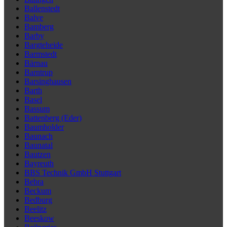
Ballenstedt
Balve
Bamberg
Barby
Bargteheide
Barmstedt
Bärnau
Barntrup
Barsinghausen
Barth
Basel
Bassum
Battenberg (Eder)
Baumholder
Baunach
Baunatal
Bautzen
Bayreuth
BBS Technik GmbH Stuttgart
Bebra
Beckum
Bedburg
Beelitz
Beeskow