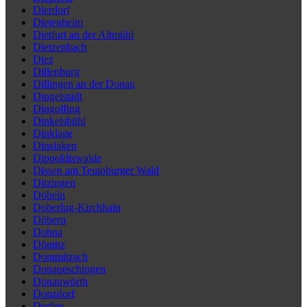
Dierdorf
Dietenheim
Dietfurt an der Altmühl
Dietzenbach
Diez
Dillenburg
Dillingen an der Donau
Dingelstädt
Dingolfing
Dinkelsbühl
Dinklage
Dinslaken
Dippoldiswalde
Dissen am Teutoburger Wald
Ditzingen
Döbeln
Doberlug-Kirchhain
Döbern
Dohna
Dömitz
Dommitzsch
Donaueschingen
Donauwörth
Donzdorf
Dorfen