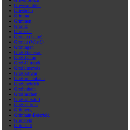
Grevenbroich
Grevesmühlen
Griesheim
Grimma
Grimmen
Gröditz
Groitzsch
Gronau (Leine)
Gronau (Westf.)
Gröningen
Groß-Bieberau
Groß-Gerau
Groß-Umstadt
Großalmerode
Großbottwar
Großbreitenbach
Großenehrich
Großenhain
Großräschen
Großröhrsdorf
Großschirma
Grünberg
Grünhain-Beierfeld
Grünsfeld
Grünstadt