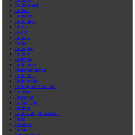
Goldkronach
Golßen
Gommern
Göppingen
Görlitz
Goslar
Gößnitz
Gotha
Göttingen
Grabow
Grafenau
Gräfenberg
Gräfenhainichen
Gräfenthal
Grafenwöhr
Grafing bei München
Gransee
Grebenau
Grebenstein
Greding
Greifswald, Hansestadt
Greiz
Greußen
Greven