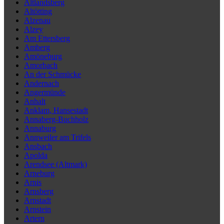
Altlandsberg
Altötting
Alzenau
Alzey
Am Ettersberg
Amberg
Amöneburg
Amorbach
An der Schmücke
Andernach
Angermünde
Anhalt
Anklam, Hansestadt
Annaberg-Buchholz
Annaburg
Annweiler am Trifels
Ansbach
Apolda
Arendsee (Altmark)
Arneburg
Arnis
Arnsberg
Arnstadt
Arnstein
Artern