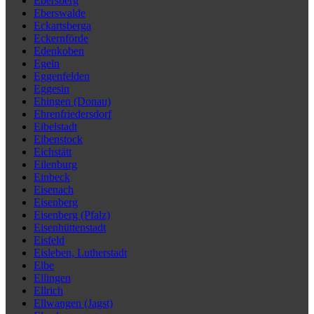
Ebersberg
Eberswalde
Eckartsberga
Eckernförde
Edenkoben
Egeln
Eggenfelden
Eggesin
Ehingen (Donau)
Ehrenfriedersdorf
Eibelstadt
Eibenstock
Eichstätt
Eilenburg
Einbeck
Eisenach
Eisenberg
Eisenberg (Pfalz)
Eisenhüttenstadt
Eisfeld
Eisleben, Lutherstadt
Elbe
Ellingen
Ellrich
Ellwangen (Jagst)