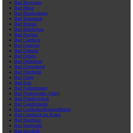
Bad Bevensen
Bad Bibra
Bad Blankenburg
Bad Bramstedt
Bad Breisig
Bad Brückenau
Bad Buchau
Bad Camberg
Bad Doberan
Bad Driburg
Bad Düben
Bad Dürkheim
Bad Dürrenberg
Bad Dürrheim
Bad Elster
Bad Ems
Bad Fallingbostel
Bad Freienwalde (Oder)
Bad Friedrichshall
Bad Gandersheim
Bad Gottleuba-Berggießhübel
Bad Griesbach im Rottal
Bad Harzburg
Bad Herrenalb
Bad Hersfeld