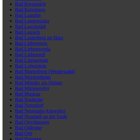
Bad Kreuznach
Bad Krozingen
Bad Laasphe
Bad Langensalza
Bad Lauchstädt
Bad Lausick
Bad Lauterberg im Harz
Bad Liebenstein
Bad Liebenwerda
Bad Liebenzell
Bad Lippspringe
Bad Lobenstein
Bad Marienberg (Westerwald)
Bad Mergentheim
Bad Münder am Deister
Bad Münstereifel
Bad Muskau
Bad Nauheim
Bad Nenndorf
Bad Neuenahr-Ahrweiler
Bad Neustadt an der Saale
Bad Oeynhausen
Bad Oldesloe
Bad Orb
Bad Pyrmont