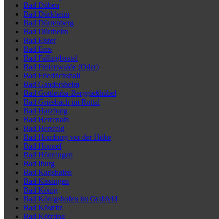
Bad Düben
Bad Dürkheim
Bad Dürrenberg
Bad Dürrheim
Bad Elster
Bad Ems
Bad Fallingbostel
Bad Freienwalde (Oder)
Bad Friedrichshall
Bad Gandersheim
Bad Gottleuba-Berggießhübel
Bad Griesbach im Rottal
Bad Harzburg
Bad Herrenalb
Bad Hersfeld
Bad Homburg vor der Höhe
Bad Honnef
Bad Hönningen
Bad Iburg
Bad Karlshafen
Bad Kissingen
Bad König
Bad Königshofen im Grabfeld
Bad Köstritz
Bad Kötzting