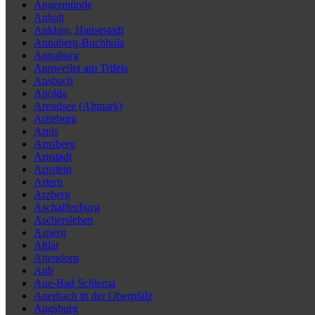
Angermünde
Anhalt
Anklam, Hansestadt
Annaberg-Buchholz
Annaburg
Annweiler am Trifels
Ansbach
Apolda
Arendsee (Altmark)
Arneburg
Arnis
Arnsberg
Arnstadt
Arnstein
Artern
Arzberg
Aschaffenburg
Aschersleben
Asperg
Aßlar
Attendorn
Aub
Aue-Bad Schlema
Auerbach in der Oberpfalz
Augsburg