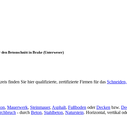
 den Betonschnitt in Brake (Unterweser)
finden Sie hier qualifizierte, zertifizierte Firmen für das
Schneiden,
ton
,
Mauerwerk
,
Steinmauer
,
Asphalt
,
Fußboden
oder
Decken
bzw.
De
rchbruch
- durch
Beton
,
Stahlbeton
,
Naturstein
. Horizontal, vertikal 