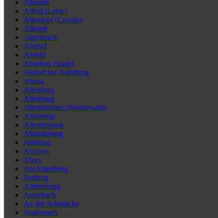
Albstadt
Alfeld (Leine)
Allendorf (Lumda)
Allstedt
Alpirsbach
Alsdorf
Alsfeld
Alsleben (Saale)
Altdorf bei Nürnberg
Altena
Altenberg
Altenburg
Altenkirchen (Westerwald)
Altensteig
Altentreptow
Altlandsberg
Altötting
Alzenau
Alzey
Am Ettersberg
Amberg
Amöneburg
Amorbach
An der Schmücke
Andernach