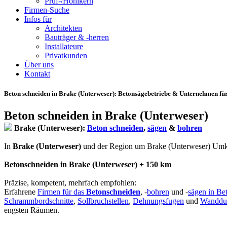
Prüf-/Hohlkern
Firmen-Suche
Infos für
Architekten
Bauträger & -herren
Installateure
Privatkunden
Über uns
Kontakt
Beton schneiden in Brake (Unterweser)
: Betonsägebetriebe & Unternehmen für
Beton schneiden in Brake (Unterweser)
Brake (Unterweser):
Beton schneiden
,
sägen
&
bohren
In
Brake (Unterweser)
und der Region um Brake (Unterweser) Umkreis 
Betonschneiden in Brake (Unterweser) + 150 km
Präzise, kompetent, mehrfach empfohlen:
Erfahrene
Firmen für das
Betonschneiden
, -
bohren
und -
sägen in Be
Schrammbordschnitte
,
Sollbruchstellen
,
Dehnungsfugen
und
Wanddu
engsten Räumen.