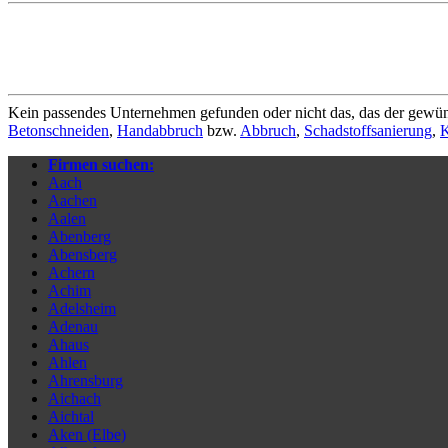
Kein passendes Unternehmen gefunden oder nicht das, das der gewün
Betonschneiden
,
Handabbruch
bzw.
Abbruch
,
Schadstoffsanierung
,
K
Firmen suchen:
Aach
Aachen
Aalen
Abenberg
Abensberg
Achern
Achim
Adelsheim
Adenau
Ahaus
Ahlen
Ahrensburg
Aichach
Aichtal
Aken (Elbe)