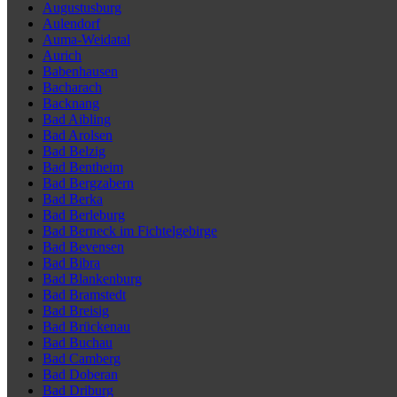
Augustusburg
Aulendorf
Auma-Weidatal
Aurich
Babenhausen
Bacharach
Backnang
Bad Aibling
Bad Arolsen
Bad Belzig
Bad Bentheim
Bad Bergzabern
Bad Berka
Bad Berleburg
Bad Berneck im Fichtelgebirge
Bad Bevensen
Bad Bibra
Bad Blankenburg
Bad Bramstedt
Bad Breisig
Bad Brückenau
Bad Buchau
Bad Camberg
Bad Doberan
Bad Driburg