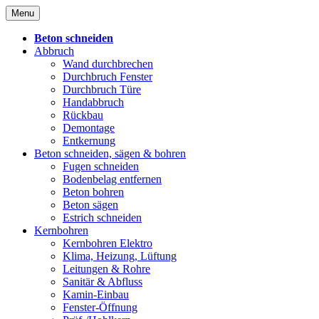
Skip
Menu
to
content
Beton schneiden
Abbruch
Wand durchbrechen
Durchbruch Fenster
Durchbruch Türe
Handabbruch
Rückbau
Demontage
Entkernung
Beton schneiden, sägen & bohren
Fugen schneiden
Bodenbelag entfernen
Beton bohren
Beton sägen
Estrich schneiden
Kernbohren
Kernbohren Elektro
Klima, Heizung, Lüftung
Leitungen & Rohre
Sanitär & Abfluss
Kamin-Einbau
Fenster-Öffnung