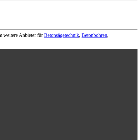
m weitere Anbieter für
Betonsägetechnik
,
Betonbohren
,