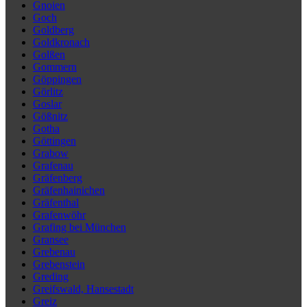
Gnoien
Goch
Goldberg
Goldkronach
Golßen
Gommern
Göppingen
Görlitz
Goslar
Gößnitz
Gotha
Göttingen
Grabow
Grafenau
Gräfenberg
Gräfenhainichen
Gräfenthal
Grafenwöhr
Grafing bei München
Gransee
Grebenau
Grebenstein
Greding
Greifswald, Hansestadt
Greiz