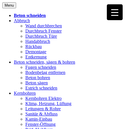
Skip
Menu
to
content
Beton schneiden
Abbruch
Wand durchbrechen
Durchbruch Fenster
Durchbruch Türe
Handabbruch
Rückbau
Demontage
Entkernung
Beton schneiden, sägen & bohren
Fugen schneiden
Bodenbelag entfernen
Beton bohren
Beton sägen
Estrich schneiden
Kernbohren
Kernbohren Elektro
Klima, Heizung, Lüftung
Leitungen & Rohre
Sanitär & Abfluss
Kamin-Einbau
Fenster-Öffnung