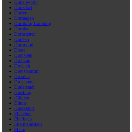
Donauwörth
Donzdorf
Dorfen
Dormagen
Dornburg-Camburg
Dornhan
Dornstetten
Dorsten
Dortmund
Dosse
Dransfeld
Drebkau
Dreieich
Drensteinfurt
Dresden
Drolshagen
Duderstadt
Duisburg
Dülmen
Düren
Düsseldorf
Ebeleben
Eberbach
Ebermannstadt
Ebern