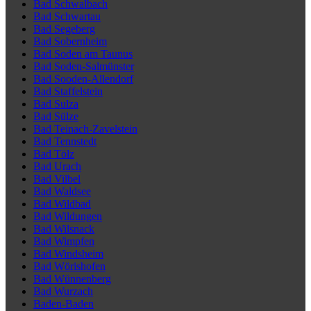
Bad Schwalbach
Bad Schwartau
Bad Segeberg
Bad Sobernheim
Bad Soden am Taunus
Bad Soden-Salmünster
Bad Sooden-Allendorf
Bad Staffelstein
Bad Sulza
Bad Sülze
Bad Teinach-Zavelstein
Bad Tennstedt
Bad Tölz
Bad Urach
Bad Vilbel
Bad Waldsee
Bad Wildbad
Bad Wildungen
Bad Wilsnack
Bad Wimpfen
Bad Windsheim
Bad Wörishofen
Bad Wünnenberg
Bad Wurzach
Baden-Baden