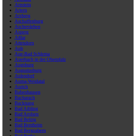
Arnstein
Artern
Arzberg
Aschaffenburg
Aschersleben
Asperg
Aßlar
Attendorn
Aub
Aue-Bad Schlema
Auerbach in der Oberpfalz
Augsburg
Augustusburg
Aulendorf
Auma-Weidatal
Aurich
Babenhausen
Bacharach
Backnang
Bad Aibling
Bad Arolsen
Bad Belzig
Bad Bentheim
Bad Bergzabern
Bad Berka