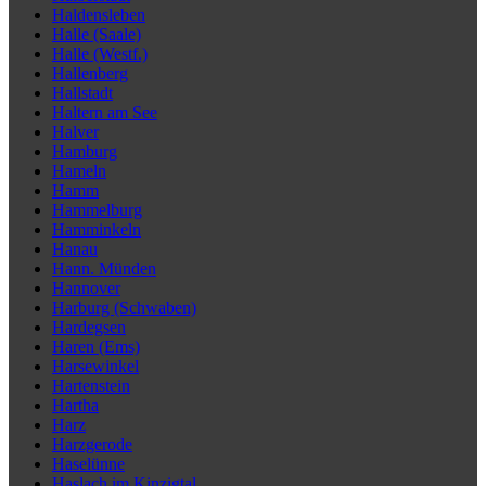
Haldensleben
Halle (Saale)
Halle (Westf.)
Hallenberg
Hallstadt
Haltern am See
Halver
Hamburg
Hameln
Hamm
Hammelburg
Hamminkeln
Hanau
Hann. Münden
Hannover
Harburg (Schwaben)
Hardegsen
Haren (Ems)
Harsewinkel
Hartenstein
Hartha
Harz
Harzgerode
Haselünne
Haslach im Kinzigtal