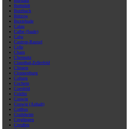
Bürstadt
Buttstädt
Butzbach
Bützow
Buxtehude
Calau
Calbe (Saale)
Calw
Castrop-Rauxel
Celle
Cham
Chemnitz
Clausthal-Zellerfeld
Clingen
Cloppenburg
Coburg
Cochem
Coesfeld
Colditz
Coswig
Coswig (Anhalt)
Cottbus
Crailsheim
Creglingen
Creußen