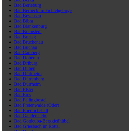
Bad Berleburg
Bad Berneck im Fichtelgebirge
Bad Bevensen
Bad Bibra
Bad Blankenburg
Bad Bramstedt
Bad Breisig
Bad Brückenau
Bad Buchau
Bad Camberg
Bad Doberan
Bad Driburg
Bad Düben
Bad Dürkheim
Bad Dürrenberg
Bad Dürrheim
Bad Elster
Bad Ems
Bad Fallingbostel
Bad Freienwalde (Oder)
Bad Friedrichshall
Bad Gandersheim
Bad Gottleuba-Berggießhübel
Bad Griesbach im Rottal