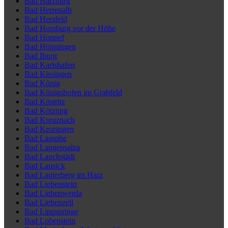
Bad Harzburg
Bad Herrenalb
Bad Hersfeld
Bad Homburg vor der Höhe
Bad Honnef
Bad Hönningen
Bad Iburg
Bad Karlshafen
Bad Kissingen
Bad König
Bad Königshofen im Grabfeld
Bad Köstritz
Bad Kötzting
Bad Kreuznach
Bad Krozingen
Bad Laasphe
Bad Langensalza
Bad Lauchstädt
Bad Lausick
Bad Lauterberg im Harz
Bad Liebenstein
Bad Liebenwerda
Bad Liebenzell
Bad Lippspringe
Bad Lobenstein