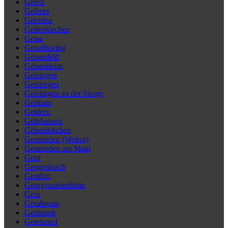
Gefell
Gefrees
Gehrden
Geilenkirchen
Geisa
Geiselhöring
Geisenfeld
Geisenheim
Geisingen
Geislingen
Geislingen an der Steige
Geithain
Geldern
Gelnhausen
Gelsenkirchen
Gemünden (Wohra)
Gemünden am Main
Genf
Gengenbach
Genthin
Georgsmarienhütte
Gera
Gerabronn
Gerbstedt
Geretsried