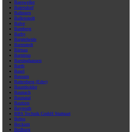
Baesweiler
Baiersdorf
Balingen
Ballenstedt
Balve
Bamberg
Barby
Bargteheide
Barmstedt
Bärnau
Barntrup
Barsinghausen
Barth
Basel
Bassum
Battenberg (Eder)
Baumholder
Baunach
Baunatal
Bautzen
Bayreuth
BBS Technik GmbH Stuttgart
Bebra
Beckum
Bedburg