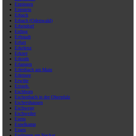
Eppingen
Eppstein
Erbach
Erbach (Odenwald)
Erbendorf
Erding
Erftstadt
Erfurt
Erkelenz
Erkner
Erkrath
Erlangen
Erlenbach am Main
Erlensee
Erwitte
Erzgeb.
Eschborn
Eschenbach in der Oberpfalz
Eschershausen
Eschwege
Eschweiler
Esens
Espelkamp
Essen
Esslingen am Neckar