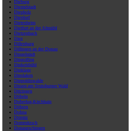
Dieburg
Diemelstadt
Diepholz
Dierdorf
Dietenheim
Dietfurt an der Altmühl
Dietzenbach
Diez
Dillenburg
Dillingen an der Donau
Dingelstädt
Dingolfing
Dinkelsbühl
Dinklage
Dinslaken
Dippoldiswalde
Dissen am Teutoburger Wald
Ditzingen
Döbeln
Doberlug-Kirchhain
Döbern
Dohna
Dömitz
Dommitzsch
Donaueschingen