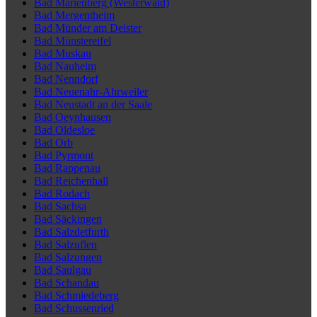
Bad Marienberg (Westerwald)
Bad Mergentheim
Bad Münder am Deister
Bad Münstereifel
Bad Muskau
Bad Nauheim
Bad Nenndorf
Bad Neuenahr-Ahrweiler
Bad Neustadt an der Saale
Bad Oeynhausen
Bad Oldesloe
Bad Orb
Bad Pyrmont
Bad Rappenau
Bad Reichenhall
Bad Rodach
Bad Sachsa
Bad Säckingen
Bad Salzdetfurth
Bad Salzuflen
Bad Salzungen
Bad Saulgau
Bad Schandau
Bad Schmiedeberg
Bad Schussenried