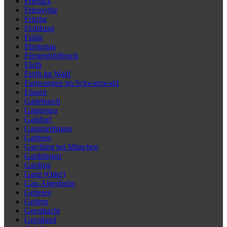
Friesack
Friesoythe
Fritzlar
Frohburg
Fulda
Fürstenau
Fürstenfeldbruck
Fürth
Furth im Wald
Furtwangen im Schwarzwald
Füssen
Gadebusch
Gaggenau
Gaildorf
Gammertingen
Garbsen
Garching bei München
Gardelegen
Garding
Gartz (Oder)
Gau-Algesheim
Gebesee
Gedern
Geesthacht
Geestland