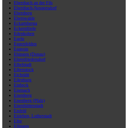
Ebersbach an der Fils
Ebersbach-Neugersdorf
Ebersberg
Eberswalde
Eckartsberga
Eckernförde
Edenkoben
Egeln
Eggenfelden
Eggesin
Ehingen (Donau)
Ehrenfriedersdorf
Eibelstadt
Eibenstock
Eichstätt
Eilenburg
Einbeck
Eisenach
Eisenberg
Eisenberg (Pfalz)
Eisenhüttenstadt
Eisfeld
Eisleben, Lutherstadt
Elbe
Ellingen