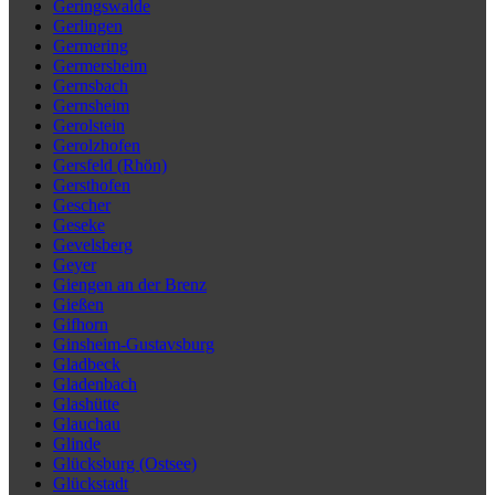
Geringswalde
Gerlingen
Germering
Germersheim
Gernsbach
Gernsheim
Gerolstein
Gerolzhofen
Gersfeld (Rhön)
Gersthofen
Gescher
Geseke
Gevelsberg
Geyer
Giengen an der Brenz
Gießen
Gifhorn
Ginsheim-Gustavsburg
Gladbeck
Gladenbach
Glashütte
Glauchau
Glinde
Glücksburg (Ostsee)
Glückstadt