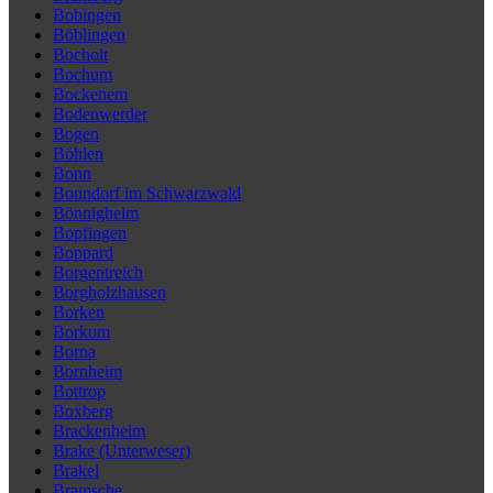
Bobingen
Böblingen
Bocholt
Bochum
Bockenem
Bodenwerder
Bogen
Böhlen
Bonn
Bonndorf im Schwarzwald
Bönnigheim
Bopfingen
Boppard
Borgentreich
Borgholzhausen
Borken
Borkum
Borna
Bornheim
Bottrop
Boxberg
Brackenheim
Brake (Unterweser)
Brakel
Bramsche