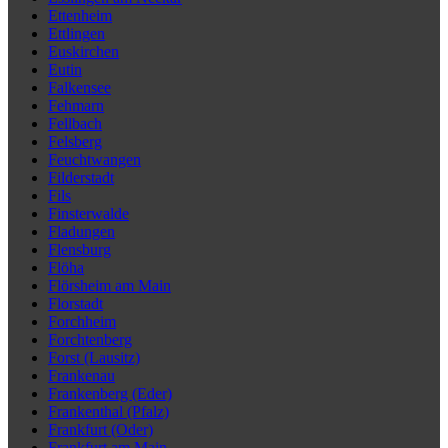
Ettenheim
Ettlingen
Euskirchen
Eutin
Falkensee
Fehmarn
Fellbach
Felsberg
Feuchtwangen
Filderstadt
Fils
Finsterwalde
Fladungen
Flensburg
Flöha
Flörsheim am Main
Florstadt
Forchheim
Forchtenberg
Forst (Lausitz)
Frankenau
Frankenberg (Eder)
Frankenthal (Pfalz)
Frankfurt (Oder)
Frankfurt am Main