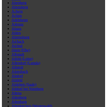
Abenberg
Abensberg
Achern
Achim
Adelsheim
Adenau
Ahaus
Ahlen
Ahrensburg
Aichach
Aichtal
Aken (Elbe)
Albstadt
Alfeld (Leine)
Allendorf (Lumda)
Allstedt
Alpirsbach
Alsdorf
Alsfeld
Alsleben (Saale)
Altdorf bei Nürnberg
Altena
Altenberg
Altenburg
Altenkirchen (Westerwald)