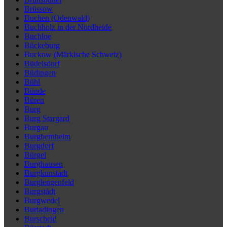
Brüssow
Buchen (Odenwald)
Buchholz in der Nordheide
Buchloe
Bückeburg
Buckow (Märkische Schweiz)
Büdelsdorf
Büdingen
Bühl
Bünde
Büren
Burg
Burg Stargard
Burgau
Burgbernheim
Burgdorf
Bürgel
Burghausen
Burgkunstadt
Burglengenfeld
Burgstädt
Burgwedel
Burladingen
Burscheid