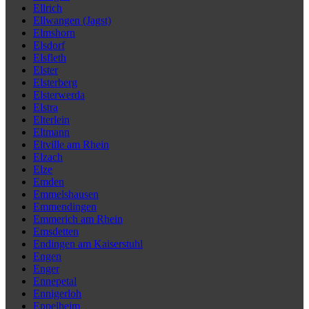
Ellrich
Ellwangen (Jagst)
Elmshorn
Elsdorf
Elsfleth
Elster
Elsterberg
Elsterwerda
Elstra
Elterlein
Eltmann
Eltville am Rhein
Elzach
Elze
Emden
Emmelshausen
Emmendingen
Emmerich am Rhein
Emsdetten
Endingen am Kaiserstuhl
Engen
Enger
Ennepetal
Ennigerloh
Eppelheim