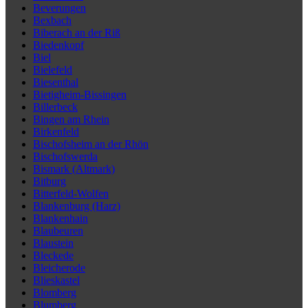
Beverungen
Bexbach
Biberach an der Riß
Biedenkopf
Biel
Bielefeld
Biesenthal
Bietigheim-Bissingen
Billerbeck
Bingen am Rhein
Birkenfeld
Bischofsheim an der Rhön
Bischofswerda
Bismark (Altmark)
Bitburg
Bitterfeld-Wolfen
Blankenburg (Harz)
Blankenhain
Blaubeuren
Blaustein
Bleckede
Bleicherode
Blieskastel
Blomberg
Blumberg