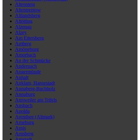
Altensteig
Altentreptow
Altlandsberg
Altötting
Alzenau
Alzey
Am Ettersberg
Amberg
Amöneburg
Amorbach
An der Schmücke
Andernach
Angermünde
Anhalt
Anklam, Hansestadt
Annaberg-Buchholz
Annaburg
Annweiler am Trifels
Ansbach
Apolda
Arendsee (Altmark)
Arneburg
Arnis
Arnsberg
Arnstadt