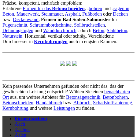
Präzise, kompetent, mehrfach empfohlen:
Erfahrene
Firmen für das
Betonschneiden
, -
bohren
und -
sägen in
Beton
,
Mauerwerk
,
Steinmauer
,
Asphalt
,
Fußboden
oder
Decken
bzw.
Deckenwand
;
Firmen in Bad Soden-Salmünster
für
Fugenschnitt
,
Schrammbordschnitte
,
Sollbruchstellen
,
Dehnungsfugen
und
Wanddurchbruch
- durch
Beton
,
Stahlbeton
,
Naturstein
. Horizontal, vertikal oder schräg. Verschiedene
Durchmesser in
Kernbohrungen
auch in engsten Räumen.
Kein passendes Unternehmen gefunden oder nicht das, das der
gewünschten Leistung entspricht? Wählen Sie einen
benachbarten
Ort
aus, um weitere Anbieter für
Betonsägetechnik
,
Betonbohren
,
Betonschneiden
,
Handabbruch
bzw.
Abbruch
,
Schadstoffsanierung
,
Kernbohrung
und weitere
Leistungen
zu finden.
Firmen suchen:
Aach
Aachen
Aalen