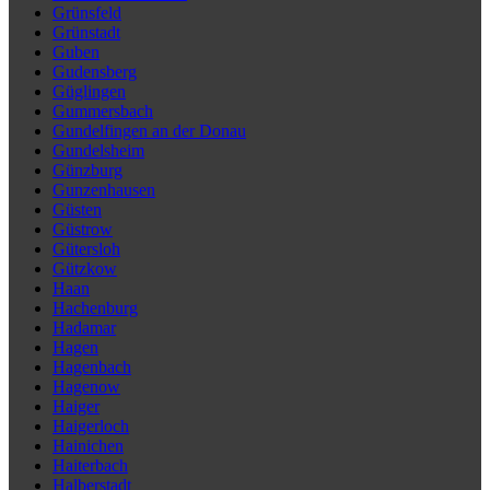
Grünsfeld
Grünstadt
Guben
Gudensberg
Güglingen
Gummersbach
Gundelfingen an der Donau
Gundelsheim
Günzburg
Gunzenhausen
Güsten
Güstrow
Gütersloh
Gützkow
Haan
Hachenburg
Hadamar
Hagen
Hagenbach
Hagenow
Haiger
Haigerloch
Hainichen
Haiterbach
Halberstadt