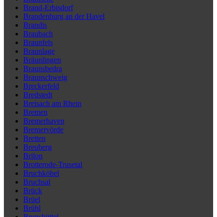
Brand-Erbisdorf
Brandenburg an der Havel
Brandis
Braubach
Braunfels
Braunlage
Bräunlingen
Braunsbedra
Braunschweig
Breckerfeld
Bredstedt
Breisach am Rhein
Bremen
Bremerhaven
Bremervörde
Bretten
Breuberg
Brilon
Brotterode-Trusetal
Bruchköbel
Bruchsal
Brück
Brüel
Brühl
Brunsbüttel