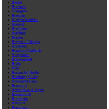
Beelitz
Beeskow
Beilngries
Beilstein
Belgern-Schildau
Bendorf
Bensheim
Berching
Bergen
Bergen auf Rügen
Bergheim
Bergisch Gladbach
Bergkamen
Bergneustadt
Berlin
Bern
Bernau bei Berlin
Bernburg (Saale)
Bernkastel-Kues
Bernsdorf
Bernstadt a. d. Eigen
Bersenbrück
Besigheim
Betzdorf
Betzenstein