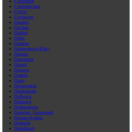
Creuzburg
Crimmitschau
Crivitz
Cuxhaven
Daaden
Dachau
Dahlen
Dahn
Damme
Dannenberg (Elbe)
Dargun
Darmstadt
Dassel
Dassow
Datteln
Daun
Deggendorf
Deidesheim
Delbrück
Delitzsch
Delmenhorst
Demmin, Hansestadt
Dessau-Roßlau
Detmold
Dettelbach