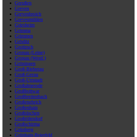
Greußen
Greven
Grevenbroich
Grevesmühlen
Griesheim
Grimma
Grimmen
Gröditz
Groitzsch
Gronau (Leine)
Gronau (Westf.)
Gröningen
Groß-Bieberau
Groß-Gerau
Groß-Umstadt
Großalmerode
Großbottwar
Großbreitenbach
Großenehrich
Großenhain
Großräschen
Großröhrsdorf
Großschirma
Grünberg
Grünhain-Beierfeld