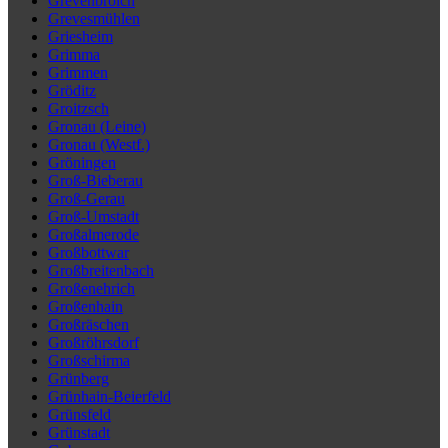
Grevenbroich
Grevesmühlen
Griesheim
Grimma
Grimmen
Gröditz
Groitzsch
Gronau (Leine)
Gronau (Westf.)
Gröningen
Groß-Bieberau
Groß-Gerau
Groß-Umstadt
Großalmerode
Großbottwar
Großbreitenbach
Großenehrich
Großenhain
Großräschen
Großröhrsdorf
Großschirma
Grünberg
Grünhain-Beierfeld
Grünsfeld
Grünstadt