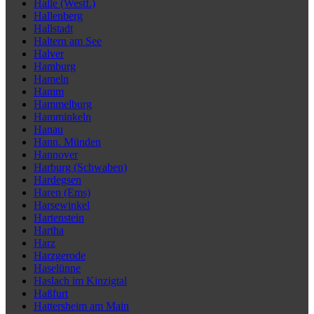
Halle (Westf.)
Hallenberg
Hallstadt
Haltern am See
Halver
Hamburg
Hameln
Hamm
Hammelburg
Hamminkeln
Hanau
Hann. Münden
Hannover
Harburg (Schwaben)
Hardegsen
Haren (Ems)
Harsewinkel
Hartenstein
Hartha
Harz
Harzgerode
Haselünne
Haslach im Kinzigtal
Haßfurt
Hattersheim am Main