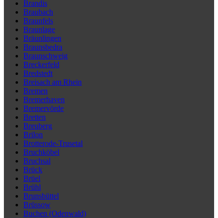
Brandis
Braubach
Braunfels
Braunlage
Bräunlingen
Braunsbedra
Braunschweig
Breckerfeld
Bredstedt
Breisach am Rhein
Bremen
Bremerhaven
Bremervörde
Bretten
Breuberg
Brilon
Brotterode-Trusetal
Bruchköbel
Bruchsal
Brück
Brüel
Brühl
Brunsbüttel
Brüssow
Buchen (Odenwald)