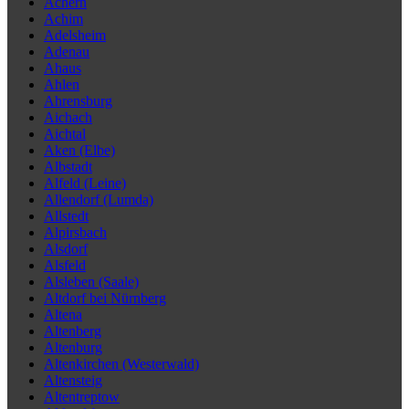
Achern
Achim
Adelsheim
Adenau
Ahaus
Ahlen
Ahrensburg
Aichach
Aichtal
Aken (Elbe)
Albstadt
Alfeld (Leine)
Allendorf (Lumda)
Allstedt
Alpirsbach
Alsdorf
Alsfeld
Alsleben (Saale)
Altdorf bei Nürnberg
Altena
Altenberg
Altenburg
Altenkirchen (Westerwald)
Altensteig
Altentreptow