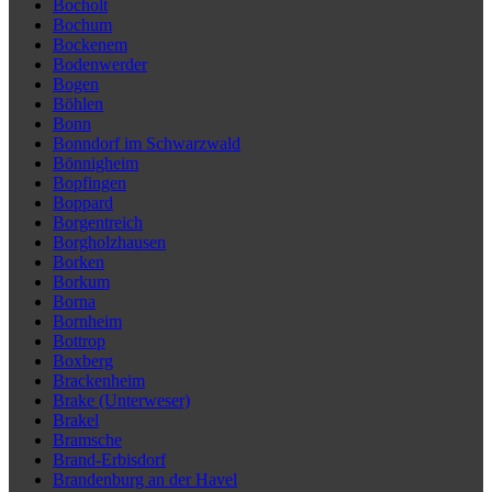
Bocholt
Bochum
Bockenem
Bodenwerder
Bogen
Böhlen
Bonn
Bonndorf im Schwarzwald
Bönnigheim
Bopfingen
Boppard
Borgentreich
Borgholzhausen
Borken
Borkum
Borna
Bornheim
Bottrop
Boxberg
Brackenheim
Brake (Unterweser)
Brakel
Bramsche
Brand-Erbisdorf
Brandenburg an der Havel