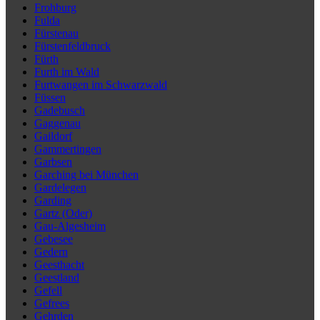
Frohburg
Fulda
Fürstenau
Fürstenfeldbruck
Fürth
Furth im Wald
Furtwangen im Schwarzwald
Füssen
Gadebusch
Gaggenau
Gaildorf
Gammertingen
Garbsen
Garching bei München
Gardelegen
Garding
Gartz (Oder)
Gau-Algesheim
Gebesee
Gedern
Geesthacht
Geestland
Gefell
Gefrees
Gehrden