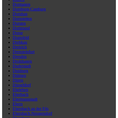
Dormagen
Dornburg-Camburg
Dornhan
Dornstetten
Dorsten
Dortmund
Dosse
Dransfeld
Drebkau
Dreieich
Drensteinfurt
Dresden
Drolshagen
Duderstadt
Duisburg
Dülmen
Düren
Düsseldorf
Ebeleben
Eberbach
Ebermannstadt
Ebern
Ebersbach an der Fils
Ebersbach-Neugersdorf