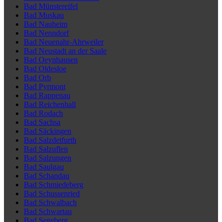
Bad Münstereifel
Bad Muskau
Bad Nauheim
Bad Nenndorf
Bad Neuenahr-Ahrweiler
Bad Neustadt an der Saale
Bad Oeynhausen
Bad Oldesloe
Bad Orb
Bad Pyrmont
Bad Rappenau
Bad Reichenhall
Bad Rodach
Bad Sachsa
Bad Säckingen
Bad Salzdetfurth
Bad Salzuflen
Bad Salzungen
Bad Saulgau
Bad Schandau
Bad Schmiedeberg
Bad Schussenried
Bad Schwalbach
Bad Schwartau
Bad Segeberg