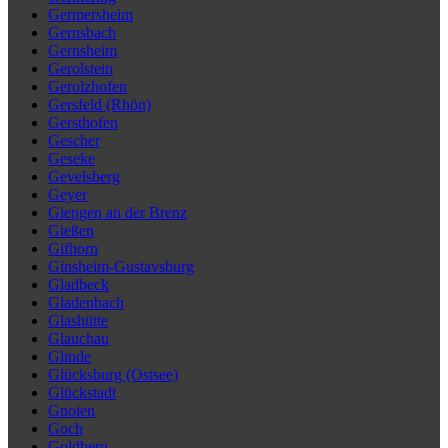
Germersheim
Gernsbach
Gernsheim
Gerolstein
Gerolzhofen
Gersfeld (Rhön)
Gersthofen
Gescher
Geseke
Gevelsberg
Geyer
Giengen an der Brenz
Gießen
Gifhorn
Ginsheim-Gustavsburg
Gladbeck
Gladenbach
Glashütte
Glauchau
Glinde
Glücksburg (Ostsee)
Glückstadt
Gnoien
Goch
Goldberg