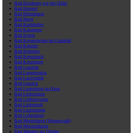
Bad Homburg vor der Höhe
Bad Honnef
Bad Hönningen
Bad Iburg
Bad Karlshafen
Bad Kissingen
Bad König
Bad Königshofen im Grabfeld
Bad Köstritz
Bad Kötzting
Bad Kreuznach
Bad Krozingen
Bad Laasphe
Bad Langensalza
Bad Lauchstädt
Bad Lausick
Bad Lauterberg im Harz
Bad Liebenstein
Bad Liebenwerda
Bad Liebenzell
Bad Lippspringe
Bad Lobenstein
Bad Marienberg (Westerwald)
Bad Mergentheim
Bad Münder am Deister