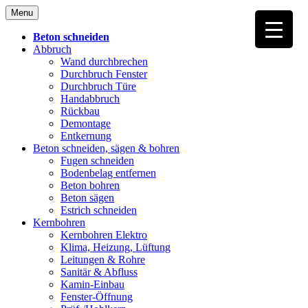
Skip
Menu
to
content
Beton schneiden
Abbruch
Wand durchbrechen
Durchbruch Fenster
Durchbruch Türe
Handabbruch
Rückbau
Demontage
Entkernung
Beton schneiden, sägen & bohren
Fugen schneiden
Bodenbelag entfernen
Beton bohren
Beton sägen
Estrich schneiden
Kernbohren
Kernbohren Elektro
Klima, Heizung, Lüftung
Leitungen & Rohre
Sanitär & Abfluss
Kamin-Einbau
Fenster-Öffnung