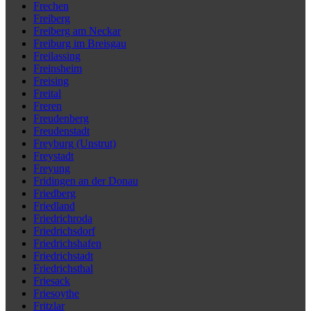
Frechen
Freiberg
Freiberg am Neckar
Freiburg im Breisgau
Freilassing
Freinsheim
Freising
Freital
Freren
Freudenberg
Freudenstadt
Freyburg (Unstrut)
Freystadt
Freyung
Fridingen an der Donau
Friedberg
Friedland
Friedrichroda
Friedrichsdorf
Friedrichshafen
Friedrichstadt
Friedrichsthal
Friesack
Friesoythe
Fritzlar