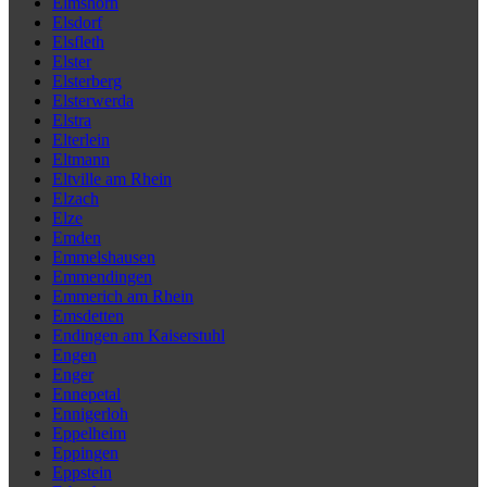
Elmshorn
Elsdorf
Elsfleth
Elster
Elsterberg
Elsterwerda
Elstra
Elterlein
Eltmann
Eltville am Rhein
Elzach
Elze
Emden
Emmelshausen
Emmendingen
Emmerich am Rhein
Emsdetten
Endingen am Kaiserstuhl
Engen
Enger
Ennepetal
Ennigerloh
Eppelheim
Eppingen
Eppstein