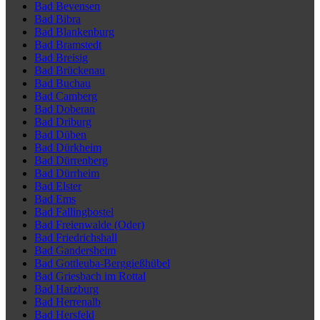
Bad Bevensen
Bad Bibra
Bad Blankenburg
Bad Bramstedt
Bad Breisig
Bad Brückenau
Bad Buchau
Bad Camberg
Bad Doberan
Bad Driburg
Bad Düben
Bad Dürkheim
Bad Dürrenberg
Bad Dürrheim
Bad Elster
Bad Ems
Bad Fallingbostel
Bad Freienwalde (Oder)
Bad Friedrichshall
Bad Gandersheim
Bad Gottleuba-Berggießhübel
Bad Griesbach im Rottal
Bad Harzburg
Bad Herrenalb
Bad Hersfeld