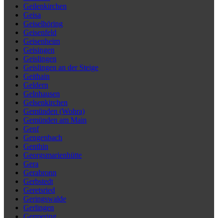
Geilenkirchen
Geisa
Geiselhöring
Geisenfeld
Geisenheim
Geisingen
Geislingen
Geislingen an der Steige
Geithain
Geldern
Gelnhausen
Gelsenkirchen
Gemünden (Wohra)
Gemünden am Main
Genf
Gengenbach
Genthin
Georgsmarienhütte
Gera
Gerabronn
Gerbstedt
Geretsried
Geringswalde
Gerlingen
Germering