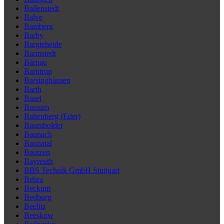
Ballenstedt
Balve
Bamberg
Barby
Bargteheide
Barmstedt
Bärnau
Barntrup
Barsinghausen
Barth
Basel
Bassum
Battenberg (Eder)
Baumholder
Baunach
Baunatal
Bautzen
Bayreuth
BBS Technik GmbH Stuttgart
Bebra
Beckum
Bedburg
Beelitz
Beeskow