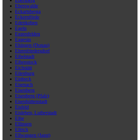
Ebersberg
Eberswalde
Eckartsberga
Eckernförde
Edenkoben
Egeln
Eggenfelden
Eggesin
Ehingen (Donau)
Ehrenfriedersdorf
Eibelstadt
Eibenstock
Eichstätt
Eilenburg
Einbeck
Eisenach
Eisenberg
Eisenberg (Pfalz)
Eisenhüttenstadt
Eisfeld
Eisleben, Lutherstadt
Elbe
Ellingen
Ellrich
Ellwangen (Jagst)