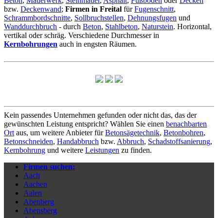
Beton
,
Mauerwerk
,
Steinmauer
,
Asphalt
,
Fußboden
oder
Decken
bzw.
Deckenwand
;
Firmen in Freital
für
Fugenschnitt
,
Schrammbordschnitte
,
Sollbruchstellen
,
Dehnungsfugen
und
Wanddurchbruch
- durch
Beton
,
Stahlbeton
,
Naturstein
. Horizontal,
vertikal oder schräg. Verschiedene Durchmesser in
Kernbohrungen
auch in engsten Räumen.
Kein passendes Unternehmen gefunden oder nicht das, das der
gewünschten Leistung entspricht? Wählen Sie einen
benachbarten
Ort
aus, um weitere Anbieter für
Betonsägetechnik
,
Betonbohren
,
Betonschneiden
,
Handabbruch
bzw.
Abbruch
,
Schadstoffsanierung
,
Kernbohrung
und weitere
Leistungen
zu finden.
Firmen suchen:
Aach
Aachen
Aalen
Abenberg
Abensberg