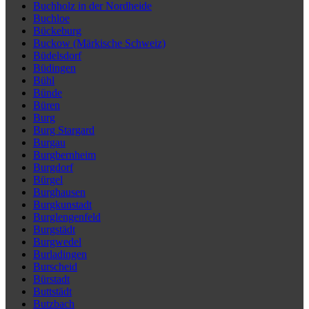
Buchholz in der Nordheide
Buchloe
Bückeburg
Buckow (Märkische Schweiz)
Büdelsdorf
Büdingen
Bühl
Bünde
Büren
Burg
Burg Stargard
Burgau
Burgbernheim
Burgdorf
Bürgel
Burghausen
Burgkunstadt
Burglengenfeld
Burgstädt
Burgwedel
Burladingen
Burscheid
Bürstadt
Buttstädt
Butzbach