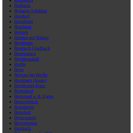
Beilngries
Beilstein
Belgern-Schildau
Bendorf
Bensheim
Berching
Bergen
Bergen auf Rügen
Bergheim
Bergisch Gladbach
Bergkamen
Bergneustadt
Berlin
Bern
Bernau bei Berlin
Bernburg (Saale)
Bernkastel-Kues
Bernsdorf
Bernstadt a. d. Eigen
Bersenbrück
Besigheim
Betzdorf
Betzenstein
Beverungen
Bexbach