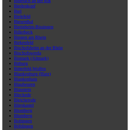
Biberach an der Riß
Biedenkopf
Biel
Bielefeld
Biesenthal
Bietigheim-Bissingen
Billerbeck
Bingen am Rhein
Birkenfeld
Bischofsheim an der Rhön
Bischofswerda
Bismark (Altmark)
Bitburg
Bitterfeld-Wolfen
Blankenburg (Harz)
Blankenhain
Blaubeuren
Blaustein
Bleckede
Bleicherode
Blieskastel
Blomberg
Blumberg
Bobingen
Böblingen