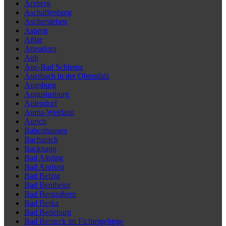
Arzberg
Aschaffenburg
Aschersleben
Asperg
Aßlar
Attendorn
Aub
Aue-Bad Schlema
Auerbach in der Oberpfalz
Augsburg
Augustusburg
Aulendorf
Auma-Weidatal
Aurich
Babenhausen
Bacharach
Backnang
Bad Aibling
Bad Arolsen
Bad Belzig
Bad Bentheim
Bad Bergzabern
Bad Berka
Bad Berleburg
Bad Berneck im Fichtelgebirge