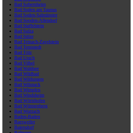
Bad Sobernheim
Bad Soden am Taunus
Bad Soden-Salmünster
Bad Sooden-Allendorf
Bad Staffelstein
Bad Sulza
Bad Sülze
Bad Teinach-Zavelstein
Bad Tennstedt
Bad Tölz
Bad Urach
Bad Vilbel
Bad Waldsee
Bad Wildbad
Bad Wildungen
Bad Wilsnack
Bad Wimpfen
Bad Windsheim
Bad Wörishofen
Bad Wünnenberg
Bad Wurzach
Baden-Baden
Baesweiler
Baiersdorf
Balingen