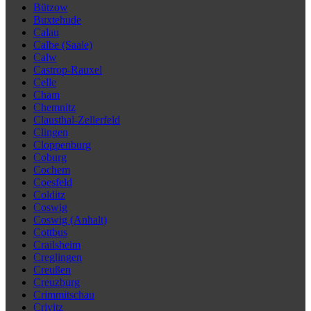
Bützow
Buxtehude
Calau
Calbe (Saale)
Calw
Castrop-Rauxel
Celle
Cham
Chemnitz
Clausthal-Zellerfeld
Clingen
Cloppenburg
Coburg
Cochem
Coesfeld
Colditz
Coswig
Coswig (Anhalt)
Cottbus
Crailsheim
Creglingen
Creußen
Creuzburg
Crimmitschau
Crivitz