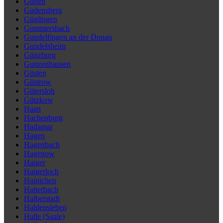
Guben
Gudensberg
Güglingen
Gummersbach
Gundelfingen an der Donau
Gundelsheim
Günzburg
Gunzenhausen
Güsten
Güstrow
Gütersloh
Gützkow
Haan
Hachenburg
Hadamar
Hagen
Hagenbach
Hagenow
Haiger
Haigerloch
Hainichen
Haiterbach
Halberstadt
Haldensleben
Halle (Saale)