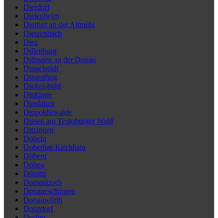
Dierdorf
Dietenheim
Dietfurt an der Altmühl
Dietzenbach
Diez
Dillenburg
Dillingen an der Donau
Dingelstädt
Dingolfing
Dinkelsbühl
Dinklage
Dinslaken
Dippoldiswalde
Dissen am Teutoburger Wald
Ditzingen
Döbeln
Doberlug-Kirchhain
Döbern
Dohna
Dömitz
Dommitzsch
Donaueschingen
Donauwörth
Donzdorf
Dorfen