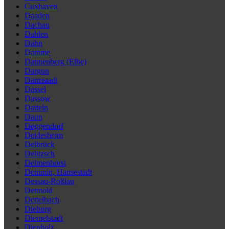
Cuxhaven
Daaden
Dachau
Dahlen
Dahn
Damme
Dannenberg (Elbe)
Dargun
Darmstadt
Dassel
Dassow
Datteln
Daun
Deggendorf
Deidesheim
Delbrück
Delitzsch
Delmenhorst
Demmin, Hansestadt
Dessau-Roßlau
Detmold
Dettelbach
Dieburg
Diemelstadt
Diepholz