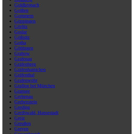
Goldkronach
Golßen
Gommern
Göppingen
Görlitz
Goslar
Gößnitz
Gotha
Göttingen
Grabow
Grafenau
Gräfenberg
Gräfenhainichen
Gräfenthal
Grafenwöhr
Grafing bei München
Gransee
Grebenau
Grebenstein
Greding
Greifswald, Hansestadt
Greiz
Greußen
Greven