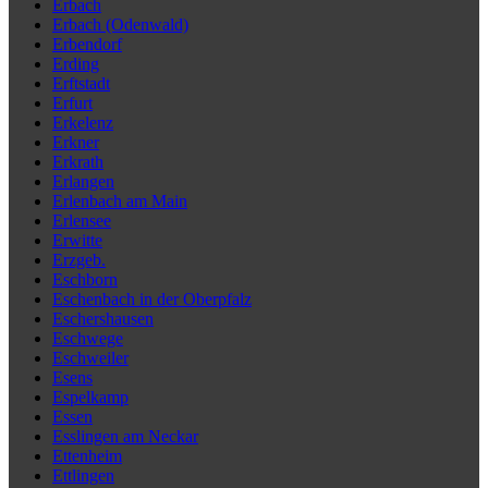
Erbach
Erbach (Odenwald)
Erbendorf
Erding
Erftstadt
Erfurt
Erkelenz
Erkner
Erkrath
Erlangen
Erlenbach am Main
Erlensee
Erwitte
Erzgeb.
Eschborn
Eschenbach in der Oberpfalz
Eschershausen
Eschwege
Eschweiler
Esens
Espelkamp
Essen
Esslingen am Neckar
Ettenheim
Ettlingen