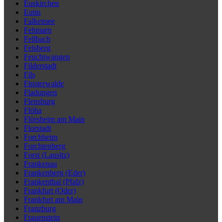
Euskirchen
Eutin
Falkensee
Fehmarn
Fellbach
Felsberg
Feuchtwangen
Filderstadt
Fils
Finsterwalde
Fladungen
Flensburg
Flöha
Flörsheim am Main
Florstadt
Forchheim
Forchtenberg
Forst (Lausitz)
Frankenau
Frankenberg (Eder)
Frankenthal (Pfalz)
Frankfurt (Oder)
Frankfurt am Main
Franzburg
Frauenstein