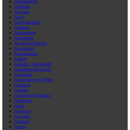
Altlandsberg
Altötting
Alzenau
Alzey
Am Ettersberg
Amberg
Amöneburg
Amorbach
An der Schmücke
Andernach
Angermünde
Anhalt
Anklam, Hansestadt
Annaberg-Buchholz
Annaburg
Annweiler am Trifels
Ansbach
Apolda
Arendsee (Altmark)
Arneburg
Arnis
Arnsberg
Arnstadt
Arnstein
Artern