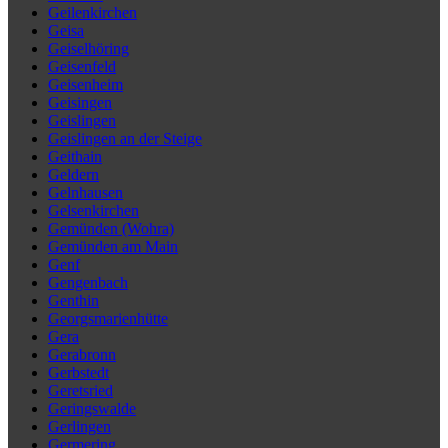
Geilenkirchen
Geisa
Geiselhöring
Geisenfeld
Geisenheim
Geisingen
Geislingen
Geislingen an der Steige
Geithain
Geldern
Gelnhausen
Gelsenkirchen
Gemünden (Wohra)
Gemünden am Main
Genf
Gengenbach
Genthin
Georgsmarienhütte
Gera
Gerabronn
Gerbstedt
Geretsried
Geringswalde
Gerlingen
Germering