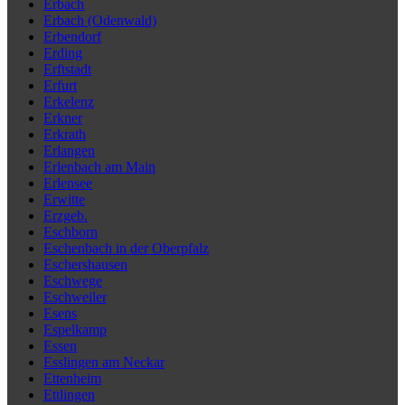
Erbach
Erbach (Odenwald)
Erbendorf
Erding
Erftstadt
Erfurt
Erkelenz
Erkner
Erkrath
Erlangen
Erlenbach am Main
Erlensee
Erwitte
Erzgeb.
Eschborn
Eschenbach in der Oberpfalz
Eschershausen
Eschwege
Eschweiler
Esens
Espelkamp
Essen
Esslingen am Neckar
Ettenheim
Ettlingen