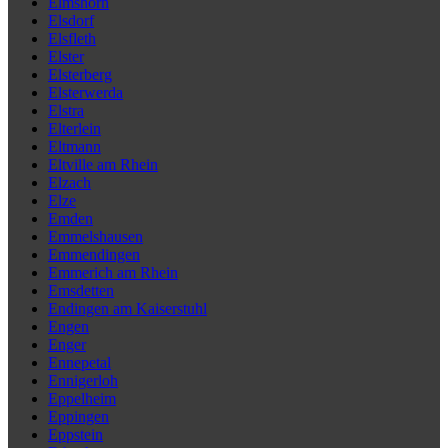
Elmshorn
Elsdorf
Elsfleth
Elster
Elsterberg
Elsterwerda
Elstra
Elterlein
Eltmann
Eltville am Rhein
Elzach
Elze
Emden
Emmelshausen
Emmendingen
Emmerich am Rhein
Emsdetten
Endingen am Kaiserstuhl
Engen
Enger
Ennepetal
Ennigerloh
Eppelheim
Eppingen
Eppstein