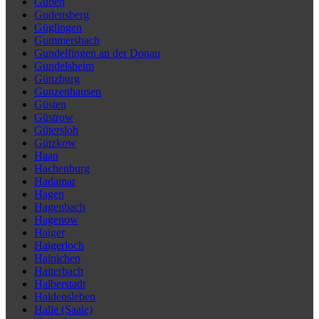
Guben
Gudensberg
Güglingen
Gummersbach
Gundelfingen an der Donau
Gundelsheim
Günzburg
Gunzenhausen
Güsten
Güstrow
Gütersloh
Gützkow
Haan
Hachenburg
Hadamar
Hagen
Hagenbach
Hagenow
Haiger
Haigerloch
Hainichen
Haiterbach
Halberstadt
Haldensleben
Halle (Saale)