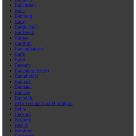
Ballenstedt
Balve
Bamberg
Barby
Bargteheide
Barmstedt
Bärnau
Barntrup
Barsinghausen
Barth
Basel
Bassum
Battenberg (Eder)
Baumholder
Baunach
Baunatal
Bautzen
Bayreuth
BBS Technik GmbH Stuttgart
Bebra
Beckum
Bedburg
Beelitz
Beeskow