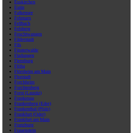
Euskirchen
Eutin
Falkensee
Fehmarn
Fellbach
Felsberg
Feuchtwangen
Filderstadt
Fils
Finsterwalde
Fladungen
Flensburg
Flöha
Flörsheim am Main
Florstadt
Forchheim
Forchtenberg
Forst (Lausitz)
Frankenau
Frankenberg (Eder)
Frankenthal (Pfalz)
Frankfurt (Oder)
Frankfurt am Main
Franzburg
Frauenstein