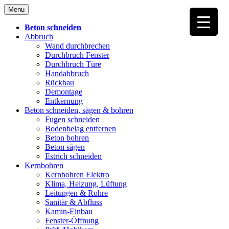
Skip
Menu
to
content
Beton schneiden
Abbruch
Wand durchbrechen
Durchbruch Fenster
Durchbruch Türe
Handabbruch
Rückbau
Demontage
Entkernung
Beton schneiden, sägen & bohren
Fugen schneiden
Bodenbelag entfernen
Beton bohren
Beton sägen
Estrich schneiden
Kernbohren
Kernbohren Elektro
Klima, Heizung, Lüftung
Leitungen & Rohre
Sanitär & Abfluss
Kamin-Einbau
Fenster-Öffnung