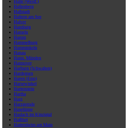
Halle (Westf.)
Hallenberg
Hallstadt
Haltern am See
Halver
Hamburg
Hameln
Hamm
Hammelburg
Hamminkeln
Hanau
Hann. Münden
Hannover
Harburg (Schwaben)
Hardegsen
Haren (Ems)
Harsewinkel
Hartenstein
Hartha
Harz
Harzgerode
Haselünne
Haslach im Kinzigtal
Haßfurt
Hattersheim am Main