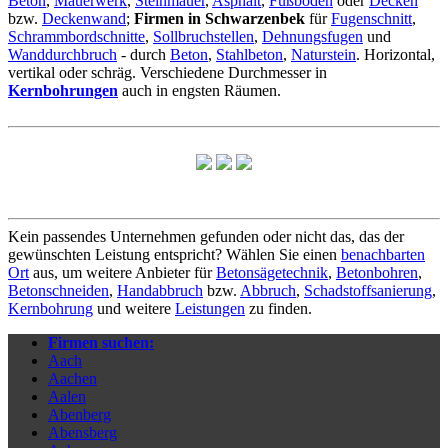
Beton
,
Mauerwerk
,
Steinmauer
,
Asphalt
,
Fußboden
oder
Decken
bzw.
Deckenwand
;
Firmen in Schwarzenbek
für
Fugenschnitt
,
Schrammbordschnitte
,
Sollbruchstellen
,
Dehnungsfugen
und
Wanddurchbruch
- durch
Beton
,
Stahlbeton
,
Naturstein
. Horizontal,
vertikal oder schräg. Verschiedene Durchmesser in
Kernbohrungen
auch in engsten Räumen.
Kein passendes Unternehmen gefunden oder nicht das, das der
gewünschten Leistung entspricht? Wählen Sie einen
benachbarten
Ort
aus, um weitere Anbieter für
Betonsägetechnik
,
Betonbohren
,
Betonschneiden
,
Handabbruch
bzw.
Abbruch
,
Schadstoffsanierung
,
Kernbohrung
und weitere
Leistungen
zu finden.
Firmen suchen:
Aach
Aachen
Aalen
Abenberg
Abensberg