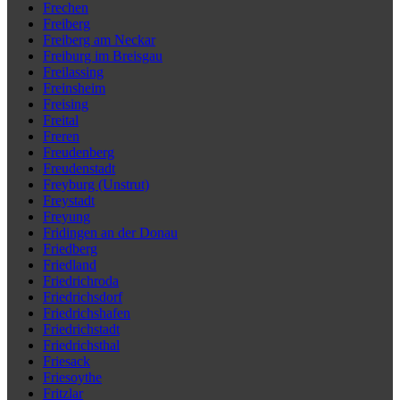
Frechen
Freiberg
Freiberg am Neckar
Freiburg im Breisgau
Freilassing
Freinsheim
Freising
Freital
Freren
Freudenberg
Freudenstadt
Freyburg (Unstrut)
Freystadt
Freyung
Fridingen an der Donau
Friedberg
Friedland
Friedrichroda
Friedrichsdorf
Friedrichshafen
Friedrichstadt
Friedrichsthal
Friesack
Friesoythe
Fritzlar