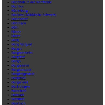
Buchholz in der Nordheide
Buchloe
Bückeburg
Buckow (Märkische Schweiz)
Büdelsdorf
Büdingen
Bühl
Bünde
Büren
Burg
Burg Stargard
Burgau
Burgbernheim
Burgdorf
Bürgel
Burghausen
Burgkunstadt
Burglengenfeld
Burgstädt
Burgwedel
Burladingen
Burscheid
Bürstadt
Buttstädt
Butzbach