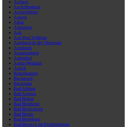
Arzberg
Aschaffenburg
Aschersleben
Asperg
Aßlar
Attendorn
Aub
Aue-Bad Schlema
Auerbach in der Oberpfalz
Augsburg
Augustusburg
Aulendorf
Auma-Weidatal
Aurich
Babenhausen
Bacharach
Backnang
Bad Aibling
Bad Arolsen
Bad Belzig
Bad Bentheim
Bad Bergzabern
Bad Berka
Bad Berleburg
Bad Berneck im Fichtelgebirge