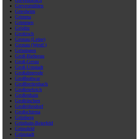
Grevenbroich
Grevesmühlen
Griesheim
Grimma
Grimmen
Gröditz
Groitzsch
Gronau (Leine)
Gronau (Westf.)
Gröningen
Groß-Bieberau
Groß-Gerau
Groß-Umstadt
Großalmerode
Großbottwar
Großbreitenbach
Großenehrich
Großenhain
Großräschen
Großröhrsdorf
Großschirma
Grünberg
Grünhain-Beierfeld
Grünsfeld
Grünstadt