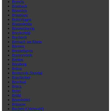
Brandis
Braubach
Braunfels
Braunlage
Bräunlingen
Braunsbedra
Braunschweig
Breckerfeld
Bredstedt
Breisach am Rhein
Bremen
Bremerhaven
Bremervörde
Bretten
Breuberg
Brilon
Brotterode-Trusetal
Bruchköbel
Bruchsal
Brück
Brüel
Brühl
Brunsbüttel
Brüssow
Buchen (Odenwald)