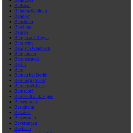
Beilngries
Beilstein
Belgern-Schildau
Bendorf
Bensheim
Berching
Bergen
Bergen auf Rügen
Bergheim
Bergisch Gladbach
Bergkamen
Bergneustadt
Berlin
Bern
Bernau bei Berlin
Bernburg (Saale)
Bernkastel-Kues
Bernsdorf
Bernstadt a. d. Eigen
Bersenbrück
Besigheim
Betzdorf
Betzenstein
Beverungen
Bexbach