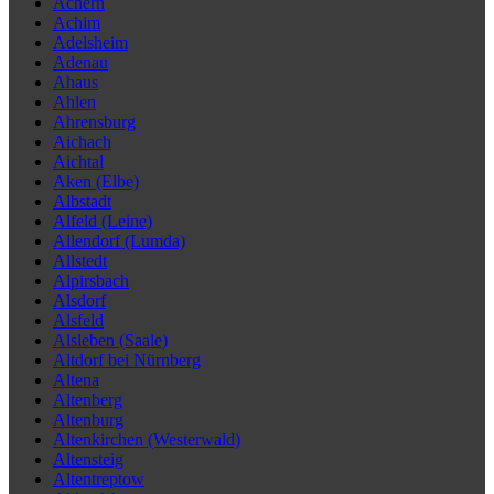
Achern
Achim
Adelsheim
Adenau
Ahaus
Ahlen
Ahrensburg
Aichach
Aichtal
Aken (Elbe)
Albstadt
Alfeld (Leine)
Allendorf (Lumda)
Allstedt
Alpirsbach
Alsdorf
Alsfeld
Alsleben (Saale)
Altdorf bei Nürnberg
Altena
Altenberg
Altenburg
Altenkirchen (Westerwald)
Altensteig
Altentreptow