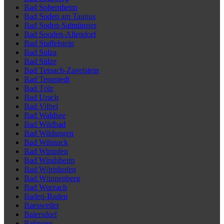
Bad Sobernheim
Bad Soden am Taunus
Bad Soden-Salmünster
Bad Sooden-Allendorf
Bad Staffelstein
Bad Sulza
Bad Sülze
Bad Teinach-Zavelstein
Bad Tennstedt
Bad Tölz
Bad Urach
Bad Vilbel
Bad Waldsee
Bad Wildbad
Bad Wildungen
Bad Wilsnack
Bad Wimpfen
Bad Windsheim
Bad Wörishofen
Bad Wünnenberg
Bad Wurzach
Baden-Baden
Baesweiler
Baiersdorf
Balingen