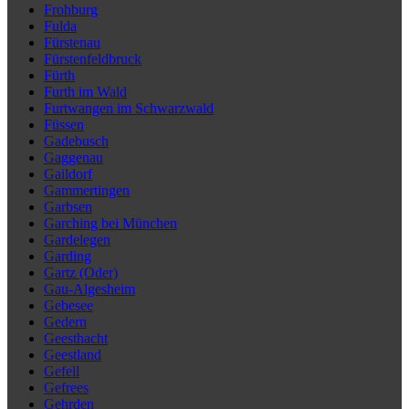
Frohburg
Fulda
Fürstenau
Fürstenfeldbruck
Fürth
Furth im Wald
Furtwangen im Schwarzwald
Füssen
Gadebusch
Gaggenau
Gaildorf
Gammertingen
Garbsen
Garching bei München
Gardelegen
Garding
Gartz (Oder)
Gau-Algesheim
Gebesee
Gedern
Geesthacht
Geestland
Gefell
Gefrees
Gehrden