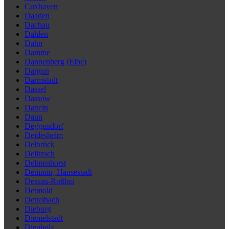
Cuxhaven
Daaden
Dachau
Dahlen
Dahn
Damme
Dannenberg (Elbe)
Dargun
Darmstadt
Dassel
Dassow
Datteln
Daun
Deggendorf
Deidesheim
Delbrück
Delitzsch
Delmenhorst
Demmin, Hansestadt
Dessau-Roßlau
Detmold
Dettelbach
Dieburg
Diemelstadt
Diepholz