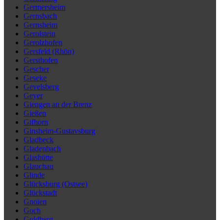
Germersheim
Gernsbach
Gernsheim
Gerolstein
Gerolzhofen
Gersfeld (Rhön)
Gersthofen
Gescher
Geseke
Gevelsberg
Geyer
Giengen an der Brenz
Gießen
Gifhorn
Ginsheim-Gustavsburg
Gladbeck
Gladenbach
Glashütte
Glauchau
Glinde
Glücksburg (Ostsee)
Glückstadt
Gnoien
Goch
Goldberg