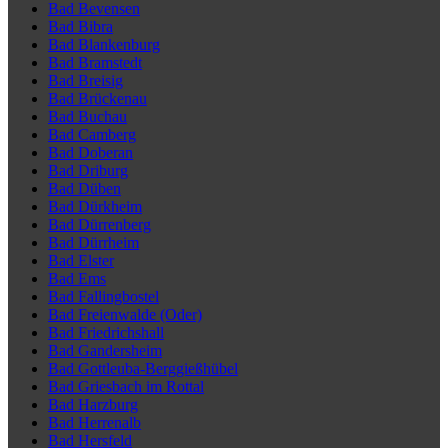
Bad Bevensen
Bad Bibra
Bad Blankenburg
Bad Bramstedt
Bad Breisig
Bad Brückenau
Bad Buchau
Bad Camberg
Bad Doberan
Bad Driburg
Bad Düben
Bad Dürkheim
Bad Dürrenberg
Bad Dürrheim
Bad Elster
Bad Ems
Bad Fallingbostel
Bad Freienwalde (Oder)
Bad Friedrichshall
Bad Gandersheim
Bad Gottleuba-Berggießhübel
Bad Griesbach im Rottal
Bad Harzburg
Bad Herrenalb
Bad Hersfeld