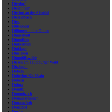
Dierdorf
Dietenheim
Dietfurt an der Altmühl
Dietzenbach
Diez
Dillenburg
Dillingen an der Donau
Dingelstädt
Dingolfing
Dinkelsbühl
Dinklage
Dinslaken
Dippoldiswalde
Dissen am Teutoburger Wald
Ditzingen
Döbeln
Doberlug-Kirchhain
Döbern
Dohna
Dömitz
Dommitzsch
Donaueschingen
Donauwörth
Donzdorf
Dorfen