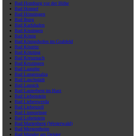
Bad Homburg vor der Höhe
Bad Honnef
Bad Hönningen
Bad Iburg
Bad Karlshafen
Bad Kissingen
Bad König
Bad Königshofen im Grabfeld
Bad Köstritz
Bad Kötzting
Bad Kreuznach
Bad Krozingen
Bad Laasphe
Bad Langensalza
Bad Lauchstädt
Bad Lausick
Bad Lauterberg im Harz
Bad Liebenstein
Bad Liebenwerda
Bad Liebenzell
Bad Lippspringe
Bad Lobenstein
Bad Marienberg (Westerwald)
Bad Mergentheim
Bad Münder am Deister