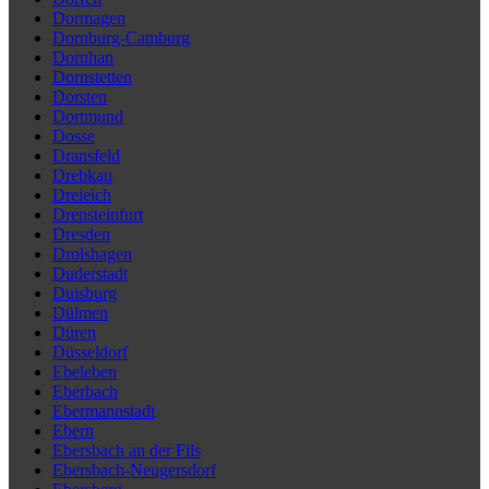
Dormagen
Dornburg-Camburg
Dornhan
Dornstetten
Dorsten
Dortmund
Dosse
Dransfeld
Drebkau
Dreieich
Drensteinfurt
Dresden
Drolshagen
Duderstadt
Duisburg
Dülmen
Düren
Düsseldorf
Ebeleben
Eberbach
Ebermannstadt
Ebern
Ebersbach an der Fils
Ebersbach-Neugersdorf