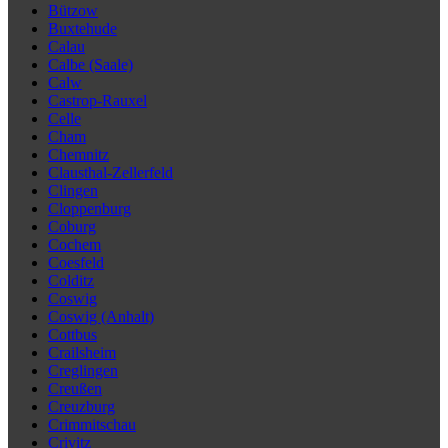
Bützow
Buxtehude
Calau
Calbe (Saale)
Calw
Castrop-Rauxel
Celle
Cham
Chemnitz
Clausthal-Zellerfeld
Clingen
Cloppenburg
Coburg
Cochem
Coesfeld
Colditz
Coswig
Coswig (Anhalt)
Cottbus
Crailsheim
Creglingen
Creußen
Creuzburg
Crimmitschau
Crivitz