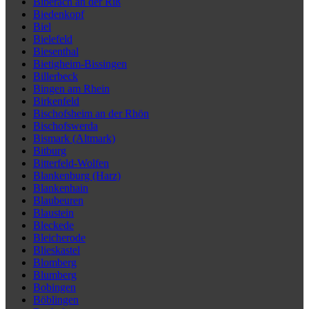
Biberach an der Riß
Biedenkopf
Biel
Bielefeld
Biesenthal
Bietigheim-Bissingen
Billerbeck
Bingen am Rhein
Birkenfeld
Bischofsheim an der Rhön
Bischofswerda
Bismark (Altmark)
Bitburg
Bitterfeld-Wolfen
Blankenburg (Harz)
Blankenhain
Blaubeuren
Blaustein
Bleckede
Bleicherode
Blieskastel
Blomberg
Blumberg
Bobingen
Böblingen