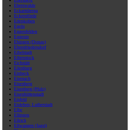
Ebersberg
Eberswalde
Eckartsberga
Eckernförde
Edenkoben
Egeln
Eggenfelden
Eggesin
Ehingen (Donau)
Ehrenfriedersdorf
Eibelstadt
Eibenstock
Eichstätt
Eilenburg
Einbeck
Eisenach
Eisenberg
Eisenberg (Pfalz)
Eisenhüttenstadt
Eisfeld
Eisleben, Lutherstadt
Elbe
Ellingen
Ellrich
Ellwangen (Jagst)