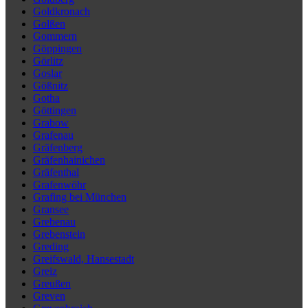
Goldkronach
Golßen
Gommern
Göppingen
Görlitz
Goslar
Gößnitz
Gotha
Göttingen
Grabow
Grafenau
Gräfenberg
Gräfenhainichen
Gräfenthal
Grafenwöhr
Grafing bei München
Gransee
Grebenau
Grebenstein
Greding
Greifswald, Hansestadt
Greiz
Greußen
Greven