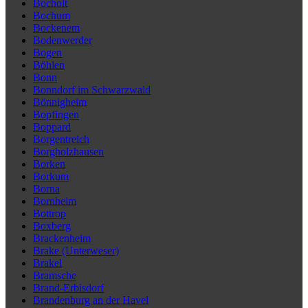
Bocholt
Bochum
Bockenem
Bodenwerder
Bogen
Böhlen
Bonn
Bonndorf im Schwarzwald
Bönnigheim
Bopfingen
Boppard
Borgentreich
Borgholzhausen
Borken
Borkum
Borna
Bornheim
Bottrop
Boxberg
Brackenheim
Brake (Unterweser)
Brakel
Bramsche
Brand-Erbisdorf
Brandenburg an der Havel