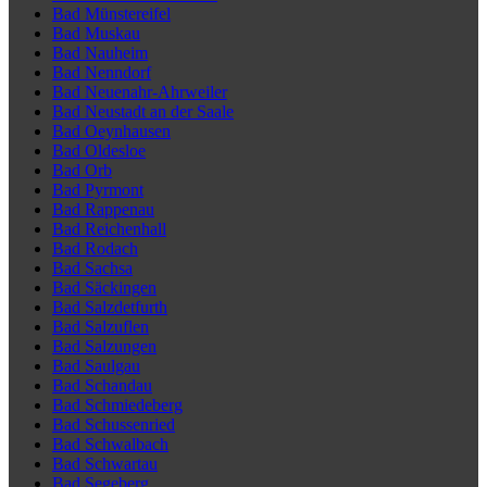
Bad Münstereifel
Bad Muskau
Bad Nauheim
Bad Nenndorf
Bad Neuenahr-Ahrweiler
Bad Neustadt an der Saale
Bad Oeynhausen
Bad Oldesloe
Bad Orb
Bad Pyrmont
Bad Rappenau
Bad Reichenhall
Bad Rodach
Bad Sachsa
Bad Säckingen
Bad Salzdetfurth
Bad Salzuflen
Bad Salzungen
Bad Saulgau
Bad Schandau
Bad Schmiedeberg
Bad Schussenried
Bad Schwalbach
Bad Schwartau
Bad Segeberg