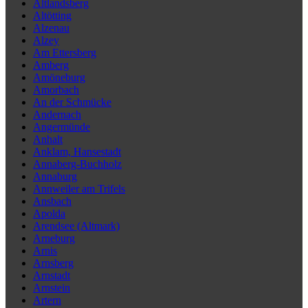
Altlandsberg
Altötting
Alzenau
Alzey
Am Ettersberg
Amberg
Amöneburg
Amorbach
An der Schmücke
Andernach
Angermünde
Anhalt
Anklam, Hansestadt
Annaberg-Buchholz
Annaburg
Annweiler am Trifels
Ansbach
Apolda
Arendsee (Altmark)
Arneburg
Arnis
Arnsberg
Arnstadt
Arnstein
Artern