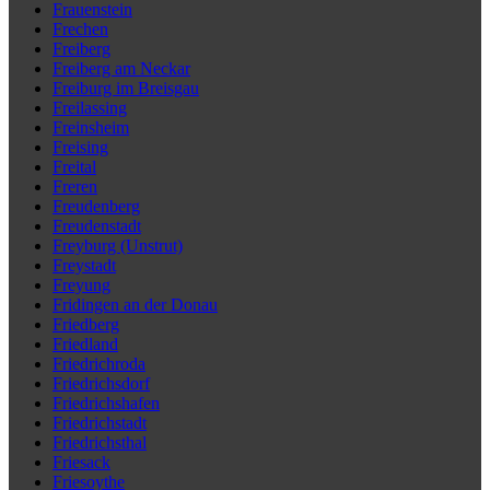
Frauenstein
Frechen
Freiberg
Freiberg am Neckar
Freiburg im Breisgau
Freilassing
Freinsheim
Freising
Freital
Freren
Freudenberg
Freudenstadt
Freyburg (Unstrut)
Freystadt
Freyung
Fridingen an der Donau
Friedberg
Friedland
Friedrichroda
Friedrichsdorf
Friedrichshafen
Friedrichstadt
Friedrichsthal
Friesack
Friesoythe