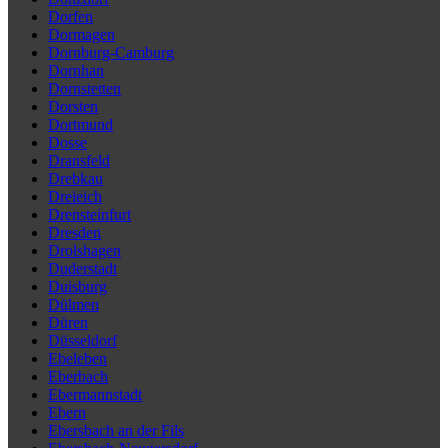
Dorfen
Dormagen
Dornburg-Camburg
Dornhan
Dornstetten
Dorsten
Dortmund
Dosse
Dransfeld
Drebkau
Dreieich
Drensteinfurt
Dresden
Drolshagen
Duderstadt
Duisburg
Dülmen
Düren
Düsseldorf
Ebeleben
Eberbach
Ebermannstadt
Ebern
Ebersbach an der Fils