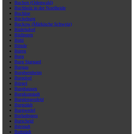
Buchen (Odenwald)
Buchholz in der Nordheide
Buchloe
Bückeburg
Buckow (Märkische Schweiz)
Büdelsdorf
Büdingen
Bühl
Bünde
Büren
Burg
Burg Stargard
Burgau
Burgbernheim
Burgdorf
Bürgel
Burghausen
Burgkunstadt
Burglengenfeld
Burgstädt
Burgwedel
Burladingen
Burscheid
Bürstadt
Buttstädt