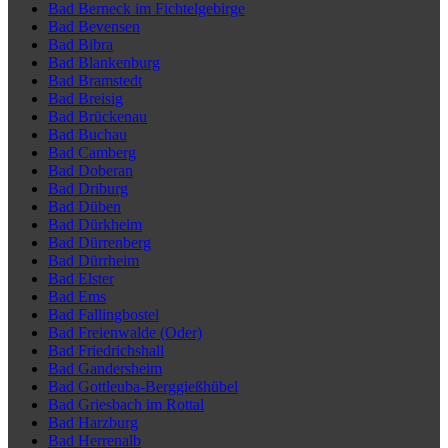
Bad Berneck im Fichtelgebirge
Bad Bevensen
Bad Bibra
Bad Blankenburg
Bad Bramstedt
Bad Breisig
Bad Brückenau
Bad Buchau
Bad Camberg
Bad Doberan
Bad Driburg
Bad Düben
Bad Dürkheim
Bad Dürrenberg
Bad Dürrheim
Bad Elster
Bad Ems
Bad Fallingbostel
Bad Freienwalde (Oder)
Bad Friedrichshall
Bad Gandersheim
Bad Gottleuba-Berggießhübel
Bad Griesbach im Rottal
Bad Harzburg
Bad Herrenalb