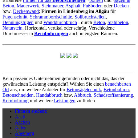
Erfahrene
Firmen für das
Betonschneiden
, -
bohren
und -
sägen in
Beton
,
Mauerwerk
,
Steinmauer
,
Asphalt
,
Fußboden
oder
Decken
bzw.
Deckenwand
;
Firmen in Lindenberg im Allgäu
für
Fugenschnitt
,
Schrammbordschnitte
,
Sollbruchstellen
,
Dehnungsfugen
und
Wanddurchbruch
- durch
Beton
,
Stahlbeton
,
Naturstein
. Horizontal, vertikal oder schräg. Verschiedene
Durchmesser in
Kernbohrungen
auch in engsten Räumen.
Kein passendes Unternehmen gefunden oder nicht das, das der
gewünschten Leistung entspricht? Wählen Sie einen
benachbarten
Ort
aus, um weitere Anbieter für
Betonsägetechnik
,
Betonbohren
,
Betonschneiden
,
Handabbruch
bzw.
Abbruch
,
Schadstoffsanierung
,
Kernbohrung
und weitere
Leistungen
zu finden.
Firmen suchen:
Aach
Aachen
Aalen
Abenberg