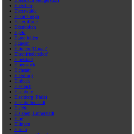
Ebersbach-Neugersdorf
Ebersberg
Eberswalde
Eckartsberga
Eckernförde
Edenkoben
Egeln
Eggenfelden
Eggesin
Ehingen (Donau)
Ehrenfriedersdorf
Eibelstadt
Eibenstock
Eichstätt
Eilenburg
Einbeck
Eisenach
Eisenberg
Eisenberg (Pfalz)
Eisenhüttenstadt
Eisfeld
Eisleben, Lutherstadt
Elbe
Ellingen
Ellrich