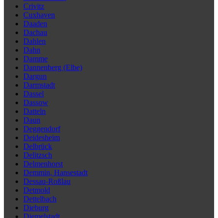
Crivitz
Cuxhaven
Daaden
Dachau
Dahlen
Dahn
Damme
Dannenberg (Elbe)
Dargun
Darmstadt
Dassel
Dassow
Datteln
Daun
Deggendorf
Deidesheim
Delbrück
Delitzsch
Delmenhorst
Demmin, Hansestadt
Dessau-Roßlau
Detmold
Dettelbach
Dieburg
Diemelstadt