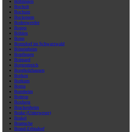
Böblingen
Bocholt
Bochum
Bockenem
Bodenwerder
Bogen
Böhlen
Bonn
Bonndorf im Schwarzwald
Bönnigheim
Bopfingen
Boppard
Borgentreich
Borgholzhausen
Borken
Borkum
Borna
Bornheim
Bottrop
Boxberg
Brackenheim
Brake (Unterweser)
Brakel
Bramsche
Brand-Erbisdorf