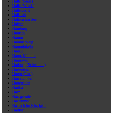
Halle (Saale)
Halle (Westf.)
Hallenberg
Hallstadt
Haltern am See
Halver
Hamburg
Hameln
Hamm
Hammelburg
Hamminkeln
Hanau
Hann. Münden
Hannover
Harburg (Schwaben)
Hardegsen
Haren (Ems)
Harsewinkel
Hartenstein
Hartha
Harz
Harzgerode
Haselünne
Haslach im Kinzigtal
Haßfurt