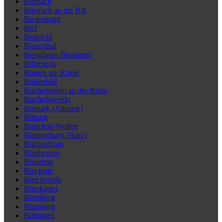
Bexbach
Biberach an der Riß
Biedenkopf
Biel
Bielefeld
Biesenthal
Bietigheim-Bissingen
Billerbeck
Bingen am Rhein
Birkenfeld
Bischofsheim an der Rhön
Bischofswerda
Bismark (Altmark)
Bitburg
Bitterfeld-Wolfen
Blankenburg (Harz)
Blankenhain
Blaubeuren
Blaustein
Bleckede
Bleicherode
Blieskastel
Blomberg
Blumberg
Bobingen