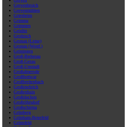
Greven
Grevenbroich
Grevesmühlen
Griesheim
Grimma
Grimmen
Gröditz
Groitzsch
Gronau (Leine)
Gronau (Westf.)
Gröningen
Groß-Bieberau
Groß-Gerau
Groß-Umstadt
Großalmerode
Großbottwar
Großbreitenbach
Großenehrich
Großenhain
Großräschen
Großröhrsdorf
Großschirma
Grünberg
Grünhain-Beierfeld
Grünsfeld