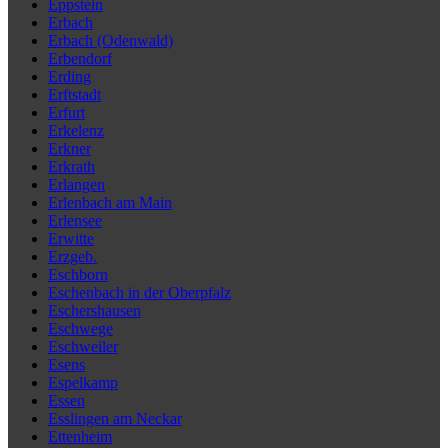
Eppstein
Erbach
Erbach (Odenwald)
Erbendorf
Erding
Erftstadt
Erfurt
Erkelenz
Erkner
Erkrath
Erlangen
Erlenbach am Main
Erlensee
Erwitte
Erzgeb.
Eschborn
Eschenbach in der Oberpfalz
Eschershausen
Eschwege
Eschweiler
Esens
Espelkamp
Essen
Esslingen am Neckar
Ettenheim