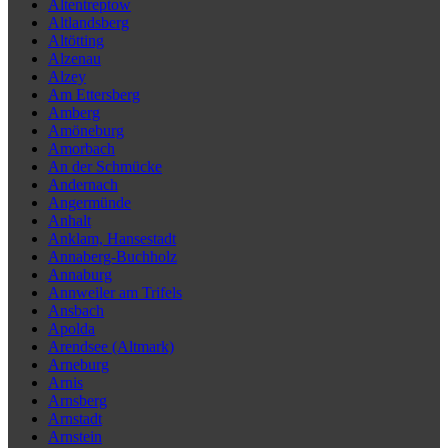
Altentreptow
Altlandsberg
Altötting
Alzenau
Alzey
Am Ettersberg
Amberg
Amöneburg
Amorbach
An der Schmücke
Andernach
Angermünde
Anhalt
Anklam, Hansestadt
Annaberg-Buchholz
Annaburg
Annweiler am Trifels
Ansbach
Apolda
Arendsee (Altmark)
Arneburg
Arnis
Arnsberg
Arnstadt
Arnstein