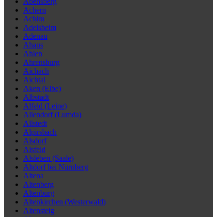
Abensberg
Achern
Achim
Adelsheim
Adenau
Ahaus
Ahlen
Ahrensburg
Aichach
Aichtal
Aken (Elbe)
Albstadt
Alfeld (Leine)
Allendorf (Lumda)
Allstedt
Alpirsbach
Alsdorf
Alsfeld
Alsleben (Saale)
Altdorf bei Nürnberg
Altena
Altenberg
Altenburg
Altenkirchen (Westerwald)
Altensteig