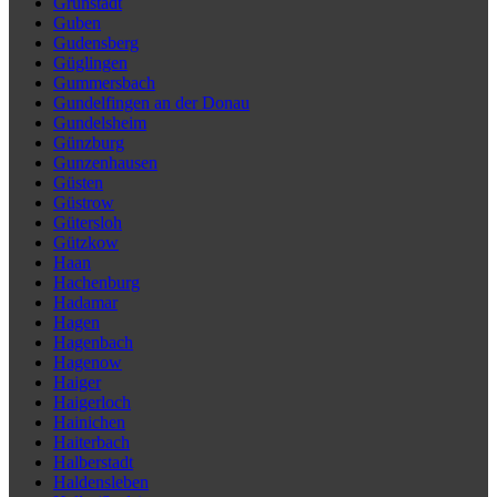
Grünstadt
Guben
Gudensberg
Güglingen
Gummersbach
Gundelfingen an der Donau
Gundelsheim
Günzburg
Gunzenhausen
Güsten
Güstrow
Gütersloh
Gützkow
Haan
Hachenburg
Hadamar
Hagen
Hagenbach
Hagenow
Haiger
Haigerloch
Hainichen
Haiterbach
Halberstadt
Haldensleben