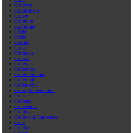
Goldberg
Goldkronach
Golßen
Gommern
Göppingen
Görlitz
Goslar
Gößnitz
Gotha
Göttingen
Grabow
Grafenau
Gräfenberg
Gräfenhainichen
Gräfenthal
Grafenwöhr
Grafing bei München
Gransee
Grebenau
Grebenstein
Greding
Greifswald, Hansestadt
Greiz
Greußen