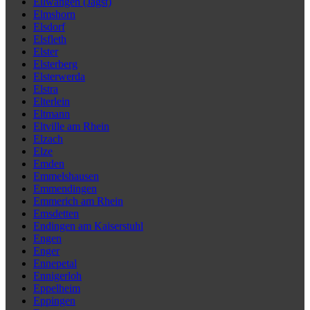
Ellwangen (Jagst)
Elmshorn
Elsdorf
Elsfleth
Elster
Elsterberg
Elsterwerda
Elstra
Elterlein
Eltmann
Eltville am Rhein
Elzach
Elze
Emden
Emmelshausen
Emmendingen
Emmerich am Rhein
Emsdetten
Endingen am Kaiserstuhl
Engen
Enger
Ennepetal
Ennigerloh
Eppelheim
Eppingen