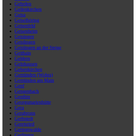
Gehrden
Geilenkirchen
Geisa
Geiselhöring
Geisenfeld
Geisenheim
Geisingen
Geislingen
Geislingen an der Steige
Geithain
Geldern
Gelnhausen
Gelsenkirchen
Gemünden (Wohra)
Gemünden am Main
Genf
Gengenbach
Genthin
Georgsmarienhütte
Gera
Gerabronn
Gerbstedt
Geretsried
Geringswalde
Gerlingen