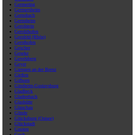
Germering
Germersheim
Gernsbach
Gernsheim
Gerolstein
Gerolzhofen
Gersfeld (Rhön)
Gersthofen
Gescher
Geseke
Gevelsberg
Geyer
Giengen an der Brenz
Gießen
Gifhorn
Ginsheim-Gustavsburg
Gladbeck
Gladenbach
Glashütte
Glauchau
Glinde
Glücksburg (Ostsee)
Glückstadt
Gnoien
Goch