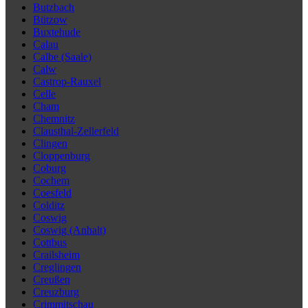
Butzbach
Bützow
Buxtehude
Calau
Calbe (Saale)
Calw
Castrop-Rauxel
Celle
Cham
Chemnitz
Clausthal-Zellerfeld
Clingen
Cloppenburg
Coburg
Cochem
Coesfeld
Colditz
Coswig
Coswig (Anhalt)
Cottbus
Crailsheim
Creglingen
Creußen
Creuzburg
Crimmitschau