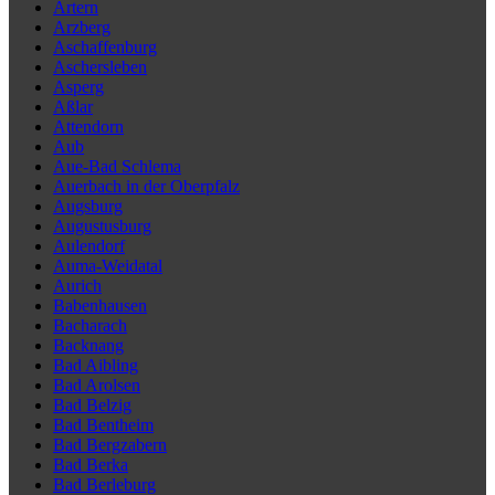
Artern
Arzberg
Aschaffenburg
Aschersleben
Asperg
Aßlar
Attendorn
Aub
Aue-Bad Schlema
Auerbach in der Oberpfalz
Augsburg
Augustusburg
Aulendorf
Auma-Weidatal
Aurich
Babenhausen
Bacharach
Backnang
Bad Aibling
Bad Arolsen
Bad Belzig
Bad Bentheim
Bad Bergzabern
Bad Berka
Bad Berleburg