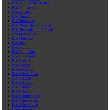
Bad Münder am Deister
Bad Münstereifel
Bad Muskau
Bad Nauheim
Bad Nenndorf
Bad Neuenahr-Ahrweiler
Bad Neustadt an der Saale
Bad Oeynhausen
Bad Oldesloe
Bad Orb
Bad Pyrmont
Bad Rappenau
Bad Reichenhall
Bad Rodach
Bad Sachsa
Bad Säckingen
Bad Salzdetfurth
Bad Salzuflen
Bad Salzungen
Bad Saulgau
Bad Schandau
Bad Schmiedeberg
Bad Schussenried
Bad Schwalbach
Bad Schwartau