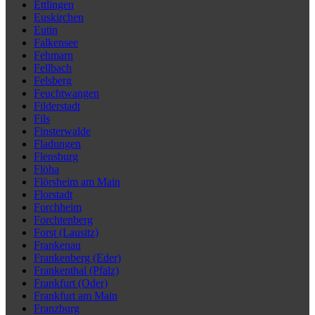
Ettlingen
Euskirchen
Eutin
Falkensee
Fehmarn
Fellbach
Felsberg
Feuchtwangen
Filderstadt
Fils
Finsterwalde
Fladungen
Flensburg
Flöha
Flörsheim am Main
Florstadt
Forchheim
Forchtenberg
Forst (Lausitz)
Frankenau
Frankenberg (Eder)
Frankenthal (Pfalz)
Frankfurt (Oder)
Frankfurt am Main
Franzburg