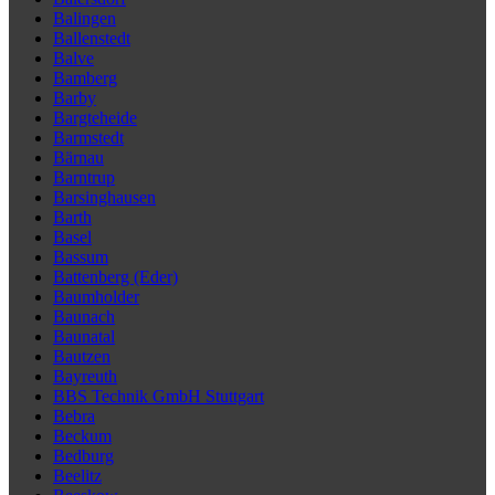
Balingen
Ballenstedt
Balve
Bamberg
Barby
Bargteheide
Barmstedt
Bärnau
Barntrup
Barsinghausen
Barth
Basel
Bassum
Battenberg (Eder)
Baumholder
Baunach
Baunatal
Bautzen
Bayreuth
BBS Technik GmbH Stuttgart
Bebra
Beckum
Bedburg
Beelitz