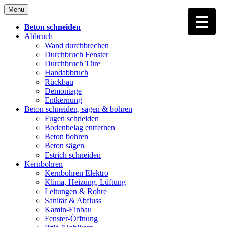
Skip
Menu
to
content
Beton schneiden
Abbruch
Wand durchbrechen
Durchbruch Fenster
Durchbruch Türe
Handabbruch
Rückbau
Demontage
Entkernung
Beton schneiden, sägen & bohren
Fugen schneiden
Bodenbelag entfernen
Beton bohren
Beton sägen
Estrich schneiden
Kernbohren
Kernbohren Elektro
Klima, Heizung, Lüftung
Leitungen & Rohre
Sanitär & Abfluss
Kamin-Einbau
Fenster-Öffnung