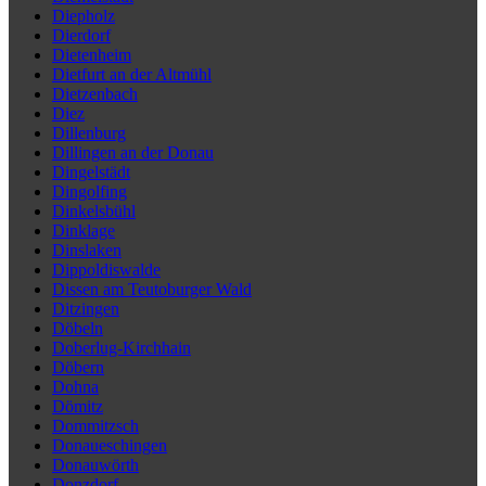
Diepholz
Dierdorf
Dietenheim
Dietfurt an der Altmühl
Dietzenbach
Diez
Dillenburg
Dillingen an der Donau
Dingelstädt
Dingolfing
Dinkelsbühl
Dinklage
Dinslaken
Dippoldiswalde
Dissen am Teutoburger Wald
Ditzingen
Döbeln
Doberlug-Kirchhain
Döbern
Dohna
Dömitz
Dommitzsch
Donaueschingen
Donauwörth
Donzdorf