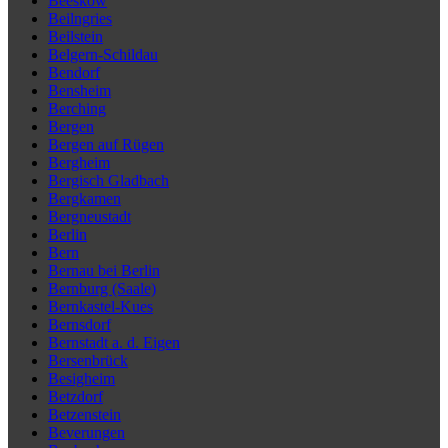
Beeskow
Beilngries
Beilstein
Belgern-Schildau
Bendorf
Bensheim
Berching
Bergen
Bergen auf Rügen
Bergheim
Bergisch Gladbach
Bergkamen
Bergneustadt
Berlin
Bern
Bernau bei Berlin
Bernburg (Saale)
Bernkastel-Kues
Bernsdorf
Bernstadt a. d. Eigen
Bersenbrück
Besigheim
Betzdorf
Betzenstein
Beverungen