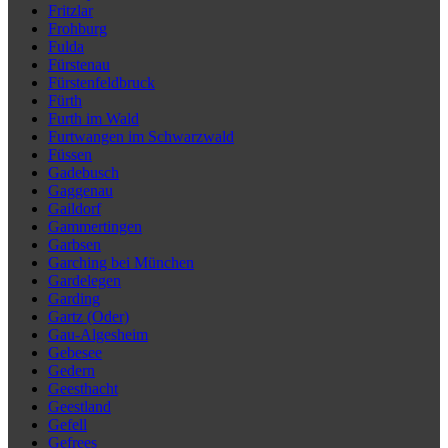
Fritzlar
Frohburg
Fulda
Fürstenau
Fürstenfeldbruck
Fürth
Furth im Wald
Furtwangen im Schwarzwald
Füssen
Gadebusch
Gaggenau
Gaildorf
Gammertingen
Garbsen
Garching bei München
Gardelegen
Garding
Gartz (Oder)
Gau-Algesheim
Gebesee
Gedern
Geesthacht
Geestland
Gefell
Gefrees