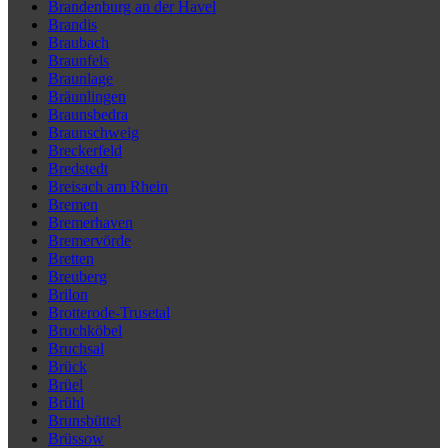
Brandenburg an der Havel
Brandis
Braubach
Braunfels
Braunlage
Bräunlingen
Braunsbedra
Braunschweig
Breckerfeld
Bredstedt
Breisach am Rhein
Bremen
Bremerhaven
Bremervörde
Bretten
Breuberg
Brilon
Brotterode-Trusetal
Bruchköbel
Bruchsal
Brück
Brüel
Brühl
Brunsbüttel
Brüssow