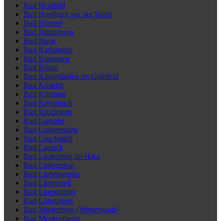
Bad Hersfeld
Bad Homburg vor der Höhe
Bad Honnef
Bad Hönningen
Bad Iburg
Bad Karlshafen
Bad Kissingen
Bad König
Bad Königshofen im Grabfeld
Bad Köstritz
Bad Kötzting
Bad Kreuznach
Bad Krozingen
Bad Laasphe
Bad Langensalza
Bad Lauchstädt
Bad Lausick
Bad Lauterberg im Harz
Bad Liebenstein
Bad Liebenwerda
Bad Liebenzell
Bad Lippspringe
Bad Lobenstein
Bad Marienberg (Westerwald)
Bad Mergentheim