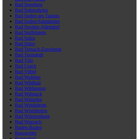
Bad Segeberg
Bad Sobernheim
Bad Soden am Taunus
Bad Soden-Salmünster
Bad Sooden-Allendorf
Bad Staffelstein
Bad Sulza
Bad Sülze
Bad Teinach-Zavelstein
Bad Tennstedt
Bad Tölz
Bad Urach
Bad Vilbel
Bad Waldsee
Bad Wildbad
Bad Wildungen
Bad Wilsnack
Bad Wimpfen
Bad Windsheim
Bad Wörishofen
Bad Wünnenberg
Bad Wurzach
Baden-Baden
Baesweiler
Baiersdorf