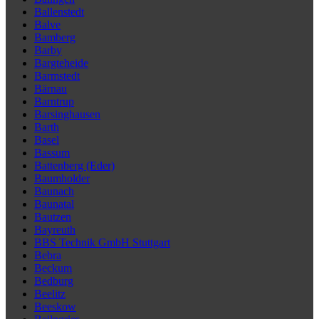
Ballenstedt
Balve
Bamberg
Barby
Bargteheide
Barmstedt
Bärnau
Barntrup
Barsinghausen
Barth
Basel
Bassum
Battenberg (Eder)
Baumholder
Baunach
Baunatal
Bautzen
Bayreuth
BBS Technik GmbH Stuttgart
Bebra
Beckum
Bedburg
Beelitz
Beeskow