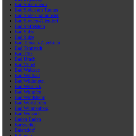
Bad Sobernheim
Bad Soden am Taunus
Bad Soden-Salmünster
Bad Sooden-Allendorf
Bad Staffelstein
Bad Sulza
Bad Sülze
Bad Teinach-Zavelstein
Bad Tennstedt
Bad Tölz
Bad Urach
Bad Vilbel
Bad Waldsee
Bad Wildbad
Bad Wildungen
Bad Wilsnack
Bad Wimpfen
Bad Windsheim
Bad Wörishofen
Bad Wünnenberg
Bad Wurzach
Baden-Baden
Baesweiler
Baiersdorf
Balingen