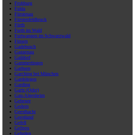
Frohburg
Fulda
Fürstenau
Fürstenfeldbruck
Fürth
Furth im Wald
Furtwangen im Schwarzwald
Füssen
Gadebusch
Gaggenau
Gaildorf
Gammertingen
Garbsen
Garching bei München
Gardelegen
Garding
Gartz (Oder)
Gau-Algesheim
Gebesee
Gedern
Geesthacht
Geestland
Gefell
Gefrees
Gehrden