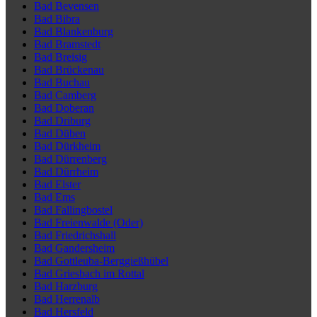
Bad Bevensen
Bad Bibra
Bad Blankenburg
Bad Bramstedt
Bad Breisig
Bad Brückenau
Bad Buchau
Bad Camberg
Bad Doberan
Bad Driburg
Bad Düben
Bad Dürkheim
Bad Dürrenberg
Bad Dürrheim
Bad Elster
Bad Ems
Bad Fallingbostel
Bad Freienwalde (Oder)
Bad Friedrichshall
Bad Gandersheim
Bad Gottleuba-Berggießhübel
Bad Griesbach im Rottal
Bad Harzburg
Bad Herrenalb
Bad Hersfeld