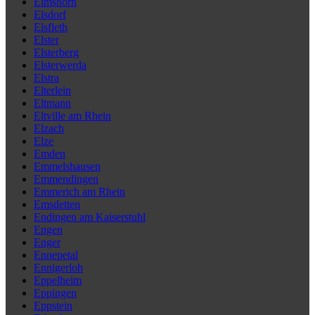
Elmshorn
Elsdorf
Elsfleth
Elster
Elsterberg
Elsterwerda
Elstra
Elterlein
Eltmann
Eltville am Rhein
Elzach
Elze
Emden
Emmelshausen
Emmendingen
Emmerich am Rhein
Emsdetten
Endingen am Kaiserstuhl
Engen
Enger
Ennepetal
Ennigerloh
Eppelheim
Eppingen
Eppstein