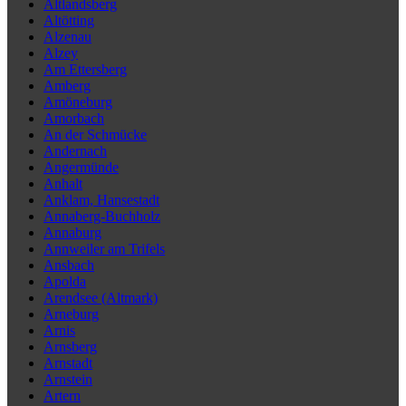
Altlandsberg
Altötting
Alzenau
Alzey
Am Ettersberg
Amberg
Amöneburg
Amorbach
An der Schmücke
Andernach
Angermünde
Anhalt
Anklam, Hansestadt
Annaberg-Buchholz
Annaburg
Annweiler am Trifels
Ansbach
Apolda
Arendsee (Altmark)
Arneburg
Arnis
Arnsberg
Arnstadt
Arnstein
Artern