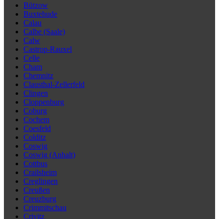
Bützow
Buxtehude
Calau
Calbe (Saale)
Calw
Castrop-Rauxel
Celle
Cham
Chemnitz
Clausthal-Zellerfeld
Clingen
Cloppenburg
Coburg
Cochem
Coesfeld
Colditz
Coswig
Coswig (Anhalt)
Cottbus
Crailsheim
Creglingen
Creußen
Creuzburg
Crimmitschau
Crivitz