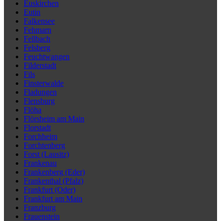
Euskirchen
Eutin
Falkensee
Fehmarn
Fellbach
Felsberg
Feuchtwangen
Filderstadt
Fils
Finsterwalde
Fladungen
Flensburg
Flöha
Flörsheim am Main
Florstadt
Forchheim
Forchtenberg
Forst (Lausitz)
Frankenau
Frankenberg (Eder)
Frankenthal (Pfalz)
Frankfurt (Oder)
Frankfurt am Main
Franzburg
Frauenstein