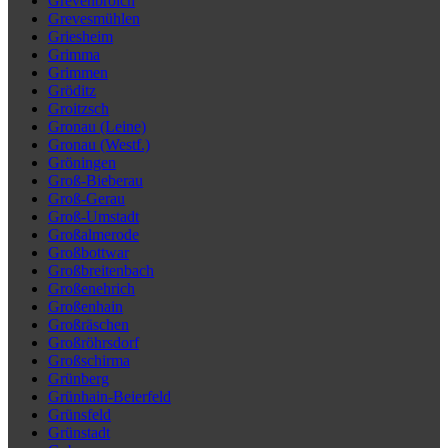
Grevenbroich
Grevesmühlen
Griesheim
Grimma
Grimmen
Gröditz
Groitzsch
Gronau (Leine)
Gronau (Westf.)
Gröningen
Groß-Bieberau
Groß-Gerau
Groß-Umstadt
Großalmerode
Großbottwar
Großbreitenbach
Großenehrich
Großenhain
Großräschen
Großröhrsdorf
Großschirma
Grünberg
Grünhain-Beierfeld
Grünsfeld
Grünstadt