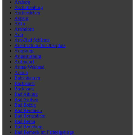
Arzberg
Aschaffenburg
Aschersleben
Asperg
Aßlar
Attendorn
Aub
Aue-Bad Schlema
Auerbach in der Oberpfalz
Augsburg
Augustusburg
Aulendorf
Auma-Weidatal
Aurich
Babenhausen
Bacharach
Backnang
Bad Aibling
Bad Arolsen
Bad Belzig
Bad Bentheim
Bad Bergzabern
Bad Berka
Bad Berleburg
Bad Berneck im Fichtelgebirge