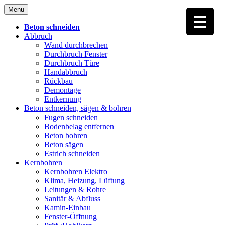
Skip
Menu
to
content
Beton schneiden
Abbruch
Wand durchbrechen
Durchbruch Fenster
Durchbruch Türe
Handabbruch
Rückbau
Demontage
Entkernung
Beton schneiden, sägen & bohren
Fugen schneiden
Bodenbelag entfernen
Beton bohren
Beton sägen
Estrich schneiden
Kernbohren
Kernbohren Elektro
Klima, Heizung, Lüftung
Leitungen & Rohre
Sanitär & Abfluss
Kamin-Einbau
Fenster-Öffnung