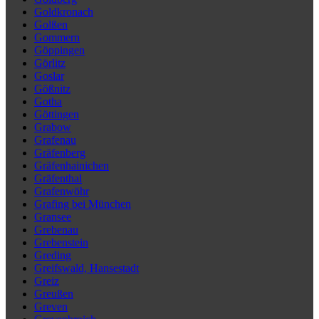
Goldkronach
Golßen
Gommern
Göppingen
Görlitz
Goslar
Gößnitz
Gotha
Göttingen
Grabow
Grafenau
Gräfenberg
Gräfenhainichen
Gräfenthal
Grafenwöhr
Grafing bei München
Gransee
Grebenau
Grebenstein
Greding
Greifswald, Hansestadt
Greiz
Greußen
Greven