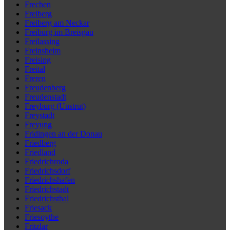
Frechen
Freiberg
Freiberg am Neckar
Freiburg im Breisgau
Freilassing
Freinsheim
Freising
Freital
Freren
Freudenberg
Freudenstadt
Freyburg (Unstrut)
Freystadt
Freyung
Fridingen an der Donau
Friedberg
Friedland
Friedrichroda
Friedrichsdorf
Friedrichshafen
Friedrichstadt
Friedrichsthal
Friesack
Friesoythe
Fritzlar