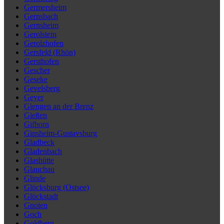
Germersheim
Gernsbach
Gernsheim
Gerolstein
Gerolzhofen
Gersfeld (Rhön)
Gersthofen
Gescher
Geseke
Gevelsberg
Geyer
Giengen an der Brenz
Gießen
Gifhorn
Ginsheim-Gustavsburg
Gladbeck
Gladenbach
Glashütte
Glauchau
Glinde
Glücksburg (Ostsee)
Glückstadt
Gnoien
Goch
Goldberg