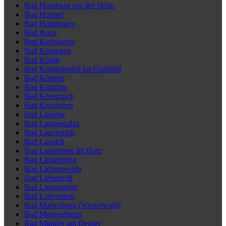
Bad Homburg vor der Höhe
Bad Honnef
Bad Hönningen
Bad Iburg
Bad Karlshafen
Bad Kissingen
Bad König
Bad Königshofen im Grabfeld
Bad Köstritz
Bad Kötzting
Bad Kreuznach
Bad Krozingen
Bad Laasphe
Bad Langensalza
Bad Lauchstädt
Bad Lausick
Bad Lauterberg im Harz
Bad Liebenstein
Bad Liebenwerda
Bad Liebenzell
Bad Lippspringe
Bad Lobenstein
Bad Marienberg (Westerwald)
Bad Mergentheim
Bad Münder am Deister