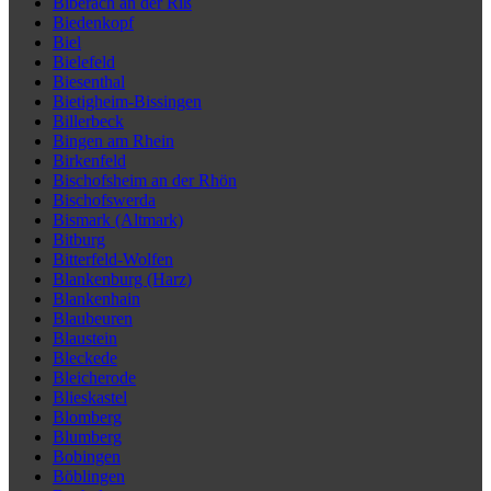
Biberach an der Riß
Biedenkopf
Biel
Bielefeld
Biesenthal
Bietigheim-Bissingen
Billerbeck
Bingen am Rhein
Birkenfeld
Bischofsheim an der Rhön
Bischofswerda
Bismark (Altmark)
Bitburg
Bitterfeld-Wolfen
Blankenburg (Harz)
Blankenhain
Blaubeuren
Blaustein
Bleckede
Bleicherode
Blieskastel
Blomberg
Blumberg
Bobingen
Böblingen