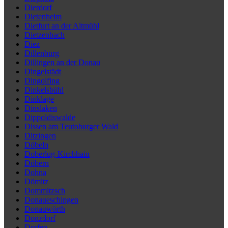
Dierdorf
Dietenheim
Dietfurt an der Altmühl
Dietzenbach
Diez
Dillenburg
Dillingen an der Donau
Dingelstädt
Dingolfing
Dinkelsbühl
Dinklage
Dinslaken
Dippoldiswalde
Dissen am Teutoburger Wald
Ditzingen
Döbeln
Doberlug-Kirchhain
Döbern
Dohna
Dömitz
Dommitzsch
Donaueschingen
Donauwörth
Donzdorf
Dorfen