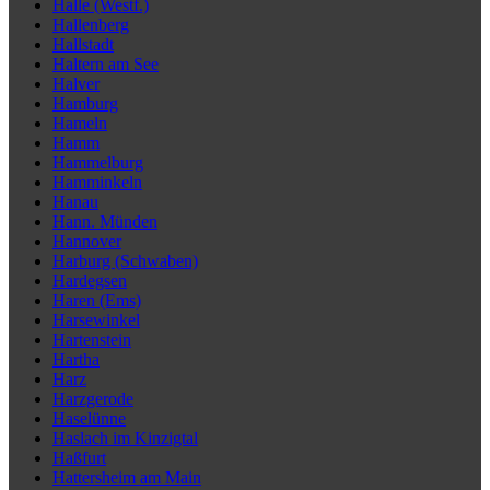
Halle (Westf.)
Hallenberg
Hallstadt
Haltern am See
Halver
Hamburg
Hameln
Hamm
Hammelburg
Hamminkeln
Hanau
Hann. Münden
Hannover
Harburg (Schwaben)
Hardegsen
Haren (Ems)
Harsewinkel
Hartenstein
Hartha
Harz
Harzgerode
Haselünne
Haslach im Kinzigtal
Haßfurt
Hattersheim am Main