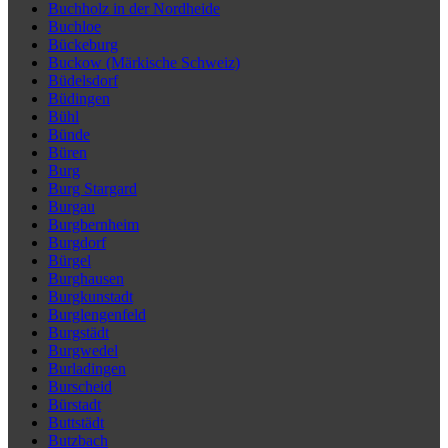
Buchholz in der Nordheide
Buchloe
Bückeburg
Buckow (Märkische Schweiz)
Büdelsdorf
Büdingen
Bühl
Bünde
Büren
Burg
Burg Stargard
Burgau
Burgbernheim
Burgdorf
Bürgel
Burghausen
Burgkunstadt
Burglengenfeld
Burgstädt
Burgwedel
Burladingen
Burscheid
Bürstadt
Buttstädt
Butzbach