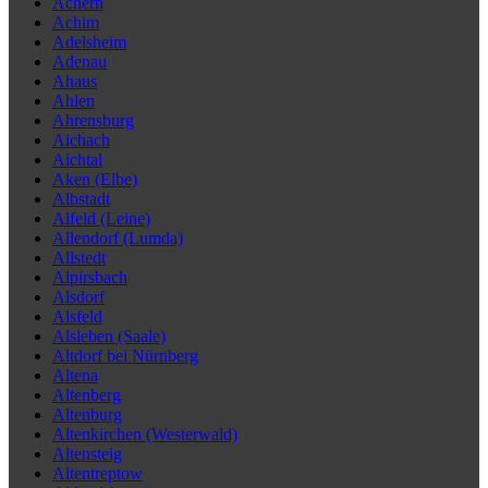
Achern
Achim
Adelsheim
Adenau
Ahaus
Ahlen
Ahrensburg
Aichach
Aichtal
Aken (Elbe)
Albstadt
Alfeld (Leine)
Allendorf (Lumda)
Allstedt
Alpirsbach
Alsdorf
Alsfeld
Alsleben (Saale)
Altdorf bei Nürnberg
Altena
Altenberg
Altenburg
Altenkirchen (Westerwald)
Altensteig
Altentreptow