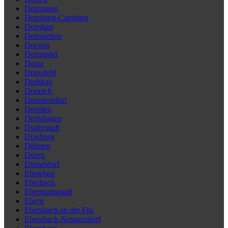
Dormagen
Dornburg-Camburg
Dornhan
Dornstetten
Dorsten
Dortmund
Dosse
Dransfeld
Drebkau
Dreieich
Drensteinfurt
Dresden
Drolshagen
Duderstadt
Duisburg
Dülmen
Düren
Düsseldorf
Ebeleben
Eberbach
Ebermannstadt
Ebern
Ebersbach an der Fils
Ebersbach-Neugersdorf