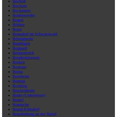
Bocholt
Bochum
Bockenem
Bodenwerder
Bogen
Böhlen
Bonn
Bonndorf im Schwarzwald
Bönnigheim
Bopfingen
Boppard
Borgentreich
Borgholzhausen
Borken
Borkum
Borna
Bornheim
Bottrop
Boxberg
Brackenheim
Brake (Unterweser)
Brakel
Bramsche
Brand-Erbisdorf
Brandenburg an der Havel