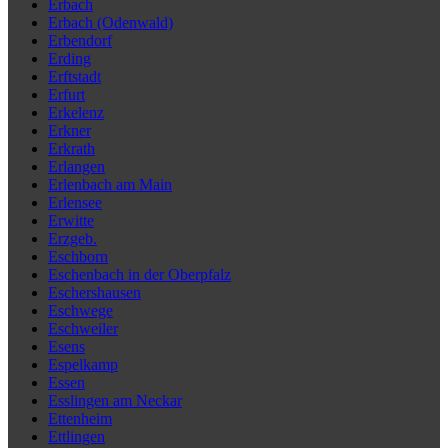
Erbach
Erbach (Odenwald)
Erbendorf
Erding
Erftstadt
Erfurt
Erkelenz
Erkner
Erkrath
Erlangen
Erlenbach am Main
Erlensee
Erwitte
Erzgeb.
Eschborn
Eschenbach in der Oberpfalz
Eschershausen
Eschwege
Eschweiler
Esens
Espelkamp
Essen
Esslingen am Neckar
Ettenheim
Ettlingen