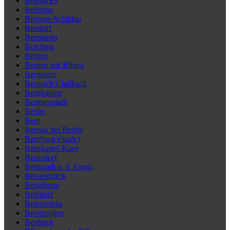
Beilngries
Beilstein
Belgern-Schildau
Bendorf
Bensheim
Berching
Bergen
Bergen auf Rügen
Bergheim
Bergisch Gladbach
Bergkamen
Bergneustadt
Berlin
Bern
Bernau bei Berlin
Bernburg (Saale)
Bernkastel-Kues
Bernsdorf
Bernstadt a. d. Eigen
Bersenbrück
Besigheim
Betzdorf
Betzenstein
Beverungen
Bexbach