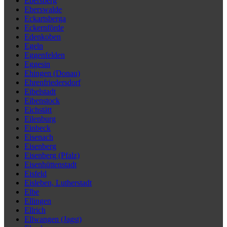
Ebersberg
Eberswalde
Eckartsberga
Eckernförde
Edenkoben
Egeln
Eggenfelden
Eggesin
Ehingen (Donau)
Ehrenfriedersdorf
Eibelstadt
Eibenstock
Eichstätt
Eilenburg
Einbeck
Eisenach
Eisenberg
Eisenberg (Pfalz)
Eisenhüttenstadt
Eisfeld
Eisleben, Lutherstadt
Elbe
Ellingen
Ellrich
Ellwangen (Jagst)