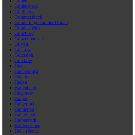
Guben
Gudensberg
Güglingen
Gummersbach
Gundelfingen an der Donau
Gundelsheim
Günzburg
Gunzenhausen
Güsten
Güstrow
Gütersloh
Gützkow
Haan
Hachenburg
Hadamar
Hagen
Hagenbach
Hagenow
Haiger
Haigerloch
Hainichen
Haiterbach
Halberstadt
Haldensleben
Halle (Saale)