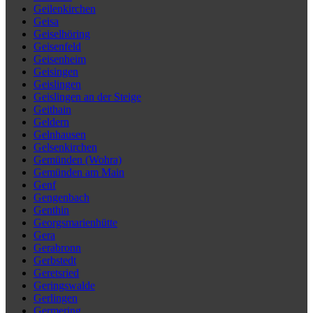
Geilenkirchen
Geisa
Geiselhöring
Geisenfeld
Geisenheim
Geisingen
Geislingen
Geislingen an der Steige
Geithain
Geldern
Gelnhausen
Gelsenkirchen
Gemünden (Wohra)
Gemünden am Main
Genf
Gengenbach
Genthin
Georgsmarienhütte
Gera
Gerabronn
Gerbstedt
Geretsried
Geringswalde
Gerlingen
Germering