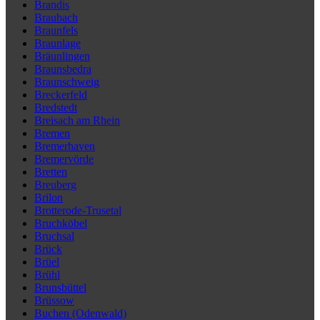
Brandis
Braubach
Braunfels
Braunlage
Bräunlingen
Braunsbedra
Braunschweig
Breckerfeld
Bredstedt
Breisach am Rhein
Bremen
Bremerhaven
Bremervörde
Bretten
Breuberg
Brilon
Brotterode-Trusetal
Bruchköbel
Bruchsal
Brück
Brüel
Brühl
Brunsbüttel
Brüssow
Buchen (Odenwald)