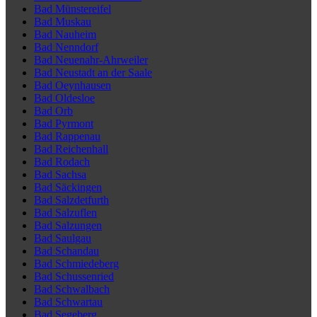
Bad Münstereifel
Bad Muskau
Bad Nauheim
Bad Nenndorf
Bad Neuenahr-Ahrweiler
Bad Neustadt an der Saale
Bad Oeynhausen
Bad Oldesloe
Bad Orb
Bad Pyrmont
Bad Rappenau
Bad Reichenhall
Bad Rodach
Bad Sachsa
Bad Säckingen
Bad Salzdetfurth
Bad Salzuflen
Bad Salzungen
Bad Saulgau
Bad Schandau
Bad Schmiedeberg
Bad Schussenried
Bad Schwalbach
Bad Schwartau
Bad Segeberg