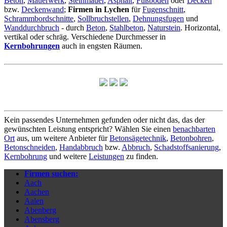
Beton
,
Mauerwerk
,
Steinmauer
,
Asphalt
,
Fußboden
oder
Decken
bzw.
Deckenwand
;
Firmen in Lychen
für
Fugenschnitt
,
Schrammbordschnitte
,
Sollbruchstellen
,
Dehnungsfugen
und
Wanddurchbruch
- durch
Beton
,
Stahlbeton
,
Naturstein
. Horizontal,
vertikal oder schräg. Verschiedene Durchmesser in
Kernbohrungen
auch in engsten Räumen.
Kein passendes Unternehmen gefunden oder nicht das, das der
gewünschten Leistung entspricht? Wählen Sie einen
benachbarten
Ort
aus, um weitere Anbieter für
Betonsägetechnik
,
Betonbohren
,
Betonschneiden
,
Handabbruch
bzw.
Abbruch
,
Schadstoffsanierung
,
Kernbohrung
und weitere
Leistungen
zu finden.
Firmen suchen:
Aach
Aachen
Aalen
Abenberg
Abensberg