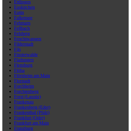
Ettlingen
Euskirchen
Eutin
Falkensee
Fehmarn
Fellbach
Felsberg
Feuchtwangen
Filderstadt
Fils
Finsterwalde
Fladungen
Flensburg
Flöha
Flörsheim am Main
Florstadt
Forchheim
Forchtenberg
Forst (Lausitz)
Frankenau
Frankenberg (Eder)
Frankenthal (Pfalz)
Frankfurt (Oder)
Frankfurt am Main
Franzburg