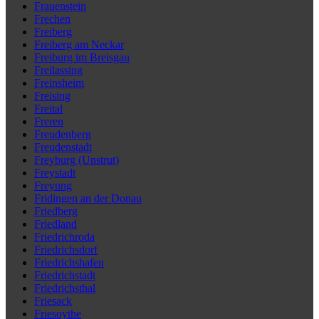
Frauenstein
Frechen
Freiberg
Freiberg am Neckar
Freiburg im Breisgau
Freilassing
Freinsheim
Freising
Freital
Freren
Freudenberg
Freudenstadt
Freyburg (Unstrut)
Freystadt
Freyung
Fridingen an der Donau
Friedberg
Friedland
Friedrichroda
Friedrichsdorf
Friedrichshafen
Friedrichstadt
Friedrichsthal
Friesack
Friesoythe