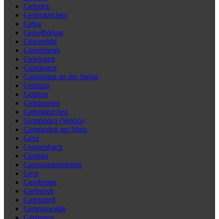
Gehrden
Geilenkirchen
Geisa
Geiselhöring
Geisenfeld
Geisenheim
Geisingen
Geislingen
Geislingen an der Steige
Geithain
Geldern
Gelnhausen
Gelsenkirchen
Gemünden (Wohra)
Gemünden am Main
Genf
Gengenbach
Genthin
Georgsmarienhütte
Gera
Gerabronn
Gerbstedt
Geretsried
Geringswalde
Gerlingen