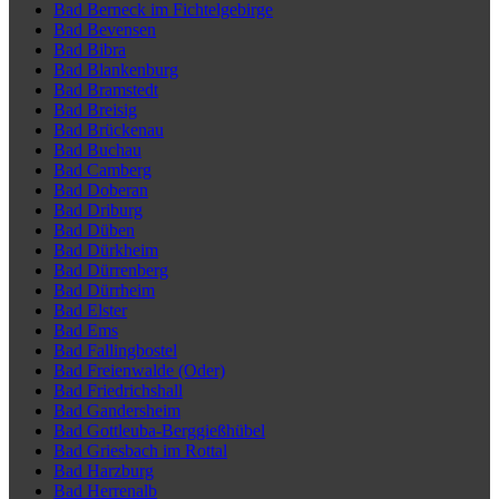
Bad Berneck im Fichtelgebirge
Bad Bevensen
Bad Bibra
Bad Blankenburg
Bad Bramstedt
Bad Breisig
Bad Brückenau
Bad Buchau
Bad Camberg
Bad Doberan
Bad Driburg
Bad Düben
Bad Dürkheim
Bad Dürrenberg
Bad Dürrheim
Bad Elster
Bad Ems
Bad Fallingbostel
Bad Freienwalde (Oder)
Bad Friedrichshall
Bad Gandersheim
Bad Gottleuba-Berggießhübel
Bad Griesbach im Rottal
Bad Harzburg
Bad Herrenalb