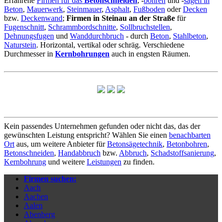
Erfahrene
Firmen für das
Betonschneiden
, -
bohren
und -
sägen in
Beton
,
Mauerwerk
,
Steinmauer
,
Asphalt
,
Fußboden
oder
Decken
bzw.
Deckenwand
;
Firmen in Steinau an der Straße
für
Fugenschnitt
,
Schrammbordschnitte
,
Sollbruchstellen
,
Dehnungsfugen
und
Wanddurchbruch
- durch
Beton
,
Stahlbeton
,
Naturstein
. Horizontal, vertikal oder schräg. Verschiedene
Durchmesser in
Kernbohrungen
auch in engsten Räumen.
Kein passendes Unternehmen gefunden oder nicht das, das der
gewünschten Leistung entspricht? Wählen Sie einen
benachbarten
Ort
aus, um weitere Anbieter für
Betonsägetechnik
,
Betonbohren
,
Betonschneiden
,
Handabbruch
bzw.
Abbruch
,
Schadstoffsanierung
,
Kernbohrung
und weitere
Leistungen
zu finden.
Firmen suchen:
Aach
Aachen
Aalen
Abenberg