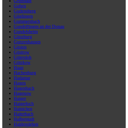
Grünstadt
Guben
Gudensberg
Güglingen
Gummersbach
Gundelfingen an der Donau
Gundelsheim
Günzburg
Gunzenhausen
Güsten
Güstrow
Gütersloh
Gützkow
Haan
Hachenburg
Hadamar
Hagen
Hagenbach
Hagenow
Haiger
Haigerloch
Hainichen
Haiterbach
Halberstadt
Haldensleben