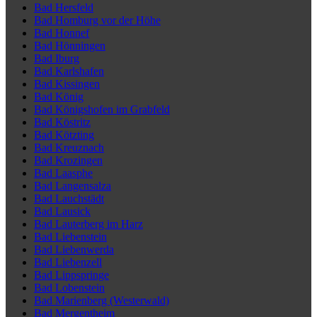
Bad Hersfeld
Bad Homburg vor der Höhe
Bad Honnef
Bad Hönningen
Bad Iburg
Bad Karlshafen
Bad Kissingen
Bad König
Bad Königshofen im Grabfeld
Bad Köstritz
Bad Kötzting
Bad Kreuznach
Bad Krozingen
Bad Laasphe
Bad Langensalza
Bad Lauchstädt
Bad Lausick
Bad Lauterberg im Harz
Bad Liebenstein
Bad Liebenwerda
Bad Liebenzell
Bad Lippspringe
Bad Lobenstein
Bad Marienberg (Westerwald)
Bad Mergentheim