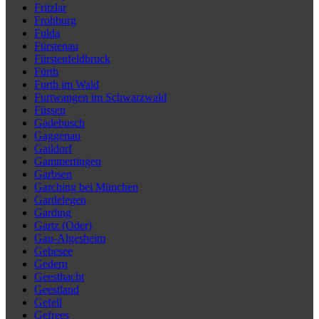
Fritzlar
Frohburg
Fulda
Fürstenau
Fürstenfeldbruck
Fürth
Furth im Wald
Furtwangen im Schwarzwald
Füssen
Gadebusch
Gaggenau
Gaildorf
Gammertingen
Garbsen
Garching bei München
Gardelegen
Garding
Gartz (Oder)
Gau-Algesheim
Gebesee
Gedern
Geesthacht
Geestland
Gefell
Gefrees