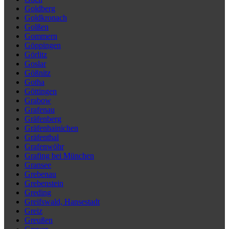
Goldberg
Goldkronach
Golßen
Gommern
Göppingen
Görlitz
Goslar
Gößnitz
Gotha
Göttingen
Grabow
Grafenau
Gräfenberg
Gräfenhainichen
Gräfenthal
Grafenwöhr
Grafing bei München
Gransee
Grebenau
Grebenstein
Greding
Greifswald, Hansestadt
Greiz
Greußen