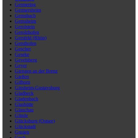
Germering
Germersheim
Gernsbach
Gernsheim
Gerolstein
Gerolzhofen
Gersfeld (Rhön)
Gersthofen
Gescher
Geseke
Gevelsberg
Geyer
Giengen an der Brenz
Gießen
Gifhorn
Ginsheim-Gustavsburg
Gladbeck
Gladenbach
Glashütte
Glauchau
Glinde
Glücksburg (Ostsee)
Glückstadt
Gnoien
Goch