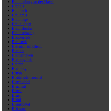
Brandenburg an der Havel
Brandis
Braubach
Braunfels
Braunlage
Bräunlingen
Braunsbedra
Braunschweig
Breckerfeld
Bredstedt
Breisach am Rhein
Bremen
Bremerhaven
Bremervörde
Bretten
Breuberg
Brilon
Brotterode-Trusetal
Bruchköbel
Bruchsal
Brück
Brüel
Brühl
Brunsbüttel
Brüssow