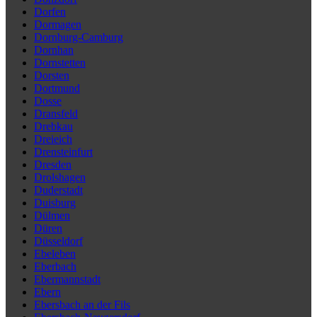
Dorfen
Dormagen
Dornburg-Camburg
Dornhan
Dornstetten
Dorsten
Dortmund
Dosse
Dransfeld
Drebkau
Dreieich
Drensteinfurt
Dresden
Drolshagen
Duderstadt
Duisburg
Dülmen
Düren
Düsseldorf
Ebeleben
Eberbach
Ebermannstadt
Ebern
Ebersbach an der Fils