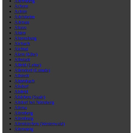
Abensberg
Achern
Achim
Adelsheim
Adenau
Ahaus
Ahlen
Ahrensburg
Aichach
Aichtal
Aken (Elbe)
Albstadt
Alfeld (Leine)
Allendorf (Lumda)
Allstedt
Alpirsbach
Alsdorf
Alsfeld
Alsleben (Saale)
Altdorf bei Nürnberg
Altena
Altenberg
Altenburg
Altenkirchen (Westerwald)
Altensteig