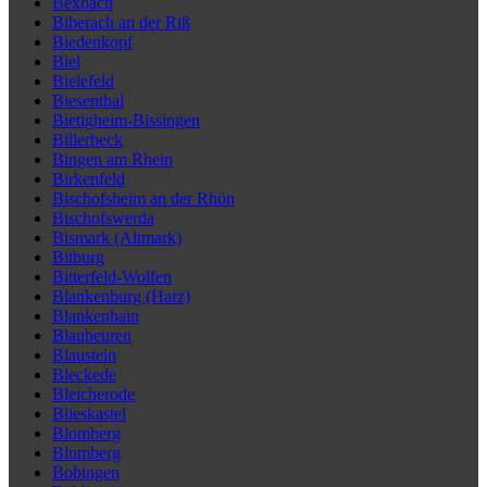
Bexbach
Biberach an der Riß
Biedenkopf
Biel
Bielefeld
Biesenthal
Bietigheim-Bissingen
Billerbeck
Bingen am Rhein
Birkenfeld
Bischofsheim an der Rhön
Bischofswerda
Bismark (Altmark)
Bitburg
Bitterfeld-Wolfen
Blankenburg (Harz)
Blankenhain
Blaubeuren
Blaustein
Bleckede
Bleicherode
Blieskastel
Blomberg
Blumberg
Bobingen