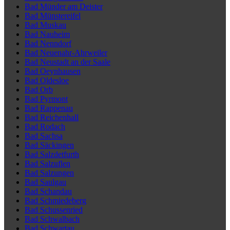
Bad Münder am Deister
Bad Münstereifel
Bad Muskau
Bad Nauheim
Bad Nenndorf
Bad Neuenahr-Ahrweiler
Bad Neustadt an der Saale
Bad Oeynhausen
Bad Oldesloe
Bad Orb
Bad Pyrmont
Bad Rappenau
Bad Reichenhall
Bad Rodach
Bad Sachsa
Bad Säckingen
Bad Salzdetfurth
Bad Salzuflen
Bad Salzungen
Bad Saulgau
Bad Schandau
Bad Schmiedeberg
Bad Schussenried
Bad Schwalbach
Bad Schwartau