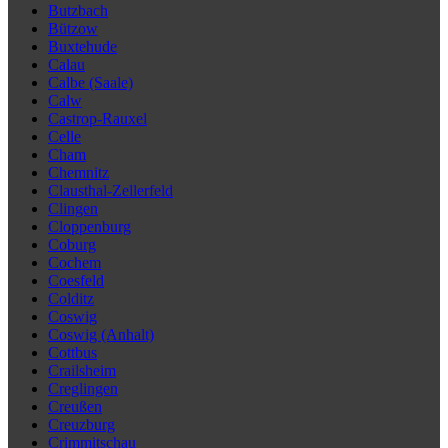
Butzbach
Bützow
Buxtehude
Calau
Calbe (Saale)
Calw
Castrop-Rauxel
Celle
Cham
Chemnitz
Clausthal-Zellerfeld
Clingen
Cloppenburg
Coburg
Cochem
Coesfeld
Colditz
Coswig
Coswig (Anhalt)
Cottbus
Crailsheim
Creglingen
Creußen
Creuzburg
Crimmitschau