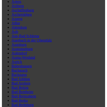
Artern
Arzberg
Aschaffenburg
Aschersleben
Asperg
Aßlar
Attendorn
Aub
Aue-Bad Schlema
Auerbach in der Oberpfalz
Augsburg
Augustusburg
Aulendorf
Auma-Weidatal
Aurich
Babenhausen
Bacharach
Backnang
Bad Aibling
Bad Arolsen
Bad Belzig
Bad Bentheim
Bad Bergzabern
Bad Berka
Bad Berleburg