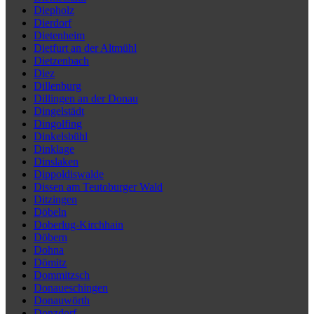
Diepholz
Dierdorf
Dietenheim
Dietfurt an der Altmühl
Dietzenbach
Diez
Dillenburg
Dillingen an der Donau
Dingelstädt
Dingolfing
Dinkelsbühl
Dinklage
Dinslaken
Dippoldiswalde
Dissen am Teutoburger Wald
Ditzingen
Döbeln
Doberlug-Kirchhain
Döbern
Dohna
Dömitz
Dommitzsch
Donaueschingen
Donauwörth
Donzdorf