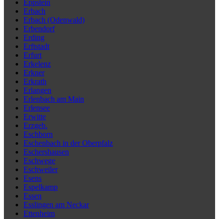
Eppstein
Erbach
Erbach (Odenwald)
Erbendorf
Erding
Erftstadt
Erfurt
Erkelenz
Erkner
Erkrath
Erlangen
Erlenbach am Main
Erlensee
Erwitte
Erzgeb.
Eschborn
Eschenbach in der Oberpfalz
Eschershausen
Eschwege
Eschweiler
Esens
Espelkamp
Essen
Esslingen am Neckar
Ettenheim