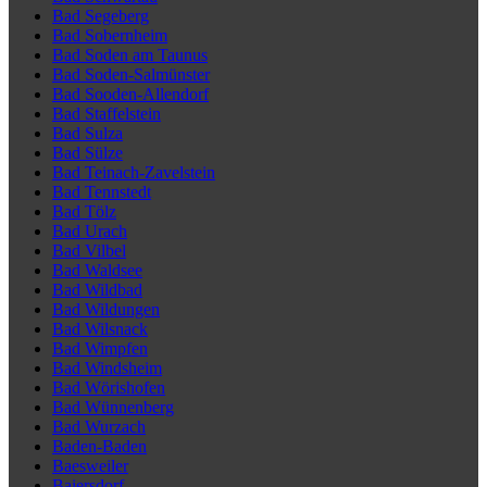
Bad Segeberg
Bad Sobernheim
Bad Soden am Taunus
Bad Soden-Salmünster
Bad Sooden-Allendorf
Bad Staffelstein
Bad Sulza
Bad Sülze
Bad Teinach-Zavelstein
Bad Tennstedt
Bad Tölz
Bad Urach
Bad Vilbel
Bad Waldsee
Bad Wildbad
Bad Wildungen
Bad Wilsnack
Bad Wimpfen
Bad Windsheim
Bad Wörishofen
Bad Wünnenberg
Bad Wurzach
Baden-Baden
Baesweiler
Baiersdorf