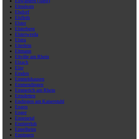
Ellwangen (Jagst)
Elmshorn
Elsdorf
Elsfleth
Elster
Elsterberg
Elsterwerda
Elstra
Elterlein
Eltmann
Eltville am Rhein
Elzach
Elze
Emden
Emmelshausen
Emmendingen
Emmerich am Rhein
Emsdetten
Endingen am Kaiserstuhl
Engen
Enger
Ennepetal
Ennigerloh
Eppelheim
Eppingen