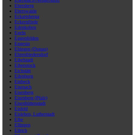
Ebersbach-Neugersdorf
Ebersberg
Eberswalde
Eckartsberga
Eckernförde
Edenkoben
Egeln
Eggenfelden
Eggesin
Ehingen (Donau)
Ehrenfriedersdorf
Eibelstadt
Eibenstock
Eichstätt
Eilenburg
Einbeck
Eisenach
Eisenberg
Eisenberg (Pfalz)
Eisenhüttenstadt
Eisfeld
Eisleben, Lutherstadt
Elbe
Ellingen
Ellrich