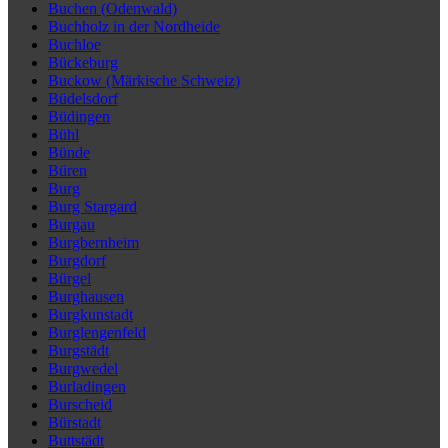
Buchen (Odenwald)
Buchholz in der Nordheide
Buchloe
Bückeburg
Buckow (Märkische Schweiz)
Büdelsdorf
Büdingen
Bühl
Bünde
Büren
Burg
Burg Stargard
Burgau
Burgbernheim
Burgdorf
Bürgel
Burghausen
Burgkunstadt
Burglengenfeld
Burgstädt
Burgwedel
Burladingen
Burscheid
Bürstadt
Buttstädt