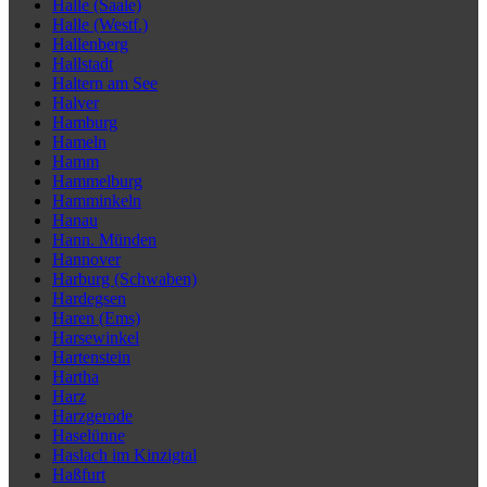
Halle (Saale)
Halle (Westf.)
Hallenberg
Hallstadt
Haltern am See
Halver
Hamburg
Hameln
Hamm
Hammelburg
Hamminkeln
Hanau
Hann. Münden
Hannover
Harburg (Schwaben)
Hardegsen
Haren (Ems)
Harsewinkel
Hartenstein
Hartha
Harz
Harzgerode
Haselünne
Haslach im Kinzigtal
Haßfurt