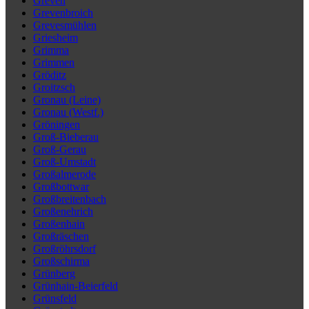
Greven
Grevenbroich
Grevesmühlen
Griesheim
Grimma
Grimmen
Gröditz
Groitzsch
Gronau (Leine)
Gronau (Westf.)
Gröningen
Groß-Bieberau
Groß-Gerau
Groß-Umstadt
Großalmerode
Großbottwar
Großbreitenbach
Großenehrich
Großenhain
Großräschen
Großröhrsdorf
Großschirma
Grünberg
Grünhain-Beierfeld
Grünsfeld