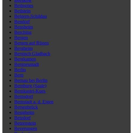
Beeskow
Beilngries
Beilstein
Belgern-Schildau
Bendorf
Bensheim
Berching
Bergen
Bergen auf Rügen
Bergheim
Bergisch Gladbach
Bergkamen
Bergneustadt
Berlin
Bern
Bernau bei Berlin
Bernburg (Saale)
Bernkastel-Kues
Bernsdorf
Bernstadt a. d. Eigen
Bersenbrück
Besigheim
Betzdorf
Betzenstein
Beverungen