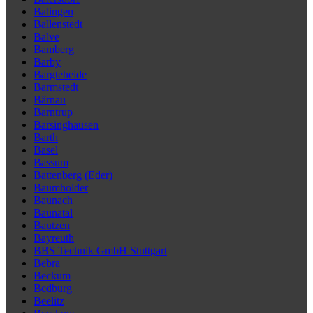
Balingen
Ballenstedt
Balve
Bamberg
Barby
Bargteheide
Barmstedt
Bärnau
Barntrup
Barsinghausen
Barth
Basel
Bassum
Battenberg (Eder)
Baumholder
Baunach
Baunatal
Bautzen
Bayreuth
BBS Technik GmbH Stuttgart
Bebra
Beckum
Bedburg
Beelitz