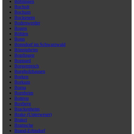
Böblingen
Bocholt
Bochum
Bockenem
Bodenwerder
Bogen
Böhlen
Bonn
Bonndorf im Schwarzwald
Bönnigheim
Bopfingen
Boppard
Borgentreich
Borgholzhausen
Borken
Borkum
Borna
Bornheim
Bottrop
Boxberg
Brackenheim
Brake (Unterweser)
Brakel
Bramsche
Brand-Erbisdorf