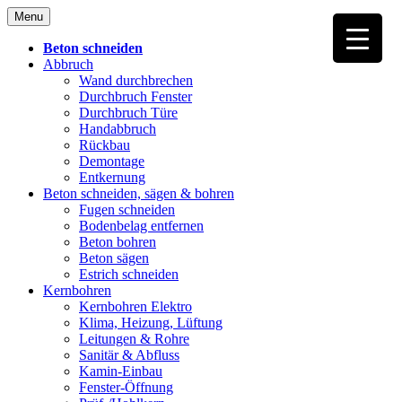
Skip
Menu
to
content
Beton schneiden
Abbruch
Wand durchbrechen
Durchbruch Fenster
Durchbruch Türe
Handabbruch
Rückbau
Demontage
Entkernung
Beton schneiden, sägen & bohren
Fugen schneiden
Bodenbelag entfernen
Beton bohren
Beton sägen
Estrich schneiden
Kernbohren
Kernbohren Elektro
Klima, Heizung, Lüftung
Leitungen & Rohre
Sanitär & Abfluss
Kamin-Einbau
Fenster-Öffnung