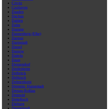
Crivitz
Cuxhaven
Daaden
Dachau
Dahlen
Dahn
Damme
Dannenberg (Elbe)
Dargun
Darmstadt
Dassel
Dassow
Datteln
Daun
Deggendorf
Deidesheim
Delbrück
Delitzsch
Delmenhorst
Demmin, Hansestadt
Dessau-Roßlau
Detmold
Dettelbach
Dieburg
Diemelstadt