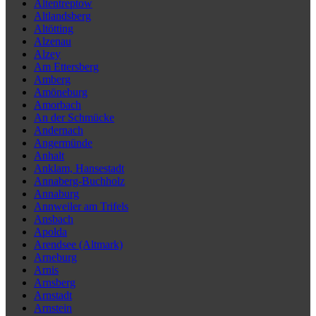
Altentreptow
Altlandsberg
Altötting
Alzenau
Alzey
Am Ettersberg
Amberg
Amöneburg
Amorbach
An der Schmücke
Andernach
Angermünde
Anhalt
Anklam, Hansestadt
Annaberg-Buchholz
Annaburg
Annweiler am Trifels
Ansbach
Apolda
Arendsee (Altmark)
Arneburg
Arnis
Arnsberg
Arnstadt
Arnstein