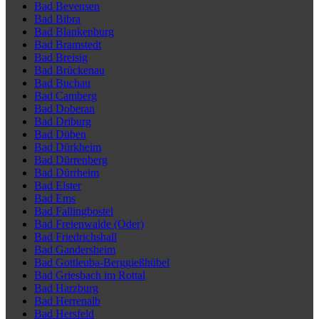
Bad Bevensen
Bad Bibra
Bad Blankenburg
Bad Bramstedt
Bad Breisig
Bad Brückenau
Bad Buchau
Bad Camberg
Bad Doberan
Bad Driburg
Bad Düben
Bad Dürkheim
Bad Dürrenberg
Bad Dürrheim
Bad Elster
Bad Ems
Bad Fallingbostel
Bad Freienwalde (Oder)
Bad Friedrichshall
Bad Gandersheim
Bad Gottleuba-Berggießhübel
Bad Griesbach im Rottal
Bad Harzburg
Bad Herrenalb
Bad Hersfeld