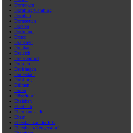
Dormagen
Dornburg-Camburg
Dornhan
Dornstetten
Dorsten
Dortmund
Dosse
Dransfeld
Drebkau
Dreieich
Drensteinfurt
Dresden
Drolshagen
Duderstadt
Duisburg
Dülmen
Düren
Düsseldorf
Ebeleben
Eberbach
Ebermannstadt
Ebern
Ebersbach an der Fils
Ebersbach-Neugersdorf