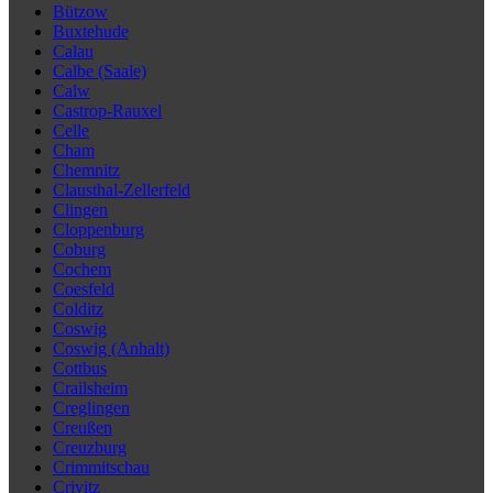
Bützow
Buxtehude
Calau
Calbe (Saale)
Calw
Castrop-Rauxel
Celle
Cham
Chemnitz
Clausthal-Zellerfeld
Clingen
Cloppenburg
Coburg
Cochem
Coesfeld
Colditz
Coswig
Coswig (Anhalt)
Cottbus
Crailsheim
Creglingen
Creußen
Creuzburg
Crimmitschau
Crivitz