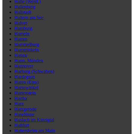
Halle (Westf.)
Hallenberg
Hallstadt
Haltern am See
Halver
Hamburg
Hameln
Hamm
Hammelburg
Hamminkeln
Hanau
Hann. Münden
Hannover
Harburg (Schwaben)
Hardegsen
Haren (Ems)
Harsewinkel
Hartenstein
Hartha
Harz
Harzgerode
Haselünne
Haslach im Kinzigtal
Haßfurt
Hattersheim am Main