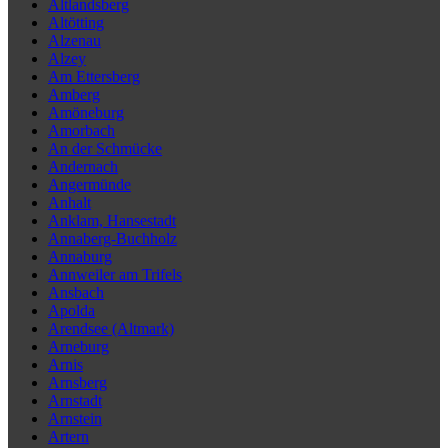
Altlandsberg
Altötting
Alzenau
Alzey
Am Ettersberg
Amberg
Amöneburg
Amorbach
An der Schmücke
Andernach
Angermünde
Anhalt
Anklam, Hansestadt
Annaberg-Buchholz
Annaburg
Annweiler am Trifels
Ansbach
Apolda
Arendsee (Altmark)
Arneburg
Arnis
Arnsberg
Arnstadt
Arnstein
Artern