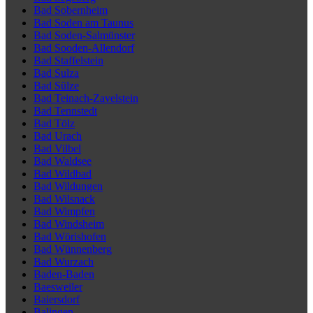
Bad Sobernheim
Bad Soden am Taunus
Bad Soden-Salmünster
Bad Sooden-Allendorf
Bad Staffelstein
Bad Sulza
Bad Sülze
Bad Teinach-Zavelstein
Bad Tennstedt
Bad Tölz
Bad Urach
Bad Vilbel
Bad Waldsee
Bad Wildbad
Bad Wildungen
Bad Wilsnack
Bad Wimpfen
Bad Windsheim
Bad Wörishofen
Bad Wünnenberg
Bad Wurzach
Baden-Baden
Baesweiler
Baiersdorf
Balingen