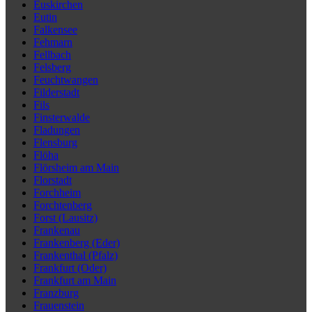
Euskirchen
Eutin
Falkensee
Fehmarn
Fellbach
Felsberg
Feuchtwangen
Filderstadt
Fils
Finsterwalde
Fladungen
Flensburg
Flöha
Flörsheim am Main
Florstadt
Forchheim
Forchtenberg
Forst (Lausitz)
Frankenau
Frankenberg (Eder)
Frankenthal (Pfalz)
Frankfurt (Oder)
Frankfurt am Main
Franzburg
Frauenstein