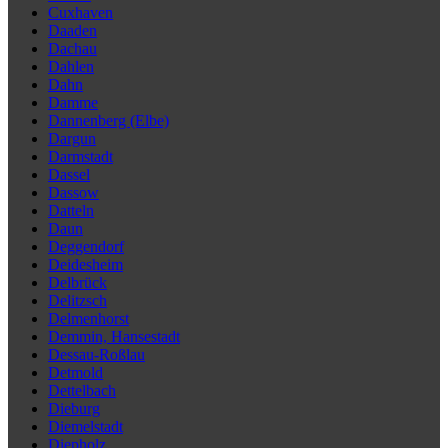
Cuxhaven
Daaden
Dachau
Dahlen
Dahn
Damme
Dannenberg (Elbe)
Dargun
Darmstadt
Dassel
Dassow
Datteln
Daun
Deggendorf
Deidesheim
Delbrück
Delitzsch
Delmenhorst
Demmin, Hansestadt
Dessau-Roßlau
Detmold
Dettelbach
Dieburg
Diemelstadt
Diepholz