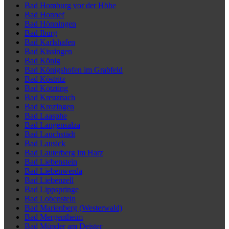
Bad Homburg vor der Höhe
Bad Honnef
Bad Hönningen
Bad Iburg
Bad Karlshafen
Bad Kissingen
Bad König
Bad Königshofen im Grabfeld
Bad Köstritz
Bad Kötzting
Bad Kreuznach
Bad Krozingen
Bad Laasphe
Bad Langensalza
Bad Lauchstädt
Bad Lausick
Bad Lauterberg im Harz
Bad Liebenstein
Bad Liebenwerda
Bad Liebenzell
Bad Lippspringe
Bad Lobenstein
Bad Marienberg (Westerwald)
Bad Mergentheim
Bad Münder am Deister