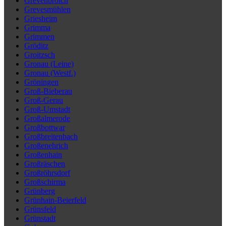
Grevenbroich
Grevesmühlen
Griesheim
Grimma
Grimmen
Gröditz
Groitzsch
Gronau (Leine)
Gronau (Westf.)
Gröningen
Groß-Bieberau
Groß-Gerau
Groß-Umstadt
Großalmerode
Großbottwar
Großbreitenbach
Großenehrich
Großenhain
Großräschen
Großröhrsdorf
Großschirma
Grünberg
Grünhain-Beierfeld
Grünsfeld
Grünstadt