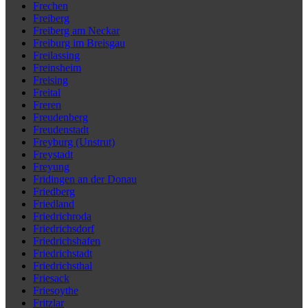
Frechen
Freiberg
Freiberg am Neckar
Freiburg im Breisgau
Freilassing
Freinsheim
Freising
Freital
Freren
Freudenberg
Freudenstadt
Freyburg (Unstrut)
Freystadt
Freyung
Fridingen an der Donau
Friedberg
Friedland
Friedrichroda
Friedrichsdorf
Friedrichshafen
Friedrichstadt
Friedrichsthal
Friesack
Friesoythe
Fritzlar