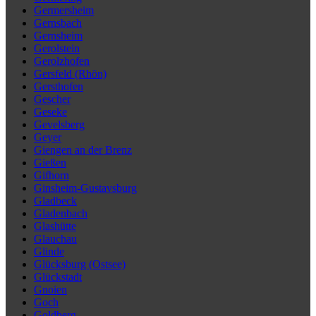
Germersheim
Gernsbach
Gernsheim
Gerolstein
Gerolzhofen
Gersfeld (Rhön)
Gersthofen
Gescher
Geseke
Gevelsberg
Geyer
Giengen an der Brenz
Gießen
Gifhorn
Ginsheim-Gustavsburg
Gladbeck
Gladenbach
Glashütte
Glauchau
Glinde
Glücksburg (Ostsee)
Glückstadt
Gnoien
Goch
Goldberg