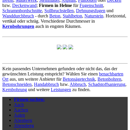
Beton
,
Mauerwerk
,
Steinmauer
,
Asphalt
,
Fußboden
oder
Decken
bzw.
Deckenwand
;
Firmen in Helme
für
Fugenschnitt
,
Schrammbordschnitte
,
Sollbruchstellen
,
Dehnungsfugen
und
Wanddurchbruch
- durch
Beton
,
Stahlbeton
,
Naturstein
. Horizontal,
vertikal oder schräg. Verschiedene Durchmesser in
Kernbohrungen
auch in engsten Räumen.
Kein passendes Unternehmen gefunden oder nicht das, das der
gewünschten Leistung entspricht? Wählen Sie einen
benachbarten
Ort
aus, um weitere Anbieter für
Betonsägetechnik
,
Betonbohren
,
Betonschneiden
,
Handabbruch
bzw.
Abbruch
,
Schadstoffsanierung
,
Kernbohrung
und weitere
Leistungen
zu finden.
Firmen suchen:
Aach
Aachen
Aalen
Abenberg
Abensberg