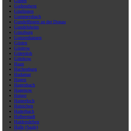
Guben
Gudensberg
Güglingen
Gummersbach
Gundelfingen an der Donau
Gundelsheim
Günzburg
Gunzenhausen
Güsten
Güstrow
Gütersloh
Gützkow
Haan
Hachenburg
Hadamar
Hagen
Hagenbach
Hagenow
Haiger
Haigerloch
Hainichen
Haiterbach
Halberstadt
Haldensleben
Halle (Saale)