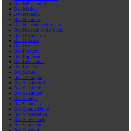
Bad Münstereifel
Bad Muskau
Bad Nauheim
Bad Nenndorf
Bad Neuenahr-Ahrweiler
Bad Neustadt an der Saale
Bad Oeynhausen
Bad Oldesloe
Bad Orb
Bad Pyrmont
Bad Rappenau
Bad Reichenhall
Bad Rodach
Bad Sachsa
Bad Säckingen
Bad Salzdetfurth
Bad Salzuflen
Bad Salzungen
Bad Saulgau
Bad Schandau
Bad Schmiedeberg
Bad Schussenried
Bad Schwalbach
Bad Schwartau
Bad Segeberg