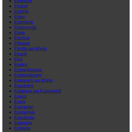
Elmshorn
Elsdorf
Elsfleth
Elster
Elsterberg
Elsterwerda
Elstra
Elterlein
Eltmann
Eltville am Rhein
Elzach
Elze
Emden
Emmelshausen
Emmendingen
Emmerich am Rhein
Emsdetten
Endingen am Kaiserstuhl
Engen
Enger
Ennepetal
Ennigerloh
Eppelheim
Eppingen
Eppstein