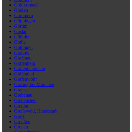
Goldkronach
Golßen
Gommern
Göppingen
Görlitz
Goslar
Gößnitz
Gotha
Göttingen
Grabow
Grafenau
Gräfenberg
Gräfenhainichen
Gräfenthal
Grafenwöhr
Grafing bei München
Gransee
Grebenau
Grebenstein
Greding
Greifswald, Hansestadt
Greiz
Greußen
Greven