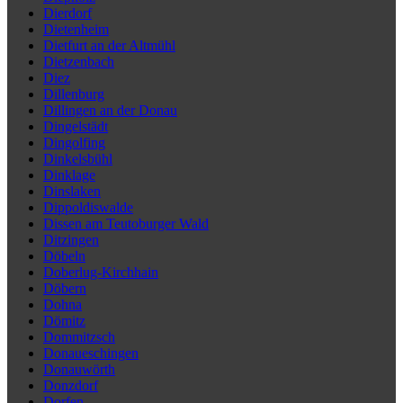
Dierdorf
Dietenheim
Dietfurt an der Altmühl
Dietzenbach
Diez
Dillenburg
Dillingen an der Donau
Dingelstädt
Dingolfing
Dinkelsbühl
Dinklage
Dinslaken
Dippoldiswalde
Dissen am Teutoburger Wald
Ditzingen
Döbeln
Doberlug-Kirchhain
Döbern
Dohna
Dömitz
Dommitzsch
Donaueschingen
Donauwörth
Donzdorf
Dorfen