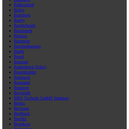
Ballenstedt
Balve
Bamberg
Barby
Bargteheide
Barmstedt
Bärnau
Barntrup
Barsinghausen
Barth
Basel
Bassum
Battenberg (Eder)
Baumholder
Baunach
Baunatal
Bautzen
Bayreuth
BBS Technik GmbH Stuttgart
Bebra
Beckum
Bedburg
Beelitz
Beeskow