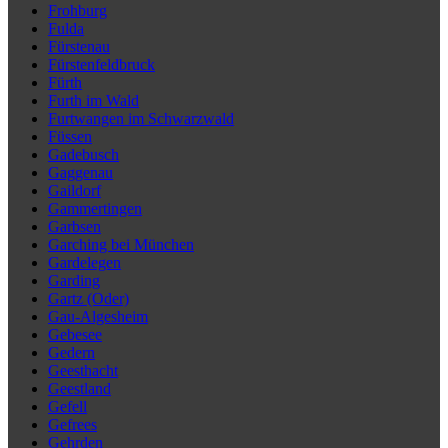
Frohburg
Fulda
Fürstenau
Fürstenfeldbruck
Fürth
Furth im Wald
Furtwangen im Schwarzwald
Füssen
Gadebusch
Gaggenau
Gaildorf
Gammertingen
Garbsen
Garching bei München
Gardelegen
Garding
Gartz (Oder)
Gau-Algesheim
Gebesee
Gedern
Geesthacht
Geestland
Gefell
Gefrees
Gehrden