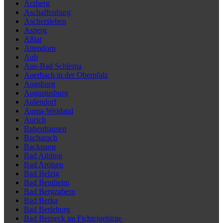
Arzberg
Aschaffenburg
Aschersleben
Asperg
Aßlar
Attendorn
Aub
Aue-Bad Schlema
Auerbach in der Oberpfalz
Augsburg
Augustusburg
Aulendorf
Auma-Weidatal
Aurich
Babenhausen
Bacharach
Backnang
Bad Aibling
Bad Arolsen
Bad Belzig
Bad Bentheim
Bad Bergzabern
Bad Berka
Bad Berleburg
Bad Berneck im Fichtelgebirge