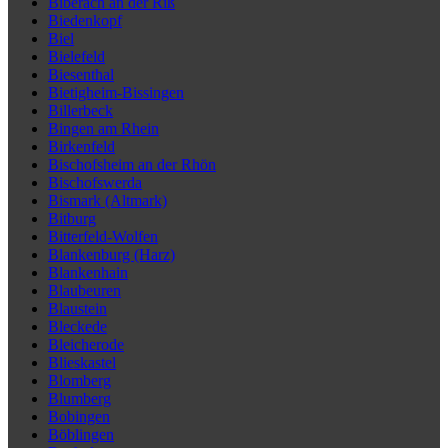
Biberach an der Riß
Biedenkopf
Biel
Bielefeld
Biesenthal
Bietigheim-Bissingen
Billerbeck
Bingen am Rhein
Birkenfeld
Bischofsheim an der Rhön
Bischofswerda
Bismark (Altmark)
Bitburg
Bitterfeld-Wolfen
Blankenburg (Harz)
Blankenhain
Blaubeuren
Blaustein
Bleckede
Bleicherode
Blieskastel
Blomberg
Blumberg
Bobingen
Böblingen