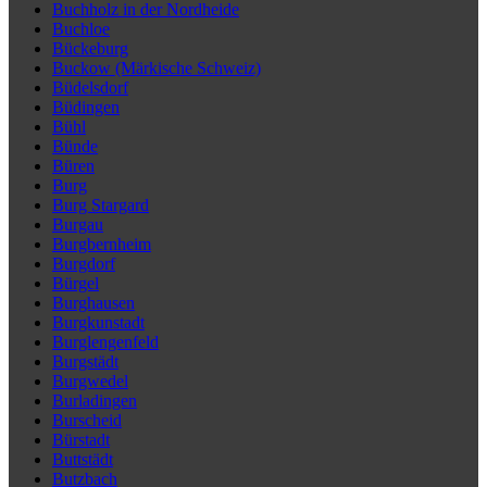
Buchholz in der Nordheide
Buchloe
Bückeburg
Buckow (Märkische Schweiz)
Büdelsdorf
Büdingen
Bühl
Bünde
Büren
Burg
Burg Stargard
Burgau
Burgbernheim
Burgdorf
Bürgel
Burghausen
Burgkunstadt
Burglengenfeld
Burgstädt
Burgwedel
Burladingen
Burscheid
Bürstadt
Buttstädt
Butzbach