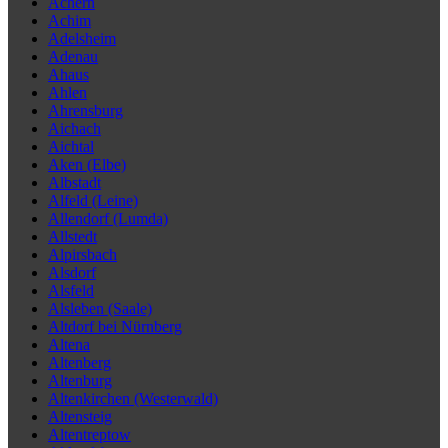
Achern
Achim
Adelsheim
Adenau
Ahaus
Ahlen
Ahrensburg
Aichach
Aichtal
Aken (Elbe)
Albstadt
Alfeld (Leine)
Allendorf (Lumda)
Allstedt
Alpirsbach
Alsdorf
Alsfeld
Alsleben (Saale)
Altdorf bei Nürnberg
Altena
Altenberg
Altenburg
Altenkirchen (Westerwald)
Altensteig
Altentreptow