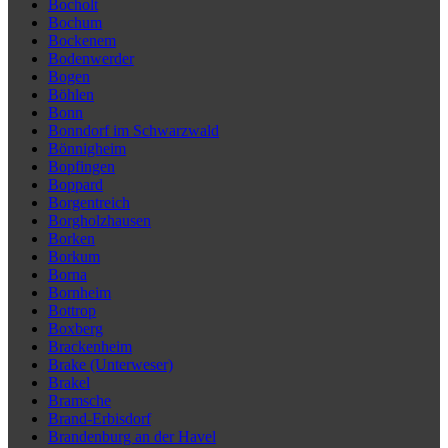
Bocholt
Bochum
Bockenem
Bodenwerder
Bogen
Böhlen
Bonn
Bonndorf im Schwarzwald
Bönnigheim
Bopfingen
Boppard
Borgentreich
Borgholzhausen
Borken
Borkum
Borna
Bornheim
Bottrop
Boxberg
Brackenheim
Brake (Unterweser)
Brakel
Bramsche
Brand-Erbisdorf
Brandenburg an der Havel