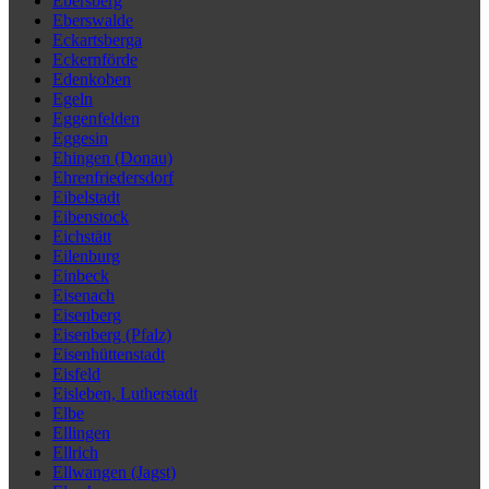
Ebersberg
Eberswalde
Eckartsberga
Eckernförde
Edenkoben
Egeln
Eggenfelden
Eggesin
Ehingen (Donau)
Ehrenfriedersdorf
Eibelstadt
Eibenstock
Eichstätt
Eilenburg
Einbeck
Eisenach
Eisenberg
Eisenberg (Pfalz)
Eisenhüttenstadt
Eisfeld
Eisleben, Lutherstadt
Elbe
Ellingen
Ellrich
Ellwangen (Jagst)