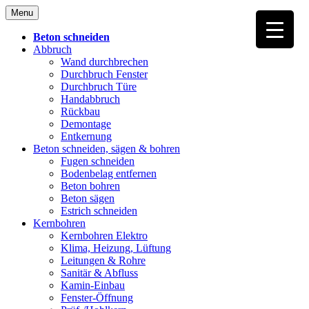
Skip
Menu
to
content
Beton schneiden
Abbruch
Wand durchbrechen
Durchbruch Fenster
Durchbruch Türe
Handabbruch
Rückbau
Demontage
Entkernung
Beton schneiden, sägen & bohren
Fugen schneiden
Bodenbelag entfernen
Beton bohren
Beton sägen
Estrich schneiden
Kernbohren
Kernbohren Elektro
Klima, Heizung, Lüftung
Leitungen & Rohre
Sanitär & Abfluss
Kamin-Einbau
Fenster-Öffnung