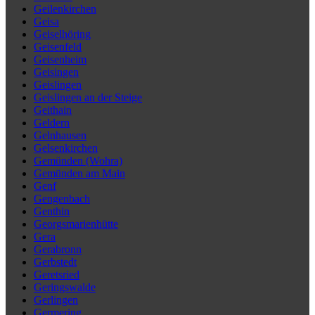
Geilenkirchen
Geisa
Geiselhöring
Geisenfeld
Geisenheim
Geisingen
Geislingen
Geislingen an der Steige
Geithain
Geldern
Gelnhausen
Gelsenkirchen
Gemünden (Wohra)
Gemünden am Main
Genf
Gengenbach
Genthin
Georgsmarienhütte
Gera
Gerabronn
Gerbstedt
Geretsried
Geringswalde
Gerlingen
Germering