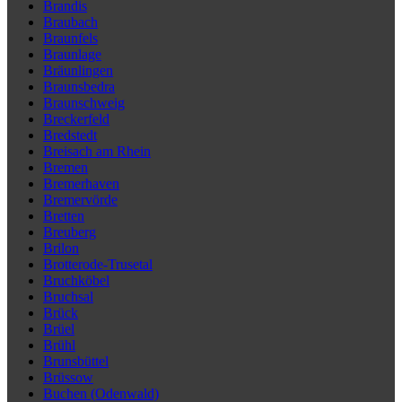
Brandis
Braubach
Braunfels
Braunlage
Bräunlingen
Braunsbedra
Braunschweig
Breckerfeld
Bredstedt
Breisach am Rhein
Bremen
Bremerhaven
Bremervörde
Bretten
Breuberg
Brilon
Brotterode-Trusetal
Bruchköbel
Bruchsal
Brück
Brüel
Brühl
Brunsbüttel
Brüssow
Buchen (Odenwald)