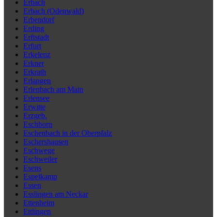
Erbach
Erbach (Odenwald)
Erbendorf
Erding
Erftstadt
Erfurt
Erkelenz
Erkner
Erkrath
Erlangen
Erlenbach am Main
Erlensee
Erwitte
Erzgeb.
Eschborn
Eschenbach in der Oberpfalz
Eschershausen
Eschwege
Eschweiler
Esens
Espelkamp
Essen
Esslingen am Neckar
Ettenheim
Ettlingen