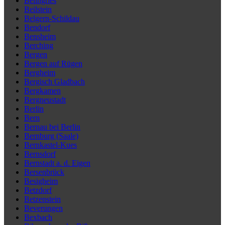
Beilngries
Beilstein
Belgern-Schildau
Bendorf
Bensheim
Berching
Bergen
Bergen auf Rügen
Bergheim
Bergisch Gladbach
Bergkamen
Bergneustadt
Berlin
Bern
Bernau bei Berlin
Bernburg (Saale)
Bernkastel-Kues
Bernsdorf
Bernstadt a. d. Eigen
Bersenbrück
Besigheim
Betzdorf
Betzenstein
Beverungen
Bexbach