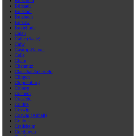
Burscheid
Bürstadt
Buttstädt
Butzbach
Bützow
Buxtehude
Calau
Calbe (Saale)
Calw
Castrop-Rauxel
Celle
Cham
Chemnitz
Clausthal-Zellerfeld
Clingen
Cloppenburg
Coburg
Cochem
Coesfeld
Colditz
Coswig
Coswig (Anhalt)
Cottbus
Crailsheim
Creglingen