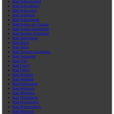
Bad Schussenried
Bad Schwalbach
Bad Schwartau
Bad Segeberg
Bad Sobernheim
Bad Soden am Taunus
Bad Soden-Salmünster
Bad Sooden-Allendorf
Bad Staffelstein
Bad Sulza
Bad Sülze
Bad Teinach-Zavelstein
Bad Tennstedt
Bad Tölz
Bad Urach
Bad Vilbel
Bad Waldsee
Bad Wildbad
Bad Wildungen
Bad Wilsnack
Bad Wimpfen
Bad Windsheim
Bad Wörishofen
Bad Wünnenberg
Bad Wurzach