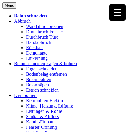
Skip
Menu
to
content
Beton schneiden
Abbruch
Wand durchbrechen
Durchbruch Fenster
Durchbruch Türe
Handabbruch
Rückbau
Demontage
Entkernung
Beton schneiden, sägen & bohren
Fugen schneiden
Bodenbelag entfernen
Beton bohren
Beton sägen
Estrich schneiden
Kernbohren
Kernbohren Elektro
Klima, Heizung, Lüftung
Leitungen & Rohre
Sanitär & Abfluss
Kamin-Einbau
Fenster-Öffnung