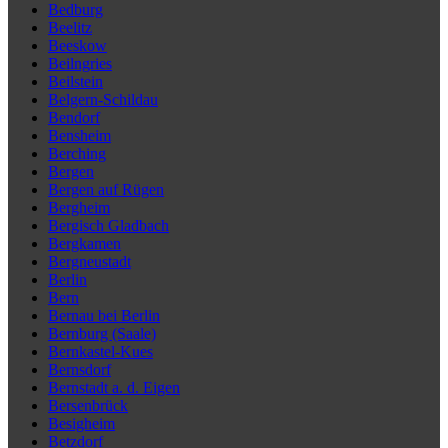
Bedburg
Beelitz
Beeskow
Beilngries
Beilstein
Belgern-Schildau
Bendorf
Bensheim
Berching
Bergen
Bergen auf Rügen
Bergheim
Bergisch Gladbach
Bergkamen
Bergneustadt
Berlin
Bern
Bernau bei Berlin
Bernburg (Saale)
Bernkastel-Kues
Bernsdorf
Bernstadt a. d. Eigen
Bersenbrück
Besigheim
Betzdorf