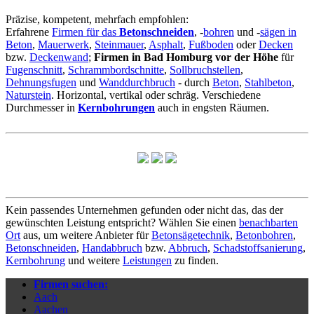
Präzise, kompetent, mehrfach empfohlen:
Erfahrene
Firmen für das
Betonschneiden
, -
bohren
und -
sägen in
Beton
,
Mauerwerk
,
Steinmauer
,
Asphalt
,
Fußboden
oder
Decken
bzw.
Deckenwand
;
Firmen in Bad Homburg vor der Höhe
für
Fugenschnitt
,
Schrammbordschnitte
,
Sollbruchstellen
,
Dehnungsfugen
und
Wanddurchbruch
- durch
Beton
,
Stahlbeton
,
Naturstein
. Horizontal, vertikal oder schräg. Verschiedene
Durchmesser in
Kernbohrungen
auch in engsten Räumen.
Kein passendes Unternehmen gefunden oder nicht das, das der
gewünschten Leistung entspricht? Wählen Sie einen
benachbarten
Ort
aus, um weitere Anbieter für
Betonsägetechnik
,
Betonbohren
,
Betonschneiden
,
Handabbruch
bzw.
Abbruch
,
Schadstoffsanierung
,
Kernbohrung
und weitere
Leistungen
zu finden.
Firmen suchen:
Aach
Aachen