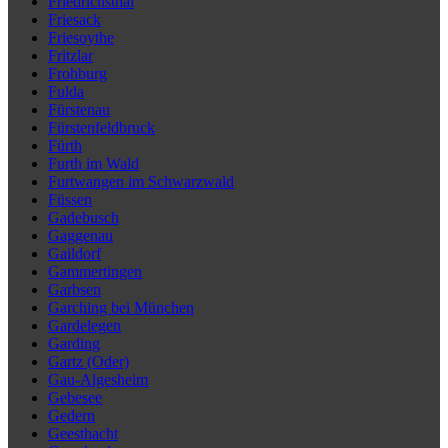
Friedrichsthal
Friesack
Friesoythe
Fritzlar
Frohburg
Fulda
Fürstenau
Fürstenfeldbruck
Fürth
Furth im Wald
Furtwangen im Schwarzwald
Füssen
Gadebusch
Gaggenau
Gaildorf
Gammertingen
Garbsen
Garching bei München
Gardelegen
Garding
Gartz (Oder)
Gau-Algesheim
Gebesee
Gedern
Geesthacht