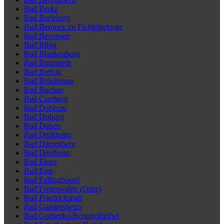
Bad Berka
Bad Berleburg
Bad Berneck im Fichtelgebirge
Bad Bevensen
Bad Bibra
Bad Blankenburg
Bad Bramstedt
Bad Breisig
Bad Brückenau
Bad Buchau
Bad Camberg
Bad Doberan
Bad Driburg
Bad Düben
Bad Dürkheim
Bad Dürrenberg
Bad Dürrheim
Bad Elster
Bad Ems
Bad Fallingbostel
Bad Freienwalde (Oder)
Bad Friedrichshall
Bad Gandersheim
Bad Gottleuba-Berggießhübel