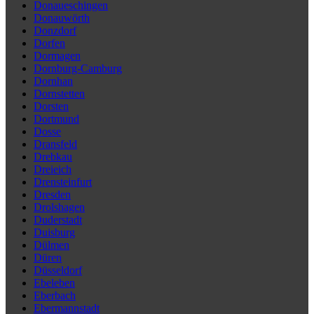
Donaueschingen
Donauwörth
Donzdorf
Dorfen
Dormagen
Dornburg-Camburg
Dornhan
Dornstetten
Dorsten
Dortmund
Dosse
Dransfeld
Drebkau
Dreieich
Drensteinfurt
Dresden
Drolshagen
Duderstadt
Duisburg
Dülmen
Düren
Düsseldorf
Ebeleben
Eberbach
Ebermannstadt