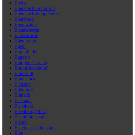
Ebern
Ebersbach an der Fils
Ebersbach-Neugersdorf
Ebersberg
Eberswalde
Eckartsberga
Eckernförde
Edenkoben
Egeln
Eggenfelden
Eggesin
Ehingen (Donau)
Ehrenfriedersdorf
Eibelstadt
Eibenstock
Eichstätt
Eilenburg
Einbeck
Eisenach
Eisenberg
Eisenberg (Pfalz)
Eisenhüttenstadt
Eisfeld
Eisleben, Lutherstadt
Elbe