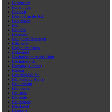
Betzenstein
Beverungen
Bexbach
Biberach an der Riß
Biedenkopf
Biel
Bielefeld
Biesenthal
Bietigheim-Bissingen
Billerbeck
Bingen am Rhein
Birkenfeld
Bischofsheim an der Rhön
Bischofswerda
Bismark (Altmark)
Bitburg
Bitterfeld-Wolfen
Blankenburg (Harz)
Blankenhain
Blaubeuren
Blaustein
Bleckede
Bleicherode
Blieskastel
Blomberg