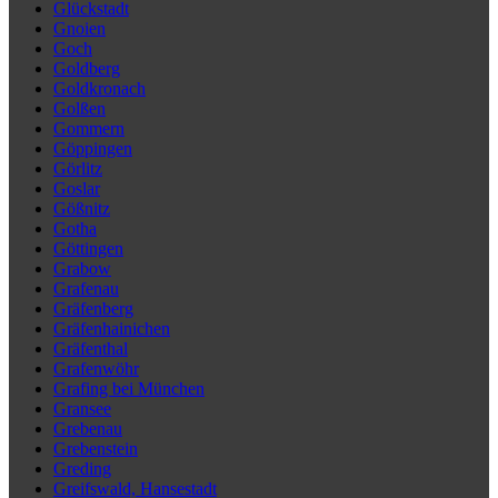
Glückstadt
Gnoien
Goch
Goldberg
Goldkronach
Golßen
Gommern
Göppingen
Görlitz
Goslar
Gößnitz
Gotha
Göttingen
Grabow
Grafenau
Gräfenberg
Gräfenhainichen
Gräfenthal
Grafenwöhr
Grafing bei München
Gransee
Grebenau
Grebenstein
Greding
Greifswald, Hansestadt