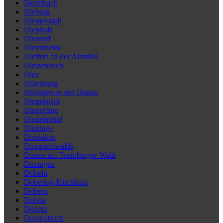
Dettelbach
Dieburg
Diemelstadt
Diepholz
Dierdorf
Dietenheim
Dietfurt an der Altmühl
Dietzenbach
Diez
Dillenburg
Dillingen an der Donau
Dingelstädt
Dingolfing
Dinkelsbühl
Dinklage
Dinslaken
Dippoldiswalde
Dissen am Teutoburger Wald
Ditzingen
Döbeln
Doberlug-Kirchhain
Döbern
Dohna
Dömitz
Dommitzsch