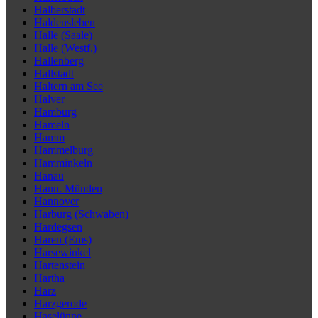
Halberstadt
Haldensleben
Halle (Saale)
Halle (Westf.)
Hallenberg
Hallstadt
Haltern am See
Halver
Hamburg
Hameln
Hamm
Hammelburg
Hamminkeln
Hanau
Hann. Münden
Hannover
Harburg (Schwaben)
Hardegsen
Haren (Ems)
Harsewinkel
Hartenstein
Hartha
Harz
Harzgerode
Haselünne