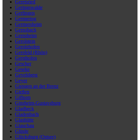
Geretsried
Geringswalde
Gerlingen
Germering
Germersheim
Gernsbach
Gernsheim
Gerolstein
Gerolzhofen
Gersfeld (Rhön)
Gersthofen
Gescher
Geseke
Gevelsberg
Geyer
Giengen an der Brenz
Gießen
Gifhorn
Ginsheim-Gustavsburg
Gladbeck
Gladenbach
Glashütte
Glauchau
Glinde
Glücksburg (Ostsee)