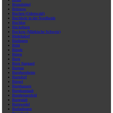
Brunsbüttel
Brüssow
Buchen (Odenwald)
Buchholz in der Nordheide
Buchloe
Bückeburg
Buckow (Märkische Schweiz)
Büdelsdorf
Büdingen
Bühl
Bünde
Büren
Burg
Burg Stargard
Burgau
Burgbernheim
Burgdorf
Bürgel
Burghausen
Burgkunstadt
Burglengenfeld
Burgstädt
Burgwedel
Burladingen