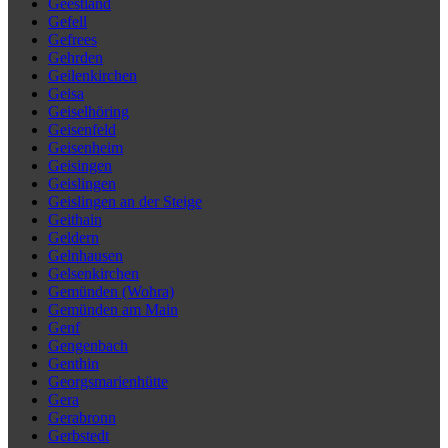
Geestland
Gefell
Gefrees
Gehrden
Geilenkirchen
Geisa
Geiselhöring
Geisenfeld
Geisenheim
Geisingen
Geislingen
Geislingen an der Steige
Geithain
Geldern
Gelnhausen
Gelsenkirchen
Gemünden (Wohra)
Gemünden am Main
Genf
Gengenbach
Genthin
Georgsmarienhütte
Gera
Gerabronn
Gerbstedt