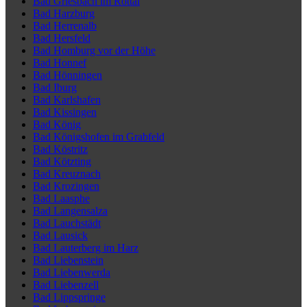
Bad Griesbach im Rottal
Bad Harzburg
Bad Herrenalb
Bad Hersfeld
Bad Homburg vor der Höhe
Bad Honnef
Bad Hönningen
Bad Iburg
Bad Karlshafen
Bad Kissingen
Bad König
Bad Königshofen im Grabfeld
Bad Köstritz
Bad Kötzting
Bad Kreuznach
Bad Krozingen
Bad Laasphe
Bad Langensalza
Bad Lauchstädt
Bad Lausick
Bad Lauterberg im Harz
Bad Liebenstein
Bad Liebenwerda
Bad Liebenzell
Bad Lippspringe