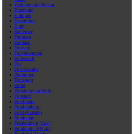
Esslingen am Neckar
Ettenheim
Ettlingen
Euskirchen
Eutin
Falkensee
Fehmarn
Fellbach
Felsberg
Feuchtwangen
Filderstadt
Fils
Finsterwalde
Fladungen
Flensburg
Flöha
Flörsheim am Main
Florstadt
Forchheim
Forchtenberg
Forst (Lausitz)
Frankenau
Frankenberg (Eder)
Frankenthal (Pfalz)
Frankfurt (Oder)