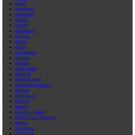
Aalen
Abenberg
Abensberg
Achern
Achim
Adelsheim
Adenau
Ahaus
Ahlen
Ahrensburg
Aichach
Aichtal
Aken (Elbe)
Albstadt
Alfeld (Leine)
Allendorf (Lumda)
Allstedt
Alpirsbach
Alsdorf
Alsfeld
Alsleben (Saale)
Altdorf bei Nürnberg
Altena
Altenberg
Altenburg