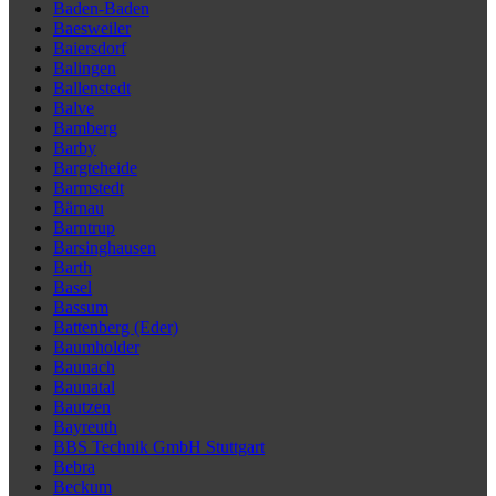
Baden-Baden
Baesweiler
Baiersdorf
Balingen
Ballenstedt
Balve
Bamberg
Barby
Bargteheide
Barmstedt
Bärnau
Barntrup
Barsinghausen
Barth
Basel
Bassum
Battenberg (Eder)
Baumholder
Baunach
Baunatal
Bautzen
Bayreuth
BBS Technik GmbH Stuttgart
Bebra
Beckum