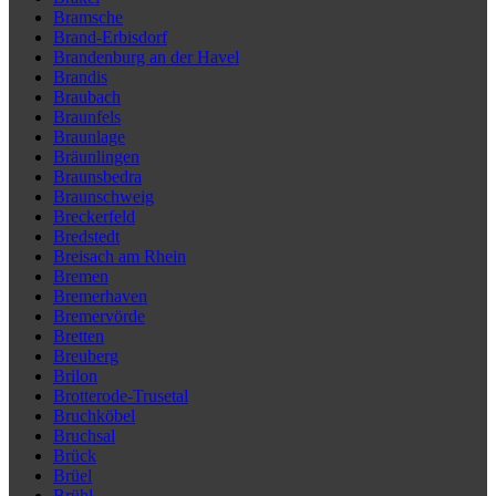
Bramsche
Brand-Erbisdorf
Brandenburg an der Havel
Brandis
Braubach
Braunfels
Braunlage
Bräunlingen
Braunsbedra
Braunschweig
Breckerfeld
Bredstedt
Breisach am Rhein
Bremen
Bremerhaven
Bremervörde
Bretten
Breuberg
Brilon
Brotterode-Trusetal
Bruchköbel
Bruchsal
Brück
Brüel
Brühl