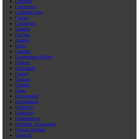
Creußen
Creuzburg
Crimmitschau
Crivitz
Cuxhaven
Daaden
Dachau
Dahlen
Dahn
Damme
Dannenberg (Elbe)
Dargun
Darmstadt
Dassel
Dassow
Datteln
Daun
Deggendorf
Deidesheim
Delbrück
Delitzsch
Delmenhorst
Demmin, Hansestadt
Dessau-Roßlau
Detmold