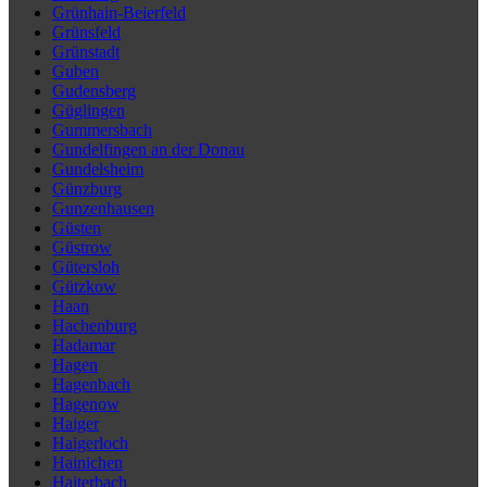
Grünhain-Beierfeld
Grünsfeld
Grünstadt
Guben
Gudensberg
Güglingen
Gummersbach
Gundelfingen an der Donau
Gundelsheim
Günzburg
Gunzenhausen
Güsten
Güstrow
Gütersloh
Gützkow
Haan
Hachenburg
Hadamar
Hagen
Hagenbach
Hagenow
Haiger
Haigerloch
Hainichen
Haiterbach