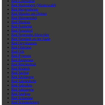
Bad Lobenstein
Bad Marienberg (Westerwald)
Bad Mergentheim
Bad Münder am Deister
Bad Münstereifel
Bad Muskau
Bad Nauheim
Bad Nenndorf
Bad Neuenahr-Ahrweiler
Bad Neustadt an der Saale
Bad Oeynhausen
Bad Oldesloe
Bad Orb
Bad Pyrmont
Bad Rappenau
Bad Reichenhall
Bad Rodach
Bad Sachsa
Bad Säckingen
Bad Salzdetfurth
Bad Salzuflen
Bad Salzungen
Bad Saulgau
Bad Schandau
Bad Schmiedeberg