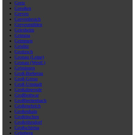
Greiz
Greußen
Greven
Grevenbroich
Grevesmühlen
Griesheim
Grimma
Grimmen
Gröditz
Groitzsch
Gronau (Leine)
Gronau (Westf.)
Gröningen
Groß-Bieberau
Groß-Gerau
Groß-Umstadt
Großalmerode
Großbottwar
Großbreitenbach
Großenehrich
Großenhain
Großräschen
Großröhrsdorf
Großschirma
Grünberg