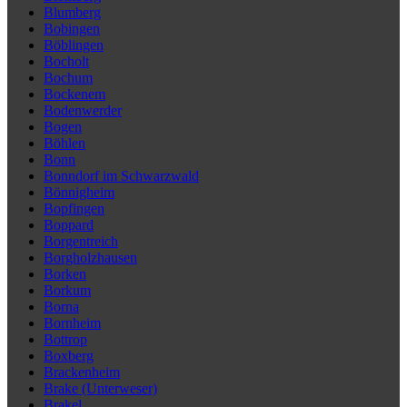
Blumberg
Bobingen
Böblingen
Bocholt
Bochum
Bockenem
Bodenwerder
Bogen
Böhlen
Bonn
Bonndorf im Schwarzwald
Bönnigheim
Bopfingen
Boppard
Borgentreich
Borgholzhausen
Borken
Borkum
Borna
Bornheim
Bottrop
Boxberg
Brackenheim
Brake (Unterweser)
Brakel