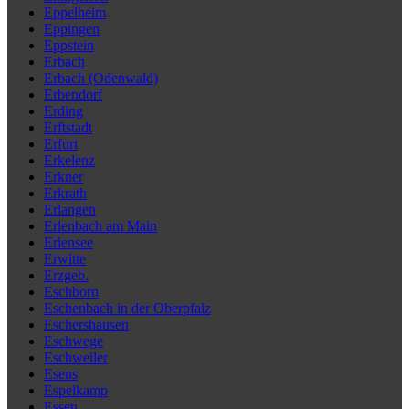
Eppelheim
Eppingen
Eppstein
Erbach
Erbach (Odenwald)
Erbendorf
Erding
Erftstadt
Erfurt
Erkelenz
Erkner
Erkrath
Erlangen
Erlenbach am Main
Erlensee
Erwitte
Erzgeb.
Eschborn
Eschenbach in der Oberpfalz
Eschershausen
Eschwege
Eschweiler
Esens
Espelkamp
Essen