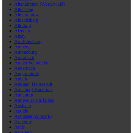
Altenkirchen (Westerwald)
Altensteig
Altentreptow
Altlandsberg
Altötting
Alzenau
Alzey
Am Ettersberg
Amberg
Amöneburg
Amorbach
An der Schmücke
Andernach
Angermünde
Anhalt
Anklam, Hansestadt
Annaberg-Buchholz
Annaburg
Annweiler am Trifels
Ansbach
Apolda
Arendsee (Altmark)
Arneburg
Arnis
Arnsberg