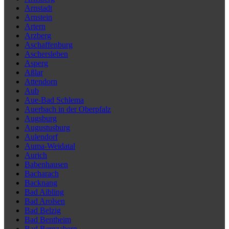
Arnstadt
Arnstein
Artern
Arzberg
Aschaffenburg
Aschersleben
Asperg
Aßlar
Attendorn
Aub
Aue-Bad Schlema
Auerbach in der Oberpfalz
Augsburg
Augustusburg
Aulendorf
Auma-Weidatal
Aurich
Babenhausen
Bacharach
Backnang
Bad Aibling
Bad Arolsen
Bad Belzig
Bad Bentheim
Bad Bergzabern