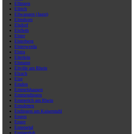
Ellingen
Ellrich
Ellwangen (Jagst)
Elmshorn
Elsdorf
Elsfleth
Elster
Elsterberg
Elsterwerda
Elstra
Elterlein
Eltmann
Eltville am Rhein
Elzach
Elze
Emden
Emmelshausen
Emmendingen
Emmerich am Rhein
Emsdetten
Endingen am Kaiserstuhl
Engen
Enger
Ennepetal
Ennigerloh