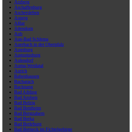
Arzberg
Aschaffenburg
Aschersleben
Asperg
Aßlar
Attendorn
Aub
Aue-Bad Schlema
Auerbach in der Oberpfalz
Augsburg
Augustusburg
Aulendorf
Auma-Weidatal
Aurich
Babenhausen
Bacharach
Backnang
Bad Aibling
Bad Arolsen
Bad Belzig
Bad Bentheim
Bad Bergzabern
Bad Berka
Bad Berleburg
Bad Berneck im Fichtelgebirge