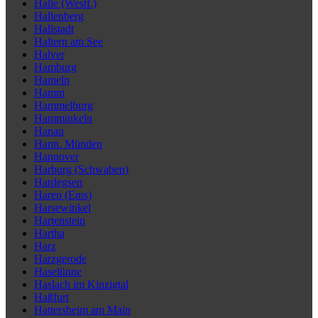
Halle (Westf.)
Hallenberg
Hallstadt
Haltern am See
Halver
Hamburg
Hameln
Hamm
Hammelburg
Hamminkeln
Hanau
Hann. Münden
Hannover
Harburg (Schwaben)
Hardegsen
Haren (Ems)
Harsewinkel
Hartenstein
Hartha
Harz
Harzgerode
Haselünne
Haslach im Kinzigtal
Haßfurt
Hattersheim am Main