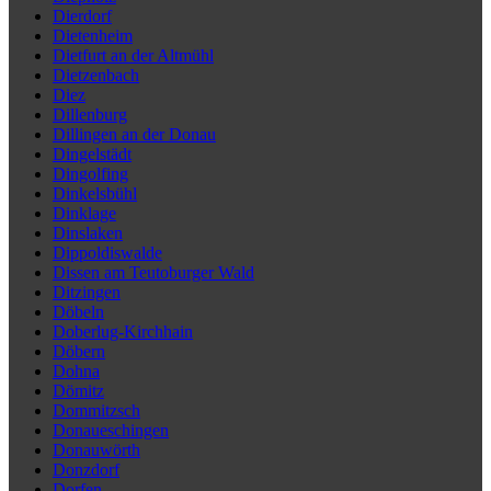
Dierdorf
Dietenheim
Dietfurt an der Altmühl
Dietzenbach
Diez
Dillenburg
Dillingen an der Donau
Dingelstädt
Dingolfing
Dinkelsbühl
Dinklage
Dinslaken
Dippoldiswalde
Dissen am Teutoburger Wald
Ditzingen
Döbeln
Doberlug-Kirchhain
Döbern
Dohna
Dömitz
Dommitzsch
Donaueschingen
Donauwörth
Donzdorf
Dorfen