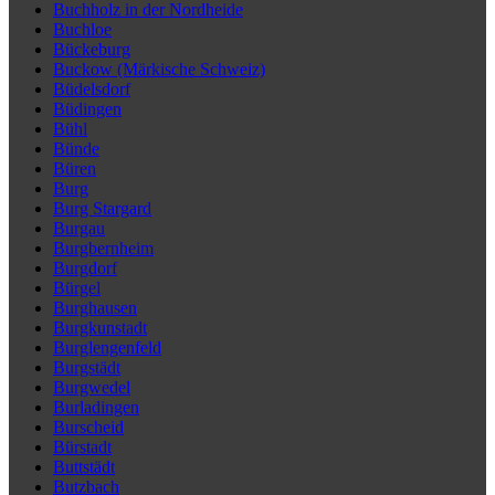
Buchholz in der Nordheide
Buchloe
Bückeburg
Buckow (Märkische Schweiz)
Büdelsdorf
Büdingen
Bühl
Bünde
Büren
Burg
Burg Stargard
Burgau
Burgbernheim
Burgdorf
Bürgel
Burghausen
Burgkunstadt
Burglengenfeld
Burgstädt
Burgwedel
Burladingen
Burscheid
Bürstadt
Buttstädt
Butzbach