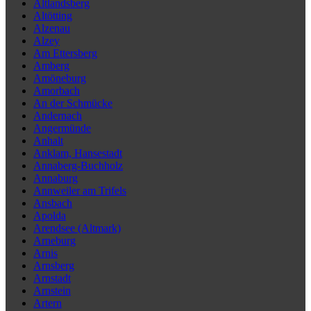
Altlandsberg
Altötting
Alzenau
Alzey
Am Ettersberg
Amberg
Amöneburg
Amorbach
An der Schmücke
Andernach
Angermünde
Anhalt
Anklam, Hansestadt
Annaberg-Buchholz
Annaburg
Annweiler am Trifels
Ansbach
Apolda
Arendsee (Altmark)
Arneburg
Arnis
Arnsberg
Arnstadt
Arnstein
Artern