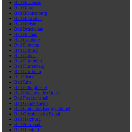
Bad Bevensen
Bad Bibra
Bad Blankenburg
Bad Bramstedt
Bad Breisig
Bad Brückenau
Bad Buchau
Bad Camberg
Bad Doberan
Bad Driburg
Bad Düben
Bad Dürkheim
Bad Dürrenberg
Bad Dürrheim
Bad Elster
Bad Ems
Bad Fallingbostel
Bad Freienwalde (Oder)
Bad Friedrichshall
Bad Gandersheim
Bad Gottleuba-Berggießhübel
Bad Griesbach im Rottal
Bad Harzburg
Bad Herrenalb
Bad Hersfeld