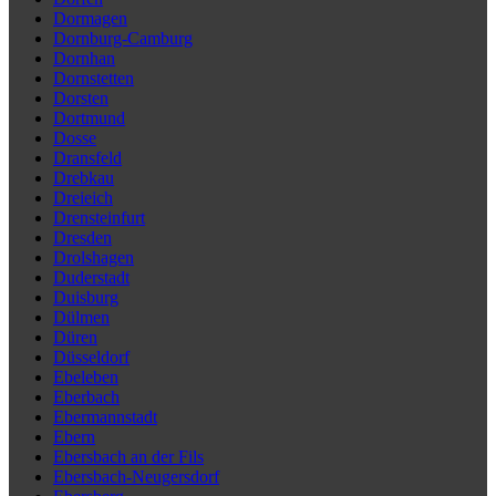
Dormagen
Dornburg-Camburg
Dornhan
Dornstetten
Dorsten
Dortmund
Dosse
Dransfeld
Drebkau
Dreieich
Drensteinfurt
Dresden
Drolshagen
Duderstadt
Duisburg
Dülmen
Düren
Düsseldorf
Ebeleben
Eberbach
Ebermannstadt
Ebern
Ebersbach an der Fils
Ebersbach-Neugersdorf