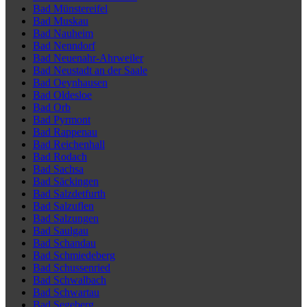
Bad Münstereifel
Bad Muskau
Bad Nauheim
Bad Nenndorf
Bad Neuenahr-Ahrweiler
Bad Neustadt an der Saale
Bad Oeynhausen
Bad Oldesloe
Bad Orb
Bad Pyrmont
Bad Rappenau
Bad Reichenhall
Bad Rodach
Bad Sachsa
Bad Säckingen
Bad Salzdetfurth
Bad Salzuflen
Bad Salzungen
Bad Saulgau
Bad Schandau
Bad Schmiedeberg
Bad Schussenried
Bad Schwalbach
Bad Schwartau
Bad Segeberg