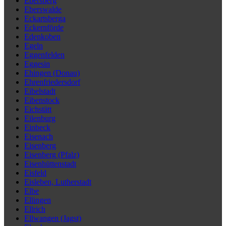
Ebersberg
Eberswalde
Eckartsberga
Eckernförde
Edenkoben
Egeln
Eggenfelden
Eggesin
Ehingen (Donau)
Ehrenfriedersdorf
Eibelstadt
Eibenstock
Eichstätt
Eilenburg
Einbeck
Eisenach
Eisenberg
Eisenberg (Pfalz)
Eisenhüttenstadt
Eisfeld
Eisleben, Lutherstadt
Elbe
Ellingen
Ellrich
Ellwangen (Jagst)