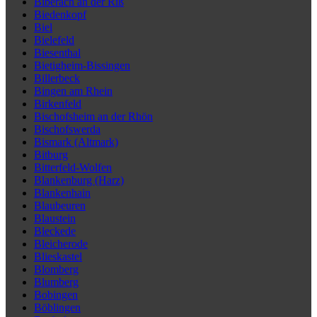
Biberach an der Riß
Biedenkopf
Biel
Bielefeld
Biesenthal
Bietigheim-Bissingen
Billerbeck
Bingen am Rhein
Birkenfeld
Bischofsheim an der Rhön
Bischofswerda
Bismark (Altmark)
Bitburg
Bitterfeld-Wolfen
Blankenburg (Harz)
Blankenhain
Blaubeuren
Blaustein
Bleckede
Bleicherode
Blieskastel
Blomberg
Blumberg
Bobingen
Böblingen