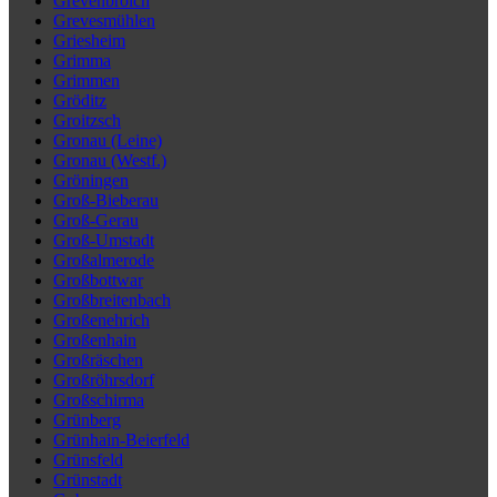
Grevenbroich
Grevesmühlen
Griesheim
Grimma
Grimmen
Gröditz
Groitzsch
Gronau (Leine)
Gronau (Westf.)
Gröningen
Groß-Bieberau
Groß-Gerau
Groß-Umstadt
Großalmerode
Großbottwar
Großbreitenbach
Großenehrich
Großenhain
Großräschen
Großröhrsdorf
Großschirma
Grünberg
Grünhain-Beierfeld
Grünsfeld
Grünstadt