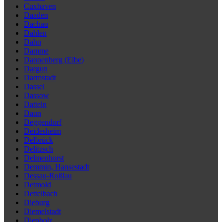
Cuxhaven
Daaden
Dachau
Dahlen
Dahn
Damme
Dannenberg (Elbe)
Dargun
Darmstadt
Dassel
Dassow
Datteln
Daun
Deggendorf
Deidesheim
Delbrück
Delitzsch
Delmenhorst
Demmin, Hansestadt
Dessau-Roßlau
Detmold
Dettelbach
Dieburg
Diemelstadt
Diepholz