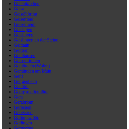
Geilenkirchen
Geisa
Geiselhöring
Geisenfeld
Geisenheim
Geisingen
Geislingen
Geislingen an der Steige
Geithain
Geldern
Gelnhausen
Gelsenkirchen
Gemünden (Wohra)
Gemünden am Main
Genf
Gengenbach
Genthin
Georgsmarienhütte
Gera
Gerabronn
Gerbstedt
Geretsried
Geringswalde
Gerlingen
Germering