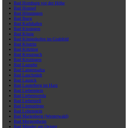
Bad Homburg vor der Höhe
Bad Honnef
Bad Hönningen
Bad Iburg
Bad Karlshafen
Bad Kissingen
Bad König
Bad Königshofen im Grabfeld
Bad Köstritz
Bad Kötzting
Bad Kreuznach
Bad Krozingen
Bad Laasphe
Bad Langensalza
Bad Lauchstädt
Bad Lausick
Bad Lauterberg im Harz
Bad Liebenstein
Bad Liebenwerda
Bad Liebenzell
Bad Lippspringe
Bad Lobenstein
Bad Marienberg (Westerwald)
Bad Mergentheim
Bad Münder am Deister