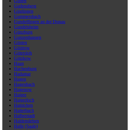
Guben
Gudensberg
Güglingen
Gummersbach
Gundelfingen an der Donau
Gundelsheim
Günzburg
Gunzenhausen
Güsten
Güstrow
Gütersloh
Gützkow
Haan
Hachenburg
Hadamar
Hagen
Hagenbach
Hagenow
Haiger
Haigerloch
Hainichen
Haiterbach
Halberstadt
Haldensleben
Halle (Saale)