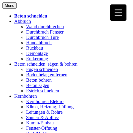
Skip
Menu
to
content
Beton schneiden
Abbruch
Wand durchbrechen
Durchbruch Fenster
Durchbruch Türe
Handabbruch
Rückbau
Demontage
Entkernung
Beton schneiden, sägen & bohren
Fugen schneiden
Bodenbelag entfernen
Beton bohren
Beton sägen
Estrich schneiden
Kernbohren
Kernbohren Elektro
Klima, Heizung, Lüftung
Leitungen & Rohre
Sanitär & Abfluss
Kamin-Einbau
Fenster-Öffnung