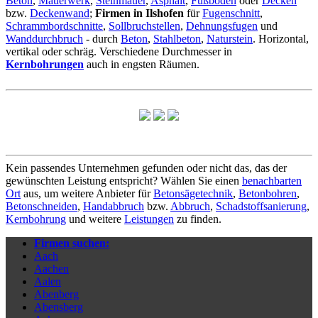
Beton
,
Mauerwerk
,
Steinmauer
,
Asphalt
,
Fußboden
oder
Decken
bzw.
Deckenwand
;
Firmen in Ilshofen
für
Fugenschnitt
,
Schrammbordschnitte
,
Sollbruchstellen
,
Dehnungsfugen
und
Wanddurchbruch
- durch
Beton
,
Stahlbeton
,
Naturstein
. Horizontal,
vertikal oder schräg. Verschiedene Durchmesser in
Kernbohrungen
auch in engsten Räumen.
Kein passendes Unternehmen gefunden oder nicht das, das der
gewünschten Leistung entspricht? Wählen Sie einen
benachbarten
Ort
aus, um weitere Anbieter für
Betonsägetechnik
,
Betonbohren
,
Betonschneiden
,
Handabbruch
bzw.
Abbruch
,
Schadstoffsanierung
,
Kernbohrung
und weitere
Leistungen
zu finden.
Firmen suchen:
Aach
Aachen
Aalen
Abenberg
Abensberg