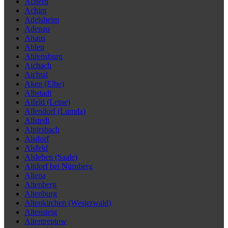
Achern
Achim
Adelsheim
Adenau
Ahaus
Ahlen
Ahrensburg
Aichach
Aichtal
Aken (Elbe)
Albstadt
Alfeld (Leine)
Allendorf (Lumda)
Allstedt
Alpirsbach
Alsdorf
Alsfeld
Alsleben (Saale)
Altdorf bei Nürnberg
Altena
Altenberg
Altenburg
Altenkirchen (Westerwald)
Altensteig
Altentreptow