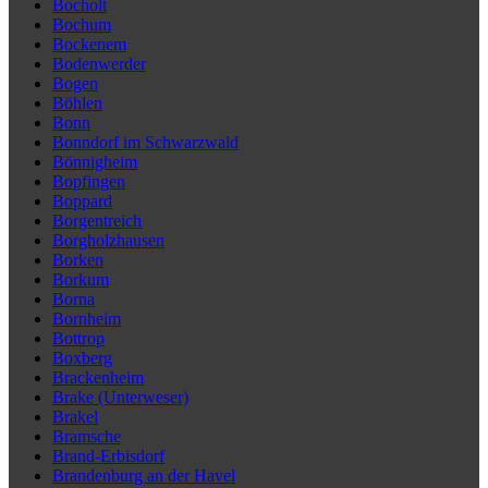
Bocholt
Bochum
Bockenem
Bodenwerder
Bogen
Böhlen
Bonn
Bonndorf im Schwarzwald
Bönnigheim
Bopfingen
Boppard
Borgentreich
Borgholzhausen
Borken
Borkum
Borna
Bornheim
Bottrop
Boxberg
Brackenheim
Brake (Unterweser)
Brakel
Bramsche
Brand-Erbisdorf
Brandenburg an der Havel