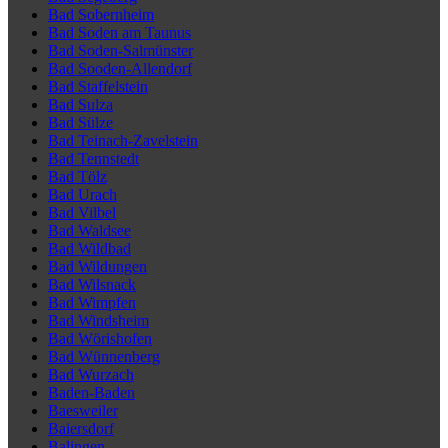
Bad Sobernheim
Bad Soden am Taunus
Bad Soden-Salmünster
Bad Sooden-Allendorf
Bad Staffelstein
Bad Sulza
Bad Sülze
Bad Teinach-Zavelstein
Bad Tennstedt
Bad Tölz
Bad Urach
Bad Vilbel
Bad Waldsee
Bad Wildbad
Bad Wildungen
Bad Wilsnack
Bad Wimpfen
Bad Windsheim
Bad Wörishofen
Bad Wünnenberg
Bad Wurzach
Baden-Baden
Baesweiler
Baiersdorf
Balingen