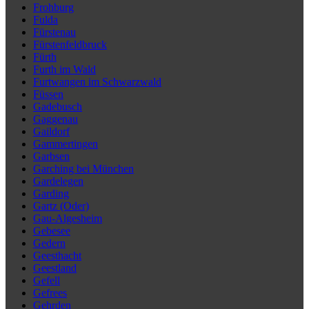
Frohburg
Fulda
Fürstenau
Fürstenfeldbruck
Fürth
Furth im Wald
Furtwangen im Schwarzwald
Füssen
Gadebusch
Gaggenau
Gaildorf
Gammertingen
Garbsen
Garching bei München
Gardelegen
Garding
Gartz (Oder)
Gau-Algesheim
Gebesee
Gedern
Geesthacht
Geestland
Gefell
Gefrees
Gehrden