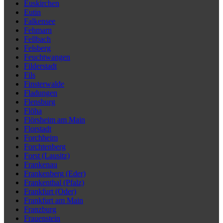
Euskirchen
Eutin
Falkensee
Fehmarn
Fellbach
Felsberg
Feuchtwangen
Filderstadt
Fils
Finsterwalde
Fladungen
Flensburg
Flöha
Flörsheim am Main
Florstadt
Forchheim
Forchtenberg
Forst (Lausitz)
Frankenau
Frankenberg (Eder)
Frankenthal (Pfalz)
Frankfurt (Oder)
Frankfurt am Main
Franzburg
Frauenstein