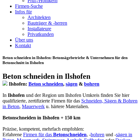
Prüf-/Hohlkern
Firmen-Suche
Infos für
Architekten
Bauträger & -herren
Installateure
Privatkunden
Über uns
Kontakt
Beton schneiden in Ilshofen
: Betonsägebetriebe & Unternehmen für den
Betonschnitt in Ilshofen
Beton schneiden in Ilshofen
Ilshofen:
Beton schneiden
,
sägen
&
bohren
In
Ilshofen
und der Region um Ilshofen Umkreis finden Sie hier
qualifizierte, zertifizierte Firmen für das
Schneiden, Sägen & Bohren
in Beton
,
Mauerwerk
u. härtere Materialien.
Betonschneiden in Ilshofen + 150 km
Präzise, kompetent, mehrfach empfohlen:
Erfahrene
Firmen für das
Betonschneiden
, -
bohren
und -
sägen in