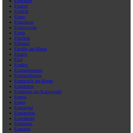
Elmshorn
Elsdorf
Elsfleth
Elster
Elsterberg
Elsterwerda
Elstra
Elterlein
Eltmann
Eltville am Rhein
Elzach
Elze
Emden
Emmelshausen
Emmendingen
Emmerich am Rhein
Emsdetten
Endingen am Kaiserstuhl
Engen
Enger
Ennepetal
Ennigerloh
Eppelheim
Eppingen
Eppstein