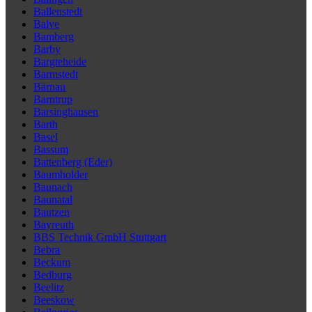
Ballenstedt
Balve
Bamberg
Barby
Bargteheide
Barmstedt
Bärnau
Barntrup
Barsinghausen
Barth
Basel
Bassum
Battenberg (Eder)
Baumholder
Baunach
Baunatal
Bautzen
Bayreuth
BBS Technik GmbH Stuttgart
Bebra
Beckum
Bedburg
Beelitz
Beeskow