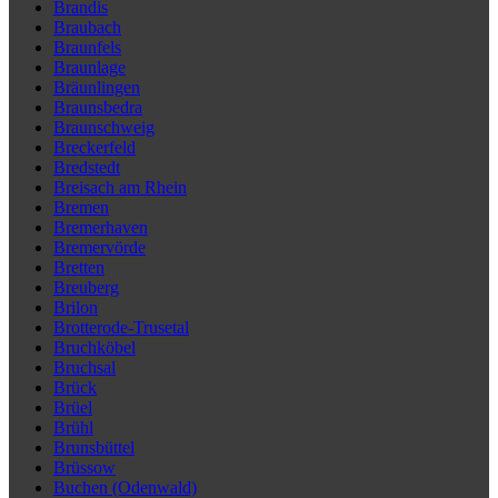
Brandis
Braubach
Braunfels
Braunlage
Bräunlingen
Braunsbedra
Braunschweig
Breckerfeld
Bredstedt
Breisach am Rhein
Bremen
Bremerhaven
Bremervörde
Bretten
Breuberg
Brilon
Brotterode-Trusetal
Bruchköbel
Bruchsal
Brück
Brüel
Brühl
Brunsbüttel
Brüssow
Buchen (Odenwald)