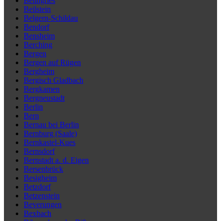
Beilngries
Beilstein
Belgern-Schildau
Bendorf
Bensheim
Berching
Bergen
Bergen auf Rügen
Bergheim
Bergisch Gladbach
Bergkamen
Bergneustadt
Berlin
Bern
Bernau bei Berlin
Bernburg (Saale)
Bernkastel-Kues
Bernsdorf
Bernstadt a. d. Eigen
Bersenbrück
Besigheim
Betzdorf
Betzenstein
Beverungen
Bexbach