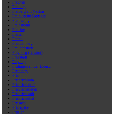
Frechen
Freiberg
Freiberg am Neckar
Freiburg im Breisgau
Freilassing
Freinsheim
Freising
Freital
Freren
Freudenberg
Freudenstadt
Freyburg (Unstrut)
Freystadt
Freyung
Fridingen an der Donau
Friedberg
Friedland
Friedrichroda
Friedrichsdorf
Friedrichshafen
Friedrichstadt
Friedrichsthal
Friesack
Friesoythe
Fritzlar