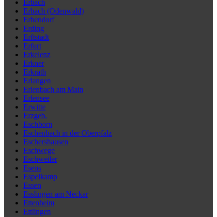
Erbach
Erbach (Odenwald)
Erbendorf
Erding
Erftstadt
Erfurt
Erkelenz
Erkner
Erkrath
Erlangen
Erlenbach am Main
Erlensee
Erwitte
Erzgeb.
Eschborn
Eschenbach in der Oberpfalz
Eschershausen
Eschwege
Eschweiler
Esens
Espelkamp
Essen
Esslingen am Neckar
Ettenheim
Ettlingen