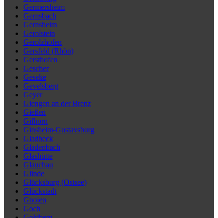
Germersheim
Gernsbach
Gernsheim
Gerolstein
Gerolzhofen
Gersfeld (Rhön)
Gersthofen
Gescher
Geseke
Gevelsberg
Geyer
Giengen an der Brenz
Gießen
Gifhorn
Ginsheim-Gustavsburg
Gladbeck
Gladenbach
Glashütte
Glauchau
Glinde
Glücksburg (Ostsee)
Glückstadt
Gnoien
Goch
Goldberg