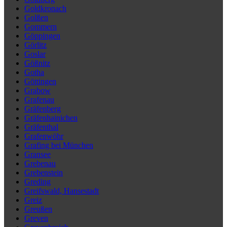
Goldkronach
Golßen
Gommern
Göppingen
Görlitz
Goslar
Gößnitz
Gotha
Göttingen
Grabow
Grafenau
Gräfenberg
Gräfenhainichen
Gräfenthal
Grafenwöhr
Grafing bei München
Gransee
Grebenau
Grebenstein
Greding
Greifswald, Hansestadt
Greiz
Greußen
Greven