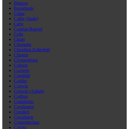
Bützow
Buxtehude
Calau
Calbe (Saale)
Calw
Castrop-Rauxel
Celle
Cham
Chemnitz
Clausthal-Zellerfeld
Clingen
Cloppenburg
Coburg
Cochem
Coesfeld
Colditz
Coswig
Coswig (Anhalt)
Cottbus
Crailsheim
Creglingen
Creußen
Creuzburg
Crimmitschau
Crivitz