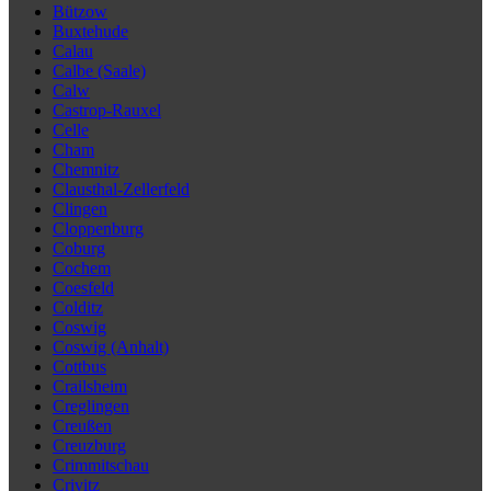
Bützow
Buxtehude
Calau
Calbe (Saale)
Calw
Castrop-Rauxel
Celle
Cham
Chemnitz
Clausthal-Zellerfeld
Clingen
Cloppenburg
Coburg
Cochem
Coesfeld
Colditz
Coswig
Coswig (Anhalt)
Cottbus
Crailsheim
Creglingen
Creußen
Creuzburg
Crimmitschau
Crivitz