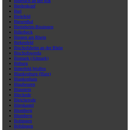
Biberach an der Riß
Biedenkopf
Biel
Bielefeld
Biesenthal
Bietigheim-Bissingen
Billerbeck
Bingen am Rhein
Birkenfeld
Bischofsheim an der Rhön
Bischofswerda
Bismark (Altmark)
Bitburg
Bitterfeld-Wolfen
Blankenburg (Harz)
Blankenhain
Blaubeuren
Blaustein
Bleckede
Bleicherode
Blieskastel
Blomberg
Blumberg
Bobingen
Böblingen