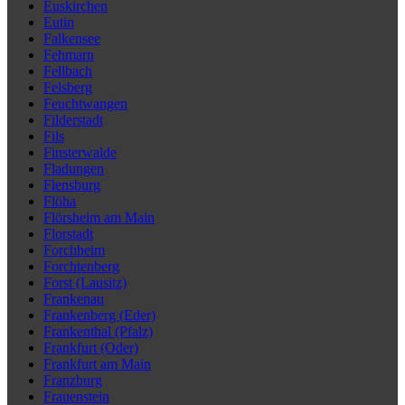
Euskirchen
Eutin
Falkensee
Fehmarn
Fellbach
Felsberg
Feuchtwangen
Filderstadt
Fils
Finsterwalde
Fladungen
Flensburg
Flöha
Flörsheim am Main
Florstadt
Forchheim
Forchtenberg
Forst (Lausitz)
Frankenau
Frankenberg (Eder)
Frankenthal (Pfalz)
Frankfurt (Oder)
Frankfurt am Main
Franzburg
Frauenstein