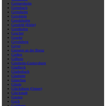
Germersheim
Gernsbach
Gernsheim
Gerolstein
Gerolzhofen
Gersfeld (Rhön)
Gersthofen
Gescher
Geseke
Gevelsberg
Geyer
Giengen an der Brenz
Gießen
Gifhorn
Ginsheim-Gustavsburg
Gladbeck
Gladenbach
Glashütte
Glauchau
Glinde
Glücksburg (Ostsee)
Glückstadt
Gnoien
Goch
Goldberg