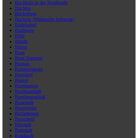
Buchholz in der Nordheide
Buchloe
Bückeburg
Buckow (Märkische Schweiz)
Büdelsdorf
Büdingen
Bühl
Bünde
Büren
Burg
Burg Stargard
Burgau
Burgbernheim
Burgdorf
Bürgel
Burghausen
Burgkunstadt
Burglengenfeld
Burgstädt
Burgwedel
Burladingen
Burscheid
Bürstadt
Buttstädt
Butzbach