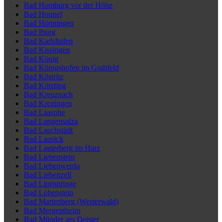
Bad Homburg vor der Höhe
Bad Honnef
Bad Hönningen
Bad Iburg
Bad Karlshafen
Bad Kissingen
Bad König
Bad Königshofen im Grabfeld
Bad Köstritz
Bad Kötzting
Bad Kreuznach
Bad Krozingen
Bad Laasphe
Bad Langensalza
Bad Lauchstädt
Bad Lausick
Bad Lauterberg im Harz
Bad Liebenstein
Bad Liebenwerda
Bad Liebenzell
Bad Lippspringe
Bad Lobenstein
Bad Marienberg (Westerwald)
Bad Mergentheim
Bad Münder am Deister