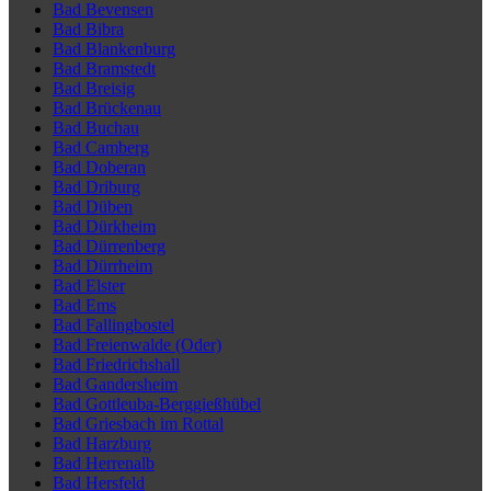
Bad Bevensen
Bad Bibra
Bad Blankenburg
Bad Bramstedt
Bad Breisig
Bad Brückenau
Bad Buchau
Bad Camberg
Bad Doberan
Bad Driburg
Bad Düben
Bad Dürkheim
Bad Dürrenberg
Bad Dürrheim
Bad Elster
Bad Ems
Bad Fallingbostel
Bad Freienwalde (Oder)
Bad Friedrichshall
Bad Gandersheim
Bad Gottleuba-Berggießhübel
Bad Griesbach im Rottal
Bad Harzburg
Bad Herrenalb
Bad Hersfeld