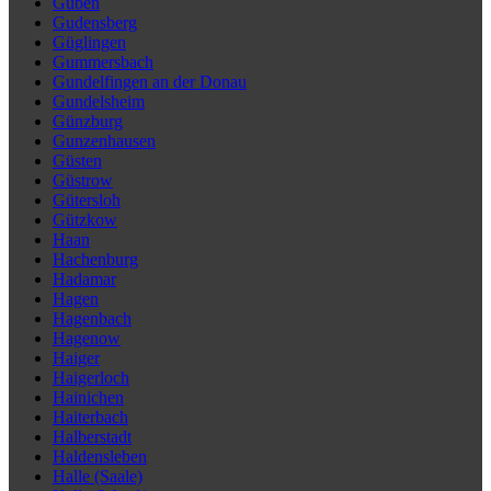
Guben
Gudensberg
Güglingen
Gummersbach
Gundelfingen an der Donau
Gundelsheim
Günzburg
Gunzenhausen
Güsten
Güstrow
Gütersloh
Gützkow
Haan
Hachenburg
Hadamar
Hagen
Hagenbach
Hagenow
Haiger
Haigerloch
Hainichen
Haiterbach
Halberstadt
Haldensleben
Halle (Saale)