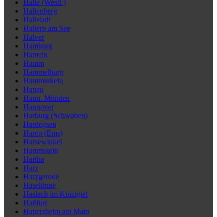
Halle (Westf.)
Hallenberg
Hallstadt
Haltern am See
Halver
Hamburg
Hameln
Hamm
Hammelburg
Hamminkeln
Hanau
Hann. Münden
Hannover
Harburg (Schwaben)
Hardegsen
Haren (Ems)
Harsewinkel
Hartenstein
Hartha
Harz
Harzgerode
Haselünne
Haslach im Kinzigtal
Haßfurt
Hattersheim am Main