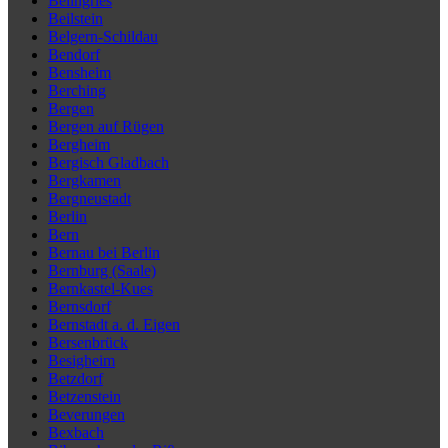
Beilngries
Beilstein
Belgern-Schildau
Bendorf
Bensheim
Berching
Bergen
Bergen auf Rügen
Bergheim
Bergisch Gladbach
Bergkamen
Bergneustadt
Berlin
Bern
Bernau bei Berlin
Bernburg (Saale)
Bernkastel-Kues
Bernsdorf
Bernstadt a. d. Eigen
Bersenbrück
Besigheim
Betzdorf
Betzenstein
Beverungen
Bexbach