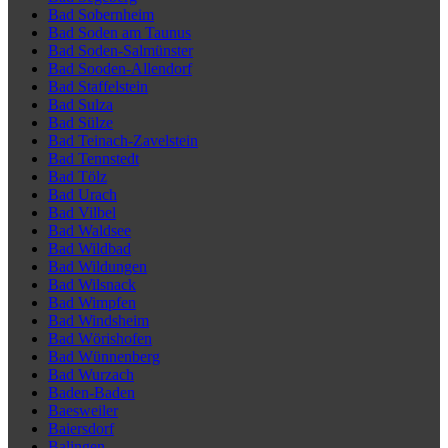
Bad Sobernheim
Bad Soden am Taunus
Bad Soden-Salmünster
Bad Sooden-Allendorf
Bad Staffelstein
Bad Sulza
Bad Sülze
Bad Teinach-Zavelstein
Bad Tennstedt
Bad Tölz
Bad Urach
Bad Vilbel
Bad Waldsee
Bad Wildbad
Bad Wildungen
Bad Wilsnack
Bad Wimpfen
Bad Windsheim
Bad Wörishofen
Bad Wünnenberg
Bad Wurzach
Baden-Baden
Baesweiler
Baiersdorf
Balingen