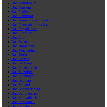
Bad Münstereifel
Bad Muskau
Bad Nauheim
Bad Nenndorf
Bad Neuenahr-Ahrweiler
Bad Neustadt an der Saale
Bad Oeynhausen
Bad Oldesloe
Bad Orb
Bad Pyrmont
Bad Rappenau
Bad Reichenhall
Bad Rodach
Bad Sachsa
Bad Säckingen
Bad Salzdetfurth
Bad Salzuflen
Bad Salzungen
Bad Saulgau
Bad Schandau
Bad Schmiedeberg
Bad Schussenried
Bad Schwalbach
Bad Schwartau
Bad Segeberg