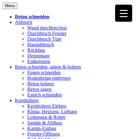
Skip
Menu
to
content
Beton schneiden
Abbruch
Wand durchbrechen
Durchbruch Fenster
Durchbruch Türe
Handabbruch
Rückbau
Demontage
Entkernung
Beton schneiden, sägen & bohren
Fugen schneiden
Bodenbelag entfernen
Beton bohren
Beton sägen
Estrich schneiden
Kernbohren
Kernbohren Elektro
Klima, Heizung, Lüftung
Leitungen & Rohre
Sanitär & Abfluss
Kamin-Einbau
Fenster-Öffnung