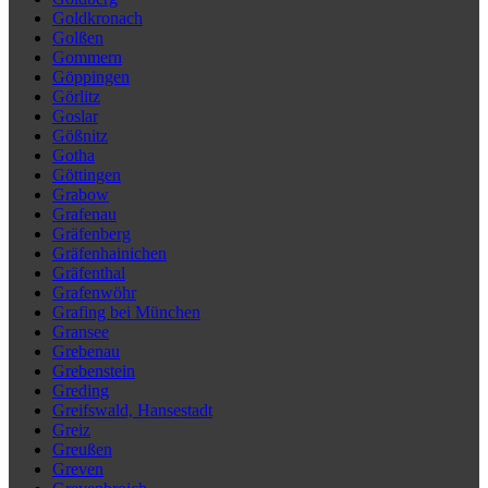
Goldkronach
Golßen
Gommern
Göppingen
Görlitz
Goslar
Gößnitz
Gotha
Göttingen
Grabow
Grafenau
Gräfenberg
Gräfenhainichen
Gräfenthal
Grafenwöhr
Grafing bei München
Gransee
Grebenau
Grebenstein
Greding
Greifswald, Hansestadt
Greiz
Greußen
Greven