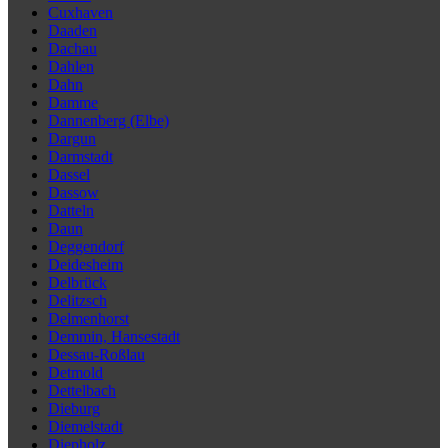
Cuxhaven
Daaden
Dachau
Dahlen
Dahn
Damme
Dannenberg (Elbe)
Dargun
Darmstadt
Dassel
Dassow
Datteln
Daun
Deggendorf
Deidesheim
Delbrück
Delitzsch
Delmenhorst
Demmin, Hansestadt
Dessau-Roßlau
Detmold
Dettelbach
Dieburg
Diemelstadt
Diepholz