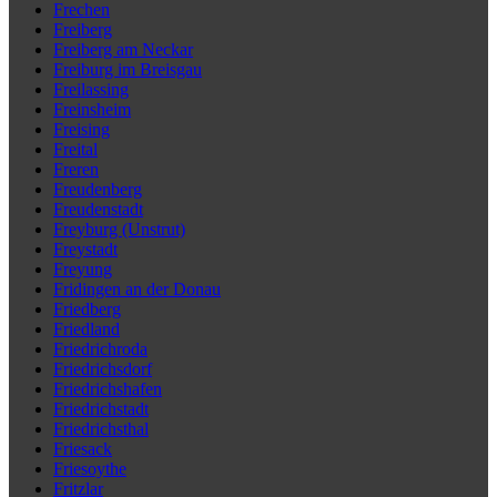
Frechen
Freiberg
Freiberg am Neckar
Freiburg im Breisgau
Freilassing
Freinsheim
Freising
Freital
Freren
Freudenberg
Freudenstadt
Freyburg (Unstrut)
Freystadt
Freyung
Fridingen an der Donau
Friedberg
Friedland
Friedrichroda
Friedrichsdorf
Friedrichshafen
Friedrichstadt
Friedrichsthal
Friesack
Friesoythe
Fritzlar