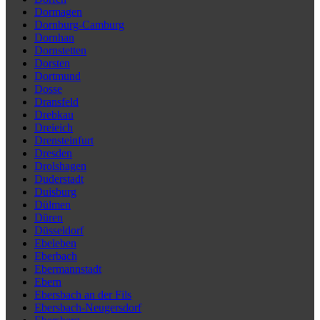
Dormagen
Dornburg-Camburg
Dornhan
Dornstetten
Dorsten
Dortmund
Dosse
Dransfeld
Drebkau
Dreieich
Drensteinfurt
Dresden
Drolshagen
Duderstadt
Duisburg
Dülmen
Düren
Düsseldorf
Ebeleben
Eberbach
Ebermannstadt
Ebern
Ebersbach an der Fils
Ebersbach-Neugersdorf