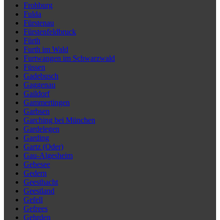
Frohburg
Fulda
Fürstenau
Fürstenfeldbruck
Fürth
Furth im Wald
Furtwangen im Schwarzwald
Füssen
Gadebusch
Gaggenau
Gaildorf
Gammertingen
Garbsen
Garching bei München
Gardelegen
Garding
Gartz (Oder)
Gau-Algesheim
Gebesee
Gedern
Geesthacht
Geestland
Gefell
Gefrees
Gehrden