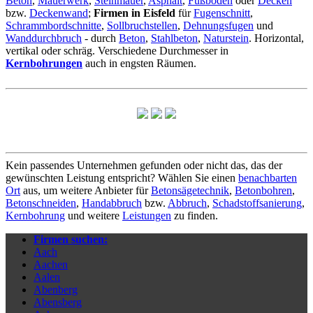
Beton
,
Mauerwerk
,
Steinmauer
,
Asphalt
,
Fußboden
oder
Decken
bzw.
Deckenwand
;
Firmen in Eisfeld
für
Fugenschnitt
,
Schrammbordschnitte
,
Sollbruchstellen
,
Dehnungsfugen
und
Wanddurchbruch
- durch
Beton
,
Stahlbeton
,
Naturstein
. Horizontal,
vertikal oder schräg. Verschiedene Durchmesser in
Kernbohrungen
auch in engsten Räumen.
Kein passendes Unternehmen gefunden oder nicht das, das der
gewünschten Leistung entspricht? Wählen Sie einen
benachbarten
Ort
aus, um weitere Anbieter für
Betonsägetechnik
,
Betonbohren
,
Betonschneiden
,
Handabbruch
bzw.
Abbruch
,
Schadstoffsanierung
,
Kernbohrung
und weitere
Leistungen
zu finden.
Firmen suchen:
Aach
Aachen
Aalen
Abenberg
Abensberg