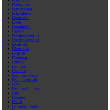
Ebersberg
Eberswalde
Eckartsberga
Eckernförde
Edenkoben
Egeln
Eggenfelden
Eggesin
Ehingen (Donau)
Ehrenfriedersdorf
Eibelstadt
Eibenstock
Eichstätt
Eilenburg
Einbeck
Eisenach
Eisenberg
Eisenberg (Pfalz)
Eisenhüttenstadt
Eisfeld
Eisleben, Lutherstadt
Elbe
Ellingen
Ellrich
Ellwangen (Jagst)