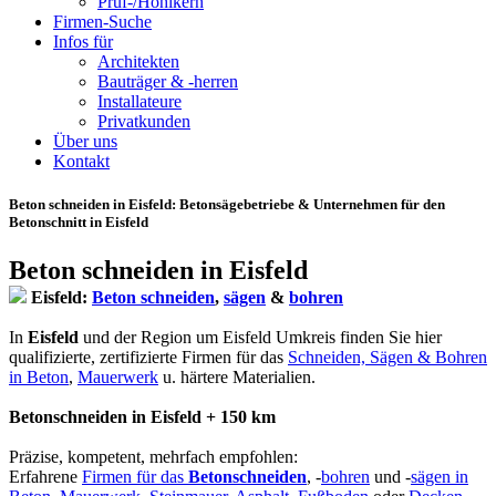
Prüf-/Hohlkern
Firmen-Suche
Infos für
Architekten
Bauträger & -herren
Installateure
Privatkunden
Über uns
Kontakt
Beton schneiden in Eisfeld
: Betonsägebetriebe & Unternehmen für den
Betonschnitt in Eisfeld
Beton schneiden in Eisfeld
Eisfeld:
Beton schneiden
,
sägen
&
bohren
In
Eisfeld
und der Region um Eisfeld Umkreis finden Sie hier
qualifizierte, zertifizierte Firmen für das
Schneiden, Sägen & Bohren
in Beton
,
Mauerwerk
u. härtere Materialien.
Betonschneiden in Eisfeld + 150 km
Präzise, kompetent, mehrfach empfohlen:
Erfahrene
Firmen für das
Betonschneiden
, -
bohren
und -
sägen in