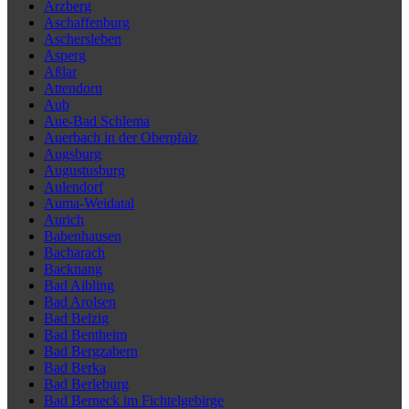
Arzberg
Aschaffenburg
Aschersleben
Asperg
Aßlar
Attendorn
Aub
Aue-Bad Schlema
Auerbach in der Oberpfalz
Augsburg
Augustusburg
Aulendorf
Auma-Weidatal
Aurich
Babenhausen
Bacharach
Backnang
Bad Aibling
Bad Arolsen
Bad Belzig
Bad Bentheim
Bad Bergzabern
Bad Berka
Bad Berleburg
Bad Berneck im Fichtelgebirge