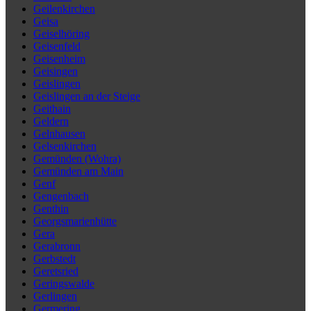
Geilenkirchen
Geisa
Geiselhöring
Geisenfeld
Geisenheim
Geisingen
Geislingen
Geislingen an der Steige
Geithain
Geldern
Gelnhausen
Gelsenkirchen
Gemünden (Wohra)
Gemünden am Main
Genf
Gengenbach
Genthin
Georgsmarienhütte
Gera
Gerabronn
Gerbstedt
Geretsried
Geringswalde
Gerlingen
Germering