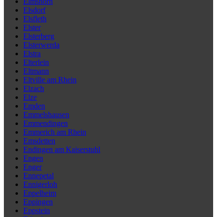
Elmshorn
Elsdorf
Elsfleth
Elster
Elsterberg
Elsterwerda
Elstra
Elterlein
Eltmann
Eltville am Rhein
Elzach
Elze
Emden
Emmelshausen
Emmendingen
Emmerich am Rhein
Emsdetten
Endingen am Kaiserstuhl
Engen
Enger
Ennepetal
Ennigerloh
Eppelheim
Eppingen
Eppstein