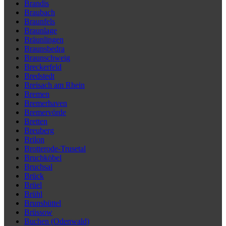
Brandis
Braubach
Braunfels
Braunlage
Bräunlingen
Braunsbedra
Braunschweig
Breckerfeld
Bredstedt
Breisach am Rhein
Bremen
Bremerhaven
Bremervörde
Bretten
Breuberg
Brilon
Brotterode-Trusetal
Bruchköbel
Bruchsal
Brück
Brüel
Brühl
Brunsbüttel
Brüssow
Buchen (Odenwald)