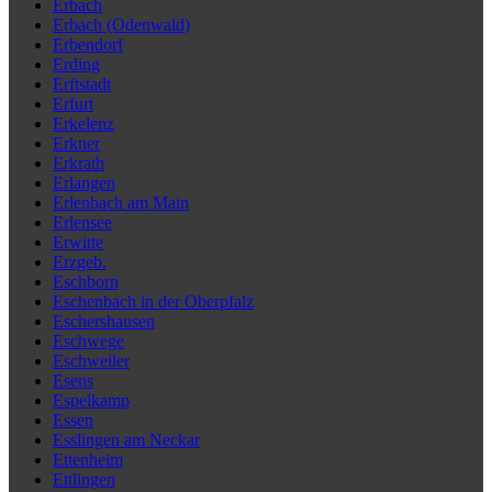
Erbach
Erbach (Odenwald)
Erbendorf
Erding
Erftstadt
Erfurt
Erkelenz
Erkner
Erkrath
Erlangen
Erlenbach am Main
Erlensee
Erwitte
Erzgeb.
Eschborn
Eschenbach in der Oberpfalz
Eschershausen
Eschwege
Eschweiler
Esens
Espelkamp
Essen
Esslingen am Neckar
Ettenheim
Ettlingen