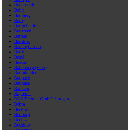
Ballenstedt
Balve
Bamberg
Barby
Bargteheide
Barmstedt
Bärnau
Barntrup
Barsinghausen
Barth
Basel
Bassum
Battenberg (Eder)
Baumholder
Baunach
Baunatal
Bautzen
Bayreuth
BBS Technik GmbH Stuttgart
Bebra
Beckum
Bedburg
Beelitz
Beeskow