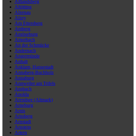
Altlandsberg
Altötting
Alzenau
Alzey
Am Ettersberg
Amberg
Amöneburg
Amorbach
An der Schmücke
Andernach
Angermünde
Anhalt
Anklam, Hansestadt
Annaberg-Buchholz
Annaburg
Annweiler am Trifels
Ansbach
Apolda
Arendsee (Altmark)
Arneburg
Arnis
Arnsberg
Arnstadt
Arnstein
Artern