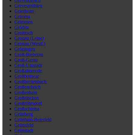
Grevenbroich
Grevesmühlen
Griesheim
Grimma
Grimmen
Gröditz
Groitzsch
Gronau (Leine)
Gronau (Westf.)
Gröningen
Groß-Bieberau
Groß-Gerau
Groß-Umstadt
Großalmerode
Großbottwar
Großbreitenbach
Großenehrich
Großenhain
Großräschen
Großröhrsdorf
Großschirma
Grünberg
Grünhain-Beierfeld
Grünsfeld
Grünstadt