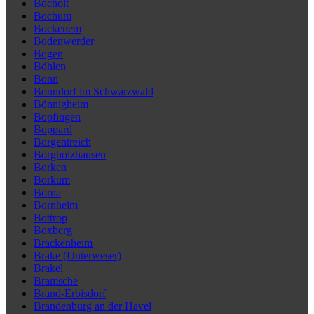
Bocholt
Bochum
Bockenem
Bodenwerder
Bogen
Böhlen
Bonn
Bonndorf im Schwarzwald
Bönnigheim
Bopfingen
Boppard
Borgentreich
Borgholzhausen
Borken
Borkum
Borna
Bornheim
Bottrop
Boxberg
Brackenheim
Brake (Unterweser)
Brakel
Bramsche
Brand-Erbisdorf
Brandenburg an der Havel