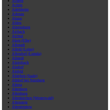
Achern
Achim
Adelsheim
Adenau
Ahaus
Ahlen
Ahrensburg
Aichach
Aichtal
Aken (Elbe)
Albstadt
Alfeld (Leine)
Allendorf (Lumda)
Allstedt
Alpirsbach
Alsdorf
Alsfeld
Alsleben (Saale)
Altdorf bei Nürnberg
Altena
Altenberg
Altenburg
Altenkirchen (Westerwald)
Altensteig
Altentreptow