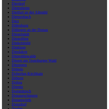
Dierdorf
Dietenheim
Dietfurt an der Altmühl
Dietzenbach
Diez
Dillenburg
Dillingen an der Donau
Dingelstädt
Dingolfing
Dinkelsbühl
Dinklage
Dinslaken
Dippoldiswalde
Dissen am Teutoburger Wald
Ditzingen
Döbeln
Doberlug-Kirchhain
Döbern
Dohna
Dömitz
Dommitzsch
Donaueschingen
Donauwörth
Donzdorf
Dorfen