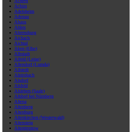
Achern
Achim
Adelsheim
Adenau
Ahaus
Ahlen
Ahrensburg
Aichach
Aichtal
Aken (Elbe)
Albstadt
Alfeld (Leine)
Allendorf (Lumda)
Allstedt
Alpirsbach
Alsdorf
Alsfeld
Alsleben (Saale)
Altdorf bei Nürnberg
Altena
Altenberg
Altenburg
Altenkirchen (Westerwald)
Altensteig
Altentreptow