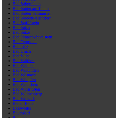
Bad Sobernheim
Bad Soden am Taunus
Bad Soden-Salmünster
Bad Sooden-Allendorf
Bad Staffelstein
Bad Sulza
Bad Sülze
Bad Teinach-Zavelstein
Bad Tennstedt
Bad Tölz
Bad Urach
Bad Vilbel
Bad Waldsee
Bad Wildbad
Bad Wildungen
Bad Wilsnack
Bad Wimpfen
Bad Windsheim
Bad Wörishofen
Bad Wünnenberg
Bad Wurzach
Baden-Baden
Baesweiler
Baiersdorf
Balingen