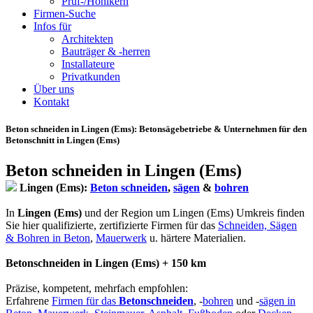
Prüf-/Hohlkern
Firmen-Suche
Infos für
Architekten
Bauträger & -herren
Installateure
Privatkunden
Über uns
Kontakt
Beton schneiden in Lingen (Ems)
: Betonsägebetriebe & Unternehmen für den
Betonschnitt in Lingen (Ems)
Beton schneiden in Lingen (Ems)
Lingen (Ems):
Beton schneiden
,
sägen
&
bohren
In
Lingen (Ems)
und der Region um Lingen (Ems) Umkreis finden
Sie hier qualifizierte, zertifizierte Firmen für das
Schneiden, Sägen
& Bohren in Beton
,
Mauerwerk
u. härtere Materialien.
Betonschneiden in Lingen (Ems) + 150 km
Präzise, kompetent, mehrfach empfohlen:
Erfahrene
Firmen für das
Betonschneiden
, -
bohren
und -
sägen in