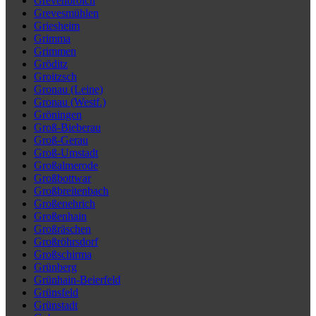
Grevenbroich
Grevesmühlen
Griesheim
Grimma
Grimmen
Gröditz
Groitzsch
Gronau (Leine)
Gronau (Westf.)
Gröningen
Groß-Bieberau
Groß-Gerau
Groß-Umstadt
Großalmerode
Großbottwar
Großbreitenbach
Großenehrich
Großenhain
Großräschen
Großröhrsdorf
Großschirma
Grünberg
Grünhain-Beierfeld
Grünsfeld
Grünstadt