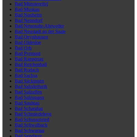
Bad Münstereifel
Bad Muskau
Bad Nauheim
Bad Nenndorf
Bad Neuenahr-Ahrweiler
Bad Neustadt an der Saale
Bad Oeynhausen
Bad Oldesloe
Bad Orb
Bad Pyrmont
Bad Rappenau
Bad Reichenhall
Bad Rodach
Bad Sachsa
Bad Säckingen
Bad Salzdetfurth
Bad Salzuflen
Bad Salzungen
Bad Saulgau
Bad Schandau
Bad Schmiedeberg
Bad Schussenried
Bad Schwalbach
Bad Schwartau
Bad Segeberg