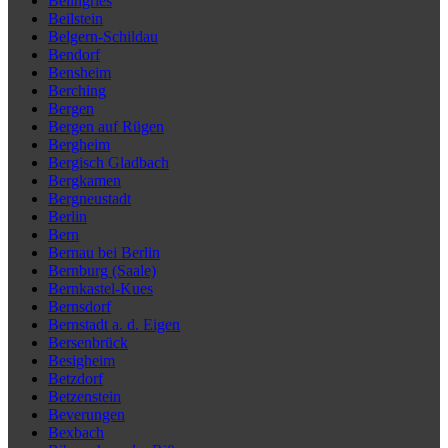
Beilngries
Beilstein
Belgern-Schildau
Bendorf
Bensheim
Berching
Bergen
Bergen auf Rügen
Bergheim
Bergisch Gladbach
Bergkamen
Bergneustadt
Berlin
Bern
Bernau bei Berlin
Bernburg (Saale)
Bernkastel-Kues
Bernsdorf
Bernstadt a. d. Eigen
Bersenbrück
Besigheim
Betzdorf
Betzenstein
Beverungen
Bexbach