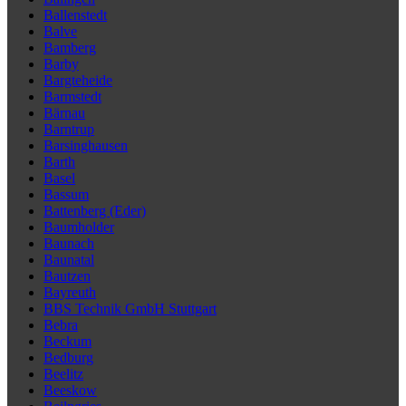
Ballenstedt
Balve
Bamberg
Barby
Bargteheide
Barmstedt
Bärnau
Barntrup
Barsinghausen
Barth
Basel
Bassum
Battenberg (Eder)
Baumholder
Baunach
Baunatal
Bautzen
Bayreuth
BBS Technik GmbH Stuttgart
Bebra
Beckum
Bedburg
Beelitz
Beeskow