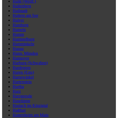
Halle (Westf.)
Hallenberg
Hallstadt
Haltern am See
Halver
Hamburg
Hameln
Hamm
Hammelburg
Hamminkeln
Hanau
Hann. Münden
Hannover
Harburg (Schwaben)
Hardegsen
Haren (Ems)
Harsewinkel
Hartenstein
Hartha
Harz
Harzgerode
Haselünne
Haslach im Kinzigtal
Haßfurt
Hattersheim am Main