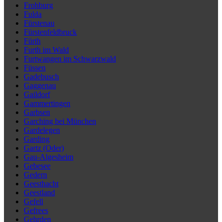
Frohburg
Fulda
Fürstenau
Fürstenfeldbruck
Fürth
Furth im Wald
Furtwangen im Schwarzwald
Füssen
Gadebusch
Gaggenau
Gaildorf
Gammertingen
Garbsen
Garching bei München
Gardelegen
Garding
Gartz (Oder)
Gau-Algesheim
Gebesee
Gedern
Geesthacht
Geestland
Gefell
Gefrees
Gehrden