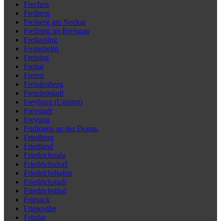
Frechen
Freiberg
Freiberg am Neckar
Freiburg im Breisgau
Freilassing
Freinsheim
Freising
Freital
Freren
Freudenberg
Freudenstadt
Freyburg (Unstrut)
Freystadt
Freyung
Fridingen an der Donau
Friedberg
Friedland
Friedrichroda
Friedrichsdorf
Friedrichshafen
Friedrichstadt
Friedrichsthal
Friesack
Friesoythe
Fritzlar