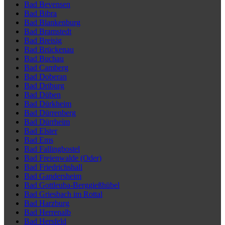
Bad Bevensen
Bad Bibra
Bad Blankenburg
Bad Bramstedt
Bad Breisig
Bad Brückenau
Bad Buchau
Bad Camberg
Bad Doberan
Bad Driburg
Bad Düben
Bad Dürkheim
Bad Dürrenberg
Bad Dürrheim
Bad Elster
Bad Ems
Bad Fallingbostel
Bad Freienwalde (Oder)
Bad Friedrichshall
Bad Gandersheim
Bad Gottleuba-Berggießhübel
Bad Griesbach im Rottal
Bad Harzburg
Bad Herrenalb
Bad Hersfeld