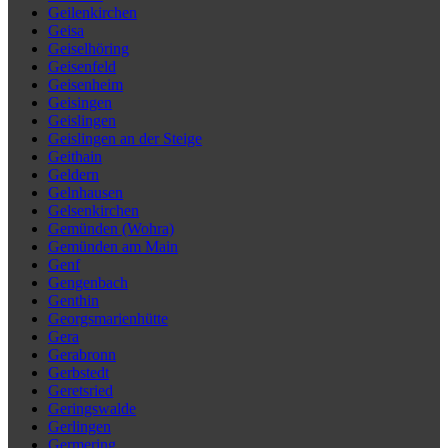
Geilenkirchen
Geisa
Geiselhöring
Geisenfeld
Geisenheim
Geisingen
Geislingen
Geislingen an der Steige
Geithain
Geldern
Gelnhausen
Gelsenkirchen
Gemünden (Wohra)
Gemünden am Main
Genf
Gengenbach
Genthin
Georgsmarienhütte
Gera
Gerabronn
Gerbstedt
Geretsried
Geringswalde
Gerlingen
Germering