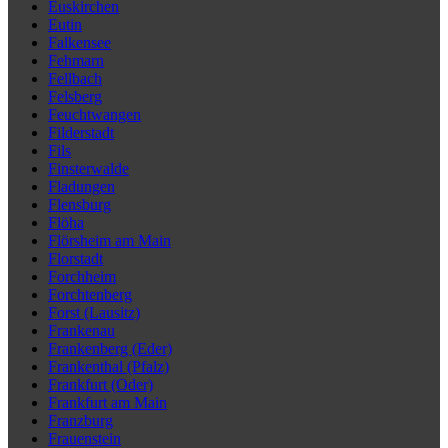
Euskirchen
Eutin
Falkensee
Fehmarn
Fellbach
Felsberg
Feuchtwangen
Filderstadt
Fils
Finsterwalde
Fladungen
Flensburg
Flöha
Flörsheim am Main
Florstadt
Forchheim
Forchtenberg
Forst (Lausitz)
Frankenau
Frankenberg (Eder)
Frankenthal (Pfalz)
Frankfurt (Oder)
Frankfurt am Main
Franzburg
Frauenstein