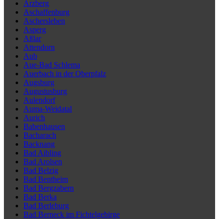
Arzberg
Aschaffenburg
Aschersleben
Asperg
Aßlar
Attendorn
Aub
Aue-Bad Schlema
Auerbach in der Oberpfalz
Augsburg
Augustusburg
Aulendorf
Auma-Weidatal
Aurich
Babenhausen
Bacharach
Backnang
Bad Aibling
Bad Arolsen
Bad Belzig
Bad Bentheim
Bad Bergzabern
Bad Berka
Bad Berleburg
Bad Berneck im Fichtelgebirge