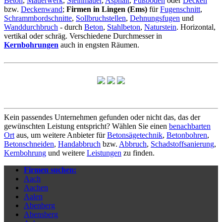
Beton
,
Mauerwerk
,
Steinmauer
,
Asphalt
,
Fußboden
oder
Decken
bzw.
Deckenwand
;
Firmen in Lingen (Ems)
für
Fugenschnitt
,
Schrammbordschnitte
,
Sollbruchstellen
,
Dehnungsfugen
und
Wanddurchbruch
- durch
Beton
,
Stahlbeton
,
Naturstein
. Horizontal,
vertikal oder schräg. Verschiedene Durchmesser in
Kernbohrungen
auch in engsten Räumen.
Kein passendes Unternehmen gefunden oder nicht das, das der
gewünschten Leistung entspricht? Wählen Sie einen
benachbarten
Ort
aus, um weitere Anbieter für
Betonsägetechnik
,
Betonbohren
,
Betonschneiden
,
Handabbruch
bzw.
Abbruch
,
Schadstoffsanierung
,
Kernbohrung
und weitere
Leistungen
zu finden.
Firmen suchen:
Aach
Aachen
Aalen
Abenberg
Abensberg