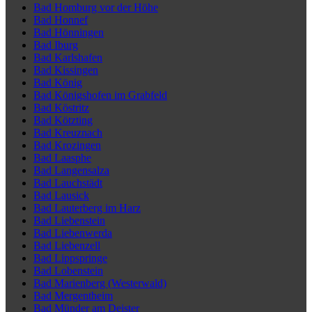
Bad Homburg vor der Höhe
Bad Honnef
Bad Hönningen
Bad Iburg
Bad Karlshafen
Bad Kissingen
Bad König
Bad Königshofen im Grabfeld
Bad Köstritz
Bad Kötzting
Bad Kreuznach
Bad Krozingen
Bad Laasphe
Bad Langensalza
Bad Lauchstädt
Bad Lausick
Bad Lauterberg im Harz
Bad Liebenstein
Bad Liebenwerda
Bad Liebenzell
Bad Lippspringe
Bad Lobenstein
Bad Marienberg (Westerwald)
Bad Mergentheim
Bad Münder am Deister