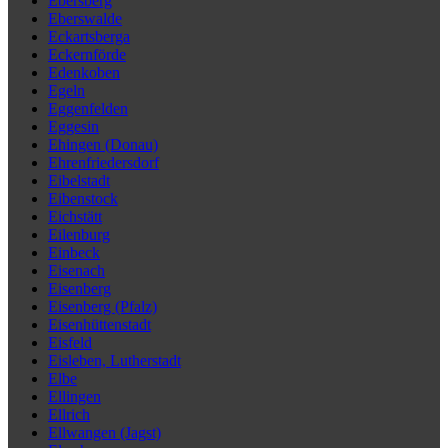
Ebersberg
Eberswalde
Eckartsberga
Eckernförde
Edenkoben
Egeln
Eggenfelden
Eggesin
Ehingen (Donau)
Ehrenfriedersdorf
Eibelstadt
Eibenstock
Eichstätt
Eilenburg
Einbeck
Eisenach
Eisenberg
Eisenberg (Pfalz)
Eisenhüttenstadt
Eisfeld
Eisleben, Lutherstadt
Elbe
Ellingen
Ellrich
Ellwangen (Jagst)