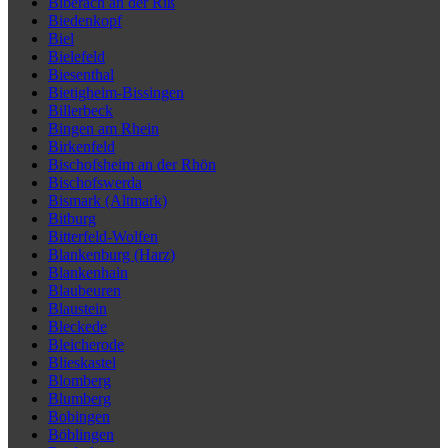
Biberach an der Riß
Biedenkopf
Biel
Bielefeld
Biesenthal
Bietigheim-Bissingen
Billerbeck
Bingen am Rhein
Birkenfeld
Bischofsheim an der Rhön
Bischofswerda
Bismark (Altmark)
Bitburg
Bitterfeld-Wolfen
Blankenburg (Harz)
Blankenhain
Blaubeuren
Blaustein
Bleckede
Bleicherode
Blieskastel
Blomberg
Blumberg
Bobingen
Böblingen