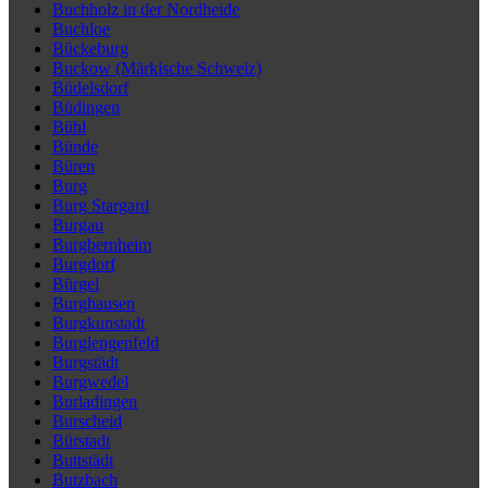
Buchholz in der Nordheide
Buchloe
Bückeburg
Buckow (Märkische Schweiz)
Büdelsdorf
Büdingen
Bühl
Bünde
Büren
Burg
Burg Stargard
Burgau
Burgbernheim
Burgdorf
Bürgel
Burghausen
Burgkunstadt
Burglengenfeld
Burgstädt
Burgwedel
Burladingen
Burscheid
Bürstadt
Buttstädt
Butzbach