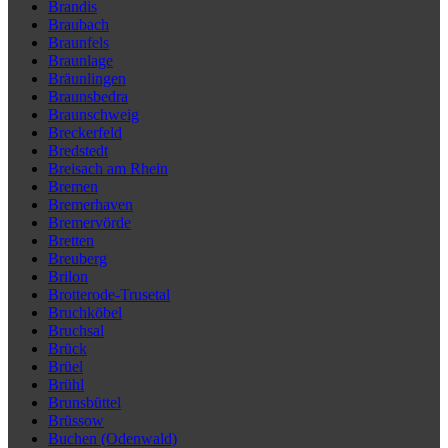
Brandis
Braubach
Braunfels
Braunlage
Bräunlingen
Braunsbedra
Braunschweig
Breckerfeld
Bredstedt
Breisach am Rhein
Bremen
Bremerhaven
Bremervörde
Bretten
Breuberg
Brilon
Brotterode-Trusetal
Bruchköbel
Bruchsal
Brück
Brüel
Brühl
Brunsbüttel
Brüssow
Buchen (Odenwald)