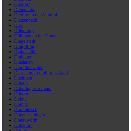
Dierdorf
Dietenheim
Dietfurt an der Altmühl
Dietzenbach
Diez
Dillenburg
Dillingen an der Donau
Dingelstädt
Dingolfing
Dinkelsbühl
Dinklage
Dinslaken
Dippoldiswalde
Dissen am Teutoburger Wald
Ditzingen
Döbeln
Doberlug-Kirchhain
Döbern
Dohna
Dömitz
Dommitzsch
Donaueschingen
Donauwörth
Donzdorf
Dorfen