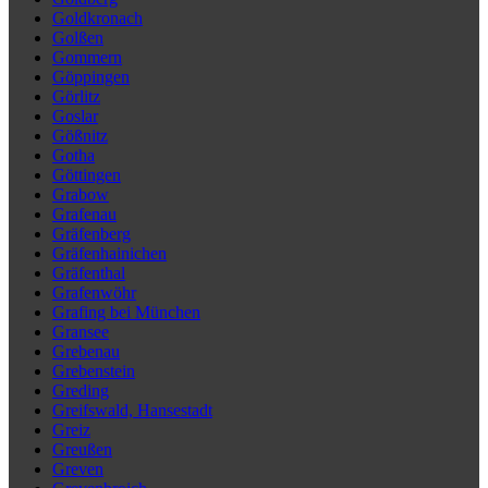
Goldkronach
Golßen
Gommern
Göppingen
Görlitz
Goslar
Gößnitz
Gotha
Göttingen
Grabow
Grafenau
Gräfenberg
Gräfenhainichen
Gräfenthal
Grafenwöhr
Grafing bei München
Gransee
Grebenau
Grebenstein
Greding
Greifswald, Hansestadt
Greiz
Greußen
Greven