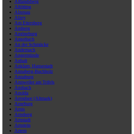
Altlandsberg
Altötting
Alzenau
Alzey
Am Ettersberg
Amberg
Amöneburg
Amorbach
An der Schmücke
Andernach
Angermünde
Anhalt
Anklam, Hansestadt
Annaberg-Buchholz
Annaburg
Annweiler am Trifels
Ansbach
Apolda
Arendsee (Altmark)
Arneburg
Arnis
Arnsberg
Arnstadt
Arnstein
Artern