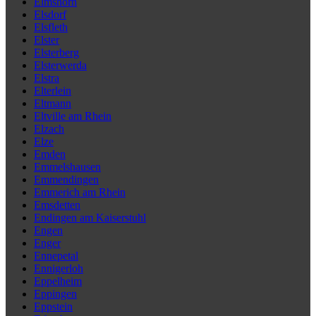
Elmshorn
Elsdorf
Elsfleth
Elster
Elsterberg
Elsterwerda
Elstra
Elterlein
Eltmann
Eltville am Rhein
Elzach
Elze
Emden
Emmelshausen
Emmendingen
Emmerich am Rhein
Emsdetten
Endingen am Kaiserstuhl
Engen
Enger
Ennepetal
Ennigerloh
Eppelheim
Eppingen
Eppstein