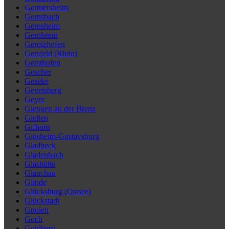
Germersheim
Gernsbach
Gernsheim
Gerolstein
Gerolzhofen
Gersfeld (Rhön)
Gersthofen
Gescher
Geseke
Gevelsberg
Geyer
Giengen an der Brenz
Gießen
Gifhorn
Ginsheim-Gustavsburg
Gladbeck
Gladenbach
Glashütte
Glauchau
Glinde
Glücksburg (Ostsee)
Glückstadt
Gnoien
Goch
Goldberg