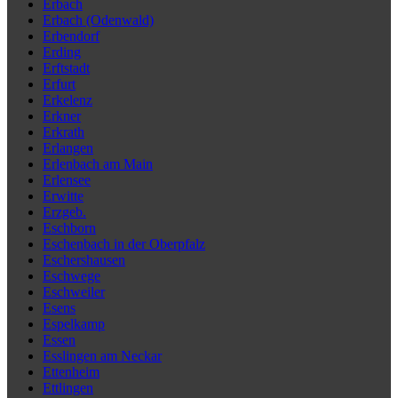
Erbach
Erbach (Odenwald)
Erbendorf
Erding
Erftstadt
Erfurt
Erkelenz
Erkner
Erkrath
Erlangen
Erlenbach am Main
Erlensee
Erwitte
Erzgeb.
Eschborn
Eschenbach in der Oberpfalz
Eschershausen
Eschwege
Eschweiler
Esens
Espelkamp
Essen
Esslingen am Neckar
Ettenheim
Ettlingen