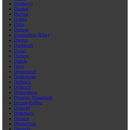
Cuxhaven
Daaden
Dachau
Dahlen
Dahn
Damme
Dannenberg (Elbe)
Dargun
Darmstadt
Dassel
Dassow
Datteln
Daun
Deggendorf
Deidesheim
Delbrück
Delitzsch
Delmenhorst
Demmin, Hansestadt
Dessau-Roßlau
Detmold
Dettelbach
Dieburg
Diemelstadt
Diepholz