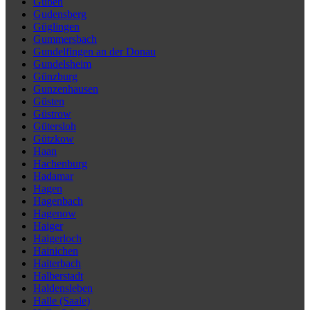
Guben
Gudensberg
Güglingen
Gummersbach
Gundelfingen an der Donau
Gundelsheim
Günzburg
Gunzenhausen
Güsten
Güstrow
Gütersloh
Gützkow
Haan
Hachenburg
Hadamar
Hagen
Hagenbach
Hagenow
Haiger
Haigerloch
Hainichen
Haiterbach
Halberstadt
Haldensleben
Halle (Saale)