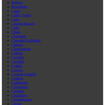
Bützow
Buxtehude
Calau
Calbe (Saale)
Calw
Castrop-Rauxel
Celle
Cham
Chemnitz
Clausthal-Zellerfeld
Clingen
Cloppenburg
Coburg
Cochem
Coesfeld
Colditz
Coswig
Coswig (Anhalt)
Cottbus
Crailsheim
Creglingen
Creußen
Creuzburg
Crimmitschau
Crivitz