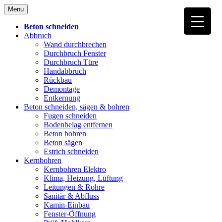
Skip
Menu
to
content
Beton schneiden
Abbruch
Wand durchbrechen
Durchbruch Fenster
Durchbruch Türe
Handabbruch
Rückbau
Demontage
Entkernung
Beton schneiden, sägen & bohren
Fugen schneiden
Bodenbelag entfernen
Beton bohren
Beton sägen
Estrich schneiden
Kernbohren
Kernbohren Elektro
Klima, Heizung, Lüftung
Leitungen & Rohre
Sanitär & Abfluss
Kamin-Einbau
Fenster-Öffnung