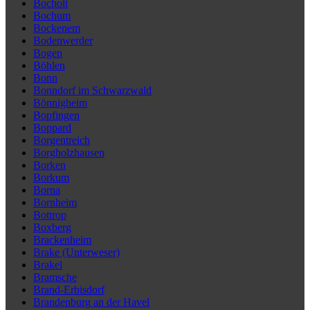
Bocholt
Bochum
Bockenem
Bodenwerder
Bogen
Böhlen
Bonn
Bonndorf im Schwarzwald
Bönnigheim
Bopfingen
Boppard
Borgentreich
Borgholzhausen
Borken
Borkum
Borna
Bornheim
Bottrop
Boxberg
Brackenheim
Brake (Unterweser)
Brakel
Bramsche
Brand-Erbisdorf
Brandenburg an der Havel