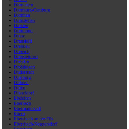
Dormagen
Dornburg-Camburg
Dornhan
Dornstetten
Dorsten
Dortmund
Dosse
Dransfeld
Drebkau
Dreieich
Drensteinfurt
Dresden
Drolshagen
Duderstadt
Duisburg
Dülmen
Düren
Düsseldorf
Ebeleben
Eberbach
Ebermannstadt
Ebern
Ebersbach an der Fils
Ebersbach-Neugersdorf