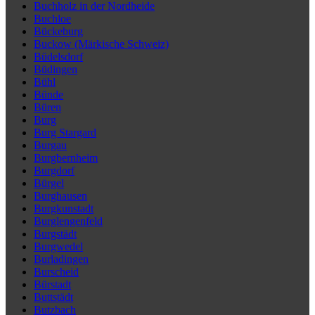
Buchholz in der Nordheide
Buchloe
Bückeburg
Buckow (Märkische Schweiz)
Büdelsdorf
Büdingen
Bühl
Bünde
Büren
Burg
Burg Stargard
Burgau
Burgbernheim
Burgdorf
Bürgel
Burghausen
Burgkunstadt
Burglengenfeld
Burgstädt
Burgwedel
Burladingen
Burscheid
Bürstadt
Buttstädt
Butzbach