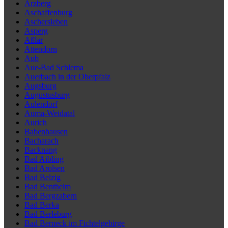
Arzberg
Aschaffenburg
Aschersleben
Asperg
Aßlar
Attendorn
Aub
Aue-Bad Schlema
Auerbach in der Oberpfalz
Augsburg
Augustusburg
Aulendorf
Auma-Weidatal
Aurich
Babenhausen
Bacharach
Backnang
Bad Aibling
Bad Arolsen
Bad Belzig
Bad Bentheim
Bad Bergzabern
Bad Berka
Bad Berleburg
Bad Berneck im Fichtelgebirge