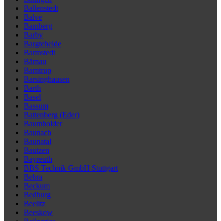
Ballenstedt
Balve
Bamberg
Barby
Bargteheide
Barmstedt
Bärnau
Barntrup
Barsinghausen
Barth
Basel
Bassum
Battenberg (Eder)
Baumholder
Baunach
Baunatal
Bautzen
Bayreuth
BBS Technik GmbH Stuttgart
Bebra
Beckum
Bedburg
Beelitz
Beeskow