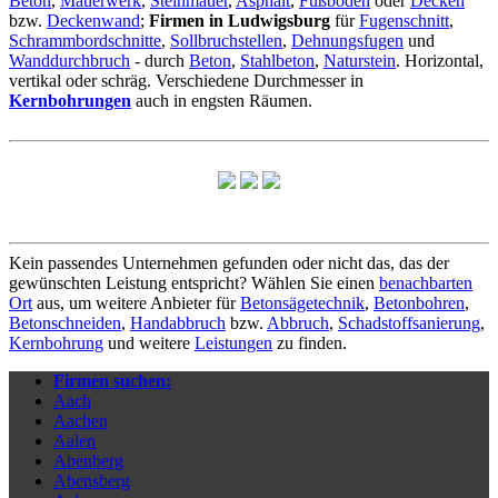
Beton
,
Mauerwerk
,
Steinmauer
,
Asphalt
,
Fußboden
oder
Decken
bzw.
Deckenwand
;
Firmen in Ludwigsburg
für
Fugenschnitt
,
Schrammbordschnitte
,
Sollbruchstellen
,
Dehnungsfugen
und
Wanddurchbruch
- durch
Beton
,
Stahlbeton
,
Naturstein
. Horizontal,
vertikal oder schräg. Verschiedene Durchmesser in
Kernbohrungen
auch in engsten Räumen.
Kein passendes Unternehmen gefunden oder nicht das, das der
gewünschten Leistung entspricht? Wählen Sie einen
benachbarten
Ort
aus, um weitere Anbieter für
Betonsägetechnik
,
Betonbohren
,
Betonschneiden
,
Handabbruch
bzw.
Abbruch
,
Schadstoffsanierung
,
Kernbohrung
und weitere
Leistungen
zu finden.
Firmen suchen:
Aach
Aachen
Aalen
Abenberg
Abensberg