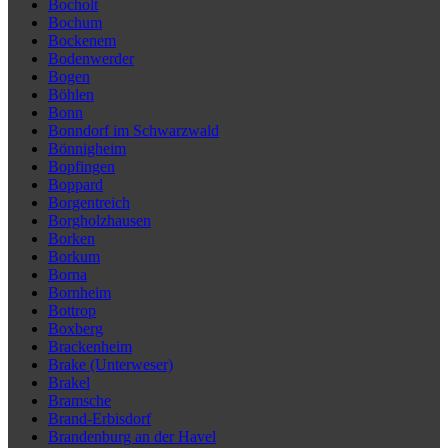
Bocholt
Bochum
Bockenem
Bodenwerder
Bogen
Böhlen
Bonn
Bonndorf im Schwarzwald
Bönnigheim
Bopfingen
Boppard
Borgentreich
Borgholzhausen
Borken
Borkum
Borna
Bornheim
Bottrop
Boxberg
Brackenheim
Brake (Unterweser)
Brakel
Bramsche
Brand-Erbisdorf
Brandenburg an der Havel