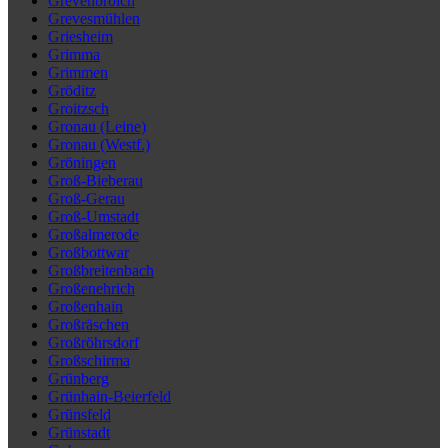
Grevenbroich
Grevesmühlen
Griesheim
Grimma
Grimmen
Gröditz
Groitzsch
Gronau (Leine)
Gronau (Westf.)
Gröningen
Groß-Bieberau
Groß-Gerau
Groß-Umstadt
Großalmerode
Großbottwar
Großbreitenbach
Großenehrich
Großenhain
Großräschen
Großröhrsdorf
Großschirma
Grünberg
Grünhain-Beierfeld
Grünsfeld
Grünstadt