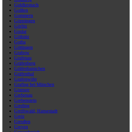
Goldkronach
Golßen
Gommern
Göppingen
Görlitz
Goslar
Gößnitz
Gotha
Göttingen
Grabow
Grafenau
Gräfenberg
Gräfenhainichen
Gräfenthal
Grafenwöhr
Grafing bei München
Gransee
Grebenau
Grebenstein
Greding
Greifswald, Hansestadt
Greiz
Greußen
Greven