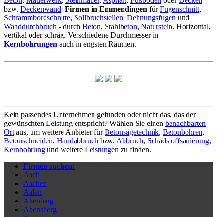
Beton
,
Mauerwerk
,
Steinmauer
,
Asphalt
,
Fußboden
oder
Decken
bzw.
Deckenwand
;
Firmen in Emmendingen
für
Fugenschnitt
,
Schrammbordschnitte
,
Sollbruchstellen
,
Dehnungsfugen
und
Wanddurchbruch
- durch
Beton
,
Stahlbeton
,
Naturstein
. Horizontal,
vertikal oder schräg. Verschiedene Durchmesser in
Kernbohrungen
auch in engsten Räumen.
Kein passendes Unternehmen gefunden oder nicht das, das der
gewünschten Leistung entspricht? Wählen Sie einen
benachbarten
Ort
aus, um weitere Anbieter für
Betonsägetechnik
,
Betonbohren
,
Betonschneiden
,
Handabbruch
bzw.
Abbruch
,
Schadstoffsanierung
,
Kernbohrung
und weitere
Leistungen
zu finden.
Firmen suchen:
Aach
Aachen
Aalen
Abenberg
Abensberg