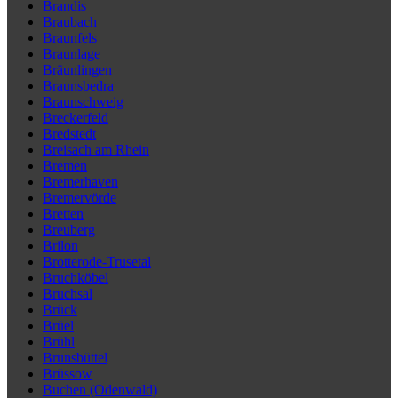
Brandis
Braubach
Braunfels
Braunlage
Bräunlingen
Braunsbedra
Braunschweig
Breckerfeld
Bredstedt
Breisach am Rhein
Bremen
Bremerhaven
Bremervörde
Bretten
Breuberg
Brilon
Brotterode-Trusetal
Bruchköbel
Bruchsal
Brück
Brüel
Brühl
Brunsbüttel
Brüssow
Buchen (Odenwald)