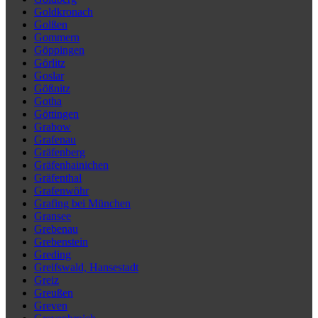
Goldkronach
Golßen
Gommern
Göppingen
Görlitz
Goslar
Gößnitz
Gotha
Göttingen
Grabow
Grafenau
Gräfenberg
Gräfenhainichen
Gräfenthal
Grafenwöhr
Grafing bei München
Gransee
Grebenau
Grebenstein
Greding
Greifswald, Hansestadt
Greiz
Greußen
Greven