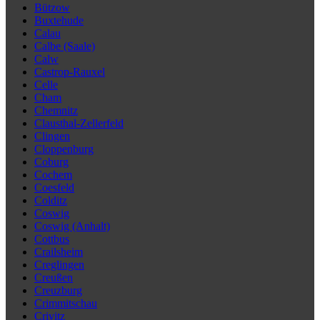
Bützow
Buxtehude
Calau
Calbe (Saale)
Calw
Castrop-Rauxel
Celle
Cham
Chemnitz
Clausthal-Zellerfeld
Clingen
Cloppenburg
Coburg
Cochem
Coesfeld
Colditz
Coswig
Coswig (Anhalt)
Cottbus
Crailsheim
Creglingen
Creußen
Creuzburg
Crimmitschau
Crivitz