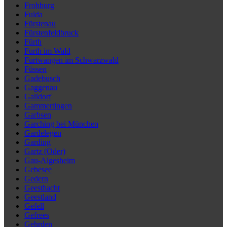
Frohburg
Fulda
Fürstenau
Fürstenfeldbruck
Fürth
Furth im Wald
Furtwangen im Schwarzwald
Füssen
Gadebusch
Gaggenau
Gaildorf
Gammertingen
Garbsen
Garching bei München
Gardelegen
Garding
Gartz (Oder)
Gau-Algesheim
Gebesee
Gedern
Geesthacht
Geestland
Gefell
Gefrees
Gehrden