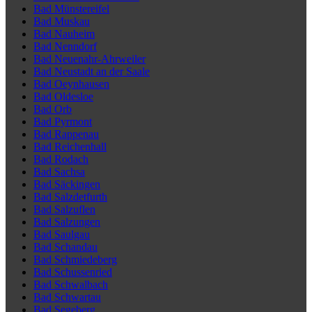
Bad Münstereifel
Bad Muskau
Bad Nauheim
Bad Nenndorf
Bad Neuenahr-Ahrweiler
Bad Neustadt an der Saale
Bad Oeynhausen
Bad Oldesloe
Bad Orb
Bad Pyrmont
Bad Rappenau
Bad Reichenhall
Bad Rodach
Bad Sachsa
Bad Säckingen
Bad Salzdetfurth
Bad Salzuflen
Bad Salzungen
Bad Saulgau
Bad Schandau
Bad Schmiedeberg
Bad Schussenried
Bad Schwalbach
Bad Schwartau
Bad Segeberg