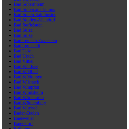
Bad Sobernheim
Bad Soden am Taunus
Bad Soden-Salmünster
Bad Sooden-Allendorf
Bad Staffelstein
Bad Sulza
Bad Sülze
Bad Teinach-Zavelstein
Bad Tennstedt
Bad Tölz
Bad Urach
Bad Vilbel
Bad Waldsee
Bad Wildbad
Bad Wildungen
Bad Wilsnack
Bad Wimpfen
Bad Windsheim
Bad Wörishofen
Bad Wünnenberg
Bad Wurzach
Baden-Baden
Baesweiler
Baiersdorf
Balingen