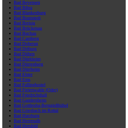
Bad Bevensen
Bad Bibra
Bad Blankenburg
Bad Bramstedt
Bad Breisig
Bad Brückenau
Bad Buchau
Bad Camberg
Bad Doberan
Bad Driburg
Bad Düben
Bad Dürkheim
Bad Dürrenberg
Bad Dürrheim
Bad Elster
Bad Ems
Bad Fallingbostel
Bad Freienwalde (Oder)
Bad Friedrichshall
Bad Gandersheim
Bad Gottleuba-Berggießhübel
Bad Griesbach im Rottal
Bad Harzburg
Bad Herrenalb
Bad Hersfeld