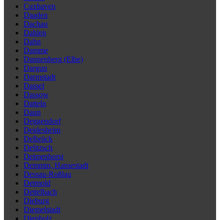
Cuxhaven
Daaden
Dachau
Dahlen
Dahn
Damme
Dannenberg (Elbe)
Dargun
Darmstadt
Dassel
Dassow
Datteln
Daun
Deggendorf
Deidesheim
Delbrück
Delitzsch
Delmenhorst
Demmin, Hansestadt
Dessau-Roßlau
Detmold
Dettelbach
Dieburg
Diemelstadt
Diepholz