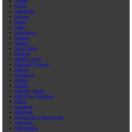
Achern
Achim
Adelsheim
Adenau
Ahaus
Ahlen
Ahrensburg
Aichach
Aichtal
Aken (Elbe)
Albstadt
Alfeld (Leine)
Allendorf (Lumda)
Allstedt
Alpirsbach
Alsdorf
Alsfeld
Alsleben (Saale)
Altdorf bei Nürnberg
Altena
Altenberg
Altenburg
Altenkirchen (Westerwald)
Altensteig
Altentreptow