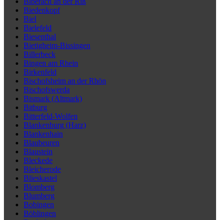
Biberach an der Riß
Biedenkopf
Biel
Bielefeld
Biesenthal
Bietigheim-Bissingen
Billerbeck
Bingen am Rhein
Birkenfeld
Bischofsheim an der Rhön
Bischofswerda
Bismark (Altmark)
Bitburg
Bitterfeld-Wolfen
Blankenburg (Harz)
Blankenhain
Blaubeuren
Blaustein
Bleckede
Bleicherode
Blieskastel
Blomberg
Blumberg
Bobingen
Böblingen