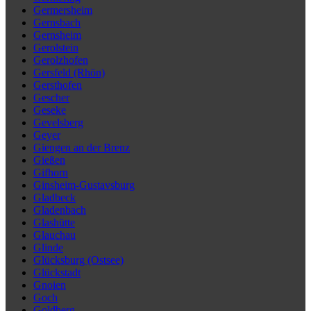
Germersheim
Gernsbach
Gernsheim
Gerolstein
Gerolzhofen
Gersfeld (Rhön)
Gersthofen
Gescher
Geseke
Gevelsberg
Geyer
Giengen an der Brenz
Gießen
Gifhorn
Ginsheim-Gustavsburg
Gladbeck
Gladenbach
Glashütte
Glauchau
Glinde
Glücksburg (Ostsee)
Glückstadt
Gnoien
Goch
Goldberg