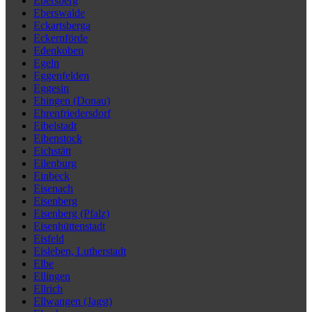
Ebersberg
Eberswalde
Eckartsberga
Eckernförde
Edenkoben
Egeln
Eggenfelden
Eggesin
Ehingen (Donau)
Ehrenfriedersdorf
Eibelstadt
Eibenstock
Eichstätt
Eilenburg
Einbeck
Eisenach
Eisenberg
Eisenberg (Pfalz)
Eisenhüttenstadt
Eisfeld
Eisleben, Lutherstadt
Elbe
Ellingen
Ellrich
Ellwangen (Jagst)