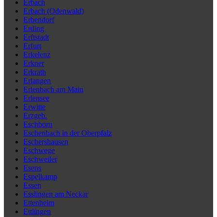
Erbach
Erbach (Odenwald)
Erbendorf
Erding
Erftstadt
Erfurt
Erkelenz
Erkner
Erkrath
Erlangen
Erlenbach am Main
Erlensee
Erwitte
Erzgeb.
Eschborn
Eschenbach in der Oberpfalz
Eschershausen
Eschwege
Eschweiler
Esens
Espelkamp
Essen
Esslingen am Neckar
Ettenheim
Ettlingen