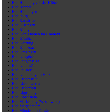
Bad Homburg vor der Höhe
Bad Honnef
Bad Hönningen
Bad Iburg
Bad Karlshafen
Bad Kissingen
Bad König
Bad Königshofen im Grabfeld
Bad Köstritz
Bad Kötzting
Bad Kreuznach
Bad Krozingen
Bad Laasphe
Bad Langensalza
Bad Lauchstädt
Bad Lausick
Bad Lauterberg im Harz
Bad Liebenstein
Bad Liebenwerda
Bad Liebenzell
Bad Lippspringe
Bad Lobenstein
Bad Marienberg (Westerwald)
Bad Mergentheim
Bad Münder am Deister