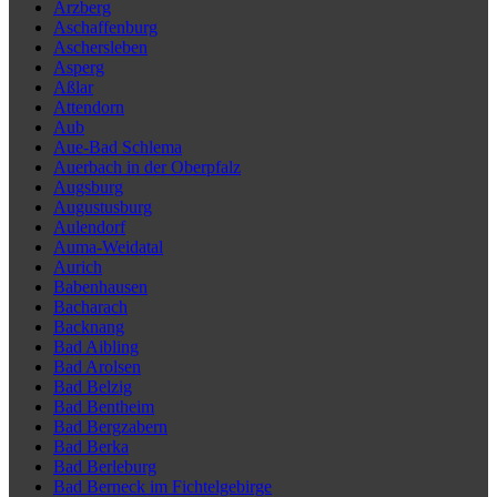
Arzberg
Aschaffenburg
Aschersleben
Asperg
Aßlar
Attendorn
Aub
Aue-Bad Schlema
Auerbach in der Oberpfalz
Augsburg
Augustusburg
Aulendorf
Auma-Weidatal
Aurich
Babenhausen
Bacharach
Backnang
Bad Aibling
Bad Arolsen
Bad Belzig
Bad Bentheim
Bad Bergzabern
Bad Berka
Bad Berleburg
Bad Berneck im Fichtelgebirge