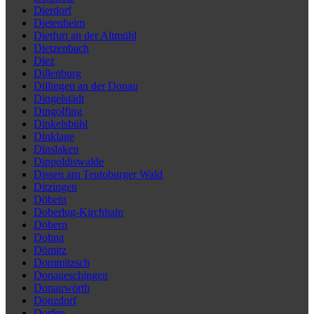
Dierdorf
Dietenheim
Dietfurt an der Altmühl
Dietzenbach
Diez
Dillenburg
Dillingen an der Donau
Dingelstädt
Dingolfing
Dinkelsbühl
Dinklage
Dinslaken
Dippoldiswalde
Dissen am Teutoburger Wald
Ditzingen
Döbeln
Doberlug-Kirchhain
Döbern
Dohna
Dömitz
Dommitzsch
Donaueschingen
Donauwörth
Donzdorf
Dorfen