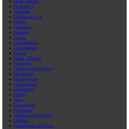
Halle (Westf.)
Hallenberg
Hallstadt
Haltern am See
Halver
Hamburg
Hameln
Hamm
Hammelburg
Hamminkeln
Hanau
Hann. Münden
Hannover
Harburg (Schwaben)
Hardegsen
Haren (Ems)
Harsewinkel
Hartenstein
Hartha
Harz
Harzgerode
Haselünne
Haslach im Kinzigtal
Haßfurt
Hattersheim am Main