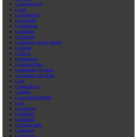
Geilenkirchen
Geisa
Geiselhöring
Geisenfeld
Geisenheim
Geisingen
Geislingen
Geislingen an der Steige
Geithain
Geldern
Gelnhausen
Gelsenkirchen
Gemünden (Wohra)
Gemünden am Main
Genf
Gengenbach
Genthin
Georgsmarienhütte
Gera
Gerabronn
Gerbstedt
Geretsried
Geringswalde
Gerlingen
Germering