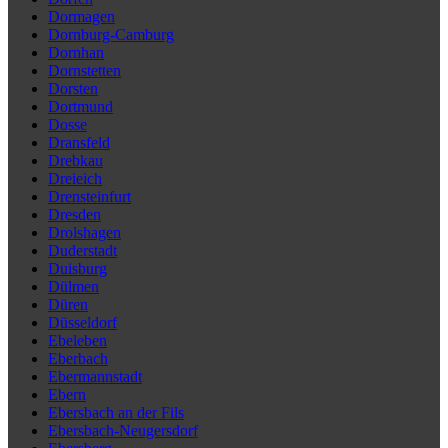
Dormagen
Dornburg-Camburg
Dornhan
Dornstetten
Dorsten
Dortmund
Dosse
Dransfeld
Drebkau
Dreieich
Drensteinfurt
Dresden
Drolshagen
Duderstadt
Duisburg
Dülmen
Düren
Düsseldorf
Ebeleben
Eberbach
Ebermannstadt
Ebern
Ebersbach an der Fils
Ebersbach-Neugersdorf