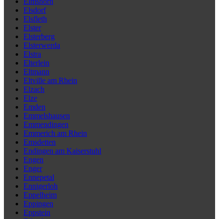
Elmshorn
Elsdorf
Elsfleth
Elster
Elsterberg
Elsterwerda
Elstra
Elterlein
Eltmann
Eltville am Rhein
Elzach
Elze
Emden
Emmelshausen
Emmendingen
Emmerich am Rhein
Emsdetten
Endingen am Kaiserstuhl
Engen
Enger
Ennepetal
Ennigerloh
Eppelheim
Eppingen
Eppstein