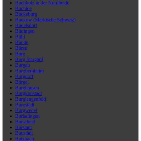
Buchholz in der Nordheide
Buchloe
Bückeburg
Buckow (Märkische Schweiz)
Büdelsdorf
Büdingen
Bühl
Bünde
Büren
Burg
Burg Stargard
Burgau
Burgbernheim
Burgdorf
Bürgel
Burghausen
Burgkunstadt
Burglengenfeld
Burgstädt
Burgwedel
Burladingen
Burscheid
Bürstadt
Buttstädt
Butzbach