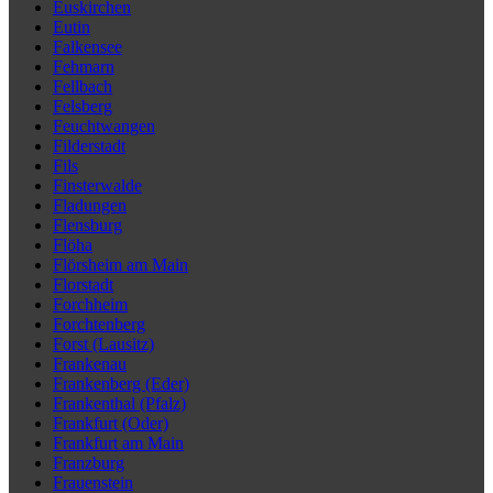
Euskirchen
Eutin
Falkensee
Fehmarn
Fellbach
Felsberg
Feuchtwangen
Filderstadt
Fils
Finsterwalde
Fladungen
Flensburg
Flöha
Flörsheim am Main
Florstadt
Forchheim
Forchtenberg
Forst (Lausitz)
Frankenau
Frankenberg (Eder)
Frankenthal (Pfalz)
Frankfurt (Oder)
Frankfurt am Main
Franzburg
Frauenstein