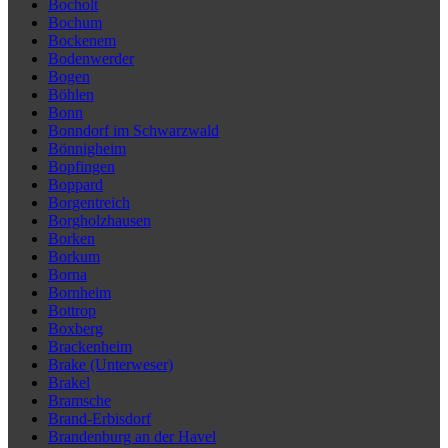
Bocholt
Bochum
Bockenem
Bodenwerder
Bogen
Böhlen
Bonn
Bonndorf im Schwarzwald
Bönnigheim
Bopfingen
Boppard
Borgentreich
Borgholzhausen
Borken
Borkum
Borna
Bornheim
Bottrop
Boxberg
Brackenheim
Brake (Unterweser)
Brakel
Bramsche
Brand-Erbisdorf
Brandenburg an der Havel