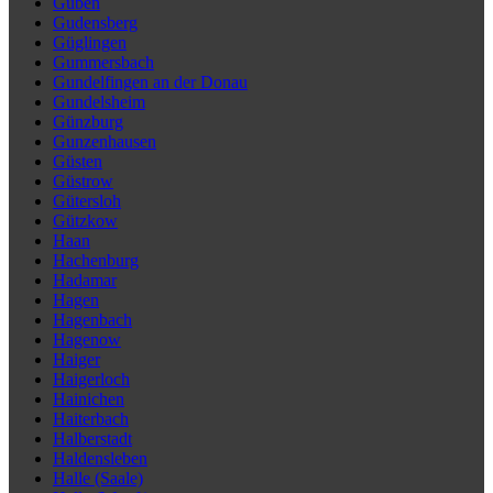
Guben
Gudensberg
Güglingen
Gummersbach
Gundelfingen an der Donau
Gundelsheim
Günzburg
Gunzenhausen
Güsten
Güstrow
Gütersloh
Gützkow
Haan
Hachenburg
Hadamar
Hagen
Hagenbach
Hagenow
Haiger
Haigerloch
Hainichen
Haiterbach
Halberstadt
Haldensleben
Halle (Saale)