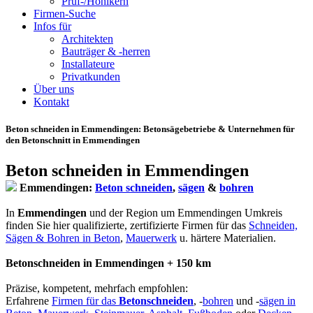
Prüf-/Hohlkern
Firmen-Suche
Infos für
Architekten
Bauträger & -herren
Installateure
Privatkunden
Über uns
Kontakt
Beton schneiden in Emmendingen
: Betonsägebetriebe & Unternehmen für
den Betonschnitt in Emmendingen
Beton schneiden in Emmendingen
Emmendingen:
Beton schneiden
,
sägen
&
bohren
In
Emmendingen
und der Region um Emmendingen Umkreis
finden Sie hier qualifizierte, zertifizierte Firmen für das
Schneiden,
Sägen & Bohren in Beton
,
Mauerwerk
u. härtere Materialien.
Betonschneiden in Emmendingen + 150 km
Präzise, kompetent, mehrfach empfohlen:
Erfahrene
Firmen für das
Betonschneiden
, -
bohren
und -
sägen in