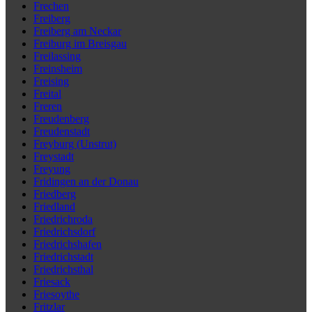
Frechen
Freiberg
Freiberg am Neckar
Freiburg im Breisgau
Freilassing
Freinsheim
Freising
Freital
Freren
Freudenberg
Freudenstadt
Freyburg (Unstrut)
Freystadt
Freyung
Fridingen an der Donau
Friedberg
Friedland
Friedrichroda
Friedrichsdorf
Friedrichshafen
Friedrichstadt
Friedrichsthal
Friesack
Friesoythe
Fritzlar