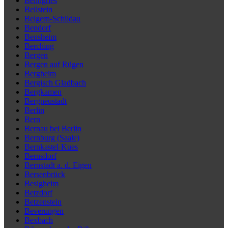
Beilngries
Beilstein
Belgern-Schildau
Bendorf
Bensheim
Berching
Bergen
Bergen auf Rügen
Bergheim
Bergisch Gladbach
Bergkamen
Bergneustadt
Berlin
Bern
Bernau bei Berlin
Bernburg (Saale)
Bernkastel-Kues
Bernsdorf
Bernstadt a. d. Eigen
Bersenbrück
Besigheim
Betzdorf
Betzenstein
Beverungen
Bexbach