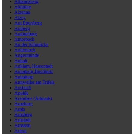
Altlandsberg
Altötting
Alzenau
Alzey
Am Ettersberg
Amberg
Amöneburg
Amorbach
An der Schmücke
Andernach
Angermünde
Anhalt
Anklam, Hansestadt
Annaberg-Buchholz
Annaburg
Annweiler am Trifels
Ansbach
Apolda
Arendsee (Altmark)
Arneburg
Arnis
Arnsberg
Arnstadt
Arnstein
Artern