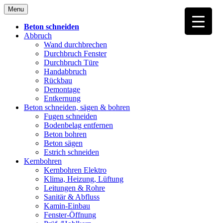
Skip
Menu
to
content
Beton schneiden
Abbruch
Wand durchbrechen
Durchbruch Fenster
Durchbruch Türe
Handabbruch
Rückbau
Demontage
Entkernung
Beton schneiden, sägen & bohren
Fugen schneiden
Bodenbelag entfernen
Beton bohren
Beton sägen
Estrich schneiden
Kernbohren
Kernbohren Elektro
Klima, Heizung, Lüftung
Leitungen & Rohre
Sanitär & Abfluss
Kamin-Einbau
Fenster-Öffnung