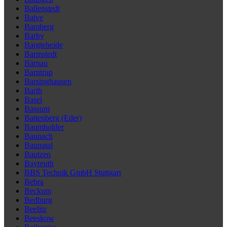
Ballenstedt
Balve
Bamberg
Barby
Bargteheide
Barmstedt
Bärnau
Barntrup
Barsinghausen
Barth
Basel
Bassum
Battenberg (Eder)
Baumholder
Baunach
Baunatal
Bautzen
Bayreuth
BBS Technik GmbH Stuttgart
Bebra
Beckum
Bedburg
Beelitz
Beeskow