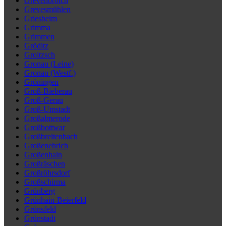
Grevenbroich
Grevesmühlen
Griesheim
Grimma
Grimmen
Gröditz
Groitzsch
Gronau (Leine)
Gronau (Westf.)
Gröningen
Groß-Bieberau
Groß-Gerau
Groß-Umstadt
Großalmerode
Großbottwar
Großbreitenbach
Großenehrich
Großenhain
Großräschen
Großröhrsdorf
Großschirma
Grünberg
Grünhain-Beierfeld
Grünsfeld
Grünstadt