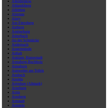
Altentreptow
Altlandsberg
Altötting
Alzenau
Alzey
Am Ettersberg
Amberg
Amöneburg
Amorbach
An der Schmücke
Andernach
Angermünde
Anhalt
Anklam, Hansestadt
Annaberg-Buchholz
Annaburg
Annweiler am Trifels
Ansbach
Apolda
Arendsee (Altmark)
Arneburg
Arnis
Arnsberg
Arnstadt
Arnstein