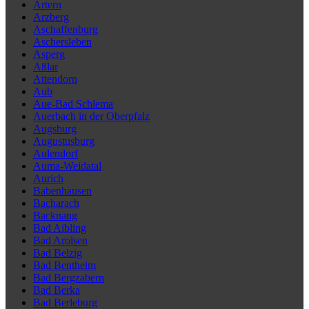
Artern
Arzberg
Aschaffenburg
Aschersleben
Asperg
Aßlar
Attendorn
Aub
Aue-Bad Schlema
Auerbach in der Oberpfalz
Augsburg
Augustusburg
Aulendorf
Auma-Weidatal
Aurich
Babenhausen
Bacharach
Backnang
Bad Aibling
Bad Arolsen
Bad Belzig
Bad Bentheim
Bad Bergzabern
Bad Berka
Bad Berleburg