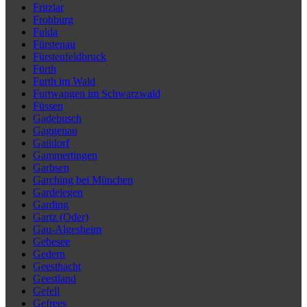
Fritzlar
Frohburg
Fulda
Fürstenau
Fürstenfeldbruck
Fürth
Furth im Wald
Furtwangen im Schwarzwald
Füssen
Gadebusch
Gaggenau
Gaildorf
Gammertingen
Garbsen
Garching bei München
Gardelegen
Garding
Gartz (Oder)
Gau-Algesheim
Gebesee
Gedern
Geesthacht
Geestland
Gefell
Gefrees