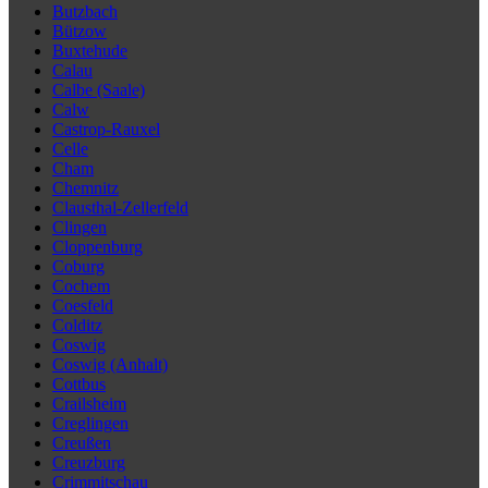
Butzbach
Bützow
Buxtehude
Calau
Calbe (Saale)
Calw
Castrop-Rauxel
Celle
Cham
Chemnitz
Clausthal-Zellerfeld
Clingen
Cloppenburg
Coburg
Cochem
Coesfeld
Colditz
Coswig
Coswig (Anhalt)
Cottbus
Crailsheim
Creglingen
Creußen
Creuzburg
Crimmitschau