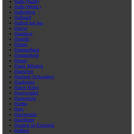
Halle (Saale)
Halle (Westf.)
Hallenberg
Hallstadt
Haltern am See
Halver
Hamburg
Hameln
Hamm
Hammelburg
Hamminkeln
Hanau
Hann. Münden
Hannover
Harburg (Schwaben)
Hardegsen
Haren (Ems)
Harsewinkel
Hartenstein
Hartha
Harz
Harzgerode
Haselünne
Haslach im Kinzigtal
Haßfurt