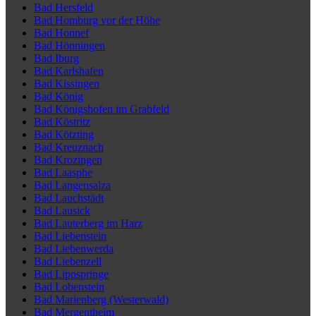
Bad Hersfeld
Bad Homburg vor der Höhe
Bad Honnef
Bad Hönningen
Bad Iburg
Bad Karlshafen
Bad Kissingen
Bad König
Bad Königshofen im Grabfeld
Bad Köstritz
Bad Kötzting
Bad Kreuznach
Bad Krozingen
Bad Laasphe
Bad Langensalza
Bad Lauchstädt
Bad Lausick
Bad Lauterberg im Harz
Bad Liebenstein
Bad Liebenwerda
Bad Liebenzell
Bad Lippspringe
Bad Lobenstein
Bad Marienberg (Westerwald)
Bad Mergentheim