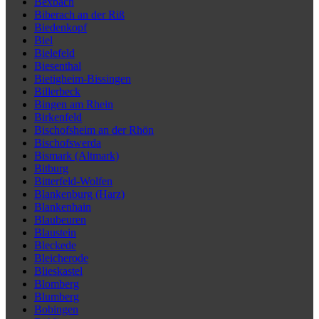
Bexbach
Biberach an der Riß
Biedenkopf
Biel
Bielefeld
Biesenthal
Bietigheim-Bissingen
Billerbeck
Bingen am Rhein
Birkenfeld
Bischofsheim an der Rhön
Bischofswerda
Bismark (Altmark)
Bitburg
Bitterfeld-Wolfen
Blankenburg (Harz)
Blankenhain
Blaubeuren
Blaustein
Bleckede
Bleicherode
Blieskastel
Blomberg
Blumberg
Bobingen