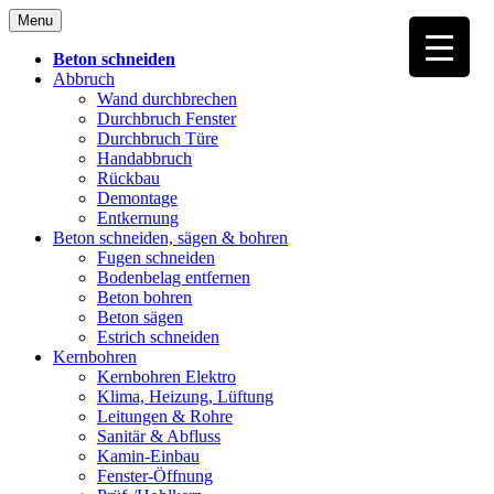
Skip
Menu
to
content
Beton schneiden
Abbruch
Wand durchbrechen
Durchbruch Fenster
Durchbruch Türe
Handabbruch
Rückbau
Demontage
Entkernung
Beton schneiden, sägen & bohren
Fugen schneiden
Bodenbelag entfernen
Beton bohren
Beton sägen
Estrich schneiden
Kernbohren
Kernbohren Elektro
Klima, Heizung, Lüftung
Leitungen & Rohre
Sanitär & Abfluss
Kamin-Einbau
Fenster-Öffnung