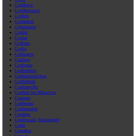
Goldberg
Goldkronach
Golßen
Gommern
Göppingen
Görlitz
Goslar
Gößnitz
Gotha
Göttingen
Grabow
Grafenau
Gräfenberg
Gräfenhainichen
Gräfenthal
Grafenwöhr
Grafing bei München
Gransee
Grebenau
Grebenstein
Greding
Greifswald, Hansestadt
Greiz
Greußen