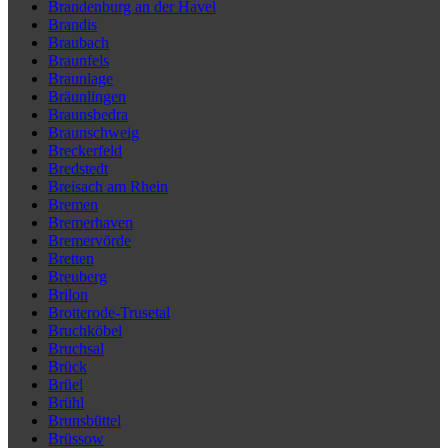
Brandenburg an der Havel
Brandis
Braubach
Braunfels
Braunlage
Bräunlingen
Braunsbedra
Braunschweig
Breckerfeld
Bredstedt
Breisach am Rhein
Bremen
Bremerhaven
Bremervörde
Bretten
Breuberg
Brilon
Brotterode-Trusetal
Bruchköbel
Bruchsal
Brück
Brüel
Brühl
Brunsbüttel
Brüssow