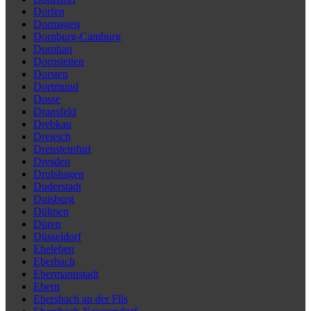
Dorfen
Dormagen
Dornburg-Camburg
Dornhan
Dornstetten
Dorsten
Dortmund
Dosse
Dransfeld
Drebkau
Dreieich
Drensteinfurt
Dresden
Drolshagen
Duderstadt
Duisburg
Dülmen
Düren
Düsseldorf
Ebeleben
Eberbach
Ebermannstadt
Ebern
Ebersbach an der Fils