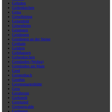
Gehrden
Geilenkirchen
Geisa
Geiselhöring
Geisenfeld
Geisenheim
Geisingen
Geislingen
Geislingen an der Steige
Geithain
Geldern
Gelnhausen
Gelsenkirchen
Gemünden (Wohra)
Gemünden am Main
Genf
Gengenbach
Genthin
Georgsmarienhütte
Gera
Gerabronn
Gerbstedt
Geretsried
Geringswalde
Gerlingen