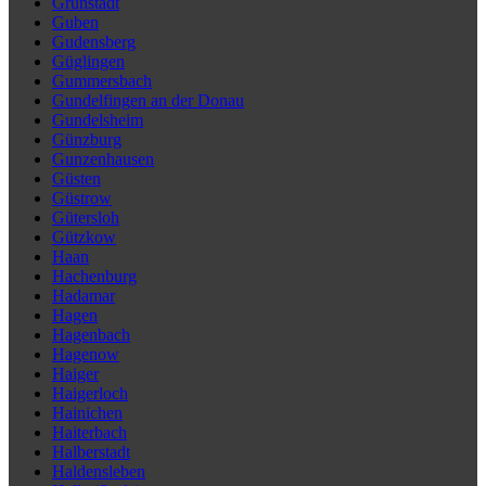
Grünstadt
Guben
Gudensberg
Güglingen
Gummersbach
Gundelfingen an der Donau
Gundelsheim
Günzburg
Gunzenhausen
Güsten
Güstrow
Gütersloh
Gützkow
Haan
Hachenburg
Hadamar
Hagen
Hagenbach
Hagenow
Haiger
Haigerloch
Hainichen
Haiterbach
Halberstadt
Haldensleben