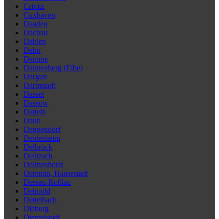
Crivitz
Cuxhaven
Daaden
Dachau
Dahlen
Dahn
Damme
Dannenberg (Elbe)
Dargun
Darmstadt
Dassel
Dassow
Datteln
Daun
Deggendorf
Deidesheim
Delbrück
Delitzsch
Delmenhorst
Demmin, Hansestadt
Dessau-Roßlau
Detmold
Dettelbach
Dieburg
Diemelstadt