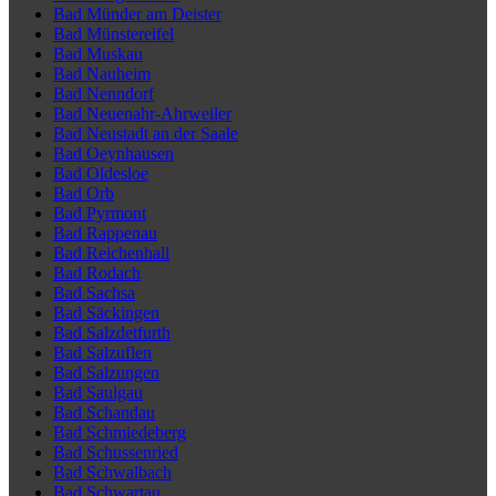
Bad Münder am Deister
Bad Münstereifel
Bad Muskau
Bad Nauheim
Bad Nenndorf
Bad Neuenahr-Ahrweiler
Bad Neustadt an der Saale
Bad Oeynhausen
Bad Oldesloe
Bad Orb
Bad Pyrmont
Bad Rappenau
Bad Reichenhall
Bad Rodach
Bad Sachsa
Bad Säckingen
Bad Salzdetfurth
Bad Salzuflen
Bad Salzungen
Bad Saulgau
Bad Schandau
Bad Schmiedeberg
Bad Schussenried
Bad Schwalbach
Bad Schwartau