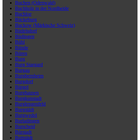
Buchen (Odenwald)
Buchholz in der Nordheide
Buchloe
Bückeburg
Buckow (Märkische Schweiz)
Büdelsdorf
Büdingen
Bühl
Bünde
Büren
Burg
Burg Stargard
Burgau
Burgbernheim
Burgdorf
Bürgel
Burghausen
Burgkunstadt
Burglengenfeld
Burgstädt
Burgwedel
Burladingen
Burscheid
Bürstadt
Buttstädt