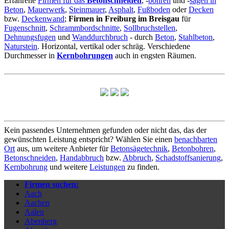
Erfahrene
Firmen für das
Betonschneiden
, -
bohren
und -
sägen in
Beton
,
Mauerwerk
,
Steinmauer
,
Asphalt
,
Fußboden
oder
Decken
bzw.
Deckenwand
;
Firmen in Freiburg im Breisgau
für
Fugenschnitt
,
Schrammbordschnitte
,
Sollbruchstellen
,
Dehnungsfugen
und
Wanddurchbruch
- durch
Beton
,
Stahlbeton
,
Naturstein
. Horizontal, vertikal oder schräg. Verschiedene
Durchmesser in
Kernbohrungen
auch in engsten Räumen.
Kein passendes Unternehmen gefunden oder nicht das, das der
gewünschten Leistung entspricht? Wählen Sie einen
benachbarten
Ort
aus, um weitere Anbieter für
Betonsägetechnik
,
Betonbohren
,
Betonschneiden
,
Handabbruch
bzw.
Abbruch
,
Schadstoffsanierung
,
Kernbohrung
und weitere
Leistungen
zu finden.
Firmen suchen:
Aach
Aachen
Aalen
Abenberg