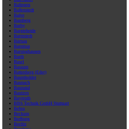
Balingen
Ballenstedt
Balve
Bamberg
Barby
Bargteheide
Barmstedt
Bärnau
Barntrup
Barsinghausen
Barth
Basel
Bassum
Battenberg (Eder)
Baumholder
Baunach
Baunatal
Bautzen
Bayreuth
BBS Technik GmbH Stuttgart
Bebra
Beckum
Bedburg
Beelitz