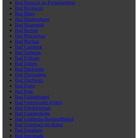
Bad Berneck im Fichtelgebirge
Bad Bevensen
Bad Bibra
Bad Blankenburg
Bad Bramstedt
Bad Breisig
Bad Brückenau
Bad Buchau
Bad Camberg
Bad Doberan
Bad Driburg
Bad Düben
Bad Dürkheim
Bad Dürrenberg
Bad Dürrheim
Bad Elster
Bad Ems
Bad Fallingbostel
Bad Freienwalde (Oder)
Bad Friedrichshall
Bad Gandersheim
Bad Gottleuba-Berggießhübel
Bad Griesbach im Rottal
Bad Harzburg
Bad Herrenalb