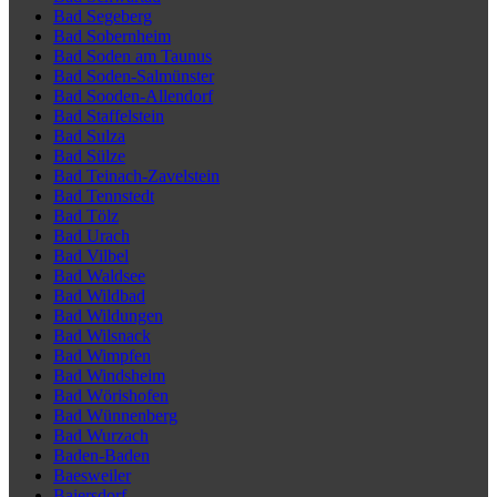
Bad Segeberg
Bad Sobernheim
Bad Soden am Taunus
Bad Soden-Salmünster
Bad Sooden-Allendorf
Bad Staffelstein
Bad Sulza
Bad Sülze
Bad Teinach-Zavelstein
Bad Tennstedt
Bad Tölz
Bad Urach
Bad Vilbel
Bad Waldsee
Bad Wildbad
Bad Wildungen
Bad Wilsnack
Bad Wimpfen
Bad Windsheim
Bad Wörishofen
Bad Wünnenberg
Bad Wurzach
Baden-Baden
Baesweiler
Baiersdorf