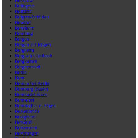
Beeskow
Beilngries
Beilstein
Belgern-Schildau
Bendorf
Bensheim
Berching
Bergen
Bergen auf Rügen
Bergheim
Bergisch Gladbach
Bergkamen
Bergneustadt
Berlin
Bern
Bernau bei Berlin
Bernburg (Saale)
Bernkastel-Kues
Bernsdorf
Bernstadt a. d. Eigen
Bersenbrück
Besigheim
Betzdorf
Betzenstein
Beverungen