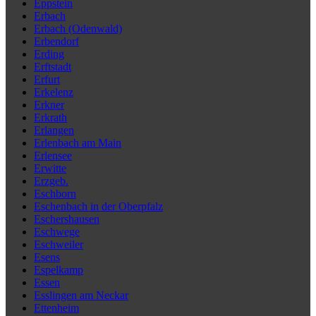
Eppstein
Erbach
Erbach (Odenwald)
Erbendorf
Erding
Erftstadt
Erfurt
Erkelenz
Erkner
Erkrath
Erlangen
Erlenbach am Main
Erlensee
Erwitte
Erzgeb.
Eschborn
Eschenbach in der Oberpfalz
Eschershausen
Eschwege
Eschweiler
Esens
Espelkamp
Essen
Esslingen am Neckar
Ettenheim