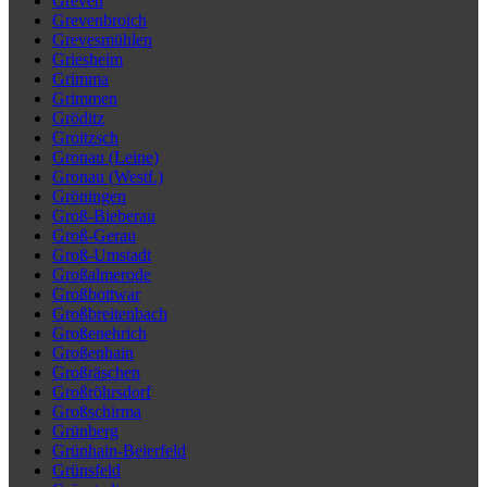
Greven
Grevenbroich
Grevesmühlen
Griesheim
Grimma
Grimmen
Gröditz
Groitzsch
Gronau (Leine)
Gronau (Westf.)
Gröningen
Groß-Bieberau
Groß-Gerau
Groß-Umstadt
Großalmerode
Großbottwar
Großbreitenbach
Großenehrich
Großenhain
Großräschen
Großröhrsdorf
Großschirma
Grünberg
Grünhain-Beierfeld
Grünsfeld