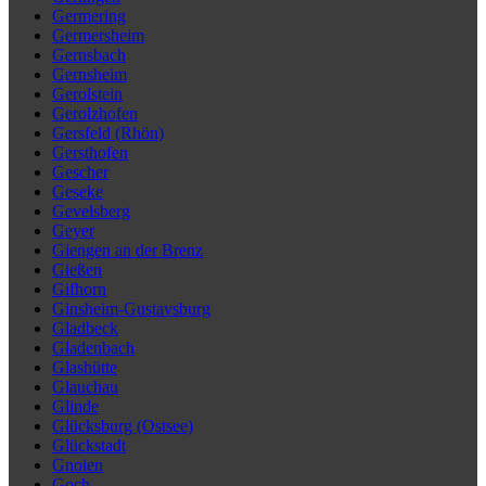
Germering
Germersheim
Gernsbach
Gernsheim
Gerolstein
Gerolzhofen
Gersfeld (Rhön)
Gersthofen
Gescher
Geseke
Gevelsberg
Geyer
Giengen an der Brenz
Gießen
Gifhorn
Ginsheim-Gustavsburg
Gladbeck
Gladenbach
Glashütte
Glauchau
Glinde
Glücksburg (Ostsee)
Glückstadt
Gnoien
Goch