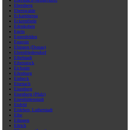
Ebersbach-Neugersdorf
Ebersberg
Eberswalde
Eckartsberga
Eckernförde
Edenkoben
Egeln
Eggenfelden
Eggesin
Ehingen (Donau)
Ehrenfriedersdorf
Eibelstadt
Eibenstock
Eichstätt
Eilenburg
Einbeck
Eisenach
Eisenberg
Eisenberg (Pfalz)
Eisenhüttenstadt
Eisfeld
Eisleben, Lutherstadt
Elbe
Ellingen
Ellrich