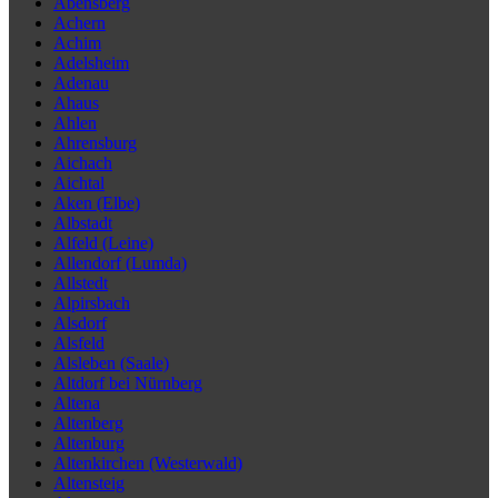
Abensberg
Achern
Achim
Adelsheim
Adenau
Ahaus
Ahlen
Ahrensburg
Aichach
Aichtal
Aken (Elbe)
Albstadt
Alfeld (Leine)
Allendorf (Lumda)
Allstedt
Alpirsbach
Alsdorf
Alsfeld
Alsleben (Saale)
Altdorf bei Nürnberg
Altena
Altenberg
Altenburg
Altenkirchen (Westerwald)
Altensteig