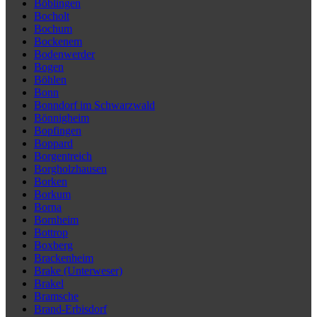
Böblingen
Bocholt
Bochum
Bockenem
Bodenwerder
Bogen
Böhlen
Bonn
Bonndorf im Schwarzwald
Bönnigheim
Bopfingen
Boppard
Borgentreich
Borgholzhausen
Borken
Borkum
Borna
Bornheim
Bottrop
Boxberg
Brackenheim
Brake (Unterweser)
Brakel
Bramsche
Brand-Erbisdorf