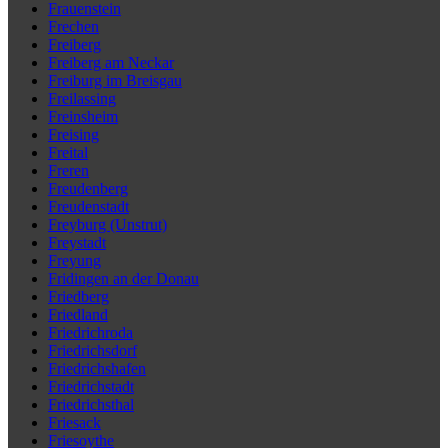
Frauenstein
Frechen
Freiberg
Freiberg am Neckar
Freiburg im Breisgau
Freilassing
Freinsheim
Freising
Freital
Freren
Freudenberg
Freudenstadt
Freyburg (Unstrut)
Freystadt
Freyung
Fridingen an der Donau
Friedberg
Friedland
Friedrichroda
Friedrichsdorf
Friedrichshafen
Friedrichstadt
Friedrichsthal
Friesack
Friesoythe