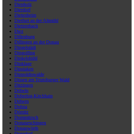
Diepholz
Dierdorf
Dietenheim
Dietfurt an der Altmühl
Dietzenbach
Diez
Dillenburg
Dillingen an der Donau
Dingelstädt
Dingolfing
Dinkelsbühl
Dinklage
Dinslaken
Dippoldiswalde
Dissen am Teutoburger Wald
Ditzingen
Döbeln
Doberlug-Kirchhain
Döbern
Dohna
Dömitz
Dommitzsch
Donaueschingen
Donauwörth
Donzdorf