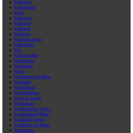
Ettlingen
Euskirchen
Eutin
Falkensee
Fehmarn
Fellbach
Felsberg
Feuchtwangen
Filderstadt
Fils
Finsterwalde
Fladungen
Flensburg
Flöha
Flörsheim am Main
Florstadt
Forchheim
Forchtenberg
Forst (Lausitz)
Frankenau
Frankenberg (Eder)
Frankenthal (Pfalz)
Frankfurt (Oder)
Frankfurt am Main
Franzburg