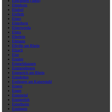
Ellwangen (Jagst)
Elmshorn
Elsdorf
Elsfleth
Elster
Elsterberg
Elsterwerda
Elstra
Elterlein
Eltmann
Eltville am Rhein
Elzach
Elze
Emden
Emmelshausen
Emmendingen
Emmerich am Rhein
Emsdetten
Endingen am Kaiserstuhl
Engen
Enger
Ennepetal
Ennigerloh
Eppelheim
Eppingen