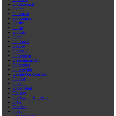
Goldkronach
Golßen
Gommern
Göppingen
Görlitz
Goslar
Gößnitz
Gotha
Göttingen
Grabow
Grafenau
Gräfenberg
Gräfenhainichen
Gräfenthal
Grafenwöhr
Grafing bei München
Gransee
Grebenau
Grebenstein
Greding
Greifswald, Hansestadt
Greiz
Greußen
Greven