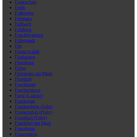
Euskirchen
Eutin
Falkensee
Fehmarn
Fellbach
Felsberg
Feuchtwangen
Filderstadt
Fils
Finsterwalde
Fladungen
Flensburg
Flöha
Flörsheim am Main
Florstadt
Forchheim
Forchtenberg
Forst (Lausitz)
Frankenau
Frankenberg (Eder)
Frankenthal (Pfalz)
Frankfurt (Oder)
Frankfurt am Main
Franzburg
Frauenstein