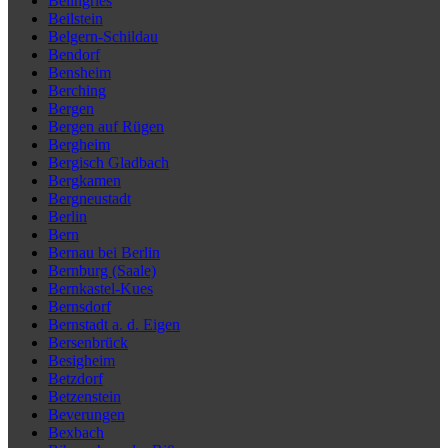
Beilngries
Beilstein
Belgern-Schildau
Bendorf
Bensheim
Berching
Bergen
Bergen auf Rügen
Bergheim
Bergisch Gladbach
Bergkamen
Bergneustadt
Berlin
Bern
Bernau bei Berlin
Bernburg (Saale)
Bernkastel-Kues
Bernsdorf
Bernstadt a. d. Eigen
Bersenbrück
Besigheim
Betzdorf
Betzenstein
Beverungen
Bexbach