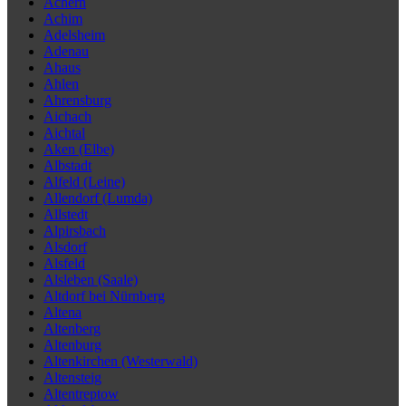
Achern
Achim
Adelsheim
Adenau
Ahaus
Ahlen
Ahrensburg
Aichach
Aichtal
Aken (Elbe)
Albstadt
Alfeld (Leine)
Allendorf (Lumda)
Allstedt
Alpirsbach
Alsdorf
Alsfeld
Alsleben (Saale)
Altdorf bei Nürnberg
Altena
Altenberg
Altenburg
Altenkirchen (Westerwald)
Altensteig
Altentreptow