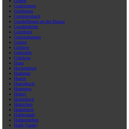
Guben
Gudensberg
Güglingen
Gummersbach
Gundelfingen an der Donau
Gundelsheim
Günzburg
Gunzenhausen
Güsten
Güstrow
Gütersloh
Gützkow
Haan
Hachenburg
Hadamar
Hagen
Hagenbach
Hagenow
Haiger
Haigerloch
Hainichen
Haiterbach
Halberstadt
Haldensleben
Halle (Saale)