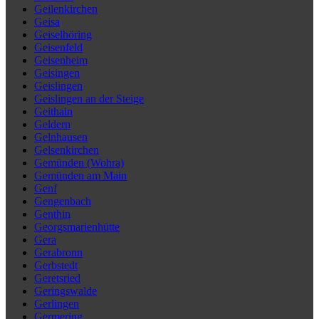
Geilenkirchen
Geisa
Geiselhöring
Geisenfeld
Geisenheim
Geisingen
Geislingen
Geislingen an der Steige
Geithain
Geldern
Gelnhausen
Gelsenkirchen
Gemünden (Wohra)
Gemünden am Main
Genf
Gengenbach
Genthin
Georgsmarienhütte
Gera
Gerabronn
Gerbstedt
Geretsried
Geringswalde
Gerlingen
Germering