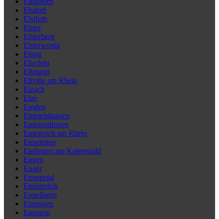
Elmshorn
Elsdorf
Elsfleth
Elster
Elsterberg
Elsterwerda
Elstra
Elterlein
Eltmann
Eltville am Rhein
Elzach
Elze
Emden
Emmelshausen
Emmendingen
Emmerich am Rhein
Emsdetten
Endingen am Kaiserstuhl
Engen
Enger
Ennepetal
Ennigerloh
Eppelheim
Eppingen
Eppstein