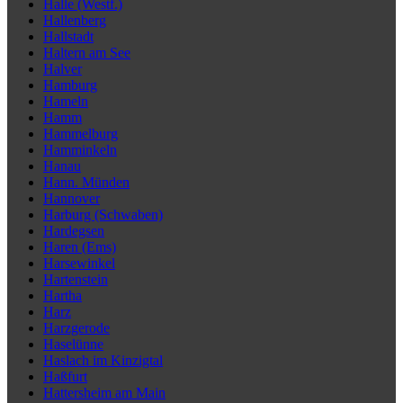
Halle (Westf.)
Hallenberg
Hallstadt
Haltern am See
Halver
Hamburg
Hameln
Hamm
Hammelburg
Hamminkeln
Hanau
Hann. Münden
Hannover
Harburg (Schwaben)
Hardegsen
Haren (Ems)
Harsewinkel
Hartenstein
Hartha
Harz
Harzgerode
Haselünne
Haslach im Kinzigtal
Haßfurt
Hattersheim am Main