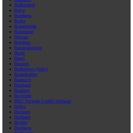
Ballenstedt
Balve
Bamberg
Barby
Bargteheide
Barmstedt
Bärnau
Barntrup
Barsinghausen
Barth
Basel
Bassum
Battenberg (Eder)
Baumholder
Baunach
Baunatal
Bautzen
Bayreuth
BBS Technik GmbH Stuttgart
Bebra
Beckum
Bedburg
Beelitz
Beeskow