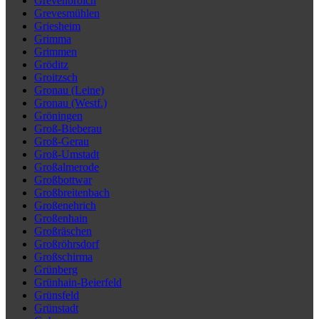
Grevenbroich
Grevesmühlen
Griesheim
Grimma
Grimmen
Gröditz
Groitzsch
Gronau (Leine)
Gronau (Westf.)
Gröningen
Groß-Bieberau
Groß-Gerau
Groß-Umstadt
Großalmerode
Großbottwar
Großbreitenbach
Großenehrich
Großenhain
Großräschen
Großröhrsdorf
Großschirma
Grünberg
Grünhain-Beierfeld
Grünsfeld
Grünstadt