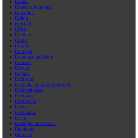
Erbach
Erbach (Odenwald)
Erbendorf
Erding
Erftstadt
Erfurt
Erkelenz
Erkner
Erkrath
Erlangen
Erlenbach am Main
Erlensee
Erwitte
Erzgeb.
Eschborn
Eschenbach in der Oberpfalz
Eschershausen
Eschwege
Eschweiler
Esens
Espelkamp
Essen
Esslingen am Neckar
Ettenheim
Ettlingen