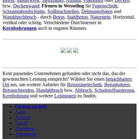
Beton
,
Mauerwerk
,
Steinmauer
,
Asphalt
,
Fußboden
oder
Decken
bzw.
Deckenwand
;
Firmen in Wesseling
für
Fugenschnitt
,
Schrammbordschnitte
,
Sollbruchstellen
,
Dehnungsfugen
und
Wanddurchbruch
- durch
Beton
,
Stahlbeton
,
Naturstein
. Horizontal,
vertikal oder schräg. Verschiedene Durchmesser in
Kernbohrungen
auch in engsten Räumen.
Kein passendes Unternehmen gefunden oder nicht das, das der
gewünschten Leistung entspricht? Wählen Sie einen
benachbarten
Ort
aus, um weitere Anbieter für
Betonsägetechnik
,
Betonbohren
,
Betonschneiden
,
Handabbruch
bzw.
Abbruch
,
Schadstoffsanierung
,
Kernbohrung
und weitere
Leistungen
zu finden.
Firmen suchen:
Aach
Aachen
Aalen
Abenberg
Abensberg