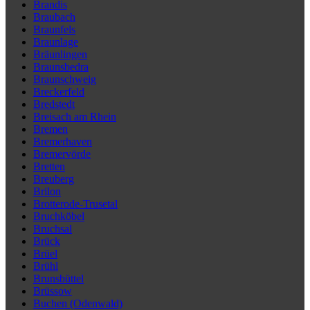
Brandis
Braubach
Braunfels
Braunlage
Bräunlingen
Braunsbedra
Braunschweig
Breckerfeld
Bredstedt
Breisach am Rhein
Bremen
Bremerhaven
Bremervörde
Bretten
Breuberg
Brilon
Brotterode-Trusetal
Bruchköbel
Bruchsal
Brück
Brüel
Brühl
Brunsbüttel
Brüssow
Buchen (Odenwald)