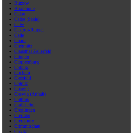
Bützow
Buxtehude
Calau
Calbe (Saale)
Calw
Castrop-Rauxel
Celle
Cham
Chemnitz
Clausthal-Zellerfeld
Clingen
Cloppenburg
Coburg
Cochem
Coesfeld
Colditz
Coswig
Coswig (Anhalt)
Cottbus
Crailsheim
Creglingen
Creußen
Creuzburg
Crimmitschau
Crivitz