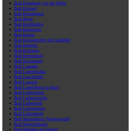
Bad Homburg vor der Höhe
Bad Honnef
Bad Hönningen
Bad Iburg
Bad Karlshafen
Bad Kissingen
Bad König
Bad Königshofen im Grabfeld
Bad Köstritz
Bad Kötzting
Bad Kreuznach
Bad Krozingen
Bad Laasphe
Bad Langensalza
Bad Lauchstädt
Bad Lausick
Bad Lauterberg im Harz
Bad Liebenstein
Bad Liebenwerda
Bad Liebenzell
Bad Lippspringe
Bad Lobenstein
Bad Marienberg (Westerwald)
Bad Mergentheim
Bad Münder am Deister