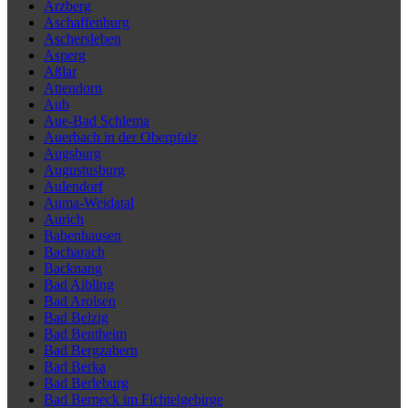
Arzberg
Aschaffenburg
Aschersleben
Asperg
Aßlar
Attendorn
Aub
Aue-Bad Schlema
Auerbach in der Oberpfalz
Augsburg
Augustusburg
Aulendorf
Auma-Weidatal
Aurich
Babenhausen
Bacharach
Backnang
Bad Aibling
Bad Arolsen
Bad Belzig
Bad Bentheim
Bad Bergzabern
Bad Berka
Bad Berleburg
Bad Berneck im Fichtelgebirge