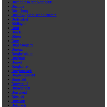
Buchholz in der Nordheide
Buchloe
Bückeburg
Buckow (Märkische Schweiz)
Büdelsdorf
Büdingen
Bühl
Bünde
Büren
Burg
Burg Stargard
Burgau
Burgbernheim
Burgdorf
Bürgel
Burghausen
Burgkunstadt
Burglengenfeld
Burgstädt
Burgwedel
Burladingen
Burscheid
Bürstadt
Buttstädt
Butzbach