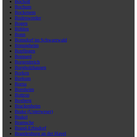
Bocholt
Bochum
Bockenem
Bodenwerder
Bogen
Böhlen
Bonn
Bonndorf im Schwarzwald
Bönnigheim
Bopfingen
Boppard
Borgentreich
Borgholzhausen
Borken
Borkum
Borna
Bornheim
Bottrop
Boxberg
Brackenheim
Brake (Unterweser)
Brakel
Bramsche
Brand-Erbisdorf
Brandenburg an der Havel