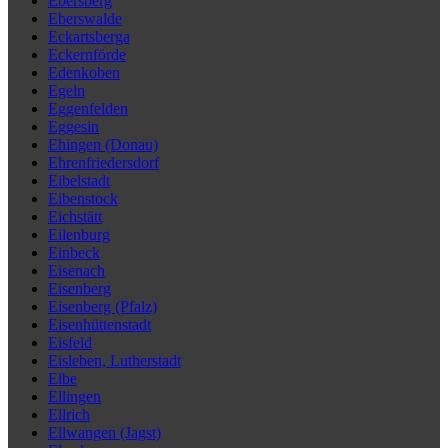
Ebersberg
Eberswalde
Eckartsberga
Eckernförde
Edenkoben
Egeln
Eggenfelden
Eggesin
Ehingen (Donau)
Ehrenfriedersdorf
Eibelstadt
Eibenstock
Eichstätt
Eilenburg
Einbeck
Eisenach
Eisenberg
Eisenberg (Pfalz)
Eisenhüttenstadt
Eisfeld
Eisleben, Lutherstadt
Elbe
Ellingen
Ellrich
Ellwangen (Jagst)