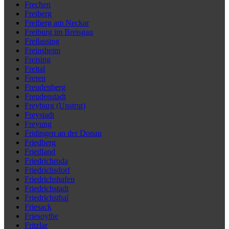
Frechen
Freiberg
Freiberg am Neckar
Freiburg im Breisgau
Freilassing
Freinsheim
Freising
Freital
Freren
Freudenberg
Freudenstadt
Freyburg (Unstrut)
Freystadt
Freyung
Fridingen an der Donau
Friedberg
Friedland
Friedrichroda
Friedrichsdorf
Friedrichshafen
Friedrichstadt
Friedrichsthal
Friesack
Friesoythe
Fritzlar