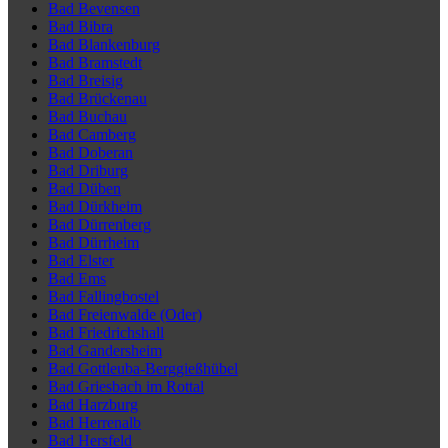
Bad Bevensen
Bad Bibra
Bad Blankenburg
Bad Bramstedt
Bad Breisig
Bad Brückenau
Bad Buchau
Bad Camberg
Bad Doberan
Bad Driburg
Bad Düben
Bad Dürkheim
Bad Dürrenberg
Bad Dürrheim
Bad Elster
Bad Ems
Bad Fallingbostel
Bad Freienwalde (Oder)
Bad Friedrichshall
Bad Gandersheim
Bad Gottleuba-Berggießhübel
Bad Griesbach im Rottal
Bad Harzburg
Bad Herrenalb
Bad Hersfeld