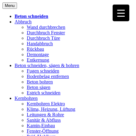
Skip
Menu
to
content
Beton schneiden
Abbruch
Wand durchbrechen
Durchbruch Fenster
Durchbruch Türe
Handabbruch
Rückbau
Demontage
Entkernung
Beton schneiden, sägen & bohren
Fugen schneiden
Bodenbelag entfernen
Beton bohren
Beton sägen
Estrich schneiden
Kernbohren
Kernbohren Elektro
Klima, Heizung, Lüftung
Leitungen & Rohre
Sanitär & Abfluss
Kamin-Einbau
Fenster-Öffnung