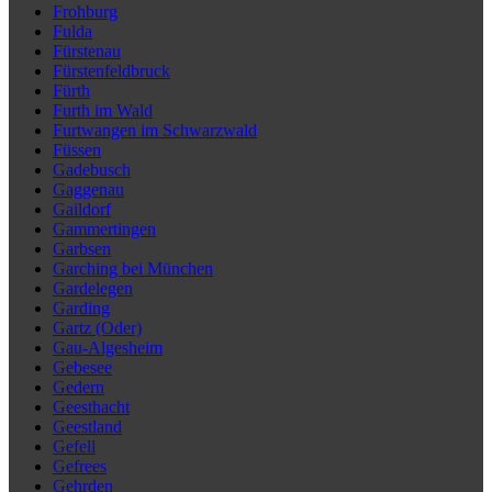
Frohburg
Fulda
Fürstenau
Fürstenfeldbruck
Fürth
Furth im Wald
Furtwangen im Schwarzwald
Füssen
Gadebusch
Gaggenau
Gaildorf
Gammertingen
Garbsen
Garching bei München
Gardelegen
Garding
Gartz (Oder)
Gau-Algesheim
Gebesee
Gedern
Geesthacht
Geestland
Gefell
Gefrees
Gehrden