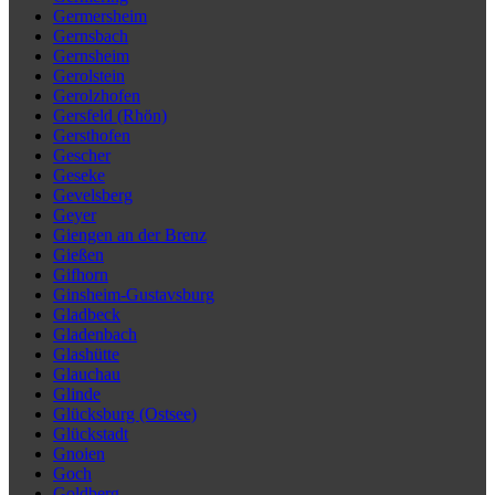
Germersheim
Gernsbach
Gernsheim
Gerolstein
Gerolzhofen
Gersfeld (Rhön)
Gersthofen
Gescher
Geseke
Gevelsberg
Geyer
Giengen an der Brenz
Gießen
Gifhorn
Ginsheim-Gustavsburg
Gladbeck
Gladenbach
Glashütte
Glauchau
Glinde
Glücksburg (Ostsee)
Glückstadt
Gnoien
Goch
Goldberg