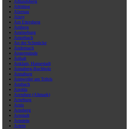
Altlandsberg
Altötting
Alzenau
Alzey
Am Ettersberg
Amberg
Amöneburg
Amorbach
An der Schmücke
Andernach
Angermünde
Anhalt
Anklam, Hansestadt
Annaberg-Buchholz
Annaburg
Annweiler am Trifels
Ansbach
Apolda
Arendsee (Altmark)
Arneburg
Arnis
Arnsberg
Arnstadt
Arnstein
Artern