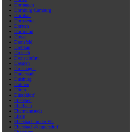
Dormagen
Dornburg-Camburg
Dornhan
Dornstetten
Dorsten
Dortmund
Dosse
Dransfeld
Drebkau
Dreieich
Drensteinfurt
Dresden
Drolshagen
Duderstadt
Duisburg
Dülmen
Düren
Düsseldorf
Ebeleben
Eberbach
Ebermannstadt
Ebern
Ebersbach an der Fils
Ebersbach-Neugersdorf