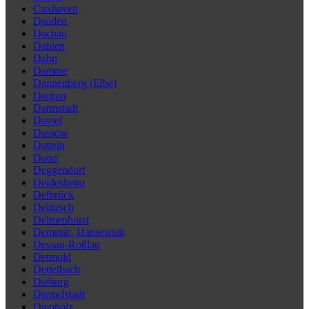
Cuxhaven
Daaden
Dachau
Dahlen
Dahn
Damme
Dannenberg (Elbe)
Dargun
Darmstadt
Dassel
Dassow
Datteln
Daun
Deggendorf
Deidesheim
Delbrück
Delitzsch
Delmenhorst
Demmin, Hansestadt
Dessau-Roßlau
Detmold
Dettelbach
Dieburg
Diemelstadt
Diepholz