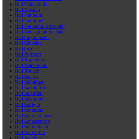
Bad Münstereifel
Bad Muskau
Bad Nauheim
Bad Nenndorf
Bad Neuenahr-Ahrweiler
Bad Neustadt an der Saale
Bad Oeynhausen
Bad Oldesloe
Bad Orb
Bad Pyrmont
Bad Rappenau
Bad Reichenhall
Bad Rodach
Bad Sachsa
Bad Säckingen
Bad Salzdetfurth
Bad Salzuflen
Bad Salzungen
Bad Saulgau
Bad Schandau
Bad Schmiedeberg
Bad Schussenried
Bad Schwalbach
Bad Schwartau
Bad Segeberg