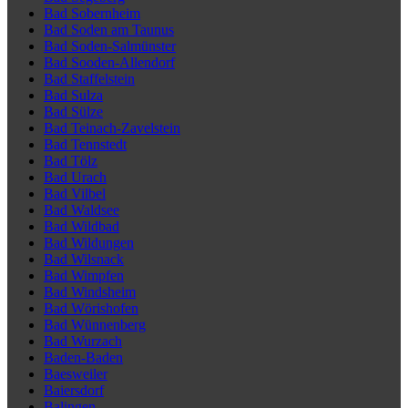
Bad Sobernheim
Bad Soden am Taunus
Bad Soden-Salmünster
Bad Sooden-Allendorf
Bad Staffelstein
Bad Sulza
Bad Sülze
Bad Teinach-Zavelstein
Bad Tennstedt
Bad Tölz
Bad Urach
Bad Vilbel
Bad Waldsee
Bad Wildbad
Bad Wildungen
Bad Wilsnack
Bad Wimpfen
Bad Windsheim
Bad Wörishofen
Bad Wünnenberg
Bad Wurzach
Baden-Baden
Baesweiler
Baiersdorf
Balingen