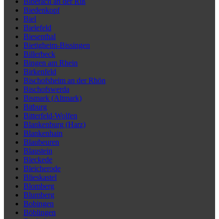
Biberach an der Riß
Biedenkopf
Biel
Bielefeld
Biesenthal
Bietigheim-Bissingen
Billerbeck
Bingen am Rhein
Birkenfeld
Bischofsheim an der Rhön
Bischofswerda
Bismark (Altmark)
Bitburg
Bitterfeld-Wolfen
Blankenburg (Harz)
Blankenhain
Blaubeuren
Blaustein
Bleckede
Bleicherode
Blieskastel
Blomberg
Blumberg
Bobingen
Böblingen