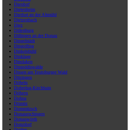
Dierdorf
Dietenheim
Dietfurt an der Altmühl
Dietzenbach
Diez
Dillenburg
Dillingen an der Donau
Dingelstädt
Dingolfing
Dinkelsbühl
Dinklage
Dinslaken
Dippoldiswalde
Dissen am Teutoburger Wald
Ditzingen
Döbeln
Doberlug-Kirchhain
Döbern
Dohna
Dömitz
Dommitzsch
Donaueschingen
Donauwörth
Donzdorf
Dorfen