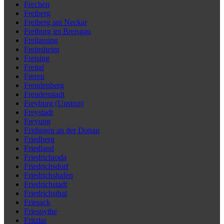
Frechen
Freiberg
Freiberg am Neckar
Freiburg im Breisgau
Freilassing
Freinsheim
Freising
Freital
Freren
Freudenberg
Freudenstadt
Freyburg (Unstrut)
Freystadt
Freyung
Fridingen an der Donau
Friedberg
Friedland
Friedrichroda
Friedrichsdorf
Friedrichshafen
Friedrichstadt
Friedrichsthal
Friesack
Friesoythe
Fritzlar