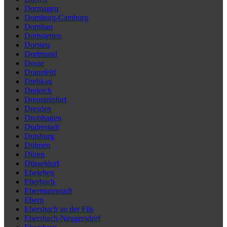
Dormagen
Dornburg-Camburg
Dornhan
Dornstetten
Dorsten
Dortmund
Dosse
Dransfeld
Drebkau
Dreieich
Drensteinfurt
Dresden
Drolshagen
Duderstadt
Duisburg
Dülmen
Düren
Düsseldorf
Ebeleben
Eberbach
Ebermannstadt
Ebern
Ebersbach an der Fils
Ebersbach-Neugersdorf