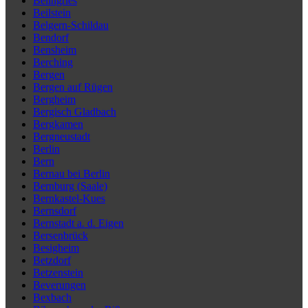
Beilngries
Beilstein
Belgern-Schildau
Bendorf
Bensheim
Berching
Bergen
Bergen auf Rügen
Bergheim
Bergisch Gladbach
Bergkamen
Bergneustadt
Berlin
Bern
Bernau bei Berlin
Bernburg (Saale)
Bernkastel-Kues
Bernsdorf
Bernstadt a. d. Eigen
Bersenbrück
Besigheim
Betzdorf
Betzenstein
Beverungen
Bexbach