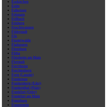
Euskirchen
Eutin
Falkensee
Fehmarn
Fellbach
Felsberg
Feuchtwangen
Filderstadt
Fils
Finsterwalde
Fladungen
Flensburg
Flöha
Flörsheim am Main
Florstadt
Forchheim
Forchtenberg
Forst (Lausitz)
Frankenau
Frankenberg (Eder)
Frankenthal (Pfalz)
Frankfurt (Oder)
Frankfurt am Main
Franzburg
Frauenstein