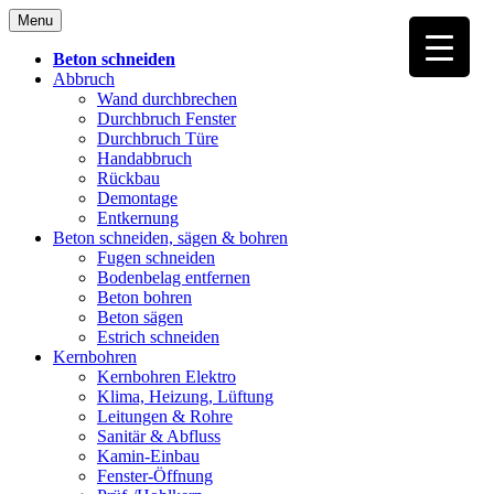
Skip
Menu
to
content
Beton schneiden
Abbruch
Wand durchbrechen
Durchbruch Fenster
Durchbruch Türe
Handabbruch
Rückbau
Demontage
Entkernung
Beton schneiden, sägen & bohren
Fugen schneiden
Bodenbelag entfernen
Beton bohren
Beton sägen
Estrich schneiden
Kernbohren
Kernbohren Elektro
Klima, Heizung, Lüftung
Leitungen & Rohre
Sanitär & Abfluss
Kamin-Einbau
Fenster-Öffnung