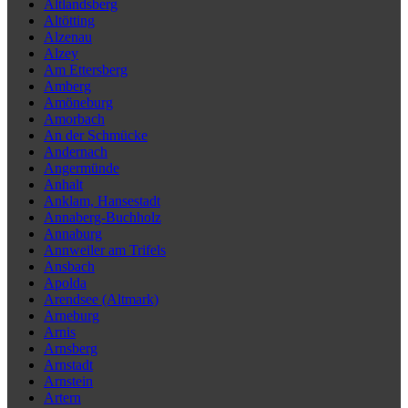
Altlandsberg
Altötting
Alzenau
Alzey
Am Ettersberg
Amberg
Amöneburg
Amorbach
An der Schmücke
Andernach
Angermünde
Anhalt
Anklam, Hansestadt
Annaberg-Buchholz
Annaburg
Annweiler am Trifels
Ansbach
Apolda
Arendsee (Altmark)
Arneburg
Arnis
Arnsberg
Arnstadt
Arnstein
Artern