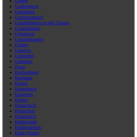
Guben
Gudensberg
Güglingen
Gummersbach
Gundelfingen an der Donau
Gundelsheim
Günzburg
Gunzenhausen
Güsten
Güstrow
Gütersloh
Gützkow
Haan
Hachenburg
Hadamar
Hagen
Hagenbach
Hagenow
Haiger
Haigerloch
Hainichen
Haiterbach
Halberstadt
Haldensleben
Halle (Saale)