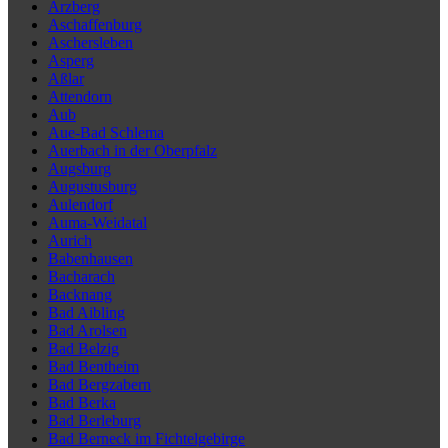
Arzberg
Aschaffenburg
Aschersleben
Asperg
Aßlar
Attendorn
Aub
Aue-Bad Schlema
Auerbach in der Oberpfalz
Augsburg
Augustusburg
Aulendorf
Auma-Weidatal
Aurich
Babenhausen
Bacharach
Backnang
Bad Aibling
Bad Arolsen
Bad Belzig
Bad Bentheim
Bad Bergzabern
Bad Berka
Bad Berleburg
Bad Berneck im Fichtelgebirge