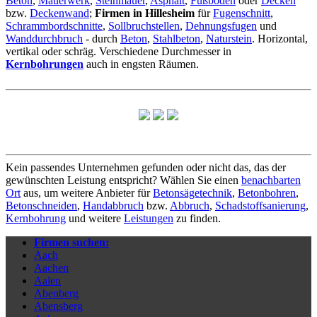
Beton
,
Mauerwerk
,
Steinmauer
,
Asphalt
,
Fußboden
oder
Decken
bzw.
Deckenwand
;
Firmen in Hillesheim
für
Fugenschnitt
,
Schrammbordschnitte
,
Sollbruchstellen
,
Dehnungsfugen
und
Wanddurchbruch
- durch
Beton
,
Stahlbeton
,
Naturstein
. Horizontal,
vertikal oder schräg. Verschiedene Durchmesser in
Kernbohrungen
auch in engsten Räumen.
Kein passendes Unternehmen gefunden oder nicht das, das der
gewünschten Leistung entspricht? Wählen Sie einen
benachbarten
Ort
aus, um weitere Anbieter für
Betonsägetechnik
,
Betonbohren
,
Betonschneiden
,
Handabbruch
bzw.
Abbruch
,
Schadstoffsanierung
,
Kernbohrung
und weitere
Leistungen
zu finden.
Firmen suchen:
Aach
Aachen
Aalen
Abenberg
Abensberg