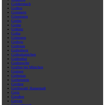
Goldkronach
Golßen
Gommern
Göppingen
Görlitz
Goslar
Gößnitz
Gotha
Göttingen
Grabow
Grafenau
Gräfenberg
Gräfenhainichen
Gräfenthal
Grafenwöhr
Grafing bei München
Gransee
Grebenau
Grebenstein
Greding
Greifswald, Hansestadt
Greiz
Greußen
Greven