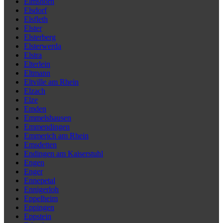
Elmshorn
Elsdorf
Elsfleth
Elster
Elsterberg
Elsterwerda
Elstra
Elterlein
Eltmann
Eltville am Rhein
Elzach
Elze
Emden
Emmelshausen
Emmendingen
Emmerich am Rhein
Emsdetten
Endingen am Kaiserstuhl
Engen
Enger
Ennepetal
Ennigerloh
Eppelheim
Eppingen
Eppstein