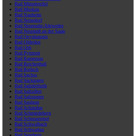
Bad Münstereifel
Bad Muskau
Bad Nauheim
Bad Nenndorf
Bad Neuenahr-Ahrweiler
Bad Neustadt an der Saale
Bad Oeynhausen
Bad Oldesloe
Bad Orb
Bad Pyrmont
Bad Rappenau
Bad Reichenhall
Bad Rodach
Bad Sachsa
Bad Säckingen
Bad Salzdetfurth
Bad Salzuflen
Bad Salzungen
Bad Saulgau
Bad Schandau
Bad Schmiedeberg
Bad Schussenried
Bad Schwalbach
Bad Schwartau
Bad Segeberg