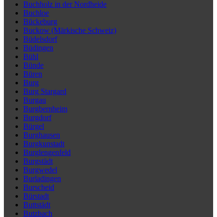
Buchholz in der Nordheide
Buchloe
Bückeburg
Buckow (Märkische Schweiz)
Büdelsdorf
Büdingen
Bühl
Bünde
Büren
Burg
Burg Stargard
Burgau
Burgbernheim
Burgdorf
Bürgel
Burghausen
Burgkunstadt
Burglengenfeld
Burgstädt
Burgwedel
Burladingen
Burscheid
Bürstadt
Buttstädt
Butzbach