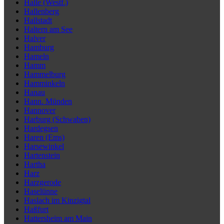
Halle (Westf.)
Hallenberg
Hallstadt
Haltern am See
Halver
Hamburg
Hameln
Hamm
Hammelburg
Hamminkeln
Hanau
Hann. Münden
Hannover
Harburg (Schwaben)
Hardegsen
Haren (Ems)
Harsewinkel
Hartenstein
Hartha
Harz
Harzgerode
Haselünne
Haslach im Kinzigtal
Haßfurt
Hattersheim am Main