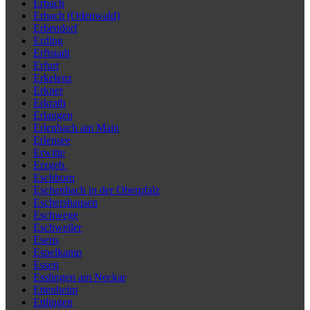
Erbach
Erbach (Odenwald)
Erbendorf
Erding
Erftstadt
Erfurt
Erkelenz
Erkner
Erkrath
Erlangen
Erlenbach am Main
Erlensee
Erwitte
Erzgeb.
Eschborn
Eschenbach in der Oberpfalz
Eschershausen
Eschwege
Eschweiler
Esens
Espelkamp
Essen
Esslingen am Neckar
Ettenheim
Ettlingen