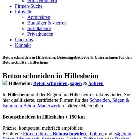
Prüf-/Hohlkern
Firmen-Suche
Infos für
Architekten
Bauträger & -herren
Installateure
Privatkunden
Über uns
Kontakt
Beton schneiden in Hillesheim
: Betonsägebetriebe & Unternehmen für den
Betonschnitt in Hillesheim
Beton schneiden in Hillesheim
Hillesheim:
Beton schneiden
,
sägen
&
bohren
In
Hillesheim
und der Region um Hillesheim Umkreis finden Sie
hier qualifizierte, zertifizierte Firmen für das
Schneiden, Sägen &
Bohren in Beton
,
Mauerwerk
u. härtere Materialien.
Betonschneiden in Hillesheim + 150 km
Präzise, kompetent, mehrfach empfohlen:
Erfahrene
Firmen für das
Betonschneiden
, -
bohren
und -
sägen in