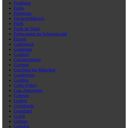
Frohburg
Fulda
Fürstenau
Fürstenfeldbruck
Fürth
Furth im Wald
Furtwangen im Schwarzwald
Füssen
Gadebusch
Gaggenau
Gaildorf
Gammertingen
Garbsen
Garching bei München
Gardelegen
Garding
Gartz (Oder)
Gau-Algesheim
Gebesee
Gedern
Geesthacht
Geestland
Gefell
Gefrees
Gehrden