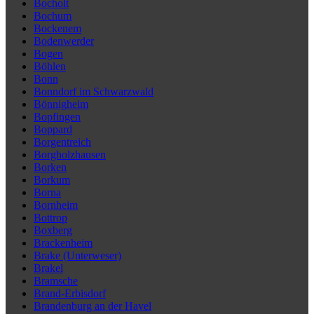
Bocholt
Bochum
Bockenem
Bodenwerder
Bogen
Böhlen
Bonn
Bonndorf im Schwarzwald
Bönnigheim
Bopfingen
Boppard
Borgentreich
Borgholzhausen
Borken
Borkum
Borna
Bornheim
Bottrop
Boxberg
Brackenheim
Brake (Unterweser)
Brakel
Bramsche
Brand-Erbisdorf
Brandenburg an der Havel