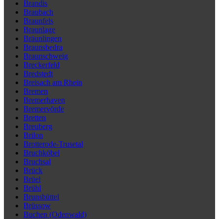
Brandis
Braubach
Braunfels
Braunlage
Bräunlingen
Braunsbedra
Braunschweig
Breckerfeld
Bredstedt
Breisach am Rhein
Bremen
Bremerhaven
Bremervörde
Bretten
Breuberg
Brilon
Brotterode-Trusetal
Bruchköbel
Bruchsal
Brück
Brüel
Brühl
Brunsbüttel
Brüssow
Buchen (Odenwald)