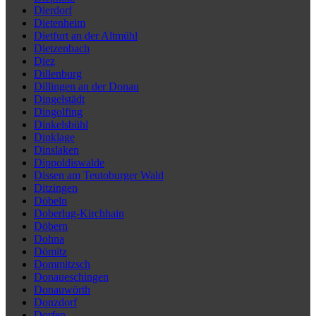
Dierdorf
Dietenheim
Dietfurt an der Altmühl
Dietzenbach
Diez
Dillenburg
Dillingen an der Donau
Dingelstädt
Dingolfing
Dinkelsbühl
Dinklage
Dinslaken
Dippoldiswalde
Dissen am Teutoburger Wald
Ditzingen
Döbeln
Doberlug-Kirchhain
Döbern
Dohna
Dömitz
Dommitzsch
Donaueschingen
Donauwörth
Donzdorf
Dorfen