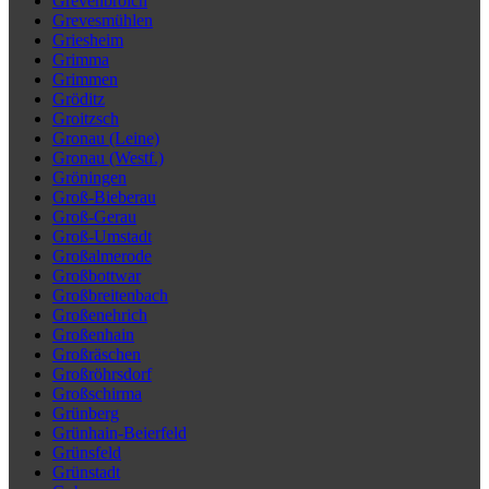
Grevenbroich
Grevesmühlen
Griesheim
Grimma
Grimmen
Gröditz
Groitzsch
Gronau (Leine)
Gronau (Westf.)
Gröningen
Groß-Bieberau
Groß-Gerau
Groß-Umstadt
Großalmerode
Großbottwar
Großbreitenbach
Großenehrich
Großenhain
Großräschen
Großröhrsdorf
Großschirma
Grünberg
Grünhain-Beierfeld
Grünsfeld
Grünstadt