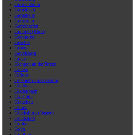
Germersheim
Gernsbach
Gernsheim
Gerolstein
Gerolzhofen
Gersfeld (Rhön)
Gersthofen
Gescher
Geseke
Gevelsberg
Geyer
Giengen an der Brenz
Gießen
Gifhorn
Ginsheim-Gustavsburg
Gladbeck
Gladenbach
Glashütte
Glauchau
Glinde
Glücksburg (Ostsee)
Glückstadt
Gnoien
Goch
Goldberg