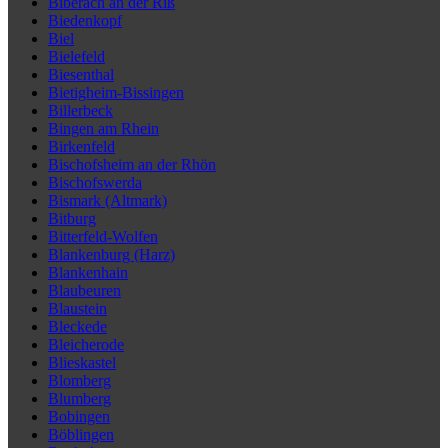
Biberach an der Riß
Biedenkopf
Biel
Bielefeld
Biesenthal
Bietigheim-Bissingen
Billerbeck
Bingen am Rhein
Birkenfeld
Bischofsheim an der Rhön
Bischofswerda
Bismark (Altmark)
Bitburg
Bitterfeld-Wolfen
Blankenburg (Harz)
Blankenhain
Blaubeuren
Blaustein
Bleckede
Bleicherode
Blieskastel
Blomberg
Blumberg
Bobingen
Böblingen