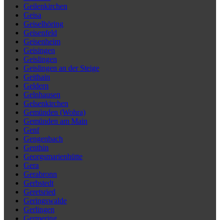
Geilenkirchen
Geisa
Geiselhöring
Geisenfeld
Geisenheim
Geisingen
Geislingen
Geislingen an der Steige
Geithain
Geldern
Gelnhausen
Gelsenkirchen
Gemünden (Wohra)
Gemünden am Main
Genf
Gengenbach
Genthin
Georgsmarienhütte
Gera
Gerabronn
Gerbstedt
Geretsried
Geringswalde
Gerlingen
Germering