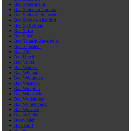
Bad Sobernheim
Bad Soden am Taunus
Bad Soden-Salmünster
Bad Sooden-Allendorf
Bad Staffelstein
Bad Sulza
Bad Sülze
Bad Teinach-Zavelstein
Bad Tennstedt
Bad Tölz
Bad Urach
Bad Vilbel
Bad Waldsee
Bad Wildbad
Bad Wildungen
Bad Wilsnack
Bad Wimpfen
Bad Windsheim
Bad Wörishofen
Bad Wünnenberg
Bad Wurzach
Baden-Baden
Baesweiler
Baiersdorf
Balingen