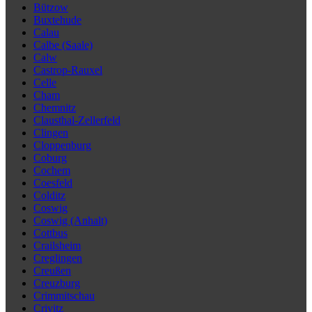
Bützow
Buxtehude
Calau
Calbe (Saale)
Calw
Castrop-Rauxel
Celle
Cham
Chemnitz
Clausthal-Zellerfeld
Clingen
Cloppenburg
Coburg
Cochem
Coesfeld
Colditz
Coswig
Coswig (Anhalt)
Cottbus
Crailsheim
Creglingen
Creußen
Creuzburg
Crimmitschau
Crivitz