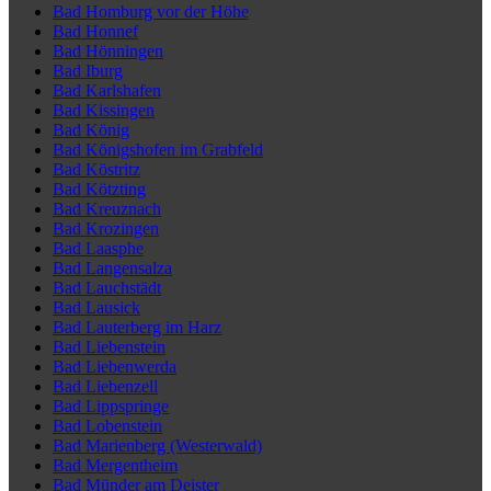
Bad Homburg vor der Höhe
Bad Honnef
Bad Hönningen
Bad Iburg
Bad Karlshafen
Bad Kissingen
Bad König
Bad Königshofen im Grabfeld
Bad Köstritz
Bad Kötzting
Bad Kreuznach
Bad Krozingen
Bad Laasphe
Bad Langensalza
Bad Lauchstädt
Bad Lausick
Bad Lauterberg im Harz
Bad Liebenstein
Bad Liebenwerda
Bad Liebenzell
Bad Lippspringe
Bad Lobenstein
Bad Marienberg (Westerwald)
Bad Mergentheim
Bad Münder am Deister