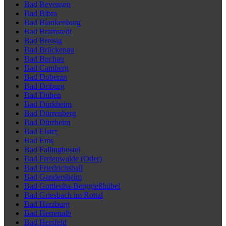
Bad Bevensen
Bad Bibra
Bad Blankenburg
Bad Bramstedt
Bad Breisig
Bad Brückenau
Bad Buchau
Bad Camberg
Bad Doberan
Bad Driburg
Bad Düben
Bad Dürkheim
Bad Dürrenberg
Bad Dürrheim
Bad Elster
Bad Ems
Bad Fallingbostel
Bad Freienwalde (Oder)
Bad Friedrichshall
Bad Gandersheim
Bad Gottleuba-Berggießhübel
Bad Griesbach im Rottal
Bad Harzburg
Bad Herrenalb
Bad Hersfeld