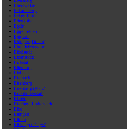
Ebersberg
Eberswalde
Eckartsberga
Eckernförde
Edenkoben
Egeln
Eggenfelden
Eggesin
Ehingen (Donau)
Ehrenfriedersdorf
Eibelstadt
Eibenstock
Eichstätt
Eilenburg
Einbeck
Eisenach
Eisenberg
Eisenberg (Pfalz)
Eisenhüttenstadt
Eisfeld
Eisleben, Lutherstadt
Elbe
Ellingen
Ellrich
Ellwangen (Jagst)