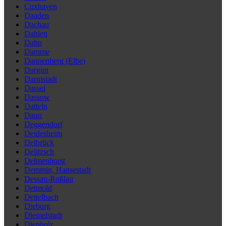
Cuxhaven
Daaden
Dachau
Dahlen
Dahn
Damme
Dannenberg (Elbe)
Dargun
Darmstadt
Dassel
Dassow
Datteln
Daun
Deggendorf
Deidesheim
Delbrück
Delitzsch
Delmenhorst
Demmin, Hansestadt
Dessau-Roßlau
Detmold
Dettelbach
Dieburg
Diemelstadt
Diepholz