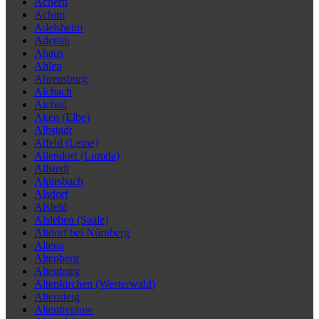
Achern
Achim
Adelsheim
Adenau
Ahaus
Ahlen
Ahrensburg
Aichach
Aichtal
Aken (Elbe)
Albstadt
Alfeld (Leine)
Allendorf (Lumda)
Allstedt
Alpirsbach
Alsdorf
Alsfeld
Alsleben (Saale)
Altdorf bei Nürnberg
Altena
Altenberg
Altenburg
Altenkirchen (Westerwald)
Altensteig
Altentreptow