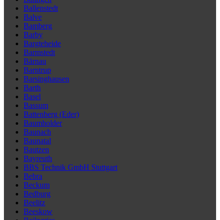
Ballenstedt
Balve
Bamberg
Barby
Bargteheide
Barmstedt
Bärnau
Barntrup
Barsinghausen
Barth
Basel
Bassum
Battenberg (Eder)
Baumholder
Baunach
Baunatal
Bautzen
Bayreuth
BBS Technik GmbH Stuttgart
Bebra
Beckum
Bedburg
Beelitz
Beeskow