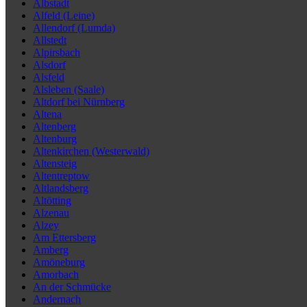
Albstadt
Alfeld (Leine)
Allendorf (Lumda)
Allstedt
Alpirsbach
Alsdorf
Alsfeld
Alsleben (Saale)
Altdorf bei Nürnberg
Altena
Altenberg
Altenburg
Altenkirchen (Westerwald)
Altensteig
Altentreptow
Altlandsberg
Altötting
Alzenau
Alzey
Am Ettersberg
Amberg
Amöneburg
Amorbach
An der Schmücke
Andernach