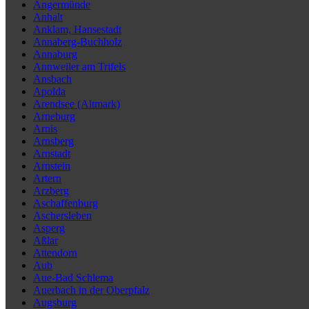
Angermünde
Anhalt
Anklam, Hansestadt
Annaberg-Buchholz
Annaburg
Annweiler am Trifels
Ansbach
Apolda
Arendsee (Altmark)
Arneburg
Arnis
Arnsberg
Arnstadt
Arnstein
Artern
Arzberg
Aschaffenburg
Aschersleben
Asperg
Aßlar
Attendorn
Aub
Aue-Bad Schlema
Auerbach in der Oberpfalz
Augsburg