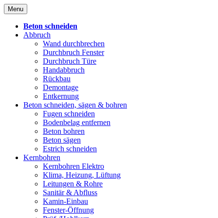
Skip
Menu
to
content
Beton schneiden
Abbruch
Wand durchbrechen
Durchbruch Fenster
Durchbruch Türe
Handabbruch
Rückbau
Demontage
Entkernung
Beton schneiden, sägen & bohren
Fugen schneiden
Bodenbelag entfernen
Beton bohren
Beton sägen
Estrich schneiden
Kernbohren
Kernbohren Elektro
Klima, Heizung, Lüftung
Leitungen & Rohre
Sanitär & Abfluss
Kamin-Einbau
Fenster-Öffnung