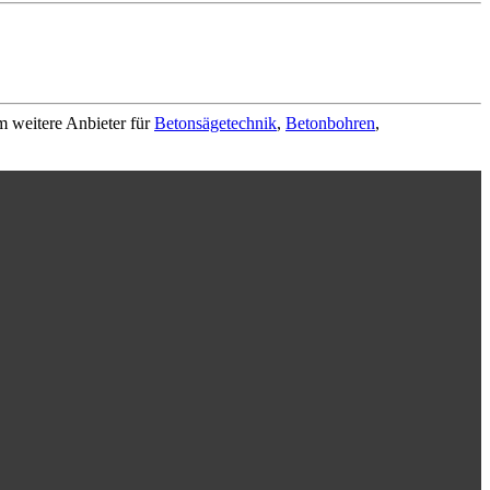
m weitere Anbieter für
Betonsägetechnik
,
Betonbohren
,