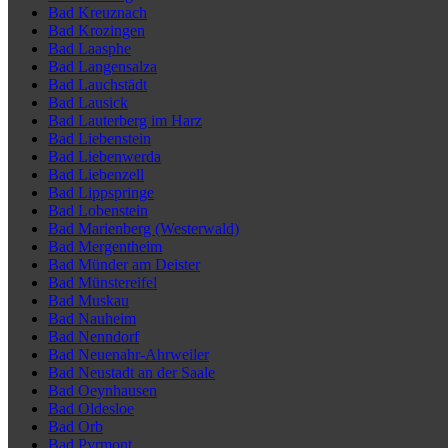
Bad Kreuznach
Bad Krozingen
Bad Laasphe
Bad Langensalza
Bad Lauchstädt
Bad Lausick
Bad Lauterberg im Harz
Bad Liebenstein
Bad Liebenwerda
Bad Liebenzell
Bad Lippspringe
Bad Lobenstein
Bad Marienberg (Westerwald)
Bad Mergentheim
Bad Münder am Deister
Bad Münstereifel
Bad Muskau
Bad Nauheim
Bad Nenndorf
Bad Neuenahr-Ahrweiler
Bad Neustadt an der Saale
Bad Oeynhausen
Bad Oldesloe
Bad Orb
Bad Pyrmont