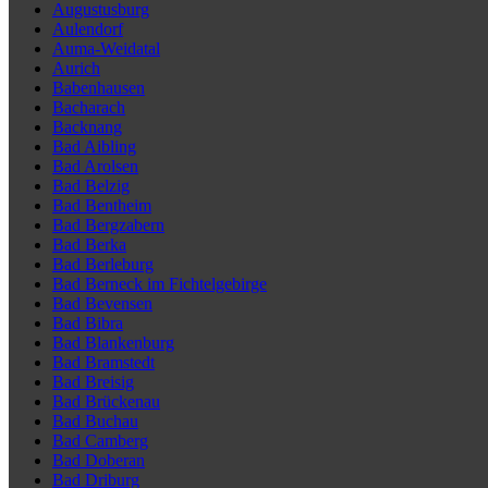
Augustusburg
Aulendorf
Auma-Weidatal
Aurich
Babenhausen
Bacharach
Backnang
Bad Aibling
Bad Arolsen
Bad Belzig
Bad Bentheim
Bad Bergzabern
Bad Berka
Bad Berleburg
Bad Berneck im Fichtelgebirge
Bad Bevensen
Bad Bibra
Bad Blankenburg
Bad Bramstedt
Bad Breisig
Bad Brückenau
Bad Buchau
Bad Camberg
Bad Doberan
Bad Driburg