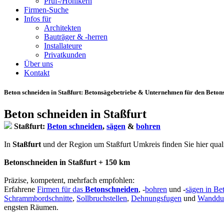
Prüf-/Hohlkern
Firmen-Suche
Infos für
Architekten
Bauträger & -herren
Installateure
Privatkunden
Über uns
Kontakt
Beton schneiden in Staßfurt
: Betonsägebetriebe & Unternehmen für den Betonsc
Beton schneiden in Staßfurt
Staßfurt:
Beton schneiden
,
sägen
&
bohren
In
Staßfurt
und der Region um Staßfurt Umkreis finden Sie hier qualifi
Betonschneiden in Staßfurt + 150 km
Präzise, kompetent, mehrfach empfohlen:
Erfahrene
Firmen für das
Betonschneiden
, -
bohren
und -
sägen in Be
Schrammbordschnitte
,
Sollbruchstellen
,
Dehnungsfugen
und
Wanddu
engsten Räumen.