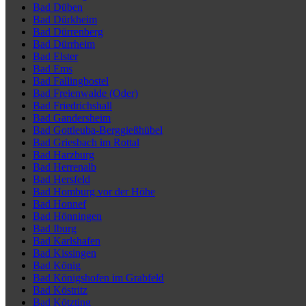
Bad Düben
Bad Dürkheim
Bad Dürrenberg
Bad Dürrheim
Bad Elster
Bad Ems
Bad Fallingbostel
Bad Freienwalde (Oder)
Bad Friedrichshall
Bad Gandersheim
Bad Gottleuba-Berggießhübel
Bad Griesbach im Rottal
Bad Harzburg
Bad Herrenalb
Bad Hersfeld
Bad Homburg vor der Höhe
Bad Honnef
Bad Hönningen
Bad Iburg
Bad Karlshafen
Bad Kissingen
Bad König
Bad Königshofen im Grabfeld
Bad Köstritz
Bad Kötzting