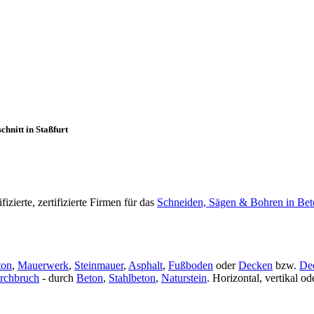
hnitt in Staßfurt
zierte, zertifizierte Firmen für das
Schneiden, Sägen & Bohren in Bet
ton
,
Mauerwerk
,
Steinmauer
,
Asphalt
,
Fußboden
oder
Decken
bzw.
De
rchbruch
- durch
Beton
,
Stahlbeton
,
Naturstein
. Horizontal, vertikal 