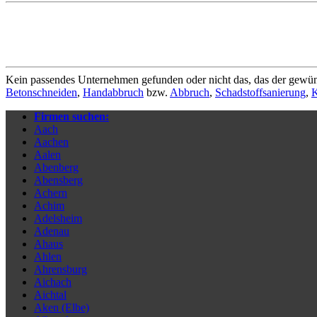
Kein passendes Unternehmen gefunden oder nicht das, das der gewün
Betonschneiden
,
Handabbruch
bzw.
Abbruch
,
Schadstoffsanierung
,
K
Firmen suchen:
Aach
Aachen
Aalen
Abenberg
Abensberg
Achern
Achim
Adelsheim
Adenau
Ahaus
Ahlen
Ahrensburg
Aichach
Aichtal
Aken (Elbe)