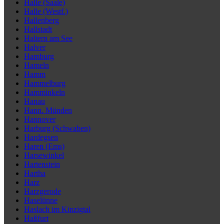
Halle (Saale)
Halle (Westf.)
Hallenberg
Hallstadt
Haltern am See
Halver
Hamburg
Hameln
Hamm
Hammelburg
Hamminkeln
Hanau
Hann. Münden
Hannover
Harburg (Schwaben)
Hardegsen
Haren (Ems)
Harsewinkel
Hartenstein
Hartha
Harz
Harzgerode
Haselünne
Haslach im Kinzigtal
Haßfurt