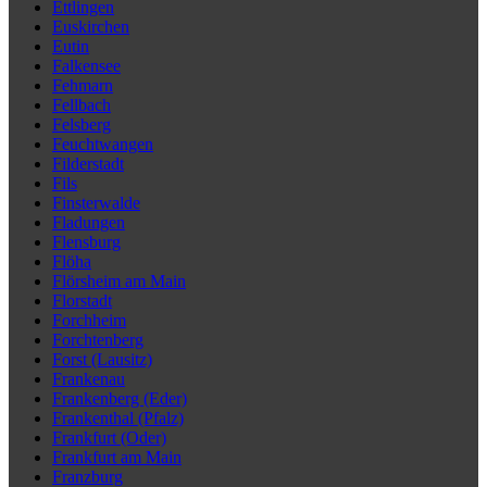
Ettlingen
Euskirchen
Eutin
Falkensee
Fehmarn
Fellbach
Felsberg
Feuchtwangen
Filderstadt
Fils
Finsterwalde
Fladungen
Flensburg
Flöha
Flörsheim am Main
Florstadt
Forchheim
Forchtenberg
Forst (Lausitz)
Frankenau
Frankenberg (Eder)
Frankenthal (Pfalz)
Frankfurt (Oder)
Frankfurt am Main
Franzburg