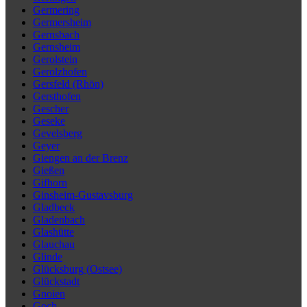
Germering
Germersheim
Gernsbach
Gernsheim
Gerolstein
Gerolzhofen
Gersfeld (Rhön)
Gersthofen
Gescher
Geseke
Gevelsberg
Geyer
Giengen an der Brenz
Gießen
Gifhorn
Ginsheim-Gustavsburg
Gladbeck
Gladenbach
Glashütte
Glauchau
Glinde
Glücksburg (Ostsee)
Glückstadt
Gnoien
Goch