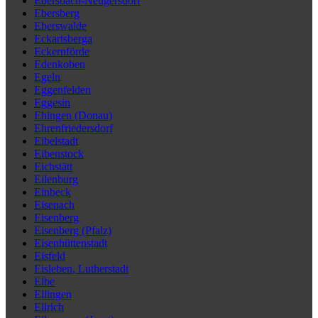
Ebersbach-Neugersdorf
Ebersberg
Eberswalde
Eckartsberga
Eckernförde
Edenkoben
Egeln
Eggenfelden
Eggesin
Ehingen (Donau)
Ehrenfriedersdorf
Eibelstadt
Eibenstock
Eichstätt
Eilenburg
Einbeck
Eisenach
Eisenberg
Eisenberg (Pfalz)
Eisenhüttenstadt
Eisfeld
Eisleben, Lutherstadt
Elbe
Ellingen
Ellrich