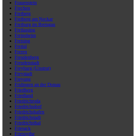
Frauenstein
Frechen
Freiberg
Freiberg am Neckar
Freiburg im Breisgau
Freilassing
Freinsheim
Freising
Freital
Freren
Freudenberg
Freudenstadt
Freyburg (Unstrut)
Freystadt
Freyung
Fridingen an der Donau
Friedberg
Friedland
Friedrichroda
Friedrichsdorf
Friedrichshafen
Friedrichstadt
Friedrichsthal
Friesack
Friesoythe