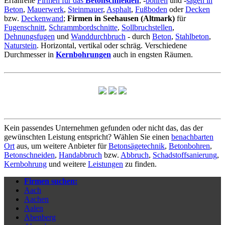
Erfahrene
Firmen für das
Betonschneiden
, -
bohren
und -
sägen in
Beton
,
Mauerwerk
,
Steinmauer
,
Asphalt
,
Fußboden
oder
Decken
bzw.
Deckenwand
;
Firmen in Seehausen (Altmark)
für
Fugenschnitt
,
Schrammbordschnitte
,
Sollbruchstellen
,
Dehnungsfugen
und
Wanddurchbruch
- durch
Beton
,
Stahlbeton
,
Naturstein
. Horizontal, vertikal oder schräg. Verschiedene
Durchmesser in
Kernbohrungen
auch in engsten Räumen.
Kein passendes Unternehmen gefunden oder nicht das, das der
gewünschten Leistung entspricht? Wählen Sie einen
benachbarten
Ort
aus, um weitere Anbieter für
Betonsägetechnik
,
Betonbohren
,
Betonschneiden
,
Handabbruch
bzw.
Abbruch
,
Schadstoffsanierung
,
Kernbohrung
und weitere
Leistungen
zu finden.
Firmen suchen:
Aach
Aachen
Aalen
Abenberg