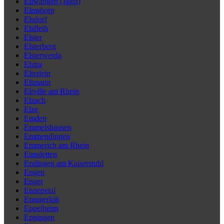
Ellwangen (Jagst)
Elmshorn
Elsdorf
Elsfleth
Elster
Elsterberg
Elsterwerda
Elstra
Elterlein
Eltmann
Eltville am Rhein
Elzach
Elze
Emden
Emmelshausen
Emmendingen
Emmerich am Rhein
Emsdetten
Endingen am Kaiserstuhl
Engen
Enger
Ennepetal
Ennigerloh
Eppelheim
Eppingen