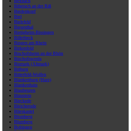
Bexbach
Biberach an der Riß
Biedenkopf
Biel
Bielefeld
Biesenthal
Bietigheim-Bissingen
Billerbeck
Bingen am Rhein
Birkenfeld
Bischofsheim an der Rhön
Bischofswerda
Bismark (Altmark)
Bitburg
Bitterfeld-Wolfen
Blankenburg (Harz)
Blankenhain
Blaubeuren
Blaustein
Bleckede
Bleicherode
Blieskastel
Blomberg
Blumberg
Bobingen