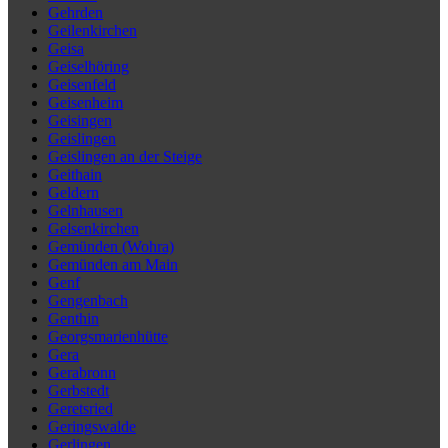
Gehrden
Geilenkirchen
Geisa
Geiselhöring
Geisenfeld
Geisenheim
Geisingen
Geislingen
Geislingen an der Steige
Geithain
Geldern
Gelnhausen
Gelsenkirchen
Gemünden (Wohra)
Gemünden am Main
Genf
Gengenbach
Genthin
Georgsmarienhütte
Gera
Gerabronn
Gerbstedt
Geretsried
Geringswalde
Gerlingen