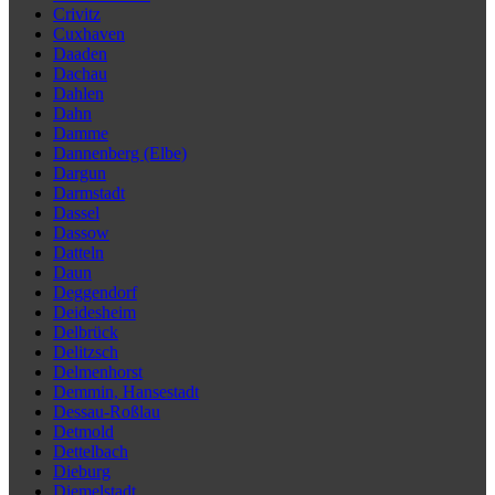
Crivitz
Cuxhaven
Daaden
Dachau
Dahlen
Dahn
Damme
Dannenberg (Elbe)
Dargun
Darmstadt
Dassel
Dassow
Datteln
Daun
Deggendorf
Deidesheim
Delbrück
Delitzsch
Delmenhorst
Demmin, Hansestadt
Dessau-Roßlau
Detmold
Dettelbach
Dieburg
Diemelstadt