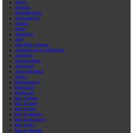
Artern
Arzberg
Aschaffenburg
Aschersleben
Asperg
Aßlar
Attendorn
Aub
Aue-Bad Schlema
Auerbach in der Oberpfalz
Augsburg
Augustusburg
Aulendorf
Auma-Weidatal
Aurich
Babenhausen
Bacharach
Backnang
Bad Aibling
Bad Arolsen
Bad Belzig
Bad Bentheim
Bad Bergzabern
Bad Berka
Bad Berleburg