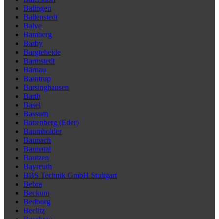
Balingen
Ballenstedt
Balve
Bamberg
Barby
Bargteheide
Barmstedt
Bärnau
Barntrup
Barsinghausen
Barth
Basel
Bassum
Battenberg (Eder)
Baumholder
Baunach
Baunatal
Bautzen
Bayreuth
BBS Technik GmbH Stuttgart
Bebra
Beckum
Bedburg
Beelitz