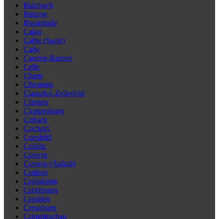
Butzbach
Bützow
Buxtehude
Calau
Calbe (Saale)
Calw
Castrop-Rauxel
Celle
Cham
Chemnitz
Clausthal-Zellerfeld
Clingen
Cloppenburg
Coburg
Cochem
Coesfeld
Colditz
Coswig
Coswig (Anhalt)
Cottbus
Crailsheim
Creglingen
Creußen
Creuzburg
Crimmitschau