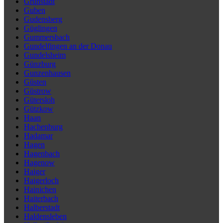
Grünstadt
Guben
Gudensberg
Güglingen
Gummersbach
Gundelfingen an der Donau
Gundelsheim
Günzburg
Gunzenhausen
Güsten
Güstrow
Gütersloh
Gützkow
Haan
Hachenburg
Hadamar
Hagen
Hagenbach
Hagenow
Haiger
Haigerloch
Hainichen
Haiterbach
Halberstadt
Haldensleben