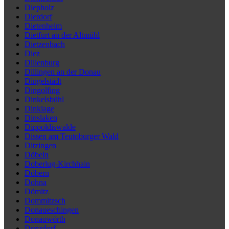
Diepholz
Dierdorf
Dietenheim
Dietfurt an der Altmühl
Dietzenbach
Diez
Dillenburg
Dillingen an der Donau
Dingelstädt
Dingolfing
Dinkelsbühl
Dinklage
Dinslaken
Dippoldiswalde
Dissen am Teutoburger Wald
Ditzingen
Döbeln
Doberlug-Kirchhain
Döbern
Dohna
Dömitz
Dommitzsch
Donaueschingen
Donauwörth
Donzdorf