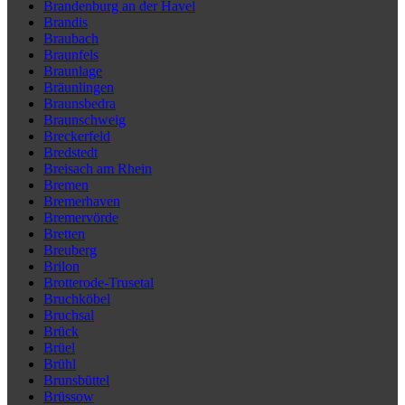
Brandenburg an der Havel
Brandis
Braubach
Braunfels
Braunlage
Bräunlingen
Braunsbedra
Braunschweig
Breckerfeld
Bredstedt
Breisach am Rhein
Bremen
Bremerhaven
Bremervörde
Bretten
Breuberg
Brilon
Brotterode-Trusetal
Bruchköbel
Bruchsal
Brück
Brüel
Brühl
Brunsbüttel
Brüssow