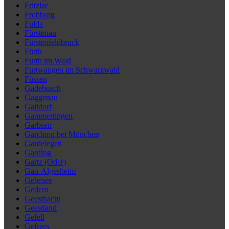
Fritzlar
Frohburg
Fulda
Fürstenau
Fürstenfeldbruck
Fürth
Furth im Wald
Furtwangen im Schwarzwald
Füssen
Gadebusch
Gaggenau
Gaildorf
Gammertingen
Garbsen
Garching bei München
Gardelegen
Garding
Gartz (Oder)
Gau-Algesheim
Gebesee
Gedern
Geesthacht
Geestland
Gefell
Gefrees