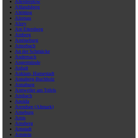
Altentreptow
Altlandsberg
Altötting
Alzenau
Alzey
Am Ettersberg
Amberg
Amöneburg
Amorbach
An der Schmücke
Andernach
Angermünde
Anhalt
Anklam, Hansestadt
Annaberg-Buchholz
Annaburg
Annweiler am Trifels
Ansbach
Apolda
Arendsee (Altmark)
Arneburg
Arnis
Arnsberg
Arnstadt
Arnstein