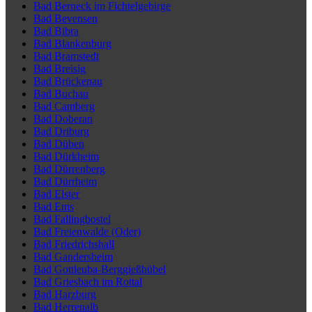
Bad Berneck im Fichtelgebirge
Bad Bevensen
Bad Bibra
Bad Blankenburg
Bad Bramstedt
Bad Breisig
Bad Brückenau
Bad Buchau
Bad Camberg
Bad Doberan
Bad Driburg
Bad Düben
Bad Dürkheim
Bad Dürrenberg
Bad Dürrheim
Bad Elster
Bad Ems
Bad Fallingbostel
Bad Freienwalde (Oder)
Bad Friedrichshall
Bad Gandersheim
Bad Gottleuba-Berggießhübel
Bad Griesbach im Rottal
Bad Harzburg
Bad Herrenalb