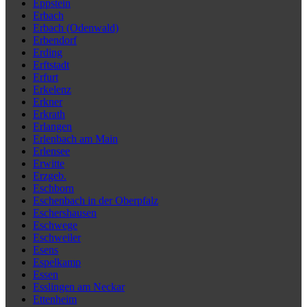
Eppstein
Erbach
Erbach (Odenwald)
Erbendorf
Erding
Erftstadt
Erfurt
Erkelenz
Erkner
Erkrath
Erlangen
Erlenbach am Main
Erlensee
Erwitte
Erzgeb.
Eschborn
Eschenbach in der Oberpfalz
Eschershausen
Eschwege
Eschweiler
Esens
Espelkamp
Essen
Esslingen am Neckar
Ettenheim