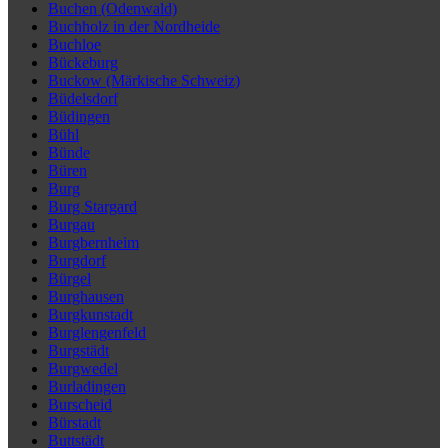
Buchen (Odenwald)
Buchholz in der Nordheide
Buchloe
Bückeburg
Buckow (Märkische Schweiz)
Büdelsdorf
Büdingen
Bühl
Bünde
Büren
Burg
Burg Stargard
Burgau
Burgbernheim
Burgdorf
Bürgel
Burghausen
Burgkunstadt
Burglengenfeld
Burgstädt
Burgwedel
Burladingen
Burscheid
Bürstadt
Buttstädt