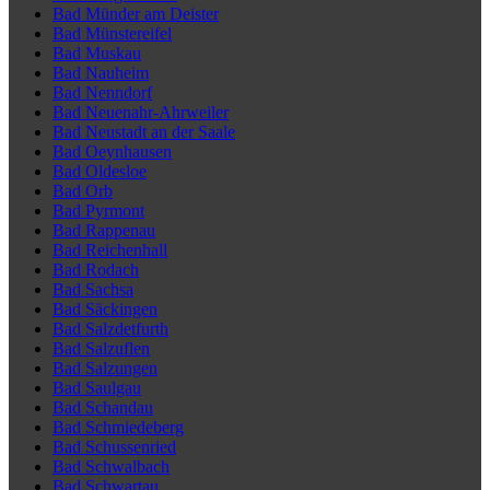
Bad Münder am Deister
Bad Münstereifel
Bad Muskau
Bad Nauheim
Bad Nenndorf
Bad Neuenahr-Ahrweiler
Bad Neustadt an der Saale
Bad Oeynhausen
Bad Oldesloe
Bad Orb
Bad Pyrmont
Bad Rappenau
Bad Reichenhall
Bad Rodach
Bad Sachsa
Bad Säckingen
Bad Salzdetfurth
Bad Salzuflen
Bad Salzungen
Bad Saulgau
Bad Schandau
Bad Schmiedeberg
Bad Schussenried
Bad Schwalbach
Bad Schwartau