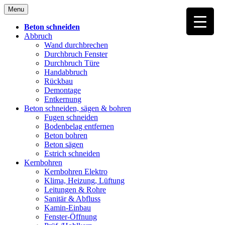
Skip
Menu
to
content
Beton schneiden
Abbruch
Wand durchbrechen
Durchbruch Fenster
Durchbruch Türe
Handabbruch
Rückbau
Demontage
Entkernung
Beton schneiden, sägen & bohren
Fugen schneiden
Bodenbelag entfernen
Beton bohren
Beton sägen
Estrich schneiden
Kernbohren
Kernbohren Elektro
Klima, Heizung, Lüftung
Leitungen & Rohre
Sanitär & Abfluss
Kamin-Einbau
Fenster-Öffnung