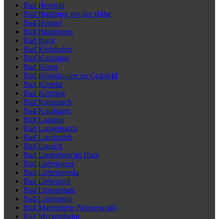
Bad Hersfeld
Bad Homburg vor der Höhe
Bad Honnef
Bad Hönningen
Bad Iburg
Bad Karlshafen
Bad Kissingen
Bad König
Bad Königshofen im Grabfeld
Bad Köstritz
Bad Kötzting
Bad Kreuznach
Bad Krozingen
Bad Laasphe
Bad Langensalza
Bad Lauchstädt
Bad Lausick
Bad Lauterberg im Harz
Bad Liebenstein
Bad Liebenwerda
Bad Liebenzell
Bad Lippspringe
Bad Lobenstein
Bad Marienberg (Westerwald)
Bad Mergentheim