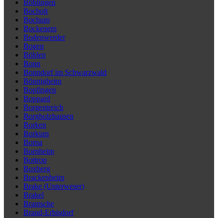
Böblingen
Bocholt
Bochum
Bockenem
Bodenwerder
Bogen
Böhlen
Bonn
Bonndorf im Schwarzwald
Bönnigheim
Bopfingen
Boppard
Borgentreich
Borgholzhausen
Borken
Borkum
Borna
Bornheim
Bottrop
Boxberg
Brackenheim
Brake (Unterweser)
Brakel
Bramsche
Brand-Erbisdorf