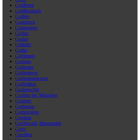
Goldberg
Goldkronach
Golßen
Gommern
Göppingen
Görlitz
Goslar
Gößnitz
Gotha
Göttingen
Grabow
Grafenau
Gräfenberg
Gräfenhainichen
Gräfenthal
Grafenwöhr
Grafing bei München
Gransee
Grebenau
Grebenstein
Greding
Greifswald, Hansestadt
Greiz
Greußen