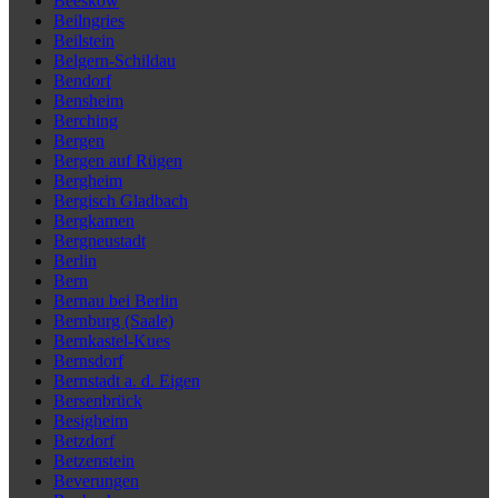
Beeskow
Beilngries
Beilstein
Belgern-Schildau
Bendorf
Bensheim
Berching
Bergen
Bergen auf Rügen
Bergheim
Bergisch Gladbach
Bergkamen
Bergneustadt
Berlin
Bern
Bernau bei Berlin
Bernburg (Saale)
Bernkastel-Kues
Bernsdorf
Bernstadt a. d. Eigen
Bersenbrück
Besigheim
Betzdorf
Betzenstein
Beverungen