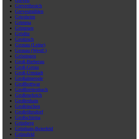
Greven
Grevenbroich
Grevesmühlen
Griesheim
Grimma
Grimmen
Gröditz
Groitzsch
Gronau (Leine)
Gronau (Westf.)
Gröningen
Groß-Bieberau
Groß-Gerau
Groß-Umstadt
Großalmerode
Großbottwar
Großbreitenbach
Großenehrich
Großenhain
Großräschen
Großröhrsdorf
Großschirma
Grünberg
Grünhain-Beierfeld
Grünsfeld