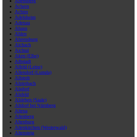
Abensberg
Achern
Achim
Adelsheim
Adenau
Ahaus
Ahlen
Ahrensburg
Aichach
Aichtal
Aken (Elbe)
Albstadt
Alfeld (Leine)
Allendorf (Lumda)
Allstedt
Alpirsbach
Alsdorf
Alsfeld
Alsleben (Saale)
Altdorf bei Nürnberg
Altena
Altenberg
Altenburg
Altenkirchen (Westerwald)
Altensteig