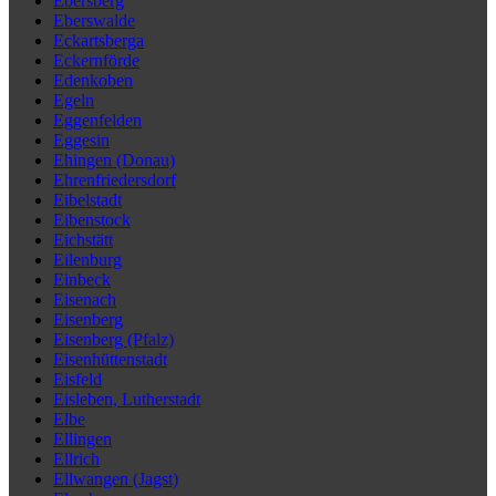
Ebersberg
Eberswalde
Eckartsberga
Eckernförde
Edenkoben
Egeln
Eggenfelden
Eggesin
Ehingen (Donau)
Ehrenfriedersdorf
Eibelstadt
Eibenstock
Eichstätt
Eilenburg
Einbeck
Eisenach
Eisenberg
Eisenberg (Pfalz)
Eisenhüttenstadt
Eisfeld
Eisleben, Lutherstadt
Elbe
Ellingen
Ellrich
Ellwangen (Jagst)