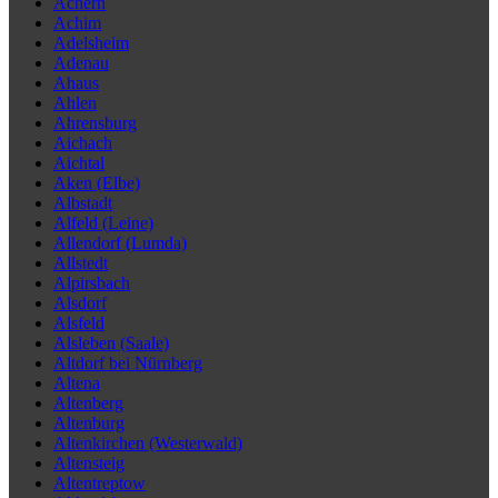
Achern
Achim
Adelsheim
Adenau
Ahaus
Ahlen
Ahrensburg
Aichach
Aichtal
Aken (Elbe)
Albstadt
Alfeld (Leine)
Allendorf (Lumda)
Allstedt
Alpirsbach
Alsdorf
Alsfeld
Alsleben (Saale)
Altdorf bei Nürnberg
Altena
Altenberg
Altenburg
Altenkirchen (Westerwald)
Altensteig
Altentreptow