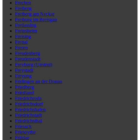
Frechen
Freiberg
Freiberg am Neckar
Freiburg im Breisgau
Freilassing
Freinsheim
Freising
Freital
Freren
Freudenberg
Freudenstadt
Freyburg (Unstrut)
Freystadt
Freyung
Fridingen an der Donau
Friedberg
Friedland
Friedrichroda
Friedrichsdorf
Friedrichshafen
Friedrichstadt
Friedrichsthal
Friesack
Friesoythe
Fritzlar