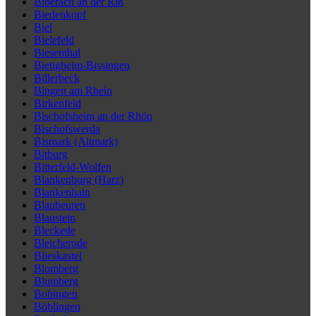
Biberach an der Riß
Biedenkopf
Biel
Bielefeld
Biesenthal
Bietigheim-Bissingen
Billerbeck
Bingen am Rhein
Birkenfeld
Bischofsheim an der Rhön
Bischofswerda
Bismark (Altmark)
Bitburg
Bitterfeld-Wolfen
Blankenburg (Harz)
Blankenhain
Blaubeuren
Blaustein
Bleckede
Bleicherode
Blieskastel
Blomberg
Blumberg
Bobingen
Böblingen