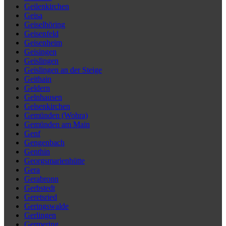
Geilenkirchen
Geisa
Geiselhöring
Geisenfeld
Geisenheim
Geisingen
Geislingen
Geislingen an der Steige
Geithain
Geldern
Gelnhausen
Gelsenkirchen
Gemünden (Wohra)
Gemünden am Main
Genf
Gengenbach
Genthin
Georgsmarienhütte
Gera
Gerabronn
Gerbstedt
Geretsried
Geringswalde
Gerlingen
Germering