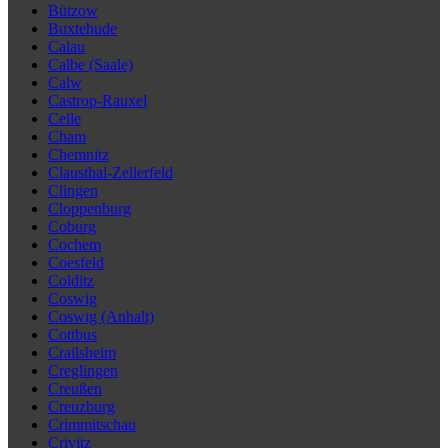
Bützow
Buxtehude
Calau
Calbe (Saale)
Calw
Castrop-Rauxel
Celle
Cham
Chemnitz
Clausthal-Zellerfeld
Clingen
Cloppenburg
Coburg
Cochem
Coesfeld
Colditz
Coswig
Coswig (Anhalt)
Cottbus
Crailsheim
Creglingen
Creußen
Creuzburg
Crimmitschau
Crivitz