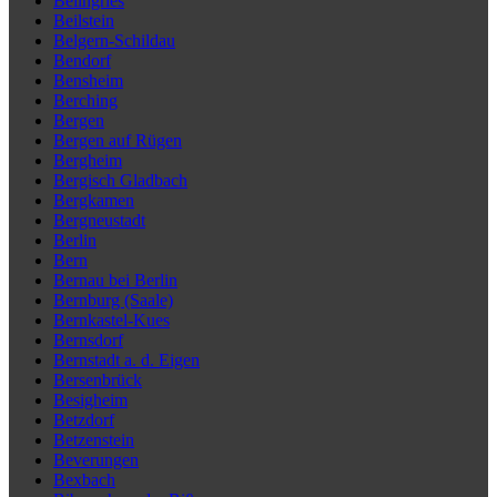
Beilngries
Beilstein
Belgern-Schildau
Bendorf
Bensheim
Berching
Bergen
Bergen auf Rügen
Bergheim
Bergisch Gladbach
Bergkamen
Bergneustadt
Berlin
Bern
Bernau bei Berlin
Bernburg (Saale)
Bernkastel-Kues
Bernsdorf
Bernstadt a. d. Eigen
Bersenbrück
Besigheim
Betzdorf
Betzenstein
Beverungen
Bexbach