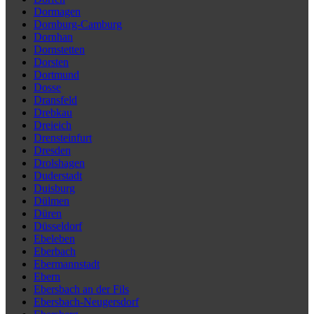
Dormagen
Dornburg-Camburg
Dornhan
Dornstetten
Dorsten
Dortmund
Dosse
Dransfeld
Drebkau
Dreieich
Drensteinfurt
Dresden
Drolshagen
Duderstadt
Duisburg
Dülmen
Düren
Düsseldorf
Ebeleben
Eberbach
Ebermannstadt
Ebern
Ebersbach an der Fils
Ebersbach-Neugersdorf