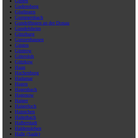
Guben
Gudensberg
Güglingen
Gummersbach
Gundelfingen an der Donau
Gundelsheim
Günzburg
Gunzenhausen
Güsten
Güstrow
Gütersloh
Gützkow
Haan
Hachenburg
Hadamar
Hagen
Hagenbach
Hagenow
Haiger
Haigerloch
Hainichen
Haiterbach
Halberstadt
Haldensleben
Halle (Saale)