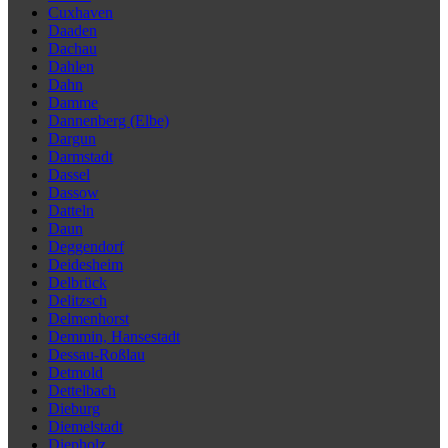
Cuxhaven
Daaden
Dachau
Dahlen
Dahn
Damme
Dannenberg (Elbe)
Dargun
Darmstadt
Dassel
Dassow
Datteln
Daun
Deggendorf
Deidesheim
Delbrück
Delitzsch
Delmenhorst
Demmin, Hansestadt
Dessau-Roßlau
Detmold
Dettelbach
Dieburg
Diemelstadt
Diepholz