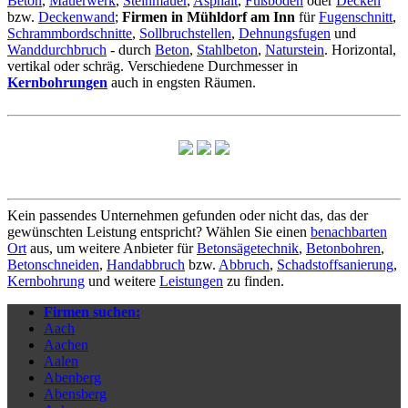
Beton
,
Mauerwerk
,
Steinmauer
,
Asphalt
,
Fußboden
oder
Decken
bzw.
Deckenwand
;
Firmen in Mühldorf am Inn
für
Fugenschnitt
,
Schrammbordschnitte
,
Sollbruchstellen
,
Dehnungsfugen
und
Wanddurchbruch
- durch
Beton
,
Stahlbeton
,
Naturstein
. Horizontal,
vertikal oder schräg. Verschiedene Durchmesser in
Kernbohrungen
auch in engsten Räumen.
Kein passendes Unternehmen gefunden oder nicht das, das der
gewünschten Leistung entspricht? Wählen Sie einen
benachbarten
Ort
aus, um weitere Anbieter für
Betonsägetechnik
,
Betonbohren
,
Betonschneiden
,
Handabbruch
bzw.
Abbruch
,
Schadstoffsanierung
,
Kernbohrung
und weitere
Leistungen
zu finden.
Firmen suchen:
Aach
Aachen
Aalen
Abenberg
Abensberg