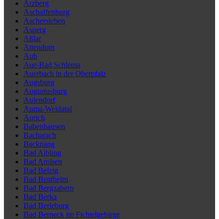
Arzberg
Aschaffenburg
Aschersleben
Asperg
Aßlar
Attendorn
Aub
Aue-Bad Schlema
Auerbach in der Oberpfalz
Augsburg
Augustusburg
Aulendorf
Auma-Weidatal
Aurich
Babenhausen
Bacharach
Backnang
Bad Aibling
Bad Arolsen
Bad Belzig
Bad Bentheim
Bad Bergzabern
Bad Berka
Bad Berleburg
Bad Berneck im Fichtelgebirge