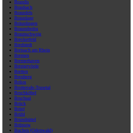
Brandis
Braubach
Braunfels
Braunlage
Bräunlingen
Braunsbedra
Braunschweig
Breckerfeld
Bredstedt
Breisach am Rhein
Bremen
Bremerhaven
Bremervörde
Bretten
Breuberg
Brilon
Brotterode-Trusetal
Bruchköbel
Bruchsal
Brück
Brüel
Brühl
Brunsbüttel
Brüssow
Buchen (Odenwald)