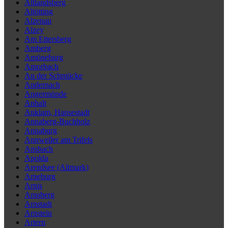
Altlandsberg
Altötting
Alzenau
Alzey
Am Ettersberg
Amberg
Amöneburg
Amorbach
An der Schmücke
Andernach
Angermünde
Anhalt
Anklam, Hansestadt
Annaberg-Buchholz
Annaburg
Annweiler am Trifels
Ansbach
Apolda
Arendsee (Altmark)
Arneburg
Arnis
Arnsberg
Arnstadt
Arnstein
Artern