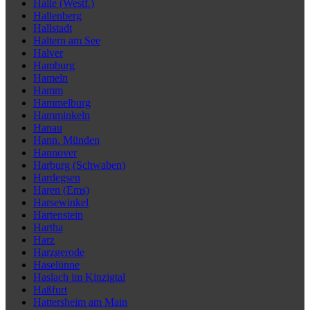
Halle (Westf.)
Hallenberg
Hallstadt
Haltern am See
Halver
Hamburg
Hameln
Hamm
Hammelburg
Hamminkeln
Hanau
Hann. Münden
Hannover
Harburg (Schwaben)
Hardegsen
Haren (Ems)
Harsewinkel
Hartenstein
Hartha
Harz
Harzgerode
Haselünne
Haslach im Kinzigtal
Haßfurt
Hattersheim am Main