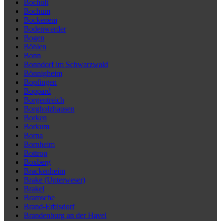
Bocholt
Bochum
Bockenem
Bodenwerder
Bogen
Böhlen
Bonn
Bonndorf im Schwarzwald
Bönnigheim
Bopfingen
Boppard
Borgentreich
Borgholzhausen
Borken
Borkum
Borna
Bornheim
Bottrop
Boxberg
Brackenheim
Brake (Unterweser)
Brakel
Bramsche
Brand-Erbisdorf
Brandenburg an der Havel