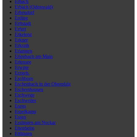
Erbach
Erbach (Odenwald)
Erbendorf
Erding
Erftstadt
Erfurt
Erkelenz
Erkner
Erkrath
Erlangen
Erlenbach am Main
Erlensee
Erwitte
Erzgeb.
Eschborn
Eschenbach in der Oberpfalz
Eschershausen
Eschwege
Eschweiler
Esens
Espelkamp
Essen
Esslingen am Neckar
Ettenheim
Ettlingen