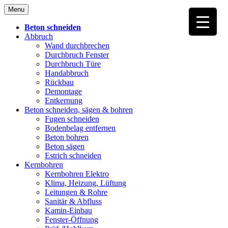
Skip
Menu
to
content
Beton schneiden
Abbruch
Wand durchbrechen
Durchbruch Fenster
Durchbruch Türe
Handabbruch
Rückbau
Demontage
Entkernung
Beton schneiden, sägen & bohren
Fugen schneiden
Bodenbelag entfernen
Beton bohren
Beton sägen
Estrich schneiden
Kernbohren
Kernbohren Elektro
Klima, Heizung, Lüftung
Leitungen & Rohre
Sanitär & Abfluss
Kamin-Einbau
Fenster-Öffnung