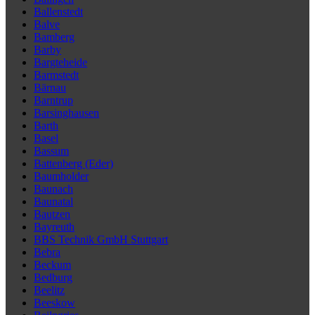
Ballenstedt
Balve
Bamberg
Barby
Bargteheide
Barmstedt
Bärnau
Barntrup
Barsinghausen
Barth
Basel
Bassum
Battenberg (Eder)
Baumholder
Baunach
Baunatal
Bautzen
Bayreuth
BBS Technik GmbH Stuttgart
Bebra
Beckum
Bedburg
Beelitz
Beeskow