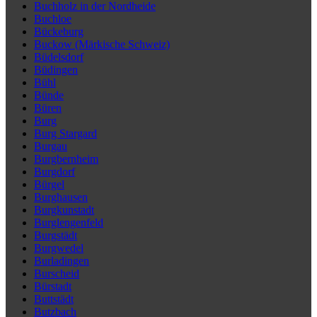
Buchholz in der Nordheide
Buchloe
Bückeburg
Buckow (Märkische Schweiz)
Büdelsdorf
Büdingen
Bühl
Bünde
Büren
Burg
Burg Stargard
Burgau
Burgbernheim
Burgdorf
Bürgel
Burghausen
Burgkunstadt
Burglengenfeld
Burgstädt
Burgwedel
Burladingen
Burscheid
Bürstadt
Buttstädt
Butzbach