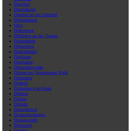
Dierdorf
Dietenheim
Dietfurt an der Altmühl
Dietzenbach
Diez
Dillenburg
Dillingen an der Donau
Dingelstädt
Dingolfing
Dinkelsbühl
Dinklage
Dinslaken
Dippoldiswalde
Dissen am Teutoburger Wald
Ditzingen
Döbeln
Doberlug-Kirchhain
Döbern
Dohna
Dömitz
Dommitzsch
Donaueschingen
Donauwörth
Donzdorf
Dorfen