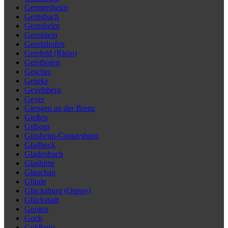
Germersheim
Gernsbach
Gernsheim
Gerolstein
Gerolzhofen
Gersfeld (Rhön)
Gersthofen
Gescher
Geseke
Gevelsberg
Geyer
Giengen an der Brenz
Gießen
Gifhorn
Ginsheim-Gustavsburg
Gladbeck
Gladenbach
Glashütte
Glauchau
Glinde
Glücksburg (Ostsee)
Glückstadt
Gnoien
Goch
Goldberg