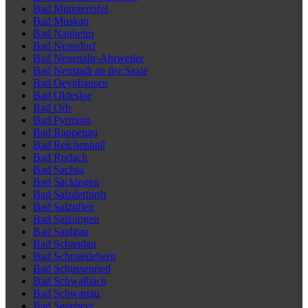
Bad Münstereifel
Bad Muskau
Bad Nauheim
Bad Nenndorf
Bad Neuenahr-Ahrweiler
Bad Neustadt an der Saale
Bad Oeynhausen
Bad Oldesloe
Bad Orb
Bad Pyrmont
Bad Rappenau
Bad Reichenhall
Bad Rodach
Bad Sachsa
Bad Säckingen
Bad Salzdetfurth
Bad Salzuflen
Bad Salzungen
Bad Saulgau
Bad Schandau
Bad Schmiedeberg
Bad Schussenried
Bad Schwalbach
Bad Schwartau
Bad Segeberg