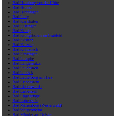
Bad Homburg vor der Höhe
Bad Honnef
Bad Hönningen
Bad Iburg
Bad Karlshafen
Bad Kissingen
Bad König
Bad Königshofen im Grabfeld
Bad Köstritz
Bad Kötzting
Bad Kreuznach
Bad Krozingen
Bad Laasphe
Bad Langensalza
Bad Lauchstädt
Bad Lausick
Bad Lauterberg im Harz
Bad Liebenstein
Bad Liebenwerda
Bad Liebenzell
Bad Lippspringe
Bad Lobenstein
Bad Marienberg (Westerwald)
Bad Mergentheim
Bad Münder am Deister