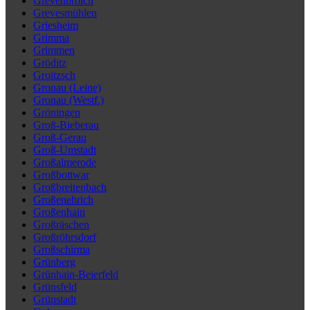
Grevenbroich
Grevesmühlen
Griesheim
Grimma
Grimmen
Gröditz
Groitzsch
Gronau (Leine)
Gronau (Westf.)
Gröningen
Groß-Bieberau
Groß-Gerau
Groß-Umstadt
Großalmerode
Großbottwar
Großbreitenbach
Großenehrich
Großenhain
Großräschen
Großröhrsdorf
Großschirma
Grünberg
Grünhain-Beierfeld
Grünsfeld
Grünstadt