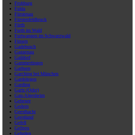
Frohburg
Fulda
Fürstenau
Fürstenfeldbruck
Fürth
Furth im Wald
Furtwangen im Schwarzwald
Füssen
Gadebusch
Gaggenau
Gaildorf
Gammertingen
Garbsen
Garching bei München
Gardelegen
Garding
Gartz (Oder)
Gau-Algesheim
Gebesee
Gedern
Geesthacht
Geestland
Gefell
Gefrees
Gehrden