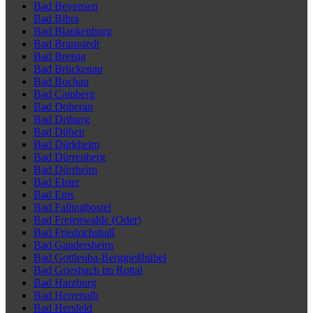
Bad Bevensen
Bad Bibra
Bad Blankenburg
Bad Bramstedt
Bad Breisig
Bad Brückenau
Bad Buchau
Bad Camberg
Bad Doberan
Bad Driburg
Bad Düben
Bad Dürkheim
Bad Dürrenberg
Bad Dürrheim
Bad Elster
Bad Ems
Bad Fallingbostel
Bad Freienwalde (Oder)
Bad Friedrichshall
Bad Gandersheim
Bad Gottleuba-Berggießhübel
Bad Griesbach im Rottal
Bad Harzburg
Bad Herrenalb
Bad Hersfeld