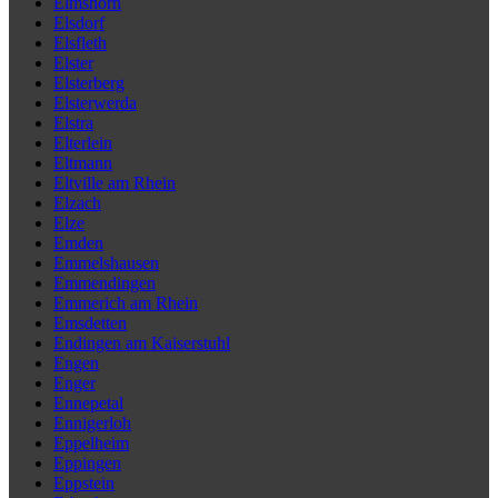
Elmshorn
Elsdorf
Elsfleth
Elster
Elsterberg
Elsterwerda
Elstra
Elterlein
Eltmann
Eltville am Rhein
Elzach
Elze
Emden
Emmelshausen
Emmendingen
Emmerich am Rhein
Emsdetten
Endingen am Kaiserstuhl
Engen
Enger
Ennepetal
Ennigerloh
Eppelheim
Eppingen
Eppstein