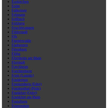
Euskirchen
Eutin
Falkensee
Fehmarn
Fellbach
Felsberg
Feuchtwangen
Filderstadt
Fils
Finsterwalde
Fladungen
Flensburg
Flöha
Flörsheim am Main
Florstadt
Forchheim
Forchtenberg
Forst (Lausitz)
Frankenau
Frankenberg (Eder)
Frankenthal (Pfalz)
Frankfurt (Oder)
Frankfurt am Main
Franzburg
Frauenstein