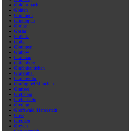
Goldkronach
Golßen
Gommern
Göppingen
Görlitz
Goslar
Gößnitz
Gotha
Göttingen
Grabow
Grafenau
Gräfenberg
Gräfenhainichen
Gräfenthal
Grafenwöhr
Grafing bei München
Gransee
Grebenau
Grebenstein
Greding
Greifswald, Hansestadt
Greiz
Greußen
Greven