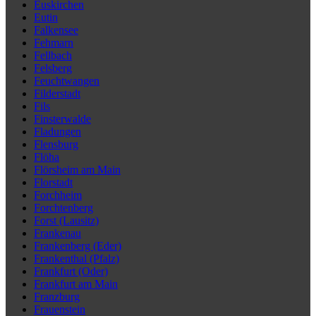
Euskirchen
Eutin
Falkensee
Fehmarn
Fellbach
Felsberg
Feuchtwangen
Filderstadt
Fils
Finsterwalde
Fladungen
Flensburg
Flöha
Flörsheim am Main
Florstadt
Forchheim
Forchtenberg
Forst (Lausitz)
Frankenau
Frankenberg (Eder)
Frankenthal (Pfalz)
Frankfurt (Oder)
Frankfurt am Main
Franzburg
Frauenstein