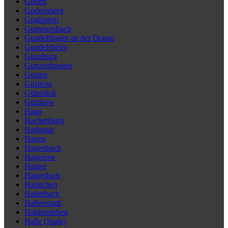
Guben
Gudensberg
Güglingen
Gummersbach
Gundelfingen an der Donau
Gundelsheim
Günzburg
Gunzenhausen
Güsten
Güstrow
Gütersloh
Gützkow
Haan
Hachenburg
Hadamar
Hagen
Hagenbach
Hagenow
Haiger
Haigerloch
Hainichen
Haiterbach
Halberstadt
Haldensleben
Halle (Saale)