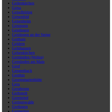
Geilenkirchen
Geisa
Geiselhöring
Geisenfeld
Geisenheim
Geisingen
Geislingen
Geislingen an der Steige
Geithain
Geldern
Gelnhausen
Gelsenkirchen
Gemünden (Wohra)
Gemünden am Main
Genf
Gengenbach
Genthin
Georgsmarienhütte
Gera
Gerabronn
Gerbstedt
Geretsried
Geringswalde
Gerlingen
Germering