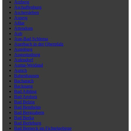
Arzberg
Aschaffenburg
Aschersleben
Asperg
Aßlar
Attendorn
Aub
Aue-Bad Schlema
Auerbach in der Oberpfalz
Augsburg
Augustusburg
Aulendorf
Auma-Weidatal
Aurich
Babenhausen
Bacharach
Backnang
Bad Aibling
Bad Arolsen
Bad Belzig
Bad Bentheim
Bad Bergzabern
Bad Berka
Bad Berleburg
Bad Berneck im Fichtelgebirge