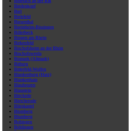
Biberach an der Riß
Biedenkopf
Biel
Bielefeld
Biesenthal
Bietigheim-Bissingen
Billerbeck
Bingen am Rhein
Birkenfeld
Bischofsheim an der Rhön
Bischofswerda
Bismark (Altmark)
Bitburg
Bitterfeld-Wolfen
Blankenburg (Harz)
Blankenhain
Blaubeuren
Blaustein
Bleckede
Bleicherode
Blieskastel
Blomberg
Blumberg
Bobingen
Böblingen