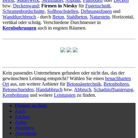
Beton
,
Mauerwerk
,
Steinmauer
,
Asphalt
,
Fußboden
oder
Decken
bzw.
Deckenwand
;
Firmen in Niesky
für
Fugenschnitt
,
Schrammbordschnitte
,
Sollbruchstellen
,
Dehnungsfugen
und
Wanddurchbruch
- durch
Beton
,
Stahlbeton
,
Naturstein
. Horizontal,
vertikal oder schräg. Verschiedene Durchmesser in
Kernbohrungen
auch in engsten Räumen.
Kein passendes Unternehmen gefunden oder nicht das, das der
gewünschten Leistung entspricht? Wählen Sie einen
benachbarten
Ort
aus, um weitere Anbieter für
Betonsägetechnik
,
Betonbohren
,
Betonschneiden
,
Handabbruch
bzw.
Abbruch
,
Schadstoffsanierung
,
Kernbohrung
und weitere
Leistungen
zu finden.
Firmen suchen:
Aach
Aachen
Aalen
Abenberg
Abensberg