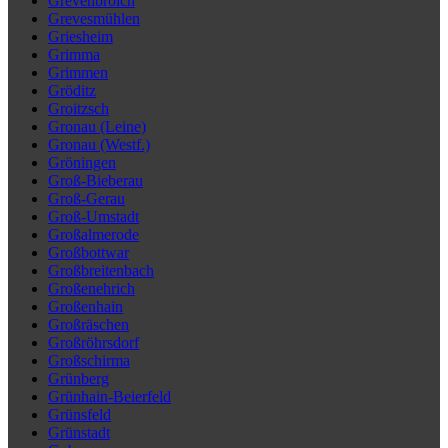
Grevenbroich
Grevesmühlen
Griesheim
Grimma
Grimmen
Gröditz
Groitzsch
Gronau (Leine)
Gronau (Westf.)
Gröningen
Groß-Bieberau
Groß-Gerau
Groß-Umstadt
Großalmerode
Großbottwar
Großbreitenbach
Großenehrich
Großenhain
Großräschen
Großröhrsdorf
Großschirma
Grünberg
Grünhain-Beierfeld
Grünsfeld
Grünstadt