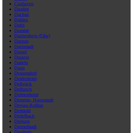
Cuxhaven
Daaden
Dachau
Dahlen
Dahn
Damme
Dannenberg (Elbe)
Dargun
Darmstadt
Dassel
Dassow
Datteln
Daun
Deggendorf
Deidesheim
Delbrück
Delitzsch
Delmenhorst
Demmin, Hansestadt
Dessau-Roßlau
Detmold
Dettelbach
Dieburg
Diemelstadt
Diepholz