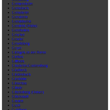
Germersheim
Gernsbach
Gernsheim
Gerolstein
Gerolzhofen
Gersfeld (Rhön)
Gersthofen
Gescher
Geseke
Gevelsberg
Geyer
Giengen an der Brenz
Gießen
Gifhorn
Ginsheim-Gustavsburg
Gladbeck
Gladenbach
Glashütte
Glauchau
Glinde
Glücksburg (Ostsee)
Glückstadt
Gnoien
Goch
Goldberg