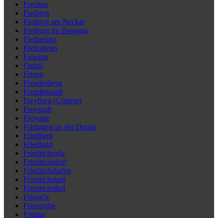
Frechen
Freiberg
Freiberg am Neckar
Freiburg im Breisgau
Freilassing
Freinsheim
Freising
Freital
Freren
Freudenberg
Freudenstadt
Freyburg (Unstrut)
Freystadt
Freyung
Fridingen an der Donau
Friedberg
Friedland
Friedrichroda
Friedrichsdorf
Friedrichshafen
Friedrichstadt
Friedrichsthal
Friesack
Friesoythe
Fritzlar