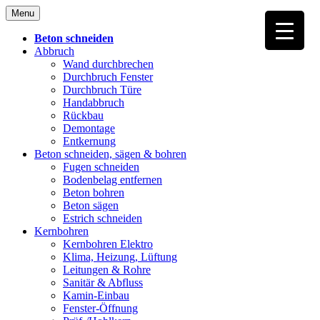
Skip
Menu
to
content
Beton schneiden
Abbruch
Wand durchbrechen
Durchbruch Fenster
Durchbruch Türe
Handabbruch
Rückbau
Demontage
Entkernung
Beton schneiden, sägen & bohren
Fugen schneiden
Bodenbelag entfernen
Beton bohren
Beton sägen
Estrich schneiden
Kernbohren
Kernbohren Elektro
Klima, Heizung, Lüftung
Leitungen & Rohre
Sanitär & Abfluss
Kamin-Einbau
Fenster-Öffnung