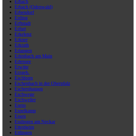
Erbach
Erbach (Odenwald)
Erbendorf
Erding
Erftstadt
Erfurt
Erkelenz
Erkner
Erkrath
Erlangen
Erlenbach am Main
Erlensee
Erwitte
Erzgeb.
Eschborn
Eschenbach in der Oberpfalz
Eschershausen
Eschwege
Eschweiler
Esens
Espelkamp
Essen
Esslingen am Neckar
Ettenheim
Ettlingen