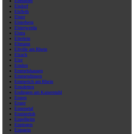
Elmshorn
Elsdorf
Elsfleth
Elster
Elsterberg
Elsterwerda
Elstra
Elterlein
Eltmann
Eltville am Rhein
Elzach
Elze
Emden
Emmelshausen
Emmendingen
Emmerich am Rhein
Emsdetten
Endingen am Kaiserstuhl
Engen
Enger
Ennepetal
Ennigerloh
Eppelheim
Eppingen
Eppstein