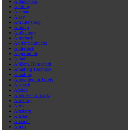
Altlandsberg
Altötting
Alzenau
Alzey
Am Ettersberg
Amberg
Amöneburg
Amorbach
An der Schmücke
Andernach
Angermünde
Anhalt
Anklam, Hansestadt
Annaberg-Buchholz
Annaburg
Annweiler am Trifels
Ansbach
Apolda
Arendsee (Altmark)
Arneburg
Arnis
Arnsberg
Arnstadt
Arnstein
Artern