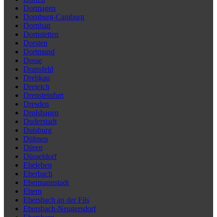
Dormagen
Dornburg-Camburg
Dornhan
Dornstetten
Dorsten
Dortmund
Dosse
Dransfeld
Drebkau
Dreieich
Drensteinfurt
Dresden
Drolshagen
Duderstadt
Duisburg
Dülmen
Düren
Düsseldorf
Ebeleben
Eberbach
Ebermannstadt
Ebern
Ebersbach an der Fils
Ebersbach-Neugersdorf