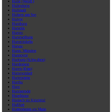
Halle (Westf.)
Hallenberg
Hallstadt
Haltern am See
Halver
Hamburg
Hameln
Hamm
Hammelburg
Hamminkeln
Hanau
Hann. Münden
Hannover
Harburg (Schwaben)
Hardegsen
Haren (Ems)
Harsewinkel
Hartenstein
Hartha
Harz
Harzgerode
Haselünne
Haslach im Kinzigtal
Haßfurt
Hattersheim am Main