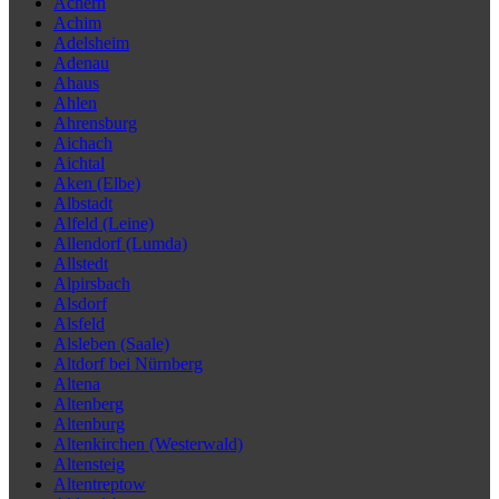
Achern
Achim
Adelsheim
Adenau
Ahaus
Ahlen
Ahrensburg
Aichach
Aichtal
Aken (Elbe)
Albstadt
Alfeld (Leine)
Allendorf (Lumda)
Allstedt
Alpirsbach
Alsdorf
Alsfeld
Alsleben (Saale)
Altdorf bei Nürnberg
Altena
Altenberg
Altenburg
Altenkirchen (Westerwald)
Altensteig
Altentreptow