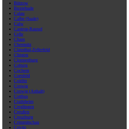
Bützow
Buxtehude
Calau
Calbe (Saale)
Calw
Castrop-Rauxel
Celle
Cham
Chemnitz
Clausthal-Zellerfeld
Clingen
Cloppenburg
Coburg
Cochem
Coesfeld
Colditz
Coswig
Coswig (Anhalt)
Cottbus
Crailsheim
Creglingen
Creußen
Creuzburg
Crimmitschau
Crivitz