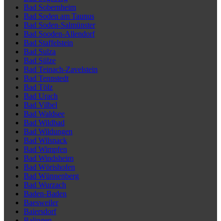
Bad Sobernheim
Bad Soden am Taunus
Bad Soden-Salmünster
Bad Sooden-Allendorf
Bad Staffelstein
Bad Sulza
Bad Sülze
Bad Teinach-Zavelstein
Bad Tennstedt
Bad Tölz
Bad Urach
Bad Vilbel
Bad Waldsee
Bad Wildbad
Bad Wildungen
Bad Wilsnack
Bad Wimpfen
Bad Windsheim
Bad Wörishofen
Bad Wünnenberg
Bad Wurzach
Baden-Baden
Baesweiler
Baiersdorf
Balingen