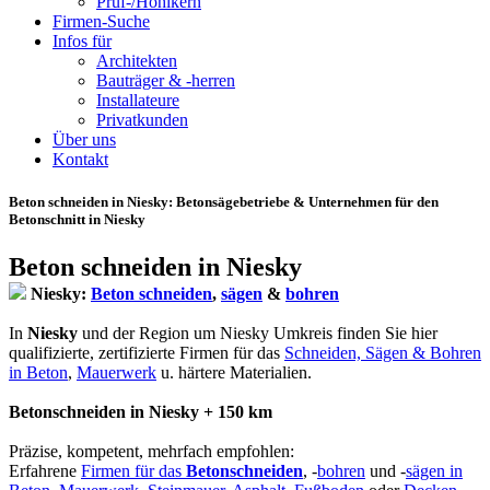
Prüf-/Hohlkern
Firmen-Suche
Infos für
Architekten
Bauträger & -herren
Installateure
Privatkunden
Über uns
Kontakt
Beton schneiden in Niesky
: Betonsägebetriebe & Unternehmen für den
Betonschnitt in Niesky
Beton schneiden in Niesky
Niesky:
Beton schneiden
,
sägen
&
bohren
In
Niesky
und der Region um Niesky Umkreis finden Sie hier
qualifizierte, zertifizierte Firmen für das
Schneiden, Sägen & Bohren
in Beton
,
Mauerwerk
u. härtere Materialien.
Betonschneiden in Niesky + 150 km
Präzise, kompetent, mehrfach empfohlen:
Erfahrene
Firmen für das
Betonschneiden
, -
bohren
und -
sägen in