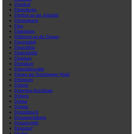
Dierdorf
Dietenheim
Dietfurt an der Altmühl
Dietzenbach
Diez
Dillenburg
Dillingen an der Donau
Dingelstädt
Dingolfing
Dinkelsbühl
Dinklage
Dinslaken
Dippoldiswalde
Dissen am Teutoburger Wald
Ditzingen
Döbeln
Doberlug-Kirchhain
Döbern
Dohna
Dömitz
Dommitzsch
Donaueschingen
Donauwörth
Donzdorf
Dorfen