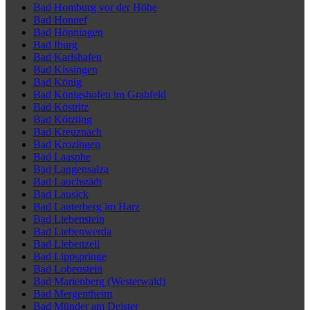
Bad Homburg vor der Höhe
Bad Honnef
Bad Hönningen
Bad Iburg
Bad Karlshafen
Bad Kissingen
Bad König
Bad Königshofen im Grabfeld
Bad Köstritz
Bad Kötzting
Bad Kreuznach
Bad Krozingen
Bad Laasphe
Bad Langensalza
Bad Lauchstädt
Bad Lausick
Bad Lauterberg im Harz
Bad Liebenstein
Bad Liebenwerda
Bad Liebenzell
Bad Lippspringe
Bad Lobenstein
Bad Marienberg (Westerwald)
Bad Mergentheim
Bad Münder am Deister