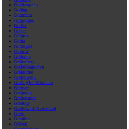
Goldkronach
Golßen
Gommern
Göppingen
Görlitz
Goslar
Gößnitz
Gotha
Göttingen
Grabow
Grafenau
Gräfenberg
Gräfenhainichen
Gräfenthal
Grafenwöhr
Grafing bei München
Gransee
Grebenau
Grebenstein
Greding
Greifswald, Hansestadt
Greiz
Greußen
Greven