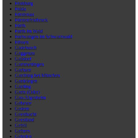
Frohburg
Fulda
Fürstenau
Fürstenfeldbruck
Fürth
Furth im Wald
Furtwangen im Schwarzwald
Füssen
Gadebusch
Gaggenau
Gaildorf
Gammertingen
Garbsen
Garching bei München
Gardelegen
Garding
Gartz (Oder)
Gau-Algesheim
Gebesee
Gedern
Geesthacht
Geestland
Gefell
Gefrees
Gehrden