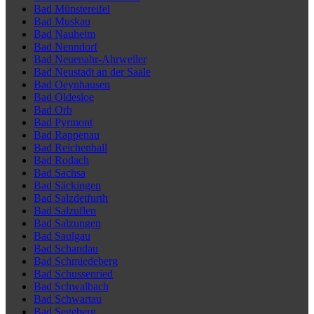
Bad Münstereifel
Bad Muskau
Bad Nauheim
Bad Nenndorf
Bad Neuenahr-Ahrweiler
Bad Neustadt an der Saale
Bad Oeynhausen
Bad Oldesloe
Bad Orb
Bad Pyrmont
Bad Rappenau
Bad Reichenhall
Bad Rodach
Bad Sachsa
Bad Säckingen
Bad Salzdetfurth
Bad Salzuflen
Bad Salzungen
Bad Saulgau
Bad Schandau
Bad Schmiedeberg
Bad Schussenried
Bad Schwalbach
Bad Schwartau
Bad Segeberg