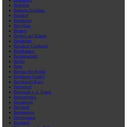
Beilngries
Beilstein
Belgern-Schildau
Bendorf
Bensheim
Berching
Bergen
Bergen auf Rügen
Bergheim
Bergisch Gladbach
Bergkamen
Bergneustadt
Berlin
Bern
Bernau bei Berlin
Bernburg (Saale)
Bernkastel-Kues
Bernsdorf
Bernstadt a. d. Eigen
Bersenbrück
Besigheim
Betzdorf
Betzenstein
Beverungen
Bexbach