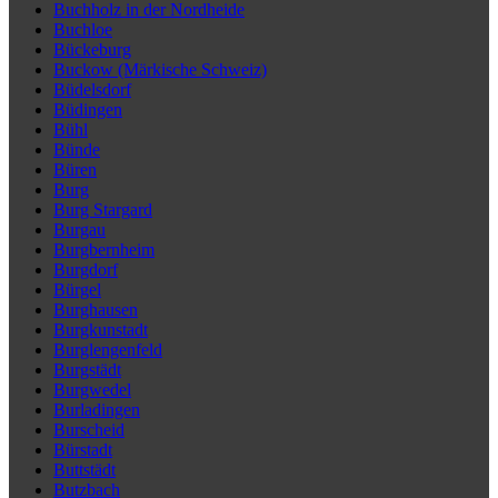
Buchholz in der Nordheide
Buchloe
Bückeburg
Buckow (Märkische Schweiz)
Büdelsdorf
Büdingen
Bühl
Bünde
Büren
Burg
Burg Stargard
Burgau
Burgbernheim
Burgdorf
Bürgel
Burghausen
Burgkunstadt
Burglengenfeld
Burgstädt
Burgwedel
Burladingen
Burscheid
Bürstadt
Buttstädt
Butzbach