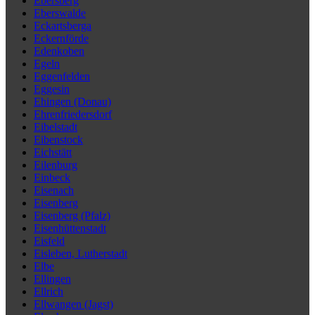
Ebersberg
Eberswalde
Eckartsberga
Eckernförde
Edenkoben
Egeln
Eggenfelden
Eggesin
Ehingen (Donau)
Ehrenfriedersdorf
Eibelstadt
Eibenstock
Eichstätt
Eilenburg
Einbeck
Eisenach
Eisenberg
Eisenberg (Pfalz)
Eisenhüttenstadt
Eisfeld
Eisleben, Lutherstadt
Elbe
Ellingen
Ellrich
Ellwangen (Jagst)