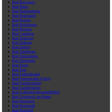
Bad Bevensen
Bad Bibra
Bad Blankenburg
Bad Bramstedt
Bad Breisig
Bad Brückenau
Bad Buchau
Bad Camberg
Bad Doberan
Bad Driburg
Bad Düben
Bad Dürkheim
Bad Dürrenberg
Bad Dürrheim
Bad Elster
Bad Ems
Bad Fallingbostel
Bad Freienwalde (Oder)
Bad Friedrichshall
Bad Gandersheim
Bad Gottleuba-Berggießhübel
Bad Griesbach im Rottal
Bad Harzburg
Bad Herrenalb
Bad Hersfeld