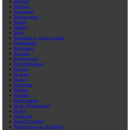
Bocholt
Bochum
Bockenem
Bodenwerder
Bogen
Böhlen
Bonn
Bonndorf im Schwarzwald
Bönnigheim
Bopfingen
Boppard
Borgentreich
Borgholzhausen
Borken
Borkum
Borna
Bornheim
Bottrop
Boxberg
Brackenheim
Brake (Unterweser)
Brakel
Bramsche
Brand-Erbisdorf
Brandenburg an der Havel