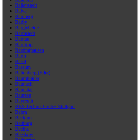
Ballenstedt
Balve
Bamberg
Barby
Bargteheide
Barmstedt
Bärnau
Barntrup
Barsinghausen
Barth
Basel
Bassum
Battenberg (Eder)
Baumholder
Baunach
Baunatal
Bautzen
Bayreuth
BBS Technik GmbH Stuttgart
Bebra
Beckum
Bedburg
Beelitz
Beeskow