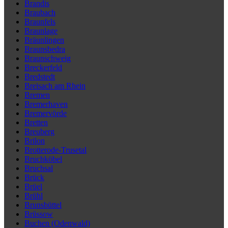
Brandis
Braubach
Braunfels
Braunlage
Bräunlingen
Braunsbedra
Braunschweig
Breckerfeld
Bredstedt
Breisach am Rhein
Bremen
Bremerhaven
Bremervörde
Bretten
Breuberg
Brilon
Brotterode-Trusetal
Bruchköbel
Bruchsal
Brück
Brüel
Brühl
Brunsbüttel
Brüssow
Buchen (Odenwald)