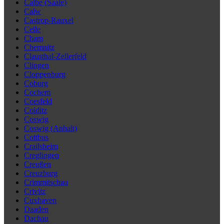
Calbe (Saale)
Calw
Castrop-Rauxel
Celle
Cham
Chemnitz
Clausthal-Zellerfeld
Clingen
Cloppenburg
Coburg
Cochem
Coesfeld
Colditz
Coswig
Coswig (Anhalt)
Cottbus
Crailsheim
Creglingen
Creußen
Creuzburg
Crimmitschau
Crivitz
Cuxhaven
Daaden
Dachau