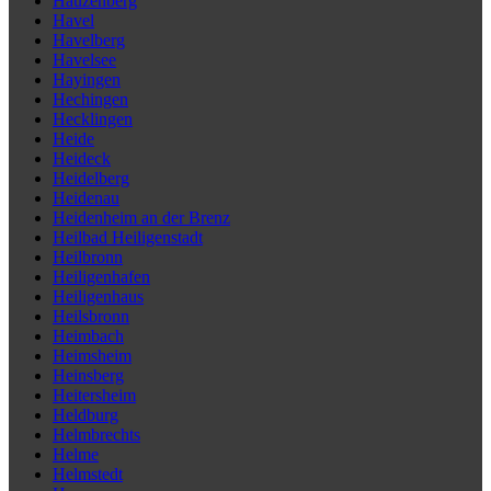
Hauzenberg
Havel
Havelberg
Havelsee
Hayingen
Hechingen
Hecklingen
Heide
Heideck
Heidelberg
Heidenau
Heidenheim an der Brenz
Heilbad Heiligenstadt
Heilbronn
Heiligenhafen
Heiligenhaus
Heilsbronn
Heimbach
Heimsheim
Heinsberg
Heitersheim
Heldburg
Helmbrechts
Helme
Helmstedt