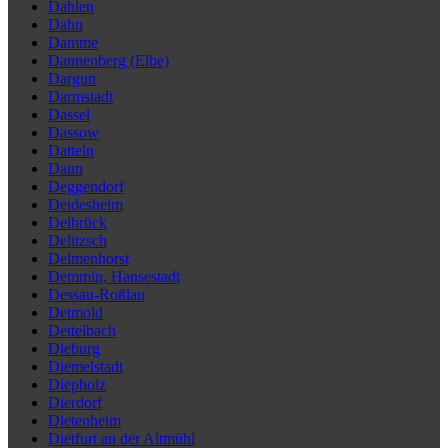
Dahlen
Dahn
Damme
Dannenberg (Elbe)
Dargun
Darmstadt
Dassel
Dassow
Datteln
Daun
Deggendorf
Deidesheim
Delbrück
Delitzsch
Delmenhorst
Demmin, Hansestadt
Dessau-Roßlau
Detmold
Dettelbach
Dieburg
Diemelstadt
Diepholz
Dierdorf
Dietenheim
Dietfurt an der Altmühl