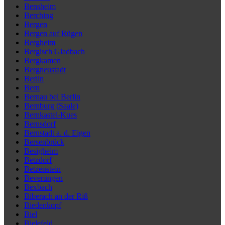
Bensheim
Berching
Bergen
Bergen auf Rügen
Bergheim
Bergisch Gladbach
Bergkamen
Bergneustadt
Berlin
Bern
Bernau bei Berlin
Bernburg (Saale)
Bernkastel-Kues
Bernsdorf
Bernstadt a. d. Eigen
Bersenbrück
Besigheim
Betzdorf
Betzenstein
Beverungen
Bexbach
Biberach an der Riß
Biedenkopf
Biel
Bielefeld