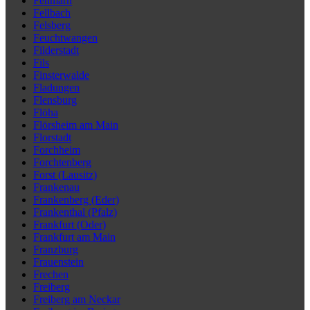
Fehmarn
Fellbach
Felsberg
Feuchtwangen
Filderstadt
Fils
Finsterwalde
Fladungen
Flensburg
Flöha
Flörsheim am Main
Florstadt
Forchheim
Forchtenberg
Forst (Lausitz)
Frankenau
Frankenberg (Eder)
Frankenthal (Pfalz)
Frankfurt (Oder)
Frankfurt am Main
Franzburg
Frauenstein
Frechen
Freiberg
Freiberg am Neckar