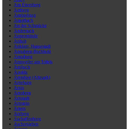
Am Ettersberg
Amberg
Amöneburg
Amorbach
An der Schmücke
Andernach
Angermünde
Anhalt
Anklam, Hansestadt
Annaberg-Buchholz
Annaburg
Annweiler am Trifels
Ansbach
Apolda
Arendsee (Altmark)
Arneburg
Arnis
Arnsberg
Arnstadt
Arnstein
Artern
Arzberg
Aschaffenburg
Aschersleben