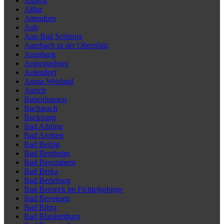
Asperg
Aßlar
Attendorn
Aub
Aue-Bad Schlema
Auerbach in der Oberpfalz
Augsburg
Augustusburg
Aulendorf
Auma-Weidatal
Aurich
Babenhausen
Bacharach
Backnang
Bad Aibling
Bad Arolsen
Bad Belzig
Bad Bentheim
Bad Bergzabern
Bad Berka
Bad Berleburg
Bad Berneck im Fichtelgebirge
Bad Bevensen
Bad Bibra
Bad Blankenburg