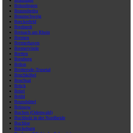
Braunlage
Bräunlingen
Braunsbedra
Braunschweig
Breckerfeld
Bredstedt
Breisach am Rhein
Bremen
Bremerhaven
Bremervörde
Bretten
Breuberg
Brilon
Brotterode-Trusetal
Bruchköbel
Bruchsal
Brück
Brüel
Brühl
Brunsbüttel
Brüssow
Buchen (Odenwald)
Buchholz in der Nordheide
Buchloe
Bückeburg