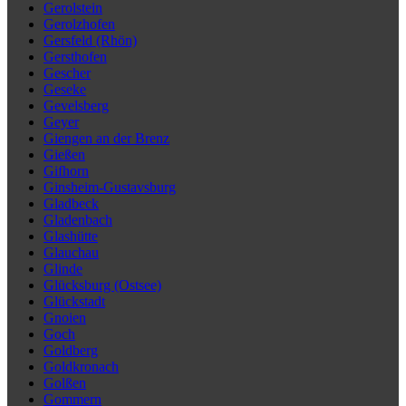
Gerolstein
Gerolzhofen
Gersfeld (Rhön)
Gersthofen
Gescher
Geseke
Gevelsberg
Geyer
Giengen an der Brenz
Gießen
Gifhorn
Ginsheim-Gustavsburg
Gladbeck
Gladenbach
Glashütte
Glauchau
Glinde
Glücksburg (Ostsee)
Glückstadt
Gnoien
Goch
Goldberg
Goldkronach
Golßen
Gommern