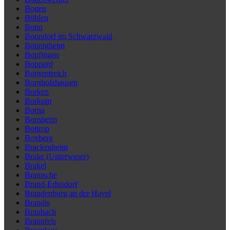
Bogen
Böhlen
Bonn
Bonndorf im Schwarzwald
Bönnigheim
Bopfingen
Boppard
Borgentreich
Borgholzhausen
Borken
Borkum
Borna
Bornheim
Bottrop
Boxberg
Brackenheim
Brake (Unterweser)
Brakel
Bramsche
Brand-Erbisdorf
Brandenburg an der Havel
Brandis
Braubach
Braunfels