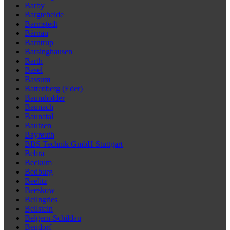
Barby
Bargteheide
Barmstedt
Bärnau
Barntrup
Barsinghausen
Barth
Basel
Bassum
Battenberg (Eder)
Baumholder
Baunach
Baunatal
Bautzen
Bayreuth
BBS Technik GmbH Stuttgart
Bebra
Beckum
Bedburg
Beelitz
Beeskow
Beilngries
Beilstein
Belgern-Schildau
Bendorf