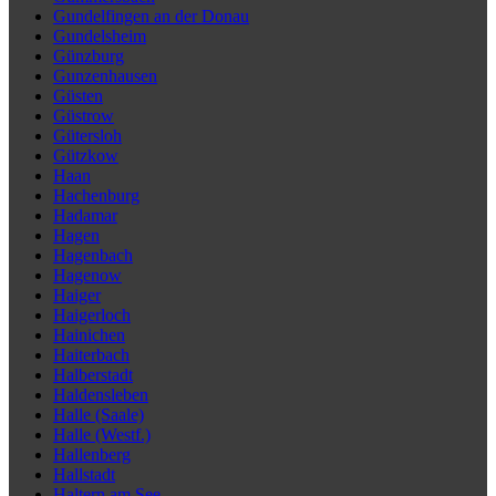
Gundelfingen an der Donau
Gundelsheim
Günzburg
Gunzenhausen
Güsten
Güstrow
Gütersloh
Gützkow
Haan
Hachenburg
Hadamar
Hagen
Hagenbach
Hagenow
Haiger
Haigerloch
Hainichen
Haiterbach
Halberstadt
Haldensleben
Halle (Saale)
Halle (Westf.)
Hallenberg
Hallstadt
Haltern am See