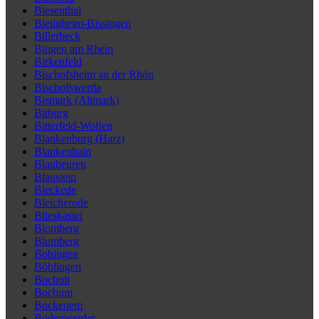
Biesenthal
Bietigheim-Bissingen
Billerbeck
Bingen am Rhein
Birkenfeld
Bischofsheim an der Rhön
Bischofswerda
Bismark (Altmark)
Bitburg
Bitterfeld-Wolfen
Blankenburg (Harz)
Blankenhain
Blaubeuren
Blaustein
Bleckede
Bleicherode
Blieskastel
Blomberg
Blumberg
Bobingen
Böblingen
Bocholt
Bochum
Bockenem
Bodenwerder