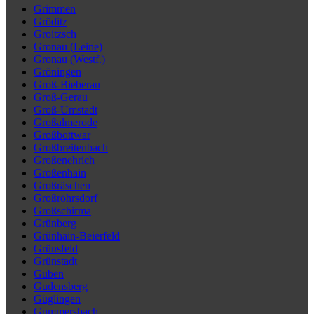
Grimmen
Gröditz
Groitzsch
Gronau (Leine)
Gronau (Westf.)
Gröningen
Groß-Bieberau
Groß-Gerau
Groß-Umstadt
Großalmerode
Großbottwar
Großbreitenbach
Großenehrich
Großenhain
Großräschen
Großröhrsdorf
Großschirma
Grünberg
Grünhain-Beierfeld
Grünsfeld
Grünstadt
Guben
Gudensberg
Güglingen
Gummersbach