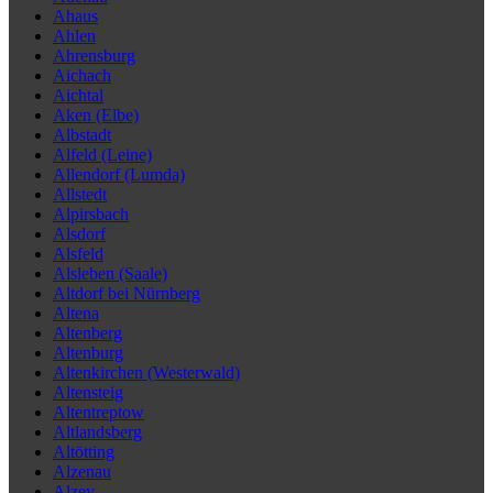
Ahaus
Ahlen
Ahrensburg
Aichach
Aichtal
Aken (Elbe)
Albstadt
Alfeld (Leine)
Allendorf (Lumda)
Allstedt
Alpirsbach
Alsdorf
Alsfeld
Alsleben (Saale)
Altdorf bei Nürnberg
Altena
Altenberg
Altenburg
Altenkirchen (Westerwald)
Altensteig
Altentreptow
Altlandsberg
Altötting
Alzenau
Alzey