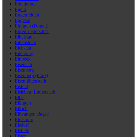
Edenkoben
Egeln
Eggenfelden
Eggesin
Ehingen (Donau)
Ehrenfriedersdorf
Eibelstadt
Eibenstock
Eichstätt
Eilenburg
Einbeck
Eisenach
Eisenberg
Eisenberg (Pfalz)
Eisenhüttenstadt
Eisfeld
Eisleben, Lutherstadt
Elbe
Ellingen
Ellrich
Ellwangen (Jagst)
Elmshorn
Elsdorf
Elsfleth
Elster