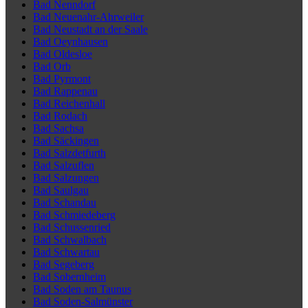
Bad Nenndorf
Bad Neuenahr-Ahrweiler
Bad Neustadt an der Saale
Bad Oeynhausen
Bad Oldesloe
Bad Orb
Bad Pyrmont
Bad Rappenau
Bad Reichenhall
Bad Rodach
Bad Sachsa
Bad Säckingen
Bad Salzdetfurth
Bad Salzuflen
Bad Salzungen
Bad Saulgau
Bad Schandau
Bad Schmiedeberg
Bad Schussenried
Bad Schwalbach
Bad Schwartau
Bad Segeberg
Bad Sobernheim
Bad Soden am Taunus
Bad Soden-Salmünster