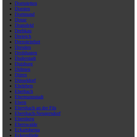
Dornstetten
Dorsten
Dortmund
Dosse
Dransfeld
Drebkau
Dreieich
Drensteinfurt
Dresden
Drolshagen
Duderstadt
Duisburg
Dülmen
Düren
Düsseldorf
Ebeleben
Eberbach
Ebermannstadt
Ebern
Ebersbach an der Fils
Ebersbach-Neugersdorf
Ebersberg
Eberswalde
Eckartsberga
Eckernförde