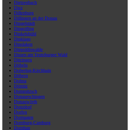
Dietzenbach
Diez
Dillenburg
Dillingen an der Donau
Dingelstädt
Dingolfing
Dinkelsbühl
Dinklage
Dinslaken
Dippoldiswalde
Dissen am Teutoburger Wald
Ditzingen
Döbeln
Doberlug-Kirchhain
Döbern
Dohna
Dömitz
Dommitzsch
Donaueschingen
Donauwörth
Donzdorf
Dorfen
Dormagen
Dornburg-Camburg
Dornhan