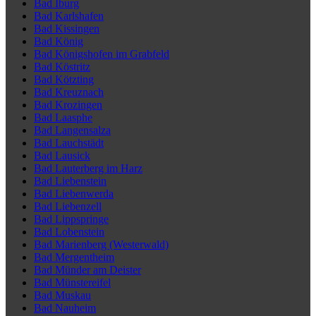
Bad Iburg
Bad Karlshafen
Bad Kissingen
Bad König
Bad Königshofen im Grabfeld
Bad Köstritz
Bad Kötzting
Bad Kreuznach
Bad Krozingen
Bad Laasphe
Bad Langensalza
Bad Lauchstädt
Bad Lausick
Bad Lauterberg im Harz
Bad Liebenstein
Bad Liebenwerda
Bad Liebenzell
Bad Lippspringe
Bad Lobenstein
Bad Marienberg (Westerwald)
Bad Mergentheim
Bad Münder am Deister
Bad Münstereifel
Bad Muskau
Bad Nauheim