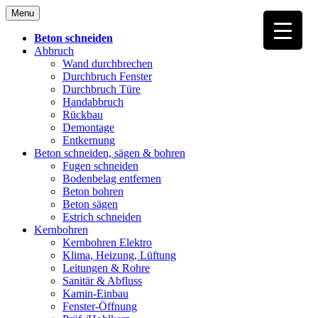
Skip
Menu
to
content
Beton schneiden
Abbruch
Wand durchbrechen
Durchbruch Fenster
Durchbruch Türe
Handabbruch
Rückbau
Demontage
Entkernung
Beton schneiden, sägen & bohren
Fugen schneiden
Bodenbelag entfernen
Beton bohren
Beton sägen
Estrich schneiden
Kernbohren
Kernbohren Elektro
Klima, Heizung, Lüftung
Leitungen & Rohre
Sanitär & Abfluss
Kamin-Einbau
Fenster-Öffnung