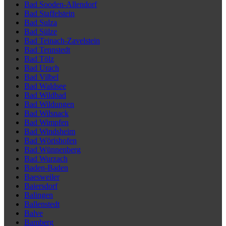
Bad Sooden-Allendorf
Bad Staffelstein
Bad Sulza
Bad Sülze
Bad Teinach-Zavelstein
Bad Tennstedt
Bad Tölz
Bad Urach
Bad Vilbel
Bad Waldsee
Bad Wildbad
Bad Wildungen
Bad Wilsnack
Bad Wimpfen
Bad Windsheim
Bad Wörishofen
Bad Wünnenberg
Bad Wurzach
Baden-Baden
Baesweiler
Baiersdorf
Balingen
Ballenstedt
Balve
Bamberg