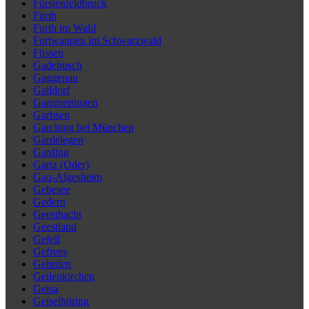
Fürstenfeldbruck
Fürth
Furth im Wald
Furtwangen im Schwarzwald
Füssen
Gadebusch
Gaggenau
Gaildorf
Gammertingen
Garbsen
Garching bei München
Gardelegen
Garding
Gartz (Oder)
Gau-Algesheim
Gebesee
Gedern
Geesthacht
Geestland
Gefell
Gefrees
Gehrden
Geilenkirchen
Geisa
Geiselhöring