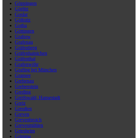
Göppingen
Görlitz
Goslar
Gößnitz
Gotha
Göttingen
Grabow
Grafenau
Gräfenberg
Gräfenhainichen
Gräfenthal
Grafenwöhr
Grafing bei München
Gransee
Grebenau
Grebenstein
Greding
Greifswald, Hansestadt
Greiz
Greußen
Greven
Grevenbroich
Grevesmühlen
Griesheim
Grimma