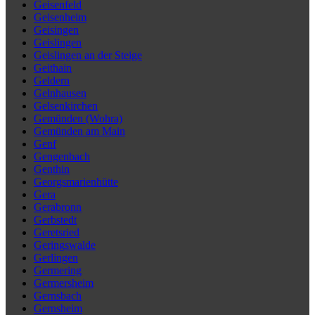
Geisenfeld
Geisenheim
Geisingen
Geislingen
Geislingen an der Steige
Geithain
Geldern
Gelnhausen
Gelsenkirchen
Gemünden (Wohra)
Gemünden am Main
Genf
Gengenbach
Genthin
Georgsmarienhütte
Gera
Gerabronn
Gerbstedt
Geretsried
Geringswalde
Gerlingen
Germering
Germersheim
Gernsbach
Gernsheim