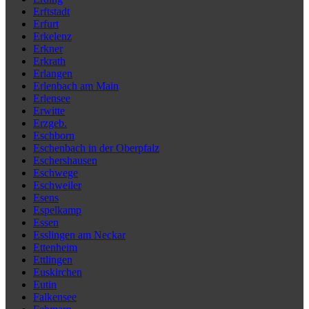
Erftstadt
Erfurt
Erkelenz
Erkner
Erkrath
Erlangen
Erlenbach am Main
Erlensee
Erwitte
Erzgeb.
Eschborn
Eschenbach in der Oberpfalz
Eschershausen
Eschwege
Eschweiler
Esens
Espelkamp
Essen
Esslingen am Neckar
Ettenheim
Ettlingen
Euskirchen
Eutin
Falkensee