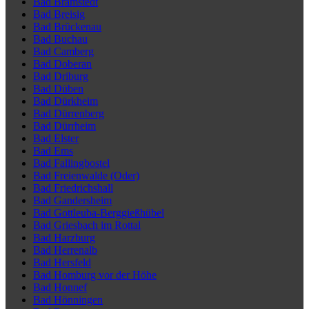
Bad Bramstedt
Bad Breisig
Bad Brückenau
Bad Buchau
Bad Camberg
Bad Doberan
Bad Driburg
Bad Düben
Bad Dürkheim
Bad Dürrenberg
Bad Dürrheim
Bad Elster
Bad Ems
Bad Fallingbostel
Bad Freienwalde (Oder)
Bad Friedrichshall
Bad Gandersheim
Bad Gottleuba-Berggießhübel
Bad Griesbach im Rottal
Bad Harzburg
Bad Herrenalb
Bad Hersfeld
Bad Homburg vor der Höhe
Bad Honnef
Bad Hönningen