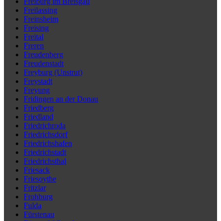
Freiburg im Breisgau
Freilassing
Freinsheim
Freising
Freital
Freren
Freudenberg
Freudenstadt
Freyburg (Unstrut)
Freystadt
Freyung
Fridingen an der Donau
Friedberg
Friedland
Friedrichroda
Friedrichsdorf
Friedrichshafen
Friedrichstadt
Friedrichsthal
Friesack
Friesoythe
Fritzlar
Frohburg
Fulda
Fürstenau