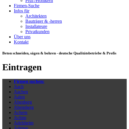
Prüf-/Hohlkern
Firmen-Suche
Infos für
Architekten
Bauträger & -herren
Installateure
Privatkunden
Über uns
Kontakt
Beton schneiden
, sägen & bohren - deutsche Qualitätsbetriebe & Profis
Eintragen
Firmen suchen:
Aach
Aachen
Aalen
Abenberg
Abensberg
Achern
Achim
Adelsheim
Adenau