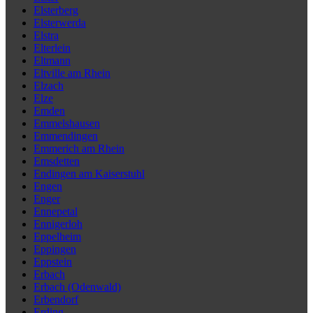
Elsterberg
Elsterwerda
Elstra
Elterlein
Eltmann
Eltville am Rhein
Elzach
Elze
Emden
Emmelshausen
Emmendingen
Emmerich am Rhein
Emsdetten
Endingen am Kaiserstuhl
Engen
Enger
Ennepetal
Ennigerloh
Eppelheim
Eppingen
Eppstein
Erbach
Erbach (Odenwald)
Erbendorf
Erding