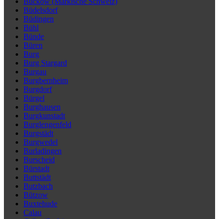
Buckow (Märkische Schweiz)
Büdelsdorf
Büdingen
Bühl
Bünde
Büren
Burg
Burg Stargard
Burgau
Burgbernheim
Burgdorf
Bürgel
Burghausen
Burgkunstadt
Burglengenfeld
Burgstädt
Burgwedel
Burladingen
Burscheid
Bürstadt
Buttstädt
Butzbach
Bützow
Buxtehude
Calau